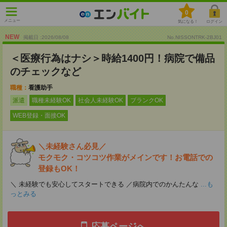
0
メニュー
気になる！
ログイン
NEW
掲載日 :2026
/
08
/
08
No.NISSONTRK-2BJ01
＜医療行為はナシ＞時給1400円！病院で備品
のチェックなど
職種：
看護助手
派遣
職種未経験OK
社会人未経験OK
ブランクOK
WEB登録・面接OK
＼未経験さん必見／
モクモク・コツコツ作業がメインです！お電話での
登録もOK！
＼ 未経験でも安心してスタートできる ／病院内でのかんたんな
...も
っとみる
応募ページへ