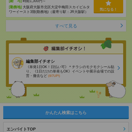
[給 与]
時給1,300円～
[勤務地]
大阪府大阪市北区大淀中梅田スカイビルタ
気になる！
ワーイースト3階(勤務地)（最寄り駅：JR大阪駅）
すべて見る
編集部イチオシ
《単発1日OK！日払い可》＊チラシのモクモクシール貼
り、《1日だけの単発もOK》イベントや展示会場での設
営・撤去など
(8/7UP!)
かんたん検索はこちら
エンバイトTOP