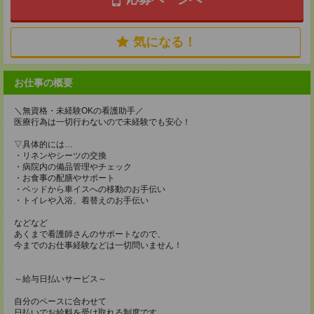
気になる！
お仕事の概要
＼無資格・未経験OKの看護助手／
医療行為は一切行わないので未経験でも安心！
▽具体的には…
・リネンやシーツの交換
・病院内の備品管理やチェック
・お食事の配膳やサポート
・ベッドから車イスへの移動のお手伝い
・トイレや入浴、着替えのお手伝い
などなど
あくまで看護師さんのサポートなので、
今までのお仕事経験などは一切問いません！
～給与日払いサービス～
自分のペースに合わせて
日払いでお給料を受け取れる制度です。