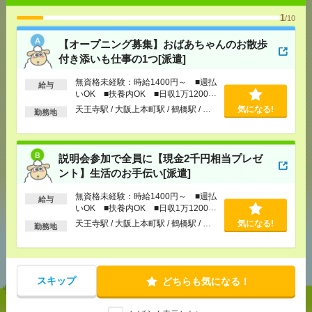
1
/10
【オープニング募集】おばあちゃんのお散歩
応募ページへ
付き添いも仕事の1つ[派遣]
無資格未経験：時給1400円～ ■週払
給与
気になる！
いOK ■扶養内OK ■日収1万1200円
以上
天王寺駅 / 大阪上本町駅 / 鶴橋駅 / …
気になる!
勤務地
メール
LINE
で送る
で送る
説明会参加で全員に【現金2千円相当プレゼ
ント】生活のお手伝い[派遣]
シェア
ツイート
ブックマーク
無資格未経験：時給1400円～ ■週払
給与
いOK ■扶養内OK ■日収1万1200円
以上
天王寺駅 / 大阪上本町駅 / 鶴橋駅 / …
気になる!
勤務地
あなたの閲覧履歴からの
おすすめ
スキップ
どちらも気になる！