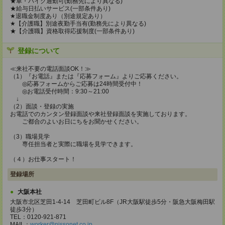
★車・バイク通勤可(勤務先により異なる)
★給与日払いサービス(一部条件あり)
★退職金制度あり（別途規定あり）
★【介護職】別途夜勤手当有(勤務先により異なる)
★【介護職】資格取得応援制度(一部条件あり)
登録について
≪来社不要の電話面談OK！≫
（1）『お電話』または『応募フォーム』よりご応募ください。
◎応募フォームからご応募は24時間受付中！
◎お電話受付時間：9:30～21:00
↓
（2）面談・登録の実施
お電話でのカンタン登録面談や来社登録面談を実施しております。
ご都合のよいお日にちをお聞かせください。
（3）職場見学
専任担当者と実際に職場を見学できます。
（４）お仕事スタート！
登録場所
大阪本社
大阪市北区芝田1-4-14 芝田町ビル8F（JR大阪駅徒歩5分・阪急大阪梅田駅
徒歩3分）
TEL：0120-921-871
MAIL：
worker@nissonet.co.jp