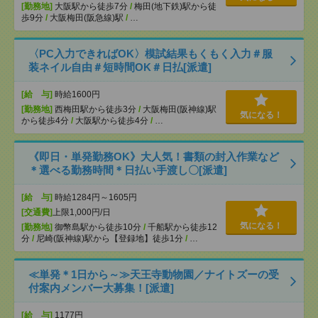
[勤務地]
大阪駅から徒歩7分
/
梅田(地下鉄)駅から徒
歩9分
/
大阪梅田(阪急線)駅
/
…
〈PC入力できればOK〉模試結果もくもく入力＃服
装ネイル自由＃短時間OK＃日払[派遣]
[給 与]
時給1600円
[勤務地]
西梅田駅から徒歩3分
/
大阪梅田(阪神線)駅
気になる！
から徒歩4分
/
大阪駅から徒歩4分
/
…
《即日・単発勤務OK》大人気！書類の封入作業など
＊選べる勤務時間＊日払い手渡し〇[派遣]
[給 与]
時給1284円～1605円
[交通費]
上限1,000円/日
気になる！
[勤務地]
御幣島駅から徒歩10分
/
千船駅から徒歩12
分
/
尼崎(阪神線)駅から【登録地】徒歩1分
/
…
≪単発＊1日から～≫天王寺動物園／ナイトズーの受
付案内メンバー大募集！[派遣]
[給 与]
1177円