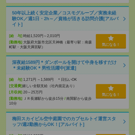
50年以上続く安定企業／コスモグループ／実務未経
験OK／週1日・2h～／資格が活きる訪問介護[アルバ
イト]
[給 与]
時給1,520円～2,010円
[勤務地]
大阪府大阪市北区天神橋（最寄り駅：南森
気になる！
町駅・大阪天満宮駅）
深夜給1589円＊ダンボールを開けて中身を移すだけ
＊未経験OK＊男性活躍中[派遣]
[給 与]
1,271円 ～1,589円 ＊日払いOK
[交通費]
嬉しい全額支給（社内規定あり）
[月収例]
20～25万円
気になる！
[勤務地]
ＪＲ長瀬駅から徒歩15分
/
南巽駅から徒歩
10分
梅田スカイビル空中庭園でのカプセルトイ運営スタ
ッフ/週2勤務からOK！[アルバイト]