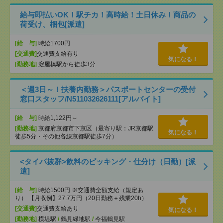
給与即払いOK！駅チカ！高時給！土日休み！商品の
荷受け、梱包[派遣]
[給 与]
時給1700円
[交通費]
交通費支給有り
気になる！
[勤務地]
淀屋橋駅から徒歩3分
＜週3日～！扶養内勤務＞パスポートセンターの受付
窓口スタッフ/N511032626111[アルバイト]
[給 与]
時給1,122円～
[勤務地]
京都府京都市下京区（最寄り駅：JR京都駅
気になる！
徒歩5分・その他各線京都駅徒歩7分）
<タイパ抜群>飲料のピッキング・仕分け（日勤）[派
遣]
[給 与]
時給1500円 ※交通費全額支給（規定あ
り） 【月収例】27.7万円（20日勤務＋残業20h）
[交通費]
交通費支給あり
気になる！
[勤務地]
横堤駅
/
鶴見緑地駅
/
今福鶴見駅