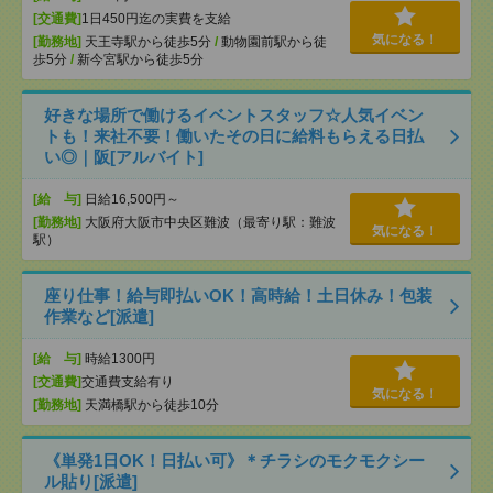
[交通費]
1日450円迄の実費を支給
気になる！
[勤務地]
天王寺駅から徒歩5分
/
動物園前駅から徒
歩5分
/
新今宮駅から徒歩5分
好きな場所で働けるイベントスタッフ☆人気イベン
トも！来社不要！働いたその日に給料もらえる日払
い◎｜阪[アルバイト]
[給 与]
日給16,500円～
[勤務地]
大阪府大阪市中央区難波（最寄り駅：難波
気になる！
駅）
座り仕事！給与即払いOK！高時給！土日休み！包装
作業など[派遣]
[給 与]
時給1300円
[交通費]
交通費支給有り
気になる！
[勤務地]
天満橋駅から徒歩10分
《単発1日OK！日払い可》＊チラシのモクモクシー
ル貼り[派遣]