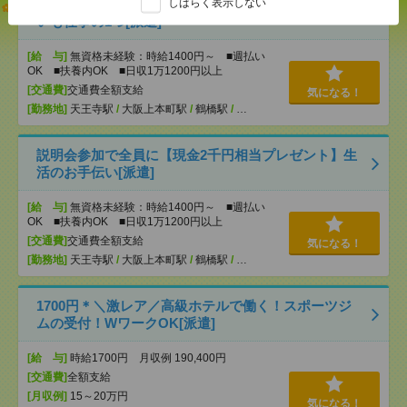
しばらく表示しない
【オープニング募集】おばあちゃんのお散歩付き添
いも仕事の1つ[派遣]
[給 与]
無資格未経験：時給1400円～ ■週払い
OK ■扶養内OK ■日収1万1200円以上
[交通費]
交通費全額支給
気になる！
[勤務地]
天王寺駅
/
大阪上本町駅
/
鶴橋駅
/
…
説明会参加で全員に【現金2千円相当プレゼント】生
活のお手伝い[派遣]
[給 与]
無資格未経験：時給1400円～ ■週払い
OK ■扶養内OK ■日収1万1200円以上
[交通費]
交通費全額支給
気になる！
[勤務地]
天王寺駅
/
大阪上本町駅
/
鶴橋駅
/
…
1700円＊＼激レア／高級ホテルで働く！スポーツジ
ムの受付！WワークOK[派遣]
[給 与]
時給1700円 月収例 190,400円
[交通費]
全額支給
[月収例]
15～20万円
気になる！