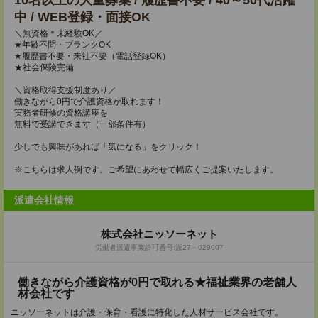
10名以上の大量募集 / 履歴書不要 / 40～50代活躍
中 / WEB登録・面接OK
＼無資格＊未経験OK／
★年齢不問・ブランクOK
★履歴書不要・来社不要（電話登録OK）
★社会保険完備
＼資格取得支援制度あり／
働きながら0円で介護資格が取れます！
実務者研修の資格講座を
無料で受講できます（一部条件有）
少しでも興味があれば「気になる」をクリック！
※こちらは求人例です。ご希望にあわせて幅広くご提案いたします。
派遣会社情報
株式会社ニッソーネット
労働者派遣事業許可番号:派27－029007
働きながら介護資格が0円で取れる★福祉業界の老舗人
材会社です
ニッソーネットは介護・保育・看護に特化した人材サービス会社です。