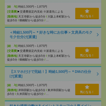
[給 与]
時給1,500円～1,875円
[交通費]
■ 交通費規定内支給 ※派遣先による
気になる！
[勤務地]
天王寺駅から徒歩5分
/
大阪上本町駅から
徒歩5分
/
鶴橋駅から徒歩5分
/
…
＜時給1,500円～＊好きな時にお仕事＞文房具のモク
モク仕分け[派遣]
[給 与]
時給1,500円～1,875円
[交通費]
■ 交通費規定内支給 ※派遣先による
気になる！
[勤務地]
天王寺駅から徒歩5分
/
大阪上本町駅から
徒歩5分
/
鶴橋駅から徒歩5分
/
…
【スマホだけで完結！】時給1,500円～＊DMの仕分
け[派遣]
[給 与]
時給1,500円～1,875円
[勤務地]
岸和田駅から徒歩5分
/
東岸和田駅から徒
気になる！
歩5分
/
久米田駅から徒歩5分
/
…
好きな場所で働けるイベントスタッフ☆人気イベン