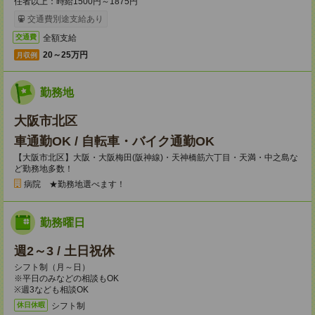
任者以上：時給1500円～1875円
交通費別途支給あり
全額支給
交通費
20～25万円
月収例
勤務地
大阪市北区
車通勤OK / 自転車・バイク通勤OK
【大阪市北区】大阪・大阪梅田(阪神線)・天神橋筋六丁目・天満・中之島な
ど勤務地多数！
病院 ★勤務地選べます！
勤務曜日
週2～3 / 土日祝休
シフト制（月～日）
※平日のみなどの相談もOK
※週3なども相談OK
シフト制
休日休暇