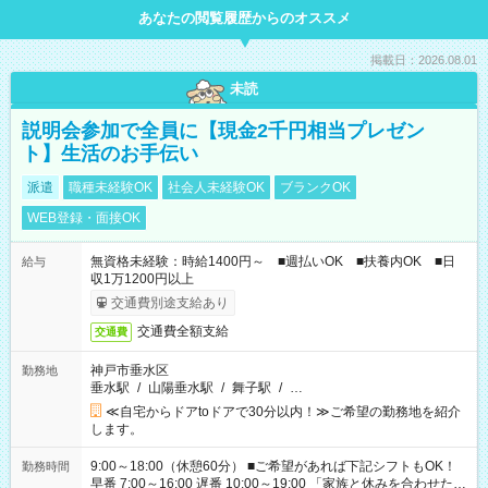
あなたの閲覧履歴からのオススメ
掲載日：2026.08.01
未読
説明会参加で全員に【現金2千円相当プレゼン
ト】生活のお手伝い
派遣
職種未経験OK
社会人未経験OK
ブランクOK
WEB登録・面接OK
無資格未経験：時給1400円～ ■週払いOK ■扶養内OK ■日
給与
収1万1200円以上
交通費別途支給あり
交通費全額支給
交通費
神戸市垂水区
勤務地
垂水駅
/
山陽垂水駅
/
舞子駅
/
…
≪自宅からドアtoドアで30分以内！≫ご希望の勤務地を紹介
します。
9:00～18:00（休憩60分） ■ご希望があれば下記シフトもOK！
勤務時間
早番 7:00～16:00 遅番 10:00～19:00 「家族と休みを合わせた