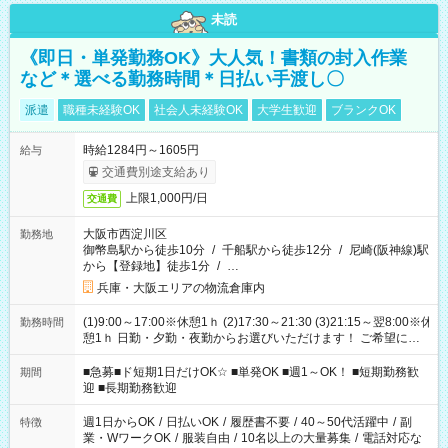
未読
《即日・単発勤務OK》大人気！書類の封入作業
など＊選べる勤務時間＊日払い手渡し〇
派遣
職種未経験OK
社会人未経験OK
大学生歓迎
ブランクOK
時給1284円～1605円
給与
交通費別途支給あり
上限1,000円/日
交通費
大阪市西淀川区
勤務地
御幣島駅から徒歩10分
/
千船駅から徒歩12分
/
尼崎(阪神線)駅
から【登録地】徒歩1分
/
…
兵庫・大阪エリアの物流倉庫内
(1)9:00～17:00※休憩1ｈ (2)17:30～21:30 (3)21:15～翌8:00※休
勤務時間
憩1ｈ 日勤・夕勤・夜勤からお選びいただけます！ ご希望に合
わせて働けるお仕事です(*^^*) 【その他選べる勤務時間】 8-17
時/9-17時/9-18時/10-18時/11-21時/18-22時/20-翌4時/21-翌5
■急募■ド短期1日だけOK☆ ■単発OK ■週1～OK！ ■短期勤務歓
期間
時/22-翌6時/0-翌8時 ご自身のご都合で選んで頂ける完全自由シ
迎 ■長期勤務歓迎
フト！
週1日からOK
/
日払いOK
/
履歴書不要
/
40～50代活躍中
/
副
特徴
業・WワークOK
/
服装自由
/
10名以上の大量募集
/
電話対応な