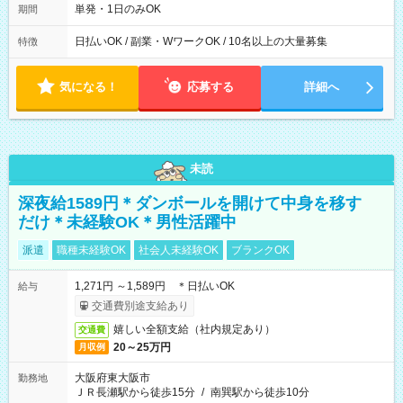
単発・1日のみOK
期間
日払いOK / 副業・WワークOK / 10名以上の大量募集
特徴
気になる！
応募する
詳細へ
未読
深夜給1589円＊ダンボールを開けて中身を移す
だけ＊未経験OK＊男性活躍中
派遣
職種未経験OK
社会人未経験OK
ブランクOK
1,271円 ～1,589円 ＊日払いOK
給与
交通費別途支給あり
嬉しい全額支給（社内規定あり）
交通費
20～25万円
月収例
大阪府東大阪市
勤務地
ＪＲ長瀬駅から徒歩15分
/
南巽駅から徒歩10分