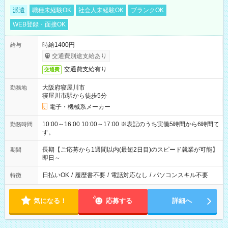
派遣
職種未経験OK
社会人未経験OK
ブランクOK
WEB登録・面接OK
時給1400円
給与
交通費別途支給あり
交通費支給有り
交通費
大阪府寝屋川市
勤務地
寝屋川市駅から徒歩5分
電子・機械系メーカー
10:00～16:00 10:00～17:00 ※表記のうち実働5時間から6時間で
勤務時間
す。
長期【ご応募から1週間以内(最短2日目)のスピード就業が可能】
期間
即日～
日払いOK
/
履歴書不要
/
電話対応なし
/
パソコンスキル不要
特徴
気になる！
応募する
詳細へ