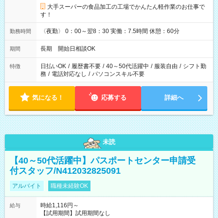
大手スーパーの食品加工の工場でかんたん軽作業のお仕事で
す！
〈夜勤〉 0：00～翌8：30 実働：7.5時間 休憩：60分
勤務時間
長期 開始日相談OK
期間
日払いOK
/
履歴書不要
/
40～50代活躍中
/
服装自由
/
シフト勤
特徴
務
/
電話対応なし
/
パソコンスキル不要
気になる！
応募する
詳細へ
未読
【40～50代活躍中】パスポートセンター申請受
付スタッフ/N412032825091
アルバイト
職種未経験OK
時給1,116円～
給与
【試用期間】試用期間なし