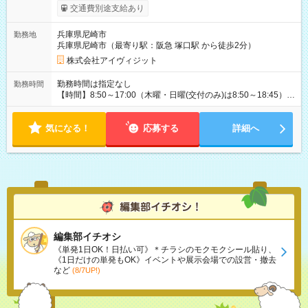
交通費別途支給あり
兵庫県尼崎市
勤務地
兵庫県尼崎市（最寄り駅：阪急 塚口駅 から徒歩2分）
株式会社アイヴィジット
勤務時間は指定なし
勤務時間
【時間】8:50～17:00（木曜・日曜(交付のみ)は8:50～18:45）
※1日5時間から7時間で応相談 【曜日】月・火・水・木・金 の
内、週3～5日程度、シフト制 ※日曜日は、パスポートのお渡し
気になる！
(交付)のみ受付しておりますので、日曜日働ける方も歓迎 ※もち
応募する
詳細へ
ろん、平日中心に働ける方も募集中
編集部イチオシ
《単発1日OK！日払い可》＊チラシのモクモクシール貼り、
《1日だけの単発もOK》イベントや展示会場での設営・撤去
など
(8/7UP!)