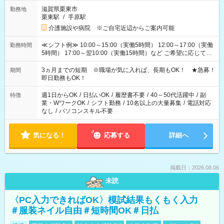
滋賀県栗東市
勤務地
栗東駅
/
手原駅
介護施設や病院 ※ご自宅近辺からご案内可能
≪シフト例≫ 10:00～15:00（実働5時間） 12:00～17:00（実働
勤務時間
5時間） 17:00～翌10:00（実働15時間）など ご希望に応じて、
働く時間は調整できます！ お気軽に担当へ相談ください！
3ヵ月までの短期 ※職場が気に入れば、長期もOK！ ★急募！
期間
即日勤務もOK！
週1日からOK
/
日払いOK
/
履歴書不要
/
40～50代活躍中
/
副
特徴
業・WワークOK
/
シフト勤務
/
10名以上の大量募集
/
電話対応
なし
/
パソコンスキル不要
気になる！
応募する
詳細へ
掲載日：2026.08.06
未読
〈PC入力できればOK〉模試結果もくもく入力
＃服装ネイル自由＃短時間OK＃日払