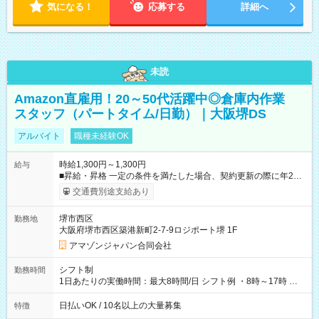
気になる！
応募する
詳細へ
未読
Amazon直雇用！20～50代活躍中◎倉庫内作業
スタッフ（パートタイム/日勤）｜大阪堺DS
アルバイト
職種未経験OK
時給1,300円～1,300円
給与
■昇給・昇格 一定の条件を満たした場合、契約更新の際に年2回
まで昇給の機会があります。 ■正社員登用制度あり ※月末締/翌
交通費別途支給あり
月25日支払い ※時間外手当、別途支給 ※深夜割増賃金 (22:00～
翌5:00までは時給が25%UPします) ☆給与前払い制度有！
堺市西区
勤務地
☆Amazon直雇用で安定して働けます！ 【試用期間】試用期間
大阪府堺市西区築港新町2-7-9ロジポート堺 1F
あり 試用期間の長さ：1週間 雇用形態、給与は本採用時と同じ
です。
アマゾンジャパン合同会社
シフト制
勤務時間
1日あたりの実働時間：最大8時間/日 シフト例 ・8時～17時 ・
12時～21時
日払いOK / 10名以上の大量募集
特徴