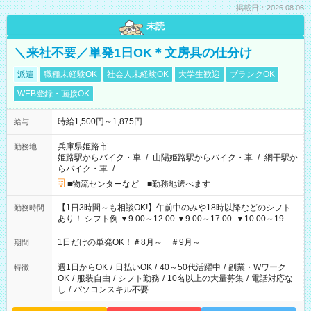
掲載日：2026.08.06
未読
＼来社不要／単発1日OK＊文房具の仕分け
派遣
職種未経験OK
社会人未経験OK
大学生歓迎
ブランクOK
WEB登録・面接OK
時給1,500円～1,875円
給与
兵庫県姫路市
勤務地
姫路駅からバイク・車
/
山陽姫路駅からバイク・車
/
網干駅か
らバイク・車
/
…
■物流センターなど ■勤務地選べます
【1日3時間～も相談OK!】午前中のみや18時以降などのシフト
勤務時間
あり！ シフト例 ▼9:00～12:00 ▼9:00～17:00 ▼10:00～19:00
▼18:00～21:00
1日だけの単発OK！＃8月～ ＃9月～
期間
週1日からOK
/
日払いOK
/
40～50代活躍中
/
副業・Wワーク
特徴
OK
/
服装自由
/
シフト勤務
/
10名以上の大量募集
/
電話対応な
し
/
パソコンスキル不要