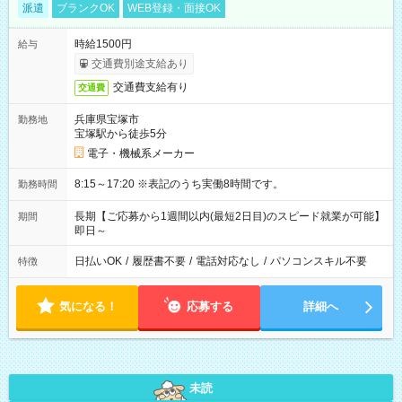
派遣
ブランクOK
WEB登録・面接OK
時給1500円
給与
交通費別途支給あり
交通費支給有り
交通費
兵庫県宝塚市
勤務地
宝塚駅から徒歩5分
電子・機械系メーカー
8:15～17:20 ※表記のうち実働8時間です。
勤務時間
長期【ご応募から1週間以内(最短2日目)のスピード就業が可能】
期間
即日～
日払いOK
/
履歴書不要
/
電話対応なし
/
パソコンスキル不要
特徴
気になる！
応募する
詳細へ
未読