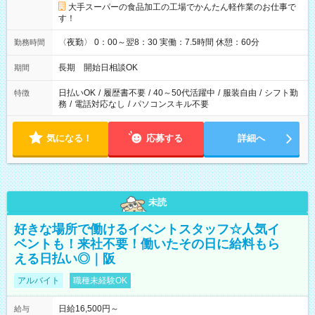
大手スーパーの食品加工の工場でかんたん軽作業のお仕事で
す！
〈夜勤〉 0：00～翌8：30 実働：7.5時間 休憩：60分
勤務時間
長期 開始日相談OK
期間
日払いOK
/
履歴書不要
/
40～50代活躍中
/
服装自由
/
シフト勤
特徴
務
/
電話対応なし
/
パソコンスキル不要
気になる！
応募する
詳細へ
未読
好きな場所で働けるイベントスタッフ☆人気イ
ベントも！来社不要！働いたその日に給料もら
える日払い◎｜阪
アルバイト
職種未経験OK
日給16,500円～
給与