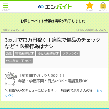
0
メニュー
気になる！
ログイン
お探しのバイト情報は掲載が終了しました。
掲載日 :2026
/
07
/
15
No.NISSONTRK-2BSG273
3ヵ月で73万円稼ぐ！病院で備品のチェック
など＊医療行為はナシ
派遣
職種未経験OK
社会人未経験OK
ブランクOK
WEB登録・面接OK
【短期間でガッツリ稼ぐ！】
年齢・学歴不問＊日払いOK＊電話登録OK
＼ 病院WORKデビューにピッタリ ／ 病院内で患者さんの移
...もっ
とみる