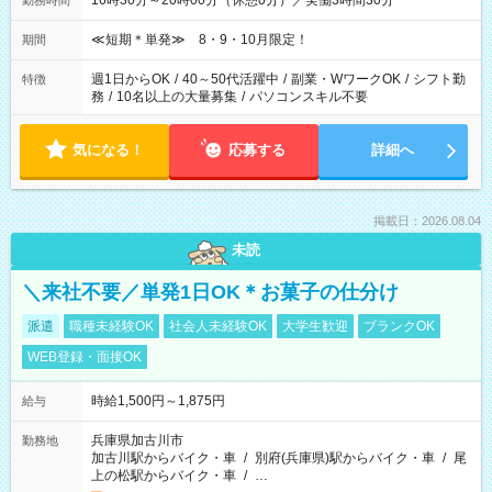
16時30分～20時00分（休憩0分）／実働3時間30分
勤務時間
≪短期＊単発≫ 8・9・10月限定！
期間
週1日からOK
/
40～50代活躍中
/
副業・WワークOK
/
シフト勤
特徴
務
/
10名以上の大量募集
/
パソコンスキル不要
気になる！
応募する
詳細へ
掲載日：2026.08.04
未読
＼来社不要／単発1日OK＊お菓子の仕分け
派遣
職種未経験OK
社会人未経験OK
大学生歓迎
ブランクOK
WEB登録・面接OK
時給1,500円～1,875円
給与
兵庫県加古川市
勤務地
加古川駅からバイク・車
/
別府(兵庫県)駅からバイク・車
/
尾
上の松駅からバイク・車
/
…