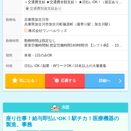
＋交通費支給 ★交通費全額支給！ ★日払いOK！（規定あり） ┗
働いたその日に現金GET♪ お仕事後はコンビニATMから 日払
交通費別途支給あり
い分を引き落とせます！ 【試用期間】試用期間なし
兵庫県加古川市
勤務地
兵庫県加古川市加古川町篠原町（最寄り駅：加古川駅）
株式会社ワンベルウッズ
勤務時間は指定なし
勤務時間
変形労働時間制 想定労働時間160時間/月 【シフト例】 ・10：
00～20：00
単発・1日のみOK
期間
日払いOK / 副業・WワークOK / 10名以上の大量募集
特徴
気になる！
応募する
詳細へ
未読
座り仕事！給与即払いOK！駅チカ！医療機器の
製造、事務