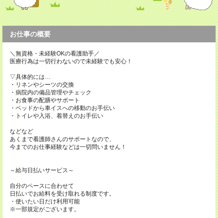
お仕事の概要
＼無資格・未経験OKの看護助手／
医療行為は一切行わないので未経験でも安心！
▽具体的には…
・リネンやシーツの交換
・病院内の備品管理やチェック
・お食事の配膳やサポート
・ベッドから車イスへの移動のお手伝い
・トイレや入浴、着替えのお手伝い
などなど
あくまで看護師さんのサポートなので、
今までのお仕事経験などは一切問いません！
～給与日払いサービス～
自分のペースに合わせて
日払いでお給料を受け取れる制度です。
・使いたい日だけ利用可能
※一部規定がございます。