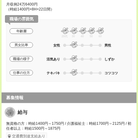
月収例24万6400円
（時給1400円×8H×22日間）
職場の雰囲気
年齢層
20代
30
40
50
60
男女比率
女性
男性
職場の様子
活気あり
しずか
仕事の仕方
テキパキ
コツコツ
募集情報
給与
無資格の方：時給1400円～1750円 / 介護福祉士：時給1700円～2125円 / 初
任者以上：時給1500円～1875円
交通費別途支給あり