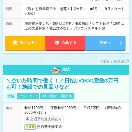
い」 「余裕を持って夕飯の準備がしたい」 「できれば残業はし
たくない」 など、ご希望を教えてくださいね。 ※Wワーク希望
【現在も積極採用中！急募！】2カ月～ ■8月～、9月スタート
期間
の方へ 今ご覧のお仕事で希望する勤務時間と、もう1つのお仕事
もOK！
の勤務時間。 合計で週40時間を超える場合は応募できません。
履歴書不要
/
40～50代活躍中
/
服装自由
/
シフト勤務
/
10名以
特徴
上の大量募集
/
電話対応なし
/
パソコンスキル不要
気になる！
応募する
詳細へ
掲載日：2026.08.07
未読
＼空いた時間で働く！／日払いOK×1勤務3万円
も可！施設での見回りなど
派遣
ブランクOK
WEB登録・面接OK
時給1700円～ 夜勤時給2060円～ 日収3万円～（夜勤時給
給与
2060円×15h）
交通費別途支給あり
交通費全額支給
交通費