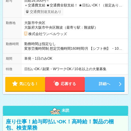
日給16,500円～
給与
＋交通費支給 ★交通費全額支給！ ★日払いOK！（規定あり） ┗
働いたその日に現金GET♪ お仕事後はコンビニATMから 日払
交通費別途支給あり
い分を引き落とせます！ 【試用期間】試用期間なし
大阪市中央区
勤務地
大阪府大阪市中央区難波（最寄り駅：難波駅）
株式会社ワンベルウッズ
勤務時間は指定なし
勤務時間
変形労働時間制 想定労働時間160時間/月 【シフト例】 ・10：
00～20：00
単発・1日のみOK
期間
日払いOK / 副業・WワークOK / 10名以上の大量募集
特徴
気になる！
応募する
詳細へ
未読
座り仕事！給与即払いOK！高時給！製品の梱
包、検査業務