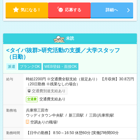
気になる！
応募する
詳細へ
未読
<タイパ抜群>研究活動の支援／大学スタッフ
（日勤）
派遣
ブランクOK
WEB登録・面接OK
時給2200円 ※交通費全額支給（規定あり） 【月収例】30.8万円
給与
（20日勤務 ※残業なしの場合）
交通費別途支給あり
交通費支給あり
交通費
兵庫県三田市
勤務地
ウッディタウン中央駅
/
新三田駅
/
三田(兵庫県)駅
空調ありの職場!
【日中の勤務】 8:50～16:50 休憩60分 [実働]7時間00分
勤務時間