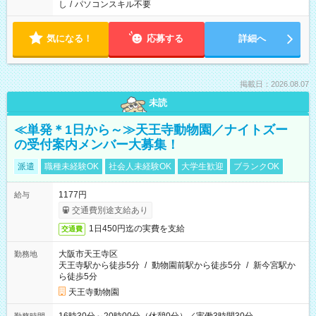
し
/
パソコンスキル不要
気になる！
応募する
詳細へ
掲載日：2026.08.07
未読
≪単発＊1日から～≫天王寺動物園／ナイトズー
の受付案内メンバー大募集！
派遣
職種未経験OK
社会人未経験OK
大学生歓迎
ブランクOK
1177円
給与
交通費別途支給あり
1日450円迄の実費を支給
交通費
大阪市天王寺区
勤務地
天王寺駅から徒歩5分
/
動物園前駅から徒歩5分
/
新今宮駅か
ら徒歩5分
天王寺動物園