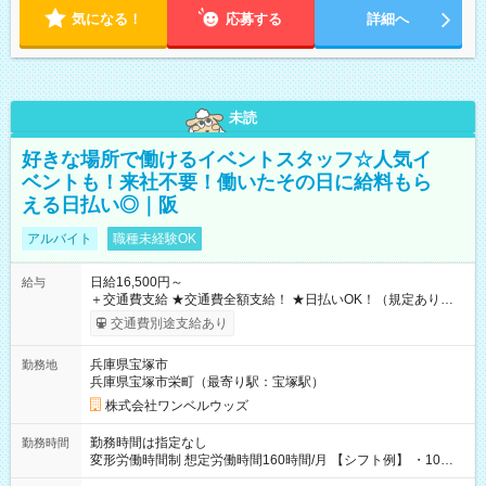
気になる！
応募する
詳細へ
未読
好きな場所で働けるイベントスタッフ☆人気イ
ベントも！来社不要！働いたその日に給料もら
える日払い◎｜阪
アルバイト
職種未経験OK
日給16,500円～
給与
＋交通費支給 ★交通費全額支給！ ★日払いOK！（規定あり） ┗
働いたその日に現金GET♪ お仕事後はコンビニATMから 日払
交通費別途支給あり
い分を引き落とせます！ 【試用期間】試用期間なし
兵庫県宝塚市
勤務地
兵庫県宝塚市栄町（最寄り駅：宝塚駅）
株式会社ワンベルウッズ
勤務時間は指定なし
勤務時間
変形労働時間制 想定労働時間160時間/月 【シフト例】 ・10：
00～20：00