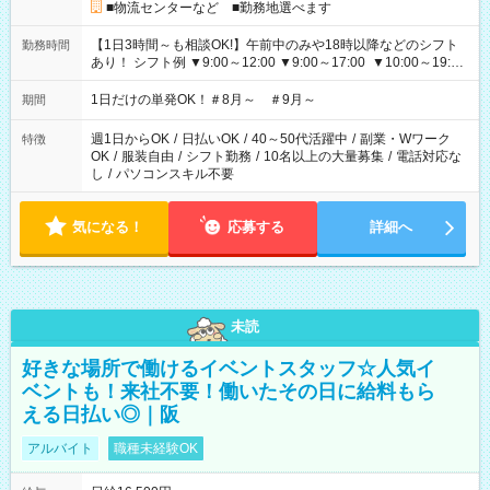
■物流センターなど ■勤務地選べます
【1日3時間～も相談OK!】午前中のみや18時以降などのシフト
勤務時間
あり！ シフト例 ▼9:00～12:00 ▼9:00～17:00 ▼10:00～19:00
▼18:00～21:00
1日だけの単発OK！＃8月～ ＃9月～
期間
週1日からOK
/
日払いOK
/
40～50代活躍中
/
副業・Wワーク
特徴
OK
/
服装自由
/
シフト勤務
/
10名以上の大量募集
/
電話対応な
し
/
パソコンスキル不要
気になる！
応募する
詳細へ
未読
好きな場所で働けるイベントスタッフ☆人気イ
ベントも！来社不要！働いたその日に給料もら
える日払い◎｜阪
アルバイト
職種未経験OK