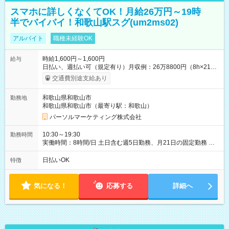
スマホに詳しくなくてOK！月給26万円～19時
半でバイバイ！和歌山駅スグ(um2ms02)
アルバイト
職種未経験OK
時給1,600円～1,600円
給与
日払い、週払い可（規定有り）月収例：26万8800円（8h×21
日） 【試用期間】試用期間なし
交通費別途支給あり
和歌山県和歌山市
勤務地
和歌山県和歌山市（最寄り駅：和歌山）
パーソルマーケティング株式会社
10:30～19:30
勤務時間
実働時間：8時間/日 土日含む週5日勤務、月21日の固定勤務 ※
実働8h/休憩1h勤務、残業ほぼ無し（5h/月）
日払いOK
特徴
気になる！
応募する
詳細へ