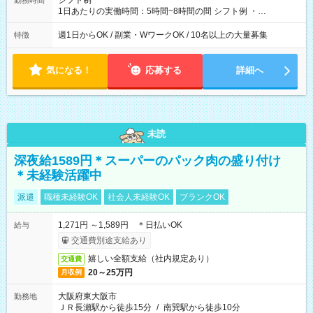
シフト制
勤務時間
1日あたりの実働時間：5時間~8時間の間 シフト例 ・
9:30~18:00 実働7.5時間 ・9:30~14:30 実働5時間 ・
16:00~21:30 実働5.5時間
週1日からOK / 副業・WワークOK / 10名以上の大量募集
特徴
気になる！
応募する
詳細へ
未読
深夜給1589円＊スーパーのパック肉の盛り付け
＊未経験活躍中
派遣
職種未経験OK
社会人未経験OK
ブランクOK
1,271円 ～1,589円 ＊日払いOK
給与
交通費別途支給あり
嬉しい全額支給（社内規定あり）
交通費
20～25万円
月収例
大阪府東大阪市
勤務地
ＪＲ長瀬駅から徒歩15分
/
南巽駅から徒歩10分