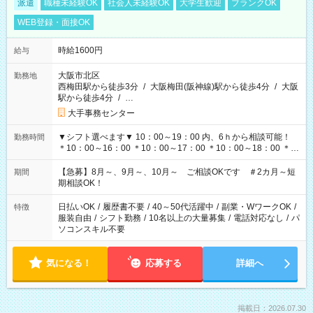
派遣
職種未経験OK
社会人未経験OK
大学生歓迎
ブランクOK
WEB登録・面接OK
時給1600円
給与
大阪市北区
勤務地
西梅田駅から徒歩3分
/
大阪梅田(阪神線)駅から徒歩4分
/
大阪
駅から徒歩4分
/
…
大手事務センター
▼シフト選べます▼ 10：00～19：00 内、6ｈから相談可能！
勤務時間
＊10：00～16：00 ＊10：00～17：00 ＊10：00～18：00 ＊
11：00～19：00 ＊12：00～19：00 ＊13：00～19：00
【急募】8月～、9月～、10月～ ご相談OKです ＃2カ月～短
期間
期相談OK！
日払いOK
/
履歴書不要
/
40～50代活躍中
/
副業・WワークOK
/
特徴
服装自由
/
シフト勤務
/
10名以上の大量募集
/
電話対応なし
/
パ
ソコンスキル不要
気になる！
応募する
詳細へ
掲載日：2026.07.30