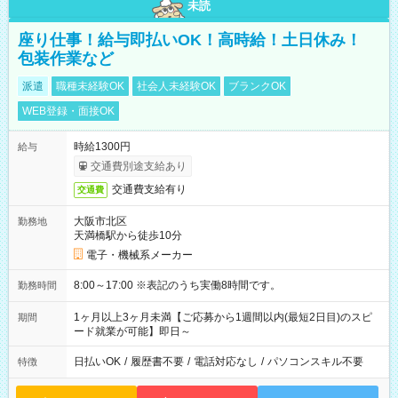
未読
座り仕事！給与即払いOK！高時給！土日休み！
包装作業など
派遣
職種未経験OK
社会人未経験OK
ブランクOK
WEB登録・面接OK
時給1300円
給与
交通費別途支給あり
交通費支給有り
交通費
大阪市北区
勤務地
天満橋駅から徒歩10分
電子・機械系メーカー
8:00～17:00 ※表記のうち実働8時間です。
勤務時間
1ヶ月以上3ヶ月未満【ご応募から1週間以内(最短2日目)のスピ
期間
ード就業が可能】即日～
日払いOK
/
履歴書不要
/
電話対応なし
/
パソコンスキル不要
特徴