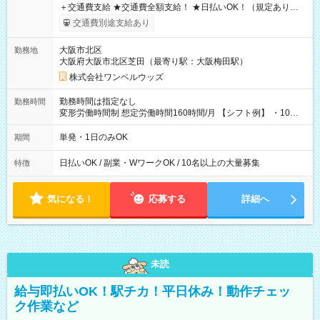
＋交通費支給 ★交通費全額支給！ ★日払いOK！（規定あり） ┗
働いたその日に現金GET♪ お仕事後はコンビニATMから 日払
交通費別途支給あり
い分を引き落とせます！ 【試用期間】試用期間なし
大阪市北区
勤務地
大阪府大阪市北区芝田（最寄り駅：大阪梅田駅）
株式会社ワンベルウッズ
勤務時間は指定なし
勤務時間
変形労働時間制 想定労働時間160時間/月 【シフト例】 ・10：
00～20：00
単発・1日のみOK
期間
日払いOK / 副業・WワークOK / 10名以上の大量募集
特徴
気になる！
応募する
詳細へ
未読
給与即払いOK！駅チカ！平日休み！動作チェッ
ク作業など