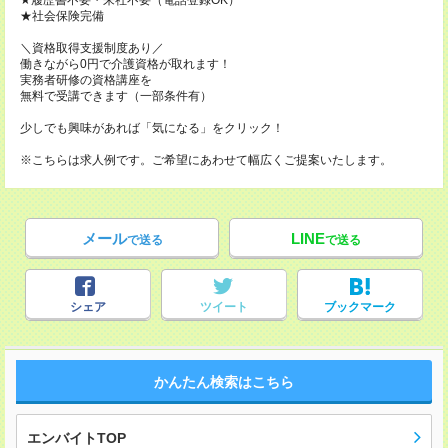
★履歴書不要・来社不要（電話登録OK）
★社会保険完備
＼資格取得支援制度あり／
働きながら0円で介護資格が取れます！
実務者研修の資格講座を
無料で受講できます（一部条件有）
少しでも興味があれば「気になる」をクリック！
※こちらは求人例です。ご希望にあわせて幅広くご提案いたします。
メール
LINE
で送る
で送る
シェア
ツイート
ブックマーク
かんたん検索はこちら
エンバイトTOP