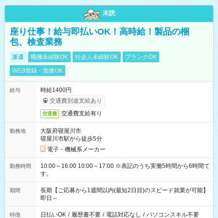
未読
座り仕事！給与即払いOK！高時給！製品の梱
包、検査業務
派遣
職種未経験OK
社会人未経験OK
ブランクOK
WEB登録・面接OK
時給1400円
給与
交通費別途支給あり
交通費支給有り
交通費
大阪府寝屋川市
勤務地
寝屋川市駅から徒歩5分
電子・機械系メーカー
10:00～16:00 10:00～17:00 ※表記のうち実働5時間から6時間で
勤務時間
す。
長期【ご応募から1週間以内(最短2日目)のスピード就業が可能】
期間
即日～
日払いOK
/
履歴書不要
/
電話対応なし
/
パソコンスキル不要
特徴