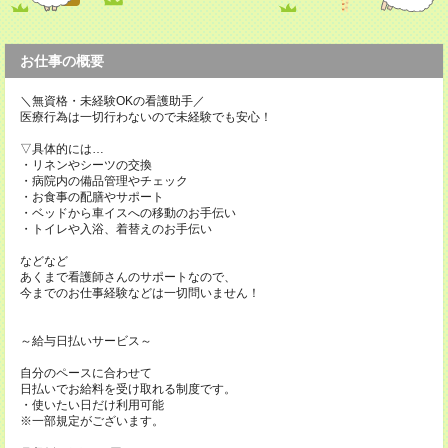
お仕事の概要
＼無資格・未経験OKの看護助手／
医療行為は一切行わないので未経験でも安心！
▽具体的には…
・リネンやシーツの交換
・病院内の備品管理やチェック
・お食事の配膳やサポート
・ベッドから車イスへの移動のお手伝い
・トイレや入浴、着替えのお手伝い
などなど
あくまで看護師さんのサポートなので、
今までのお仕事経験などは一切問いません！
～給与日払いサービス～
自分のペースに合わせて
日払いでお給料を受け取れる制度です。
・使いたい日だけ利用可能
※一部規定がございます。