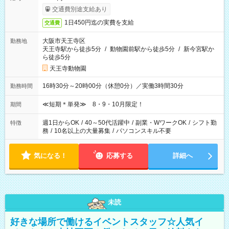
交通費別途支給あり
1日450円迄の実費を支給
交通費
大阪市天王寺区
勤務地
天王寺駅から徒歩5分
/
動物園前駅から徒歩5分
/
新今宮駅か
ら徒歩5分
天王寺動物園
16時30分～20時00分（休憩0分）／実働3時間30分
勤務時間
≪短期＊単発≫ 8・9・10月限定！
期間
週1日からOK
/
40～50代活躍中
/
副業・WワークOK
/
シフト勤
特徴
務
/
10名以上の大量募集
/
パソコンスキル不要
気になる！
応募する
詳細へ
未読
好きな場所で働けるイベントスタッフ☆人気イ