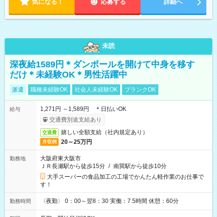
気になる！
応募する
詳細へ
未読
深夜給1589円＊ダンボールを開けて中身を移す
だけ＊未経験OK＊男性活躍中
派遣
職種未経験OK
社会人未経験OK
ブランクOK
1,271円 ～1,589円 ＊日払いOK
給与
交通費別途支給あり
嬉しい全額支給（社内規定あり）
交通費
20～25万円
月収例
大阪府東大阪市
勤務地
ＪＲ長瀬駅から徒歩15分
/
南巽駅から徒歩10分
大手スーパーの食品加工の工場でかんたん軽作業のお仕事で
す！
〈夜勤〉 0：00～翌8：30 実働：7.5時間 休憩：60分
勤務時間