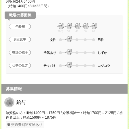
月収例24万6400円
（時給1400円×8H×22日間）
職場の雰囲気
年齢層
20代
30
40
50
60
男女比率
女性
男性
職場の様子
活気あり
しずか
仕事の仕方
テキパキ
コツコツ
募集情報
給与
無資格の方：時給1400円～1750円 / 介護福祉士：時給1700円～2125円 / 初
任者以上：時給1500円～1875円
交通費別途支給あり