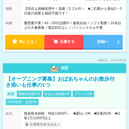
い」 「余裕を持って夕飯の準備がしたい」 「できれば残業はし
たくない」 など、ご希望を教えてくださいね。 ※Wワーク希望
【現在も積極採用中！急募！】2カ月～ ■ご応募から最短2～3
期間
の方へ 今ご覧のお仕事で希望する勤務時間と、もう1つのお仕事
日後の就業も相談可能です！
の勤務時間。 合計で週40時間を超える場合は応募できません。
履歴書不要
/
40～50代活躍中
/
服装自由
/
シフト勤務
/
10名以
特徴
上の大量募集
/
電話対応なし
/
パソコンスキル不要
気になる！
応募する
詳細へ
掲載日：2026.08.09
未読
【オープニング募集】おばあちゃんのお散歩付
き添いも仕事の1つ
派遣
職種未経験OK
社会人未経験OK
ブランクOK
WEB登録・面接OK
無資格未経験：時給1400円～ ■週払いOK ■扶養内OK ■日
給与
収1万1200円以上
交通費別途支給あり