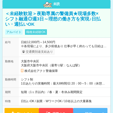
未読
＜未経験歓迎＞夜勤専属の警備員★現場多数×
シフト融通◎週3日～理想の働き方を実現♪日払
い・週払いOK
アルバイト
職種未経験OK
日給12,000円～14,500円
給与
※各現場により、多少前後あり 仕事が早く終わっても日給は保
証されます。 【試用期間】試用期間なし
交通費別途支給あり
大阪市中央区
勤務地
大阪府大阪市中央区（最寄り駅：なんば駅）
株式会社アクト警備保障
シフト制
勤務時間
1日あたりの実働時間：最大8時間/日 20：00～5：00（休憩
1h） ※現場により開始時間が異なる場合があります。
短期（1ヶ月以内） / 春・夏・冬休み期間限定
期間
日払いOK / 副業・WワークOK / 10名以上の大量募集
特徴