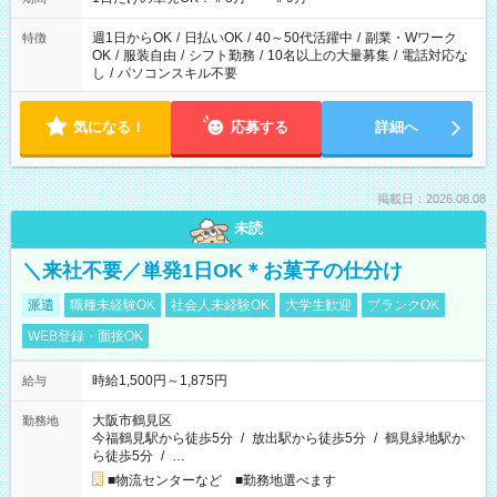
週1日からOK
/
日払いOK
/
40～50代活躍中
/
副業・Wワーク
特徴
OK
/
服装自由
/
シフト勤務
/
10名以上の大量募集
/
電話対応な
し
/
パソコンスキル不要
気になる！
応募する
詳細へ
掲載日：2026.08.08
未読
＼来社不要／単発1日OK＊お菓子の仕分け
派遣
職種未経験OK
社会人未経験OK
大学生歓迎
ブランクOK
WEB登録・面接OK
時給1,500円～1,875円
給与
大阪市鶴見区
勤務地
今福鶴見駅から徒歩5分
/
放出駅から徒歩5分
/
鶴見緑地駅か
ら徒歩5分
/
…
■物流センターなど ■勤務地選べます