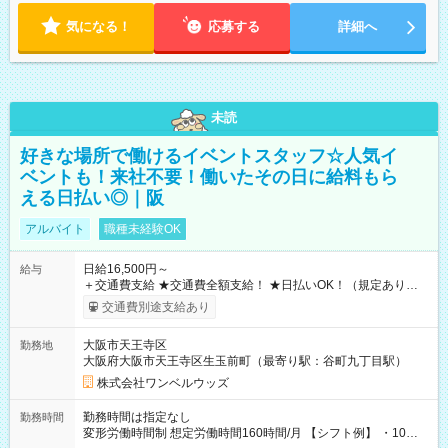
気になる！
応募する
詳細へ
未読
好きな場所で働けるイベントスタッフ☆人気イ
ベントも！来社不要！働いたその日に給料もら
える日払い◎｜阪
アルバイト
職種未経験OK
日給16,500円～
給与
＋交通費支給 ★交通費全額支給！ ★日払いOK！（規定あり） ┗
働いたその日に現金GET♪ お仕事後はコンビニATMから 日払
交通費別途支給あり
い分を引き落とせます！ 【試用期間】試用期間なし
大阪市天王寺区
勤務地
大阪府大阪市天王寺区生玉前町（最寄り駅：谷町九丁目駅）
株式会社ワンベルウッズ
勤務時間は指定なし
勤務時間
変形労働時間制 想定労働時間160時間/月 【シフト例】 ・10：