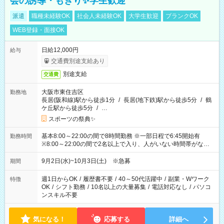
会の誘導・もぎり✨学生歓迎
派遣
職種未経験OK
社会人未経験OK
大学生歓迎
ブランクOK
WEB登録・面接OK
日給12,000円
給与
交通費別途支給あり
別途支給
交通費
大阪市東住吉区
勤務地
長居(阪和線)駅から徒歩1分
/
長居(地下鉄)駅から徒歩5分
/
鶴
ケ丘駅から徒歩5分
/
…
スポーツの祭典✨
基本8:00～22:00の間で8時間勤務 ※一部日程で6:45開始有
勤務時間
※8:00～22:00の間で2名以上で入り、人がいない時間帯がない
ように相方と時間を分け合うイメージです
9月2日(水)~10月3日(土) ※急募
期間
週1日からOK
/
履歴書不要
/
40～50代活躍中
/
副業・Wワーク
特徴
OK
/
シフト勤務
/
10名以上の大量募集
/
電話対応なし
/
パソコ
ンスキル不要
気になる！
応募する
詳細へ