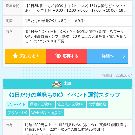
【1日3時間～も相談OK!】午前中のみや18時以降などのシフト
勤務時間
あり！ シフト例 ▼9:00～12:00 ▼9:00～17:00 ▼10:00～19:00
▼18:00～21:00
1日だけの単発OK！＃8月～ ＃9月～
期間
週1日からOK
/
日払いOK
/
40～50代活躍中
/
副業・Wワーク
特徴
OK
/
服装自由
/
シフト勤務
/
10名以上の大量募集
/
電話対応な
し
/
パソコンスキル不要
気になる！
応募する
詳細へ
掲載日：2026.08.07
未読
《1日だけの単発もOK》イベント運営スタッフ
アルバイト
職種未経験OK
社会人未経験OK
大学生歓迎
ブランクOK
WEB登録・面接OK
時給1250円以上 ※週2回振込払い(水・金) 実働8時間以降は
給与
時給25％UP！ 22時～翌5時の間は時給25％UP！