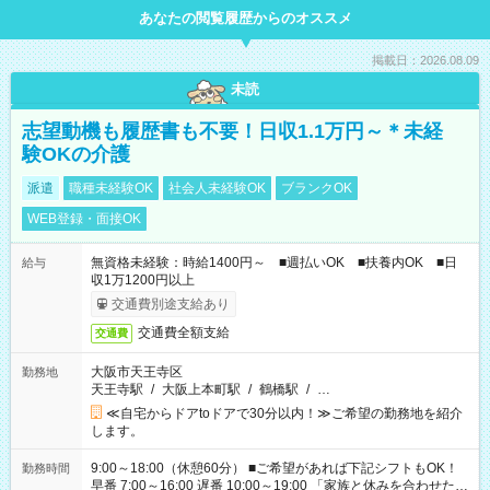
あなたの閲覧履歴からのオススメ
掲載日：2026.08.09
未読
志望動機も履歴書も不要！日収1.1万円～＊未経
験OKの介護
派遣
職種未経験OK
社会人未経験OK
ブランクOK
WEB登録・面接OK
無資格未経験：時給1400円～ ■週払いOK ■扶養内OK ■日
給与
収1万1200円以上
交通費別途支給あり
交通費全額支給
交通費
大阪市天王寺区
勤務地
天王寺駅
/
大阪上本町駅
/
鶴橋駅
/
…
≪自宅からドアtoドアで30分以内！≫ご希望の勤務地を紹介
します。
9:00～18:00（休憩60分） ■ご希望があれば下記シフトもOK！
勤務時間
早番 7:00～16:00 遅番 10:00～19:00 「家族と休みを合わせた