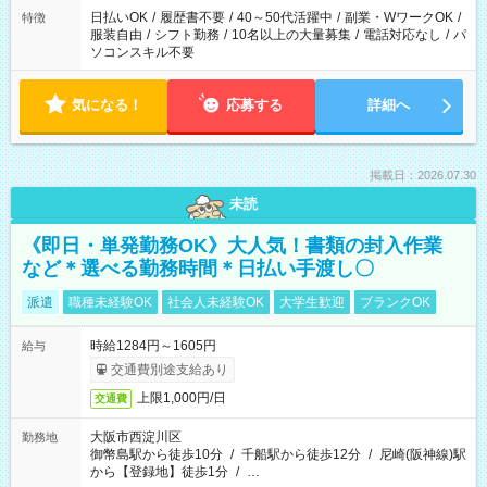
日払いOK
/
履歴書不要
/
40～50代活躍中
/
副業・WワークOK
/
特徴
服装自由
/
シフト勤務
/
10名以上の大量募集
/
電話対応なし
/
パ
ソコンスキル不要
気になる！
応募する
詳細へ
掲載日：2026.07.30
未読
《即日・単発勤務OK》大人気！書類の封入作業
など＊選べる勤務時間＊日払い手渡し〇
派遣
職種未経験OK
社会人未経験OK
大学生歓迎
ブランクOK
時給1284円～1605円
給与
交通費別途支給あり
上限1,000円/日
交通費
大阪市西淀川区
勤務地
御幣島駅から徒歩10分
/
千船駅から徒歩12分
/
尼崎(阪神線)駅
から【登録地】徒歩1分
/
…