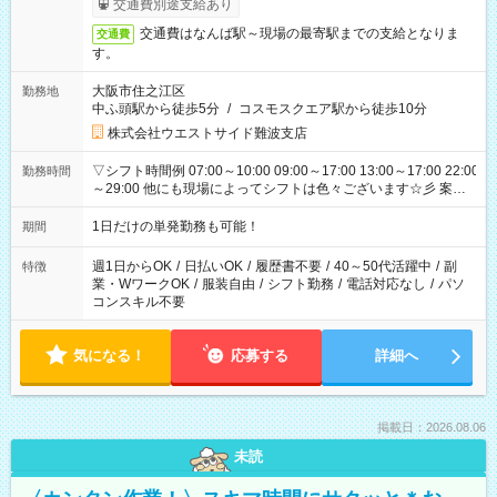
交通費別途支給あり
交通費はなんば駅～現場の最寄駅までの支給となりま
交通費
す。
大阪市住之江区
勤務地
中ふ頭駅から徒歩5分
/
コスモスクエア駅から徒歩10分
株式会社ウエストサイド難波支店
▽シフト時間例 07:00～10:00 09:00～17:00 13:00～17:00 22:00
勤務時間
～29:00 他にも現場によってシフトは色々ございます☆彡 案件
次第では午前中で終わるお仕事も...！
1日だけの単発勤務も可能！
期間
週1日からOK
/
日払いOK
/
履歴書不要
/
40～50代活躍中
/
副
特徴
業・WワークOK
/
服装自由
/
シフト勤務
/
電話対応なし
/
パソ
コンスキル不要
気になる！
応募する
詳細へ
掲載日：2026.08.06
未読