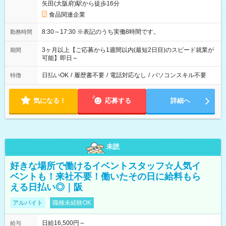
矢田(大阪府)駅から徒歩16分
食品関連企業
8:30～17:30 ※表記のうち実働8時間です。
勤務時間
3ヶ月以上【ご応募から1週間以内(最短2日目)のスピード就業が
期間
可能】即日～
日払いOK
/
履歴書不要
/
電話対応なし
/
パソコンスキル不要
特徴
気になる！
応募する
詳細へ
未読
好きな場所で働けるイベントスタッフ☆人気イ
ベントも！来社不要！働いたその日に給料もら
える日払い◎｜阪
アルバイト
職種未経験OK
日給16,500円～
給与