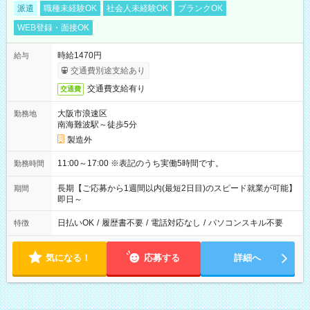
派遣
職種未経験OK
社会人未経験OK
ブランクOK
WEB登録・面接OK
時給1470円
給与
交通費別途支給あり
交通費支給有り
交通費
大阪市浪速区
勤務地
南海難波駅～徒歩5分
製造外
11:00～17:00 ※表記のうち実働5時間です。
勤務時間
長期【ご応募から1週間以内(最短2日目)のスピード就業が可能】
期間
即日～
日払いOK
/
履歴書不要
/
電話対応なし
/
パソコンスキル不要
特徴
気になる！
応募する
詳細へ