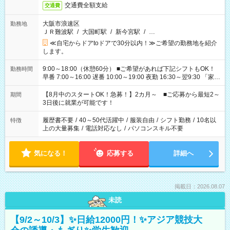
交通費全額支給
交通費
大阪市浪速区
勤務地
ＪＲ難波駅
/
大国町駅
/
新今宮駅
/
…
≪自宅からドアtoドアで30分以内！≫ご希望の勤務地を紹介
します。
9:00～18:00（休憩60分） ■ご希望があれば下記シフトもOK！
勤務時間
早番 7:00～16:00 遅番 10:00～19:00 夜勤 16:30～翌9:30 「家族
と休みを合わせたい」 「余裕を持って夕飯の準備がしたい」
「できれば残業はしたくない」 など、ご希望を教えてください
【8月中のスタートOK！急募！】2カ月～ ■ご応募から最短2～
期間
ね。 ※Wワーク希望の方へ 今ご覧のお仕事で希望する勤務時間
3日後に就業が可能です！
と、もう1つのお仕事の勤務時間。 合計で週40時間を超える場
合は応募できません。
履歴書不要
/
40～50代活躍中
/
服装自由
/
シフト勤務
/
10名以
特徴
上の大量募集
/
電話対応なし
/
パソコンスキル不要
気になる！
応募する
詳細へ
掲載日：2026.08.07
未読
【9/2～10/3】✨日給12000円！✨アジア競技大