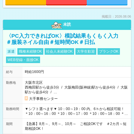
掲載日：2026.08.06
未読
〈PC入力できればOK〉模試結果もくもく入力
＃服装ネイル自由＃短時間OK＃日払
派遣
職種未経験OK
社会人未経験OK
大学生歓迎
ブランクOK
WEB登録・面接OK
時給1600円
給与
大阪市北区
勤務地
西梅田駅から徒歩3分
/
大阪梅田(阪神線)駅から徒歩4分
/
大阪
駅から徒歩4分
/
…
大手事務センター
▼シフト選べます▼ 10：00～19：00 内、6ｈから相談可能！
勤務時間
＊10：00～16：00 ＊10：00～17：00 ＊10：00～18：00 ＊
11：00～19：00 ＊12：00～19：00 ＊13：00～19：00
【急募】8月～、9月～、10月～ ご相談OKです ＃2カ月～短
期間
期相談OK！