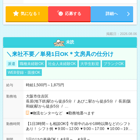
気になる！
応募する
詳細へ
掲載日：2026.08.06
未読
＼来社不要／単発1日OK＊文房具の仕分け
派遣
職種未経験OK
社会人未経験OK
大学生歓迎
ブランクOK
WEB登録・面接OK
時給1,500円～1,875円
給与
大阪市住吉区
勤務地
長居(地下鉄)駅から徒歩5分
/
あびこ駅から徒歩5分
/
長居(阪
和線)駅から徒歩5分
/
…
■物流センターなど ■勤務地選べます
【1日3時間～も相談OK!】午前中のみや18時以降などのシフト
勤務時間
あり！ シフト例 ▼9:00～12:00 ▼9:00～17:00 ▼10:00～19:00
▼18:00～21:00
1日だけの単発OK！＃8月～ ＃9月～
期間