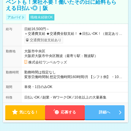
ベントも！来社不要！働いたその日に給料もら
える日払い◎｜阪
アルバイト
職種未経験OK
日給16,500円～
給与
＋交通費支給 ★交通費全額支給！ ★日払いOK！（規定あり） ┗
働いたその日に現金GET♪ お仕事後はコンビニATMから 日払
交通費別途支給あり
い分を引き落とせます！ 【試用期間】試用期間なし
大阪市中央区
勤務地
大阪府大阪市中央区難波（最寄り駅：難波駅）
株式会社ワンベルウッズ
勤務時間は指定なし
勤務時間
変形労働時間制 想定労働時間160時間/月 【シフト例】 ・10：
00～20：00
単発・1日のみOK
期間
日払いOK / 副業・WワークOK / 10名以上の大量募集
特徴
気になる！
応募する
詳細へ