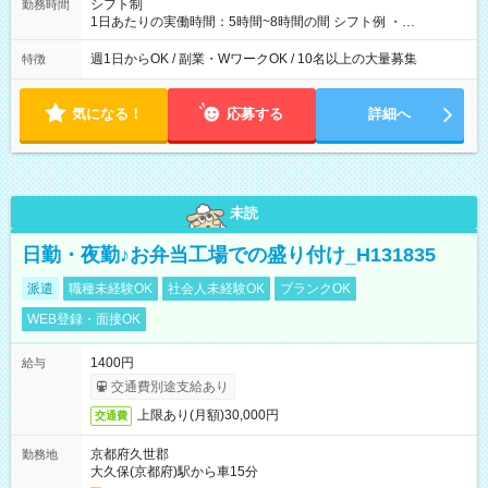
シフト制
勤務時間
1日あたりの実働時間：5時間~8時間の間 シフト例 ・
9:30~18:00 実働7.5時間 ・9:30~14:30 実働5時間 ・
16:00~21:30 実働5.5時間
週1日からOK / 副業・WワークOK / 10名以上の大量募集
特徴
気になる！
応募する
詳細へ
未読
日勤・夜勤♪お弁当工場での盛り付け_H131835
派遣
職種未経験OK
社会人未経験OK
ブランクOK
WEB登録・面接OK
1400円
給与
交通費別途支給あり
上限あり(月額)30,000円
交通費
京都府久世郡
勤務地
大久保(京都府)駅から車15分