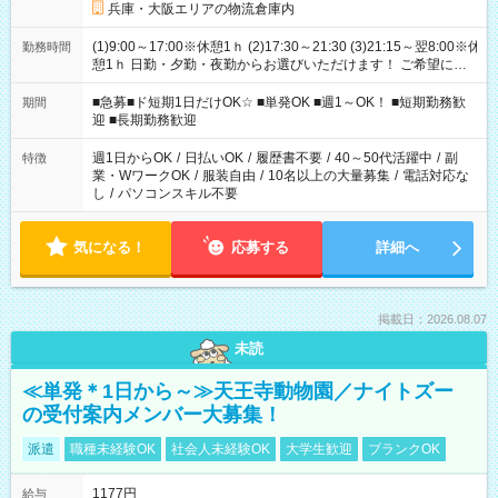
兵庫・大阪エリアの物流倉庫内
(1)9:00～17:00※休憩1ｈ (2)17:30～21:30 (3)21:15～翌8:00※休
勤務時間
憩1ｈ 日勤・夕勤・夜勤からお選びいただけます！ ご希望に合
わせて働けるお仕事です(*^^*) 【その他選べる勤務時間】 8-17
時/9-17時/9-18時/10-18時/11-21時/18-22時/20-翌4時/21-翌5
■急募■ド短期1日だけOK☆ ■単発OK ■週1～OK！ ■短期勤務歓
期間
時/22-翌6時/0-翌8時 ご自身のご都合で選んで頂ける完全自由シ
迎 ■長期勤務歓迎
フト！
週1日からOK
/
日払いOK
/
履歴書不要
/
40～50代活躍中
/
副
特徴
業・WワークOK
/
服装自由
/
10名以上の大量募集
/
電話対応な
し
/
パソコンスキル不要
気になる！
応募する
詳細へ
掲載日：2026.08.07
未読
≪単発＊1日から～≫天王寺動物園／ナイトズー
の受付案内メンバー大募集！
派遣
職種未経験OK
社会人未経験OK
大学生歓迎
ブランクOK
1177円
給与