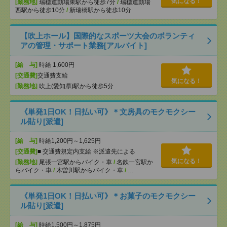
気になる！
[勤務地]
瑞穂運動場東駅から徒歩7分
/
瑞穂運動場
西駅から徒歩10分
/
新瑞橋駅から徒歩10分
【吹上ホール】国際的なスポーツ大会のボランティ
アの管理・サポート業務[アルバイト]
[給 与]
時給 1,600円
[交通費]
交通費支給
気になる！
[勤務地]
吹上(愛知県)駅から徒歩5分
《単発1日OK！日払い可》＊文房具のモクモクシー
ル貼り[派遣]
[給 与]
時給1,200円～1,625円
[交通費]
■ 交通費規定内支給 ※派遣先による
気になる！
[勤務地]
尾張一宮駅からバイク・車
/
名鉄一宮駅か
らバイク・車
/
木曽川駅からバイク・車
/
…
《単発1日OK！日払い可》＊お菓子のモクモクシー
ル貼り[派遣]
[給 与]
時給1,500円～1,875円