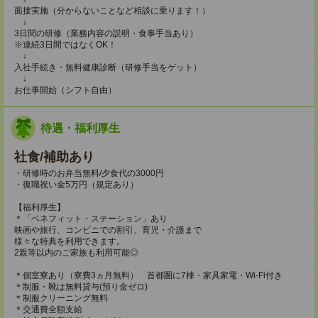
面接実施（分からないことなど相談に乗ります！）
↓
3日間の研修（業務内容の説明・食事手当あり）
※連続3日間ではなくOK！
↓
入社手続き・無料健康診断（研修手当をゲット）
↓
お仕事開始（シフト自由）
待遇・福利厚生
社食/補助あり
・研修時のお弁当無料/夕食代の3000円
・復職祝い金5万円（規定あり）
【福利厚生】
＊「ベネフィット・ステーション」あり
映画や旅行、コンビニでの割引、育児・介護まで
様々な特典を利用できます。
2親等以内のご家族も利用可能◎
＊個室寮あり（寮費3ヵ月無料） 首都圏に7棟・家具家電・Wi-Fi付き
＊制服・靴は無料貸与(預り金ゼロ)
＊制服クリーニング無料
＊交通費全額支給