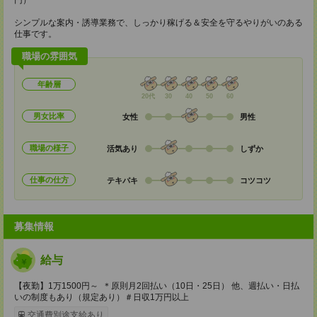
円）
シンプルな案内・誘導業務で、しっかり稼げる＆安全を守るやりがいのある
仕事です。
職場の雰囲気
年齢層
20代
30
40
50
60
男女比率
女性
男性
職場の様子
活気あり
しずか
仕事の仕方
テキパキ
コツコツ
募集情報
給与
【夜勤】1万1500円～ ＊原則月2回払い（10日・25日） 他、週払い・日払
いの制度もあり（規定あり）＃日収1万円以上
交通費別途支給あり