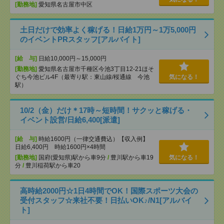
[勤務地]
愛知県名古屋市中区
土日だけで効率よく稼げる！日給1万円～1万5,000円
のイベントPRスタッフ[アルバイト]
[給 与]
日給10,000円～15,000円
[勤務地]
愛知県名古屋市千種区今池3丁目12-21ほそ
ぐち今池ビル4F（最寄り駅：東山線/桜通線 今池
気になる！
駅）
10/2（金）だけ＊17時～短時間！サクッと稼げる・
イベント設営/日給6,400[派遣]
[給 与]
時給1600円（一律交通費込）【収入例】
日給6,400円 時給1600円×4時間
[勤務地]
国府(愛知県)駅から車9分
/
豊川駅から車19
気になる！
分
/
豊川稲荷駅から車20
高時給2000円☆1日4時間でOK！国際スポーツ大会の
受付スタッフ☆来社不要！日払いOK♪/N1[アルバイ
ト]