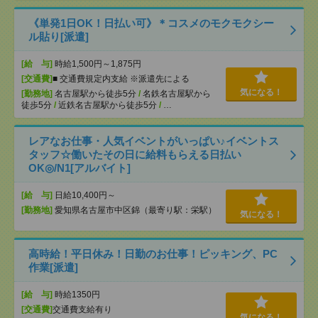
《単発1日OK！日払い可》＊コスメのモクモクシー
ル貼り[派遣]
[給 与]
時給1,500円～1,875円
[交通費]
■ 交通費規定内支給 ※派遣先による
気になる！
[勤務地]
名古屋駅から徒歩5分
/
名鉄名古屋駅から
徒歩5分
/
近鉄名古屋駅から徒歩5分
/
…
レアなお仕事・人気イベントがいっぱい♪イベントス
タッフ☆働いたその日に給料もらえる日払い
OK◎/N1[アルバイト]
[給 与]
日給10,400円～
[勤務地]
愛知県名古屋市中区錦（最寄り駅：栄駅）
気になる！
高時給！平日休み！日勤のお仕事！ピッキング、PC
作業[派遣]
[給 与]
時給1350円
[交通費]
交通費支給有り
気になる！