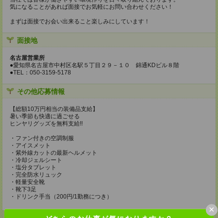
気になることがあれば面接でお気軽にお問い合わせください！
まずは面接でお会い出来ること楽しみにしています！
面接地
名古屋営業所
●愛知県名古屋市中村区名駅５丁目２９－１０ 錦通KDビル８階
●TEL：050-3159-5178
その他応募情報
【総額10万円相当の装備品支給】
暑い季節も快適に過ごせる
ヒンヤリグッズを無料支給!!
・ファン付きの空調制服
・アイスメット
・紫外線カットの最新ヘルメット
・冷却ジェルシート
・塩分タブレット
・完全防水リュック
・軽量安全靴
・靴下3足
・ドリンク手当（200円/1勤務につき）
×