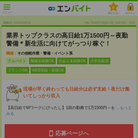
0
メニュー
気になる！
ログイン
掲載日 :2026
/
08
/
03
No.TEIKEITK[0178]_NGY04・C05
業界トップクラスの高日給1万1500円～夜勤
警備＊新生活に向けてがっつり稼ぐ！
職種：
その他軽作業・警備・イベント系
アルバイト
職種未経験OK
社会人未経験OK
大学生歓迎
ブランクOK
WEB登録・面接OK
現場が早く終わっても日給分は必ず支給！夜だけ働
いてしっかり収入
【高日給でWワークにぴったし】1回の勤務で1万1500円～を
...もっと
みる
応募ページへ