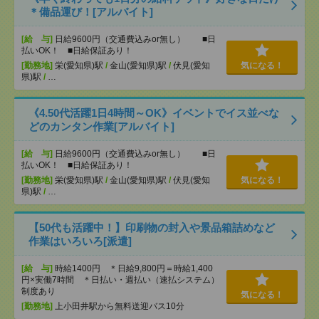
＊備品運び！[アルバイト]
[給 与]
日給9600円（交通費込みor無し） ■日
払いOK！ ■日給保証あり！
[勤務地]
栄(愛知県)駅
/
金山(愛知県)駅
/
伏見(愛知
気になる！
県)駅
/
…
《4.50代活躍1日4時間～OK》イベントでイス並べな
どのカンタン作業[アルバイト]
[給 与]
日給9600円（交通費込みor無し） ■日
払いOK！ ■日給保証あり！
[勤務地]
栄(愛知県)駅
/
金山(愛知県)駅
/
伏見(愛知
気になる！
県)駅
/
…
【50代も活躍中！】印刷物の封入や景品箱詰めなど
作業はいろいろ[派遣]
[給 与]
時給1400円 ＊日給9,800円＝時給1,400
円×実働7時間 ＊日払い・週払い（速払システム）
制度あり
気になる！
[勤務地]
上小田井駅から無料送迎バス10分