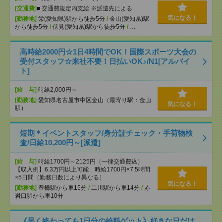
[交通費]
■ 交通費規定内支給 ※派遣先による
気になる！
[勤務地]
栄(愛知県)駅から徒歩5分
/
金山(愛知県)駅
から徒歩5分
/
伏見(愛知県)駅から徒歩5分
/
…
高時給2000円☆1日4時間でOK！国際スポーツ大会の
受付スタッフ☆来社不要！日払いOK♪/N1[アルバイ
ト]
[給 与]
時給2,000円～
[勤務地]
愛知県名古屋市中区金山（最寄り駅：金山
気になる！
駅）
短期＊イベントスタッフ/身分証チェック・手荷物検
査/日給10,200円～[派遣]
[給 与]
時給1700円～2125円（一律交通費込）
【収入例】6.3万円以上可能 時給1700円×7.5時間
×5日間（勤務日数により異なる）
気になる！
[勤務地]
豊橋駅から車15分
/
二川駅から車14分
/
赤
岩口駅から車10分
《早く終わっても1日分の給料ゲット》好きな日だけ