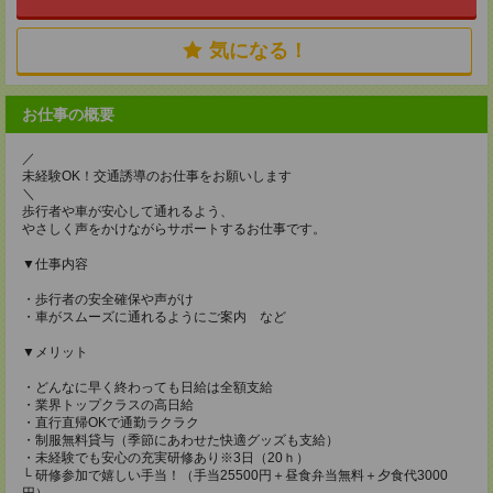
気になる！
お仕事の概要
／
未経験OK！交通誘導のお仕事をお願いします
＼
歩行者や車が安心して通れるよう、
やさしく声をかけながらサポートするお仕事です。
▼仕事内容
・歩行者の安全確保や声がけ
・車がスムーズに通れるようにご案内 など
▼メリット
・どんなに早く終わっても日給は全額支給
・業界トップクラスの高日給
・直行直帰OKで通勤ラクラク
・制服無料貸与（季節にあわせた快適グッズも支給）
・未経験でも安心の充実研修あり※3日（20ｈ）
└ 研修参加で嬉しい手当！（手当25500円＋昼食弁当無料＋夕食代3000