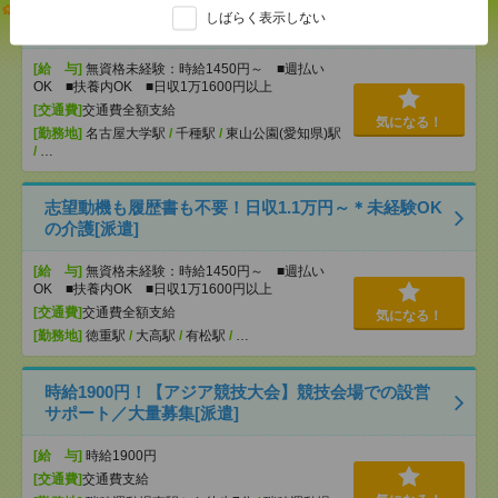
【オープニング募集】おばあちゃんのお散歩付き添
しばらく表示しない
いも仕事の1つ[派遣]
[給 与]
無資格未経験：時給1450円～ ■週払い
OK ■扶養内OK ■日収1万1600円以上
[交通費]
交通費全額支給
気になる！
[勤務地]
名古屋大学駅
/
千種駅
/
東山公園(愛知県)駅
/
…
志望動機も履歴書も不要！日収1.1万円～＊未経験OK
の介護[派遣]
[給 与]
無資格未経験：時給1450円～ ■週払い
OK ■扶養内OK ■日収1万1600円以上
[交通費]
交通費全額支給
気になる！
[勤務地]
徳重駅
/
大高駅
/
有松駅
/
…
時給1900円！【アジア競技大会】競技会場での設営
サポート／大量募集[派遣]
[給 与]
時給1900円
[交通費]
交通費支給