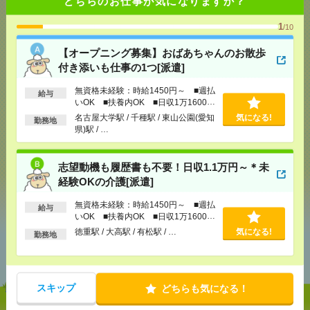
どちらのお仕事が気になりますか？
1
/10
応募ページへ
【オープニング募集】おばあちゃんのお散歩
付き添いも仕事の1つ[派遣]
無資格未経験：時給1450円～ ■週払
気になる！
給与
いOK ■扶養内OK ■日収1万1600円
以上
名古屋大学駅 / 千種駅 / 東山公園(愛知
気になる!
勤務地
県)駅 / …
メール
LINE
で送る
で送る
志望動機も履歴書も不要！日収1.1万円～＊未
経験OKの介護[派遣]
シェア
ツイート
ブックマーク
無資格未経験：時給1450円～ ■週払
給与
いOK ■扶養内OK ■日収1万1600円
以上
徳重駅 / 大高駅 / 有松駅 / …
気になる!
勤務地
あなたの閲覧履歴からの
おすすめ
スキップ
どちらも気になる！