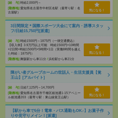
[給 与]
時給2,000円～
[勤務地]
愛知県名古屋市中村区名駅（最寄り駅：名
気になる！
古屋駅）
3日間限定＊国際スポーツ大会にて案内・誘導スタッ
フ/日給15,750円[派遣]
[給 与]
時給1500円～1875円（一律交通費込）
【収入例】3.9万円以上可能 時給1500円×10時間
×2日間+時給1500円×5時間×1日（実働8時間を越え
気になる！
た時給：1875円）
[勤務地]
舞阪駅から車11分
/
浜松駅から車21分
障がい者グループホームの世話人・生活支援員【覚
王山】[アルバイト]
[給 与]
日給7,125円～14,700円
[勤務地]
愛知県名古屋市千種区姫池通1-15アベニー
気になる！
ル姫池通203（最寄り駅：東山線覚王山駅）
【駅から車で5分！電車・バス通勤もOK♪】お菓子作
りや見守りメイン！[派遣]