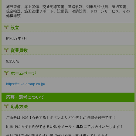
施設警備、海上警備、交通誘導警備、道路規制、列車見張り員、身辺警備、
現金輸送、施工管理サポート、設備員、消防設備、ドローンサービス、その
他機器類
設立
昭和53年7月
従業員数
9,350名
ホームページ
https://teikeigroup.co.jp/
応募・選考について
応募方法
ご応募は下記【応募する】ボタンよりどうぞ！24時間受付中です！
応募後に面接予約ができるURLをメール・SMSにてお送りいたします！
当社では皆様が働きやすい環境作りを日々取り組んでおります。