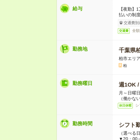
給与
【夜勤】1
払いの制
交通費別
全額
交通費
勤務地
千葉県
柏市エリ
柏
勤務曜日
週1OK 
月～日曜
（働かない
シ
休日休暇
勤務時間
シフト勤
（選べる
▼20：00