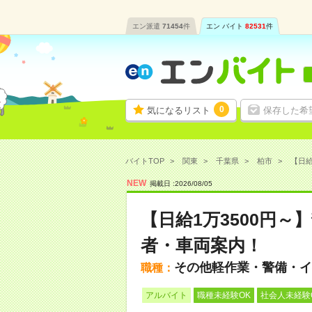
エン派遣
71454
件
エン バイト
82531
件
0
気になるリスト
保存した希
バイトTOP
関東
千葉県
柏市
【日給
NEW
掲載日 :
2026
/
08
/
05
【日給1万3500円
者・車両案内！
その他軽作業・警備・イ
職種：
アルバイト
職種未経験OK
社会人未経験