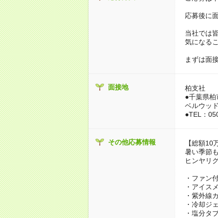
応募後に面
当社では
気になる
まずは面
面接地
柏支社
●千葉県柏
ベルウッド
●TEL：050
その他応募情報
【総額10
暑い季節
ヒンヤリグ
・ファン
・アイス
・紫外線
・冷却ジ
・塩分タ