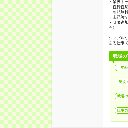
・業界ト
・直行直帰
・制服無
・未経験で
└ 研修参
円）
シンプル
ある仕事
職場の
年齢
男女
職場の
仕事の