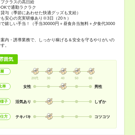
ップクラスの高日給
OKで通勤ラクラク
料貸与（季節にあわせた快適グッズも支給）
も安心の充実研修あり※3日（20ｈ）
加で嬉しい手当！（手当30000円＋昼食弁当無料＋夕食代3000
な案内・誘導業務で、しっかり稼げる＆安全を守るやりがいの
です。
雰囲気
層
20代
30
40
50
60
比率
女性
男性
様子
活気あり
しずか
仕方
テキパキ
コツコツ