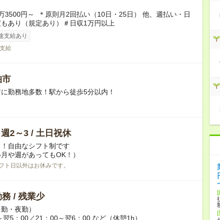
万3500円～ ＊原則月2回払い（10日・25日） 他、週払い・日
度もあり（規定あり）＃日収1万円以上
途支給あり
支給
柏市
アに勤務地多数！駅から徒歩5分以内！
/ 週2～3 / 土日祝休
日！自由なシフト制です
月や週があってもOK！）
フト日以外はお休みです。
務 / 残業少
日勤・夜勤）
～翌5：00／21：00～翌6：00 など（休憩1h）