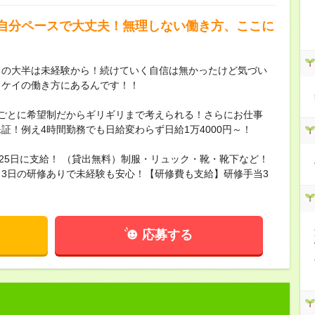
自分ペースで大丈夫！無理しない働き方、ここに
ちの大半は未経験から！続けていく自信は無かったけど気づい
イケイの働き方にあるんです！！
間ごとに希望制だからギリギリまで考えられる！さらにお仕事
証！例え4時間勤務でも日給変わらず日給1万4000円～！
と25日に支給！ （貸出無料）制服・リュック・靴・靴下など！
3日の研修ありで未経験も安心！【研修費も支給】研修手当3
応募する