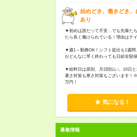
始めどき、働きどき、
あり
▼初めは誰だって不安…でも先輩た
たら長く働けられている！理由はテ
▼週1～勤務OK！シフト提出も1週
がどんなに早く終わっても日給全額保
▼給料日は原則、月2回払い。10日
暑さ対策も寒さ対策もございます！※
万円！
気になる！
募集情報