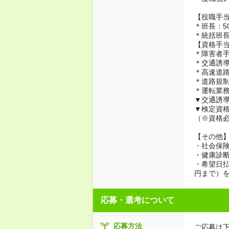
【役職手
＊班長：5
＊統括班長
【資格手
＊障害者手
＊交通誘導
＊高速道路
＊道路規制
＊運転業務
▼交通誘導
▼検定資格
（※資格
【その他
・社会保
・健康診
・希望日払
円まで）
応募・選考について
応募方法
ご応募は下