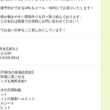
接予約ができるURLをメール・SMSにてお送りいたします！
皆様が働きやすい環境作りを日々取り組んでおります。
ことがあれば面接でお気軽にお問い合わせください！
接でお会い出来ること楽しみにしています！
市末広町5-1
ビル5F
-3159-5014
万円相当の装備品支給】
も快適に過ごせる
ッズを無料支給!!
付きの空調制服
メット
カットの最新ヘルメット
ェルシート
ブレット