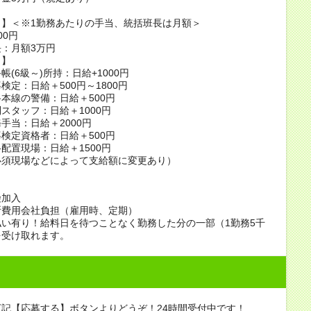
当】＜※1勤務あたりの手当、統括班長は月額＞
00円
：月額3万円
当】
帳(6級～)所持：日給+1000円
検定：日給＋500円～1800円
本線の警備：日給＋500円
スタッフ：日給＋1000円
手当：日給＋2000円
検定資格者：日給＋500円
配置現場：日給＋1500円
必須現場などによって支給額に変更あり）
】
険加入
断費用会社負担（雇用時、定期）
い有り！給料日を待つことなく勤務した分の一部（1勤務5千
を受け取れます。
記【応募する】ボタンよりどうぞ！24時間受付中です！