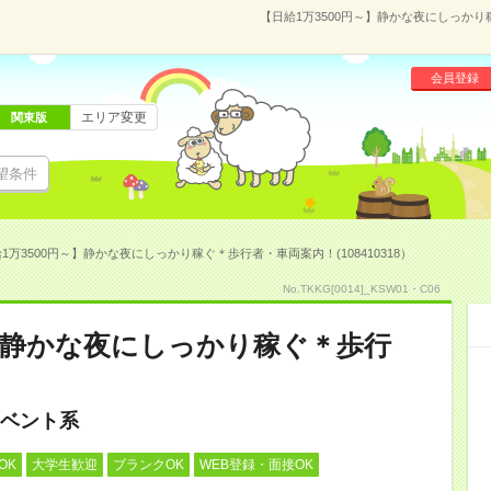
【日給1万3500円～】静かな夜にしっかり稼
会員登録
エリア変更
関東版
望条件
1万3500円～】静かな夜にしっかり稼ぐ＊歩行者・車両案内！(108410318）
No.TKKG[0014]_KSW01・C06
～】静かな夜にしっかり稼ぐ＊歩行
ベント系
OK
大学生歓迎
ブランクOK
WEB登録・面接OK