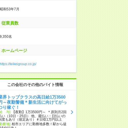
昭和53年7月
従業員数
9,350名
ホームページ
https://teikeigroup.co.jp/
この会社のその他のバイト情報
業界トップクラスの高日給1万3500
円～夜勤警備＊新生活に向けてがっ
つり稼ぐ！
[給 与]
【夜勤】1万3500円～ ＊原則月2回
払い（10日・25日） 他、週払い・日払いの
制度もあり（規定あり）＃日収1万円以上
[勤務地]
柏市エリアに勤務地多数！駅から徒
歩5分以内！