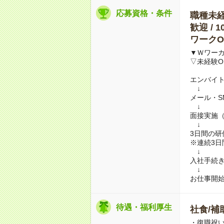
応募資格・条件
職種未経験
歓迎 / 
ワークO
▼Ｗワー
▽未経験O
エンバイ
↓
メール・S
↓
面接実施
↓
3日間の
※連続3
↓
入社手続
↓
お仕事開
待遇・福利厚生
社食/補
・復職祝い