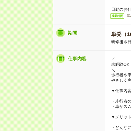
日勤のお
基
残業時間
期間
単発（1
研修後即日
仕事内容
／
未経験OK
＼
歩行者や
やさしく
▼仕事内
・歩行者
・車がス
▼メリッ
・どんな