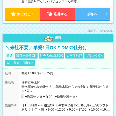
集
/
電話対応なし
/
パソコンスキル不要
気になる！
応募する
詳細へ
掲載日：2026.08.06
未読
＼来社不要／単発1日OK＊DMの仕分け
派遣
職種未経験OK
社会人未経験OK
大学生歓迎
ブランクOK
WEB登録・面接OK
時給1,500円～1,875円
給与
神戸市垂水区
勤務地
垂水駅から徒歩5分
/
山陽垂水駅から徒歩5分
/
舞子駅から徒
歩5分
/
…
■物流センターなど ■勤務地選べます
【1日3時間～も相談OK!】午前中のみや18時以降などのシフト
勤務時間
あり！ シフト例 ▼9:00～12:00 ▼9:00～17:00 ▼10:00～19:00
▼18:00～21:00