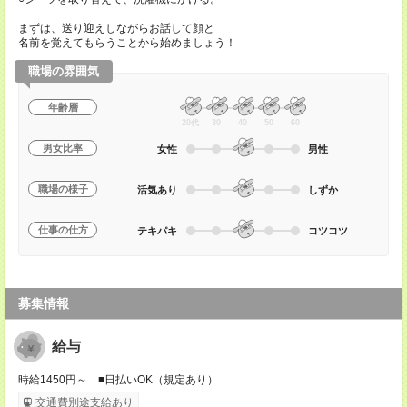
まずは、送り迎えしながらお話して顔と
名前を覚えてもらうことから始めましょう！
職場の雰囲気
年齢層
20代
30
40
50
60
男女比率
女性
男性
職場の様子
活気あり
しずか
仕事の仕方
テキパキ
コツコツ
募集情報
給与
時給1450円～ ■日払いOK（規定あり）
交通費別途支給あり