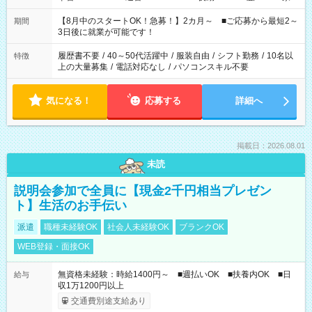
と休みを合わせたい」 「余裕を持って夕飯の準備がしたい」
「できれば残業はしたくない」 など、ご希望を教えてください
【8月中のスタートOK！急募！】2カ月～ ■ご応募から最短2～
期間
ね。 ※Wワーク希望の方へ 今ご覧のお仕事で希望する勤務時間
3日後に就業が可能です！
と、もう1つのお仕事の勤務時間。 合計で週40時間を超える場
合は応募できません。
履歴書不要
/
40～50代活躍中
/
服装自由
/
シフト勤務
/
10名以
特徴
上の大量募集
/
電話対応なし
/
パソコンスキル不要
気になる！
応募する
詳細へ
掲載日：2026.08.01
未読
説明会参加で全員に【現金2千円相当プレゼン
ト】生活のお手伝い
派遣
職種未経験OK
社会人未経験OK
ブランクOK
WEB登録・面接OK
無資格未経験：時給1400円～ ■週払いOK ■扶養内OK ■日
給与
収1万1200円以上
交通費別途支給あり