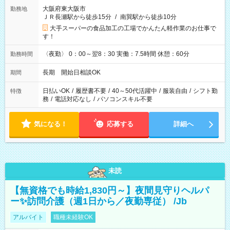
大阪府東大阪市
勤務地
ＪＲ長瀬駅から徒歩15分
/
南巽駅から徒歩10分
大手スーパーの食品加工の工場でかんたん軽作業のお仕事で
す！
〈夜勤〉 0：00～翌8：30 実働：7.5時間 休憩：60分
勤務時間
長期 開始日相談OK
期間
日払いOK
/
履歴書不要
/
40～50代活躍中
/
服装自由
/
シフト勤
特徴
務
/
電話対応なし
/
パソコンスキル不要
気になる！
応募する
詳細へ
未読
【無資格でも時給1,830円～】夜間見守りヘルパ
ー✨訪問介護（週1日から／夜勤専従） /Jb
アルバイト
職種未経験OK