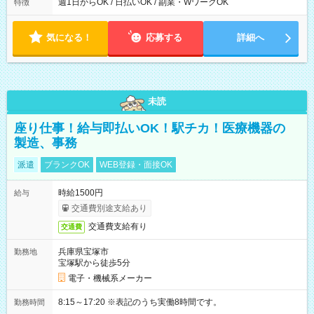
ら翌7時 ■23時から翌8時 ■24時から翌9時 など ※上記の時間
週1日からOK / 日払いOK / 副業・WワークOK
特徴
内で8時間勤務（休憩1時間）ご利用者様により、時間は異なり
ます。 ※曜日固定（毎週同じ曜日での勤務となります）
気になる！
応募する
詳細へ
未読
座り仕事！給与即払いOK！駅チカ！医療機器の
製造、事務
派遣
ブランクOK
WEB登録・面接OK
時給1500円
給与
交通費別途支給あり
交通費支給有り
交通費
兵庫県宝塚市
勤務地
宝塚駅から徒歩5分
電子・機械系メーカー
8:15～17:20 ※表記のうち実働8時間です。
勤務時間