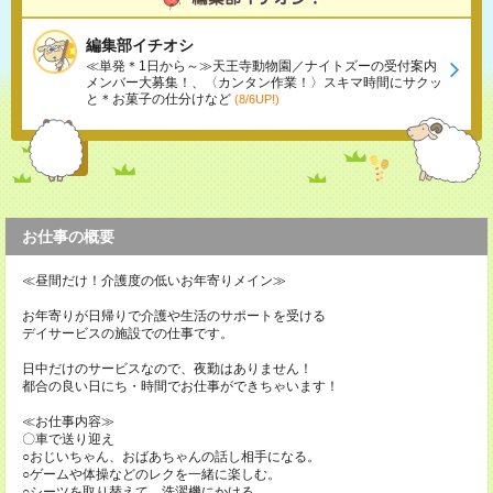
編集部イチオシ
≪単発＊1日から～≫天王寺動物園／ナイトズーの受付案内
メンバー大募集！、〈カンタン作業！〉スキマ時間にサクッ
と＊お菓子の仕分けなど
(8/6UP!)
お仕事の概要
≪昼間だけ！介護度の低いお年寄りメイン≫
お年寄りが日帰りで介護や生活のサポートを受ける
デイサービスの施設での仕事です。
日中だけのサービスなので、夜勤はありません！
都合の良い日にち・時間でお仕事ができちゃいます！
≪お仕事内容≫
〇車で送り迎え
○おじいちゃん、おばあちゃんの話し相手になる。
○ゲームや体操などのレクを一緒に楽しむ。
○シーツを取り替えて、洗濯機にかける。