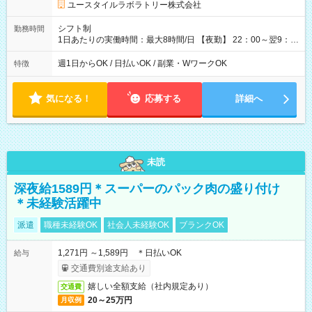
ユースタイルラボラトリー株式会社
シフト制
勤務時間
1日あたりの実働時間：最大8時間/日 【夜勤】 22：00～翌9：
00 ※週1日～OK ／ 夜勤専従 ＊＊ 勤務時間例 ＊＊ ■22時か
ら翌7時 ■23時から翌8時 ■24時から翌9時 など ※上記の時間
週1日からOK / 日払いOK / 副業・WワークOK
特徴
内で8時間勤務（休憩1時間）ご利用者様により、時間は異なり
ます。 ※曜日固定（毎週同じ曜日での勤務となります）
気になる！
応募する
詳細へ
未読
深夜給1589円＊スーパーのパック肉の盛り付け
＊未経験活躍中
派遣
職種未経験OK
社会人未経験OK
ブランクOK
1,271円 ～1,589円 ＊日払いOK
給与
交通費別途支給あり
嬉しい全額支給（社内規定あり）
交通費
20～25万円
月収例