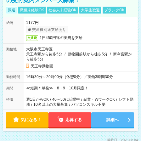
の受付案内メンバー大募集！
派遣
職種未経験OK
社会人未経験OK
大学生歓迎
ブランクOK
1177円
給与
交通費別途支給あり
1日450円迄の実費を支給
交通費
大阪市天王寺区
勤務地
天王寺駅から徒歩5分
/
動物園前駅から徒歩5分
/
新今宮駅か
ら徒歩5分
天王寺動物園
16時30分～20時00分（休憩0分）／実働3時間30分
勤務時間
≪短期＊単発≫ 8・9・10月限定！
期間
週1日からOK
/
40～50代活躍中
/
副業・WワークOK
/
シフト勤
特徴
務
/
10名以上の大量募集
/
パソコンスキル不要
気になる！
応募する
詳細へ
掲載日：2026.08.04