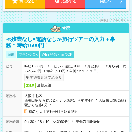
気になる！
応募する
詳細へ
掲載日：2026.08.06
未読
≪残業なし×電話なし≫旅行ツアーの入力＋事
務＊時給1600円！
派遣
ブランクOK
WEB登録・面接OK
時給1600円 ＊日払い・週払いOK ＊昇給あり ＊月収例：約
給与
245,440円 （時給1,600円 × 実働7.67h × 20日）
交通費別途支給あり
全額支給
交通費
大阪市北区
勤務地
西梅田駅から徒歩2分
/
大阪駅から徒歩4分
/
大阪梅田(阪急線)
駅から徒歩6分
/
…
有名な大手旅行会社＊駅直結✨
9：30～18：10（休憩60分） ※実働7時間40分
勤務時間