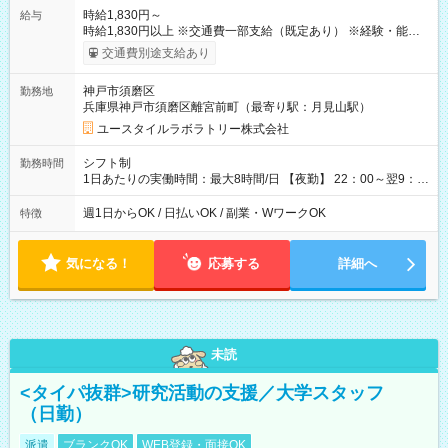
時給1,830円～
給与
時給1,830円以上 ※交通費一部支給（既定あり） ※経験・能力を
考慮して決定します 【収入例】 週1回勤務の場合：1,830円×8時
交通費別途支給あり
間×4回=5万8,560円 週3回勤務の場合：1,830円×8時間×12回
=17万5,680円 【試用期間】試用期間あり 試用期間の長さ：2ヶ
神戸市須磨区
勤務地
月 ※ 雇用形態と給与に、本採用時と異なる部分があります。 雇
兵庫県神戸市須磨区離宮前町（最寄り駅：月見山駅）
用形態：本採用時と同じです。 給与：時給 1,550円以上
ユースタイルラボラトリー株式会社
シフト制
勤務時間
1日あたりの実働時間：最大8時間/日 【夜勤】 22：00～翌9：
00 ※週1日～OK ／ 夜勤専従 ＊＊ 勤務時間例 ＊＊ ■22時か
ら翌7時 ■23時から翌8時 ■24時から翌9時 など ※上記の時間
週1日からOK / 日払いOK / 副業・WワークOK
特徴
内で8時間勤務（休憩1時間）ご利用者様により、時間は異なり
ます。 ※曜日固定（毎週同じ曜日での勤務となります）
気になる！
応募する
詳細へ
未読
<タイパ抜群>研究活動の支援／大学スタッフ
（日勤）
派遣
ブランクOK
WEB登録・面接OK