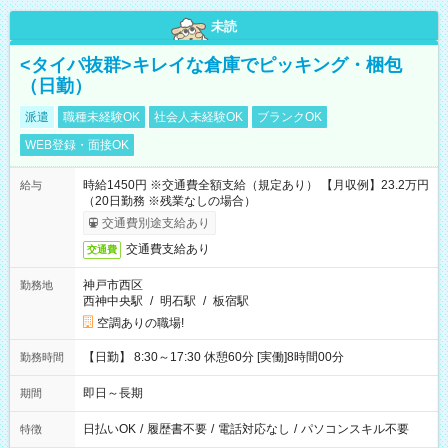
未読
<タイパ抜群>キレイな倉庫でピッキング・梱包
（日勤）
派遣
職種未経験OK
社会人未経験OK
ブランクOK
WEB登録・面接OK
時給1450円 ※交通費全額支給（規定あり） 【月収例】23.2万円
給与
（20日勤務 ※残業なしの場合）
交通費別途支給あり
交通費支給あり
交通費
神戸市西区
勤務地
西神中央駅
/
明石駅
/
板宿駅
空調ありの職場!
【日勤】 8:30～17:30 休憩60分 [実働]8時間00分
勤務時間
即日～長期
期間
日払いOK
/
履歴書不要
/
電話対応なし
/
パソコンスキル不要
特徴