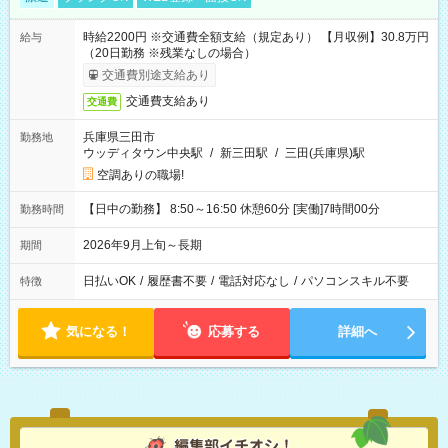
時給2200円 ※交通費全額支給（規定あり） 【月収例】30.8万円
給与
（20日勤務 ※残業なしの場合）
交通費別途支給あり
交通費支給あり
交通費
兵庫県三田市
勤務地
ウッディタウン中央駅
/
新三田駅
/
三田(兵庫県)駅
空調ありの職場!
【日中の勤務】 8:50～16:50 休憩60分 [実働]7時間00分
勤務時間
2026年9月上旬～長期
期間
日払いOK
/
履歴書不要
/
電話対応なし
/
パソコンスキル不要
特徴
気になる！
応募する
詳細へ