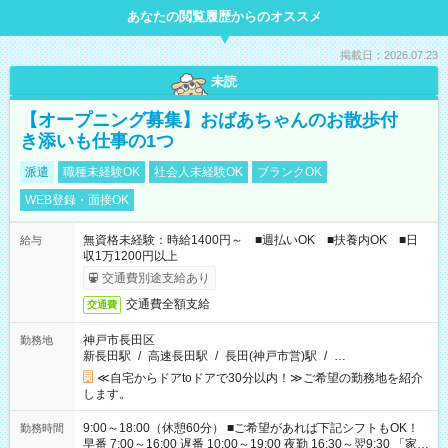
あなたの閲覧履歴からのオススメ
掲載日：2026.07.23
未読
【オープニング募集】おばあちゃんのお散歩付
き添いも仕事の1つ
派遣
職種未経験OK
社会人未経験OK
ブランクOK
WEB登録・面接OK
無資格未経験：時給1400円～ ■週払いOK ■扶養内OK ■日
給与
収1万1200円以上
交通費別途支給あり
交通費全額支給
交通費
神戸市長田区
勤務地
新長田駅
/
高速長田駅
/
長田(神戸市営)駅
/
…
≪自宅からドアtoドアで30分以内！≫ご希望の勤務地を紹介
します。
9:00～18:00（休憩60分） ■ご希望があれば下記シフトもOK！
勤務時間
早番 7:00～16:00 遅番 10:00～19:00 夜勤 16:30～翌9:30 「家族