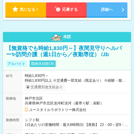
気になる！
応募する
詳細へ
未読
【無資格でも時給1,830円～】夜間見守りヘルパ
ー✨訪問介護（週1日から／夜勤専従） /Jb
アルバイト
職種未経験OK
時給1,830円～
給与
時給1,830円以上 ※交通費一部支給（既定あり） ※経験・能力を
考慮して決定します 【収入例】 週1回勤務の場合：1,830円×8時
交通費別途支給あり
間×4回=5万8,560円 週3回勤務の場合：1,830円×8時間×12回
=17万5,680円 【試用期間】試用期間あり 試用期間の長さ：2ヶ
神戸市北区
勤務地
月 ※ 雇用形態と給与に、本採用時と異なる部分があります。 雇
兵庫県神戸市北区淡河町淡河（最寄り駅：栄駅）
用形態：本採用時と同じです。 給与：時給 1,550円以上
ユースタイルラボラトリー株式会社
シフト制
勤務時間
1日あたりの実働時間：最大8時間/日 【夜勤】 22：00～翌9：
00 ※週1日～OK ／ 夜勤専従 ＊＊ 勤務時間例 ＊＊ ■22時か