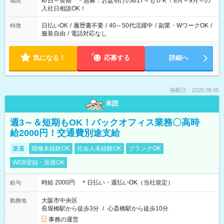
即日～長期 ＊急募：お盆明けの8/17～もＯＫ！8月～9月～の
期間
入社日相談OK！
日払いOK
/
履歴書不要
/
40～50代活躍中
/
副業・WワークOK
/
特徴
服装自由
/
電話対応なし
気になる！
応募する
詳細へ
掲載日：2026.08.05
未読
週3～＆短期もOK！バックオフィス業務〇高時
給2000円！交通費別途支給
派遣
職種未経験OK
社会人未経験OK
ブランクOK
WEB登録・面接OK
時給 2000円 ＊日払い・週払いOK（当社規定）
給与
大阪市中央区
勤務地
長堀橋駅から徒歩3分
/
心斎橋駅から徒歩10分
事務の運営