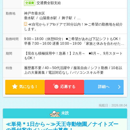
交通費全額支給
交通費
神戸市垂水区
勤務地
垂水駅
/
山陽垂水駅
/
舞子駅
/
…
≪自宅からドアtoドアで30分以内！≫ご希望の勤務地を紹介
します。
9:00～18:00（休憩60分） ■ご希望があれば下記シフトもOK！
勤務時間
早番 7:00～16:00 遅番 10:00～19:00 「家族と休みを合わせた
い」 「余裕を持って夕飯の準備がしたい」 「できれば残業はし
たくない」 など、ご希望を教えてくださいね。 ※Wワーク希望
【現在も積極採用中！急募！】2カ月～ ■8月～、9月スタート
期間
の方へ 今ご覧のお仕事で希望する勤務時間と、もう1つのお仕事
もOK！
の勤務時間。 合計で週40時間を超える場合は応募できません。
履歴書不要
/
40～50代活躍中
/
服装自由
/
シフト勤務
/
10名以
特徴
上の大量募集
/
電話対応なし
/
パソコンスキル不要
気になる！
応募する
詳細へ
掲載日：2026.08.04
未読
≪単発＊1日から～≫天王寺動物園／ナイトズー