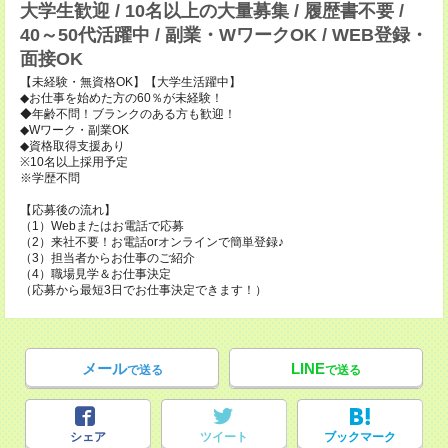
大学生歓迎 / 10名以上の大量募集 / 履歴書不要 /
40～50代活躍中 / 副業・WワークOK / WEB登録・
面接OK
【未経験・無資格OK】【大学生活躍中】
◆お仕事を始めた方の60％が未経験！
◆年齢不問！ブランクのある方も歓迎！
◆Wワーク・副業OK
◆資格取得支援あり
※10名以上採用予定
※学歴不問
【応募後の流れ】
（1）Webまたはお電話で応募
（2）来社不要！お電話orオンラインで簡単登録♪
（3）担当者からお仕事のご紹介
（4）職場見学＆お仕事決定
（応募から最短3日でお仕事決定できます！）
メール
LINE
で送る
で送る
シェア
ツイート
ブックマーク