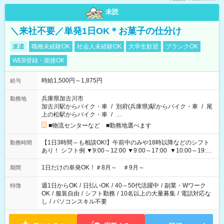
未読
＼来社不要／単発1日OK＊お菓子の仕分け
派遣
職種未経験OK
社会人未経験OK
大学生歓迎
ブランクOK
WEB登録・面接OK
時給1,500円～1,875円
給与
兵庫県加古川市
勤務地
加古川駅からバイク・車
/
別府(兵庫県)駅からバイク・車
/
尾
上の松駅からバイク・車
/
…
■物流センターなど ■勤務地選べます
【1日3時間～も相談OK!】午前中のみや18時以降などのシフト
勤務時間
あり！ シフト例 ▼9:00～12:00 ▼9:00～17:00 ▼10:00～19:00
▼18:00～21:00
1日だけの単発OK！＃8月～ ＃9月～
期間
週1日からOK
/
日払いOK
/
40～50代活躍中
/
副業・Wワーク
特徴
OK
/
服装自由
/
シフト勤務
/
10名以上の大量募集
/
電話対応な
し
/
パソコンスキル不要