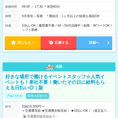
09:00 ～ 17:30 ＊休憩60分
勤務時間
9月初旬～長期 ＊開始日・1ヶ月以上の短期も相談OK
期間
日払いOK
/
履歴書不要
/
40～50代活躍中
/
副業・WワークOK
/
特徴
シフト勤務
気になる！
応募する
詳細へ
未読
好きな場所で働けるイベントスタッフ☆人気イ
ベントも！来社不要！働いたその日に給料もら
える日払い◎｜阪
アルバイト
職種未経験OK
日給16,500円～
給与
＋交通費支給 ★交通費全額支給！ ★日払いOK！（規定あり） ┗
働いたその日に現金GET♪ お仕事後はコンビニATMから 日払
交通費別途支給あり