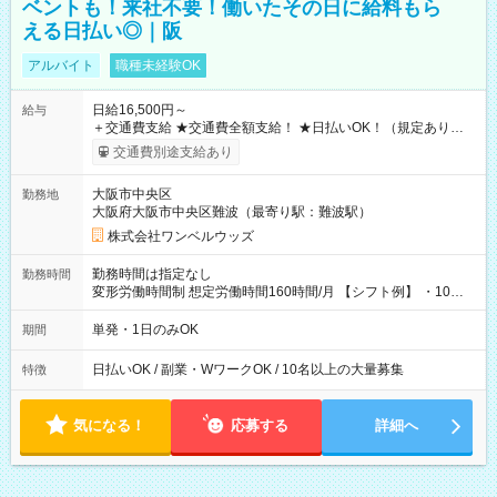
ベントも！来社不要！働いたその日に給料もら
える日払い◎｜阪
アルバイト
職種未経験OK
日給16,500円～
給与
＋交通費支給 ★交通費全額支給！ ★日払いOK！（規定あり） ┗
働いたその日に現金GET♪ お仕事後はコンビニATMから 日払
交通費別途支給あり
い分を引き落とせます！ 【試用期間】試用期間なし
大阪市中央区
勤務地
大阪府大阪市中央区難波（最寄り駅：難波駅）
株式会社ワンベルウッズ
勤務時間は指定なし
勤務時間
変形労働時間制 想定労働時間160時間/月 【シフト例】 ・10：
00～20：00
単発・1日のみOK
期間
日払いOK / 副業・WワークOK / 10名以上の大量募集
特徴
気になる！
応募する
詳細へ