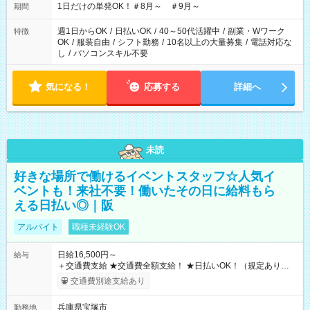
1日だけの単発OK！＃8月～ ＃9月～
期間
週1日からOK
/
日払いOK
/
40～50代活躍中
/
副業・Wワーク
特徴
OK
/
服装自由
/
シフト勤務
/
10名以上の大量募集
/
電話対応な
し
/
パソコンスキル不要
気になる！
応募する
詳細へ
未読
好きな場所で働けるイベントスタッフ☆人気イ
ベントも！来社不要！働いたその日に給料もら
える日払い◎｜阪
アルバイト
職種未経験OK
日給16,500円～
給与
＋交通費支給 ★交通費全額支給！ ★日払いOK！（規定あり） ┗
働いたその日に現金GET♪ お仕事後はコンビニATMから 日払
交通費別途支給あり
い分を引き落とせます！ 【試用期間】試用期間なし
兵庫県宝塚市
勤務地