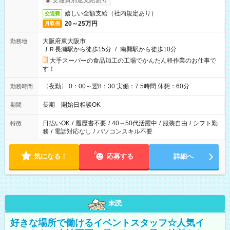
交通費別途支給あり
嬉しい全額支給（社内規定あり）
交通費
20～25万円
月収例
大阪府東大阪市
勤務地
ＪＲ長瀬駅から徒歩15分
/
南巽駅から徒歩10分
大手スーパーの食品加工の工場でかんたん軽作業のお仕事で
す！
〈夜勤〉 0：00～翌8：30 実働：7.5時間 休憩：60分
勤務時間
長期 開始日相談OK
期間
日払いOK
/
履歴書不要
/
40～50代活躍中
/
服装自由
/
シフト勤
特徴
務
/
電話対応なし
/
パソコンスキル不要
気になる！
応募する
詳細へ
未読
好きな場所で働けるイベントスタッフ☆人気イ