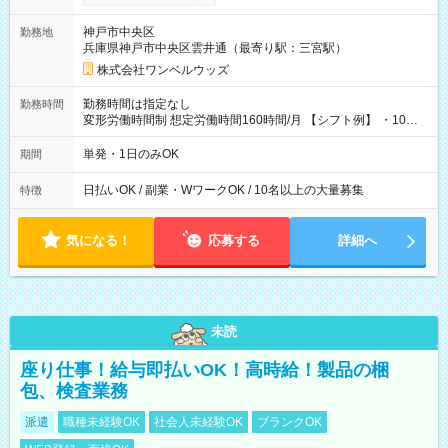
い分を引き落とせます！ 【試用期間】試用期間なし
神戸市中央区
勤務地
兵庫県神戸市中央区雲井通（最寄り駅：三宮駅）
株式会社ワンベルウッズ
勤務時間は指定なし
勤務時間
変形労働時間制 想定労働時間160時間/月 【シフト例】 ・10：
00～20：00
単発・1日のみOK
期間
日払いOK / 副業・WワークOK / 10名以上の大量募集
特徴
気になる！
応募する
詳細へ
未読
座り仕事！給与即払いOK！高時給！製品の梱
包、検査業務
派遣
職種未経験OK
社会人未経験OK
ブランクOK