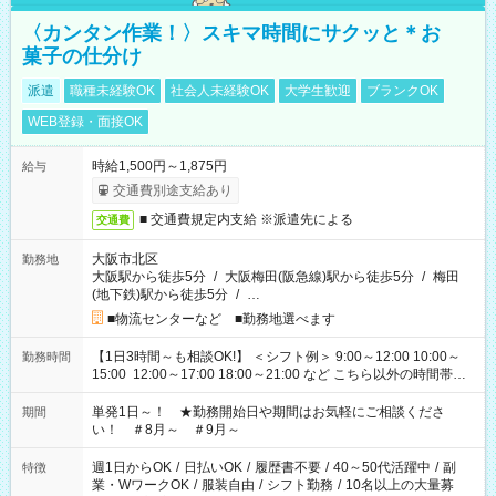
〈カンタン作業！〉スキマ時間にサクッと＊お
菓子の仕分け
派遣
職種未経験OK
社会人未経験OK
大学生歓迎
ブランクOK
WEB登録・面接OK
時給1,500円～1,875円
給与
交通費別途支給あり
■ 交通費規定内支給 ※派遣先による
交通費
大阪市北区
勤務地
大阪駅から徒歩5分
/
大阪梅田(阪急線)駅から徒歩5分
/
梅田
(地下鉄)駅から徒歩5分
/
…
■物流センターなど ■勤務地選べます
【1日3時間～も相談OK!】 ＜シフト例＞ 9:00～12:00 10:00～
勤務時間
15:00 12:00～17:00 18:00～21:00 など こちら以外の時間帯も
お気軽にご相談ください！
単発1日～！ ★勤務開始日や期間はお気軽にご相談くださ
期間
い！ ＃8月～ ＃9月～
週1日からOK
/
日払いOK
/
履歴書不要
/
40～50代活躍中
/
副
特徴
業・WワークOK
/
服装自由
/
シフト勤務
/
10名以上の大量募