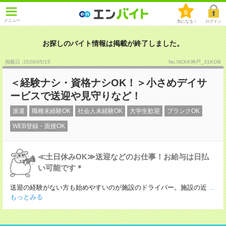
0
メニュー
気になる！
ログイン
お探しのバイト情報は掲載が終了しました。
掲載日 :2026
/
05
/
15
No.NCKK神戸_31KOB
＜経験ナシ・資格ナシOK！＞小さめデイサ
ービスで送迎や見守りなど！
派遣
職種未経験OK
社会人未経験OK
大学生歓迎
ブランクOK
WEB登録・面接OK
≪土日休みOK≫送迎などのお仕事！お給与は日払
い可能です＊
送迎の経験がない方も始めやすいのが施設のドライバー。施設の近
...
もっとみる