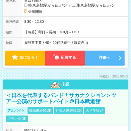
東京都港区
勤務地
田町(東京都)駅から徒歩4分
/
三田(東京都)駅から徒歩7分
金融関連
8:30～12:30
勤務時間
【急募】即日～長期 ※8月～OK！
期間
履歴書不要
/
40～50代活躍中
/
服装自由
特徴
気になる！
応募する
詳細へ
掲載日：2026.08.03
未読
＜日本を代表するバンド＊サカナクション＞ツ
アー公演のサポートバイト＠日本武道館
アルバイト
職種未経験OK
社会人未経験OK
大学生歓迎
ブランクOK
時給1250円～
給与