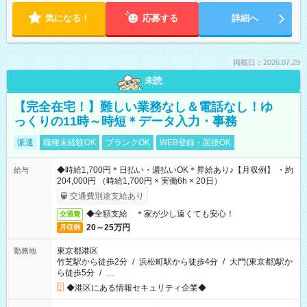
気になる！
応募する
詳細へ
掲載日：2026.07.29
未読
【完全在宅！】難しい業務なし＆電話なし！ゆ
っくりの11時～時短＊データ入力・事務
派遣
職種未経験OK
ブランクOK
WEB登録・面接OK
◆時給1,700円＊日払い・週払いOK＊昇給あり♪【月収例】 ・約
給与
204,000円 （時給1,700円 × 実働6h × 20日）
交通費別途支給あり
◆全額支給 ＊家が少し遠くても安心！
交通費
20～25万円
月収例
東京都港区
勤務地
竹芝駅から徒歩2分
/
浜松町駅から徒歩4分
/
大門(東京都)駅か
ら徒歩5分
/
…
◆港区にある情報セキュリティ企業◆