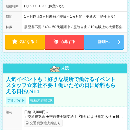
(1)09:00-18:00(休憩60分)
勤務時間
1ヶ月以上3ヶ月未満／即日～1ヵ月間（更新の可能性あり）
期間
履歴書不要
/
40～50代活躍中
/
服装自由
/
10名以上の大量募集
特徴
気になる！
応募する
詳細へ
未読
人気イベントも！好きな場所で働けるイベント
スタッフ☆来社不要！働いたその日に給料もら
える日払い/T1
アルバイト
職種未経験OK
日給13,000円～
給与
＋交通費支給 ★交通費全額支給！ ┗案件により規定あり ★日払
いOK！（規定あり） ┗働いたその日に現金GET♪ お仕事後はコ
交通費別途支給あり
ンビニATMから 日払い分を引き落とせます！ 【試用期間】試