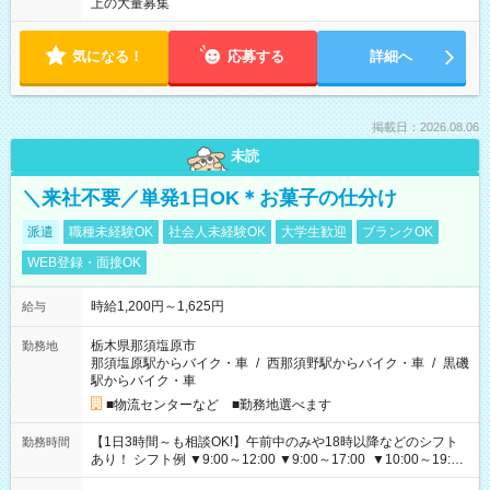
上の大量募集
気になる！
応募する
詳細へ
掲載日：2026.08.06
未読
＼来社不要／単発1日OK＊お菓子の仕分け
派遣
職種未経験OK
社会人未経験OK
大学生歓迎
ブランクOK
WEB登録・面接OK
時給1,200円～1,625円
給与
栃木県那須塩原市
勤務地
那須塩原駅からバイク・車
/
西那須野駅からバイク・車
/
黒磯
駅からバイク・車
■物流センターなど ■勤務地選べます
【1日3時間～も相談OK!】午前中のみや18時以降などのシフト
勤務時間
あり！ シフト例 ▼9:00～12:00 ▼9:00～17:00 ▼10:00～19:00
▼18:00～21:00