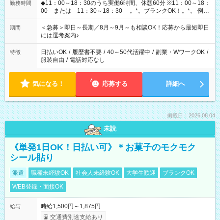
◆11：00～18：30のうち実働6時間、休憩60分 ※11：00～18：
勤務時間
00 または 11：30～18：30 。*。ブランクOK！。*。 例え
ば前職が、 在宅/財団法人/事務/コールセンター/受付/販売/カフェ
スタッフ スイーツ販売/ホテルフロント/化粧品販売/など 様々な
＜急募＞即日～長期／8月～9月～も相談OK！応募から最短即日
期間
業界から入社して活躍されています♪
には選考案内♪
日払いOK
/
履歴書不要
/
40～50代活躍中
/
副業・WワークOK
/
特徴
服装自由
/
電話対応なし
気になる！
応募する
詳細へ
掲載日：2026.08.04
未読
《単発1日OK！日払い可》＊お菓子のモクモク
シール貼り
派遣
職種未経験OK
社会人未経験OK
大学生歓迎
ブランクOK
WEB登録・面接OK
時給1,500円～1,875円
給与
交通費別途支給あり