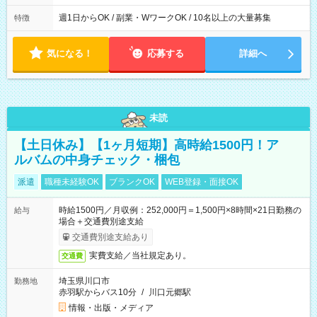
週1日からOK / 副業・WワークOK / 10名以上の大量募集
特徴
気になる！
応募する
詳細へ
未読
【土日休み】【1ヶ月短期】高時給1500円！ア
ルバムの中身チェック・梱包
派遣
職種未経験OK
ブランクOK
WEB登録・面接OK
時給1500円／月収例：252,000円＝1,500円×8時間×21日勤務の
給与
場合＋交通費別途支給
交通費別途支給あり
実費支給／当社規定あり。
交通費
埼玉県川口市
勤務地
赤羽駅からバス10分
/
川口元郷駅
情報・出版・メディア