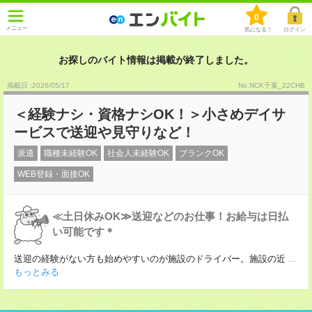
0
メニュー
気になる！
ログイン
お探しのバイト情報は掲載が終了しました。
掲載日 :2026
/
05
/
17
No.NCK千葉_22CHB
＜経験ナシ・資格ナシOK！＞小さめデイサ
ービスで送迎や見守りなど！
派遣
職種未経験OK
社会人未経験OK
ブランクOK
WEB登録・面接OK
≪土日休みOK≫送迎などのお仕事！お給与は日払
い可能です＊
送迎の経験がない方も始めやすいのが施設のドライバー。施設の近
...
もっとみる