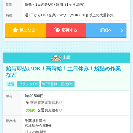
単発・1日のみOK / 短期（1ヶ月以内）
期間
週1日からOK / 副業・WワークOK / 10名以上の大量募集
特徴
気になる！
応募する
詳細へ
未読
給与即払いOK！高時給！土日休み！袋詰め作業
など
派遣
ブランクOK
WEB登録・面接OK
時給1500円
給与
交通費別途支給あり
交通費支給有り
交通費
千葉県君津市
勤務地
君津駅から車9分
その他製造