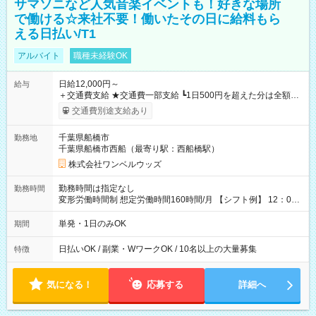
サマソニなど人気音楽イベントも！好きな場所
で働ける☆来社不要！働いたその日に給料もら
える日払い/T1
アルバイト
職種未経験OK
日給12,000円～
給与
＋交通費支給 ★交通費一部支給 ┗1日500円を超えた分は全額支
給！ ※往復500円以内の方は自己負担となります ★日払いOK！
交通費別途支給あり
（規定あり） ┗働いたその日に現金GET♪ お仕事後はコンビニ
ATMから 日払い分を引き落とせます！ 【試用期間】試用期間
千葉県船橋市
勤務地
なし
千葉県船橋市西船（最寄り駅：西船橋駅）
株式会社ワンベルウッズ
勤務時間は指定なし
勤務時間
変形労働時間制 想定労働時間160時間/月 【シフト例】 12：00
～22：00
単発・1日のみOK
期間
日払いOK / 副業・WワークOK / 10名以上の大量募集
特徴
気になる！
応募する
詳細へ