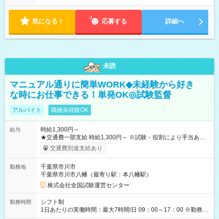
気になる！
応募する
詳細へ
未読
マニュアル通りに簡単WORK◆未経験から好き
な時にお仕事できる！単発OK◎試験監督
アルバイト
職種未経験OK
時給1,300円～
給与
★交通費一部支給 時給1,300円～ ※試験・役割により手当あり
※勤務回数により昇給あり 【即給（前払い）オプションあ
交通費別途支給あり
り！】 希望される場合、勤務から1週間ほどで給与の一部を受け
取れます。 ※手数料418円がかかります。 【過去試験日の収入
千葉県市川市
勤務地
例】 ・河合塾模擬試験 8:30～17:30（休憩1時間） 時給1,300円
千葉県市川市八幡（最寄り駅：本八幡駅）
×8時間＝日収10,400円＋交通費 ※当日の役割により時給＋100
円の場合あり ・国家試験 7:00～13:30（休憩なし） 時給1,300
株式会社全国試験運営センター
円（役割手当＋100円）×6時間＝日収8,400円＋交通費 【試用期
間】試用期間なし
シフト制
勤務時間
1日あたりの実働時間：最大7時間/日 09：00～17：00 ※勤務時
間は 試験により異なります。