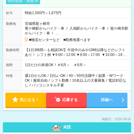
WEB登録・面接OK
時給1,500円～1,875円
給与
茨城県龍ヶ崎市
勤務地
竜ケ崎駅からバイク・車
/
入地駅からバイク・車
/
龍ケ崎市駅
からバイク・車
/
…
■物流センターなど ■勤務地選べます
【1日3時間～も相談OK!】午前中のみや18時以降などのシフト
勤務時間
あり！ シフト例 ▼9:00～12:00 ▼9:00～17:00 ▼10:00～19:00
▼18:00～21:00
1日だけの単発OK！＃8月～ ＃9月～
期間
週1日からOK
/
日払いOK
/
40～50代活躍中
/
副業・Wワーク
特徴
OK
/
服装自由
/
シフト勤務
/
10名以上の大量募集
/
電話対応な
し
/
パソコンスキル不要
気になる！
応募する
詳細へ
掲載日：2026.08.05
未読