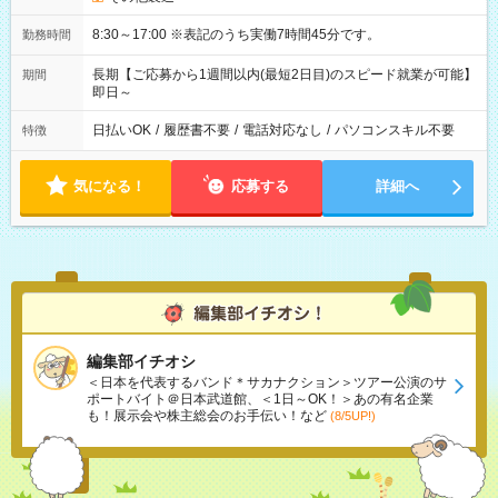
8:30～17:00 ※表記のうち実働7時間45分です。
勤務時間
長期【ご応募から1週間以内(最短2日目)のスピード就業が可能】
期間
即日～
日払いOK
/
履歴書不要
/
電話対応なし
/
パソコンスキル不要
特徴
気になる！
応募する
詳細へ
編集部イチオシ
＜日本を代表するバンド＊サカナクション＞ツアー公演のサ
ポートバイト＠日本武道館、＜1日～OK！＞あの有名企業
も！展示会や株主総会のお手伝い！など
(8/5UP!)