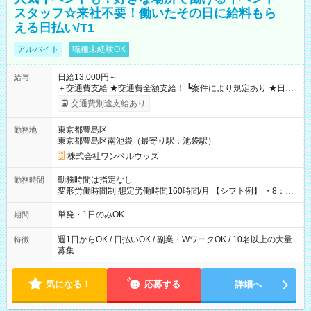
スタッフ☆来社不要！働いたその日に給料もら
える日払い/T1
アルバイト
職種未経験OK
日給13,000円～
給与
＋交通費支給 ★交通費全額支給！ ┗案件により規定あり ★日払
いOK！（規定あり） ┗働いたその日に現金GET♪ お仕事後はコ
交通費別途支給あり
ンビニATMから 日払い分を引き落とせます！ 【試用期間】試
用期間なし
東京都豊島区
勤務地
東京都豊島区南池袋（最寄り駅：池袋駅）
株式会社ワンベルウッズ
勤務時間は指定なし
勤務時間
変形労働時間制 想定労働時間160時間/月 【シフト例】 ・8：00
～21：00
単発・1日のみOK
期間
週1日からOK / 日払いOK / 副業・WワークOK / 10名以上の大量
特徴
募集
気になる！
応募する
詳細へ