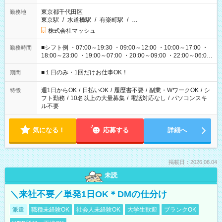
東京都千代田区
勤務地
東京駅
/
水道橋駅
/
有楽町駅
/
…
株式会社マッシュ
■シフト例 ・07:00～19:30 ・09:00～12:00 ・10:00～17:00 ・
勤務時間
18:00～23:00 ・19:00～07:00 ・20:00～09:00 ・22:00～06:00
etc ★最短で3時間で5,120円のお仕事から 15時間で2万円近く稼
げるお仕事も！ ご希望のお時間に合わせてご紹介！ ※シフトは
■１日のみ・1回だけお仕事OK！
期間
現場によって異なります。 ※勿論、休憩時間はあるのでご安心
ください！
週1日からOK
/
日払いOK
/
履歴書不要
/
副業・WワークOK
/
シ
特徴
フト勤務
/
10名以上の大量募集
/
電話対応なし
/
パソコンスキ
ル不要
気になる！
応募する
詳細へ
掲載日：2026.08.04
未読
＼来社不要／単発1日OK＊DMの仕分け
派遣
職種未経験OK
社会人未経験OK
大学生歓迎
ブランクOK