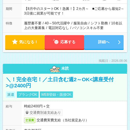
と休みを合わせたい」 「余裕を持って夕飯の準備がしたい」
「できれば残業はしたくない」 など、ご希望を教えてください
【8月中のスタートOK！急募！】2カ月～ ■ご応募から最短2～
期間
ね。 ※Wワーク希望の方へ 今ご覧のお仕事で希望する勤務時間
3日後に就業が可能です！
と、もう1つのお仕事の勤務時間。 合計で週40時間を超える場
合は応募できません。
履歴書不要
/
40～50代活躍中
/
服装自由
/
シフト勤務
/
10名以
特徴
上の大量募集
/
電話対応なし
/
パソコンスキル不要
気になる！
応募する
詳細へ
掲載日：2026.08.06
未読
＼！完全在宅！／土日含む週2～OK<講座受付
>@2400円
派遣
ブランクOK
WEB登録・面接OK
時給2400円＋交
給与
交通費別途支給あり
交通費実費支給（当社規定あり）
交通費