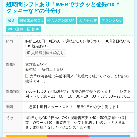
短時間シフトあり！WEBでサクッと登録OK＊
クッキーなどの仕分け
派遣
職種未経験OK
社会人未経験OK
大学生歓迎
ブランクOK
WEB登録・面接OK
時給1500円 ■日払い・週払いOK！(規定あり) ■現金日払いも
給与
OK(規定あり)
交通費別途支給あり
東京都新宿区
勤務地
新宿駅
/
新宿三丁目駅
大手物流会社（年齢不問／「無理なく続けられる」と好評の
職場です！）
9:00～18:00（実動8時間） 希望の時間帯を選べます！ ＜シフト
勤務時間
例＞ ・8：30～12：00 ・10：00～19：00 ・17：00～22：00
・13：00～22：00 ・22：00～翌6：00 など
【急募】即日スタートＯＫ！ 単発1日のみから働けます。
期間
週1日からOK
/
日払いOK
/
履歴書不要
/
40～50代活躍中
/
副
特徴
業・WワークOK
/
服装自由
/
シフト勤務
/
10名以上の大量募
集
/
電話対応なし
/
パソコンスキル不要