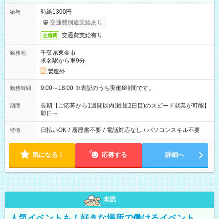
時給1300円
給与
交通費別途支給あり
交通費支給有り
交通費
千葉県東金市
勤務地
求名駅から車9分
製造外
9:00～18:00 ※表記のうち実働8時間です。
勤務時間
長期【ご応募から1週間以内(最短2日目)のスピード就業が可能】
期間
即日～
日払いOK
/
履歴書不要
/
電話対応なし
/
パソコンスキル不要
特徴
気になる！
応募する
詳細へ
未読
人気イベントも！好きな場所で働けるイベント