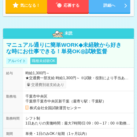
気になる！
応募する
詳細へ
未読
マニュアル通りに簡単WORK◆未経験から好き
な時にお仕事できる！単発OK◎試験監督
アルバイト
職種未経験OK
時給1,300円～
給与
★交通費一部支給 時給1,300円～ ※試験・役割により手当あり
※勤務回数により昇給あり 【即給（前払い）オプションあ
交通費別途支給あり
り！】 希望される場合、勤務から1週間ほどで給与の一部を受け
取れます。 ※手数料418円がかかります。 【過去試験日の収入
千葉市中央区
勤務地
例】 ・河合塾模擬試験 8:30～17:30（休憩1時間） 時給1,300円
千葉県千葉市中央区新千葉（最寄り駅：千葉駅）
×8時間＝日収10,400円＋交通費 ※当日の役割により時給＋100
円の場合あり ・国家試験 7:00～13:30（休憩なし） 時給1,300
株式会社全国試験運営センター
円（役割手当＋100円）×6時間＝日収8,400円＋交通費 【試用期
間】試用期間なし
シフト制
勤務時間
1日あたりの実働時間：最大7時間/日 09：00～17：00 ※勤務時
間は 試験により異なります。
単発・1日のみOK / 短期（1ヶ月以内）
期間