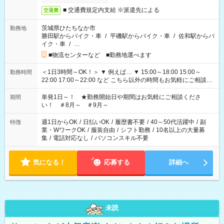
■ 交通費規定内支給 ※派遣先による
交通費
茨城県ひたちなか市
勤務地
勝田駅からバイク・車
/
平磯駅からバイク・車
/
佐和駅からバ
イク・車
/
…
■物流センターなど ■勤務地選べます
＜1日3時間～OK！＞ ▼ 例えば… ▼ 15:00～18:00 15:00～
勤務時間
22:00 17:00～22:00 など こちら以外の時間もお気軽にご相談く
ださい！
単発1日～！ ★勤務開始日や期間はお気軽にご相談くださ
期間
い！ ＃8月～ ＃9月～
週1日からOK
/
日払いOK
/
履歴書不要
/
40～50代活躍中
/
副
特徴
業・WワークOK
/
服装自由
/
シフト勤務
/
10名以上の大量募
集
/
電話対応なし
/
パソコンスキル不要
気になる！
応募する
詳細へ
未読