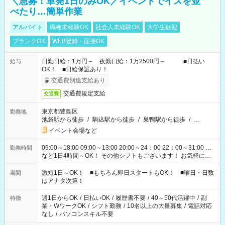
＼急募！単発1日のみOK／イベントでイスを並
べたり…簡単作業
アルバイト
職種未経験OK
社会人未経験OK
大学生歓迎
ブランクOK
WEB登録・面接OK
日勤日給：1万円～ 夜勤日給：1万2500円～ ■日払い
給与
OK！ ■日給保証あり！
交通費別途支給あり
交通費規定支給
交通費
東京都豊島区
勤務地
池袋駅から徒歩
/
駒込駅から徒歩
/
巣鴨駅から徒歩
/
…
イベント会場など
09:00～18:00 09:00～13:00 20:00～24：00 22：00～31:00 …
勤務時間
など1日4時間～OK！ その他シフトもございます！ お気軽にご
相談ください！
激短1日～OK！ ■もちろん即日スタートもOK！ ■曜日・日数
期間
はアナタ次第！
週1日からOK
/
日払いOK
/
履歴書不要
/
40～50代活躍中
/
副
特徴
業・WワークOK
/
シフト勤務
/
10名以上の大量募集
/
電話対応
なし
/
パソコンスキル不要