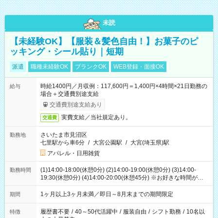
未読
【未経験OK】【服装＆髪色自由！】お菓子のピ
ッキング・シール貼り｜短期
派遣
職種未経験OK
ブランクOK
WEB登録・面接OK
時給1400円／月収例：117,600円＝1,400円×4時間×21日勤務の
給与
場合＋交通費別途支給
交通費別途支給あり
実費支給／当社規定あり。
交通費
さいたま市見沼区
勤務地
七里駅から車6分
/
大宮公園駅
/
大宮(埼玉県)駅
アパレル・日用雑貨
(1)14:00-18:00(休憩0分) (2)14:00-19:00(休憩0分) (3)14:00-
勤務時間
19:30(休憩0分) (4)14:00-20:00(休憩45分) ※お好きな時間が選べ
ます
1ヶ月以上3ヶ月未満／即日～8月末までの期間限定
期間
履歴書不要
/
40～50代活躍中
/
服装自由
/
シフト勤務
/
10名以
特徴