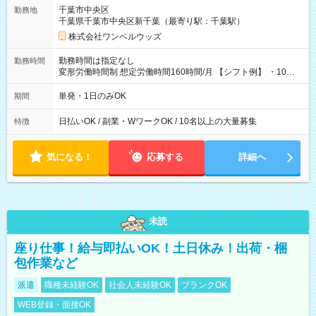
用期間なし
千葉市中央区
勤務地
千葉県千葉市中央区新千葉（最寄り駅：千葉駅）
株式会社ワンベルウッズ
勤務時間は指定なし
勤務時間
変形労働時間制 想定労働時間160時間/月 【シフト例】 ・10：
00～20：00
単発・1日のみOK
期間
日払いOK / 副業・WワークOK / 10名以上の大量募集
特徴
気になる！
応募する
詳細へ
未読
座り仕事！給与即払いOK！土日休み！出荷・梱
包作業など
派遣
職種未経験OK
社会人未経験OK
ブランクOK
WEB登録・面接OK