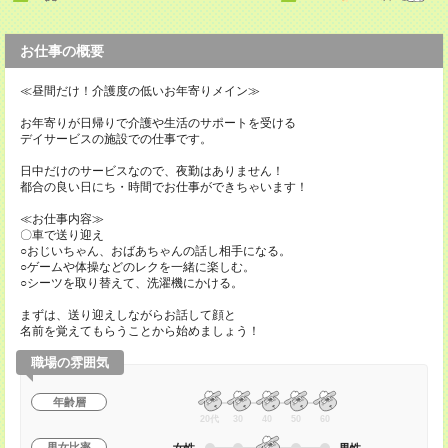
お仕事の概要
≪昼間だけ！介護度の低いお年寄りメイン≫
お年寄りが日帰りで介護や生活のサポートを受ける
デイサービスの施設での仕事です。
日中だけのサービスなので、夜勤はありません！
都合の良い日にち・時間でお仕事ができちゃいます！
≪お仕事内容≫
〇車で送り迎え
○おじいちゃん、おばあちゃんの話し相手になる。
○ゲームや体操などのレクを一緒に楽しむ。
○シーツを取り替えて、洗濯機にかける。
まずは、送り迎えしながらお話して顔と
名前を覚えてもらうことから始めましょう！
職場の雰囲気
年齢層
20代
30
40
50
60
男女比率
女性
男性