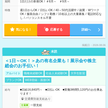
1日だけの単発OK！＃8月～ ＃9月～
期間
週1日からOK
/
日払いOK
/
40～50代活躍中
/
副業・Wワーク
特徴
OK
/
服装自由
/
シフト勤務
/
10名以上の大量募集
/
電話対応な
し
/
パソコンスキル不要
気になる！
応募する
詳細へ
掲載日：2026.08.06
未読
＜1日～OK！＞あの有名企業も！展示会や株主
総会のお手伝い！
アルバイト
職種未経験OK
社会人未経験OK
大学生歓迎
ブランクOK
WEB登録・面接OK
■日給16,840円～ ■日払いOK ■実働3時間5,120円のお仕事あ
給与
ります！
交通費別途支給あり
一部支給
交通費