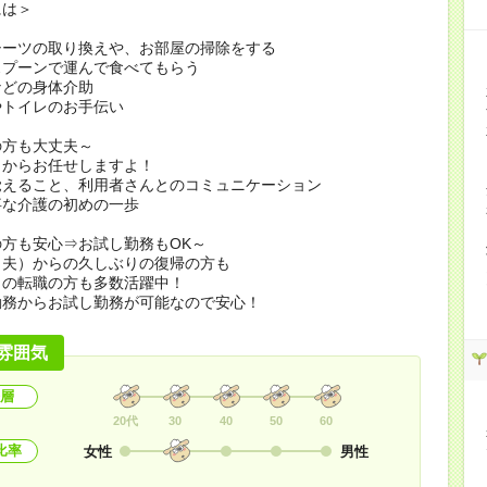
には＞
シーツの取り換えや、お部屋の掃除をする
スプーンで運んで食べてもらう
などの身体介助
やトイレのお手伝い
の方も大丈夫～
とからお任せしますよ！
覚えること、利用者さんとのコミュニケーション
事な介護の初めの一歩
方も安心⇒お試し勤務もOK～
（夫）からの久しぶりの復帰の方も
らの転職の方も多数活躍中！
勤務からお試し勤務が可能なので安心！
雰囲気
層
20代
30
40
50
60
比率
女性
男性