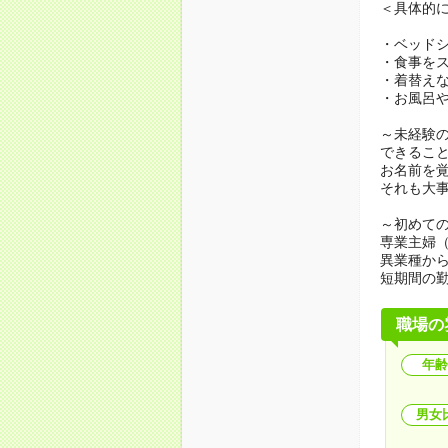
＜具体的
・ベッド
・食事を
・着替え
・お風呂
～未経験
できるこ
お名前を
それも大
～初めての
専業主婦
異業種か
短期間の
職場の
年齢
男女