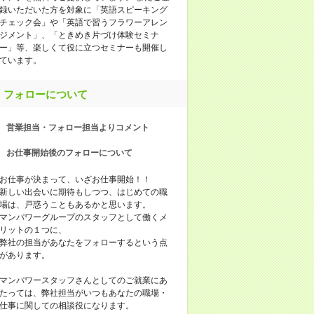
録いただいた方を対象に「英語スピーキング
チェック会」や「英語で習うフラワーアレン
ジメント」、「ときめき片づけ体験セミナ
ー」等、楽しくて役に立つセミナーも開催し
ています。
フォローについて
営業担当・フォロー担当よりコメント
お仕事開始後のフォローについて
お仕事が決まって、いざお仕事開始！！
新しい出会いに期待もしつつ、はじめての職
場は、戸惑うこともあるかと思います。
マンパワーグループのスタッフとして働くメ
リットの１つに、
弊社の担当があなたをフォローするという点
があります。
マンパワースタッフさんとしてのご就業にあ
たっては、弊社担当がいつもあなたの職場・
仕事に関しての相談役になります。