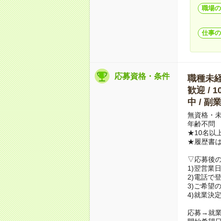
職場の
仕事の
応募資格・条件
職種未経験
歓迎 / 
中 / 
無資格・未
年齢不問
★10名以
★履歴書
▽応募後
1)翌営業
2)電話で
3)ご希望
4)就業決
応募→就業