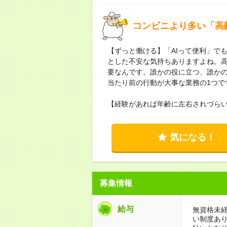
コンビニより多い「高
【ずっと働ける】「AIって便利」で
とした不安な気持ちありますよね。
要なんです。誰かの役に立つ、誰か
当たり前の行動が大事な業務の1つで
【経験があれば年齢に左右されづら
気になる！
募集情報
給与
無資格未経
い制度あ