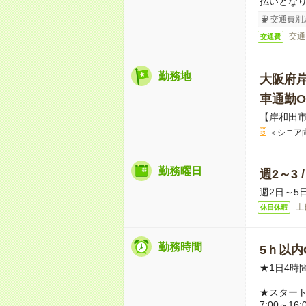
払いとな
交通費別
交通
交通費
勤務地
大阪府
車通勤O
【岸和田
＜シニア
勤務曜日
週2～3 
週2日～5
土
休日休暇
勤務時間
5ｈ以内O
★1日4時
★スター
7:00～16: