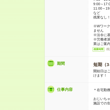
9:00～17:
11:00～19
など
残業なし
※Wワーク
ません
※法令に基
※労働者
業はご案
残
残業時間
期間
短期（3
開始日は
けます！
仕事内容
＊在宅勤
おじいち
施設での