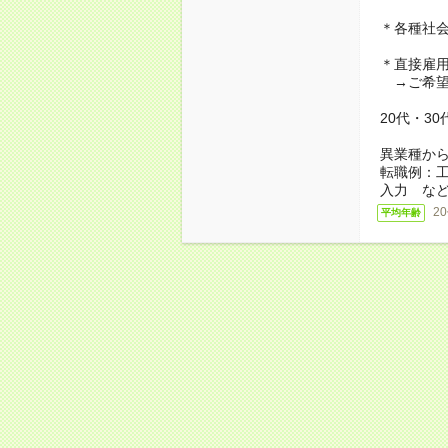
＊各種社
＊直接雇
→ご希望
20代・3
異業種か
転職例：
入力 な
2
平均年齢