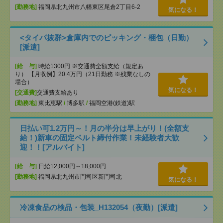
[勤務地]
福岡県北九州市八幡東区尾倉2丁目6-2
気になる！
<タイパ抜群>倉庫内でのピッキング・梱包（日勤）
[派遣]
[給 与]
時給1300円 ※交通費全額支給（規定あ
り） 【月収例】20.4万円（21日勤務 ※残業なしの
場合）
気になる！
[交通費]
交通費支給あり
[勤務地]
東比恵駅
/
博多駅
/
福岡空港(鉄道)駅
日払い可1.2万円～！月の半分は早上がり！(全額支
給！)新車の固定ベルト締付作業！未経験者大歓
迎！！[アルバイト]
[給 与]
日給12,000円～18,000円
[勤務地]
福岡県北九州市門司区新門司北
気になる！
冷凍食品の検品・包装_H132054（夜勤）[派遣]