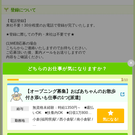
登録について
【電話登録】
来社不要！30分程度のお電話で登録が完了いたします。
★登録に際しての予約・来社は不要です★
(1)WEB応募の場合
こちらからご連絡いたしますのでお待ちください。
ご応募頂いた後、案内メールをお送りしますので
内容をご確認ください。
×
(2)電話応募の場合
どちらのお仕事が気になりますか？
お時間のあるときにお電話にてご応募いただければ
その場で登録も可能です。
1
/10
持ち物
【オープニング募集】おばあちゃんのお散歩
【電話登録】
付き添いも仕事の1つ[派遣]
弊社HPよりマイページ作成をお願いします
電話での登録の際に、マイページ作成をいただいた旨をお伝えください。
無資格未経験：時給1350円～ ■週払
給与
所要時間
いOK ■扶養内OK ■日収1万800円
以上
小倉(福岡県)駅 / 西小倉駅 / 南小倉駅 /
気になる!
【電話登録】30分程度
勤務地
…
・経験やご希望などをインタビュー
・お仕事のご紹介など