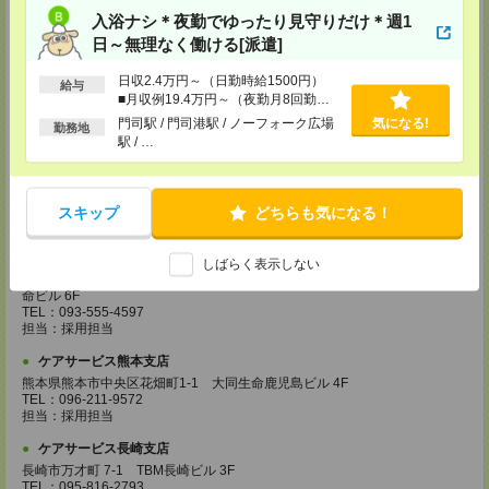
登録場所
入浴ナシ＊夜勤でゆったり見守りだけ＊週1
日～無理なく働ける[派遣]
ケアサービス鹿児島支店
〒892-0846
日収2.4万円～（日勤時給1500円）
給与
鹿児島市加治屋町 15-9 大同生命鹿児島ビル 9F
■月収例19.4万円～（夜勤月8回勤務
TEL：099-239-1070
の場合）
担当：採用担当
門司駅 / 門司港駅 / ノーフォーク広場
気になる!
勤務地
駅 / …
ケアサービス福岡支店
〒812-0024 福岡県福岡市博多区綱場町4-11 パシフィックコート博
多 3F（25.3.17～）
TEL：092-517-3686
スキップ
どちらも気になる！
担当：採用担当
ケアサービス北九州支店
しばらく表示しない
〒802-0003 福岡県北九州市小倉北区米町 1-1-21 大分銀行・明治安田生
命ビル 6F
TEL：093-555-4597
担当：採用担当
ケアサービス熊本支店
熊本県熊本市中央区花畑町1-1 大同生命鹿児島ビル 4F
TEL：096-211-9572
担当：採用担当
ケアサービス長崎支店
長崎市万才町 7-1 TBM長崎ビル 3F
TEL：095-816-2793