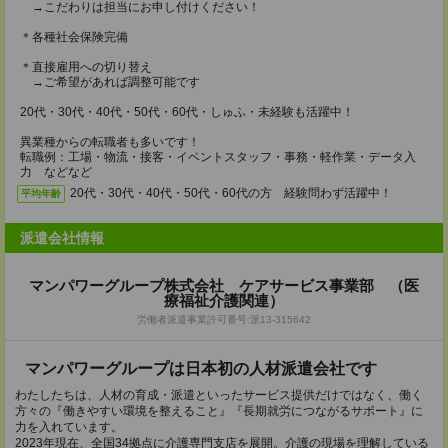
→こだわりは担当にお申し付けください！
＊各種社会保険完備
＊直接雇用への切り替え
→ご希望があれば調整可能です
20代・30代・40代・50代・60代・しゅふ・未経験も活躍中！
異業種からの転職者も多いです！
転職例：工場・物流・接客・イベントスタッフ・事務・軽作業・データ入
力 などなど
20代・30代・40代・50代・60代の方 経験問わず活躍中！
平均年齢
派遣会社情報
マンパワーグループ株式会社 ケアサービス事業部 （医
療福祉介護関連）
労働者派遣事業許可番号:派13-315642
マンパワーグループは日本初の人材派遣会社です
わたしたちは、人材の育成・派遣といったサービス提供だけではなく、働く
方々の『働きやすい環境を整えること』『長期就労につながるサポート』に
力を入れています。
2023年現在、全国34拠点に介護専門支店を展開。介護の現場を理解している