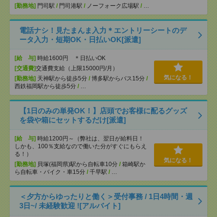
[勤務地]
門司駅
/
門司港駅
/
ノーフォーク広場駅
/
…
電話ナシ！見たまんま入力＊エントリーシートのデ
ータ入力・短期OK・日払いOK[派遣]
[給 与]
時給1600円 ＊日払いOK
[交通費]
交通費支給（上限15000円/月）
気になる！
[勤務地]
天神駅から徒歩5分
/
博多駅からバス15分
/
西鉄福岡駅から徒歩5分
/
…
【1日のみの単発OK！】店頭でお客様に配るグッズ
を袋や箱にセットするだけ[派遣]
[給 与]
時給1200円～（弊社は、翌日が給料日！
しかも、100％支給なので働いた分がすぐにもらえ
る！）
気になる！
[勤務地]
貝塚(福岡県)駅から自転車10分
/
箱崎駅か
ら自転車・バイク・車15分
/
千早駅
/
…
＜夕方からゆったりと働く＞受付事務 / 1日4時間・週
3日~/ 未経験歓迎 ![アルバイト]