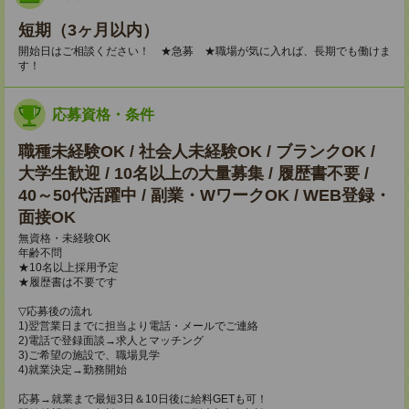
短期（3ヶ月以内）
開始日はご相談ください！ ★急募 ★職場が気に入れば、長期でも働けま
す！
応募資格・条件
職種未経験OK / 社会人未経験OK / ブランクOK /
大学生歓迎 / 10名以上の大量募集 / 履歴書不要 /
40～50代活躍中 / 副業・WワークOK / WEB登録・
面接OK
無資格・未経験OK
年齢不問
★10名以上採用予定
★履歴書は不要です
▽応募後の流れ
1)翌営業日までに担当より電話・メールでご連絡
2)電話で登録面談→求人とマッチング
3)ご希望の施設で、職場見学
4)就業決定→勤務開始
応募→就業まで最短3日＆10日後に給料GETも可！