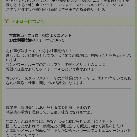
料キャリアカウンセリング ◆各種提携スクールのメニューを優待料金で受
講など【その他】◆リゾート・レジャー・スパ・ショッピング・グルメ・エ
ステなど各施設を特別割引価格にて利用できる優待サービス
フォローについて
営業担当・フォロー担当よりコメント
お仕事開始後のフォローについて
お仕事が決まって、いざお仕事開始！！
新しい出会いに期待もしつつ、はじめての職場は、戸惑うこともあるかと思
います。
マンパワーグループのスタッフとして働くメリットの１つに、
弊社の担当があなたをフォローするという点があります。
マンパワースタッフさんとしてのご就業にあたっては、弊社担当がいつもあ
なたの職場・仕事に関しての相談役になります。
就業先（派遣先）もあなたも両者を担当しますので、
就業先の環境も理解している強い味方になれますよ。
気に入った就業先では、あなたは長く続けられるようにサポート
困ったことがあれば、就業先との間に立って解決に向けて調整をしたり
お電話やメール・対面など あなたに合ったツールでコミュニケーションを
とってまいります！