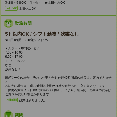
週2日～5日OK（月～金） ★土日休みOK
土日休みOK
休日休暇
勤務時間
5ｈ以内OK / シフト勤務 / 残業なし
★1日4時間～の時短シフトOK
★スタート時間選べます！
7:00～16:00
9:00～17:00
11:00～19:00
など
残業なし！
※Wワークの場合、他のお仕事と合わせ週40時間超の就業はご案内できませ
ん
※法令に基づき、週20時間以上勤務は社会保険への加入対象となります
※労働者派遣法（日雇い派遣の原則禁止）により、短時間・短期間の就業は
ご案内が難しい場合があります
残業はありません。
残業時間
期間