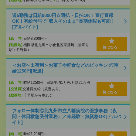
[勤務地]
朽網駅から車14分
/
苅田駅から車16分
週5勤務は日給9800円☆週払・日払OK！直行直帰
OK！有給付与で”収入そのまま”長期休暇も可能！
[アルバイト]
[給 与]
日給8,800円～
[勤務地]
福岡県北九州市小倉北区東篠崎（最寄り
気になる！
駅：片野駅）
＜お店へ出荷用＞お菓子や軽食などのピッキング/時
給1250円[派遣]
[給 与]
時給1250円 日額平均1万円/月額21万円
[交通費]
交通費支給（規定あり）
気になる！
[勤務地]
千早駅から車15分
フォロー体制◎北九州市立八幡病院の医療事務（夜
間・休日救急受付業務）／未経験・無資格OK[アルバ
イト]
[給 与]
時給1,218円～