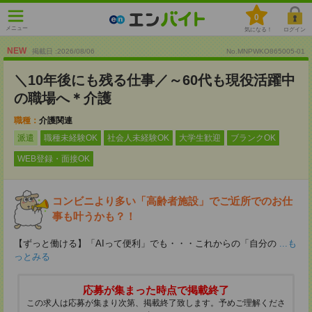
0
メニュー
気になる！
ログイン
NEW
掲載日 :2026
/
08
/
06
No.MNPWKO865005-01
＼10年後にも残る仕事／～60代も現役活躍中
の職場へ＊介護
職種：
介護関連
派遣
職種未経験OK
社会人未経験OK
大学生歓迎
ブランクOK
WEB登録・面接OK
コンビニより多い「高齢者施設」でご近所でのお仕
事も叶うかも？！
【ずっと働ける】「AIって便利」でも・・・これからの「自分の
...も
っとみる
応募が集まった時点で掲載終了
この求人は応募が集まり次第、掲載終了致します。予めご理解くださ