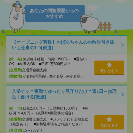
あなたの閲覧履歴からの
おすすめ
【オープニング募集】おばあちゃんのお散歩付き添
いも仕事の1つ[派遣]
[給 与]
無資格未経験：時給1350円～ ■週払い
OK ■扶養内OK ■日収1万800円以上
[交通費]
交通費全額支給
気になる！
[勤務地]
小倉(福岡県)駅
/
西小倉駅
/
南小倉駅
/
…
入浴ナシ＊夜勤でゆったり見守りだけ＊週1日～無理
なく働ける[派遣]
[給 与]
日収2.4万円～（日勤時給1500円） ■月
収例19.4万円～（夜勤月8回勤務の場合）
[交通費]
交通費全額支給 ■ガソリン代も全額支給
（規定あり） ■無料駐車場もご相談ください
気になる！
[月収例]
15～20万円