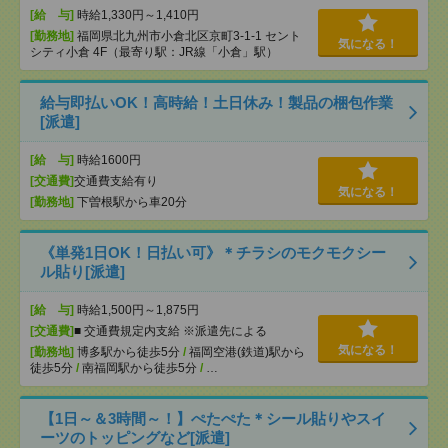
[給 与]
時給1,330円～1,410円
[勤務地]
福岡県北九州市小倉北区京町3-1-1 セント
気になる！
シティ小倉 4F（最寄り駅：JR線「小倉」駅）
給与即払いOK！高時給！土日休み！製品の梱包作業
[派遣]
[給 与]
時給1600円
[交通費]
交通費支給有り
気になる！
[勤務地]
下曽根駅から車20分
《単発1日OK！日払い可》＊チラシのモクモクシー
ル貼り[派遣]
[給 与]
時給1,500円～1,875円
[交通費]
■ 交通費規定内支給 ※派遣先による
気になる！
[勤務地]
博多駅から徒歩5分
/
福岡空港(鉄道)駅から
徒歩5分
/
南福岡駅から徒歩5分
/
…
【1日～＆3時間～！】ぺたぺた＊シール貼りやスイ
ーツのトッピングなど[派遣]