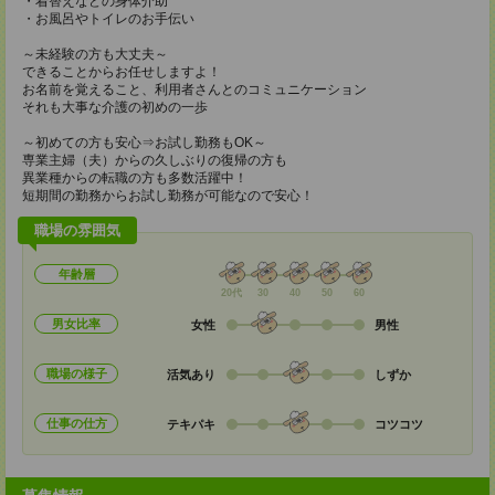
・着替えなどの身体介助
・お風呂やトイレのお手伝い
～未経験の方も大丈夫～
できることからお任せしますよ！
お名前を覚えること、利用者さんとのコミュニケーション
それも大事な介護の初めの一歩
～初めての方も安心⇒お試し勤務もOK～
専業主婦（夫）からの久しぶりの復帰の方も
異業種からの転職の方も多数活躍中！
短期間の勤務からお試し勤務が可能なので安心！
職場の雰囲気
年齢層
20代
30
40
50
60
男女比率
女性
男性
職場の様子
活気あり
しずか
仕事の仕方
テキパキ
コツコツ