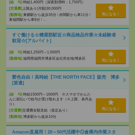
[給 与]
時給1,400円（深夜割増時：1,750円）
[交通費]
上限あり(月額)30,000円
気になる！
[勤務地]
東郷駅から徒歩35分
/
赤間駅から車11分
/
東福間駅から車8分
/
…
すぐ働ける☆糟屋郡駅近☆商品検品作業☆未経験者
歓迎☆[アルバイト]
[給 与]
時給1,250円～1,500円
[勤務地]
福岡県福岡市博多区会社所在地/博多区
気になる！
髪色自由！高時給【THE NORTH FACE】販売 博多
[派遣]
[給 与]
時給1500円～1600円 ※スマホでかんた
んに前払いで給与が受け取れます（※上限、条件あ
り）
気になる！
[交通費]
交通費全額支給（規定あり）
[勤務地]
博多駅から徒歩10分
Amazon直雇用！20～50代活躍中◎倉庫内作業スタ