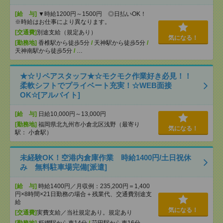
[給 与]
▼時給1200円～1500円 ◎日払いOK！
※時給はお仕事により異なります。
[交通費]
別途支給（規定あり）
気になる！
[勤務地]
香椎駅から徒歩5分
/
天神駅から徒歩5分
/
天神南駅から徒歩5分
/
…
★☆リペアスタッフ★☆モクモク作業好き必見！！
柔軟シフトでプライベート充実！☆WEB面接
OK☆[アルバイト]
[給 与]
日給10,000円～13,000円
[勤務地]
福岡県北九州市小倉北区浅野（最寄り
気になる！
駅： 小倉駅）
未経験OK！空港内倉庫作業 時給1400円/土日祝休
み 無料駐車場完備[派遣]
[給 与]
時給1400円／月収例：235,200円＝1,400
円×8時間×21日勤務の場合＋残業代、交通費別途支
給
気になる！
[交通費]
実費支給／当社規定あり。規定あり