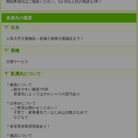
開始希望日はご相談ください。1か月以上先の相談もOK！
派遣先の概要
社名
人気大手介護施設～老舗小規模介護施設まで！
業種
介護サービス
配属先について
＊服装について
→動きやすい服装でOK
派遣先によってはポロシャツの貸与あり
＊お休みについて
→ご希望お聞かせください！
子育て・家事優先で／はじめは日数少なめで
などなど
＊産休育休取得実績あり！
＊施設について