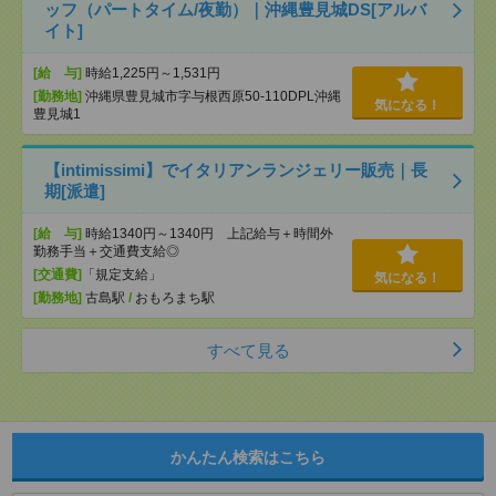
ッフ（パートタイム/夜勤）｜沖縄豊見城DS[アルバ
イト]
[給 与]
時給1,225円～1,531円
[勤務地]
沖縄県豊見城市字与根西原50-110DPL沖縄
気になる！
豊見城1
【intimissimi】でイタリアンランジェリー販売｜長
期[派遣]
[給 与]
時給1340円～1340円 上記給与＋時間外
勤務手当＋交通費支給◎
[交通費]
「規定支給」
気になる！
[勤務地]
古島駅
/
おもろまち駅
すべて見る
かんたん検索はこちら