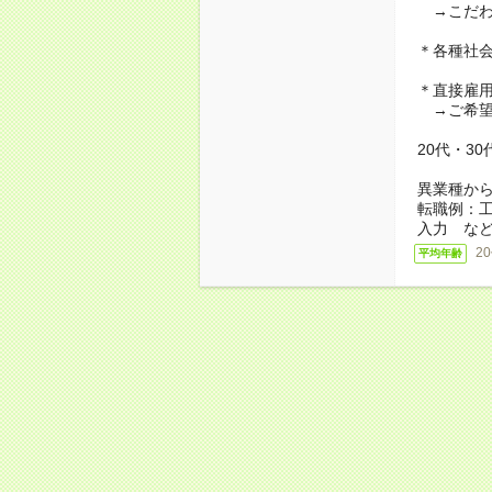
→こだわ
＊各種社
＊直接雇
→ご希望
20代・3
異業種か
転職例：
入力 な
2
平均年齢