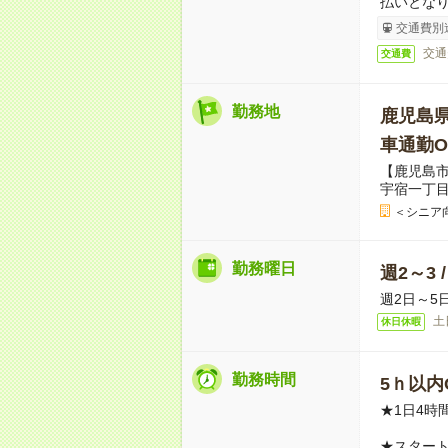
払いとな
交通費別
交通
交通費
勤務地
鹿児島
車通勤O
【鹿児島市
宇宿一丁
＜シニア
勤務曜日
週2～3 
週2日～5
土
休日休暇
勤務時間
5ｈ以内O
★1日4時
★スター