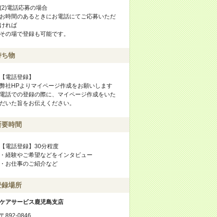
(2)電話応募の場合
お時間のあるときにお電話にてご応募いただ
ければ
その場で登録も可能です。
持ち物
【電話登録】
弊社HPよりマイページ作成をお願いします
電話での登録の際に、マイページ作成をいた
だいた旨をお伝えください。
所要時間
【電話登録】30分程度
・経験やご希望などをインタビュー
・お仕事のご紹介など
登録場所
ケアサービス鹿児島支店
〒892-0846