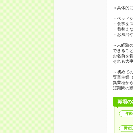
＜具体的
・ベッド
・食事を
・着替え
・お風呂
～未経験
できるこ
お名前を
それも大
～初めての
専業主婦
異業種か
短期間の
職場の
年齢
男女