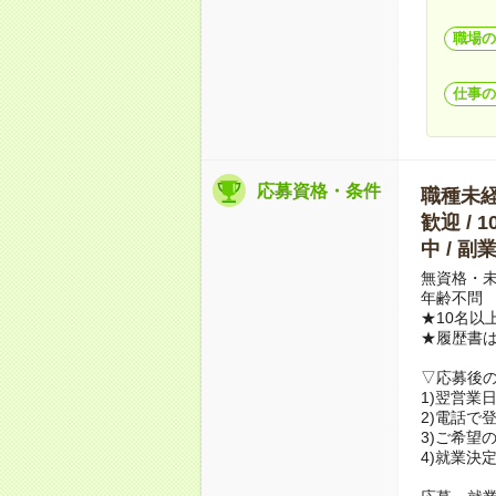
職場の
仕事の
応募資格・条件
職種未経験
歓迎 / 
中 / 
無資格・未
年齢不問
★10名以
★履歴書
▽応募後
1)翌営業
2)電話で
3)ご希望
4)就業決