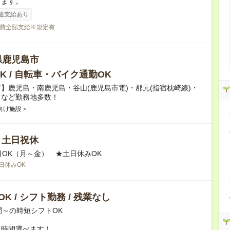
ります。
途支給あり
費全額支給※規定有
県鹿児島市
K / 自転車・バイク通勤OK
】鹿児島・南鹿児島・谷山(鹿児島市電)・郡元(指宿枕崎線)・
目など勤務地多数！
向け施設＞
/ 土日祝休
日OK（月～金） ★土日休みOK
日休みOK
K / シフト勤務 / 残業なし
間～の時短シフトOK
ト時間選べます！