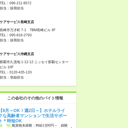
TEL：096-211-9572
担当：採用担当
ケアサービス長崎支店
長崎市万才町 7-1 TBM長崎ビル 3F
TEL：095-816-2793
担当：採用担当
ケアサービス沖縄支店
那覇市久茂地 1-12-12 ニッセイ那覇センター
ビル 10F
TEL：0120-435-133
担当：登録担当
この会社のその他のバイト情報
【8月～OK！週2日～】ホテルライ
クな高齢者マンションで生活サポー
ト＊時短OK
[給 与]
無資格未経験：時給1300円～ 経験