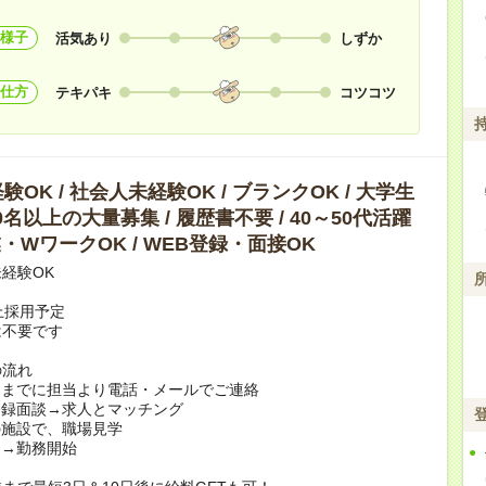
様子
活気あり
しずか
仕方
テキパキ
コツコツ
OK / 社会人未経験OK / ブランクOK / 大学生
10名以上の大量募集 / 履歴書不要 / 40～50代活躍
副業・WワークOK / WEB登録・面接OK
経験OK
上採用予定
は不要です
の流れ
日までに担当より電話・メールでご連絡
登録面談→求人とマッチング
の施設で、職場見学
定→勤務開始