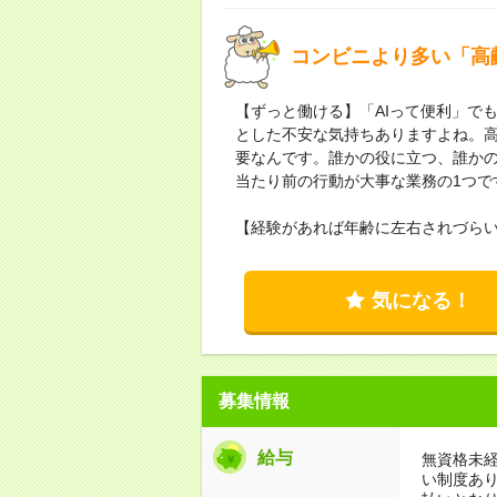
コンビニより多い「高
【ずっと働ける】「AIって便利」で
とした不安な気持ちありますよね。
要なんです。誰かの役に立つ、誰か
当たり前の行動が大事な業務の1つで
【経験があれば年齢に左右されづら
気になる！
募集情報
給与
無資格未経
い制度あ