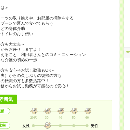
には＞
シーツの取り換えや、お部屋の掃除をする
スプーンで運んで食べてもらう
などの身体介助
やトイレのお手伝い
の方も大丈夫～
とからお任せしますよ！
覚えること、利用者さんとのコミュニケーション
事な介護の初めの一歩
方も安心⇒お試し勤務もOK～
（夫）からの久しぶりの復帰の方も
らの転職の方も多数活躍中！
勤務からお試し勤務が可能なので安心！
雰囲気
層
20代
30
40
50
60
比率
女性
男性