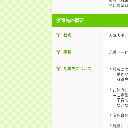
応募→就業
開始希望日
派遣先の概要
社名
人気大手
業種
介護サー
配属先について
＊服装に
→動きや
派遣先に
＊お休み
→ご希望
子育て・
などな
＊産休育
＊施設に