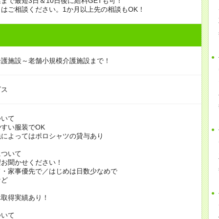
まで最短3日＆10日後に給料GETも可！
はご相談ください。1か月以上先の相談もOK！
介護施設～老舗小規模介護施設まで！
ビス
ついて
すい服装でOK
よってはポロシャツの貸与あり
について
お聞かせください！
家事優先で／はじめは日数少なめで
ど
休取得実績あり！
ついて