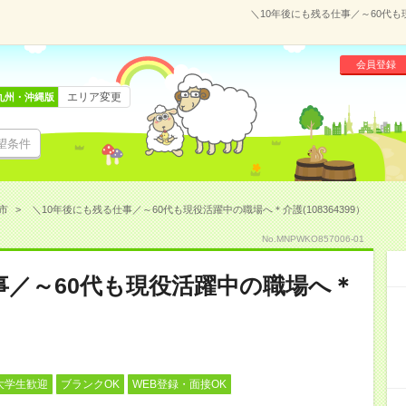
＼10年後にも残る仕事／～60代も
会員登録
エリア変更
九州・沖縄版
望条件
市
＼10年後にも残る仕事／～60代も現役活躍中の職場へ＊介護(108364399）
No.MNPWKO857006-01
事／～60代も現役活躍中の職場へ＊
大学生歓迎
ブランクOK
WEB登録・面接OK