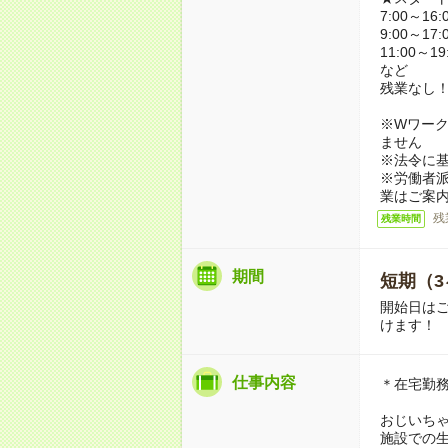
7:00～16:
9:00～17:
11:00～19
など
残業なし
※Wワーク
ません
※法令に基
※労働者
業はご案
残
残業時間
期間
短期（3
開始日は
けます！
仕事内容
＊在宅勤
おじいち
施設での