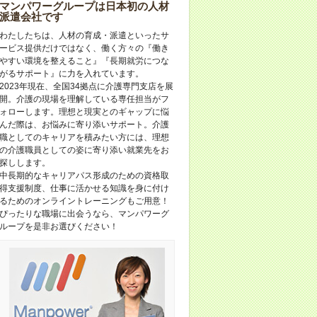
マンパワーグループは日本初の人材
派遣会社です
わたしたちは、人材の育成・派遣といったサ
ービス提供だけではなく、働く方々の『働き
やすい環境を整えること』『長期就労につな
がるサポート』に力を入れています。
2023年現在、全国34拠点に介護専門支店を展
開。介護の現場を理解している専任担当がフ
ォローします。理想と現実とのギャップに悩
んだ際は、お悩みに寄り添いサポート。介護
職としてのキャリアを積みたい方には、理想
の介護職員としての姿に寄り添い就業先をお
探しします。
中長期的なキャリアパス形成のための資格取
得支援制度、仕事に活かせる知識を身に付け
るためのオンライントレーニングもご用意！
ぴったりな職場に出会うなら、マンパワーグ
ループを是非お選びください！