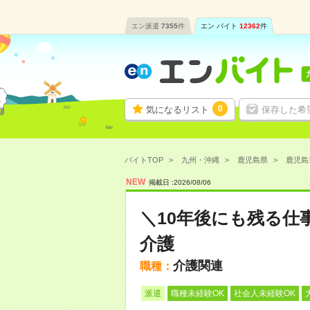
エン派遣
7355
件
エン バイト
12362
件
0
気になるリスト
保存した希
バイトTOP
九州・沖縄
鹿児島県
鹿児島
NEW
掲載日 :
2026
/
08
/
06
＼10年後にも残る仕
介護
介護関連
職種：
派遣
職種未経験OK
社会人未経験OK