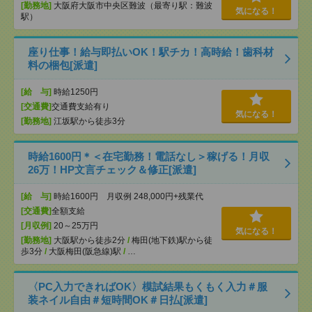
[勤務地]
大阪府大阪市中央区難波（最寄り駅：難波
気になる！
駅）
座り仕事！給与即払いOK！駅チカ！高時給！歯科材
料の梱包[派遣]
[給 与]
時給1250円
[交通費]
交通費支給有り
気になる！
[勤務地]
江坂駅から徒歩3分
時給1600円＊＜在宅勤務！電話なし＞稼げる！月収
26万！HP文言チェック＆修正[派遣]
[給 与]
時給1600円 月収例 248,000円+残業代
[交通費]
全額支給
[月収例]
20～25万円
気になる！
[勤務地]
大阪駅から徒歩2分
/
梅田(地下鉄)駅から徒
歩3分
/
大阪梅田(阪急線)駅
/
…
〈PC入力できればOK〉模試結果もくもく入力＃服
装ネイル自由＃短時間OK＃日払[派遣]