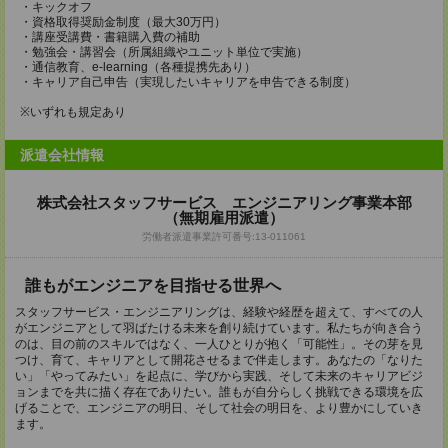
・キックオフ
・資格取得奨励金制度（最大30万円）
・講座受講費・書籍購入費の補助
・勉強会・講習会（所属組織やユニット単位で実施）
・通信教育、e-learning（各種提携先あり）
・キャリア自己申告（実現したいキャリアを申告できる制度）
※いずれも規定あり
派遣会社情報
株式会社スタッフサービス エンジニアリング事業本部
（無期雇用派遣）
労働者派遣事業許可番号:13-011061
誰もがエンジニアを目指せる世界へ
スタッフサービス・エンジニアリングは、経験や経歴を超えて、すべての人
がエンジニアとして羽ばたける未来を創り続けています。私たちが向き合う
のは、目の前のスキルではなく、一人ひとりが抱く「可能性」。その芽を見
つけ、育て、キャリアとして開花させるまで伴走します。あなたの「なりた
い」「やってみたい」を起点に、学びから実践、そして未来のキャリアビジ
ョンまでを共に描く存在でありたい。誰もが自分らしく挑戦できる環境を広
げることで、エンジニアの明日、そして社会の明日を、より豊かにしていき
ます。