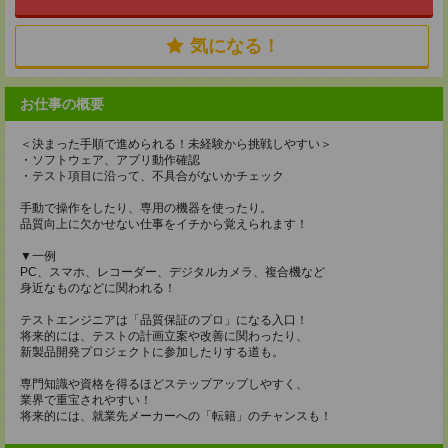
気になる！
お仕事の概要
＜決まった手順で進められる！未経験から挑戦しやすい＞
・ソフトウェア、アプリ動作確認
・テスト項目に沿って、不具合がないかチェック
手動で操作をしたり、専用の機器を使ったり。
品質向上に欠かせない仕事をイチから覚えられます！
▼一例
PC、スマホ、レコーダー、デジタルカメラ、複合機など
身近なものなどに関われる！
テストエンジニアは「品質保証のプロ」になる入口！
将来的には、テストの計画立案や改善に関わったり、
新製品開発プロジェクトに参加したりする道も。
専門知識や資格を得るほどステップアップしやすく、
業界で重宝されやすい！
将来的には、就業先メーカーへの「転籍」のチャンスも！