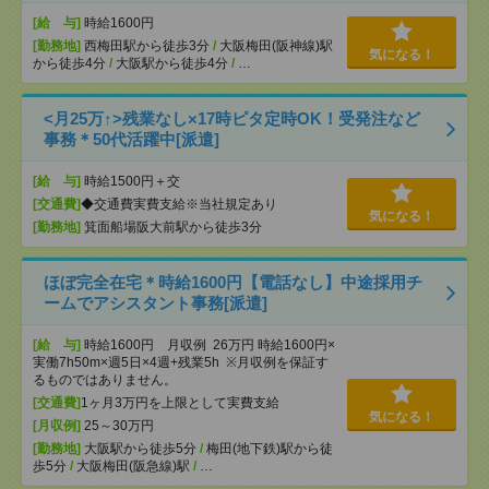
[給 与]
時給1600円
[勤務地]
西梅田駅から徒歩3分
/
大阪梅田(阪神線)駅
気になる！
から徒歩4分
/
大阪駅から徒歩4分
/
…
<月25万↑>残業なし×17時ピタ定時OK！受発注など
事務＊50代活躍中[派遣]
[給 与]
時給1500円＋交
[交通費]
◆交通費実費支給※当社規定あり
気になる！
[勤務地]
箕面船場阪大前駅から徒歩3分
ほぼ完全在宅＊時給1600円【電話なし】中途採用チ
ームでアシスタント事務[派遣]
[給 与]
時給1600円 月収例 26万円 時給1600円×
実働7h50m×週5日×4週+残業5h ※月収例を保証す
るものではありません。
[交通費]
1ヶ月3万円を上限として実費支給
気になる！
[月収例]
25～30万円
[勤務地]
大阪駅から徒歩5分
/
梅田(地下鉄)駅から徒
歩5分
/
大阪梅田(阪急線)駅
/
…