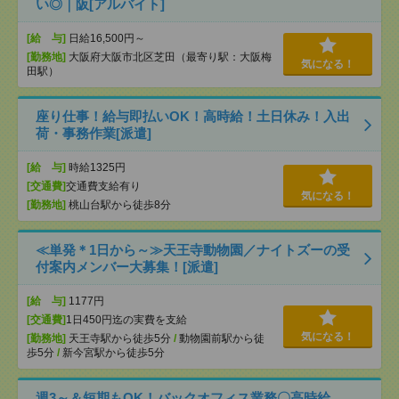
い◎｜阪[アルバイト]
[給 与]
日給16,500円～
[勤務地]
大阪府大阪市北区芝田（最寄り駅：大阪梅
気になる！
田駅）
座り仕事！給与即払いOK！高時給！土日休み！入出
荷・事務作業[派遣]
[給 与]
時給1325円
[交通費]
交通費支給有り
気になる！
[勤務地]
桃山台駅から徒歩8分
≪単発＊1日から～≫天王寺動物園／ナイトズーの受
付案内メンバー大募集！[派遣]
[給 与]
1177円
[交通費]
1日450円迄の実費を支給
気になる！
[勤務地]
天王寺駅から徒歩5分
/
動物園前駅から徒
歩5分
/
新今宮駅から徒歩5分
週3～＆短期もOK！バックオフィス業務〇高時給