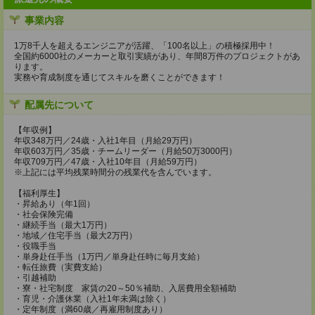
事業内容
1万8千人を超えるエンジニアが活躍、「100名以上」の積極採用中！
全国約6000社のメーカーと取引実績があり、年間8万件のプロジェクトがあ
ります。
実務や育成制度を通じてスキルを磨くことができます！
配属先について
【年収例】
年収348万円／24歳・入社1年目（月給29万円）
年収603万円／35歳・チームリーダー（月給50万3000円）
年収709万円／47歳・入社10年目（月給59万円）
※上記には平均残業時間分の残業代を含んでいます。
【福利厚生】
・昇給あり（年1回）
・社会保険完備
・継続手当（最大1万円）
・地域／住宅手当（最大2万円）
・役職手当
・単身赴任手当（1万円／単身赴任時に毎月支給）
・転任旅費（実費支給）
・引越補助
・寮・社宅制度 家賃の20～50％補助、入居費用全額補助
・育児・介護休業（入社1年未満は除く）
・定年制度（満60歳／再雇用制度あり）