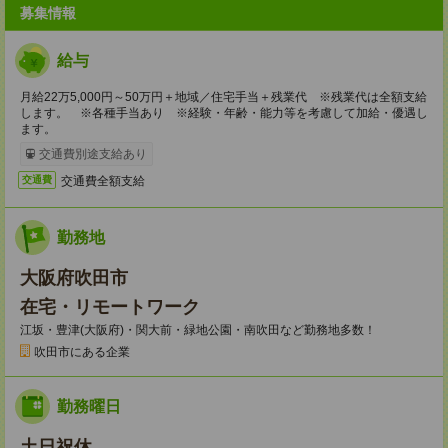
募集情報
給与
月給22万5,000円～50万円＋地域／住宅手当＋残業代 ※残業代は全額支給
します。 ※各種手当あり ※経験・年齢・能力等を考慮して加給・優遇し
ます。
交通費別途支給あり
交通費全額支給
交通費
勤務地
大阪府吹田市
在宅・リモートワーク
江坂・豊津(大阪府)・関大前・緑地公園・南吹田など勤務地多数！
吹田市にある企業
勤務曜日
土日祝休