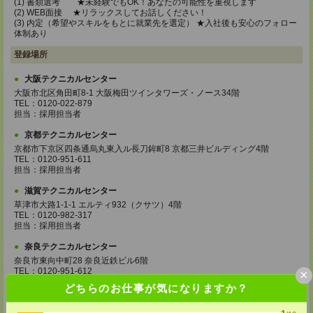
(1) 書類選考 ★未経験でもOK！あなたの可能性を重視します
(2) WEB面接 ★リラックスしてお話しください！
(3) 内定（希望やスキルをもとに就業先を選定） ★入社後も安心のフォロー
体制あり
登録場所
大阪テクニカルセンター
大阪市北区角田町8-1 大阪梅田ツインタワーズ・ノース34階
TEL：0120-022-879
担当：採用担当者
京都テクニカルセンター
京都市下京区四条通烏丸東入ル長刀鉾町8 京都三井ビルディング4階
TEL：0120-951-611
担当：採用担当者
滋賀テクニカルセンター
草津市大路1-1-1 エルティ932（クサツ）4階
TEL：0120-982-317
担当：採用担当者
奈良テクニカルセンター
奈良市東向中町28 奈良近鉄ビル6階
TEL：0120-951-612
×
担当：採用担当者
どちらのお仕事が気になりますか？
神戸テクニカルセンター