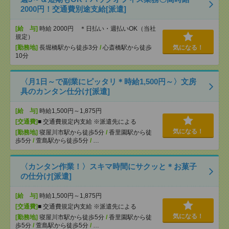
2000円！交通費別途支給[派遣]
[給 与]
時給 2000円 ＊日払い・週払いOK（当社
規定）
[勤務地]
長堀橋駅から徒歩3分
/
心斎橋駅から徒歩
気になる！
10分
〈月1日～で副業にピッタリ＊時給1,500円～〉文房
具のカンタン仕分け[派遣]
[給 与]
時給1,500円～1,875円
[交通費]
■ 交通費規定内支給 ※派遣先による
気になる！
[勤務地]
寝屋川市駅から徒歩5分
/
香里園駅から徒
歩5分
/
萱島駅から徒歩5分
/
…
〈カンタン作業！〉スキマ時間にサクッと＊お菓子
の仕分け[派遣]
[給 与]
時給1,500円～1,875円
[交通費]
■ 交通費規定内支給 ※派遣先による
気になる！
[勤務地]
寝屋川市駅から徒歩5分
/
香里園駅から徒
歩5分
/
萱島駅から徒歩5分
/
…