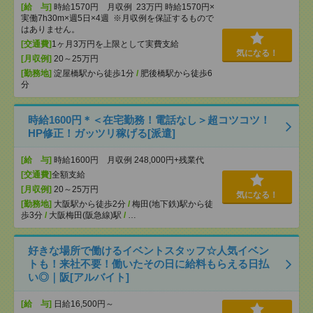
[給 与]
時給1570円 月収例 23万円 時給1570円×
実働7h30m×週5日×4週 ※月収例を保証するもので
はありません。
[交通費]
1ヶ月3万円を上限として実費支給
気になる！
[月収例]
20～25万円
[勤務地]
淀屋橋駅から徒歩1分
/
肥後橋駅から徒歩6
分
時給1600円＊＜在宅勤務！電話なし＞超コツコツ！
HP修正！ガッツリ稼げる[派遣]
[給 与]
時給1600円 月収例 248,000円+残業代
[交通費]
全額支給
[月収例]
20～25万円
気になる！
[勤務地]
大阪駅から徒歩2分
/
梅田(地下鉄)駅から徒
歩3分
/
大阪梅田(阪急線)駅
/
…
好きな場所で働けるイベントスタッフ☆人気イベン
トも！来社不要！働いたその日に給料もらえる日払
い◎｜阪[アルバイト]
[給 与]
日給16,500円～