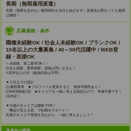
長期（無期雇用派遣）
長期（期間を定めない雇用契約を当社と結びます）派遣先が変わっても雇用
は継続！
応募資格・条件
職種未経験OK / 社会人未経験OK / ブランクOK /
10名以上の大量募集 / 40～50代活躍中 / WEB登
録・面接OK
＜未経験、第二新卒OK！＞
社会人経験、業界経験、資格は問いません！
※高卒以上の方（勉強内容は不問）
▼入社までの流れ
(1)書類選考 ★プロフィール更新すると、免除可能性あり！
(2)WEB面接1回 ★キャリアを一緒に考える面談なので、準備不要です！
(3)内定！
▼今後のキャリアは曖昧でOK！
「機会が見える君」で転職をサポート！
先輩のキャリア実例を見ながら、一緒に考えましょう＊
派遣先の概要