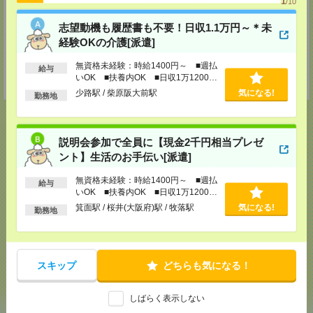
1
/10
神戸市中央区小野柄通4-1-22 アーバンエース三宮ビル9階
TEL：0120-022-544
担当：採用担当者
志望動機も履歴書も不要！日収1.1万円～＊未
経験OKの介護[派遣]
姫路テクニカルセンター
姫路市南駅前町100 姫路パラシオ8階
無資格未経験：時給1400円～ ■週払
給与
TEL：0120-941-278
いOK ■扶養内OK ■日収1万1200円
担当：採用担当者
以上
少路駅 / 柴原阪大前駅
気になる!
勤務地
説明会参加で全員に【現金2千円相当プレゼ
応募ページへ
ント】生活のお手伝い[派遣]
無資格未経験：時給1400円～ ■週払
給与
いOK ■扶養内OK ■日収1万1200円
気になる！
以上
箕面駅 / 桜井(大阪府)駅 / 牧落駅
気になる!
勤務地
メール
LINE
で送る
で送る
スキップ
どちらも気になる！
しばらく表示しない
シェア
ツイート
ブックマーク