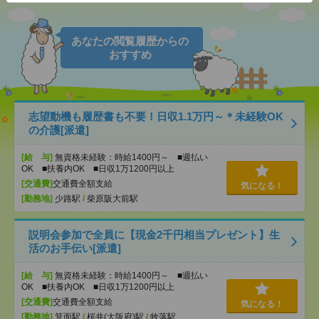
あなたの閲覧履歴からの
おすすめ
志望動機も履歴書も不要！日収1.1万円～＊未経験OK
の介護[派遣]
[給 与]
無資格未経験：時給1400円～ ■週払い
OK ■扶養内OK ■日収1万1200円以上
[交通費]
交通費全額支給
気になる！
[勤務地]
少路駅
/
柴原阪大前駅
説明会参加で全員に【現金2千円相当プレゼント】生
活のお手伝い[派遣]
[給 与]
無資格未経験：時給1400円～ ■週払い
OK ■扶養内OK ■日収1万1200円以上
[交通費]
交通費全額支給
気になる！
[勤務地]
箕面駅
/
桜井(大阪府)駅
/
牧落駅