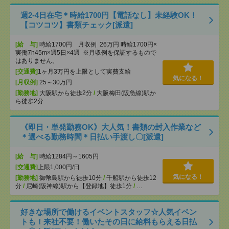
週2-4日在宅＊時給1700円【電話なし】未経験OK！
【コツコツ】書類チェック[派遣]
[給 与]
時給1700円 月収例 26万円 時給1700円×
実働7h45m×週5日×4週 ※月収例を保証するもので
はありません。
[交通費]
1ヶ月3万円を上限として実費支給
気になる！
[月収例]
25～30万円
[勤務地]
大阪駅から徒歩2分
/
大阪梅田(阪急線)駅か
ら徒歩2分
《即日・単発勤務OK》大人気！書類の封入作業など
＊選べる勤務時間＊日払い手渡し〇[派遣]
[給 与]
時給1284円～1605円
[交通費]
上限1,000円/日
気になる！
[勤務地]
御幣島駅から徒歩10分
/
千船駅から徒歩12
分
/
尼崎(阪神線)駅から【登録地】徒歩1分
/
…
好きな場所で働けるイベントスタッフ☆人気イベン
トも！来社不要！働いたその日に給料もらえる日払