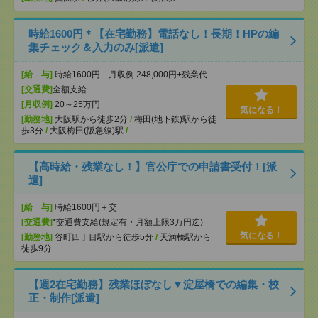
時給1600円＊【在宅勤務】電話なし！長期！HPの編
集チェック＆入力のみ[派遣]
[給 与]
時給1600円 月収例 248,000円+残業代
[交通費]
全額支給
[月収例]
20～25万円
気になる！
[勤務地]
大阪駅から徒歩2分
/
梅田(地下鉄)駅から徒
歩3分
/
大阪梅田(阪急線)駅
/
…
【高時給・残業なし！】官公庁での申請書受付！[派
遣]
[給 与]
時給1600円＋交
[交通費]
*交通費支給(規定有・月額上限3万円迄)
気になる！
[勤務地]
谷町四丁目駅から徒歩5分
/
天満橋駅から
徒歩9分
【週2在宅勤務】残業ほぼなし▼淀屋橋での編集・校
正・制作[派遣]