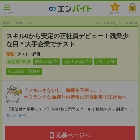
0
メニュー
気になる！
ログイン
掲載日 :2026
/
08
/
04
No.STFK大阪_29・C1-4070
スキル0から安定の正社員デビュー！残業少
な目＊大手企業でテスト
職種：
テスト・評価
無期雇用派遣
職種未経験OK
社会人未経験OK
ブランクOK
WEB登録・面接OK
「スキルもないし、面接も苦手…。」
⇒フランクな面接と内定後の研修制度で正社員へ！
【研修付き採用って？】入社後に専門スクールで勉強できる制度で
...
もっとみる
応募ページへ