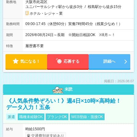
大阪市此花区
勤務地
ユニバーサルシティ駅から徒歩3分
/
桜島駅から徒歩15分
ホテル・レジャ－業
09:00-17:45（休憩60分）実働7時間45分（残業少なめ！）
勤務時間
2026年08月24日～長期 ※開始日相談OK ※8月～！
期間
履歴書不要
特徴
気になる！
応募する
詳細へ
掲載日：2026.08.07
未読
《人気条件勢ぞろい！》週4日×10時×高時給！
データ入力！五条
派遣
職種未経験OK
ブランクOK
WEB登録・面接OK
時給1500円
給与
交通費別途支給あり