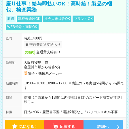
座り仕事！給与即払いOK！高時給！製品の梱
包、検査業務
派遣
職種未経験OK
社会人未経験OK
ブランクOK
WEB登録・面接OK
時給1400円
給与
交通費別途支給あり
交通費支給有り
交通費
大阪府寝屋川市
勤務地
寝屋川市駅から徒歩5分
電子・機械系メーカー
10:00～16:00 10:00～17:00 ※表記のうち実働5時間から6時間で
勤務時間
す。
長期【ご応募から1週間以内(最短2日目)のスピード就業が可能】
期間
即日～
日払いOK
/
履歴書不要
/
電話対応なし
/
パソコンスキル不要
特徴
気になる！
応募する
詳細へ