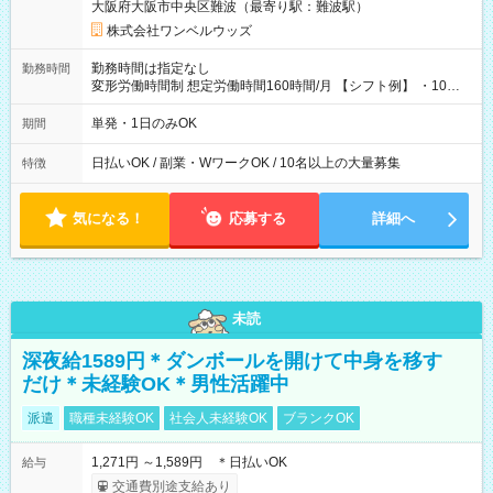
大阪府大阪市中央区難波（最寄り駅：難波駅）
株式会社ワンベルウッズ
勤務時間は指定なし
勤務時間
変形労働時間制 想定労働時間160時間/月 【シフト例】 ・10：
00～20：00
単発・1日のみOK
期間
日払いOK / 副業・WワークOK / 10名以上の大量募集
特徴
気になる！
応募する
詳細へ
未読
深夜給1589円＊ダンボールを開けて中身を移す
だけ＊未経験OK＊男性活躍中
派遣
職種未経験OK
社会人未経験OK
ブランクOK
1,271円 ～1,589円 ＊日払いOK
給与
交通費別途支給あり