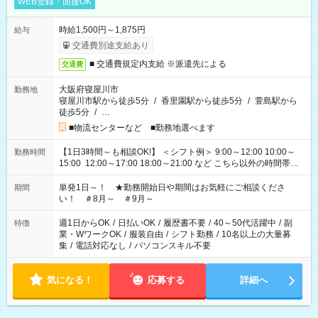
WEB登録・面接OK
時給1,500円～1,875円
給与
交通費別途支給あり
■ 交通費規定内支給 ※派遣先による
交通費
大阪府寝屋川市
勤務地
寝屋川市駅から徒歩5分
/
香里園駅から徒歩5分
/
萱島駅から
徒歩5分
/
…
■物流センターなど ■勤務地選べます
【1日3時間～も相談OK!】 ＜シフト例＞ 9:00～12:00 10:00～
勤務時間
15:00 12:00～17:00 18:00～21:00 など こちら以外の時間帯も
お気軽にご相談ください！
単発1日～！ ★勤務開始日や期間はお気軽にご相談くださ
期間
い！ ＃8月～ ＃9月～
週1日からOK
/
日払いOK
/
履歴書不要
/
40～50代活躍中
/
副
特徴
業・WワークOK
/
服装自由
/
シフト勤務
/
10名以上の大量募
集
/
電話対応なし
/
パソコンスキル不要
気になる！
応募する
詳細へ