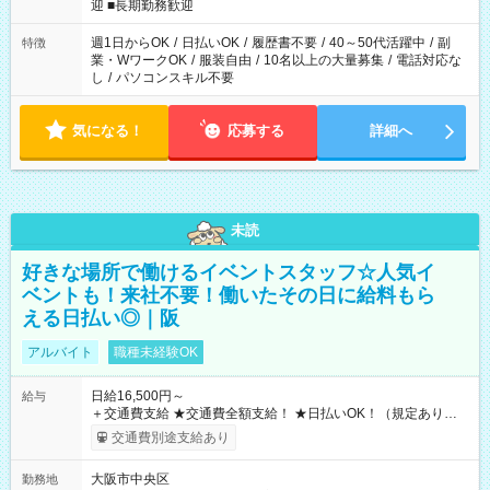
時/22-翌6時/0-翌8時 ご自身のご都合で選んで頂ける完全自由シ
迎 ■長期勤務歓迎
フト！
週1日からOK
/
日払いOK
/
履歴書不要
/
40～50代活躍中
/
副
特徴
業・WワークOK
/
服装自由
/
10名以上の大量募集
/
電話対応な
し
/
パソコンスキル不要
気になる！
応募する
詳細へ
未読
好きな場所で働けるイベントスタッフ☆人気イ
ベントも！来社不要！働いたその日に給料もら
える日払い◎｜阪
アルバイト
職種未経験OK
日給16,500円～
給与
＋交通費支給 ★交通費全額支給！ ★日払いOK！（規定あり） ┗
働いたその日に現金GET♪ お仕事後はコンビニATMから 日払
交通費別途支給あり
い分を引き落とせます！ 【試用期間】試用期間なし
大阪市中央区
勤務地