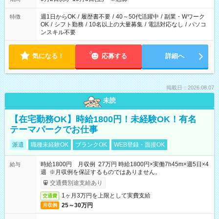
週1日からOK
/
履歴書不要
/
40～50代活躍中
/
副業・Wワーク
特徴
OK
/
シフト勤務
/
10名以上の大量募集
/
電話対応なし
/
パソコ
ンスキル不要
気になる！
応募する
詳細へ
掲載日：2026.08.07
未読
【在宅勤務OK】時給1800円！未経験OK！有名
テーマパークでお仕事
派遣
職種未経験OK
ブランクOK
WEB登録・面接OK
時給1800円 月収例 27万円 時給1800円×実働7h45m×週5日×4
給与
週 ※月収例を保証するものではありません。
交通費別途支給あり
1ヶ月3万円を上限として実費支給
交通費
25～30万円
月収例