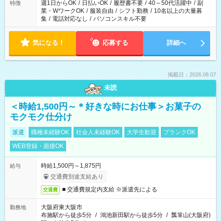
週1日からOK
/
日払いOK
/
履歴書不要
/
40～50代活躍中
/
副
特徴
業・WワークOK
/
服装自由
/
シフト勤務
/
10名以上の大量募
集
/
電話対応なし
/
パソコンスキル不要
気になる！
応募する
詳細へ
掲載日：2026.08.07
未読
＜時給1,500円～＊好きな時にお仕事＞お菓子の
モクモク仕分け
派遣
職種未経験OK
社会人未経験OK
大学生歓迎
ブランクOK
WEB登録・面接OK
時給1,500円～1,875円
給与
交通費別途支給あり
■ 交通費規定内支給 ※派遣先による
交通費
大阪府東大阪市
勤務地
布施駅から徒歩5分
/
鴻池新田駅から徒歩5分
/
瓢箪山(大阪府)