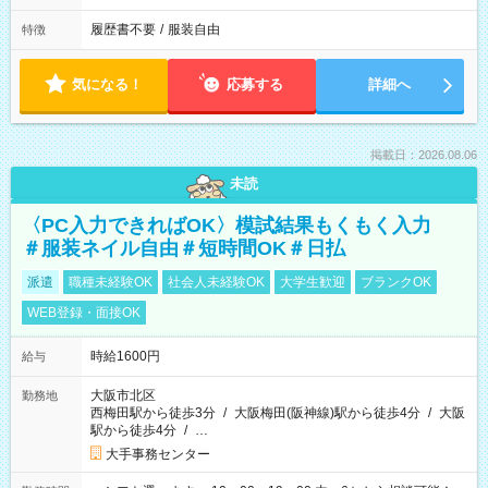
履歴書不要
/
服装自由
特徴
気になる！
応募する
詳細へ
掲載日：2026.08.06
未読
〈PC入力できればOK〉模試結果もくもく入力
＃服装ネイル自由＃短時間OK＃日払
派遣
職種未経験OK
社会人未経験OK
大学生歓迎
ブランクOK
WEB登録・面接OK
時給1600円
給与
大阪市北区
勤務地
西梅田駅から徒歩3分
/
大阪梅田(阪神線)駅から徒歩4分
/
大阪
駅から徒歩4分
/
…
大手事務センター