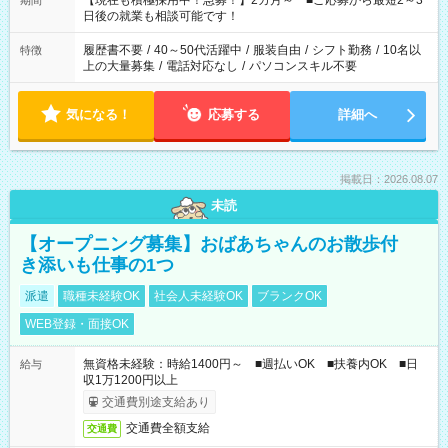
【現在も積極採用中！急募！】2カ月～ ■ご応募から最短2～3
期間
の方へ 今ご覧のお仕事で希望する勤務時間と、もう1つのお仕事
日後の就業も相談可能です！
の勤務時間。 合計で週40時間を超える場合は応募できません。
履歴書不要
/
40～50代活躍中
/
服装自由
/
シフト勤務
/
10名以
特徴
上の大量募集
/
電話対応なし
/
パソコンスキル不要
気になる！
応募する
詳細へ
掲載日：2026.08.07
未読
【オープニング募集】おばあちゃんのお散歩付
き添いも仕事の1つ
派遣
職種未経験OK
社会人未経験OK
ブランクOK
WEB登録・面接OK
無資格未経験：時給1400円～ ■週払いOK ■扶養内OK ■日
給与
収1万1200円以上
交通費別途支給あり
交通費全額支給
交通費