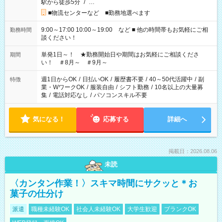
駅から徒歩5分
/
…
■物流センターなど ■勤務地選べます
9:00～17:00 10:00～19:00 など ■ 他の時間帯もお気軽にご相
勤務時間
談ください！
単発1日～！ ★勤務開始日や期間はお気軽にご相談くださ
期間
い！ ＃8月～ ＃9月～
週1日からOK
/
日払いOK
/
履歴書不要
/
40～50代活躍中
/
副
特徴
業・WワークOK
/
服装自由
/
シフト勤務
/
10名以上の大量募
集
/
電話対応なし
/
パソコンスキル不要
気になる！
応募する
詳細へ
掲載日：2026.08.06
未読
〈カンタン作業！〉スキマ時間にサクッと＊お
菓子の仕分け
派遣
職種未経験OK
社会人未経験OK
大学生歓迎
ブランクOK