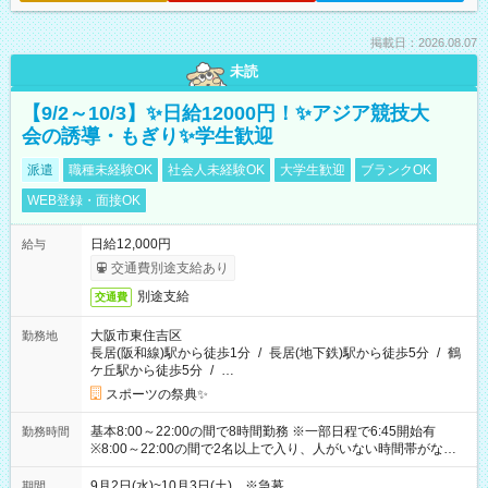
掲載日：2026.08.07
未読
【9/2～10/3】✨日給12000円！✨アジア競技大
会の誘導・もぎり✨学生歓迎
派遣
職種未経験OK
社会人未経験OK
大学生歓迎
ブランクOK
WEB登録・面接OK
日給12,000円
給与
交通費別途支給あり
別途支給
交通費
大阪市東住吉区
勤務地
長居(阪和線)駅から徒歩1分
/
長居(地下鉄)駅から徒歩5分
/
鶴
ケ丘駅から徒歩5分
/
…
スポーツの祭典✨
基本8:00～22:00の間で8時間勤務 ※一部日程で6:45開始有
勤務時間
※8:00～22:00の間で2名以上で入り、人がいない時間帯がない
ように相方と時間を分け合うイメージです
9月2日(水)~10月3日(土) ※急募
期間