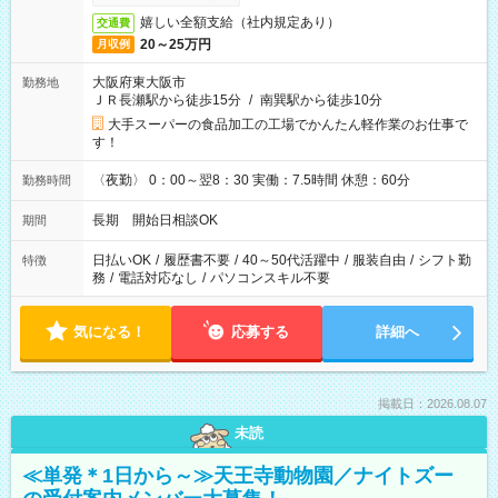
嬉しい全額支給（社内規定あり）
交通費
20～25万円
月収例
大阪府東大阪市
勤務地
ＪＲ長瀬駅から徒歩15分
/
南巽駅から徒歩10分
大手スーパーの食品加工の工場でかんたん軽作業のお仕事で
す！
〈夜勤〉 0：00～翌8：30 実働：7.5時間 休憩：60分
勤務時間
長期 開始日相談OK
期間
日払いOK
/
履歴書不要
/
40～50代活躍中
/
服装自由
/
シフト勤
特徴
務
/
電話対応なし
/
パソコンスキル不要
気になる！
応募する
詳細へ
掲載日：2026.08.07
未読
≪単発＊1日から～≫天王寺動物園／ナイトズー