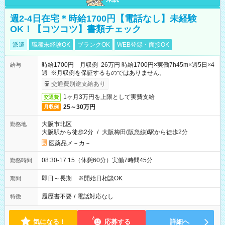
週2-4日在宅＊時給1700円【電話なし】未経験
OK！【コツコツ】書類チェック
派遣
職種未経験OK
ブランクOK
WEB登録・面接OK
時給1700円 月収例 26万円 時給1700円×実働7h45m×週5日×4
給与
週 ※月収例を保証するものではありません。
交通費別途支給あり
1ヶ月3万円を上限として実費支給
交通費
25～30万円
月収例
大阪市北区
勤務地
大阪駅から徒歩2分
/
大阪梅田(阪急線)駅から徒歩2分
医薬品メ－カ－
08:30-17:15（休憩60分）実働7時間45分
勤務時間
即日～長期 ※開始日相談OK
期間
履歴書不要
/
電話対応なし
特徴
気になる！
応募する
詳細へ