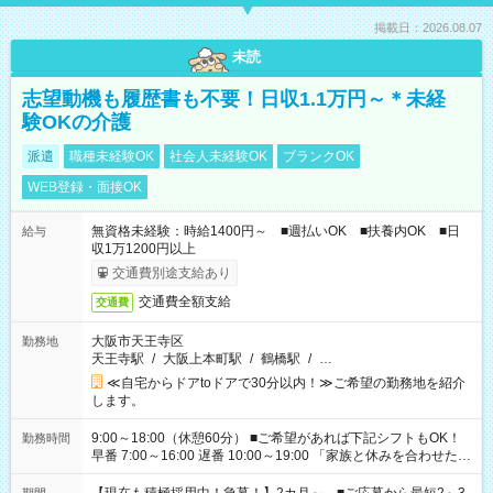
掲載日：2026.08.07
未読
志望動機も履歴書も不要！日収1.1万円～＊未経
験OKの介護
派遣
職種未経験OK
社会人未経験OK
ブランクOK
WEB登録・面接OK
無資格未経験：時給1400円～ ■週払いOK ■扶養内OK ■日
給与
収1万1200円以上
交通費別途支給あり
交通費全額支給
交通費
大阪市天王寺区
勤務地
天王寺駅
/
大阪上本町駅
/
鶴橋駅
/
…
≪自宅からドアtoドアで30分以内！≫ご希望の勤務地を紹介
します。
9:00～18:00（休憩60分） ■ご希望があれば下記シフトもOK！
勤務時間
早番 7:00～16:00 遅番 10:00～19:00 「家族と休みを合わせた
い」 「余裕を持って夕飯の準備がしたい」 「できれば残業はし
たくない」 など、ご希望を教えてくださいね。 ※Wワーク希望