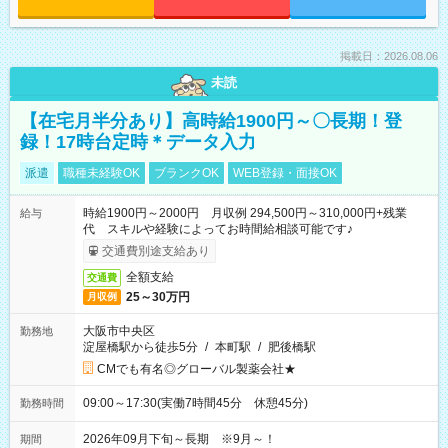
掲載日：2026.08.06
未読
【在宅月半分あり】高時給1900円～〇長期！登
録！17時台定時＊データ入力
派遣
職種未経験OK
ブランクOK
WEB登録・面接OK
時給1900円～2000円 月収例 294,500円～310,000円+残業
給与
代 スキルや経験によってお時間給相談可能です♪
交通費別途支給あり
全額支給
交通費
25～30万円
月収例
大阪市中央区
勤務地
淀屋橋駅から徒歩5分
/
本町駅
/
肥後橋駅
CMでも有名◎グローバル製薬会社★
09:00～17:30(実働7時間45分 休憩45分)
勤務時間
2026年09月下旬～長期 ※9月～！
期間