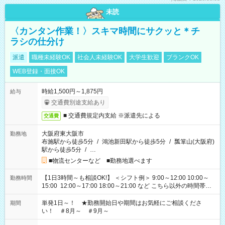
未読
〈カンタン作業！〉スキマ時間にサクッと＊チ
ラシの仕分け
派遣
職種未経験OK
社会人未経験OK
大学生歓迎
ブランクOK
WEB登録・面接OK
時給1,500円～1,875円
給与
交通費別途支給あり
■ 交通費規定内支給 ※派遣先による
交通費
大阪府東大阪市
勤務地
布施駅から徒歩5分
/
鴻池新田駅から徒歩5分
/
瓢箪山(大阪府)
駅から徒歩5分
/
…
■物流センターなど ■勤務地選べます
【1日3時間～も相談OK!】 ＜シフト例＞ 9:00～12:00 10:00～
勤務時間
15:00 12:00～17:00 18:00～21:00 など こちら以外の時間帯も
お気軽にご相談ください！
単発1日～！ ★勤務開始日や期間はお気軽にご相談くださ
期間
い！ ＃8月～ ＃9月～