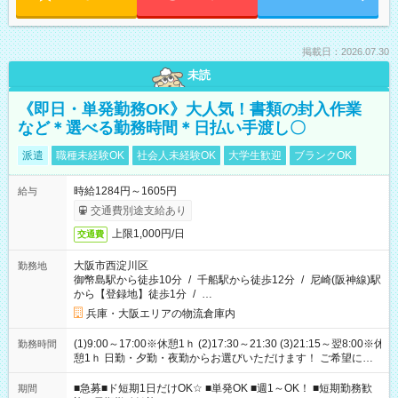
掲載日：2026.07.30
未読
《即日・単発勤務OK》大人気！書類の封入作業
など＊選べる勤務時間＊日払い手渡し〇
派遣
職種未経験OK
社会人未経験OK
大学生歓迎
ブランクOK
時給1284円～1605円
給与
交通費別途支給あり
上限1,000円/日
交通費
大阪市西淀川区
勤務地
御幣島駅から徒歩10分
/
千船駅から徒歩12分
/
尼崎(阪神線)駅
から【登録地】徒歩1分
/
…
兵庫・大阪エリアの物流倉庫内
(1)9:00～17:00※休憩1ｈ (2)17:30～21:30 (3)21:15～翌8:00※休
勤務時間
憩1ｈ 日勤・夕勤・夜勤からお選びいただけます！ ご希望に合
わせて働けるお仕事です(*^^*) 【その他選べる勤務時間】 8-17
時/9-17時/9-18時/10-18時/11-21時/18-22時/20-翌4時/21-翌5
■急募■ド短期1日だけOK☆ ■単発OK ■週1～OK！ ■短期勤務歓
期間