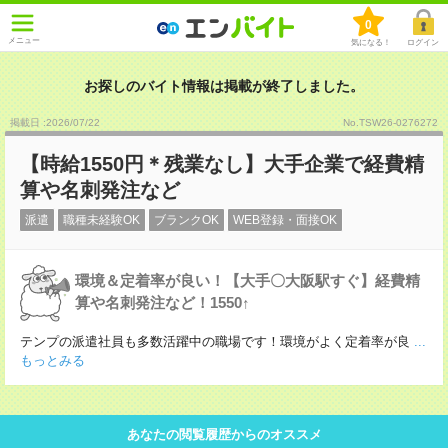
0
メニュー
気になる！
ログイン
お探しのバイト情報は掲載が終了しました。
掲載日 :2026
/
07
/
22
No.TSW26-0276272
【時給1550円＊残業なし】大手企業で経費精
算や名刺発注など
派遣
職種未経験OK
ブランクOK
WEB登録・面接OK
環境＆定着率が良い！【大手〇大阪駅すぐ】経費精
算や名刺発注など！1550↑
テンプの派遣社員も多数活躍中の職場です！環境がよく定着率が良
...
もっとみる
あなたの閲覧履歴からのオススメ