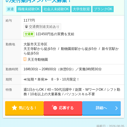
の受付案内メンバー大募集！
派遣
職種未経験OK
社会人未経験OK
大学生歓迎
ブランクOK
1177円
給与
交通費別途支給あり
1日450円迄の実費を支給
交通費
大阪市天王寺区
勤務地
天王寺駅から徒歩5分
/
動物園前駅から徒歩5分
/
新今宮駅か
ら徒歩5分
天王寺動物園
16時30分～20時00分（休憩0分）／実働3時間30分
勤務時間
≪短期＊単発≫ 8・9・10月限定！
期間
週1日からOK
/
40～50代活躍中
/
副業・WワークOK
/
シフト勤
特徴
務
/
10名以上の大量募集
/
パソコンスキル不要
気になる！
応募する
詳細へ
掲載日：2026.08.05