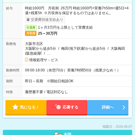
時給1600円 月収例 26万円 時給1600円×実働7h50m×週5日×4
給与
週+残業5h ※月収例を保証するものではありません。
交通費別途支給あり
1ヶ月3万円を上限として実費支給
交通費
25～30万円
月収例
大阪市北区
勤務地
大阪駅から徒歩5分
/
梅田(地下鉄)駅から徒歩5分
/
大阪梅田
(阪急線)駅
/
…
情報処理サ－ビス
09:00-18:00（休憩70分）実働7時間50分（残業少なめ！）
勤務時間
即日～長期 ※開始日相談OK
期間
履歴書不要
/
電話対応なし
特徴
気になる！
応募する
詳細へ
掲載日：2026.08.07
未読