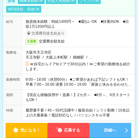
派遣
職種未経験OK
社会人未経験OK
ブランクOK
WEB登録・面接OK
無資格未経験：時給1400円～ ■週払いOK ■扶養内OK ■日
給与
収1万1200円以上
交通費別途支給あり
交通費全額支給
交通費
大阪市天王寺区
勤務地
天王寺駅
/
大阪上本町駅
/
鶴橋駅
/
…
≪自宅からドアtoドアで30分以内！≫ご希望の勤務地を紹介
します。
9:00～18:00（休憩60分） ■ご希望があれば下記シフトもOK！
勤務時間
早番 7:00～16:00 遅番 10:00～19:00 「家族と休みを合わせた
い」 「余裕を持って夕飯の準備がしたい」 「できれば残業はし
たくない」 など、ご希望を教えてくださいね。 ※Wワーク希望
【現在も積極採用中！急募！】2カ月～ ■8月～、9月スタート
期間
の方へ 今ご覧のお仕事で希望する勤務時間と、もう1つのお仕事
もOK！
の勤務時間。 合計で週40時間を超える場合は応募できません。
履歴書不要
/
40～50代活躍中
/
服装自由
/
シフト勤務
/
10名以
特徴
上の大量募集
/
電話対応なし
/
パソコンスキル不要
気になる！
応募する
詳細へ