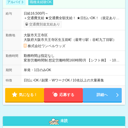
アルバイト
職種未経験OK
日給16,500円～
給与
＋交通費支給 ★交通費全額支給！ ★日払いOK！（規定あり） ┗
働いたその日に現金GET♪ お仕事後はコンビニATMから 日払
交通費別途支給あり
い分を引き落とせます！ 【試用期間】試用期間なし
大阪市天王寺区
勤務地
大阪府大阪市天王寺区生玉前町（最寄り駅：谷町九丁目駅）
株式会社ワンベルウッズ
勤務時間は指定なし
勤務時間
変形労働時間制 想定労働時間160時間/月 【シフト例】 ・10：
00～20：00
単発・1日のみOK
期間
日払いOK / 副業・WワークOK / 10名以上の大量募集
特徴
気になる！
応募する
詳細へ
未読