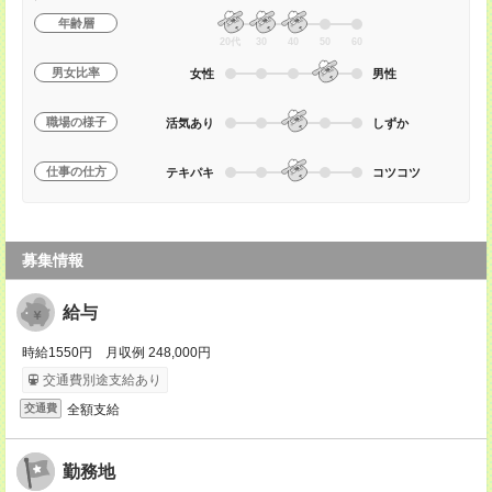
年齢層
20代
30
40
50
60
男女比率
女性
男性
職場の様子
活気あり
しずか
仕事の仕方
テキパキ
コツコツ
募集情報
給与
時給1550円 月収例 248,000円
交通費別途支給あり
全額支給
交通費
勤務地