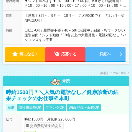
▼シフト選べます▼ 10：00～19：00 内、6ｈから相談可能！
勤務時間
＊10：00～16：00 ＊10：00～17：00 ＊10：00～18：00 ＊
11：00～19：00 ＊12：00～19：00 ＊13：00～19：00
【急募】8月～、9月～、10月～ ご相談OKです ＃2カ月～短
期間
期相談OK！
日払いOK
/
履歴書不要
/
40～50代活躍中
/
副業・WワークOK
/
特徴
服装自由
/
シフト勤務
/
10名以上の大量募集
/
電話対応なし
/
パ
ソコンスキル不要
気になる！
応募する
詳細へ
掲載日：2026.08.07
未読
時給1500円＊＼人気の電話なし／健康診断の結
果チェックのお仕事＠本町
派遣
職種未経験OK
ブランクOK
WEB登録・面接OK
時給1500円 月収例 225,000円
給与
交通費別途支給あり