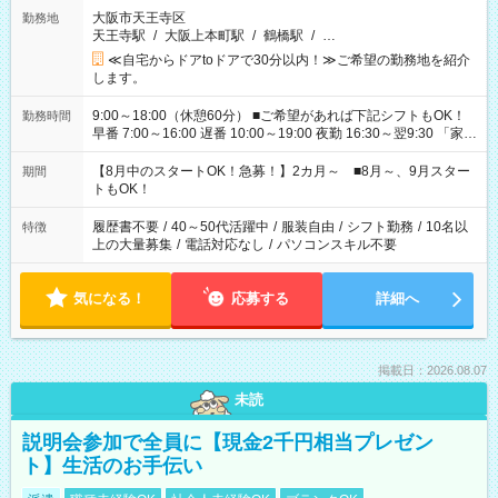
大阪市天王寺区
勤務地
天王寺駅
/
大阪上本町駅
/
鶴橋駅
/
…
≪自宅からドアtoドアで30分以内！≫ご希望の勤務地を紹介
します。
9:00～18:00（休憩60分） ■ご希望があれば下記シフトもOK！
勤務時間
早番 7:00～16:00 遅番 10:00～19:00 夜勤 16:30～翌9:30 「家族
と休みを合わせたい」 「余裕を持って夕飯の準備がしたい」
「できれば残業はしたくない」 など、ご希望を教えてください
【8月中のスタートOK！急募！】2カ月～ ■8月～、9月スター
期間
ね。 ※Wワーク希望の方へ 今ご覧のお仕事で希望する勤務時間
トもOK！
と、もう1つのお仕事の勤務時間。 合計で週40時間を超える場
合は応募できません。
履歴書不要
/
40～50代活躍中
/
服装自由
/
シフト勤務
/
10名以
特徴
上の大量募集
/
電話対応なし
/
パソコンスキル不要
気になる！
応募する
詳細へ
掲載日：2026.08.07
未読
説明会参加で全員に【現金2千円相当プレゼン
ト】生活のお手伝い