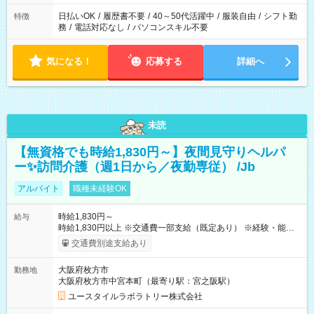
日払いOK
/
履歴書不要
/
40～50代活躍中
/
服装自由
/
シフト勤
特徴
務
/
電話対応なし
/
パソコンスキル不要
気になる！
応募する
詳細へ
未読
【無資格でも時給1,830円～】夜間見守りヘルパ
ー✨訪問介護（週1日から／夜勤専従） /Jb
アルバイト
職種未経験OK
時給1,830円～
給与
時給1,830円以上 ※交通費一部支給（既定あり） ※経験・能力を
考慮して決定します 【収入例】 週1回勤務の場合：1,830円×8時
交通費別途支給あり
間×4回=5万8,560円 週3回勤務の場合：1,830円×8時間×12回
=17万5,680円 【試用期間】試用期間あり 試用期間の長さ：2ヶ
大阪府枚方市
勤務地
月 ※ 雇用形態と給与に、本採用時と異なる部分があります。 雇
大阪府枚方市中宮本町（最寄り駅：宮之阪駅）
用形態：本採用時と同じです。 給与：時給 1,610円以上
ユースタイルラボラトリー株式会社