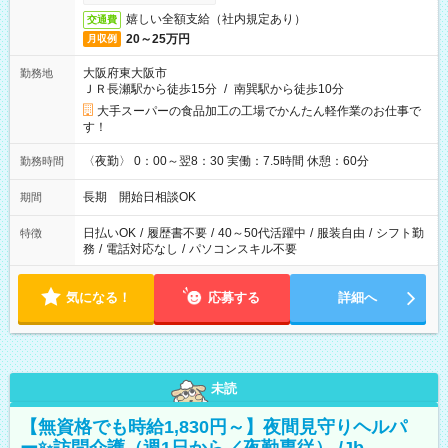
嬉しい全額支給（社内規定あり）
交通費
20～25万円
月収例
大阪府東大阪市
勤務地
ＪＲ長瀬駅から徒歩15分
/
南巽駅から徒歩10分
大手スーパーの食品加工の工場でかんたん軽作業のお仕事で
す！
〈夜勤〉 0：00～翌8：30 実働：7.5時間 休憩：60分
勤務時間
長期 開始日相談OK
期間
日払いOK
/
履歴書不要
/
40～50代活躍中
/
服装自由
/
シフト勤
特徴
務
/
電話対応なし
/
パソコンスキル不要
気になる！
応募する
詳細へ
未読
【無資格でも時給1,830円～】夜間見守りヘルパ