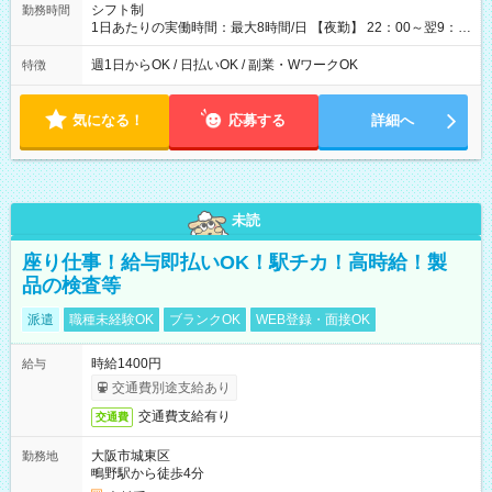
シフト制
勤務時間
1日あたりの実働時間：最大8時間/日 【夜勤】 22：00～翌9：
00 ※週1日～OK ／ 夜勤専従 ＊＊ 勤務時間例 ＊＊ ■22時か
ら翌7時 ■23時から翌8時 ■24時から翌9時 など ※上記の時間
週1日からOK / 日払いOK / 副業・WワークOK
特徴
内で8時間勤務（休憩1時間）ご利用者様により、時間は異なり
ます。 ※曜日固定（毎週同じ曜日での勤務となります）
気になる！
応募する
詳細へ
未読
座り仕事！給与即払いOK！駅チカ！高時給！製
品の検査等
派遣
職種未経験OK
ブランクOK
WEB登録・面接OK
時給1400円
給与
交通費別途支給あり
交通費支給有り
交通費
大阪市城東区
勤務地
鴫野駅から徒歩4分