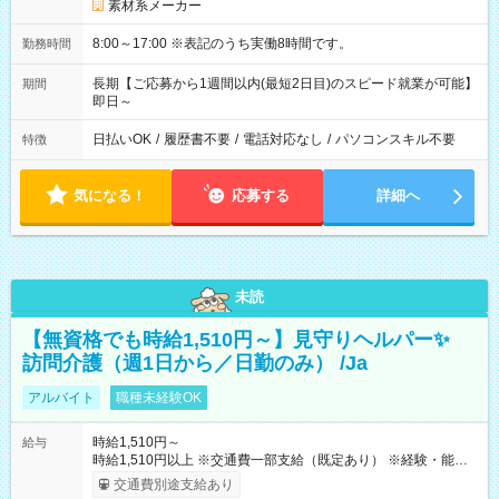
素材系メーカー
8:00～17:00 ※表記のうち実働8時間です。
勤務時間
長期【ご応募から1週間以内(最短2日目)のスピード就業が可能】
期間
即日～
日払いOK
/
履歴書不要
/
電話対応なし
/
パソコンスキル不要
特徴
気になる！
応募する
詳細へ
未読
【無資格でも時給1,510円～】見守りヘルパー✨
訪問介護（週1日から／日勤のみ） /Ja
アルバイト
職種未経験OK
時給1,510円～
給与
時給1,510円以上 ※交通費一部支給（既定あり） ※経験・能力を
考慮して決定します 【収入例】 週1回勤務の場合：1,510円×8時
交通費別途支給あり
間×4回=4万8,320円 週3回勤務の場合：1,510円×8時間×12回