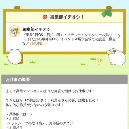
編集部イチオシ
《単発1日OK！日払い可》＊チラシのモクモクシール貼り、
《1日だけの単発もOK》イベントや展示会場での設営・撤去
など
(8/7UP!)
お仕事の概要
まるで高級マンションのような施設で働けるお仕事です！
できたばかりの施設が多く、利用者さんの要介護度も低め！
体力的な負担が少ないのも魅力です！
＜具体的には…＞
・お掃除
ベッドシーツの取り換え、お部屋の片づけ
・お話相手