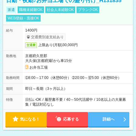
日勤・夜勤♪お弁当工場での盛り付け_H131835
派遣
職種未経験OK
社会人未経験OK
ブランクOK
WEB登録・面接OK
1400円
給与
交通費別途支給あり
上限あり(月額)30,000円
交通費
京都府久世郡
勤務地
大久保(京都府)駅から車15分
お弁当工場
➀8:00～17:00（休憩60分） ➁20:00～翌5:00（休憩60分）
勤務時間
即日～長期（3ヶ月以上）
期間
日払いOK
/
履歴書不要
/
40～50代活躍中
/
10名以上の大量募
特徴
集
/
電話対応なし
気になる！
応募する
詳細へ