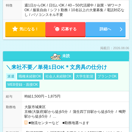
週1日からOK
/
日払いOK
/
40～50代活躍中
/
副業・Wワーク
特徴
OK
/
服装自由
/
シフト勤務
/
10名以上の大量募集
/
電話対応な
し
/
パソコンスキル不要
気になる！
応募する
詳細へ
掲載日：2026.08.06
未読
＼来社不要／単発1日OK＊文房具の仕分け
派遣
職種未経験OK
社会人未経験OK
大学生歓迎
ブランクOK
WEB登録・面接OK
時給1,500円～1,875円
給与
大阪市城東区
勤務地
京橋(大阪府)駅から徒歩5分
/
蒲生四丁目駅から徒歩5分
/
鴫野
駅から徒歩5分
/
…
■物流センターなど ■勤務地選べます