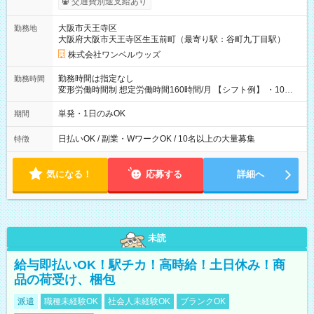
交通費別途支給あり
い分を引き落とせます！ 【試用期間】試用期間なし
大阪市天王寺区
勤務地
大阪府大阪市天王寺区生玉前町（最寄り駅：谷町九丁目駅）
株式会社ワンベルウッズ
勤務時間は指定なし
勤務時間
変形労働時間制 想定労働時間160時間/月 【シフト例】 ・10：
00～20：00
単発・1日のみOK
期間
日払いOK / 副業・WワークOK / 10名以上の大量募集
特徴
気になる！
応募する
詳細へ
未読
給与即払いOK！駅チカ！高時給！土日休み！商
品の荷受け、梱包
派遣
職種未経験OK
社会人未経験OK
ブランクOK