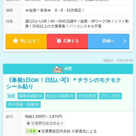
≪短期＊単発≫ 8・9・10月限定！
期間
週1日からOK
/
40～50代活躍中
/
副業・WワークOK
/
シフト勤
特徴
務
/
10名以上の大量募集
/
パソコンスキル不要
気になる！
応募する
詳細へ
掲載日：2026.08.06
未読
《単発1日OK！日払い可》＊チラシのモクモク
シール貼り
派遣
職種未経験OK
社会人未経験OK
大学生歓迎
ブランクOK
WEB登録・面接OK
時給1,500円～1,875円
給与
交通費別途支給あり
■ 交通費規定内支給 ※派遣先による
交通費