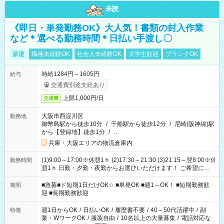
未読
《即日・単発勤務OK》大人気！書類の封入作業
など＊選べる勤務時間＊日払い手渡し〇
派遣
職種未経験OK
社会人未経験OK
大学生歓迎
ブランクOK
時給1284円～1605円
給与
交通費別途支給あり
上限1,000円/日
交通費
大阪市西淀川区
勤務地
御幣島駅から徒歩10分
/
千船駅から徒歩12分
/
尼崎(阪神線)駅
から【登録地】徒歩1分
/
…
兵庫・大阪エリアの物流倉庫内
(1)9:00～17:00※休憩1ｈ (2)17:30～21:30 (3)21:15～翌8:00※休
勤務時間
憩1ｈ 日勤・夕勤・夜勤からお選びいただけます！ ご希望に合
わせて働けるお仕事です(*^^*) 【その他選べる勤務時間】 8-17
時/9-17時/9-18時/10-18時/11-21時/18-22時/20-翌4時/21-翌5
■急募■ド短期1日だけOK☆ ■単発OK ■週1～OK！ ■短期勤務歓
期間
時/22-翌6時/0-翌8時 ご自身のご都合で選んで頂ける完全自由シ
迎 ■長期勤務歓迎
フト！
週1日からOK
/
日払いOK
/
履歴書不要
/
40～50代活躍中
/
副
特徴
業・WワークOK
/
服装自由
/
10名以上の大量募集
/
電話対応な