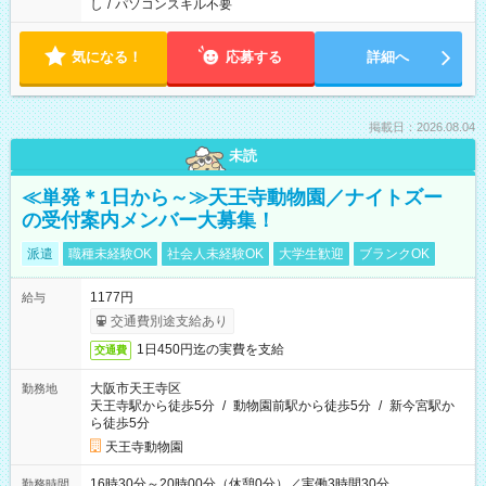
し
/
パソコンスキル不要
気になる！
応募する
詳細へ
掲載日：2026.08.04
未読
≪単発＊1日から～≫天王寺動物園／ナイトズー
の受付案内メンバー大募集！
派遣
職種未経験OK
社会人未経験OK
大学生歓迎
ブランクOK
1177円
給与
交通費別途支給あり
1日450円迄の実費を支給
交通費
大阪市天王寺区
勤務地
天王寺駅から徒歩5分
/
動物園前駅から徒歩5分
/
新今宮駅か
ら徒歩5分
天王寺動物園
16時30分～20時00分（休憩0分）／実働3時間30分
勤務時間