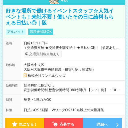
好きな場所で働けるイベントスタッフ☆人気イ
ベントも！来社不要！働いたその日に給料もら
える日払い◎｜阪
アルバイト
職種未経験OK
日給16,500円～
給与
＋交通費支給 ★交通費全額支給！ ★日払いOK！（規定あり） ┗
働いたその日に現金GET♪ お仕事後はコンビニATMから 日払
交通費別途支給あり
い分を引き落とせます！ 【試用期間】試用期間なし
大阪市中央区
勤務地
大阪府大阪市中央区難波（最寄り駅：難波駅）
株式会社ワンベルウッズ
勤務時間は指定なし
勤務時間
変形労働時間制 想定労働時間160時間/月 【シフト例】 ・10：
00～20：00
単発・1日のみOK
期間
日払いOK / 副業・WワークOK / 10名以上の大量募集
特徴
気になる！
応募する
詳細へ