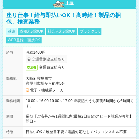
未読
座り仕事！給与即払いOK！高時給！製品の梱
包、検査業務
派遣
職種未経験OK
社会人未経験OK
ブランクOK
WEB登録・面接OK
時給1400円
給与
交通費別途支給あり
交通費支給有り
交通費
大阪府寝屋川市
勤務地
寝屋川市駅から徒歩5分
電子・機械系メーカー
10:00～16:00 10:00～17:00 ※表記のうち実働5時間から6時間で
勤務時間
す。
長期【ご応募から1週間以内(最短2日目)のスピード就業が可能】
期間
即日～
日払いOK
/
履歴書不要
/
電話対応なし
/
パソコンスキル不要
特徴