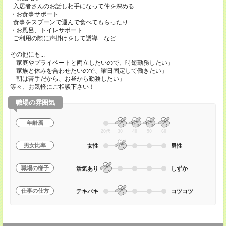
入居者さんのお話し相手になって仲を深める
・お食事サポート
食事をスプーンで運んで食べてもらったり
・お風呂、トイレサポート
ご利用の際に声掛けをして誘導 など
その他にも...
「家庭やプライベートと両立したいので、時短勤務したい」
「家族と休みを合わせたいので、曜日固定して働きたい」
「朝は苦手だから、お昼から勤務したい」
等々、お気軽にご相談下さい！
職場の雰囲気
年齢層
20代
30
40
50
60
男女比率
女性
男性
職場の様子
活気あり
しずか
仕事の仕方
テキパキ
コツコツ