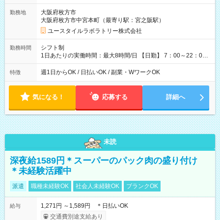
=14万4,960円 週5回勤務の場合：1,510円×8時間×20回=24万
大阪府枚方市
勤務地
1,600円 【試用期間】試用期間あり 試用期間の長さ：2ヶ月
大阪府枚方市中宮本町（最寄り駅：宮之阪駅）
※ 雇用形態と給与に、本採用時と異なる部分があります。 雇用
形態：本採用時と同じです。 給与：時給 1,180円以上
ユースタイルラボラトリー株式会社
シフト制
勤務時間
1日あたりの実働時間：最大8時間/日 【日勤】 7：00～22：00
の間で4～8時間勤務（休憩時間は法定通り） ※週1日～OK ／ 1
日4時間から勤務OK ／ 夜勤なし ＊＊ 勤務時間例 ＊＊ ■7時
週1日からOK / 日払いOK / 副業・WワークOK
特徴
から11時 ■9時から18時 ■17時から21時 など ※訪問先により
変動 ※曜日固定（毎週同じ曜日勤務）
気になる！
応募する
詳細へ
未読
深夜給1589円＊スーパーのパック肉の盛り付け
＊未経験活躍中
派遣
職種未経験OK
社会人未経験OK
ブランクOK
1,271円 ～1,589円 ＊日払いOK
給与
交通費別途支給あり