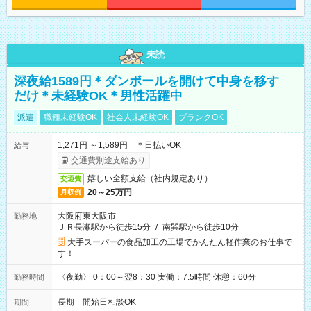
未読
深夜給1589円＊ダンボールを開けて中身を移す
だけ＊未経験OK＊男性活躍中
派遣
職種未経験OK
社会人未経験OK
ブランクOK
1,271円 ～1,589円 ＊日払いOK
給与
交通費別途支給あり
嬉しい全額支給（社内規定あり）
交通費
20～25万円
月収例
大阪府東大阪市
勤務地
ＪＲ長瀬駅から徒歩15分
/
南巽駅から徒歩10分
大手スーパーの食品加工の工場でかんたん軽作業のお仕事で
す！
〈夜勤〉 0：00～翌8：30 実働：7.5時間 休憩：60分
勤務時間
長期 開始日相談OK
期間