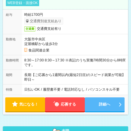
WEB登録・面接OK
時給1700円
給与
交通費別途支給あり
交通費支給有り
交通費
大阪市中央区
勤務地
淀屋橋駅から徒歩3分
食品関連企業
8:30～17:00 8:30～17:30 ※表記のうち実働7時間30分から8時間
勤務時間
です。
長期【ご応募から1週間以内(最短2日目)のスピード就業が可能】
期間
即日～
日払いOK
/
履歴書不要
/
電話対応なし
/
パソコンスキル不要
特徴
気になる！
応募する
詳細へ
未読