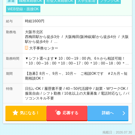
派遣
職種未経験OK
社会人未経験OK
大学生歓迎
ブランクOK
WEB登録・面接OK
時給1600円
給与
大阪市北区
勤務地
西梅田駅から徒歩3分
/
大阪梅田(阪神線)駅から徒歩4分
/
大阪
駅から徒歩4分
/
…
大手事務センター
▼シフト選べます▼ 10：00～19：00 内、6ｈから相談可能！
勤務時間
＊10：00～16：00 ＊10：00～17：00 ＊10：00～18：00 ＊
11：00～19：00 ＊12：00～19：00 ＊13：00～19：00
【急募】8月～、9月～、10月～ ご相談OKです ＃2カ月～短
期間
期相談OK！
日払いOK
/
履歴書不要
/
40～50代活躍中
/
副業・WワークOK
/
特徴
服装自由
/
シフト勤務
/
10名以上の大量募集
/
電話対応なし
/
パ
ソコンスキル不要
気になる！
応募する
詳細へ
掲載日：2026.07.30