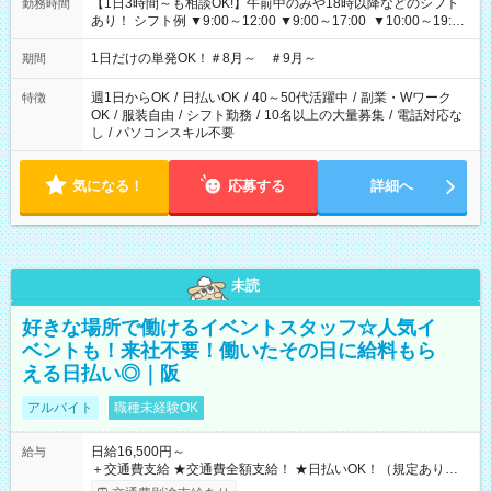
【1日3時間～も相談OK!】午前中のみや18時以降などのシフト
勤務時間
あり！ シフト例 ▼9:00～12:00 ▼9:00～17:00 ▼10:00～19:00
▼18:00～21:00
1日だけの単発OK！＃8月～ ＃9月～
期間
週1日からOK
/
日払いOK
/
40～50代活躍中
/
副業・Wワーク
特徴
OK
/
服装自由
/
シフト勤務
/
10名以上の大量募集
/
電話対応な
し
/
パソコンスキル不要
気になる！
応募する
詳細へ
未読
好きな場所で働けるイベントスタッフ☆人気イ
ベントも！来社不要！働いたその日に給料もら
える日払い◎｜阪
アルバイト
職種未経験OK
日給16,500円～
給与
＋交通費支給 ★交通費全額支給！ ★日払いOK！（規定あり） ┗
働いたその日に現金GET♪ お仕事後はコンビニATMから 日払