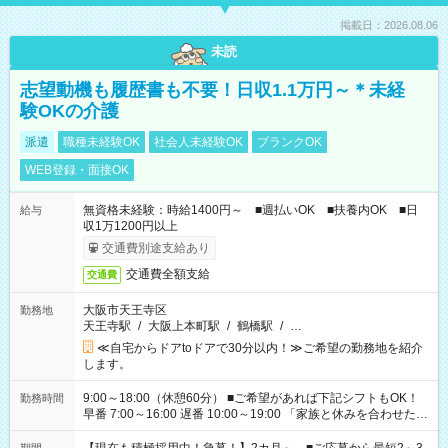
掲載日：2026.08.06
未読
志望動機も履歴書も不要！日収1.1万円～＊未経
験OKの介護
派遣
職種未経験OK
社会人未経験OK
ブランクOK
WEB登録・面接OK
無資格未経験：時給1400円～ ■週払いOK ■扶養内OK ■日
給与
収1万1200円以上
交通費別途支給あり
交通費全額支給
交通費
大阪市天王寺区
勤務地
天王寺駅
/
大阪上本町駅
/
鶴橋駅
/
…
≪自宅からドアtoドアで30分以内！≫ご希望の勤務地を紹介
します。
9:00～18:00（休憩60分） ■ご希望があれば下記シフトもOK！
勤務時間
早番 7:00～16:00 遅番 10:00～19:00 「家族と休みを合わせた
い」 「余裕を持って夕飯の準備がしたい」 「できれば残業はし
たくない」 など、ご希望を教えてくださいね。 ※Wワーク希望