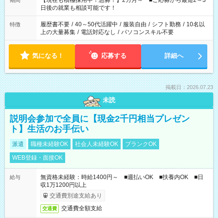
【現在も積極採用中！急募！】2カ月～ ■ご応募から最短2～3
期間
の方へ 今ご覧のお仕事で希望する勤務時間と、もう1つのお仕事
日後の就業も相談可能です！
の勤務時間。 合計で週40時間を超える場合は応募できません。
履歴書不要
/
40～50代活躍中
/
服装自由
/
シフト勤務
/
10名以
特徴
上の大量募集
/
電話対応なし
/
パソコンスキル不要
気になる！
応募する
詳細へ
掲載日：2026.07.23
未読
説明会参加で全員に【現金2千円相当プレゼン
ト】生活のお手伝い
派遣
職種未経験OK
社会人未経験OK
ブランクOK
WEB登録・面接OK
無資格未経験：時給1400円～ ■週払いOK ■扶養内OK ■日
給与
収1万1200円以上
交通費別途支給あり
交通費全額支給
交通費