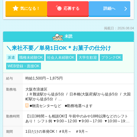
気になる！
応募する
詳細へ
掲載日：2026.08.04
未読
＼来社不要／単発1日OK＊お菓子の仕分け
派遣
職種未経験OK
社会人未経験OK
大学生歓迎
ブランクOK
WEB登録・面接OK
時給1,500円～1,875円
給与
大阪市浪速区
勤務地
ＪＲ難波駅から徒歩5分
/
日本橋(大阪府)駅から徒歩5分
/
大国
町駅から徒歩5分
/
…
■物流センターなど ■勤務地選べます
【1日3時間～も相談OK!】午前中のみや18時以降などのシフト
勤務時間
あり！ シフト例 ▼9:00～12:00 ▼9:00～17:00 ▼10:00～19:00
▼18:00～21:00
1日だけの単発OK！＃8月～ ＃9月～
期間