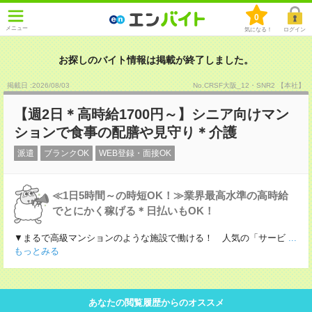
0
メニュー
気になる！
ログイン
お探しのバイト情報は掲載が終了しました。
掲載日 :2026
/
08
/
03
No.CRSF大阪_12・SNR2 【本社】
【週2日＊高時給1700円～】シニア向けマン
ションで食事の配膳や見守り＊介護
派遣
ブランクOK
WEB登録・面接OK
≪1日5時間～の時短OK！≫業界最高水準の高時給
でとにかく稼げる＊日払いもOK！
▼まるで高級マンションのような施設で働ける！ 人気の「サービ
...
もっとみる
あなたの閲覧履歴からのオススメ