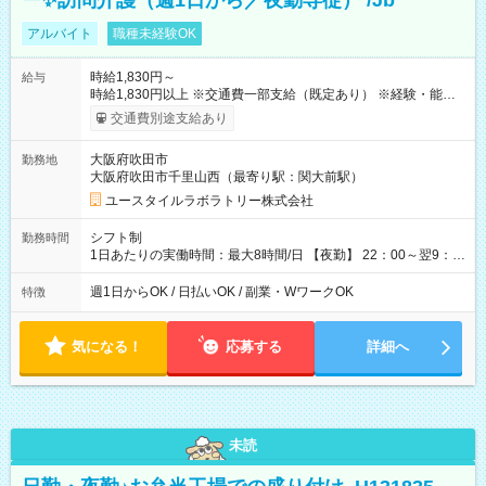
ー✨訪問介護（週1日から／夜勤専従） /Jb
アルバイト
職種未経験OK
時給1,830円～
給与
時給1,830円以上 ※交通費一部支給（既定あり） ※経験・能力を
考慮して決定します 【収入例】 週1回勤務の場合：1,830円×8時
交通費別途支給あり
間×4回=5万8,560円 週3回勤務の場合：1,830円×8時間×12回
=17万5,680円 【試用期間】試用期間あり 試用期間の長さ：2ヶ
大阪府吹田市
勤務地
月 ※ 雇用形態と給与に、本採用時と異なる部分があります。 雇
大阪府吹田市千里山西（最寄り駅：関大前駅）
用形態：本採用時と同じです。 給与：時給 1,610円以上
ユースタイルラボラトリー株式会社
シフト制
勤務時間
1日あたりの実働時間：最大8時間/日 【夜勤】 22：00～翌9：
00 ※週1日～OK ／ 夜勤専従 ＊＊ 勤務時間例 ＊＊ ■22時か
ら翌7時 ■23時から翌8時 ■24時から翌9時 など ※上記の時間
週1日からOK / 日払いOK / 副業・WワークOK
特徴
内で8時間勤務（休憩1時間）ご利用者様により、時間は異なり
ます。 ※曜日固定（毎週同じ曜日での勤務となります）
気になる！
応募する
詳細へ
未読