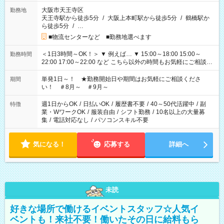
大阪市天王寺区
勤務地
天王寺駅から徒歩5分
/
大阪上本町駅から徒歩5分
/
鶴橋駅か
ら徒歩5分
/
…
■物流センターなど ■勤務地選べます
＜1日3時間～OK！＞ ▼ 例えば… ▼ 15:00～18:00 15:00～
勤務時間
22:00 17:00～22:00 など こちら以外の時間もお気軽にご相談く
ださい！
単発1日～！ ★勤務開始日や期間はお気軽にご相談くださ
期間
い！ ＃8月～ ＃9月～
週1日からOK
/
日払いOK
/
履歴書不要
/
40～50代活躍中
/
副
特徴
業・WワークOK
/
服装自由
/
シフト勤務
/
10名以上の大量募
集
/
電話対応なし
/
パソコンスキル不要
気になる！
応募する
詳細へ
未読
好きな場所で働けるイベントスタッフ☆人気イ
ベントも！来社不要！働いたその日に給料もら