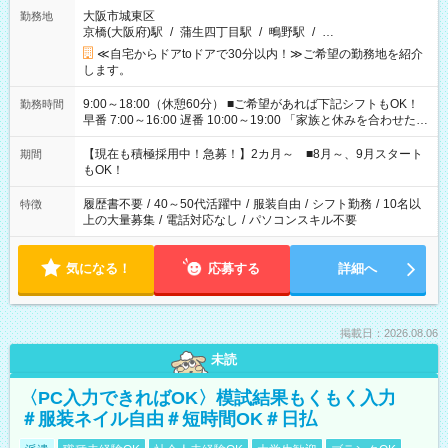
大阪市城東区
勤務地
京橋(大阪府)駅
/
蒲生四丁目駅
/
鴫野駅
/
…
≪自宅からドアtoドアで30分以内！≫ご希望の勤務地を紹介
します。
9:00～18:00（休憩60分） ■ご希望があれば下記シフトもOK！
勤務時間
早番 7:00～16:00 遅番 10:00～19:00 「家族と休みを合わせた
い」 「余裕を持って夕飯の準備がしたい」 「できれば残業はし
たくない」 など、ご希望を教えてくださいね。 ※Wワーク希望
【現在も積極採用中！急募！】2カ月～ ■8月～、9月スタート
期間
の方へ 今ご覧のお仕事で希望する勤務時間と、もう1つのお仕事
もOK！
の勤務時間。 合計で週40時間を超える場合は応募できません。
履歴書不要
/
40～50代活躍中
/
服装自由
/
シフト勤務
/
10名以
特徴
上の大量募集
/
電話対応なし
/
パソコンスキル不要
気になる！
応募する
詳細へ
掲載日：2026.08.06
未読
〈PC入力できればOK〉模試結果もくもく入力
＃服装ネイル自由＃短時間OK＃日払