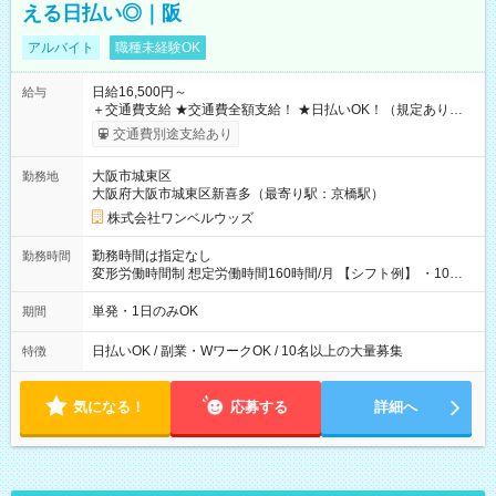
える日払い◎｜阪
アルバイト
職種未経験OK
日給16,500円～
給与
＋交通費支給 ★交通費全額支給！ ★日払いOK！（規定あり） ┗
働いたその日に現金GET♪ お仕事後はコンビニATMから 日払
交通費別途支給あり
い分を引き落とせます！ 【試用期間】試用期間なし
大阪市城東区
勤務地
大阪府大阪市城東区新喜多（最寄り駅：京橋駅）
株式会社ワンベルウッズ
勤務時間は指定なし
勤務時間
変形労働時間制 想定労働時間160時間/月 【シフト例】 ・10：
00～20：00
単発・1日のみOK
期間
日払いOK / 副業・WワークOK / 10名以上の大量募集
特徴
気になる！
応募する
詳細へ