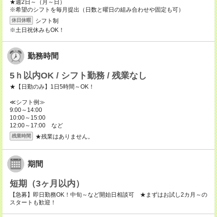
★週2日～（月～日）
※希望のシフトを毎月提出（日数と曜日の組み合わせや固定も可）
シフト制
休日休暇
※土日祝休みもOK！
勤務時間
5ｈ以内OK / シフト勤務 / 残業なし
★【日勤のみ】1日5時間～OK！
≪シフト例≫
9:00～14:00
10:00～15:00
12:00～17:00 など
★残業はありません。
残業時間
期間
短期（3ヶ月以内）
【急募】即日勤務OK！中旬～など開始日相談可 ★まずはお試し2カ月～の
スタートも歓迎！