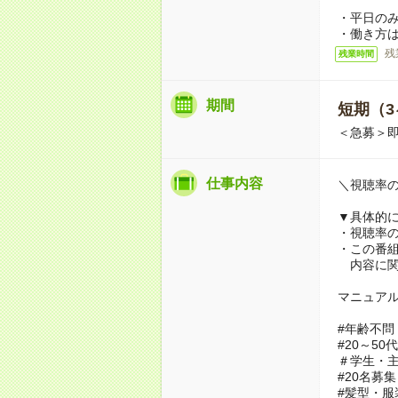
・平日のみ
・働き方
残
残業時間
期間
短期（3
＜急募＞
仕事内容
＼視聴率
▼具体的
・視聴率
・この番組
内容に関
マニュア
#年齢不問
#20～50
＃学生・
#20名募集
#髪型・服