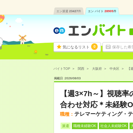
エン派遣
23427
件
エン バイト
28905
件
0
気になるリスト
保存した希
バイトTOP
関西
大阪府
中央区
【週
掲載日 :
2026
/
08
/
03
【週3×7h～】視聴
合わせ対応＊未経験O
テレマーケティング・テ
職種：
派遣
職種未経験OK
社会人未経験OK