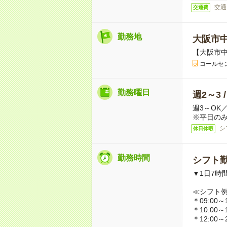
交通
交通費
勤務地
大阪市
【大阪市
コールセ
勤務曜日
週2～3 
週3～OK
※平日のみ
シ
休日休暇
勤務時間
シフト勤
▼1日7時
≪シフト
＊09:00～1
＊10:00～1
＊12:00～