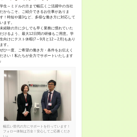
学生～ミドルの方まで幅広くご活躍中の当社
だからこそ、ご紹介できるお仕事がありま
す！時短や週3など、多様な働き方に対応して
います。
未経験の方に少しでも早く業務に慣れていた
だけるよう、最大12日間の研修もご用意。学
生向けにテスト休暇(7～9月と12～2月)もあり
ます。
ぜひ一度、ご希望の働き方・条件をお伝えく
ださい！私たちが全力でサポートいたします
♩
幅広い世代の方にサポートを行っています！
フォロー体制は万全！安心してご応募くださ
い♪