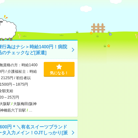
療行為はナシ＞時給1400円！病院
品のチェックなど[派遣]
無資格の方：時給1400
0円 / 介護福祉士：時給
気になる！
～2125円 / 初任者以
500円～1875円
全額支給
20～25万円
大阪駅
/
大阪梅田(阪神
神橋筋六丁目駅
/
…
1600円＊＼有名スイーツブランド
ータ入力メイン！OJTしっかり[派