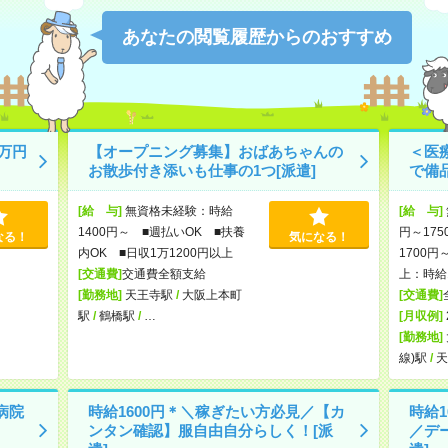
あなたの閲覧履歴からのおすすめ
万円
【オープニング募集】おばあちゃんの
＜医
お散歩付き添いも仕事の1つ[派遣]
で備
[給 与]
無資格未経験：時給
[給 与]
1400円～ ■週払いOK ■扶養
円～175
なる！
気になる！
内OK ■日収1万1200円以上
1700円
[交通費]
交通費全額支給
上：時給1
[勤務地]
天王寺駅
/
大阪上本町
[交通費]
駅
/
鶴橋駅
/
…
[月収例]
[勤務地]
線)駅
/
天
病院
時給1600円＊＼稼ぎたい方必見／【カ
時給
ンタン確認】服自由自分らしく！[派
／デ