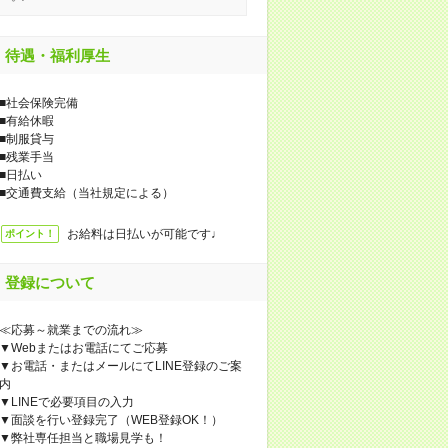
待遇・福利厚生
■社会保険完備
■有給休暇
■制服貸与
■残業手当
■日払い
■交通費支給（当社規定による）
お給料は日払いが可能です♩
ポイント！
登録について
≪応募～就業までの流れ≫
▼Webまたはお電話にてご応募
▼お電話・またはメールにてLINE登録のご案
内
▼LINEで必要項目の入力
▼面談を行い登録完了（WEB登録OK！）
▼弊社専任担当と職場見学も！