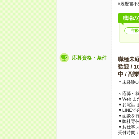
#履歴書不
職場の
年齢
応募資格・条件
職種未経験
歓迎 / 
中 / 
＊未経験O
＜応募～
▼Web 
▼お電話 
▼LINE
▼面談を行
▼弊社専
▼お仕事
受付時間：1