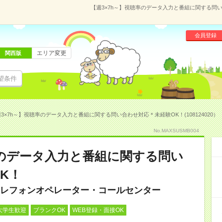
【週3×7h～】視聴率のデータ入力と番組に関する問い合
会員登録
エリア変更
関西版
望条件
3×7h～】視聴率のデータ入力と番組に関する問い合わせ対応＊未経験OK！(108124020）
No.MAXSUSMB004
率のデータ入力と番組に関する問い
K！
レフォンオペレーター・コールセンター
大学生歓迎
ブランクOK
WEB登録・面接OK