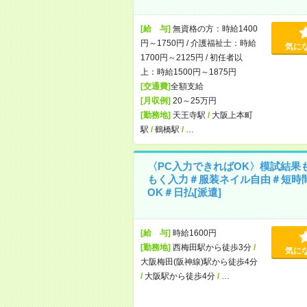
[給 与]
無資格の方：時給1400
円～1750円 / 介護福祉士：時給
気に
1700円～2125円 / 初任者以
上：時給1500円～1875円
[交通費]
全額支給
[月収例]
20～25万円
[勤務地]
天王寺駅
/
大阪上本町
駅
/
鶴橋駅
/
…
〈PC入力できればOK〉模試結果
もく入力＃服装ネイル自由＃短時
OK＃日払[派遣]
[給 与]
時給1600円
[勤務地]
西梅田駅から徒歩3分
/
気に
大阪梅田(阪神線)駅から徒歩4分
/
大阪駅から徒歩4分
/
…