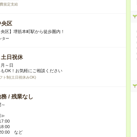
費規定支給
中央区
中央区】堺筋本町駅から徒歩圏内！
ンター
/ 土日祝休
／月～日
もOK！お気軽にご相談ください
フト制(土日祝休みOK)
務 / 残業なし
間～
例≫
7:00
8:00
20:00 など