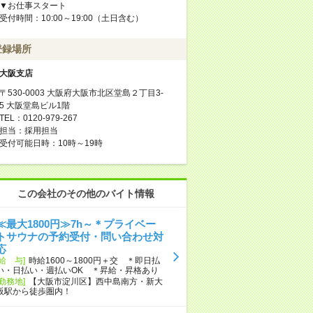
▼お仕事スタート
受付時間：10:00～19:00（土日含む）
登録場所
大阪支店
〒530-0003 大阪府大阪市北区堂島２丁目3-
5 大阪堂島ビル1階
TEL：0120-979-267
担当：採用担当
受付可能日時：10時～19時
この会社のその他のバイト情報
≪最大1800円≫7h～＊プライベー
トサウナの予約受付・問い合わせ対
応
[給 与]
時給1600～1800円＋交 ＊即日払
い・日払い・週払いOK ＊昇給・昇格あり
[勤務地]
【大阪市淀川区】西中島南方・新大
阪駅から徒歩圏内！