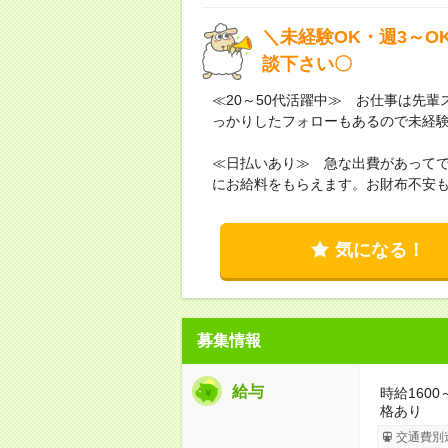
＼未経験OK・週3～O
談下さい〇
≪20～50代活躍中≫ お仕事は先
っかりしたフォローもあるので未経
≪日払いあり≫ 急な出費があって
にお給料をもらえます。お財布不安
気になる！
募集情報
給与
時給160
格あり
交通費別