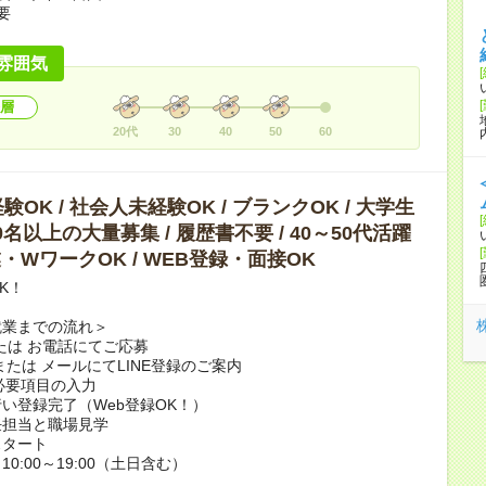
要
雰囲気
層
20代
30
40
50
60
OK / 社会人未経験OK / ブランクOK / 大学生
10名以上の大量募集 / 履歴書不要 / 40～50代活躍
副業・WワークOK / WEB登録・面接OK
K！
就業までの流れ＞
または お電話にてご応募
または メールにてLINE登録のご案内
で必要項目の入力
い登録完了（Web登録OK！）
任担当と職場見学
スタート
0:00～19:00（土日含む）