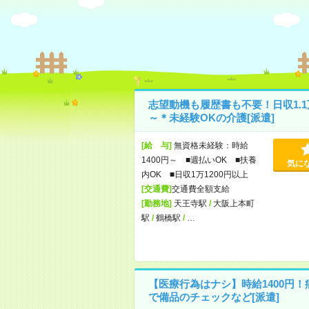
志望動機も履歴書も不要！日収1.1
～＊未経験OKの介護[派遣]
[給 与]
無資格未経験：時給
1400円～ ■週払いOK ■扶養
気に
内OK ■日収1万1200円以上
[交通費]
交通費全額支給
[勤務地]
天王寺駅
/
大阪上本町
駅
/
鶴橋駅
/
…
【医療行為はナシ】時給1400円！
で備品のチェックなど[派遣]