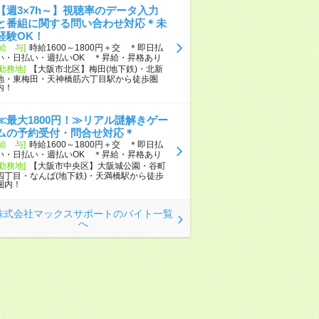
【週3×7h～】視聴率のデータ入力
と番組に関する問い合わせ対応＊未
経験OK！
[給 与]
時給1600～1800円＋交 ＊即日払
い・日払い・週払いOK ＊昇給・昇格あり
[勤務地]
【大阪市北区】梅田(地下鉄)・北新
地・東梅田・天神橋筋六丁目駅から徒歩圏
内！
≪最大1800円！≫リアル謎解きゲー
ムの予約受付・問合せ対応＊
[給 与]
時給1600～1800円＋交 ＊即日払
い・日払い・週払いOK ＊昇給・昇格あり
[勤務地]
【大阪市中央区】大阪城公園・谷町
四丁目・なんば(地下鉄)・天満橋駅から徒歩
圏内！
株式会社マックスサポートのバイト一覧
へ