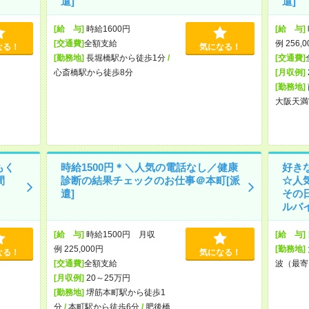
遣]
遣]
[給 与]
時給1600円
[給 与]
[交通費]
全額支給
例 256,
なる！
気になる！
[勤務地]
長堀橋駅から徒歩1分
/
[交通費]
心斎橋駅から徒歩8分
[月収例]
[勤務地]
大阪天満
もく
時給1500円＊＼人気の電話なし／健康
好き
間
診断の結果チェックのお仕事＠本町[派
☆人
遣]
その
ルバイ
[給 与]
時給1500円 月収
[給 与]
例 225,000円
[勤務地]
なる！
気になる！
[交通費]
全額支給
波（最寄
[月収例]
20～25万円
[勤務地]
堺筋本町駅から徒歩1
分
/
本町駅から徒歩6分
/
肥後橋