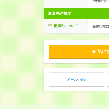
受付時間：1
派遣先の概要
配属先について
受動喫煙
気に
メール
で送る