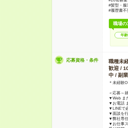
#髪型・服
#履歴書不
職場の
年齢
応募資格・条件
職種未経験
歓迎 / 
中 / 
＊未経験O
＜応募～
▼Web 
▼お電話 
▼LINE
▼面談を行
▼弊社専
▼お仕事