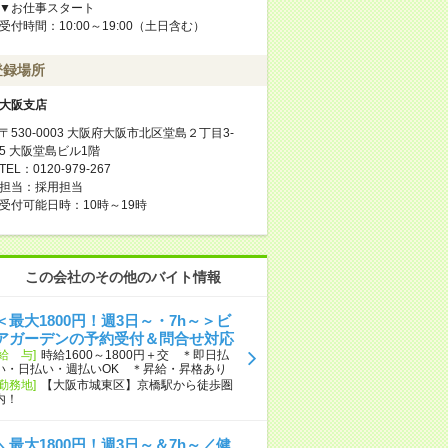
▼お仕事スタート
受付時間：10:00～19:00（土日含む）
登録場所
大阪支店
〒530-0003 大阪府大阪市北区堂島２丁目3-
5 大阪堂島ビル1階
TEL：0120-979-267
担当：採用担当
受付可能日時：10時～19時
この会社のその他のバイト情報
＜最大1800円！週3日～・7h～＞ビ
アガーデンの予約受付＆問合せ対応
[給 与]
時給1600～1800円＋交 ＊即日払
い・日払い・週払いOK ＊昇給・昇格あり
[勤務地]
【大阪市城東区】京橋駅から徒歩圏
内！
＼最大1800円！週3日～＆7h～／健