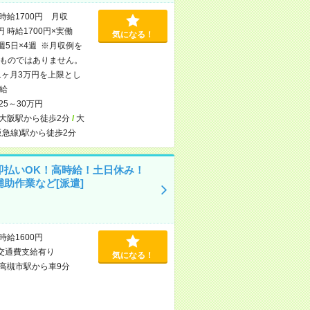
時給1700円 月収
円 時給1700円×実働
気になる！
×週5日×4週 ※月収例を
ものではありません。
1ヶ月3万円を上限とし
給
25～30万円
大阪駅から徒歩2分
/
大
阪急線)駅から徒歩2分
即払いOK！高時給！土日休み！
補助作業など[派遣]
時給1600円
交通費支給有り
気になる！
高槻市駅から車9分