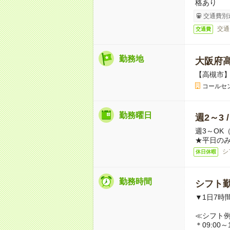
格あり
交通費別
交通
交通費
勤務地
大阪府
【高槻市
コールセ
勤務曜日
週2～3 
週3～OK
★平日のみ
シ
休日休暇
勤務時間
シフト勤
▼1日7時
≪シフト
＊09:00～1