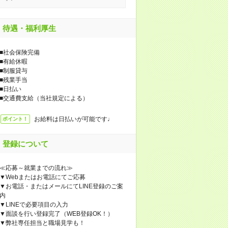
待遇・福利厚生
■社会保険完備
■有給休暇
■制服貸与
■残業手当
■日払い
■交通費支給（当社規定による）
お給料は日払いが可能です♩
ポイント！
登録について
≪応募～就業までの流れ≫
▼Webまたはお電話にてご応募
▼お電話・またはメールにてLINE登録のご案
内
▼LINEで必要項目の入力
▼面談を行い登録完了（WEB登録OK！）
▼弊社専任担当と職場見学も！