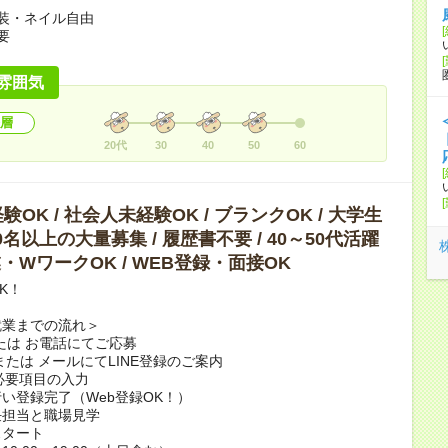
装・ネイル自由
要
雰囲気
層
20代
30
40
50
60
OK / 社会人未経験OK / ブランクOK / 大学生
10名以上の大量募集 / 履歴書不要 / 40～50代活躍
副業・WワークOK / WEB登録・面接OK
K！
就業までの流れ＞
または お電話にてご応募
または メールにてLINE登録のご案内
で必要項目の入力
い登録完了（Web登録OK！）
任担当と職場見学
スタート