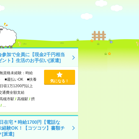
会参加で全員に【現金2千円相当
ゼント】生活のお手伝い[派遣]
無資格未経験：時給
～ ■週払いOK ■扶養
気になる！
日収1万1200円以上
交通費全額支給
高槻市駅
/
高槻駅
/
摂
/
…
4日在宅＊時給1700円【電話な
未経験OK！【コツコツ】書類チ
[派遣]