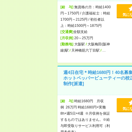
[給 与]
無資格の方：時給1400
円～1750円 / 介護福祉士：時給
気に
1700円～2125円 / 初任者以
上：時給1500円～1875円
[交通費]
全額支給
[月収例]
20～25万円
[勤務地]
大阪駅
/
大阪梅田(阪神
線)駅
/
天神橋筋六丁目駅
/
…
週4日在宅＊時給1680円！40名募
ホットペッパービューティーの校
制作[派遣]
[給 与]
時給1680円 月収
例 26万円 時給1680円×実働
気に
8h×週5日×4週 ※月収例を保証
するものではありません。※給
与即受取りサービス利用可（利
用条件有）