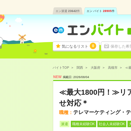
エン派遣
23642
件
エン バイト
28905
件
0
気になるリスト
保存した希
バイトTOP
関西
大阪府
高槻市
≪最
NEW
掲載日 :
2026
/
08
/
04
≪最大1800円！≫
せ対応＊
テレマーケティング・テ
職種：
派遣
職種未経験OK
社会人未経験OK