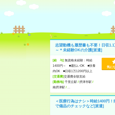
志望動機も履歴書も不要！日収1.1
～＊未経験OKの介護[派遣]
[給 与]
無資格未経験：時給
1400円～ ■週払いOK ■扶養
気に
内OK ■日収1万1200円以上
[交通費]
交通費全額支給
[勤務地]
千里丘駅
/
摂津市駅
/
南摂津駅
/
…
＜医療行為はナシ＞時給1400円！
で備品のチェックなど[派遣]