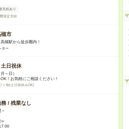
途支給あり
費規定支給
高槻市
】高槻駅から徒歩圏内！
ンター
/ 土日祝休
（月～日）
OK！お気軽にご相談ください！
フト制(土日祝休みOK)
務 / 残業なし
間～
例≫
7:00