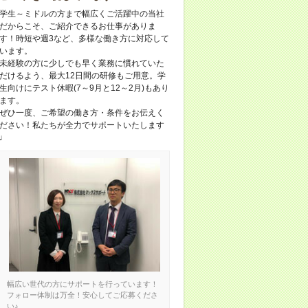
学生～ミドルの方まで幅広くご活躍中の当社
だからこそ、ご紹介できるお仕事がありま
す！時短や週3など、多様な働き方に対応して
います。
未経験の方に少しでも早く業務に慣れていた
だけるよう、最大12日間の研修もご用意。学
生向けにテスト休暇(7～9月と12～2月)もあり
ます。
ぜひ一度、ご希望の働き方・条件をお伝えく
ださい！私たちが全力でサポートいたします
♩
幅広い世代の方にサポートを行っています！
フォロー体制は万全！安心してご応募くださ
い♪