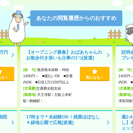
あなたの閲覧履歴からのおすすめ
万円
【オープニング募集】おばあちゃんの
説明
お散歩付き添いも仕事の1つ[派遣]
プレ
[給 与]
無資格未経験：時給
[給 与]
1400円～ ■週払いOK ■扶養
1400円
なる！
気になる！
内OK ■日収1万1200円以上
内OK ■
[交通費]
交通費全額支給
[交通費]
[勤務地]
天王寺駅
/
大阪上本町
[勤務地]
駅
/
鶴橋駅
/
…
津富田駅
病院
17時まで＊未経験OK！残業ほぼなし
週2-
▼緑地公園で広報[派遣]
し】
ェック