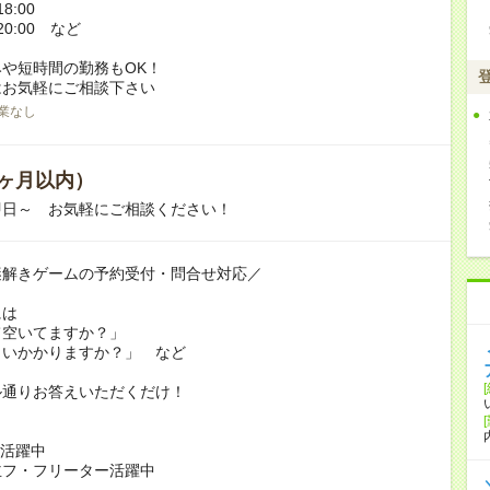
8:00
20:00 など
や短時間の勤務もOK！
はお気軽にご相談下さい
業なし
ヶ月以内）
即日～ お気軽にご相談ください！
謎解きゲームの予約受付・問合せ対応／
には
て空いてますか？」
らいかかりますか？」 など
ル通りお答えいただくだけ！
代活躍中
主フ・フリーター活躍中