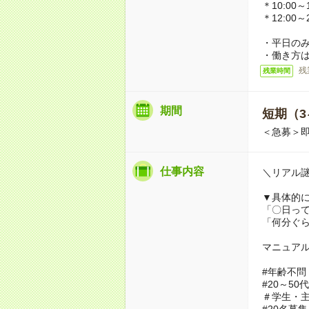
＊10:00～1
＊12:00～
・平日のみ
・働き方
残
残業時間
期間
短期（3
＜急募＞
仕事内容
＼リアル
▼具体的
「〇日っ
「何分ぐ
マニュア
#年齢不問
#20～50
＃学生・
#20名募集