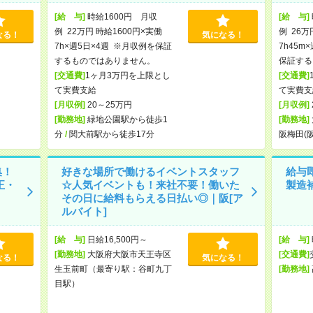
[給 与]
時給1600円 月収
[給 与]
例 22万円 時給1600円×実働
例 26万
なる！
気になる！
7h×週5日×4週 ※月収例を保証
7h45m
するものではありません。
保証する
[交通費]
1ヶ月3万円を上限とし
[交通費]
て実費支給
て実費支
[月収例]
20～25万円
[月収例]
[勤務地]
緑地公園駅から徒歩1
[勤務地]
分
/
関大前駅から徒歩17分
阪梅田(
集！
好きな場所で働けるイベントスタッフ
給与
正・
☆人気イベントも！来社不要！働いた
製造
その日に給料もらえる日払い◎｜阪[ア
ルバイト]
[給 与]
日給16,500円～
[給 与]
[勤務地]
大阪府大阪市天王寺区
[交通費]
なる！
気になる！
生玉前町（最寄り駅：谷町九丁
[勤務地]
目駅）