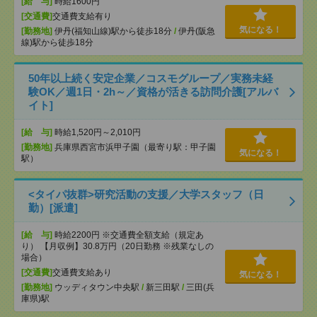
[給 与]
時給1600円
[交通費]
交通費支給有り
気になる！
[勤務地]
伊丹(福知山線)駅から徒歩18分
/
伊丹(阪急
線)駅から徒歩18分
50年以上続く安定企業／コスモグループ／実務未経
験OK／週1日・2h～／資格が活きる訪問介護[アルバ
イト]
[給 与]
時給1,520円～2,010円
[勤務地]
兵庫県西宮市浜甲子園（最寄り駅：甲子園
気になる！
駅）
<タイパ抜群>研究活動の支援／大学スタッフ（日
勤）[派遣]
[給 与]
時給2200円 ※交通費全額支給（規定あ
り） 【月収例】30.8万円（20日勤務 ※残業なしの
場合）
[交通費]
交通費支給あり
気になる！
[勤務地]
ウッディタウン中央駅
/
新三田駅
/
三田(兵
庫県)駅