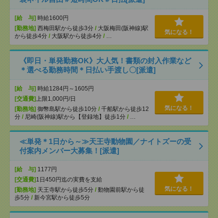
[給 与]
時給1600円
[勤務地]
西梅田駅から徒歩3分
/
大阪梅田(阪神線)駅
気になる！
から徒歩4分
/
大阪駅から徒歩4分
/
…
《即日・単発勤務OK》大人気！書類の封入作業など
＊選べる勤務時間＊日払い手渡し〇[派遣]
[給 与]
時給1284円～1605円
[交通費]
上限1,000円/日
気になる！
[勤務地]
御幣島駅から徒歩10分
/
千船駅から徒歩12
分
/
尼崎(阪神線)駅から【登録地】徒歩1分
/
…
≪単発＊1日から～≫天王寺動物園／ナイトズーの受
付案内メンバー大募集！[派遣]
[給 与]
1177円
[交通費]
1日450円迄の実費を支給
気になる！
[勤務地]
天王寺駅から徒歩5分
/
動物園前駅から徒
歩5分
/
新今宮駅から徒歩5分