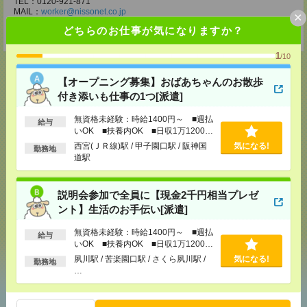
TEL：0120-921-871
MAIL：
worker@nissonet.co.jp
×
担当：採用担当者宛
どちらのお仕事が気になりますか？
受付可能日時：9:30-19:00 ※電話受付時間⇒9:30-21:00
1
/10
【オープニング募集】おばあちゃんのお散歩
付き添いも仕事の1つ[派遣]
応募ページへ
無資格未経験：時給1400円～ ■週払
給与
いOK ■扶養内OK ■日収1万1200円
以上
西宮(ＪＲ線)駅 / 甲子園口駅 / 阪神国
気になる!
勤務地
気になる！
道駅
説明会参加で全員に【現金2千円相当プレゼ
メール
LINE
で送る
で送る
ント】生活のお手伝い[派遣]
無資格未経験：時給1400円～ ■週払
給与
いOK ■扶養内OK ■日収1万1200円
シェア
ツイート
ブックマーク
以上
夙川駅 / 苦楽園口駅 / さくら夙川駅 /
気になる!
勤務地
…
あなたの閲覧履歴からの