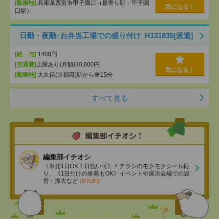
[勤務地]
兵庫県西宮市甲子園口（最寄り駅：甲子園
気になる！
口駅）
日勤・夜勤♪お弁当工場での盛り付け_H131835[派遣]
[給 与]
1400円
[交通費]
上限あり(月額)30,000円
気になる！
[勤務地]
大久保(京都府)駅から車15分
すべて見る
編集部イチオシ
《単発1日OK！日払い可》＊チラシのモクモクシール貼
り、《1日だけの単発もOK》イベントや展示会場での設
営・撤去など
(8/7UP!)