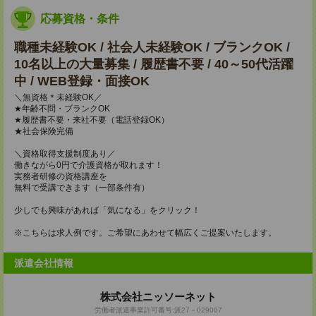
応募資格・条件
職種未経験OK / 社会人未経験OK / ブランクOK /
10名以上の大量募集 / 履歴書不要 / 40～50代活躍
中 / WEB登録・面接OK
＼無資格＊未経験OK／
★年齢不問・ブランクOK
★履歴書不要・来社不要（電話登録OK）
★社会保険完備
＼資格取得支援制度あり／
働きながら0円で介護資格が取れます！
実務者研修の資格講座を
無料で受講できます（一部条件有）
少しでも興味があれば「気になる」をクリック！
※こちらは求人例です。ご希望にあわせて幅広くご提案いたします。
派遣会社情報
株式会社ニッソーネット
労働者派遣事業許可番号:派27－029007