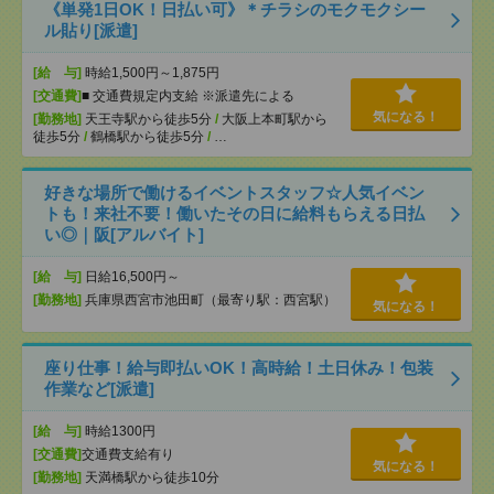
《単発1日OK！日払い可》＊チラシのモクモクシー
ル貼り[派遣]
[給 与]
時給1,500円～1,875円
[交通費]
■ 交通費規定内支給 ※派遣先による
気になる！
[勤務地]
天王寺駅から徒歩5分
/
大阪上本町駅から
徒歩5分
/
鶴橋駅から徒歩5分
/
…
好きな場所で働けるイベントスタッフ☆人気イベン
トも！来社不要！働いたその日に給料もらえる日払
い◎｜阪[アルバイト]
[給 与]
日給16,500円～
[勤務地]
兵庫県西宮市池田町（最寄り駅：西宮駅）
気になる！
座り仕事！給与即払いOK！高時給！土日休み！包装
作業など[派遣]
[給 与]
時給1300円
[交通費]
交通費支給有り
気になる！
[勤務地]
天満橋駅から徒歩10分