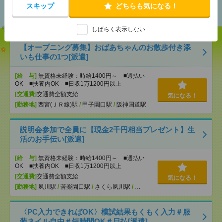
おすすめ
スキップ
どちらも気になる！
しばらく表示しない
【オープニング募集】おばあちゃんのお散歩付き添
いも仕事の1つ[派遣]
[給 与]
無資格未経験：時給1400円～ ■週払い
OK ■扶養内OK ■日収1万1200円以上
[交通費]
交通費全額支給
気になる！
[勤務地]
西宮(ＪＲ線)駅
/
甲子園口駅
/
阪神国道駅
説明会参加で全員に【現金2千円相当プレゼント】生
活のお手伝い[派遣]
[給 与]
無資格未経験：時給1400円～ ■週払い
OK ■扶養内OK ■日収1万1200円以上
[交通費]
交通費全額支給
気になる！
[勤務地]
夙川駅
/
苦楽園口駅
/
さくら夙川駅
/
…
〈PC入力できればOK〉模試結果もくもく入力＃服
装ネイル自由＃短時間OK＃日払[派遣]