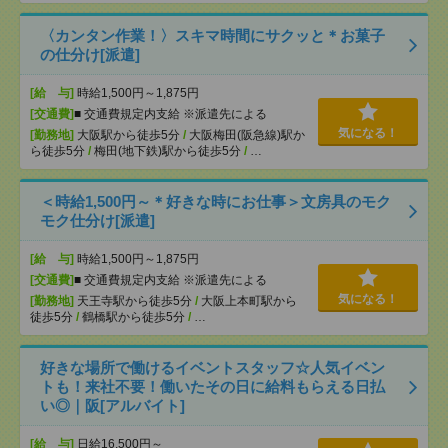
〈カンタン作業！〉スキマ時間にサクッと＊お菓子
の仕分け[派遣]
[給 与]
時給1,500円～1,875円
[交通費]
■ 交通費規定内支給 ※派遣先による
気になる！
[勤務地]
大阪駅から徒歩5分
/
大阪梅田(阪急線)駅か
ら徒歩5分
/
梅田(地下鉄)駅から徒歩5分
/
…
＜時給1,500円～＊好きな時にお仕事＞文房具のモク
モク仕分け[派遣]
[給 与]
時給1,500円～1,875円
[交通費]
■ 交通費規定内支給 ※派遣先による
気になる！
[勤務地]
天王寺駅から徒歩5分
/
大阪上本町駅から
徒歩5分
/
鶴橋駅から徒歩5分
/
…
好きな場所で働けるイベントスタッフ☆人気イベン
トも！来社不要！働いたその日に給料もらえる日払
い◎｜阪[アルバイト]
[給 与]
日給16,500円～