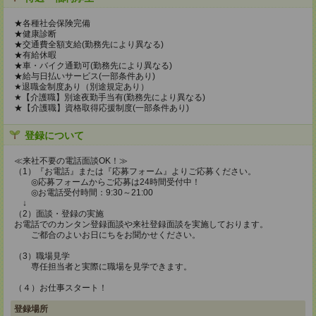
★各種社会保険完備
★健康診断
★交通費全額支給(勤務先により異なる)
★有給休暇
★車・バイク通勤可(勤務先により異なる)
★給与日払いサービス(一部条件あり)
★退職金制度あり（別途規定あり）
★【介護職】別途夜勤手当有(勤務先により異なる)
★【介護職】資格取得応援制度(一部条件あり)
登録について
≪来社不要の電話面談OK！≫
（1）『お電話』または『応募フォーム』よりご応募ください。
◎応募フォームからご応募は24時間受付中！
◎お電話受付時間：9:30～21:00
↓
（2）面談・登録の実施
お電話でのカンタン登録面談や来社登録面談を実施しております。
ご都合のよいお日にちをお聞かせください。
（3）職場見学
専任担当者と実際に職場を見学できます。
（４）お仕事スタート！
登録場所