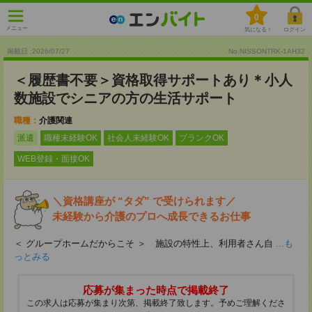
0
メニュー
気になる！
ログイン
掲載日 :2026
/
07
/
27
No.NISSONTRK-1AH32
＜履歴書不要＞資格取得サポートあり＊小人
数施設でシニアの方の生活サポート
職種：
介護関連
派遣
職種未経験OK
社会人未経験OK
ブランクOK
WEB登録・面接OK
＼資格講座が “タダ” で受けられます／
未経験から介護のプロへ成長できるお仕事
＜ グループホームだからこそ ＞ 施設の特性上、利用者さん自
...も
っとみる
応募が集まった時点で掲載終了
この求人は応募が集まり次第、掲載終了致します。予めご理解くださ