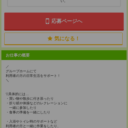
い。
応募ページへ
気になる！
お仕事の概要
／
グループホームにて
利用者の方の日常生活をサポート！
＼
▽具体的には…
・買い物や散歩に付き添ったり
・折り紙や体操などのレクレーションに
一緒に参加したり
・食事の準備を一緒にしたり
・入浴やトイレ時のサポートなど
利用者の方と一緒に作業をしたり、