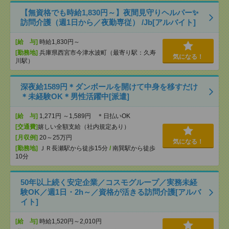
【無資格でも時給1,830円～】夜間見守りヘルパー✨
訪問介護（週1日から／夜勤専従） /Jb[アルバイト]
[給 与]
時給1,830円～
[勤務地]
兵庫県西宮市今津水波町（最寄り駅：久寿
気になる！
川駅）
深夜給1589円＊ダンボールを開けて中身を移すだけ
＊未経験OK＊男性活躍中[派遣]
[給 与]
1,271円 ～1,589円 ＊日払いOK
[交通費]
嬉しい全額支給（社内規定あり）
[月収例]
20～25万円
気になる！
[勤務地]
ＪＲ長瀬駅から徒歩15分
/
南巽駅から徒歩
10分
50年以上続く安定企業／コスモグループ／実務未経
験OK／週1日・2h～／資格が活きる訪問介護[アルバ
イト]
[給 与]
時給1,520円～2,010円