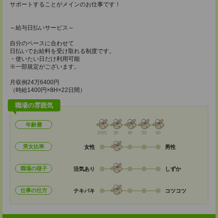
サポートすることがメインのお仕事です！
～給与日払いサービス～
自分のペースに合わせて
日払いでお給料を受け取れる制度です。
・使いたい日だけ利用可能
※一部規定がございます。
月収例24万6400円
（時給1400円×8H×22日間）
職場の雰囲気
年齢層
20代
30
40
50
60
男女比率
女性
男性
職場の様子
活気あり
しずか
仕事の仕方
テキパキ
コツコツ