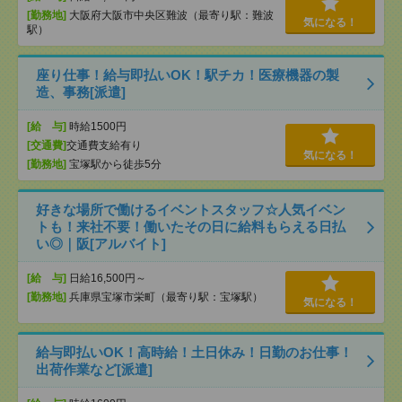
[勤務地]
大阪府大阪市中央区難波（最寄り駅：難波
気になる！
駅）
座り仕事！給与即払いOK！駅チカ！医療機器の製
造、事務[派遣]
[給 与]
時給1500円
[交通費]
交通費支給有り
気になる！
[勤務地]
宝塚駅から徒歩5分
好きな場所で働けるイベントスタッフ☆人気イベン
トも！来社不要！働いたその日に給料もらえる日払
い◎｜阪[アルバイト]
[給 与]
日給16,500円～
[勤務地]
兵庫県宝塚市栄町（最寄り駅：宝塚駅）
気になる！
給与即払いOK！高時給！土日休み！日勤のお仕事！
出荷作業など[派遣]