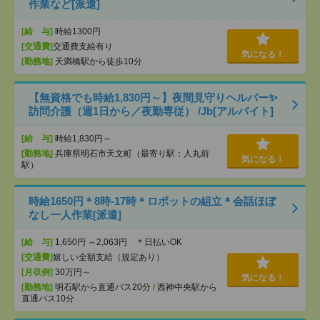
作業など[派遣]
[給 与]
時給1300円
[交通費]
交通費支給有り
気になる！
[勤務地]
天満橋駅から徒歩10分
【無資格でも時給1,830円～】夜間見守りヘルパー✨
訪問介護（週1日から／夜勤専従） /Jb[アルバイト]
[給 与]
時給1,830円～
[勤務地]
兵庫県明石市天文町（最寄り駅：人丸前
気になる！
駅）
時給1650円＊8時-17時＊ロボットの組立＊会話ほぼ
なし一人作業[派遣]
[給 与]
1,650円 ～2,063円 ＊日払いOK
[交通費]
嬉しい全額支給（規定あり）
[月収例]
30万円～
気になる！
[勤務地]
明石駅から直通バス20分
/
西神中央駅から
直通バス10分