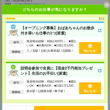
TEL：0120-921-871
×
MAIL：
worker@nissonet.co.jp
担当：採用担当者宛
どちらのお仕事が気になりますか？
受付可能日時：9:30-19:00 ※電話受付時間⇒9:30-21:00
1
/10
【オープニング募集】おばあちゃんのお散歩
付き添いも仕事の1つ[派遣]
応募ページへ
無資格未経験：時給1400円～ ■週払
給与
いOK ■扶養内OK ■日収1万1200円
以上
三ノ宮駅 / 元町(兵庫県)駅 / 花隈駅 / …
気になる!
勤務地
気になる！
説明会参加で全員に【現金2千円相当プレゼ
メール
LINE
で送る
で送る
ント】生活のお手伝い[派遣]
無資格未経験：時給1400円～ ■週払
給与
いOK ■扶養内OK ■日収1万1200円
シェア
ツイート
ブックマーク
以上
垂水駅 / 山陽垂水駅 / 舞子駅 / …
気になる!
勤務地
あなたの閲覧履歴からの