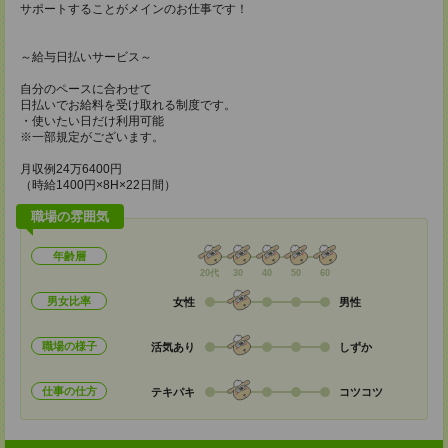
サポートすることがメインのお仕事です！
～給与日払いサービス～
自分のペースに合わせて
日払いでお給料を受け取れる制度です。
・使いたい日だけ利用可能
※一部規定がございます。
月収例24万6400円
（時給1400円×8H×22日間）
職場の雰囲気
年齢層
20代
30
40
50
60
男女比率
女性
男性
職場の様子
活気あり
しずか
仕事の仕方
テキパキ
コツコツ