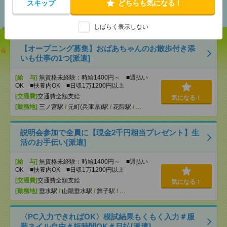
スキップ
どちらも気になる！
おすすめ
しばらく表示しない
【オープニング募集】おばあちゃんのお散歩付き添
いも仕事の1つ[派遣]
[給 与]
無資格未経験：時給1400円～ ■週払い
OK ■扶養内OK ■日収1万1200円以上
[交通費]
交通費全額支給
気になる！
[勤務地]
三ノ宮駅
/
元町(兵庫県)駅
/
花隈駅
/
…
説明会参加で全員に【現金2千円相当プレゼント】生
活のお手伝い[派遣]
[給 与]
無資格未経験：時給1400円～ ■週払い
OK ■扶養内OK ■日収1万1200円以上
[交通費]
交通費全額支給
気になる！
[勤務地]
垂水駅
/
山陽垂水駅
/
舞子駅
/
…
〈PC入力できればOK〉模試結果もくもく入力＃服
装ネイル自由＃短時間OK＃日払[派遣]