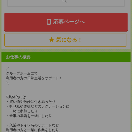
い。
応募ページへ
気になる！
お仕事の概要
／
グループホームにて
利用者の方の日常生活をサポート！
＼
▽具体的には…
・買い物や散歩に付き添ったり
・折り紙や体操などのレクレーションに
一緒に参加したり
・食事の準備を一緒にしたり
・入浴やトイレ時のサポートなど
利用者の方と一緒に作業をしたり、