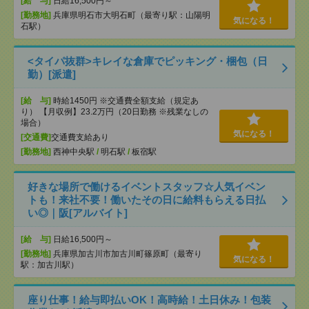
[給 与]
日給16,500円～
[勤務地]
兵庫県明石市大明石町（最寄り駅：山陽明
気になる！
石駅）
<タイパ抜群>キレイな倉庫でピッキング・梱包（日
勤）[派遣]
[給 与]
時給1450円 ※交通費全額支給（規定あ
り） 【月収例】23.2万円（20日勤務 ※残業なしの
場合）
気になる！
[交通費]
交通費支給あり
[勤務地]
西神中央駅
/
明石駅
/
板宿駅
好きな場所で働けるイベントスタッフ☆人気イベン
トも！来社不要！働いたその日に給料もらえる日払
い◎｜阪[アルバイト]
[給 与]
日給16,500円～
[勤務地]
兵庫県加古川市加古川町篠原町（最寄り
気になる！
駅：加古川駅）
座り仕事！給与即払いOK！高時給！土日休み！包装