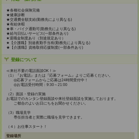
★各種社会保険完備
★健康診断
★交通費全額支給(勤務先により異なる)
★有給休暇
★車・バイク通勤可(勤務先により異なる)
★給与日払いサービス(一部条件あり)
★退職金制度あり（別途規定あり）
★【介護職】別途夜勤手当有(勤務先により異なる)
★【介護職】資格取得応援制度(一部条件あり)
登録について
≪来社不要の電話面談OK！≫
（1）『お電話』または『応募フォーム』よりご応募ください。
◎応募フォームからご応募は24時間受付中！
◎お電話受付時間：9:30～21:00
↓
（2）面談・登録の実施
お電話でのカンタン登録面談や来社登録面談を実施しております。
ご都合のよいお日にちをお聞かせください。
（3）職場見学
専任担当者と実際に職場を見学できます。
（４）お仕事スタート！
登録場所