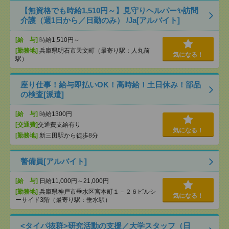
【無資格でも時給1,510円～】見守りヘルパー✨訪問
介護（週1日から／日勤のみ） /Ja[アルバイト]
[給 与]
時給1,510円～
[勤務地]
兵庫県明石市天文町（最寄り駅：人丸前
気になる！
駅）
座り仕事！給与即払いOK！高時給！土日休み！部品
の検査[派遣]
[給 与]
時給1300円
[交通費]
交通費支給有り
気になる！
[勤務地]
新三田駅から徒歩8分
警備員[アルバイト]
[給 与]
日給11,000円～21,000円
[勤務地]
兵庫県神戸市垂水区宮本町１－２６ビルシ
気になる！
ーサイド3階（最寄り駅：垂水駅）
<タイパ抜群>研究活動の支援／大学スタッフ（日