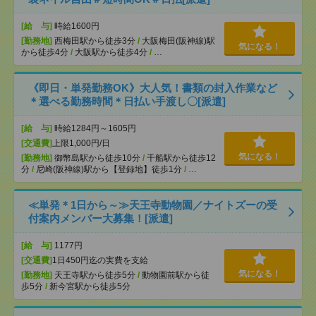
[給 与]
時給1600円
[勤務地]
西梅田駅から徒歩3分
/
大阪梅田(阪神線)駅
気になる！
から徒歩4分
/
大阪駅から徒歩4分
/
…
《即日・単発勤務OK》大人気！書類の封入作業など
＊選べる勤務時間＊日払い手渡し〇[派遣]
[給 与]
時給1284円～1605円
[交通費]
上限1,000円/日
気になる！
[勤務地]
御幣島駅から徒歩10分
/
千船駅から徒歩12
分
/
尼崎(阪神線)駅から【登録地】徒歩1分
/
…
≪単発＊1日から～≫天王寺動物園／ナイトズーの受
付案内メンバー大募集！[派遣]
[給 与]
1177円
[交通費]
1日450円迄の実費を支給
気になる！
[勤務地]
天王寺駅から徒歩5分
/
動物園前駅から徒
歩5分
/
新今宮駅から徒歩5分