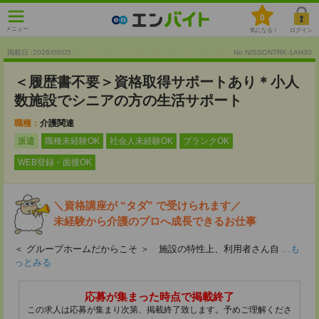
0
メニュー
気になる！
ログイン
掲載日 :2026
/
08
/
05
No.NISSONTRK-1AH30
＜履歴書不要＞資格取得サポートあり＊小人
数施設でシニアの方の生活サポート
職種：
介護関連
派遣
職種未経験OK
社会人未経験OK
ブランクOK
WEB登録・面接OK
＼資格講座が “タダ” で受けられます／
未経験から介護のプロへ成長できるお仕事
＜ グループホームだからこそ ＞ 施設の特性上、利用者さん自
...も
っとみる
応募が集まった時点で掲載終了
この求人は応募が集まり次第、掲載終了致します。予めご理解くださ