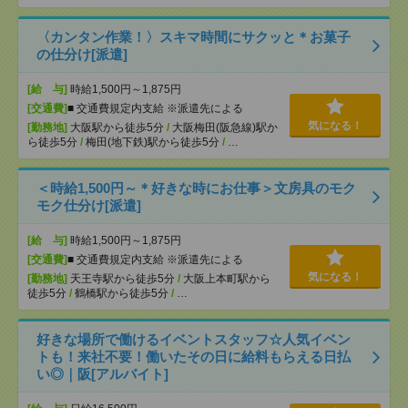
〈カンタン作業！〉スキマ時間にサクッと＊お菓子
の仕分け[派遣]
[給 与]
時給1,500円～1,875円
[交通費]
■ 交通費規定内支給 ※派遣先による
気になる！
[勤務地]
大阪駅から徒歩5分
/
大阪梅田(阪急線)駅か
ら徒歩5分
/
梅田(地下鉄)駅から徒歩5分
/
…
＜時給1,500円～＊好きな時にお仕事＞文房具のモク
モク仕分け[派遣]
[給 与]
時給1,500円～1,875円
[交通費]
■ 交通費規定内支給 ※派遣先による
気になる！
[勤務地]
天王寺駅から徒歩5分
/
大阪上本町駅から
徒歩5分
/
鶴橋駅から徒歩5分
/
…
好きな場所で働けるイベントスタッフ☆人気イベン
トも！来社不要！働いたその日に給料もらえる日払
い◎｜阪[アルバイト]