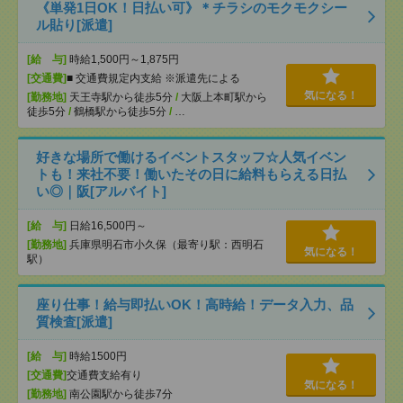
《単発1日OK！日払い可》＊チラシのモクモクシー
ル貼り[派遣]
[給 与]
時給1,500円～1,875円
[交通費]
■ 交通費規定内支給 ※派遣先による
気になる！
[勤務地]
天王寺駅から徒歩5分
/
大阪上本町駅から
徒歩5分
/
鶴橋駅から徒歩5分
/
…
好きな場所で働けるイベントスタッフ☆人気イベン
トも！来社不要！働いたその日に給料もらえる日払
い◎｜阪[アルバイト]
[給 与]
日給16,500円～
[勤務地]
兵庫県明石市小久保（最寄り駅：西明石
気になる！
駅）
座り仕事！給与即払いOK！高時給！データ入力、品
質検査[派遣]
[給 与]
時給1500円
[交通費]
交通費支給有り
気になる！
[勤務地]
南公園駅から徒歩7分