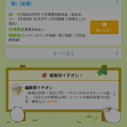
勤）[派遣]
[給 与]
時給2200円 ※交通費全額支給（規定あ
り） 【月収例】30.8万円（20日勤務 ※残業なしの
場合）
[交通費]
交通費支給あり
気になる！
[勤務地]
ウッディタウン中央駅
/
新三田駅
/
三田(兵
庫県)駅
すべて見る
編集部イチオシ
《単発1日OK！日払い可》＊チラシのモクモクシール貼
り、《1日だけの単発もOK》イベントや展示会場での設
営・撤去など
(8/7UP!)