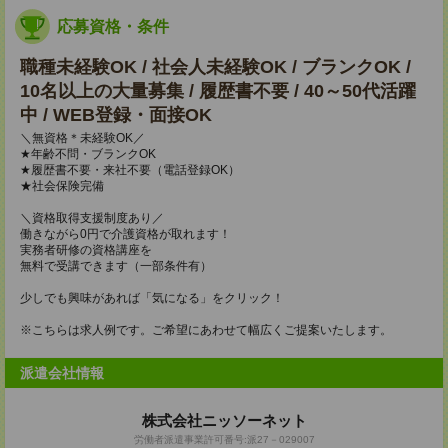
応募資格・条件
職種未経験OK / 社会人未経験OK / ブランクOK /
10名以上の大量募集 / 履歴書不要 / 40～50代活躍
中 / WEB登録・面接OK
＼無資格＊未経験OK／
★年齢不問・ブランクOK
★履歴書不要・来社不要（電話登録OK）
★社会保険完備
＼資格取得支援制度あり／
働きながら0円で介護資格が取れます！
実務者研修の資格講座を
無料で受講できます（一部条件有）
少しでも興味があれば「気になる」をクリック！
※こちらは求人例です。ご希望にあわせて幅広くご提案いたします。
派遣会社情報
株式会社ニッソーネット
労働者派遣事業許可番号:派27－029007