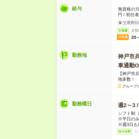
給与
無資格の方：
円 / 初任
交通費別
全額
交通費
20
月収例
勤務地
神戸市
車通勤O
【神戸市
地多数！
グループ
勤務曜日
週2～3 
シフト制
※平日のみ
※週3日も
シ
休日休暇