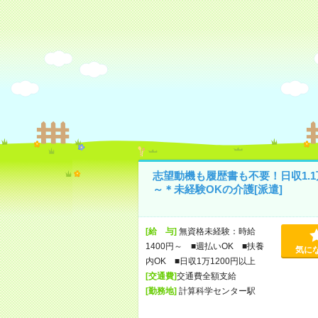
志望動機も履歴書も不要！日収1.1
～＊未経験OKの介護[派遣]
[給 与]
無資格未経験：時給
1400円～ ■週払いOK ■扶養
気に
内OK ■日収1万1200円以上
[交通費]
交通費全額支給
[勤務地]
計算科学センター駅