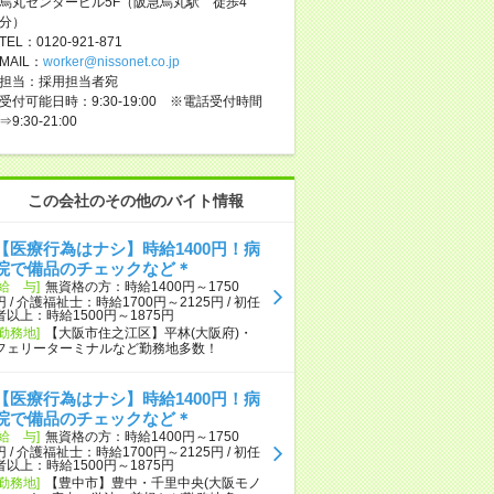
烏丸センタービル5F（阪急烏丸駅 徒歩4
分）
TEL：0120-921-871
MAIL：
worker@nissonet.co.jp
担当：採用担当者宛
受付可能日時：9:30-19:00 ※電話受付時間
⇒9:30-21:00
この会社のその他のバイト情報
【医療行為はナシ】時給1400円！病
院で備品のチェックなど＊
[給 与]
無資格の方：時給1400円～1750
円 / 介護福祉士：時給1700円～2125円 / 初任
者以上：時給1500円～1875円
[勤務地]
【大阪市住之江区】平林(大阪府)・
フェリーターミナルなど勤務地多数！
【医療行為はナシ】時給1400円！病
院で備品のチェックなど＊
[給 与]
無資格の方：時給1400円～1750
円 / 介護福祉士：時給1700円～2125円 / 初任
者以上：時給1500円～1875円
[勤務地]
【豊中市】豊中・千里中央(大阪モノ