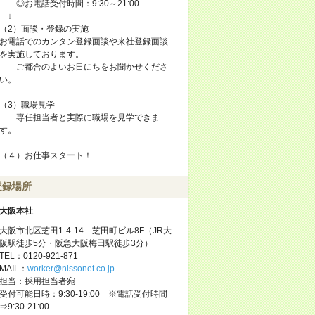
◎お電話受付時間：9:30～21:00
↓
（2）面談・登録の実施
お電話でのカンタン登録面談や来社登録面談
を実施しております。
ご都合のよいお日にちをお聞かせくださ
い。
（3）職場見学
専任担当者と実際に職場を見学できま
す。
（４）お仕事スタート！
登録場所
大阪本社
大阪市北区芝田1-4-14 芝田町ビル8F（JR大
阪駅徒歩5分・阪急大阪梅田駅徒歩3分）
TEL：0120-921-871
MAIL：
worker@nissonet.co.jp
担当：採用担当者宛
受付可能日時：9:30-19:00 ※電話受付時間
⇒9:30-21:00