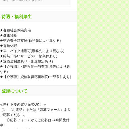
待遇・福利厚生
★各種社会保険完備
★健康診断
★交通費全額支給(勤務先により異なる)
★有給休暇
★車・バイク通勤可(勤務先により異なる)
★給与日払いサービス(一部条件あり)
★退職金制度あり（別途規定あり）
★【介護職】別途夜勤手当有(勤務先により異
なる)
★【介護職】資格取得応援制度(一部条件あり)
登録について
≪来社不要の電話面談OK！≫
（1）『お電話』または『応募フォーム』より
ご応募ください。
◎応募フォームからご応募は24時間受付
中！