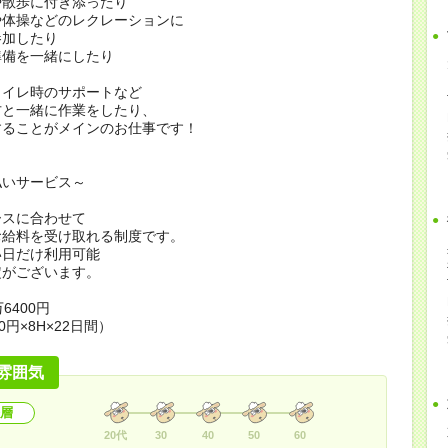
や散歩に付き添ったり
や体操などのレクレーションに
加したり
準備を一緒にしたり
トイレ時のサポートなど
方と一緒に作業をしたり、
することがメインのお仕事です！
払いサービス～
ースに合わせて
お給料を受け取れる制度です。
い日だけ利用可能
定がございます。
6400円
0円×8H×22日間）
雰囲気
層
20代
30
40
50
60