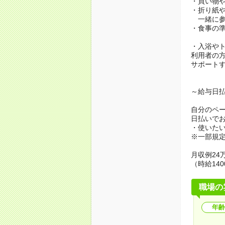
・買い物
・折り紙
一緒に参
・食事の
・入浴や
利用者の
サポート
～給与日
自分のペ
日払いで
・使いた
※一部規
月収例24万
（時給140
職場の
年齢