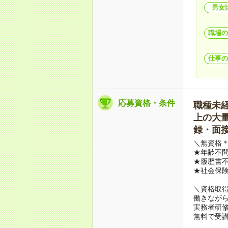
男女
職場の
仕事の
応募資格・条件
職種未経験
上の大量募
録・面接
＼無資格＊
★年齢不問
★履歴書不
★社会保
＼資格取
働きながら
実務者研
無料で受