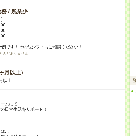
務 / 残業少
例】
:00
:00
:00
一例です！その他シフトもご相談ください！
とんどありません。
ヶ月以上）
月以上
ホームにて
方の日常生活をサポート！
には…