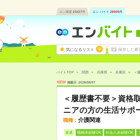
エン派遣
23427
件
エン バイト
28905
件
0
気になるリスト
保存した希
バイトTOP
関西
兵庫県
兵庫区
＜履
NEW
掲載日 :
2026
/
08
/
07
＜履歴書不要＞資格
ニアの方の生活サポ
介護関連
職種：
派遣
職種未経験OK
社会人未経験OK