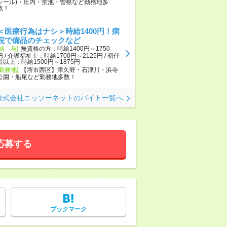
レール)・庄内・蛍池・曽根など勤務地多
数！
＜医療行為はナシ＞時給1400円！病
院で備品のチェックなど
[給 与]
無資格の方：時給1400円～1750
円 / 介護福祉士：時給1700円～2125円 / 初任
者以上：時給1500円～1875円
[勤務地]
【堺市西区】津久野・石津川・浜寺
公園・船尾など勤務地多数！
株式会社ニッソーネットのバイト一覧へ
応募する
ブックマーク