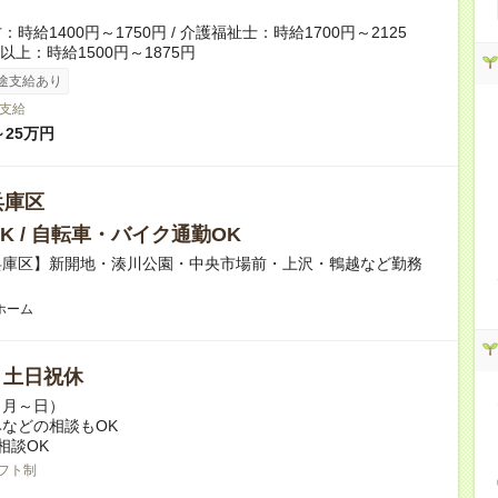
時給1400円～1750円 / 介護福祉士：時給1700円～2125
者以上：時給1500円～1875円
途支給あり
支給
～25万円
兵庫区
K / 自転車・バイク通勤OK
兵庫区】新開地・湊川公園・中央市場前・上沢・鵯越など勤務
ホーム
/ 土日祝休
（月～日）
などの相談もOK
相談OK
フト制