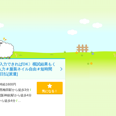
C入力できればOK〉模試結果もく
入力＃服装ネイル自由＃短時間
日払[派遣]
時給1600円
西梅田駅から徒歩3分
/
気になる！
(阪神線)駅から徒歩4分
から徒歩4分
/
…