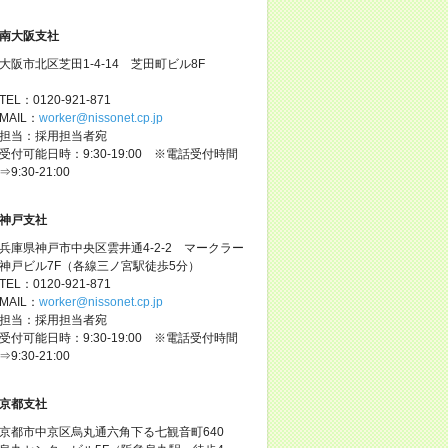
南大阪支社
大阪市北区芝田1-4-14 芝田町ビル8F
TEL：0120-921-871
MAIL：
worker@nissonet.cp.jp
担当：採用担当者宛
受付可能日時：9:30-19:00 ※電話受付時間
⇒9:30-21:00
神戸支社
兵庫県神戸市中央区雲井通4-2-2 マークラー
神戸ビル7F（各線三ノ宮駅徒歩5分）
TEL：0120-921-871
MAIL：
worker@nissonet.cp.jp
担当：採用担当者宛
受付可能日時：9:30-19:00 ※電話受付時間
⇒9:30-21:00
京都支社
京都市中京区烏丸通六角下る七観音町640