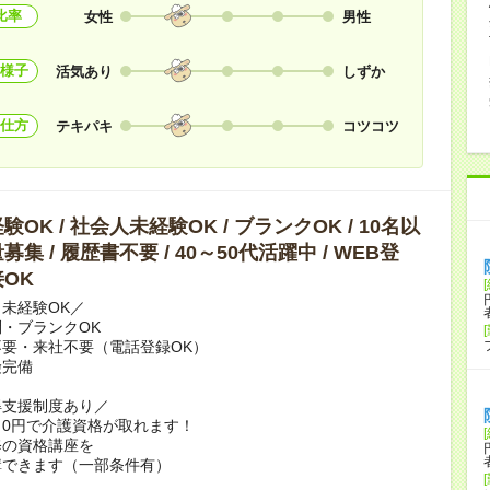
比率
女性
男性
様子
活気あり
しずか
仕方
テキパキ
コツコツ
OK / 社会人未経験OK / ブランクOK / 10名以
集 / 履歴書不要 / 40～50代活躍中 / WEB登
OK
未経験OK／
・ブランクOK
要・来社不要（電話登録OK）
険完備
得支援制度あり／
0円で介護資格が取れます！
修の資格講座を
講できます（一部条件有）