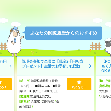
あなたの閲覧履歴からのおすすめ
万円
説明会参加で全員に【現金2千円相当
〈P
プレゼント】生活のお手伝い[派遣]
もく
OK＃
[給 与]
無資格未経験：時給
[給 与]
1400円～ ■週払いOK ■扶養
[勤務地]
なる！
気になる！
内OK ■日収1万1200円以上
大阪梅田
[交通費]
交通費全額支給
/
大阪駅
[勤務地]
兵庫駅
/
新開地駅
/
御
崎公園駅
/
…