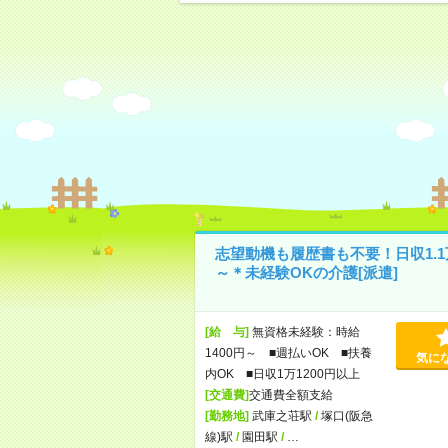
志望動機も履歴書も不要！日収1.1
～＊未経験OKの介護[派遣]
[給 与]
無資格未経験：時給
1400円～ ■週払いOK ■扶養
気に
内OK ■日収1万1200円以上
[交通費]
交通費全額支給
[勤務地]
武庫之荘駅
/
塚口(阪急
線)駅
/
園田駅
/
…