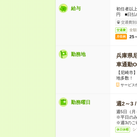
給与
初任者以上：
円 ■日払
交通費別
全額
交通費
25
月収例
勤務地
兵庫県
車通勤O
【尼崎市】
地多数！
サービス
勤務曜日
週2～3 
週5日（月
※平日のみ
※週3のご
シ
休日休暇