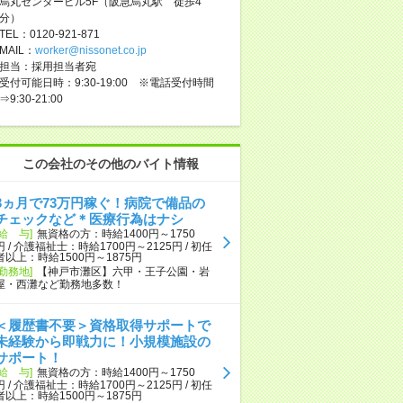
烏丸センタービル5F（阪急烏丸駅 徒歩4
分）
TEL：0120-921-871
MAIL：
worker@nissonet.co.jp
担当：採用担当者宛
受付可能日時：9:30-19:00 ※電話受付時間
⇒9:30-21:00
この会社のその他のバイト情報
3ヵ月で73万円稼ぐ！病院で備品の
チェックなど＊医療行為はナシ
[給 与]
無資格の方：時給1400円～1750
円 / 介護福祉士：時給1700円～2125円 / 初任
者以上：時給1500円～1875円
[勤務地]
【神戸市灘区】六甲・王子公園・岩
屋・西灘など勤務地多数！
＜履歴書不要＞資格取得サポートで
未経験から即戦力に！小規模施設の
サポート！
[給 与]
無資格の方：時給1400円～1750
円 / 介護福祉士：時給1700円～2125円 / 初任
者以上：時給1500円～1875円