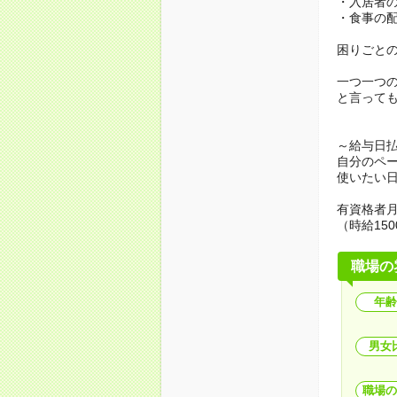
・入居者
・食事の
困りごと
一つ一つ
と言って
～給与日
自分のペ
使いたい
有資格者月
（時給150
職場の
年齢
男女
職場の