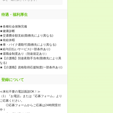
待遇・福利厚生
★各種社会保険完備
★健康診断
★交通費全額支給(勤務先により異なる)
★有給休暇
★車・バイク通勤可(勤務先により異なる)
★給与日払いサービス(一部条件あり)
★退職金制度あり（別途規定あり）
★【介護職】別途夜勤手当有(勤務先により異
なる)
★【介護職】資格取得応援制度(一部条件あり)
登録について
≪来社不要の電話面談OK！≫
（1）『お電話』または『応募フォーム』より
ご応募ください。
◎応募フォームからご応募は24時間受付
中！