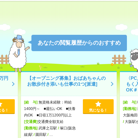
あなたの閲覧履歴からのおすすめ
万円
【オープニング募集】おばあちゃんの
〈P
お散歩付き添いも仕事の1つ[派遣]
もく
OK＃
[給 与]
無資格未経験：時給
[給 与]
1400円～ ■週払いOK ■扶養
[勤務地]
なる！
気になる！
内OK ■日収1万1200円以上
大阪梅田
[交通費]
交通費全額支給
/
大阪駅
[勤務地]
武庫之荘駅
/
塚口(阪急
線)駅
/
園田駅
/
…