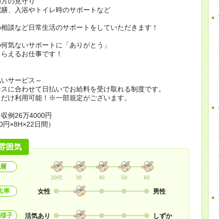
の方の見守り
配膳、入浴やトイレ時のサポートなど
の相談など日常生活のサポートをしていただきます！
の何気ないサポートに「ありがとう」
もらえるお仕事です！
払いサービス～
ースに合わせて日払いでお給料を受け取れる制度です。
日だけ利用可能！※一部規定がございます。
収例26万4000円
0円×8H×22日間）
雰囲気
層
20代
30
40
50
60
比率
女性
男性
様子
活気あり
しずか