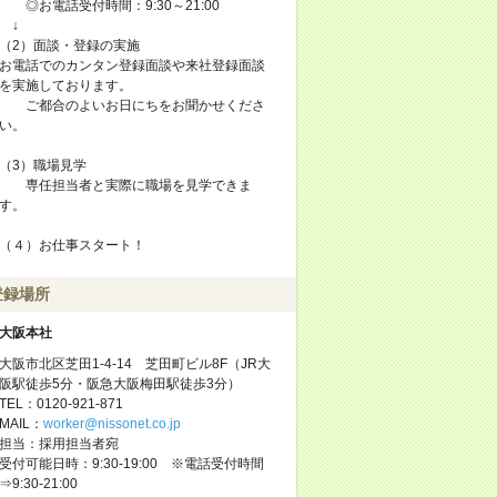
◎お電話受付時間：9:30～21:00
↓
（2）面談・登録の実施
お電話でのカンタン登録面談や来社登録面談
を実施しております。
ご都合のよいお日にちをお聞かせくださ
い。
（3）職場見学
専任担当者と実際に職場を見学できま
す。
（４）お仕事スタート！
登録場所
大阪本社
大阪市北区芝田1-4-14 芝田町ビル8F（JR大
阪駅徒歩5分・阪急大阪梅田駅徒歩3分）
TEL：0120-921-871
MAIL：
worker@nissonet.co.jp
担当：採用担当者宛
受付可能日時：9:30-19:00 ※電話受付時間
⇒9:30-21:00