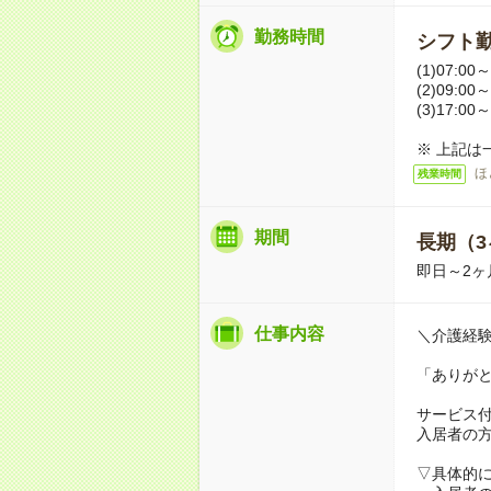
勤務時間
シフト勤
(1)07:00～
(2)09:00～
(3)17:00～
※ 上記は
ほ
残業時間
期間
長期（3
即日～2ヶ
仕事内容
＼介護経
「ありが
サービス
入居者の
▽具体的