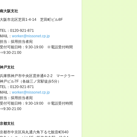
南大阪支社
大阪市北区芝田1-4-14 芝田町ビル8F
TEL：0120-921-871
MAIL：
worker@nissonet.cp.jp
担当：採用担当者宛
受付可能日時：9:30-19:00 ※電話受付時間
⇒9:30-21:00
神戸支社
兵庫県神戸市中央区雲井通4-2-2 マークラー
神戸ビル7F（各線三ノ宮駅徒歩5分）
TEL：0120-921-871
MAIL：
worker@nissonet.cp.jp
担当：採用担当者宛
受付可能日時：9:30-19:00 ※電話受付時間
⇒9:30-21:00
京都支社
京都市中京区烏丸通六角下る七観音町640