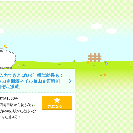
C入力できればOK〉模試結果もく
入力＃服装ネイル自由＃短時間
日払[派遣]
時給1600円
西梅田駅から徒歩3分
/
気になる！
(阪神線)駅から徒歩4分
から徒歩4分
/
…