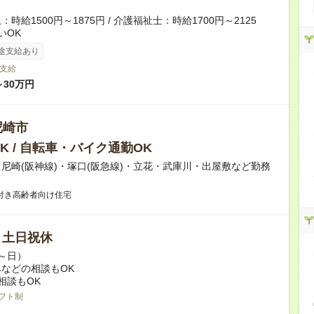
時給1500円～1875円 / 介護福祉士：時給1700円～2125
いOK
途支給あり
支給
～30万円
尼崎市
K / 自転車・バイク通勤OK
尼崎(阪神線)・塚口(阪急線)・立花・武庫川・出屋敷など勤務
付き高齢者向け住宅
/ 土日祝休
～日）
などの相談もOK
相談もOK
フト制