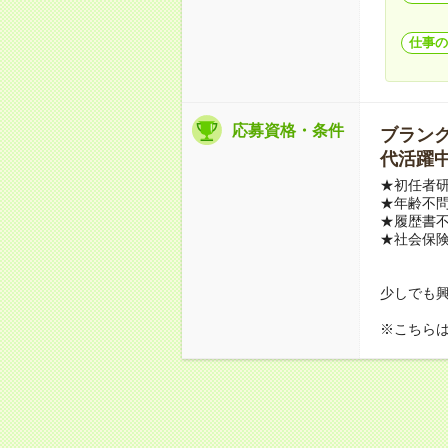
仕事の
応募資格・条件
ブランクO
代活躍中
★初任者
★年齢不問
★履歴書不
★社会保
少しでも
※こちら