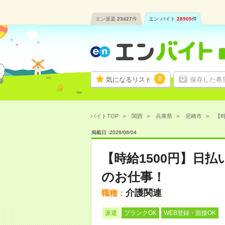
エン派遣
23427
件
エン バイト
28905
件
0
気になるリスト
保存した希
バイトTOP
関西
兵庫県
尼崎市
【時
掲載日 :
2026
/
08
/
04
【時給1500円】日
のお仕事！
介護関連
職種：
派遣
ブランクOK
WEB登録・面接OK