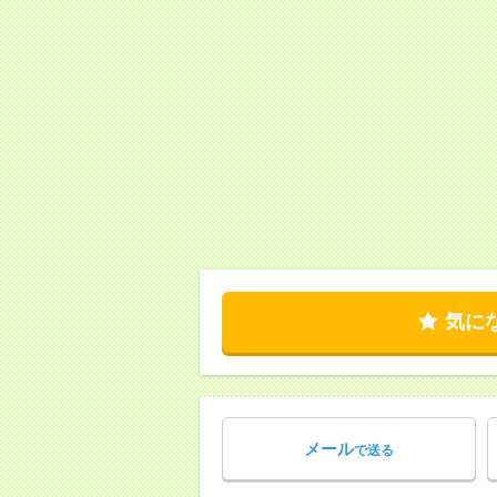
気に
メール
で送る