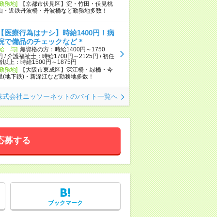
[勤務地]
【京都市伏見区】淀・竹田・伏見桃
山・近鉄丹波橋・丹波橋など勤務地多数！
【医療行為はナシ】時給1400円！病
院で備品のチェックなど＊
[給 与]
無資格の方：時給1400円～1750
円 / 介護福祉士：時給1700円～2125円 / 初任
者以上：時給1500円～1875円
[勤務地]
【大阪市東成区】深江橋・緑橋・今
里(地下鉄)・新深江など勤務地多数！
株式会社ニッソーネットのバイト一覧へ
応募する
ブックマーク