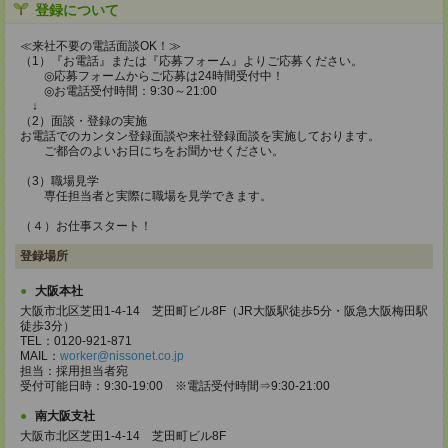
登録について
≪来社不要の電話面談OK！≫
（1）『お電話』または『応募フォーム』よりご応募ください。
◎応募フォームからご応募は24時間受付中！
◎お電話受付時間：9:30～21:00
↓
（2）面談・登録の実施
お電話でのカンタン登録面談や来社登録面談を実施しております。
ご都合のよいお日にちをお聞かせください。
（3）職場見学
専任担当者と実際に職場を見学できます。
（４）お仕事スタート！
登録場所
大阪本社
大阪市北区芝田1-4-14 芝田町ビル8F（JR大阪駅徒歩5分・阪急大阪梅田駅
徒歩3分）
TEL：0120-921-871
MAIL：
worker@nissonet.co.jp
担当：採用担当者宛
受付可能日時：9:30-19:00 ※電話受付時間⇒9:30-21:00
南大阪支社
大阪市北区芝田1-4-14 芝田町ビル8F