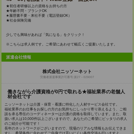
★初任者研修以上の資格をお持ちの方
★年齢不問・ブランクOK
★履歴書不要・来社不要（電話登録OK）
★社会保険完備
少しでも興味があれば「気になる」をクリック！
※こちらは求人例です。ご希望にあわせて幅広くご提案いたします。
派遣会社情報
株式会社ニッソーネット
労働者派遣事業許可番号:派27－029007
働きながら介護資格が0円で取れる★福祉業界の老舗人
材会社です
ニッソーネットは介護・保育・看護に特化した人材サービス会社です。
福祉業界のお仕事をお探しの方のお気持ちにしっかり寄り添えるよう、ご相
談を承る専任のコーディネーターは介護の資格を取得しています。また、取
扱い求人は10,000件以上ございますので、あなたのご希望にピッタリの求人
のご紹介が可能です！
長年のネットワークがございますので、現場のリアルな情報もお伝えできま
すし、希望条件に合わせてご自身では言いにくい条件交渉も行いますよ。