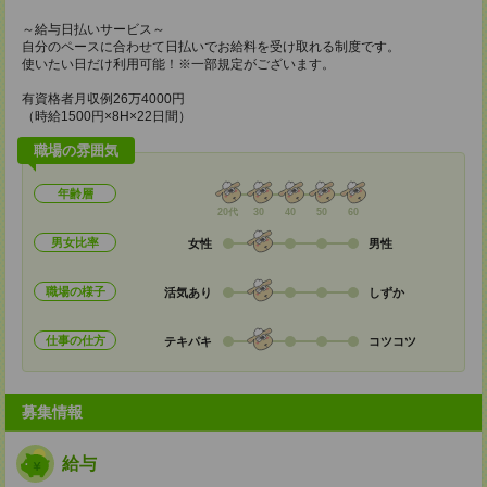
～給与日払いサービス～
自分のペースに合わせて日払いでお給料を受け取れる制度です。
使いたい日だけ利用可能！※一部規定がございます。
有資格者月収例26万4000円
（時給1500円×8H×22日間）
職場の雰囲気
年齢層
20代
30
40
50
60
男女比率
女性
男性
職場の様子
活気あり
しずか
仕事の仕方
テキパキ
コツコツ
募集情報
給与