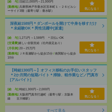
[給 与]
日給11,000円～21,000円
[勤務地]
兵庫県神戸市垂水区宮本町１－２６ビルシ
気になる！
ーサイド3階（最寄り駅：垂水駅）
深夜給1589円＊ダンボールを開けて中身を移すだけ
＊未経験OK＊男性活躍中[派遣]
[給 与]
1,271円 ～1,589円 ＊日払いOK
[交通費]
嬉しい全額支給（社内規定あり）
[月収例]
20～25万円
気になる！
[勤務地]
ＪＲ長瀬駅から徒歩15分
/
南巽駅から徒歩
10分
【時給1300円～】オフィス移転のお手伝いスタッフ
＊2か月間の短期バイト＊掃除、軽作業など／門真市
[アルバイト]
[給 与]
時給1,300円～2,000円
[勤務地]
大阪府門真市打越町（最寄り駅：京阪本
気になる！
線 古川橋駅）
すべて見る