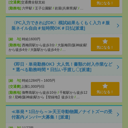
[交通費]
交通費全額支給
気になる！
[勤務地]
六甲駅
/
王子公園駅
/
岩屋(兵庫県)駅
/
…
〈PC入力できればOK〉模試結果もくもく入力＃服
装ネイル自由＃短時間OK＃日払[派遣]
[給 与]
時給1600円
[勤務地]
西梅田駅から徒歩3分
/
大阪梅田(阪神線)駅
気になる！
から徒歩4分
/
大阪駅から徒歩4分
/
…
《即日・単発勤務OK》大人気！書類の封入作業など
＊選べる勤務時間＊日払い手渡し〇[派遣]
[給 与]
時給1284円～1605円
[交通費]
上限1,000円/日
気になる！
[勤務地]
御幣島駅から徒歩10分
/
千船駅から徒歩12
分
/
尼崎(阪神線)駅から【登録地】徒歩1分
/
…
≪単発＊1日から～≫天王寺動物園／ナイトズーの受
付案内メンバー大募集！[派遣]