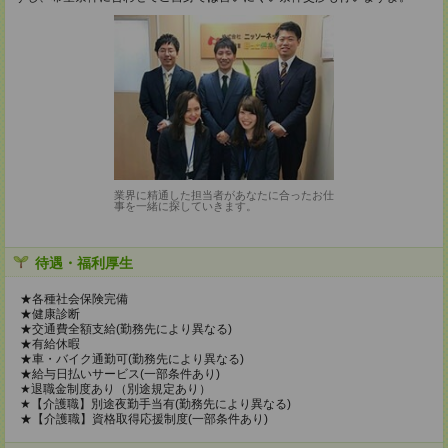
業界に精通した担当者があなたに合ったお仕
事を一緒に探していきます。
待遇・福利厚生
★各種社会保険完備
★健康診断
★交通費全額支給(勤務先により異なる)
★有給休暇
★車・バイク通勤可(勤務先により異なる)
★給与日払いサービス(一部条件あり)
★退職金制度あり（別途規定あり）
★【介護職】別途夜勤手当有(勤務先により異なる)
★【介護職】資格取得応援制度(一部条件あり)