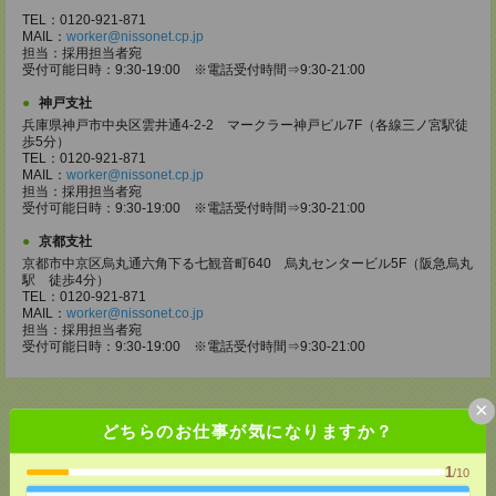
TEL：0120-921-871
MAIL：
worker@nissonet.cp.jp
担当：採用担当者宛
受付可能日時：9:30-19:00 ※電話受付時間⇒9:30-21:00
神戸支社
兵庫県神戸市中央区雲井通4-2-2 マークラー神戸ビル7F（各線三ノ宮駅徒
歩5分）
TEL：0120-921-871
MAIL：
worker@nissonet.cp.jp
担当：採用担当者宛
受付可能日時：9:30-19:00 ※電話受付時間⇒9:30-21:00
京都支社
京都市中京区烏丸通六角下る七観音町640 烏丸センタービル5F（阪急烏丸
駅 徒歩4分）
TEL：0120-921-871
MAIL：
worker@nissonet.co.jp
担当：採用担当者宛
受付可能日時：9:30-19:00 ※電話受付時間⇒9:30-21:00
×
どちらのお仕事が気になりますか？
応募ページへ
1
/10