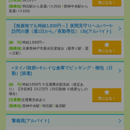
[月収例]
30万円～
気になる！
[勤務地]
明石駅から直通バス20分
/
西神中央駅から
直通バス10分
【無資格でも時給1,830円～】夜間見守りヘルパー✨
訪問介護（週1日から／夜勤専従） /Jb[アルバイト]
[給 与]
時給1,830円～
[勤務地]
兵庫県神戸市垂水区星陵台（最寄り駅：霞
気になる！
ヶ丘駅）
<タイパ抜群>キレイな倉庫でピッキング・梱包（日
勤）[派遣]
[給 与]
時給1450円 ※交通費全額支給（規定あ
り） 【月収例】23.2万円（20日勤務 ※残業なしの
場合）
気になる！
[交通費]
交通費支給あり
[勤務地]
西神中央駅
/
明石駅
/
板宿駅
警備員[アルバイト]