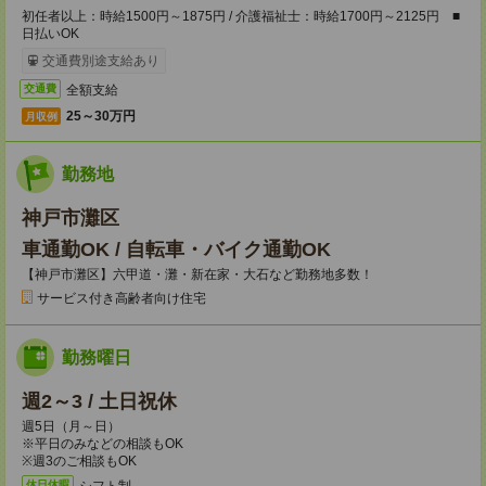
初任者以上：時給1500円～1875円 / 介護福祉士：時給1700円～2125円 ■
日払いOK
交通費別途支給あり
全額支給
交通費
25～30万円
月収例
勤務地
神戸市灘区
車通勤OK / 自転車・バイク通勤OK
【神戸市灘区】六甲道・灘・新在家・大石など勤務地多数！
サービス付き高齢者向け住宅
勤務曜日
週2～3 / 土日祝休
週5日（月～日）
※平日のみなどの相談もOK
※週3のご相談もOK
シフト制
休日休暇