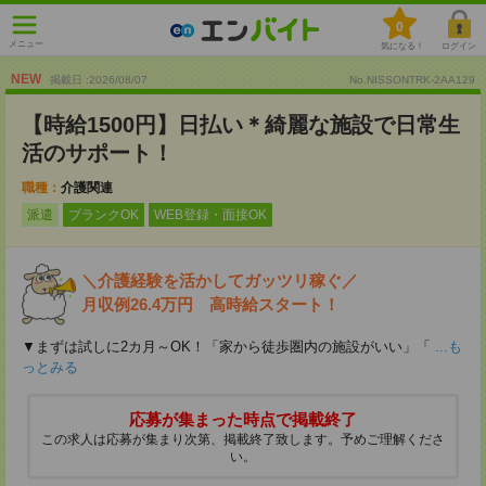
0
メニュー
気になる！
ログイン
NEW
掲載日 :2026
/
08
/
07
No.NISSONTRK-2AA129
【時給1500円】日払い＊綺麗な施設で日常生
活のサポート！
職種：
介護関連
派遣
ブランクOK
WEB登録・面接OK
＼介護経験を活かしてガッツリ稼ぐ／
月収例26.4万円 高時給スタート！
▼まずは試しに2カ月～OK！「家から徒歩圏内の施設がいい」「
...も
っとみる
応募が集まった時点で掲載終了
この求人は応募が集まり次第、掲載終了致します。予めご理解くださ
い。