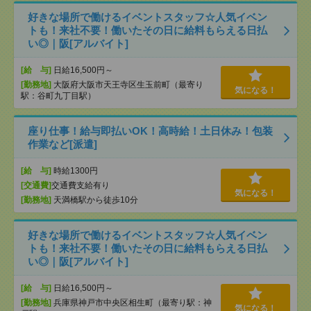
好きな場所で働けるイベントスタッフ☆人気イベン
トも！来社不要！働いたその日に給料もらえる日払
い◎｜阪[アルバイト]
[給 与]
日給16,500円～
[勤務地]
大阪府大阪市天王寺区生玉前町（最寄り
気になる！
駅：谷町九丁目駅）
座り仕事！給与即払いOK！高時給！土日休み！包装
作業など[派遣]
[給 与]
時給1300円
[交通費]
交通費支給有り
気になる！
[勤務地]
天満橋駅から徒歩10分
好きな場所で働けるイベントスタッフ☆人気イベン
トも！来社不要！働いたその日に給料もらえる日払
い◎｜阪[アルバイト]
[給 与]
日給16,500円～
[勤務地]
兵庫県神戸市中央区相生町（最寄り駅：神
気になる！