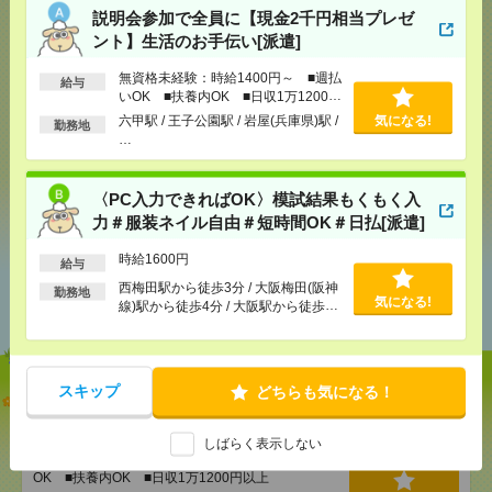
説明会参加で全員に【現金2千円相当プレゼ
ント】生活のお手伝い[派遣]
気になる！
無資格未経験：時給1400円～ ■週払
給与
いOK ■扶養内OK ■日収1万1200円
以上
メール
六甲駅 / 王子公園駅 / 岩屋(兵庫県)駅 /
LINE
気になる!
で送る
で送る
勤務地
…
シェア
〈PC入力できればOK〉模試結果もくもく入
ツイート
ブックマーク
力＃服装ネイル自由＃短時間OK＃日払[派遣]
時給1600円
給与
あなたの閲覧履歴からの
西梅田駅から徒歩3分 / 大阪梅田(阪神
勤務地
おすすめ
気になる!
線)駅から徒歩4分 / 大阪駅から徒歩4
分 / …
スキップ
どちらも気になる！
説明会参加で全員に【現金2千円相当プレゼント】生
活のお手伝い[派遣]
しばらく表示しない
[給 与]
無資格未経験：時給1400円～ ■週払い
OK ■扶養内OK ■日収1万1200円以上