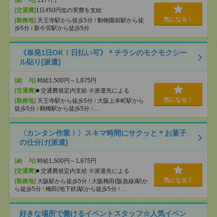
[給 与]
1177円
[交通費]
1日450円迄の実費を支給
気になる！
[勤務地]
天王寺駅から徒歩5分
/
動物園前駅から徒
歩5分
/
新今宮駅から徒歩5分
《単発1日OK！日払い可》＊チラシのモクモクシー
ル貼り[派遣]
[給 与]
時給1,500円～1,875円
[交通費]
■ 交通費規定内支給 ※派遣先による
気になる！
[勤務地]
天王寺駅から徒歩5分
/
大阪上本町駅から
徒歩5分
/
鶴橋駅から徒歩5分
/
…
〈カンタン作業！〉スキマ時間にサクッと＊お菓子
の仕分け[派遣]
[給 与]
時給1,500円～1,875円
[交通費]
■ 交通費規定内支給 ※派遣先による
気になる！
[勤務地]
大阪駅から徒歩5分
/
大阪梅田(阪急線)駅か
ら徒歩5分
/
梅田(地下鉄)駅から徒歩5分
/
…
好きな場所で働けるイベントスタッフ☆人気イベン