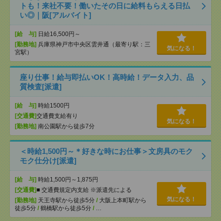
トも！来社不要！働いたその日に給料もらえる日払
い◎｜阪[アルバイト]
[給 与]
日給16,500円～
[勤務地]
兵庫県神戸市中央区雲井通（最寄り駅：三
気になる！
宮駅）
座り仕事！給与即払いOK！高時給！データ入力、品
質検査[派遣]
[給 与]
時給1500円
[交通費]
交通費支給有り
気になる！
[勤務地]
南公園駅から徒歩7分
＜時給1,500円～＊好きな時にお仕事＞文房具のモク
モク仕分け[派遣]
[給 与]
時給1,500円～1,875円
[交通費]
■ 交通費規定内支給 ※派遣先による
気になる！
[勤務地]
天王寺駅から徒歩5分
/
大阪上本町駅から
徒歩5分
/
鶴橋駅から徒歩5分
/
…