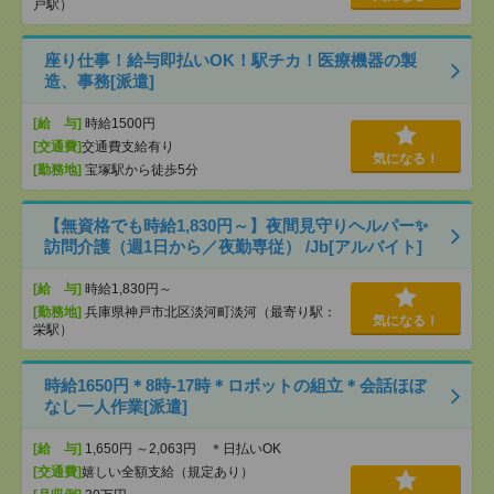
戸駅）
座り仕事！給与即払いOK！駅チカ！医療機器の製
造、事務[派遣]
[給 与]
時給1500円
[交通費]
交通費支給有り
気になる！
[勤務地]
宝塚駅から徒歩5分
【無資格でも時給1,830円～】夜間見守りヘルパー✨
訪問介護（週1日から／夜勤専従） /Jb[アルバイト]
[給 与]
時給1,830円～
[勤務地]
兵庫県神戸市北区淡河町淡河（最寄り駅：
気になる！
栄駅）
時給1650円＊8時-17時＊ロボットの組立＊会話ほぼ
なし一人作業[派遣]
[給 与]
1,650円 ～2,063円 ＊日払いOK
[交通費]
嬉しい全額支給（規定あり）