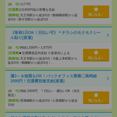
[給 与]
1177円
[交通費]
1日450円迄の実費を支給
気になる！
[勤務地]
天王寺駅から徒歩5分
/
動物園前駅から徒
歩5分
/
新今宮駅から徒歩5分
《単発1日OK！日払い可》＊チラシのモクモクシー
ル貼り[派遣]
[給 与]
時給1,500円～1,875円
[交通費]
■ 交通費規定内支給 ※派遣先による
気になる！
[勤務地]
天王寺駅から徒歩5分
/
大阪上本町駅から
徒歩5分
/
鶴橋駅から徒歩5分
/
…
週3～＆短期もOK！バックオフィス業務〇高時給
2000円！交通費別途支給[派遣]
[給 与]
時給 2000円 ＊日払い・週払いOK（当社
規定）
[勤務地]
長堀橋駅から徒歩3分
/
心斎橋駅から徒歩
気になる！
10分