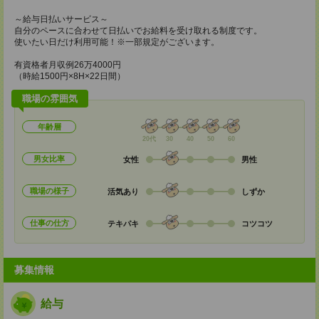
～給与日払いサービス～
自分のペースに合わせて日払いでお給料を受け取れる制度です。
使いたい日だけ利用可能！※一部規定がございます。
有資格者月収例26万4000円
（時給1500円×8H×22日間）
職場の雰囲気
年齢層
20代
30
40
50
60
男女比率
女性
男性
職場の様子
活気あり
しずか
仕事の仕方
テキパキ
コツコツ
募集情報
給与