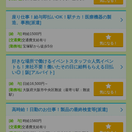
気になる！
座り仕事！給与即払いOK！駅チカ！医療機器の製
造、事務[派遣]
[給 与]
時給1500円
[交通費]
交通費支給有り
気になる！
[勤務地]
宝塚駅から徒歩5分
好きな場所で働けるイベントスタッフ☆人気イベン
トも！来社不要！働いたその日に給料もらえる日払
い◎｜阪[アルバイト]
[給 与]
日給16,500円～
[勤務地]
大阪府大阪市中央区難波（最寄り駅：難波
気になる！
駅）
高時給！日勤のお仕事！製品の最終検査等[派遣]
[給 与]
時給1560円
[交通費]
交通費支給有り