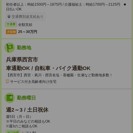
初任者以上：時給1500円～1875円 / 介護福祉士：時給1700円～2125円 ■
日払いOK
交通費別途支給あり
全額支給
交通費
25～30万円
月収例
勤務地
兵庫県西宮市
車通勤OK / 自転車・バイク通勤OK
【西宮市】西宮・夙川・西宮名塩・香櫨園・生瀬など勤務地多数！
サービス付き高齢者向け住宅
勤務曜日
週2～3 / 土日祝休
週5日（月～日）
※平日のみなどの相談もOK
※週3のご相談もOK
シフト制
休日休暇