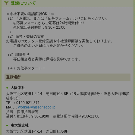
登録について
≪来社不要の電話面談OK！≫
（1）『お電話』または『応募フォーム』よりご応募ください。
◎応募フォームからご応募は24時間受付中！
◎お電話受付時間：9:30～21:00
↓
（2）面談・登録の実施
お電話でのカンタン登録面談や来社登録面談を実施しております。
ご都合のよいお日にちをお聞かせください。
（3）職場見学
専任担当者と実際に職場を見学できます。
（４）お仕事スタート！
登録場所
大阪本社
大阪市北区芝田1-4-14 芝田町ビル8F（JR大阪駅徒歩5分・阪急大阪梅田駅
徒歩3分）
TEL：0120-921-871
MAIL：
worker@nissonet.co.jp
担当：採用担当者宛
受付可能日時：9:30-19:00 ※電話受付時間⇒9:30-21:00
南大阪支社
大阪市北区芝田1-4-14 芝田町ビル8F