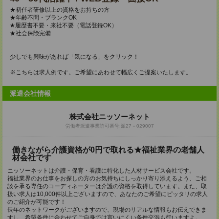
★初任者研修以上の資格をお持ちの方
★年齢不問・ブランクOK
★履歴書不要・来社不要（電話登録OK）
★社会保険完備
少しでも興味があれば「気になる」をクリック！
※こちらは求人例です。ご希望にあわせて幅広くご提案いたします。
派遣会社情報
株式会社ニッソーネット
労働者派遣事業許可番号:派27－029007
働きながら介護資格が0円で取れる★福祉業界の老舗人
材会社です
ニッソーネットは介護・保育・看護に特化した人材サービス会社です。
福祉業界のお仕事をお探しの方のお気持ちにしっかり寄り添えるよう、ご相
談を承る専任のコーディネーターは介護の資格を取得しています。また、取
扱い求人は10,000件以上ございますので、あなたのご希望にピッタリの求人
のご紹介が可能です！
長年のネットワークがございますので、現場のリアルな情報もお伝えできま
すし、希望条件に合わせてご自身では言いにくい条件交渉も行いますよ。