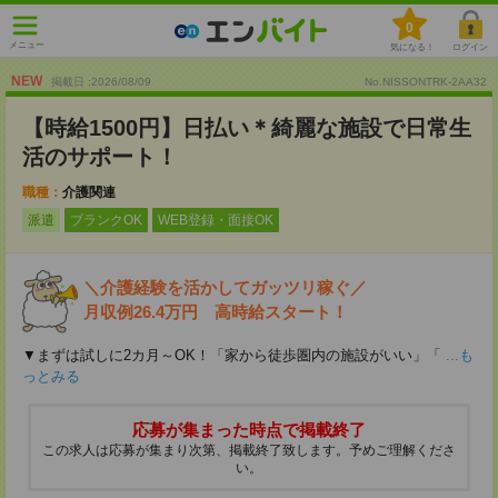
0
メニュー
気になる！
ログイン
NEW
掲載日 :2026
/
08
/
09
No.NISSONTRK-2AA32
【時給1500円】日払い＊綺麗な施設で日常生
活のサポート！
職種：
介護関連
派遣
ブランクOK
WEB登録・面接OK
＼介護経験を活かしてガッツリ稼ぐ／
月収例26.4万円 高時給スタート！
▼まずは試しに2カ月～OK！「家から徒歩圏内の施設がいい」「
...も
っとみる
応募が集まった時点で掲載終了
この求人は応募が集まり次第、掲載終了致します。予めご理解くださ
い。