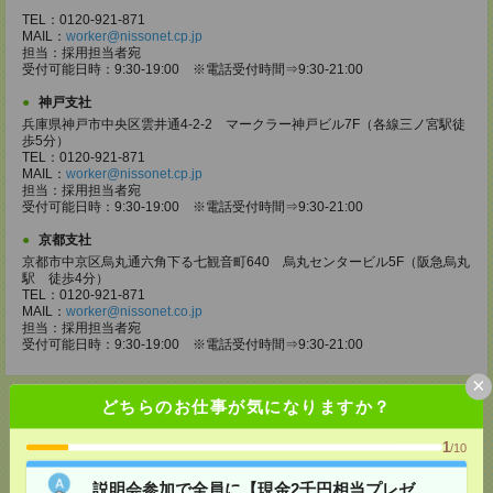
TEL：0120-921-871
MAIL：
worker@nissonet.cp.jp
担当：採用担当者宛
受付可能日時：9:30-19:00 ※電話受付時間⇒9:30-21:00
神戸支社
兵庫県神戸市中央区雲井通4-2-2 マークラー神戸ビル7F（各線三ノ宮駅徒
歩5分）
TEL：0120-921-871
MAIL：
worker@nissonet.cp.jp
担当：採用担当者宛
受付可能日時：9:30-19:00 ※電話受付時間⇒9:30-21:00
京都支社
京都市中京区烏丸通六角下る七観音町640 烏丸センタービル5F（阪急烏丸
駅 徒歩4分）
TEL：0120-921-871
MAIL：
worker@nissonet.co.jp
担当：採用担当者宛
受付可能日時：9:30-19:00 ※電話受付時間⇒9:30-21:00
×
どちらのお仕事が気になりますか？
1
/10
応募ページへ
説明会参加で全員に【現金2千円相当プレゼ