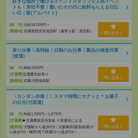
好きな場所で働けるイベントスタッフ☆人気イベン
トも！来社不要！働いたその日に給料もらえる日払
い◎｜阪[アルバイト]
[給 与]
日給16,500円～
[勤務地]
兵庫県西宮市池田町（最寄り駅：西宮駅）
気になる！
座り仕事！高時給！日勤のお仕事！製品の検査作業
[派遣]
[給 与]
時給1550円
[交通費]
交通費支給有り
気になる！
[勤務地]
武庫川団地前駅
〈カンタン作業！〉スキマ時間にサクッと＊お菓子
の仕分け[派遣]
[給 与]
時給1,500円～1,875円
[交通費]
■ 交通費規定内支給 ※派遣先による
気になる！
[勤務地]
大阪駅から徒歩5分
/
大阪梅田(阪急線)駅か
ら徒歩5分
/
梅田(地下鉄)駅から徒歩5分
/
…