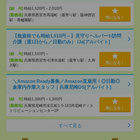
[給 与]
時給1,520円～2,010円
[勤務地]
兵庫県西宮市馬場町（最寄り駅：阪神西宮
気になる！
駅・香櫨園駅）
【無資格でも時給1,510円～】見守りヘルパー✨訪問
介護（週1日から／日勤のみ） /Ja[アルバイト]
[給 与]
時給1,510円～
[勤務地]
兵庫県西宮市今津水波町（最寄り駅：久寿
気になる！
川駅）
＼Amazon Ready募集／Amazon直雇用！◎日勤◎
倉庫内作業スタッフ｜兵庫尼崎DS[アルバイト]
[給 与]
時給1,300円～1,300円
[勤務地]
兵庫県尼崎市末広町1-5-1ESR尼崎ディス
気になる！
トリビューションセンター2F
すべて見る