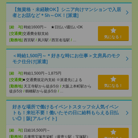
【無資格・未経験OK】シニア向けマンションで入居
者とお話など＊5h～OK！[派遣]
[給 与]
時給1600円～ ★日払い/週払いOK
[交通費]
交通費全額支給
気になる！
[勤務地]
西宮駅
/
夙川駅
/
西宮名塩駅
/
…
＜時給1,500円～＊好きな時にお仕事＞文房具のモク
モク仕分け[派遣]
[給 与]
時給1,500円～1,875円
[交通費]
■ 交通費規定内支給 ※派遣先による
気になる！
[勤務地]
天王寺駅から徒歩5分
/
大阪上本町駅から
徒歩5分
/
鶴橋駅から徒歩5分
/
…
好きな場所で働けるイベントスタッフ☆人気イベン
トも！来社不要！働いたその日に給料もらえる日払
い◎｜阪[アルバイト]
[給 与]
日給16,500円～
[勤務地]
兵庫県宝塚市栄町（最寄り駅：宝塚駅）