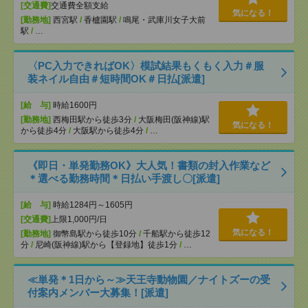
[交通費]
交通費全額支給
気になる！
[勤務地]
西宮駅
/
香櫨園駅
/
鳴尾・武庫川女子大前
駅
/
…
〈PC入力できればOK〉模試結果もくもく入力＃服
装ネイル自由＃短時間OK＃日払[派遣]
[給 与]
時給1600円
[勤務地]
西梅田駅から徒歩3分
/
大阪梅田(阪神線)駅
気になる！
から徒歩4分
/
大阪駅から徒歩4分
/
…
《即日・単発勤務OK》大人気！書類の封入作業など
＊選べる勤務時間＊日払い手渡し〇[派遣]
[給 与]
時給1284円～1605円
[交通費]
上限1,000円/日
気になる！
[勤務地]
御幣島駅から徒歩10分
/
千船駅から徒歩12
分
/
尼崎(阪神線)駅から【登録地】徒歩1分
/
…
≪単発＊1日から～≫天王寺動物園／ナイトズーの受
付案内メンバー大募集！[派遣]