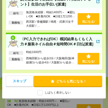
ント】生活のお手伝い[派遣]
気になる！
無資格未経験：時給1400円～ ■週払
給与
いOK ■扶養内OK ■日収1万1200円
以上
西宮駅 / 香櫨園駅 / 鳴尾・武庫川女子
気になる!
勤務地
大前駅 / …
メール
LINE
で送る
で送る
〈PC入力できればOK〉模試結果もくもく入
シェア
ツイート
ブックマーク
力＃服装ネイル自由＃短時間OK＃日払[派遣]
時給1600円
給与
西梅田駅から徒歩3分 / 大阪梅田(阪神
勤務地
あなたの閲覧履歴からの
気になる!
線)駅から徒歩4分 / 大阪駅から徒歩4
おすすめ
分 / …
スキップ
どちらも気になる！
説明会参加で全員に【現金2千円相当プレゼント】生
活のお手伝い[派遣]
しばらく表示しない
[給 与]
無資格未経験：時給1400円～ ■週払い
OK ■扶養内OK ■日収1万1200円以上