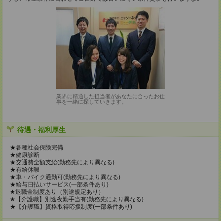
業界に精通した担当者があなたに合ったお仕
事を一緒に探していきます。
待遇・福利厚生
★各種社会保険完備
★健康診断
★交通費全額支給(勤務先により異なる)
★有給休暇
★車・バイク通勤可(勤務先により異なる)
★給与日払いサービス(一部条件あり)
★退職金制度あり（別途規定あり）
★【介護職】別途夜勤手当有(勤務先により異なる)
★【介護職】資格取得応援制度(一部条件あり)