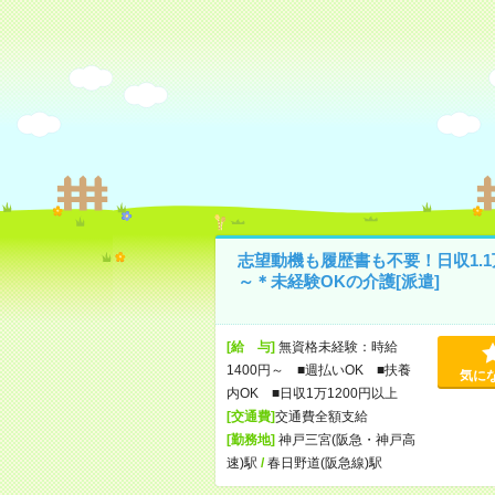
志望動機も履歴書も不要！日収1.1
～＊未経験OKの介護[派遣]
[給 与]
無資格未経験：時給
1400円～ ■週払いOK ■扶養
気に
内OK ■日収1万1200円以上
[交通費]
交通費全額支給
[勤務地]
神戸三宮(阪急・神戸高
速)駅
/
春日野道(阪急線)駅