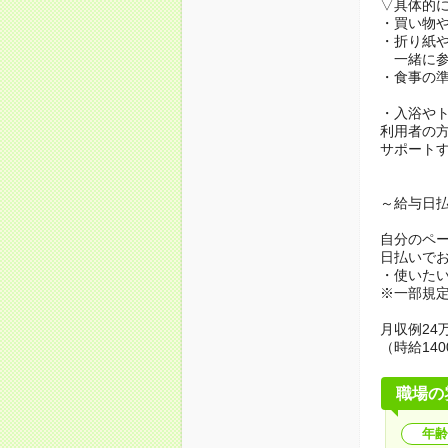
▽具体的
・買い物
・折り紙
一緒に参
・食事の
・入浴や
利用者の
サポート
～給与日
自分のペ
日払いで
・使いた
※一部規
月収例24万
（時給140
職場の
年齢