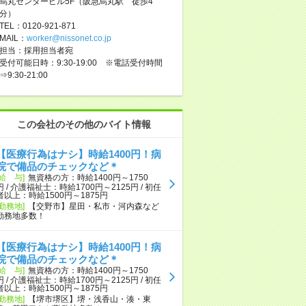
烏丸センタービル5F（阪急烏丸駅 徒歩4
分）
TEL：0120-921-871
MAIL：
worker@nissonet.co.jp
担当：採用担当者宛
受付可能日時：9:30-19:00 ※電話受付時間
⇒9:30-21:00
この会社のその他のバイト情報
【医療行為はナシ】時給1400円！病
院で備品のチェックなど＊
[給 与]
無資格の方：時給1400円～1750
円 / 介護福祉士：時給1700円～2125円 / 初任
者以上：時給1500円～1875円
[勤務地]
【交野市】星田・私市・河内森など
勤務地多数！
【医療行為はナシ】時給1400円！病
院で備品のチェックなど＊
[給 与]
無資格の方：時給1400円～1750
円 / 介護福祉士：時給1700円～2125円 / 初任
者以上：時給1500円～1875円
[勤務地]
【堺市堺区】堺・浅香山・湊・東