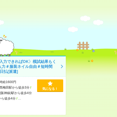
C入力できればOK〉模試結果もく
入力＃服装ネイル自由＃短時間
日払[派遣]
時給1600円
西梅田駅から徒歩3分
/
気になる！
(阪神線)駅から徒歩4分
から徒歩4分
/
…