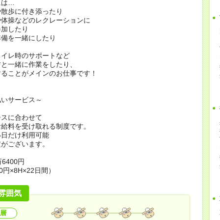
には…
や散歩に付き添ったり
や体操などのレクレーションに
加したり
準備を一緒にしたり
トイレ時のサポートなど
方と一緒に作業をしたり、
することがメインのお仕事です！
払いサービス～
ースに合わせて
お給料を受け取れる制度です。
い日だけ利用可能
定がございます。
6400円
0円×8H×22日間）
雰囲気
層