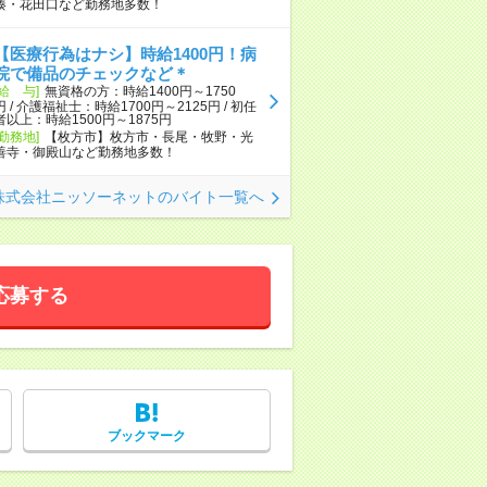
湊・花田口など勤務地多数！
【医療行為はナシ】時給1400円！病
院で備品のチェックなど＊
[給 与]
無資格の方：時給1400円～1750
円 / 介護福祉士：時給1700円～2125円 / 初任
者以上：時給1500円～1875円
[勤務地]
【枚方市】枚方市・長尾・牧野・光
善寺・御殿山など勤務地多数！
株式会社ニッソーネットのバイト一覧へ
応募する
ブックマーク