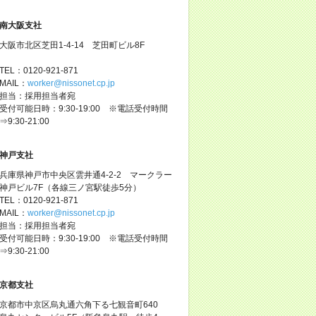
南大阪支社
大阪市北区芝田1-4-14 芝田町ビル8F
TEL：0120-921-871
MAIL：
worker@nissonet.cp.jp
担当：採用担当者宛
受付可能日時：9:30-19:00 ※電話受付時間
⇒9:30-21:00
神戸支社
兵庫県神戸市中央区雲井通4-2-2 マークラー
神戸ビル7F（各線三ノ宮駅徒歩5分）
TEL：0120-921-871
MAIL：
worker@nissonet.cp.jp
担当：採用担当者宛
受付可能日時：9:30-19:00 ※電話受付時間
⇒9:30-21:00
京都支社
京都市中京区烏丸通六角下る七観音町640