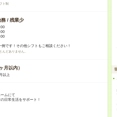
フト制
務 / 残業少
:00
:00
:00
一例です！その他シフトもご相談ください！
とんどありません。
ヶ月以内）
月以上
ホームにて
方の日常生活をサポート！