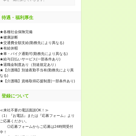
待遇・福利厚生
★各種社会保険完備
★健康診断
★交通費全額支給(勤務先により異なる)
★有給休暇
★車・バイク通勤可(勤務先により異なる)
★給与日払いサービス(一部条件あり)
★退職金制度あり（別途規定あり）
★【介護職】別途夜勤手当有(勤務先により異
なる)
★【介護職】資格取得応援制度(一部条件あり)
登録について
≪来社不要の電話面談OK！≫
（1）『お電話』または『応募フォーム』より
ご応募ください。
◎応募フォームからご応募は24時間受付
中！