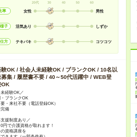
20代
30
40
50
60
比率
女性
男性
様子
活気あり
しずか
仕方
テキパキ
コツコツ
OK / 社会人未経験OK / ブランクOK / 10名以
集 / 履歴書不要 / 40～50代活躍中 / WEB登
OK
未経験OK／
・ブランクOK
要・来社不要（電話登録OK）
険完備
得支援制度あり／
0円で介護資格が取れます！
修の資格講座を
講できます（一部条件有）