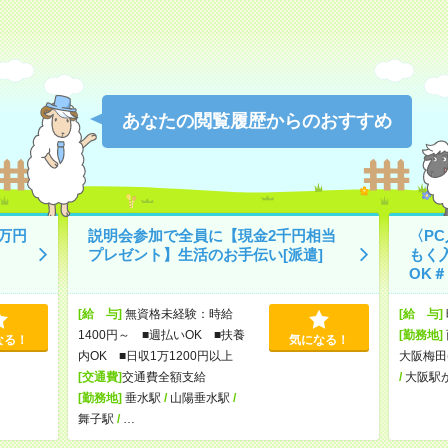
あなたの閲覧履歴からのおすすめ
万円
説明会参加で全員に【現金2千円相当
〈P
プレゼント】生活のお手伝い[派遣]
もく
OK＃
[給 与]
無資格未経験：時給
[給 与]
1400円～ ■週払いOK ■扶養
[勤務地]
なる！
気になる！
内OK ■日収1万1200円以上
大阪梅田
[交通費]
交通費全額支給
/
大阪駅
[勤務地]
垂水駅
/
山陽垂水駅
/
舞子駅
/
…