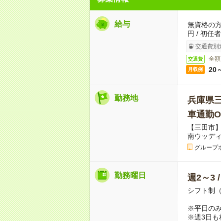
給与
無資格の方：
円 / 初任
交通費別
全額
交通費
20
月収例
勤務地
兵庫県
車通勤O
【三田市】
南ウッデ
グループ
勤務曜日
週2～3 
シフト制
※平日のみ
※週3日も