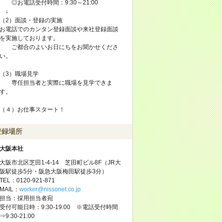
◎お電話受付時間：9:30～21:00
↓
（2）面談・登録の実施
お電話でのカンタン登録面談や来社登録面談
を実施しております。
ご都合のよいお日にちをお聞かせくださ
い。
（3）職場見学
専任担当者と実際に職場を見学できま
す。
（４）お仕事スタート！
登録場所
大阪本社
大阪市北区芝田1-4-14 芝田町ビル8F（JR大
阪駅徒歩5分・阪急大阪梅田駅徒歩3分）
TEL：0120-921-871
MAIL：
worker@nissonet.co.jp
担当：採用担当者宛
受付可能日時：9:30-19:00 ※電話受付時間
⇒9:30-21:00