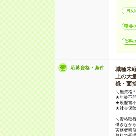
男女
職場の
仕事の
応募資格・条件
職種未経験
上の大量募
録・面接
＼無資格＊
★年齢不問
★履歴書不
★社会保
＼資格取
働きながら
実務者研
無料で受