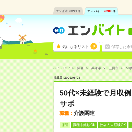
エン派遣
23221
件
エン バイト
28905
件
0
気になるリスト
保存した希
バイトTOP
関西
兵庫県
三田市
50
掲載日 :
2026
/
08
/
03
50代×未経験で月収例
サポ
介護関連
職種：
派遣
職種未経験OK
社会人未経験OK