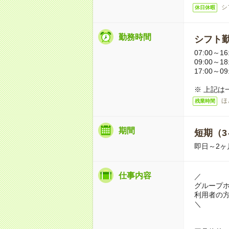
シ
休日休暇
勤務時間
シフト勤
07:00～16
09:00～18
17:00～09
※ 上記は
ほ
残業時間
期間
短期（3
即日～2ヶ
仕事内容
／
グループ
利用者の
＼