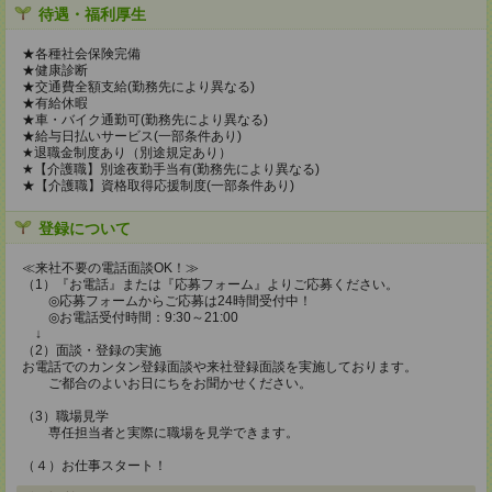
待遇・福利厚生
★各種社会保険完備
★健康診断
★交通費全額支給(勤務先により異なる)
★有給休暇
★車・バイク通勤可(勤務先により異なる)
★給与日払いサービス(一部条件あり)
★退職金制度あり（別途規定あり）
★【介護職】別途夜勤手当有(勤務先により異なる)
★【介護職】資格取得応援制度(一部条件あり)
登録について
≪来社不要の電話面談OK！≫
（1）『お電話』または『応募フォーム』よりご応募ください。
◎応募フォームからご応募は24時間受付中！
◎お電話受付時間：9:30～21:00
↓
（2）面談・登録の実施
お電話でのカンタン登録面談や来社登録面談を実施しております。
ご都合のよいお日にちをお聞かせください。
（3）職場見学
専任担当者と実際に職場を見学できます。
（４）お仕事スタート！