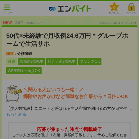
0
メニュー
気になる！
ログイン
NEW
掲載日 :2026
/
08
/
07
No.NISSONTRK-2AB119
50代×未経験で月収例24.6万円＊グループホ
ームで生活サポ
職種：
介護関連
派遣
職種未経験OK
社会人未経験OK
ブランクOK
WEB登録・面接OK
＼関わる人はいつも一緒！／
掃除やお声がけなど簡単なお仕事から＊日払いOK
【少人数施設】ユニットと呼ばれる生活空間で利用者の方が日常生
...
もっとみる
応募が集まった時点で掲載終了
この求人は応募が集まり次第、掲載終了致します。予めご理解くださ