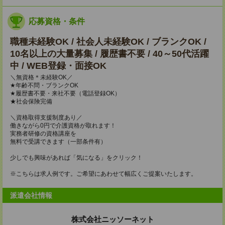
応募資格・条件
職種未経験OK / 社会人未経験OK / ブランクOK /
10名以上の大量募集 / 履歴書不要 / 40～50代活躍
中 / WEB登録・面接OK
＼無資格＊未経験OK／
★年齢不問・ブランクOK
★履歴書不要・来社不要（電話登録OK）
★社会保険完備
＼資格取得支援制度あり／
働きながら0円で介護資格が取れます！
実務者研修の資格講座を
無料で受講できます（一部条件有）
少しでも興味があれば「気になる」をクリック！
※こちらは求人例です。ご希望にあわせて幅広くご提案いたします。
派遣会社情報
株式会社ニッソーネット