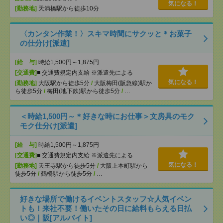
気になる！
[勤務地]
天満橋駅から徒歩10分
〈カンタン作業！〉スキマ時間にサクッと＊お菓子
の仕分け[派遣]
[給 与]
時給1,500円～1,875円
[交通費]
■ 交通費規定内支給 ※派遣先による
気になる！
[勤務地]
大阪駅から徒歩5分
/
大阪梅田(阪急線)駅か
ら徒歩5分
/
梅田(地下鉄)駅から徒歩5分
/
…
＜時給1,500円～＊好きな時にお仕事＞文房具のモク
モク仕分け[派遣]
[給 与]
時給1,500円～1,875円
[交通費]
■ 交通費規定内支給 ※派遣先による
気になる！
[勤務地]
天王寺駅から徒歩5分
/
大阪上本町駅から
徒歩5分
/
鶴橋駅から徒歩5分
/
…
好きな場所で働けるイベントスタッフ☆人気イベン
トも！来社不要！働いたその日に給料もらえる日払
い◎｜阪[アルバイト]