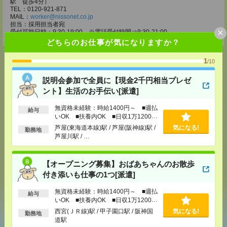
駅 徒歩4分）
TEL：0120-921-871
MAIL：
worker@nissonet.co.jp
担当：採用担当者宛
×
受付可能日時：9:30-19:00 ※電話受付時間⇒9:30-21:00
どちらのお仕事が気になりますか？
1
/10
説明会参加で全員に【現金2千円相当プレゼ
応募ページへ
ント】生活のお手伝い[派遣]
無資格未経験：時給1400円～ ■週払
給与
いOK ■扶養内OK ■日収1万1200円
気になる！
以上
芦屋(東海道本線)駅 / 芦屋(阪神線)駅 /
気になる!
勤務地
芦屋川駅 / …
メール
LINE
で送る
で送る
【オープニング募集】おばあちゃんのお散歩
付き添いも仕事の1つ[派遣]
シェア
無資格未経験：時給1400円～ ■週払
ツイート
ブックマーク
給与
いOK ■扶養内OK ■日収1万1200円
以上
西宮(ＪＲ線)駅 / 甲子園口駅 / 阪神国
気になる!
勤務地
道駅