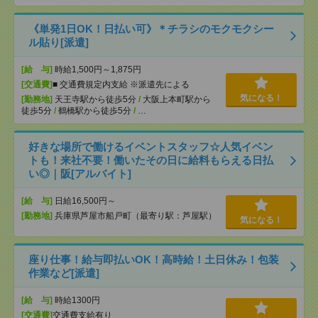
《単発1日OK！日払い可》＊チラシのモクモクシー
ル貼り[派遣]
[給 与]
時給1,500円～1,875円
[交通費]
■ 交通費規定内支給 ※派遣先による
気になる！
[勤務地]
天王寺駅から徒歩5分
/
大阪上本町駅から
徒歩5分
/
鶴橋駅から徒歩5分
/
…
好きな場所で働けるイベントスタッフ☆人気イベン
トも！来社不要！働いたその日に給料もらえる日払
い◎｜阪[アルバイト]
[給 与]
日給16,500円～
[勤務地]
兵庫県芦屋市船戸町（最寄り駅：芦屋駅）
気になる！
座り仕事！給与即払いOK！高時給！土日休み！包装
作業など[派遣]
[給 与]
時給1300円
[交通費]
交通費支給有り