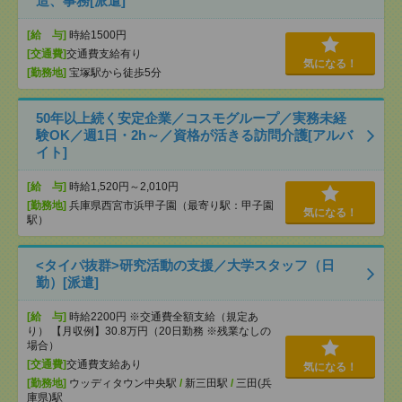
造、事務[派遣]
[給 与]
時給1500円
[交通費]
交通費支給有り
気になる！
[勤務地]
宝塚駅から徒歩5分
50年以上続く安定企業／コスモグループ／実務未経
験OK／週1日・2h～／資格が活きる訪問介護[アルバ
イト]
[給 与]
時給1,520円～2,010円
[勤務地]
兵庫県西宮市浜甲子園（最寄り駅：甲子園
気になる！
駅）
<タイパ抜群>研究活動の支援／大学スタッフ（日
勤）[派遣]
[給 与]
時給2200円 ※交通費全額支給（規定あ
り） 【月収例】30.8万円（20日勤務 ※残業なしの
場合）
[交通費]
交通費支給あり
気になる！
[勤務地]
ウッディタウン中央駅
/
新三田駅
/
三田(兵
庫県)駅