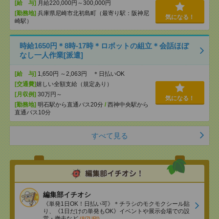
[給 与]
月給220,000円～300,000円
[勤務地]
兵庫県尼崎市北初島町（最寄り駅：阪神尼
気になる！
崎駅）
時給1650円＊8時-17時＊ロボットの組立＊会話ほぼ
なし一人作業[派遣]
[給 与]
1,650円 ～2,063円 ＊日払いOK
[交通費]
嬉しい全額支給（規定あり）
[月収例]
30万円～
気になる！
[勤務地]
明石駅から直通バス20分
/
西神中央駅から
直通バス10分
すべて見る
編集部イチオシ
《単発1日OK！日払い可》＊チラシのモクモクシール貼
り、《1日だけの単発もOK》イベントや展示会場での設
営・撤去など
(8/7UP!)