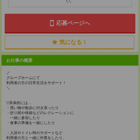
い。
応募ページへ
気になる！
お仕事の概要
／
グループホームにて
利用者の方の日常生活をサポート！
＼
▽具体的には…
・買い物や散歩に付き添ったり
・折り紙や体操などのレクレーションに
一緒に参加したり
・食事の準備を一緒にしたり
・入浴やトイレ時のサポートなど
利用者の方と一緒に作業をしたり、