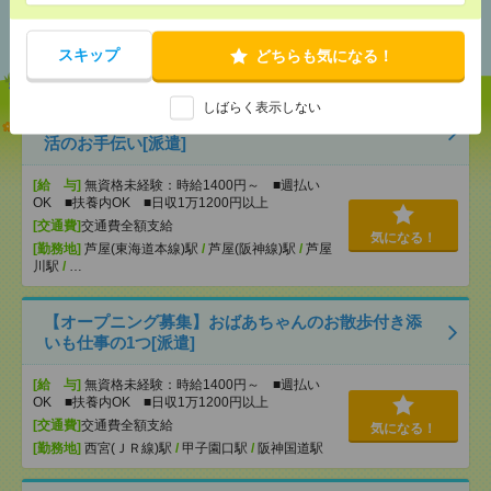
あなたの閲覧履歴からの
おすすめ
スキップ
どちらも気になる！
しばらく表示しない
説明会参加で全員に【現金2千円相当プレゼント】生
活のお手伝い[派遣]
[給 与]
無資格未経験：時給1400円～ ■週払い
OK ■扶養内OK ■日収1万1200円以上
[交通費]
交通費全額支給
気になる！
[勤務地]
芦屋(東海道本線)駅
/
芦屋(阪神線)駅
/
芦屋
川駅
/
…
【オープニング募集】おばあちゃんのお散歩付き添
いも仕事の1つ[派遣]
[給 与]
無資格未経験：時給1400円～ ■週払い
OK ■扶養内OK ■日収1万1200円以上
[交通費]
交通費全額支給
気になる！
[勤務地]
西宮(ＪＲ線)駅
/
甲子園口駅
/
阪神国道駅