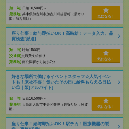
[給 与]
日給16,500円～
[勤務地]
兵庫県加古川市加古川町篠原町（最寄り
気になる！
駅：加古川駅）
座り仕事！給与即払いOK！高時給！データ入力、品
質検査[派遣]
[給 与]
時給1500円
[交通費]
交通費支給有り
気になる！
[勤務地]
南公園駅から徒歩7分
好きな場所で働けるイベントスタッフ☆人気イベン
トも！来社不要！働いたその日に給料もらえる日払
い◎｜阪[アルバイト]
[給 与]
日給16,500円～
[勤務地]
大阪府大阪市中央区難波（最寄り駅：難波
気になる！
駅）
座り仕事！給与即払いOK！駅チカ！医療機器の製