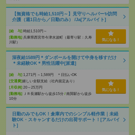
【無資格でも時給1,510円～】見守りヘルパー✨訪問
介護（週1日から／日勤のみ） /Ja[アルバイト]
[給 与]
時給1,510円～
[勤務地]
兵庫県西宮市今津水波町（最寄り駅：久寿
気になる！
川駅）
深夜給1589円＊ダンボールを開けて中身を移すだけ
＊未経験OK＊男性活躍中[派遣]
[給 与]
1,271円 ～1,589円 ＊日払いOK
[交通費]
嬉しい全額支給（社内規定あり）
[月収例]
20～25万円
気になる！
[勤務地]
ＪＲ長瀬駅から徒歩15分
/
南巽駅から徒歩
10分
日勤のみでもOK！倉庫内でのシンプル軽作業｜未経
験OK・スキャンするだけの出荷サポート！[アルバイ
ト]