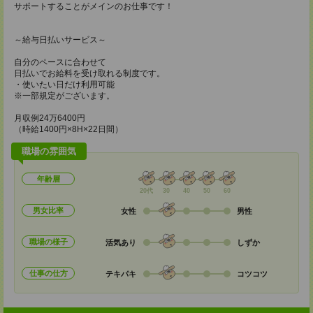
サポートすることがメインのお仕事です！
～給与日払いサービス～
自分のペースに合わせて
日払いでお給料を受け取れる制度です。
・使いたい日だけ利用可能
※一部規定がございます。
月収例24万6400円
（時給1400円×8H×22日間）
職場の雰囲気
年齢層
20代
30
40
50
60
男女比率
女性
男性
職場の様子
活気あり
しずか
仕事の仕方
テキパキ
コツコツ