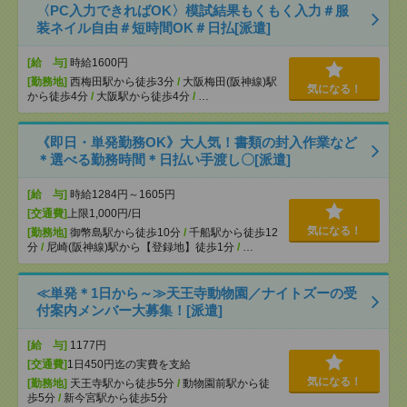
〈PC入力できればOK〉模試結果もくもく入力＃服
装ネイル自由＃短時間OK＃日払[派遣]
[給 与]
時給1600円
[勤務地]
西梅田駅から徒歩3分
/
大阪梅田(阪神線)駅
気になる！
から徒歩4分
/
大阪駅から徒歩4分
/
…
《即日・単発勤務OK》大人気！書類の封入作業など
＊選べる勤務時間＊日払い手渡し〇[派遣]
[給 与]
時給1284円～1605円
[交通費]
上限1,000円/日
気になる！
[勤務地]
御幣島駅から徒歩10分
/
千船駅から徒歩12
分
/
尼崎(阪神線)駅から【登録地】徒歩1分
/
…
≪単発＊1日から～≫天王寺動物園／ナイトズーの受
付案内メンバー大募集！[派遣]
[給 与]
1177円
[交通費]
1日450円迄の実費を支給
気になる！
[勤務地]
天王寺駅から徒歩5分
/
動物園前駅から徒
歩5分
/
新今宮駅から徒歩5分