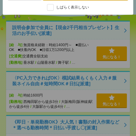
おすすめ
しばらく表示しない
説明会参加で全員に【現金2千円相当プレゼント】生
活のお手伝い[派遣]
[給 与]
無資格未経験：時給1400円～ ■週払い
OK ■扶養内OK ■日収1万1200円以上
[交通費]
交通費全額支給
気になる！
[勤務地]
垂水駅
/
山陽垂水駅
/
舞子駅
/
…
〈PC入力できればOK〉模試結果もくもく入力＃服
装ネイル自由＃短時間OK＃日払[派遣]
[給 与]
時給1600円
[勤務地]
西梅田駅から徒歩3分
/
大阪梅田(阪神線)駅
気になる！
から徒歩4分
/
大阪駅から徒歩4分
/
…
《即日・単発勤務OK》大人気！書類の封入作業など
＊選べる勤務時間＊日払い手渡し〇[派遣]