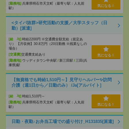
[勤務地]
兵庫県明石市天文町（最寄り駅：人丸前
気になる！
駅）
<タイパ抜群>研究活動の支援／大学スタッフ（日
勤）[派遣]
[給 与]
時給2200円 ※交通費全額支給（規定あ
り） 【月収例】30.8万円（20日勤務 ※残業なしの
場合）
[交通費]
交通費支給あり
気になる！
[勤務地]
ウッディタウン中央駅
/
新三田駅
/
三田(兵
庫県)駅
【無資格でも時給1,510円～】見守りヘルパー✨訪問
介護（週1日から／日勤のみ） /Ja[アルバイト]
[給 与]
時給1,510円～
[勤務地]
兵庫県明石市天文町（最寄り駅：人丸前
気になる！
駅）
日勤・夜勤♪お弁当工場での盛り付け_H131835[派遣]