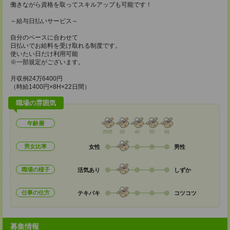
働きながら資格を取ってスキルアップも可能です！
～給与日払いサービス～
自分のペースに合わせて
日払いでお給料を受け取れる制度です。
使いたい日だけ利用可能
※一部規定がございます。
月収例24万6400円
（時給1400円×8H×22日間）
職場の雰囲気
年齢層
20代
30
40
50
60
男女比率
女性
男性
職場の様子
活気あり
しずか
仕事の仕方
テキパキ
コツコツ
募集情報