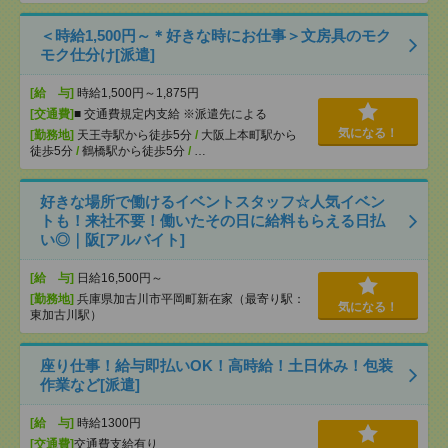
＜時給1,500円～＊好きな時にお仕事＞文房具のモク
モク仕分け[派遣]
[給 与]
時給1,500円～1,875円
[交通費]
■ 交通費規定内支給 ※派遣先による
気になる！
[勤務地]
天王寺駅から徒歩5分
/
大阪上本町駅から
徒歩5分
/
鶴橋駅から徒歩5分
/
…
好きな場所で働けるイベントスタッフ☆人気イベン
トも！来社不要！働いたその日に給料もらえる日払
い◎｜阪[アルバイト]
[給 与]
日給16,500円～
[勤務地]
兵庫県加古川市平岡町新在家（最寄り駅：
気になる！
東加古川駅）
座り仕事！給与即払いOK！高時給！土日休み！包装
作業など[派遣]
[給 与]
時給1300円
[交通費]
交通費支給有り