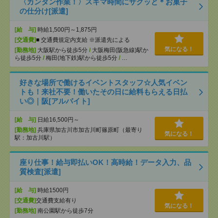
〈カンタン作業！〉スキマ時間にサクッと＊お菓子
の仕分け[派遣]
[給 与]
時給1,500円～1,875円
[交通費]
■ 交通費規定内支給 ※派遣先による
気になる！
[勤務地]
大阪駅から徒歩5分
/
大阪梅田(阪急線)駅か
ら徒歩5分
/
梅田(地下鉄)駅から徒歩5分
/
…
好きな場所で働けるイベントスタッフ☆人気イベン
トも！来社不要！働いたその日に給料もらえる日払
い◎｜阪[アルバイト]
[給 与]
日給16,500円～
[勤務地]
兵庫県加古川市加古川町篠原町（最寄り
気になる！
駅：加古川駅）
座り仕事！給与即払いOK！高時給！データ入力、品
質検査[派遣]
[給 与]
時給1500円
[交通費]
交通費支給有り
気になる！
[勤務地]
南公園駅から徒歩7分