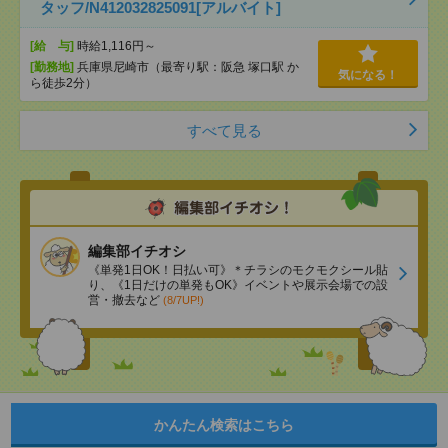
タッフ/N412032825091[アルバイト]
[給 与]
時給1,116円～
[勤務地]
兵庫県尼崎市（最寄り駅：阪急 塚口駅 か
気になる！
ら徒歩2分）
すべて見る
編集部イチオシ
《単発1日OK！日払い可》＊チラシのモクモクシール貼
り、《1日だけの単発もOK》イベントや展示会場での設
営・撤去など
(8/7UP!)
かんたん検索はこちら