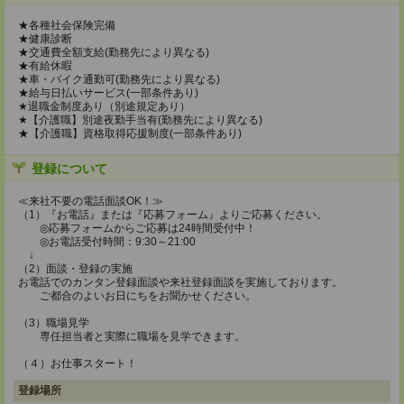
★各種社会保険完備
★健康診断
★交通費全額支給(勤務先により異なる)
★有給休暇
★車・バイク通勤可(勤務先により異なる)
★給与日払いサービス(一部条件あり)
★退職金制度あり（別途規定あり）
★【介護職】別途夜勤手当有(勤務先により異なる)
★【介護職】資格取得応援制度(一部条件あり)
登録について
≪来社不要の電話面談OK！≫
（1）『お電話』または『応募フォーム』よりご応募ください。
◎応募フォームからご応募は24時間受付中！
◎お電話受付時間：9:30～21:00
↓
（2）面談・登録の実施
お電話でのカンタン登録面談や来社登録面談を実施しております。
ご都合のよいお日にちをお聞かせください。
（3）職場見学
専任担当者と実際に職場を見学できます。
（４）お仕事スタート！
登録場所