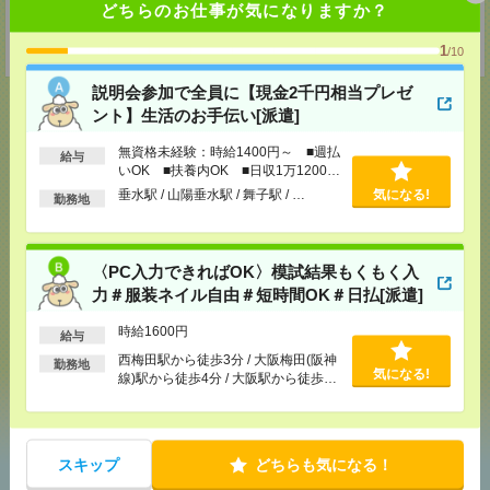
どちらのお仕事が気になりますか？
MAIL：
worker@nissonet.co.jp
担当：採用担当者宛
受付可能日時：9:30-19:00 ※電話受付時間⇒9:30-21:00
1
/10
説明会参加で全員に【現金2千円相当プレゼ
ント】生活のお手伝い[派遣]
無資格未経験：時給1400円～ ■週払
給与
応募ページへ
いOK ■扶養内OK ■日収1万1200円
以上
垂水駅 / 山陽垂水駅 / 舞子駅 / …
気になる!
勤務地
気になる！
〈PC入力できればOK〉模試結果もくもく入
力＃服装ネイル自由＃短時間OK＃日払[派遣]
メール
LINE
で送る
で送る
時給1600円
給与
西梅田駅から徒歩3分 / 大阪梅田(阪神
勤務地
気になる!
線)駅から徒歩4分 / 大阪駅から徒歩4
シェア
ツイート
ブックマーク
分 / …
スキップ
どちらも気になる！
あなたの閲覧履歴からの