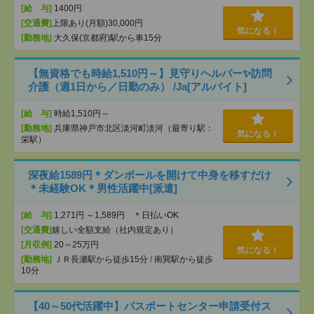
[給 与]
1400円
[交通費]
上限あり(月額)30,000円
気になる！
[勤務地]
大久保(京都府)駅から車15分
【無資格でも時給1,510円～】見守りヘルパー✨訪問
介護（週1日から／日勤のみ） /Ja[アルバイト]
[給 与]
時給1,510円～
[勤務地]
兵庫県神戸市北区淡河町淡河（最寄り駅：
気になる！
栄駅）
深夜給1589円＊ダンボールを開けて中身を移すだけ
＊未経験OK＊男性活躍中[派遣]
[給 与]
1,271円 ～1,589円 ＊日払いOK
[交通費]
嬉しい全額支給（社内規定あり）
[月収例]
20～25万円
気になる！
[勤務地]
ＪＲ長瀬駅から徒歩15分
/
南巽駅から徒歩
10分
【40～50代活躍中】パスポートセンター申請受付ス