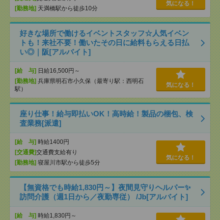
気になる！
[勤務地]
天満橋駅から徒歩10分
好きな場所で働けるイベントスタッフ☆人気イベン
トも！来社不要！働いたその日に給料もらえる日払
い◎｜阪[アルバイト]
[給 与]
日給16,500円～
[勤務地]
兵庫県明石市小久保（最寄り駅：西明石
気になる！
駅）
座り仕事！給与即払いOK！高時給！製品の梱包、検
査業務[派遣]
[給 与]
時給1400円
[交通費]
交通費支給有り
気になる！
[勤務地]
寝屋川市駅から徒歩5分
【無資格でも時給1,830円～】夜間見守りヘルパー✨
訪問介護（週1日から／夜勤専従） /Jb[アルバイト]
[給 与]
時給1,830円～