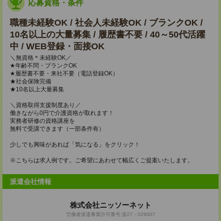
応募資格・条件
職種未経験OK / 社会人未経験OK / ブランクOK /
10名以上の大量募集 / 履歴書不要 / 40～50代活躍
中 / WEB登録・面接OK
＼無資格＊未経験OK／
★年齢不問・ブランクOK
★履歴書不要・来社不要（電話登録OK）
★社会保険完備
★10名以上大量募集
＼資格取得支援制度あり／
働きながら0円で介護資格が取れます！
実務者研修の資格講座を
無料で受講できます（一部条件有）
少しでも興味があれば「気になる」をクリック！
※こちらは求人例です。ご希望にあわせて幅広くご提案いたします。
派遣会社情報
株式会社ニッソーネット
労働者派遣事業許可番号:派27－029007