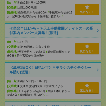
[給 与]
時給1284円～1605円
[交通費]
上限1,000円/日
気になる！
[勤務地]
御幣島駅から徒歩10分
/
千船駅から徒歩12
分
/
尼崎(阪神線)駅から【登録地】徒歩1分
/
…
≪単発＊1日から～≫天王寺動物園／ナイトズーの受
付案内メンバー大募集！[派遣]
[給 与]
1177円
[交通費]
1日450円迄の実費を支給
気になる！
[勤務地]
天王寺駅から徒歩5分
/
動物園前駅から徒
歩5分
/
新今宮駅から徒歩5分
《単発1日OK！日払い可》＊チラシのモクモクシー
ル貼り[派遣]
[給 与]
時給1,500円～1,875円
[交通費]
■ 交通費規定内支給 ※派遣先による
気になる！
[勤務地]
天王寺駅から徒歩5分
/
大阪上本町駅から
徒歩5分
/
鶴橋駅から徒歩5分
/
…