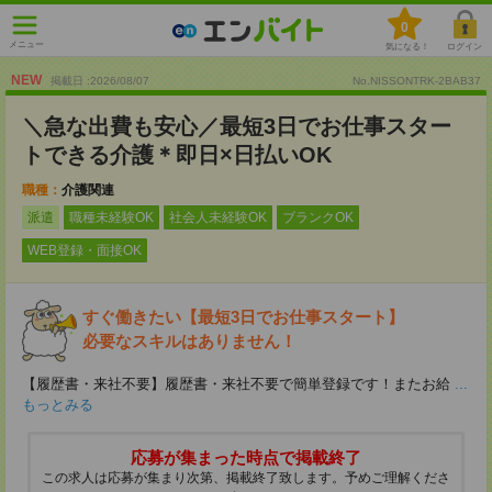
0
メニュー
気になる！
ログイン
NEW
掲載日 :2026
/
08
/
07
No.NISSONTRK-2BAB37
＼急な出費も安心／最短3日でお仕事スター
トできる介護＊即日×日払いOK
職種：
介護関連
派遣
職種未経験OK
社会人未経験OK
ブランクOK
WEB登録・面接OK
すぐ働きたい【最短3日でお仕事スタート】
必要なスキルはありません！
【履歴書・来社不要】履歴書・来社不要で簡単登録です！またお給
...
もっとみる
応募が集まった時点で掲載終了
この求人は応募が集まり次第、掲載終了致します。予めご理解くださ