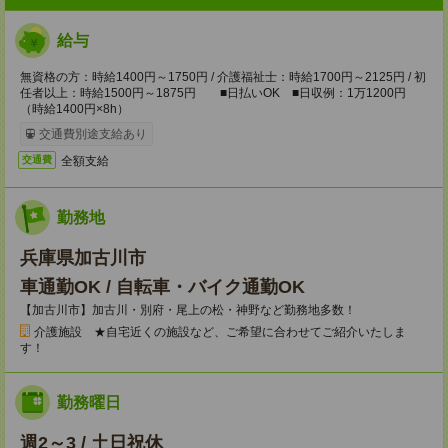
給与
無資格の方：時給1400円～1750円 / 介護福祉士：時給1700円～2125円 / 初
任者以上：時給1500円～1875円 ■日払いOK ■日収例：1万1200円
（時給1400円×8h）
交通費別途支給あり
全額支給
交通費
勤務地
兵庫県加古川市
車通勤OK / 自転車・バイク通勤OK
【加古川市】加古川・別府・尾上の松・神野など勤務地多数！
介護施設 ★自宅近くの施設など、ご希望に合わせてご紹介いたしま
す！
勤務曜日
週2～3 / 土日祝休