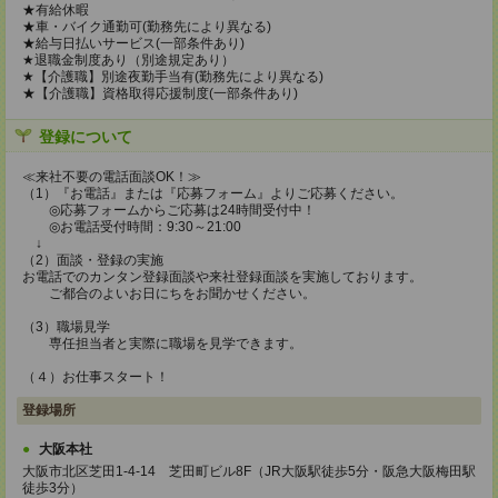
★有給休暇
★車・バイク通勤可(勤務先により異なる)
★給与日払いサービス(一部条件あり)
★退職金制度あり（別途規定あり）
★【介護職】別途夜勤手当有(勤務先により異なる)
★【介護職】資格取得応援制度(一部条件あり)
登録について
≪来社不要の電話面談OK！≫
（1）『お電話』または『応募フォーム』よりご応募ください。
◎応募フォームからご応募は24時間受付中！
◎お電話受付時間：9:30～21:00
↓
（2）面談・登録の実施
お電話でのカンタン登録面談や来社登録面談を実施しております。
ご都合のよいお日にちをお聞かせください。
（3）職場見学
専任担当者と実際に職場を見学できます。
（４）お仕事スタート！
登録場所
大阪本社
大阪市北区芝田1-4-14 芝田町ビル8F（JR大阪駅徒歩5分・阪急大阪梅田駅
徒歩3分）