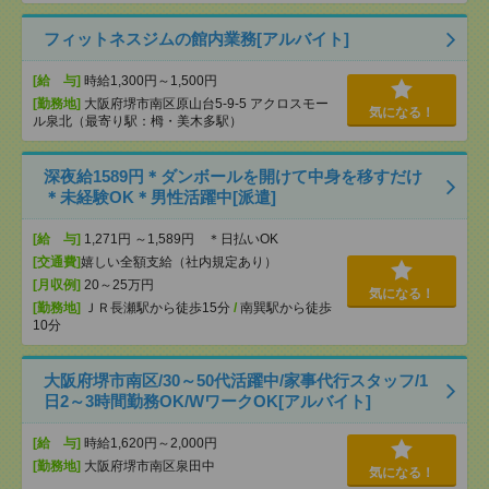
フィットネスジムの館内業務[アルバイト]
[給 与]
時給1,300円～1,500円
[勤務地]
大阪府堺市南区原山台5-9-5 アクロスモー
気になる！
ル泉北（最寄り駅：栂・美木多駅）
深夜給1589円＊ダンボールを開けて中身を移すだけ
＊未経験OK＊男性活躍中[派遣]
[給 与]
1,271円 ～1,589円 ＊日払いOK
[交通費]
嬉しい全額支給（社内規定あり）
[月収例]
20～25万円
気になる！
[勤務地]
ＪＲ長瀬駅から徒歩15分
/
南巽駅から徒歩
10分
大阪府堺市南区/30～50代活躍中/家事代行スタッフ/1
日2～3時間勤務OK/WワークOK[アルバイト]
[給 与]
時給1,620円～2,000円
[勤務地]
大阪府堺市南区泉田中
気になる！