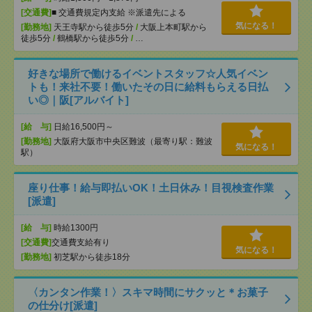
[交通費]
■ 交通費規定内支給 ※派遣先による
気になる！
[勤務地]
天王寺駅から徒歩5分
/
大阪上本町駅から
徒歩5分
/
鶴橋駅から徒歩5分
/
…
好きな場所で働けるイベントスタッフ☆人気イベン
トも！来社不要！働いたその日に給料もらえる日払
い◎｜阪[アルバイト]
[給 与]
日給16,500円～
[勤務地]
大阪府大阪市中央区難波（最寄り駅：難波
気になる！
駅）
座り仕事！給与即払いOK！土日休み！目視検査作業
[派遣]
[給 与]
時給1300円
[交通費]
交通費支給有り
気になる！
[勤務地]
初芝駅から徒歩18分
〈カンタン作業！〉スキマ時間にサクッと＊お菓子
の仕分け[派遣]