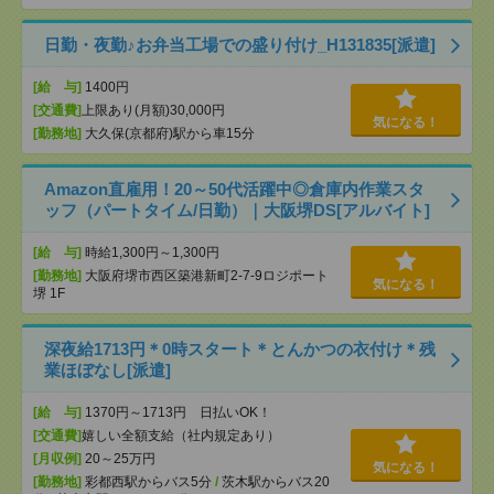
日勤・夜勤♪お弁当工場での盛り付け_H131835[派遣]
[給 与]
1400円
[交通費]
上限あり(月額)30,000円
気になる！
[勤務地]
大久保(京都府)駅から車15分
Amazon直雇用！20～50代活躍中◎倉庫内作業スタ
ッフ（パートタイム/日勤）｜大阪堺DS[アルバイト]
[給 与]
時給1,300円～1,300円
[勤務地]
大阪府堺市西区築港新町2-7-9ロジポート
気になる！
堺 1F
深夜給1713円＊0時スタート＊とんかつの衣付け＊残
業ほぼなし[派遣]
[給 与]
1370円～1713円 日払いOK！
[交通費]
嬉しい全額支給（社内規定あり）
[月収例]
20～25万円
気になる！
[勤務地]
彩都西駅からバス5分
/
茨木駅からバス20