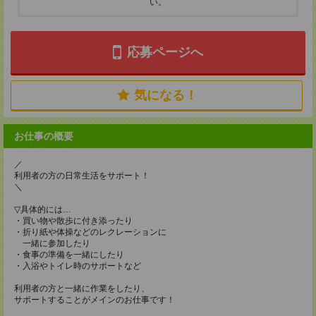
い。
応募ページへ
気になる！
お仕事の概要
／
利用者の方の日常生活をサポート！
＼
▽具体的には…
・買い物や散歩に付き添ったり
・折り紙や体操などのレクレーションに
一緒に参加したり
・食事の準備を一緒にしたり
・入浴やトイレ時のサポートなど
利用者の方と一緒に作業をしたり、
サポートすることがメインのお仕事です！