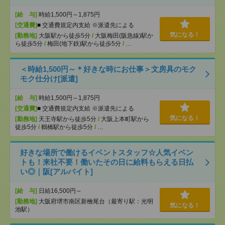
[給 与]
時給1,500円～1,875円
[交通費]
■ 交通費規定内支給 ※派遣先による
気になる！
[勤務地]
大阪駅から徒歩5分
/
大阪梅田(阪急線)駅か
ら徒歩5分
/
梅田(地下鉄)駅から徒歩5分
/
…
＜時給1,500円～＊好きな時にお仕事＞文房具のモク
モク仕分け[派遣]
[給 与]
時給1,500円～1,875円
[交通費]
■ 交通費規定内支給 ※派遣先による
気になる！
[勤務地]
天王寺駅から徒歩5分
/
大阪上本町駅から
徒歩5分
/
鶴橋駅から徒歩5分
/
…
好きな場所で働けるイベントスタッフ☆人気イベン
トも！来社不要！働いたその日に給料もらえる日払
い◎｜阪[アルバイト]
[給 与]
日給16,500円～
[勤務地]
大阪府堺市南区新檜尾台（最寄り駅：光明
気になる！
池駅）