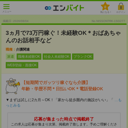
0
メニュー
気になる！
ログイン
掲載日 :2026
/
08
/
04
No.NISSONTRK-1SG277
3ヵ月で73万円稼ぐ！未経験OK＊おばあちゃ
んのお話相手など
職種：
介護関連
派遣
職種未経験OK
社会人未経験OK
ブランクOK
WEB登録・面接OK
【短期間でガッツリ稼ぐなら介護】
年齢・学歴不問＊日払いOK＊電話登録OK
▼まずは試しに2カ月～OK！「家から徒歩圏内の施設がいい」「
...も
っとみる
応募が集まった時点で掲載終了
この求人は応募が集まり次第、掲載終了致します。予めご理解くださ