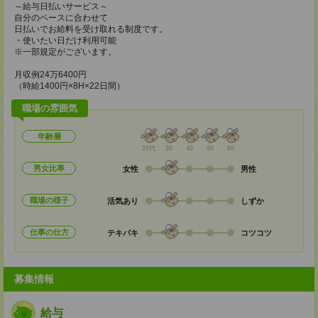
～給与日払いサービス～
自分のペースに合わせて
日払いでお給料を受け取れる制度です。
・使いたい日だけ利用可能
※一部規定がございます。
月収例24万6400円
（時給1400円×8H×22日間）
職場の雰囲気
年齢層
20代
30
40
50
60
男女比率
女性
男性
職場の様子
活気あり
しずか
仕事の仕方
テキパキ
コツコツ
募集情報
給与