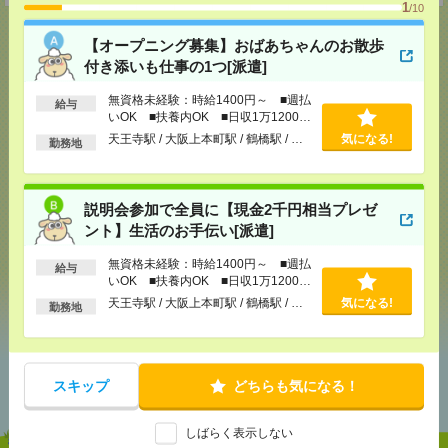
1
/10
【オープニング募集】おばあちゃんのお散歩
付き添いも仕事の1つ[派遣]
応募ページへ
無資格未経験：時給1400円～ ■週払
給与
いOK ■扶養内OK ■日収1万1200円
以上
天王寺駅 / 大阪上本町駅 / 鶴橋駅 / …
気になる!
勤務地
気になる！
説明会参加で全員に【現金2千円相当プレゼ
メール
LINE
で送る
で送る
ント】生活のお手伝い[派遣]
無資格未経験：時給1400円～ ■週払
給与
いOK ■扶養内OK ■日収1万1200円
シェア
ツイート
ブックマーク
以上
天王寺駅 / 大阪上本町駅 / 鶴橋駅 / …
気になる!
勤務地
あなたの閲覧履歴からの
スキップ
どちらも気になる！
おすすめ
しばらく表示しない