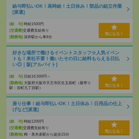
給与即払いOK！高時給！土日休み！部品の組立作業
[派遣]
[給 与]
時給1500円
[交通費]
交通費支給有り
気になる！
[勤務地]
深井駅から車9分
好きな場所で働けるイベントスタッフ☆人気イベン
トも！来社不要！働いたその日に給料もらえる日払
い◎｜阪[アルバイト]
[給 与]
日給16,500円～
[勤務地]
大阪府大阪市天王寺区生玉前町（最寄り
気になる！
駅：谷町九丁目駅）
座り仕事！給与即払いOK！土日休み！日用品の仕上
げなど[派遣]
[給 与]
時給1200円
[交通費]
交通費支給有り
気になる！
[勤務地]
栂・美木多駅から徒歩15分