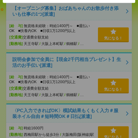
【オープニング募集】おばあちゃんのお散歩付き添
いも仕事の1つ[派遣]
[給 与]
無資格未経験：時給1400円～ ■週払い
OK ■扶養内OK ■日収1万1200円以上
[交通費]
交通費全額支給
気になる！
[勤務地]
天王寺駅
/
大阪上本町駅
/
鶴橋駅
/
…
説明会参加で全員に【現金2千円相当プレゼント】生
活のお手伝い[派遣]
[給 与]
無資格未経験：時給1400円～ ■週払い
OK ■扶養内OK ■日収1万1200円以上
[交通費]
交通費全額支給
気になる！
[勤務地]
天王寺駅
/
大阪上本町駅
/
鶴橋駅
/
…
〈PC入力できればOK〉模試結果もくもく入力＃服
装ネイル自由＃短時間OK＃日払[派遣]
[給 与]
時給1600円
[勤務地]
西梅田駅から徒歩3分
/
大阪梅田(阪神線)駅
気になる！