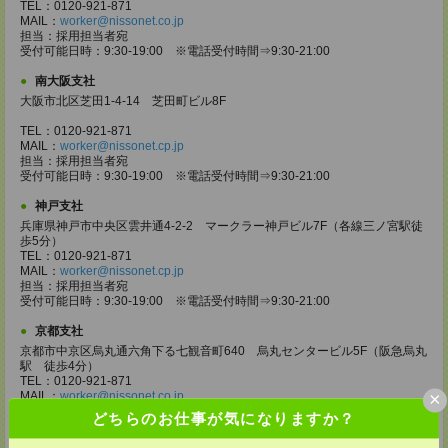
TEL：0120-921-871
MAIL：
worker@nissonet.co.jp
担当：採用担当者宛
受付可能日時：9:30-19:00 ※電話受付時間⇒9:30-21:00
南大阪支社
大阪市北区芝田1-4-14 芝田町ビル8F
TEL：0120-921-871
MAIL：
worker@nissonet.cp.jp
担当：採用担当者宛
受付可能日時：9:30-19:00 ※電話受付時間⇒9:30-21:00
神戸支社
兵庫県神戸市中央区雲井通4-2-2 マークラー神戸ビル7F（各線三ノ宮駅徒
歩5分）
TEL：0120-921-871
MAIL：
worker@nissonet.cp.jp
担当：採用担当者宛
受付可能日時：9:30-19:00 ※電話受付時間⇒9:30-21:00
京都支社
京都市中京区烏丸通六角下る七観音町640 烏丸センタービル5F（阪急烏丸
駅 徒歩4分）
TEL：0120-921-871
×
MAIL：
worker@nissonet.co.jp
担当：採用担当者宛
どちらのお仕事が気になりますか？
受付可能日時：9:30-19:00 ※電話受付時間⇒9:30-21:00