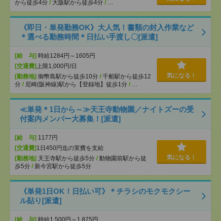
から徒歩4分
/
大阪駅から徒歩4分
/
…
《即日・単発勤務OK》大人気！書類の封入作業など
＊選べる勤務時間＊日払い手渡し〇[派遣]
[給 与]
時給1284円～1605円
[交通費]
上限1,000円/日
気になる！
[勤務地]
御幣島駅から徒歩10分
/
千船駅から徒歩12
分
/
尼崎(阪神線)駅から【登録地】徒歩1分
/
…
≪単発＊1日から～≫天王寺動物園／ナイトズーの受
付案内メンバー大募集！[派遣]
[給 与]
1177円
[交通費]
1日450円迄の実費を支給
気になる！
[勤務地]
天王寺駅から徒歩5分
/
動物園前駅から徒
歩5分
/
新今宮駅から徒歩5分
《単発1日OK！日払い可》＊チラシのモクモクシー
ル貼り[派遣]
[給 与]
時給1,500円～1,875円