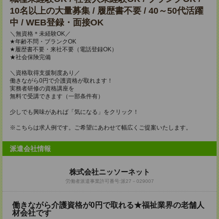
10名以上の大量募集 / 履歴書不要 / 40～50代活躍
中 / WEB登録・面接OK
＼無資格＊未経験OK／
★年齢不問・ブランクOK
★履歴書不要・来社不要（電話登録OK）
★社会保険完備
＼資格取得支援制度あり／
働きながら0円で介護資格が取れます！
実務者研修の資格講座を
無料で受講できます（一部条件有）
少しでも興味があれば「気になる」をクリック！
※こちらは求人例です。ご希望にあわせて幅広くご提案いたします。
派遣会社情報
株式会社ニッソーネット
労働者派遣事業許可番号:派27－029007
働きながら介護資格が0円で取れる★福祉業界の老舗人
材会社です