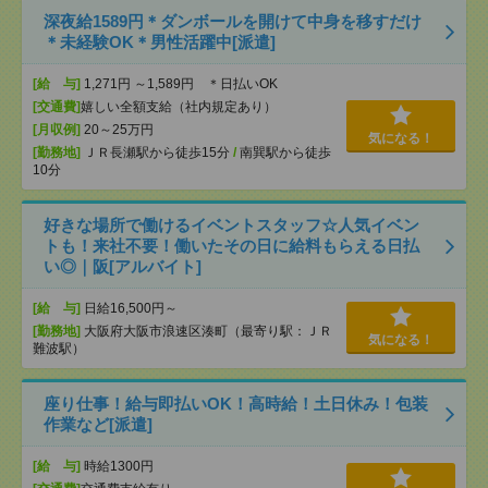
深夜給1589円＊ダンボールを開けて中身を移すだけ
＊未経験OK＊男性活躍中[派遣]
[給 与]
1,271円 ～1,589円 ＊日払いOK
[交通費]
嬉しい全額支給（社内規定あり）
[月収例]
20～25万円
気になる！
[勤務地]
ＪＲ長瀬駅から徒歩15分
/
南巽駅から徒歩
10分
好きな場所で働けるイベントスタッフ☆人気イベン
トも！来社不要！働いたその日に給料もらえる日払
い◎｜阪[アルバイト]
[給 与]
日給16,500円～
[勤務地]
大阪府大阪市浪速区湊町（最寄り駅：ＪＲ
気になる！
難波駅）
座り仕事！給与即払いOK！高時給！土日休み！包装
作業など[派遣]
[給 与]
時給1300円