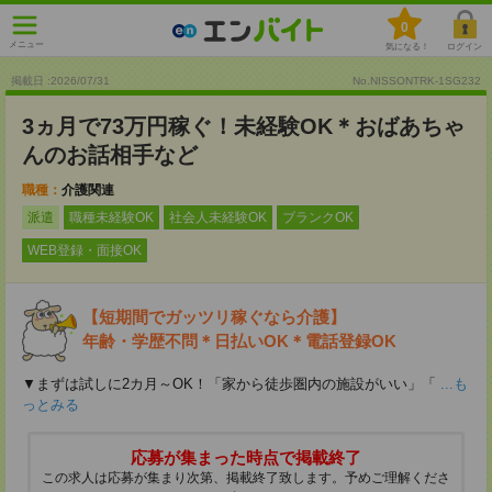
0
メニュー
気になる！
ログイン
掲載日 :2026
/
07
/
31
No.NISSONTRK-1SG232
3ヵ月で73万円稼ぐ！未経験OK＊おばあちゃ
んのお話相手など
職種：
介護関連
派遣
職種未経験OK
社会人未経験OK
ブランクOK
WEB登録・面接OK
【短期間でガッツリ稼ぐなら介護】
年齢・学歴不問＊日払いOK＊電話登録OK
▼まずは試しに2カ月～OK！「家から徒歩圏内の施設がいい」「
...も
っとみる
応募が集まった時点で掲載終了
この求人は応募が集まり次第、掲載終了致します。予めご理解くださ