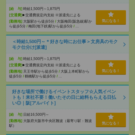
[給 与]
時給1,500円～1,875円
[交通費]
■ 交通費規定内支給 ※派遣先による
気になる！
[勤務地]
大阪駅から徒歩5分
/
大阪梅田(阪急線)駅か
ら徒歩5分
/
梅田(地下鉄)駅から徒歩5分
/
…
＜時給1,500円～＊好きな時にお仕事＞文房具のモク
モク仕分け[派遣]
[給 与]
時給1,500円～1,875円
[交通費]
■ 交通費規定内支給 ※派遣先による
気になる！
[勤務地]
天王寺駅から徒歩5分
/
大阪上本町駅から
徒歩5分
/
鶴橋駅から徒歩5分
/
…
好きな場所で働けるイベントスタッフ☆人気イベン
トも！来社不要！働いたその日に給料もらえる日払
い◎｜阪[アルバイト]
[給 与]
日給16,500円～
[勤務地]
大阪府大阪市中央区難波（最寄り駅：難波
気になる！
駅）