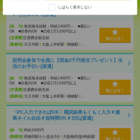
しばらく表示しない
【オープニング募集】おばあちゃんのお散歩付き添
いも仕事の1つ[派遣]
[給 与]
無資格未経験：時給1400円～ ■週払い
OK ■扶養内OK ■日収1万1200円以上
[交通費]
交通費全額支給
気になる！
[勤務地]
天王寺駅
/
大阪上本町駅
/
鶴橋駅
/
…
説明会参加で全員に【現金2千円相当プレゼント】生
活のお手伝い[派遣]
[給 与]
無資格未経験：時給1400円～ ■週払い
OK ■扶養内OK ■日収1万1200円以上
[交通費]
交通費全額支給
気になる！
[勤務地]
天王寺駅
/
大阪上本町駅
/
鶴橋駅
/
…
〈PC入力できればOK〉模試結果もくもく入力＃服
装ネイル自由＃短時間OK＃日払[派遣]
[給 与]
時給1600円
[勤務地]
西梅田駅から徒歩3分
/
大阪梅田(阪神線)駅
気になる！