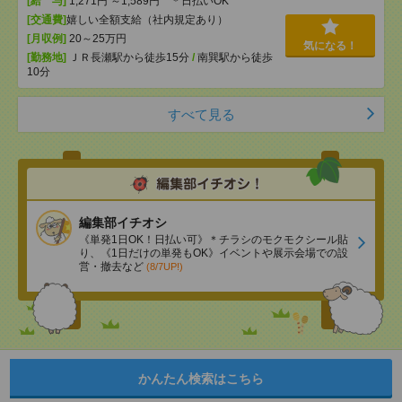
[給 与]
1,271円 ～1,589円 ＊日払いOK
[交通費]
嬉しい全額支給（社内規定あり）
[月収例]
20～25万円
気になる！
[勤務地]
ＪＲ長瀬駅から徒歩15分
/
南巽駅から徒歩
10分
すべて見る
編集部イチオシ
《単発1日OK！日払い可》＊チラシのモクモクシール貼
り、《1日だけの単発もOK》イベントや展示会場での設
営・撤去など
(8/7UP!)
かんたん検索はこちら