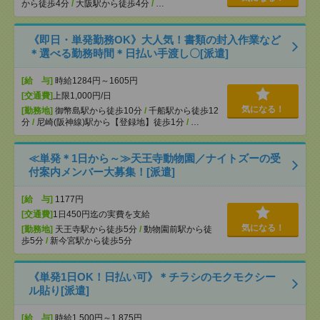
から徒歩4分
/
大阪駅から徒歩4分
/
…
《即日・単発勤務OK》大人気！書類の封入作業など
＊選べる勤務時間＊日払い手渡し〇[派遣]
[給 与]
時給1284円～1605円
[交通費]
上限1,000円/日
気になる！
[勤務地]
御幣島駅から徒歩10分
/
千船駅から徒歩12
分
/
尼崎(阪神線)駅から【登録地】徒歩1分
/
…
≪単発＊1日から～≫天王寺動物園／ナイトズーの受
付案内メンバー大募集！[派遣]
[給 与]
1177円
[交通費]
1日450円迄の実費を支給
気になる！
[勤務地]
天王寺駅から徒歩5分
/
動物園前駅から徒
歩5分
/
新今宮駅から徒歩5分
《単発1日OK！日払い可》＊チラシのモクモクシー
ル貼り[派遣]
[給 与]
時給1,500円～1,875円