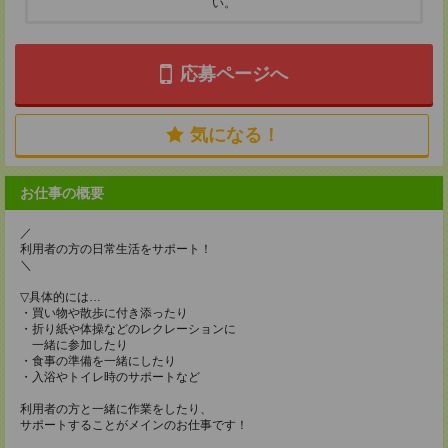
い。
応募ページへ
気になる！
お仕事の概要
／
利用者の方の日常生活をサポート！
＼
▽具体的には…
・買い物や散歩に付き添ったり
・折り紙や体操などのレクレーションに
一緒に参加したり
・食事の準備を一緒にしたり
・入浴やトイレ時のサポートなど
利用者の方と一緒に作業をしたり、
サポートすることがメインのお仕事です！