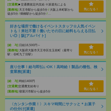
[交通費]
■ 交通費規定内支給 ※派遣先による
気になる！
[勤務地]
天王寺駅から徒歩5分
/
大阪上本町駅から
徒歩5分
/
鶴橋駅から徒歩5分
/
…
好きな場所で働けるイベントスタッフ☆人気イベン
トも！来社不要！働いたその日に給料もらえる日払
い◎｜阪[アルバイト]
[給 与]
日給16,500円～
[勤務地]
大阪府大阪市天王寺区生玉前町（最寄り
気になる！
駅：谷町九丁目駅）
座り仕事！給与即払いOK！高時給！製品の梱包、検
査業務[派遣]
[給 与]
時給1400円
[交通費]
交通費支給有り
気になる！
[勤務地]
寝屋川市駅から徒歩5分
〈カンタン作業！〉スキマ時間にサクッと＊お菓子
の仕分け[派遣]