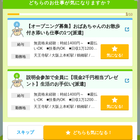
どちらのお仕事が気になりますか？
1
/10
【オープニング募集】おばあちゃんのお散歩
応募ページへ
付き添いも仕事の1つ[派遣]
無資格未経験：時給1400円～ ■週払
給与
いOK ■扶養内OK ■日収1万1200円
気になる！
以上
天王寺駅 / 大阪上本町駅 / 鶴橋駅 / …
気になる!
勤務地
メール
LINE
で送る
で送る
説明会参加で全員に【現金2千円相当プレゼ
ント】生活のお手伝い[派遣]
シェア
ツイート
ブックマーク
無資格未経験：時給1400円～ ■週払
給与
いOK ■扶養内OK ■日収1万1200円
以上
天王寺駅 / 大阪上本町駅 / 鶴橋駅 / …
気になる!
勤務地
あなたの閲覧履歴からの
おすすめ
スキップ
どちらも気になる！