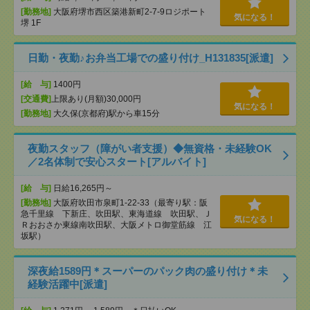
[勤務地]
大阪府堺市西区築港新町2-7-9ロジポート
気になる！
堺 1F
日勤・夜勤♪お弁当工場での盛り付け_H131835[派遣]
[給 与]
1400円
[交通費]
上限あり(月額)30,000円
気になる！
[勤務地]
大久保(京都府)駅から車15分
夜勤スタッフ（障がい者支援）◆無資格・未経験OK
／2名体制で安心スタート[アルバイト]
[給 与]
日給16,265円～
[勤務地]
大阪府吹田市泉町1-22-33（最寄り駅：阪
急千里線 下新庄、吹田駅、東海道線 吹田駅、Ｊ
気になる！
Ｒおおさか東線南吹田駅、大阪メトロ御堂筋線 江
坂駅）
深夜給1589円＊スーパーのパック肉の盛り付け＊未
経験活躍中[派遣]