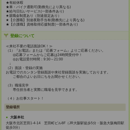
★有給休暇
★車・バイク通勤可(勤務先により異なる)
★給与日払いサービス(一部条件あり)
★退職金制度あり（別途規定あり）
★【介護職】別途夜勤手当有(勤務先により異なる)
★【介護職】資格取得応援制度(一部条件あり)
登録について
≪来社不要の電話面談OK！≫
（1）『お電話』または『応募フォーム』よりご応募ください。
◎応募フォームからご応募は24時間受付中！
◎お電話受付時間：9:30～21:00
↓
（2）面談・登録の実施
お電話でのカンタン登録面談や来社登録面談を実施しております。
ご都合のよいお日にちをお聞かせください。
（3）職場見学
専任担当者と実際に職場を見学できます。
（４）お仕事スタート！
登録場所
大阪本社
大阪市北区芝田1-4-14 芝田町ビル8F（JR大阪駅徒歩5分・阪急大阪梅田駅
徒歩3分）