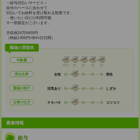
～給与日払いサービス～
自分のペースに合わせて
日払いでお給料を受け取れる制度です。
・使いたい日だけ利用可能
※一部規定がございます。
月収例24万6400円
（時給1400円×8H×22日間）
職場の雰囲気
年齢層
20代
30
40
50
60
男女比率
女性
男性
職場の様子
活気あり
しずか
仕事の仕方
テキパキ
コツコツ
募集情報
給与