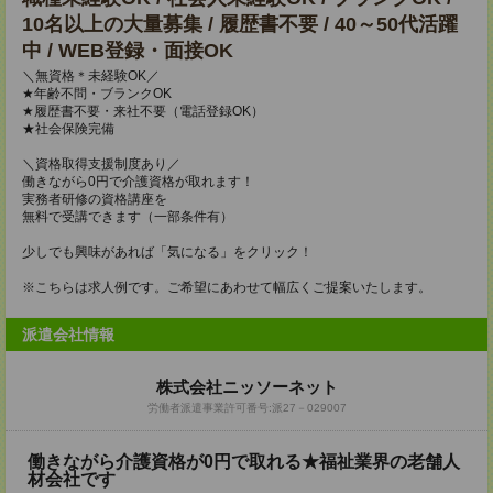
10名以上の大量募集 / 履歴書不要 / 40～50代活躍
中 / WEB登録・面接OK
＼無資格＊未経験OK／
★年齢不問・ブランクOK
★履歴書不要・来社不要（電話登録OK）
★社会保険完備
＼資格取得支援制度あり／
働きながら0円で介護資格が取れます！
実務者研修の資格講座を
無料で受講できます（一部条件有）
少しでも興味があれば「気になる」をクリック！
※こちらは求人例です。ご希望にあわせて幅広くご提案いたします。
派遣会社情報
株式会社ニッソーネット
労働者派遣事業許可番号:派27－029007
働きながら介護資格が0円で取れる★福祉業界の老舗人
材会社です