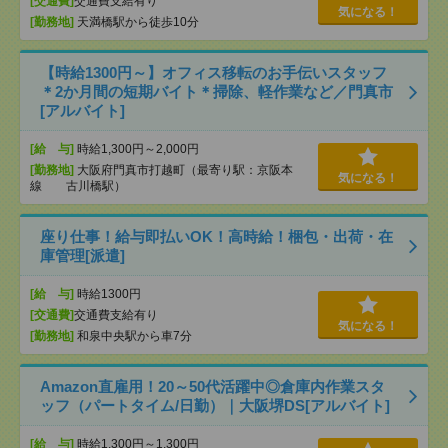
[交通費]
交通費支給有り
気になる！
[勤務地]
天満橋駅から徒歩10分
【時給1300円～】オフィス移転のお手伝いスタッフ
＊2か月間の短期バイト＊掃除、軽作業など／門真市
[アルバイト]
[給 与]
時給1,300円～2,000円
[勤務地]
大阪府門真市打越町（最寄り駅：京阪本
気になる！
線 古川橋駅）
座り仕事！給与即払いOK！高時給！梱包・出荷・在
庫管理[派遣]
[給 与]
時給1300円
[交通費]
交通費支給有り
気になる！
[勤務地]
和泉中央駅から車7分
Amazon直雇用！20～50代活躍中◎倉庫内作業スタ
ッフ（パートタイム/日勤）｜大阪堺DS[アルバイト]
[給 与]
時給1,300円～1,300円