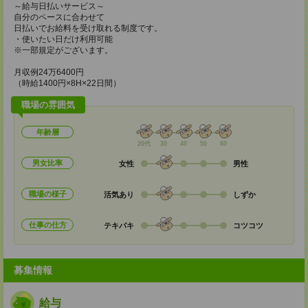
～給与日払いサービス～
自分のペースに合わせて
日払いでお給料を受け取れる制度です。
・使いたい日だけ利用可能
※一部規定がございます。
月収例24万6400円
（時給1400円×8H×22日間）
職場の雰囲気
年齢層
20代
30
40
50
60
男女比率
女性
男性
職場の様子
活気あり
しずか
仕事の仕方
テキパキ
コツコツ
募集情報
給与