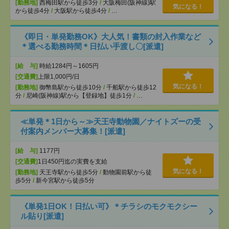
[勤務地]
西梅田駅から徒歩3分
/
大阪梅田(阪神線)駅
気になる！
から徒歩4分
/
大阪駅から徒歩4分
/
…
《即日・単発勤務OK》大人気！書類の封入作業など
＊選べる勤務時間＊日払い手渡し〇[派遣]
[給 与]
時給1284円～1605円
[交通費]
上限1,000円/日
気になる！
[勤務地]
御幣島駅から徒歩10分
/
千船駅から徒歩12
分
/
尼崎(阪神線)駅から【登録地】徒歩1分
/
…
≪単発＊1日から～≫天王寺動物園／ナイトズーの受
付案内メンバー大募集！[派遣]
[給 与]
1177円
[交通費]
1日450円迄の実費を支給
気になる！
[勤務地]
天王寺駅から徒歩5分
/
動物園前駅から徒
歩5分
/
新今宮駅から徒歩5分
《単発1日OK！日払い可》＊チラシのモクモクシー
ル貼り[派遣]