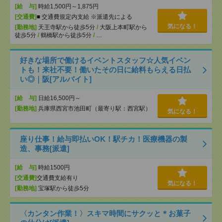
[給 与]
時給1,500円～1,875円
[交通費]
■ 交通費規定内支給 ※派遣先による
気になる！
[勤務地]
天王寺駅から徒歩5分
/
大阪上本町駅から
徒歩5分
/
鶴橋駅から徒歩5分
/
…
好きな場所で働けるイベントスタッフ☆人気イベン
トも！来社不要！働いたその日に給料もらえる日払
い◎｜阪[アルバイト]
[給 与]
日給16,500円～
[勤務地]
兵庫県西宮市池田町（最寄り駅：西宮駅）
気になる！
座り仕事！給与即払いOK！駅チカ！医療機器の製
造、事務[派遣]
[給 与]
時給1500円
[交通費]
交通費支給有り
気になる！
[勤務地]
宝塚駅から徒歩5分
〈カンタン作業！〉スキマ時間にサクッと＊お菓子