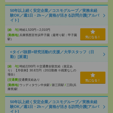
50年以上続く安定企業／コスモグループ／実務未経
験OK／週1日・2h～／資格が活きる訪問介護[アルバ
イト]
[給 与]
時給1,520円～2,010円
[勤務地]
兵庫県西宮市浜甲子園（最寄り駅：甲子園
気になる！
駅）
<タイパ抜群>研究活動の支援／大学スタッフ（日
勤）[派遣]
[給 与]
時給2200円 ※交通費全額支給（規定あ
り） 【月収例】30.8万円（20日勤務 ※残業なしの
場合）
[交通費]
交通費支給あり
気になる！
[勤務地]
ウッディタウン中央駅
/
新三田駅
/
三田(兵
庫県)駅
50年以上続く安定企業／コスモグループ／実務未経
験OK／週1日・2h～／資格が活きる訪問介護[アルバ
イト]