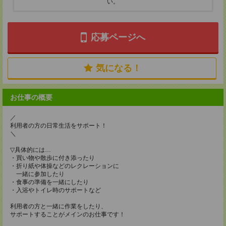
い。
応募ページへ
気になる！
お仕事の概要
／
利用者の方の日常生活をサポート！
＼
▽具体的には…
・買い物や散歩に付き添ったり
・折り紙や体操などのレクレーションに
一緒に参加したり
・食事の準備を一緒にしたり
・入浴やトイレ時のサポートなど
利用者の方と一緒に作業をしたり、
サポートすることがメインのお仕事です！