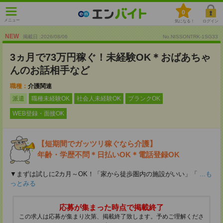
0
メニュー
気になる！
ログイン
NEW
掲載日 :2026
/
08
/
06
No.NISSONTRK-1SG33
3ヵ月で73万円稼ぐ！未経験OK＊おばあちゃ
んのお話相手など
職種：
介護関連
派遣
職種未経験OK
社会人未経験OK
ブランクOK
WEB登録・面接OK
【短期間でガッツリ稼ぐなら介護】
年齢・学歴不問＊日払いOK＊電話登録OK
▼まずは試しに2カ月～OK！「家から徒歩圏内の施設がいい」「
...も
っとみる
応募が集まった時点で掲載終了
この求人は応募が集まり次第、掲載終了致します。予めご理解くださ