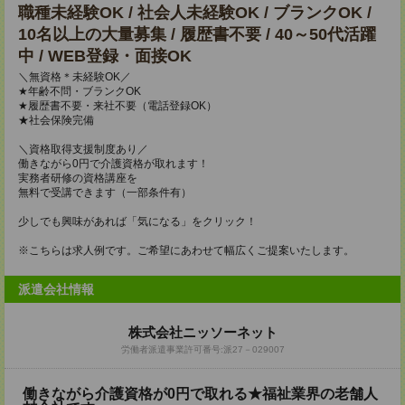
職種未経験OK / 社会人未経験OK / ブランクOK /
10名以上の大量募集 / 履歴書不要 / 40～50代活躍
中 / WEB登録・面接OK
＼無資格＊未経験OK／
★年齢不問・ブランクOK
★履歴書不要・来社不要（電話登録OK）
★社会保険完備
＼資格取得支援制度あり／
働きながら0円で介護資格が取れます！
実務者研修の資格講座を
無料で受講できます（一部条件有）
少しでも興味があれば「気になる」をクリック！
※こちらは求人例です。ご希望にあわせて幅広くご提案いたします。
派遣会社情報
株式会社ニッソーネット
労働者派遣事業許可番号:派27－029007
働きながら介護資格が0円で取れる★福祉業界の老舗人