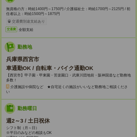
無資格の方：時給1400円～1750円 / 介護福祉士：時給1700円～2125円 / 初
任者以上：時給1500円～1875円
交通費別途支給あり
全額支給
交通費
勤務地
兵庫県西宮市
車通勤OK / 自転車・バイク通勤OK
【西宮市】甲子園・甲東園・苦楽園口・武庫川団地前・阪神国道など勤務地
多数！
介護施設や病院など ★自宅近くの施設がいいなど勤務地ご相談くださ
い
勤務曜日
週2～3 / 土日祝休
シフト制（月～日）
※平日のみなどの相談もOK