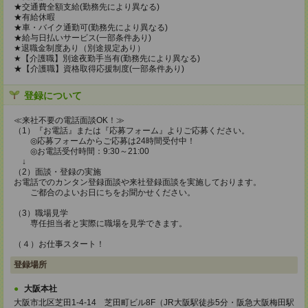
★交通費全額支給(勤務先により異なる)
★有給休暇
★車・バイク通勤可(勤務先により異なる)
★給与日払いサービス(一部条件あり)
★退職金制度あり（別途規定あり）
★【介護職】別途夜勤手当有(勤務先により異なる)
★【介護職】資格取得応援制度(一部条件あり)
登録について
≪来社不要の電話面談OK！≫
（1）『お電話』または『応募フォーム』よりご応募ください。
◎応募フォームからご応募は24時間受付中！
◎お電話受付時間：9:30～21:00
↓
（2）面談・登録の実施
お電話でのカンタン登録面談や来社登録面談を実施しております。
ご都合のよいお日にちをお聞かせください。
（3）職場見学
専任担当者と実際に職場を見学できます。
（４）お仕事スタート！
登録場所
大阪本社
大阪市北区芝田1-4-14 芝田町ビル8F（JR大阪駅徒歩5分・阪急大阪梅田駅