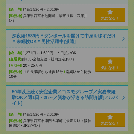
[給 与]
時給1,520円～2,010円
[勤務地]
兵庫県西宮市池開町（最寄り駅：武庫川
気になる！
駅）
深夜給1589円＊ダンボールを開けて中身を移すだけ
＊未経験OK＊男性活躍中[派遣]
[給 与]
1,271円 ～1,589円 ＊日払いOK
[交通費]
嬉しい全額支給（社内規定あり）
[月収例]
20～25万円
気になる！
[勤務地]
ＪＲ長瀬駅から徒歩15分
/
南巽駅から徒歩
10分
50年以上続く安定企業／コスモグループ／実務未経
験OK／週1日・2h～／資格が活きる訪問介護[アルバ
イト]
[給 与]
時給1,520円～2,010円
[勤務地]
兵庫県西宮市津門大塚町（最寄り駅：阪神
気になる！
国道駅・JR西宮駅）