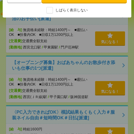
しばらく表示しない
説明会参加で全員に【現金2千円相当プレゼント】生
活のお手伝い[派遣]
[給 与]
無資格未経験：時給1400円～ ■週払い
OK ■扶養内OK ■日収1万1200円以上
[交通費]
交通費全額支給
気になる！
[勤務地]
西宮北口駅
/
甲東園駅
/
門戸厄神駅
【オープニング募集】おばあちゃんのお散歩付き添
いも仕事の1つ[派遣]
[給 与]
無資格未経験：時給1400円～ ■週払い
OK ■扶養内OK ■日収1万1200円以上
[交通費]
交通費全額支給
気になる！
[勤務地]
西宮(ＪＲ線)駅
/
甲子園口駅
/
阪神国道駅
〈PC入力できればOK〉模試結果もくもく入力＃服
装ネイル自由＃短時間OK＃日払[派遣]
[給 与]
時給1600円