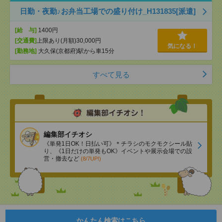
日勤・夜勤♪お弁当工場での盛り付け_H131835[派遣]
[給 与]
1400円
[交通費]
上限あり(月額)30,000円
気になる！
[勤務地]
大久保(京都府)駅から車15分
すべて見る
編集部イチオシ
《単発1日OK！日払い可》＊チラシのモクモクシール貼
り、《1日だけの単発もOK》イベントや展示会場での設
営・撤去など
(8/7UP!)
かんたん検索はこちら