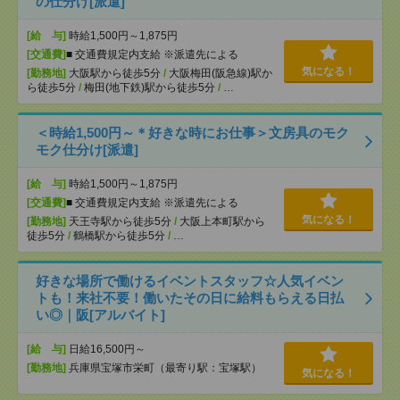
の仕分け[派遣]
[給 与]
時給1,500円～1,875円
[交通費]
■ 交通費規定内支給 ※派遣先による
気になる！
[勤務地]
大阪駅から徒歩5分
/
大阪梅田(阪急線)駅か
ら徒歩5分
/
梅田(地下鉄)駅から徒歩5分
/
…
＜時給1,500円～＊好きな時にお仕事＞文房具のモク
モク仕分け[派遣]
[給 与]
時給1,500円～1,875円
[交通費]
■ 交通費規定内支給 ※派遣先による
気になる！
[勤務地]
天王寺駅から徒歩5分
/
大阪上本町駅から
徒歩5分
/
鶴橋駅から徒歩5分
/
…
好きな場所で働けるイベントスタッフ☆人気イベン
トも！来社不要！働いたその日に給料もらえる日払
い◎｜阪[アルバイト]
[給 与]
日給16,500円～
[勤務地]
兵庫県宝塚市栄町（最寄り駅：宝塚駅）
気になる！