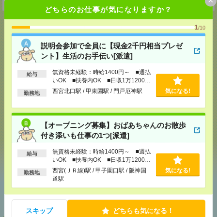
どちらのお仕事が気になりますか？
1
/10
説明会参加で全員に【現金2千円相当プレゼ
応募ページへ
ント】生活のお手伝い[派遣]
無資格未経験：時給1400円～ ■週払
給与
いOK ■扶養内OK ■日収1万1200円
気になる！
以上
西宮北口駅 / 甲東園駅 / 門戸厄神駅
気になる!
勤務地
メール
LINE
で送る
で送る
【オープニング募集】おばあちゃんのお散歩
付き添いも仕事の1つ[派遣]
シェア
ツイート
ブックマーク
無資格未経験：時給1400円～ ■週払
給与
いOK ■扶養内OK ■日収1万1200円
以上
西宮(ＪＲ線)駅 / 甲子園口駅 / 阪神国
気になる!
勤務地
道駅
あなたの閲覧履歴からの
おすすめ
スキップ
どちらも気になる！