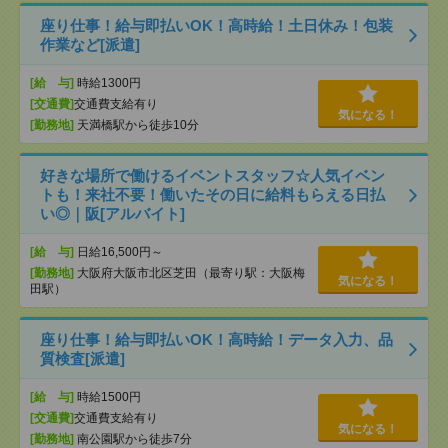
座り仕事！給与即払いOK！高時給！土日休み！包装
作業など[派遣]
[給 与]
時給1300円
[交通費]
交通費支給有り
気になる！
[勤務地]
天満橋駅から徒歩10分
好きな場所で働けるイベントスタッフ☆人気イベン
トも！来社不要！働いたその日に給料もらえる日払
い◎｜阪[アルバイト]
[給 与]
日給16,500円～
[勤務地]
大阪府大阪市北区芝田（最寄り駅：大阪梅
気になる！
田駅）
座り仕事！給与即払いOK！高時給！データ入力、品
質検査[派遣]
[給 与]
時給1500円
[交通費]
交通費支給有り
気になる！
[勤務地]
南公園駅から徒歩7分