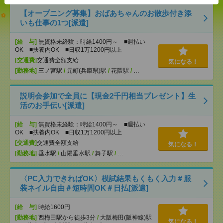
【オープニング募集】おばあちゃんのお散歩付き添
いも仕事の1つ[派遣]
[給 与]
無資格未経験：時給1400円～ ■週払い
OK ■扶養内OK ■日収1万1200円以上
[交通費]
交通費全額支給
気になる！
[勤務地]
三ノ宮駅
/
元町(兵庫県)駅
/
花隈駅
/
…
説明会参加で全員に【現金2千円相当プレゼント】生
活のお手伝い[派遣]
[給 与]
無資格未経験：時給1400円～ ■週払い
OK ■扶養内OK ■日収1万1200円以上
[交通費]
交通費全額支給
気になる！
[勤務地]
垂水駅
/
山陽垂水駅
/
舞子駅
/
…
〈PC入力できればOK〉模試結果もくもく入力＃服
装ネイル自由＃短時間OK＃日払[派遣]
[給 与]
時給1600円
[勤務地]
西梅田駅から徒歩3分
/
大阪梅田(阪神線)駅
気になる！