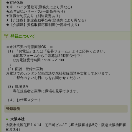
★有給休暇
★車・バイク通勤可(勤務先により異なる)
★給与日払いサービス(一部条件あり)
★退職金制度あり（別途規定あり）
★【介護職】別途夜勤手当有(勤務先により異なる)
★【介護職】資格取得応援制度(一部条件あり)
登録について
≪来社不要の電話面談OK！≫
（1）『お電話』または『応募フォーム』よりご応募ください。
◎応募フォームからご応募は24時間受付中！
◎お電話受付時間：9:30～21:00
↓
（2）面談・登録の実施
お電話でのカンタン登録面談や来社登録面談を実施しております。
ご都合のよいお日にちをお聞かせください。
（3）職場見学
専任担当者と実際に職場を見学できます。
（４）お仕事スタート！
登録場所
大阪本社
大阪市北区芝田1-4-14 芝田町ビル8F（JR大阪駅徒歩5分・阪急大阪梅田駅
徒歩3分）