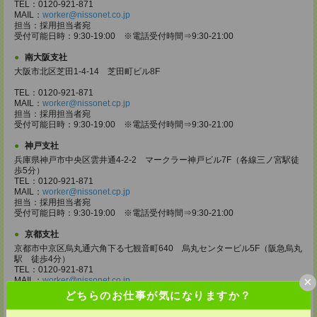
TEL：0120-921-871
MAIL：
worker@nissonet.co.jp
担当：採用担当者宛
受付可能日時：9:30-19:00 ※電話受付時間⇒9:30-21:00
南大阪支社
大阪市北区芝田1-4-14 芝田町ビル8F
TEL：0120-921-871
MAIL：
worker@nissonet.cp.jp
担当：採用担当者宛
受付可能日時：9:30-19:00 ※電話受付時間⇒9:30-21:00
神戸支社
兵庫県神戸市中央区雲井通4-2-2 マークラー神戸ビル7F（各線三ノ宮駅徒
歩5分）
TEL：0120-921-871
MAIL：
worker@nissonet.cp.jp
担当：採用担当者宛
受付可能日時：9:30-19:00 ※電話受付時間⇒9:30-21:00
京都支社
京都市中京区烏丸通六角下る七観音町640 烏丸センタービル5F（阪急烏丸
駅 徒歩4分）
TEL：0120-921-871
×
MAIL：
worker@nissonet.co.jp
担当：採用担当者宛
どちらのお仕事が気になりますか？
受付可能日時：9:30-19:00 ※電話受付時間⇒9:30-21:00