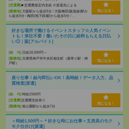
[交通費]
■ 交通費規定内支給 ※派遣先による
気になる！
[勤務地]
大阪駅から徒歩5分
/
大阪梅田(阪急線)駅か
ら徒歩5分
/
梅田(地下鉄)駅から徒歩5分
/
…
好きな場所で働けるイベントスタッフ☆人気イベン
トも！来社不要！働いたその日に給料もらえる日払
い◎｜阪[アルバイト]
[給 与]
日給16,500円～
[勤務地]
兵庫県神戸市中央区相生町（最寄り駅：神
気になる！
戸駅）
座り仕事！給与即払いOK！高時給！データ入力、品
質検査[派遣]
[給 与]
時給1500円
[交通費]
交通費支給有り
気になる！
[勤務地]
南公園駅から徒歩7分
＜時給1,500円～＊好きな時にお仕事＞文房具のモク
モク仕分け[派遣]