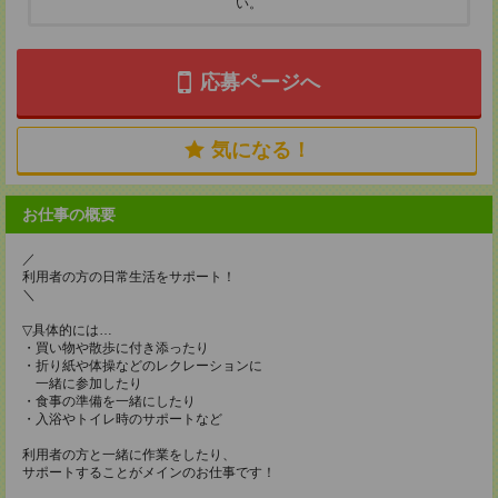
い。
応募ページへ
気になる！
お仕事の概要
／
利用者の方の日常生活をサポート！
＼
▽具体的には…
・買い物や散歩に付き添ったり
・折り紙や体操などのレクレーションに
一緒に参加したり
・食事の準備を一緒にしたり
・入浴やトイレ時のサポートなど
利用者の方と一緒に作業をしたり、
サポートすることがメインのお仕事です！