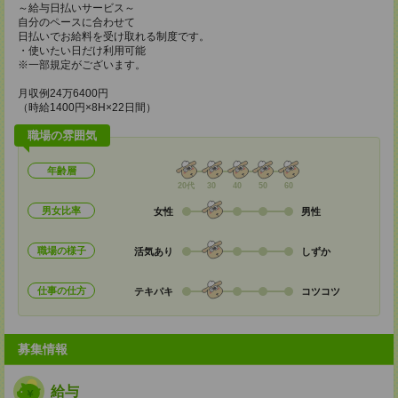
～給与日払いサービス～
自分のペースに合わせて
日払いでお給料を受け取れる制度です。
・使いたい日だけ利用可能
※一部規定がございます。
月収例24万6400円
（時給1400円×8H×22日間）
職場の雰囲気
年齢層
20代
30
40
50
60
男女比率
女性
男性
職場の様子
活気あり
しずか
仕事の仕方
テキパキ
コツコツ
募集情報
給与