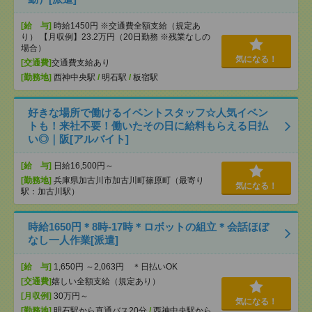
[給 与]
時給1450円 ※交通費全額支給（規定あ
り） 【月収例】23.2万円（20日勤務 ※残業なしの
場合）
気になる！
[交通費]
交通費支給あり
[勤務地]
西神中央駅
/
明石駅
/
板宿駅
好きな場所で働けるイベントスタッフ☆人気イベン
トも！来社不要！働いたその日に給料もらえる日払
い◎｜阪[アルバイト]
[給 与]
日給16,500円～
[勤務地]
兵庫県加古川市加古川町篠原町（最寄り
気になる！
駅：加古川駅）
時給1650円＊8時-17時＊ロボットの組立＊会話ほぼ
なし一人作業[派遣]
[給 与]
1,650円 ～2,063円 ＊日払いOK
[交通費]
嬉しい全額支給（規定あり）
[月収例]
30万円～
気になる！
[勤務地]
明石駅から直通バス20分
/
西神中央駅から