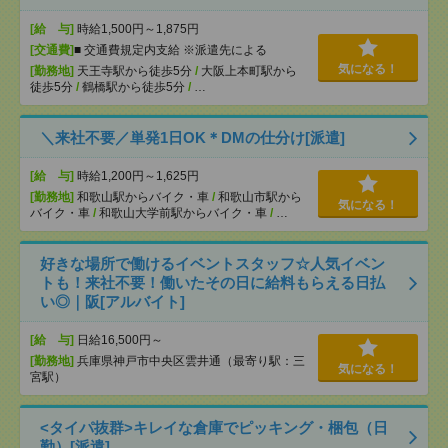
[給 与]
時給1,500円～1,875円
[交通費]
■ 交通費規定内支給 ※派遣先による
気になる！
[勤務地]
天王寺駅から徒歩5分
/
大阪上本町駅から
徒歩5分
/
鶴橋駅から徒歩5分
/
…
＼来社不要／単発1日OK＊DMの仕分け[派遣]
[給 与]
時給1,200円～1,625円
[勤務地]
和歌山駅からバイク・車
/
和歌山市駅から
気になる！
バイク・車
/
和歌山大学前駅からバイク・車
/
…
好きな場所で働けるイベントスタッフ☆人気イベン
トも！来社不要！働いたその日に給料もらえる日払
い◎｜阪[アルバイト]
[給 与]
日給16,500円～
[勤務地]
兵庫県神戸市中央区雲井通（最寄り駅：三
気になる！
宮駅）
<タイパ抜群>キレイな倉庫でピッキング・梱包（日
勤）[派遣]