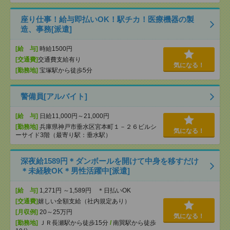
座り仕事！給与即払いOK！駅チカ！医療機器の製
造、事務[派遣]
[給 与]
時給1500円
[交通費]
交通費支給有り
気になる！
[勤務地]
宝塚駅から徒歩5分
警備員[アルバイト]
[給 与]
日給11,000円～21,000円
[勤務地]
兵庫県神戸市垂水区宮本町１－２６ビルシ
気になる！
ーサイド3階（最寄り駅：垂水駅）
深夜給1589円＊ダンボールを開けて中身を移すだけ
＊未経験OK＊男性活躍中[派遣]
[給 与]
1,271円 ～1,589円 ＊日払いOK
[交通費]
嬉しい全額支給（社内規定あり）
[月収例]
20～25万円
気になる！
[勤務地]
ＪＲ長瀬駅から徒歩15分
/
南巽駅から徒歩