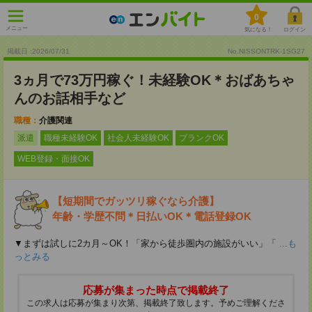
0
メニュー
気になる！
ログイン
掲載日 :2026
/
07
/
31
No.NISSONTRK-1SG27
3ヵ月で73万円稼ぐ！未経験OK＊おばあちゃ
んのお話相手など
職種：
介護関連
派遣
職種未経験OK
社会人未経験OK
ブランクOK
WEB登録・面接OK
【短期間でガッツリ稼ぐなら介護】
年齢・学歴不問＊日払いOK＊電話登録OK
▼まずは試しに2カ月～OK！「家から徒歩圏内の施設がいい」「
...も
っとみる
応募が集まった時点で掲載終了
この求人は応募が集まり次第、掲載終了致します。予めご理解くださ