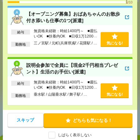
1
/10
【オープニング募集】おばあちゃんのお散歩
付き添いも仕事の1つ[派遣]
応募ページへ
無資格未経験：時給1400円～ ■週払
給与
いOK ■扶養内OK ■日収1万1200円
以上
三ノ宮駅 / 元町(兵庫県)駅 / 花隈駅 / …
気になる!
勤務地
気になる！
説明会参加で全員に【現金2千円相当プレゼ
メール
LINE
で送る
で送る
ント】生活のお手伝い[派遣]
無資格未経験：時給1400円～ ■週払
給与
いOK ■扶養内OK ■日収1万1200円
シェア
ツイート
ブックマーク
以上
垂水駅 / 山陽垂水駅 / 舞子駅 / …
気になる!
勤務地
あなたの閲覧履歴からの
スキップ
どちらも気になる！
おすすめ
しばらく表示しない