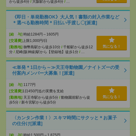
から徒歩4分
/
大阪駅から徒歩4分
/
…
《即日・単発勤務OK》大人気！書類の封入作業など
＊選べる勤務時間＊日払い手渡し〇[派遣]
[給 与]
時給1284円～1605円
[交通費]
上限1,000円/日
気になる！
[勤務地]
御幣島駅から徒歩10分
/
千船駅から徒歩12
分
/
尼崎(阪神線)駅から【登録地】徒歩1分
/
…
≪単発＊1日から～≫天王寺動物園／ナイトズーの受
付案内メンバー大募集！[派遣]
[給 与]
1177円
[交通費]
1日450円迄の実費を支給
気になる！
[勤務地]
天王寺駅から徒歩5分
/
動物園前駅から徒
歩5分
/
新今宮駅から徒歩5分
〈カンタン作業！〉スキマ時間にサクッと＊お菓子
の仕分け[派遣]
[給 与]
時給1,500円～1,875円