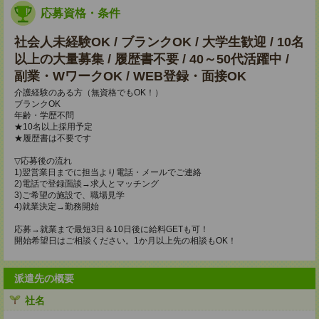
応募資格・条件
社会人未経験OK / ブランクOK / 大学生歓迎 / 10名
以上の大量募集 / 履歴書不要 / 40～50代活躍中 /
副業・WワークOK / WEB登録・面接OK
介護経験のある方（無資格でもOK！）
ブランクOK
年齢・学歴不問
★10名以上採用予定
★履歴書は不要です
▽応募後の流れ
1)翌営業日までに担当より電話・メールでご連絡
2)電話で登録面談→求人とマッチング
3)ご希望の施設で、職場見学
4)就業決定→勤務開始
応募→就業まで最短3日＆10日後に給料GETも可！
開始希望日はご相談ください。1か月以上先の相談もOK！
派遣先の概要
社名