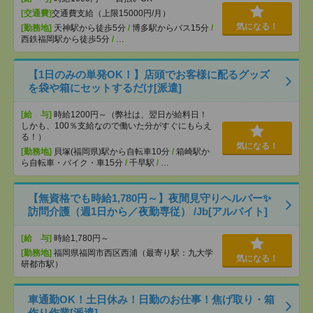
[交通費]
交通費支給（上限15000円/月）
気になる！
[勤務地]
天神駅から徒歩5分
/
博多駅からバス15分
/
西鉄福岡駅から徒歩5分
/
…
【1日のみの単発OK！】店頭でお客様に配るグッズ
を袋や箱にセットするだけ[派遣]
[給 与]
時給1200円～（弊社は、翌日が給料日！
しかも、100％支給なので働いた分がすぐにもらえ
る！）
気になる！
[勤務地]
貝塚(福岡県)駅から自転車10分
/
箱崎駅か
ら自転車・バイク・車15分
/
千早駅
/
…
【無資格でも時給1,780円～】夜間見守りヘルパー✨
訪問介護（週1日から／夜勤専従） /Jb[アルバイト]
[給 与]
時給1,780円～
[勤務地]
福岡県福岡市西区西浦（最寄り駅：九大学
気になる！
研都市駅）
車通勤OK！土日休み！日勤のお仕事！焦げ取り・箱
作り作業[派遣]