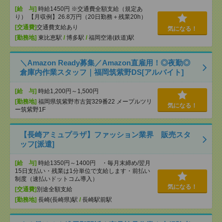
[給 与]
時給1450円 ※交通費全額支給（規定あ
り） 【月収例】26.8万円（20日勤務＋残業20h）
[交通費]
交通費支給あり
気になる！
[勤務地]
東比恵駅
/
博多駅
/
福岡空港(鉄道)駅
＼Amazon Ready募集／Amazon直雇用！◎夜勤◎
倉庫内作業スタッフ｜福岡筑紫野DS[アルバイト]
[給 与]
時給1,200円～1,500円
[勤務地]
福岡県筑紫野市古賀329番22 メープルツリ
気になる！
ー筑紫野1F
【長崎アミュプラザ】ファッション業界 販売スタ
ッフ[派遣]
[給 与]
時給1350円～1400円 ・毎月末締め/翌月
15日支払い・残業は1分単位で支給します・前払い
制度（速払いドットコム導入）
気になる！
[交通費]
別途全額支給
[勤務地]
長崎(長崎県)駅
/
長崎駅前駅