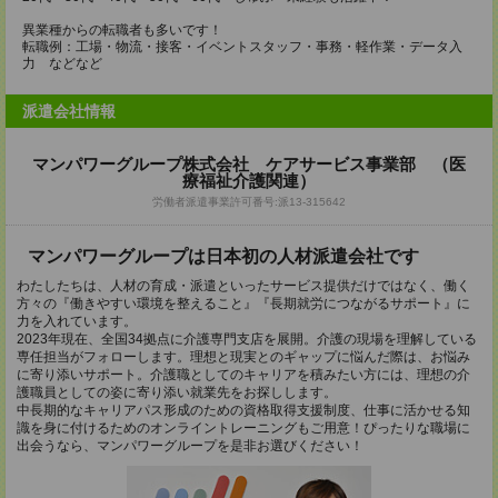
異業種からの転職者も多いです！
転職例：工場・物流・接客・イベントスタッフ・事務・軽作業・データ入
力 などなど
派遣会社情報
マンパワーグループ株式会社 ケアサービス事業部 （医
療福祉介護関連）
労働者派遣事業許可番号:派13-315642
マンパワーグループは日本初の人材派遣会社です
わたしたちは、人材の育成・派遣といったサービス提供だけではなく、働く
方々の『働きやすい環境を整えること』『長期就労につながるサポート』に
力を入れています。
2023年現在、全国34拠点に介護専門支店を展開。介護の現場を理解している
専任担当がフォローします。理想と現実とのギャップに悩んだ際は、お悩み
に寄り添いサポート。介護職としてのキャリアを積みたい方には、理想の介
護職員としての姿に寄り添い就業先をお探しします。
中長期的なキャリアパス形成のための資格取得支援制度、仕事に活かせる知
識を身に付けるためのオンライントレーニングもご用意！ぴったりな職場に
出会うなら、マンパワーグループを是非お選びください！