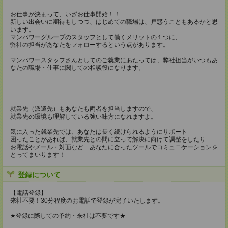
お仕事が決まって、いざお仕事開始！！
新しい出会いに期待もしつつ、はじめての職場は、戸惑うこともあるかと思
います。
マンパワーグループのスタッフとして働くメリットの１つに、
弊社の担当があなたをフォローするという点があります。
マンパワースタッフさんとしてのご就業にあたっては、弊社担当がいつもあ
なたの職場・仕事に関しての相談役になります。
就業先（派遣先）もあなたも両者を担当しますので、
就業先の環境も理解している強い味方になれますよ。
気に入った就業先では、あなたは長く続けられるようにサポート
困ったことがあれば、就業先との間に立って解決に向けて調整をしたり
お電話やメール・対面など あなたに合ったツールでコミュニケーションを
とってまいります！
登録について
【電話登録】
来社不要！30分程度のお電話で登録が完了いたします。
★登録に際しての予約・来社は不要です★