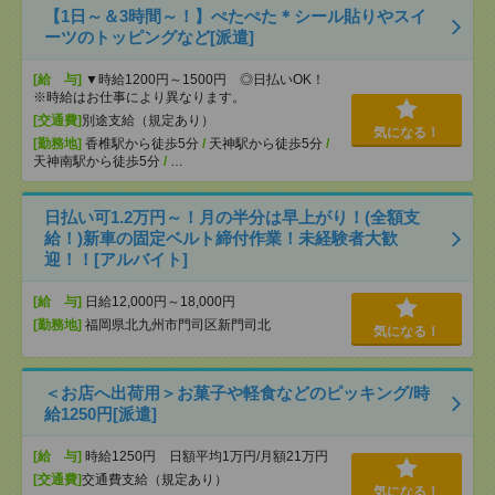
【1日～＆3時間～！】ぺたぺた＊シール貼りやスイ
ーツのトッピングなど[派遣]
[給 与]
▼時給1200円～1500円 ◎日払いOK！
※時給はお仕事により異なります。
[交通費]
別途支給（規定あり）
気になる！
[勤務地]
香椎駅から徒歩5分
/
天神駅から徒歩5分
/
天神南駅から徒歩5分
/
…
日払い可1.2万円～！月の半分は早上がり！(全額支
給！)新車の固定ベルト締付作業！未経験者大歓
迎！！[アルバイト]
[給 与]
日給12,000円～18,000円
[勤務地]
福岡県北九州市門司区新門司北
気になる！
＜お店へ出荷用＞お菓子や軽食などのピッキング/時
給1250円[派遣]
[給 与]
時給1250円 日額平均1万円/月額21万円
[交通費]
交通費支給（規定あり）
気になる！