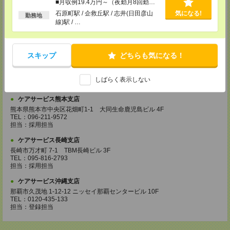
ケアサービス福岡支店
■月収例19.4万円～（夜勤月8回勤務
の場合）
〒812-0024 福岡県福岡市博多区綱場町4-11 パシフィックコート博
石原町駅 / 企救丘駅 / 志井(日田彦山
気になる!
勤務地
多 3F（25.3.17～）
線)駅 / …
TEL：092-517-3686
担当：採用担当
ケアサービス北九州支店
スキップ
どちらも気になる！
〒802-0003 福岡県北九州市小倉北区米町 1-1-21 大分銀行・明治安田生
命ビル 6F
TEL：093-555-4597
しばらく表示しない
担当：採用担当
ケアサービス熊本支店
熊本県熊本市中央区花畑町1-1 大同生命鹿児島ビル 4F
TEL：096-211-9572
担当：採用担当
ケアサービス長崎支店
長崎市万才町 7-1 TBM長崎ビル 3F
TEL：095-816-2793
担当：採用担当
ケアサービス沖縄支店
那覇市久茂地 1-12-12 ニッセイ那覇センタービル 10F
TEL：0120-435-133
担当：登録担当