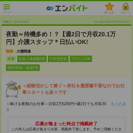
0
メニュー
気になる！
ログイン
掲載日 :2026
/
08
/
01
No.MNPWKO857006N-07
夜勤＝待機多め！？【週2日で月収20.1万
円】介護スタッフ＊日払いOK!
職種：
介護関連
派遣
社会人未経験OK
大学生歓迎
ブランクOK
WEB登録・面接OK
＜経験活かして稼ぐ＞来社＆履歴書不要なのでお仕
事スタートも楽々です
＜稼げる夜勤のお仕事＞日収2万5200円×週2日でも月収20
...もっとみ
る
応募が集まった時点で掲載終了
この求人は応募が集まり次第、掲載終了致します。予めご理解くださ