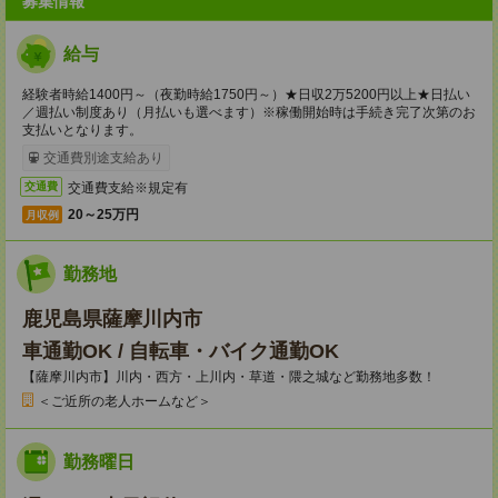
募集情報
給与
経験者時給1400円～（夜勤時給1750円～）★日収2万5200円以上★日払い
／週払い制度あり（月払いも選べます）※稼働開始時は手続き完了次第のお
支払いとなります。
交通費別途支給あり
交通費支給※規定有
交通費
20～25万円
月収例
勤務地
鹿児島県薩摩川内市
車通勤OK / 自転車・バイク通勤OK
【薩摩川内市】川内・西方・上川内・草道・隈之城など勤務地多数！
＜ご近所の老人ホームなど＞
勤務曜日