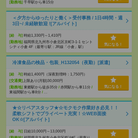
[勤務地]
千早駅から車15分
＜夕方からゆったりと働く＞受付事務 / 1日4時間・週
3日~/ 未経験歓迎 ![アルバイト]
[給 与]
時給1,330円～1,410円
[勤務地]
福岡県北九州市小倉北区京町3-1-1 セント
気になる！
シティ小倉 4F（最寄り駅：JR線「小倉」駅）
冷凍食品の検品・包装_H132054（夜勤）[派遣]
[給 与]
時給1,400円（深夜割増時：1,750円）
[交通費]
上限あり(月額)30,000円
気になる！
[勤務地]
東郷駅から徒歩35分
/
赤間駅から車11分
/
東福間駅から車8分
/
…
★☆リペアスタッフ★☆モクモク作業好き必見！！
柔軟シフトでプライベート充実！☆WEB面接
OK☆[アルバイト]
[給 与]
日給10,000円～13,000円
[勤務地]
福岡県北九州市小倉北区鍛冶町（最寄り