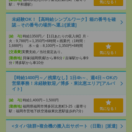
気になる！
駅： 平和通駅）
未経験OK！【高時給シンプルワーク】箱の番号を確
認→その番号の場所へ運ぶ[派遣]
[給 与]
時給1350円／【1日あたりの収入例】月・
火：9,788円＝1,350円×6時間＋残業代（1時間：
1,688円） 水～金：8,100円＝1,350円×6時間
[交通費]
実費支給／当社規定あり。
気になる！
[勤務地]
貝塚(福岡県)駅から車6分
/
吉塚駅から車9
分
/
博多駅から車10分
【時給1400円～／残業なし】1日4h～、週4日～OKの
営業事務！未経験歓迎／博多・東比恵エリア[アルバ
イト]
[給 与]
時給1,400円～1,500円
[勤務地]
福岡県福岡市博多区比恵町3-25（最寄り
気になる！
駅：福岡市営地下鉄空港線東比恵駅徒歩約7分）
<タイパ抜群>複合機の搬入出サポート（日勤）[派遣]