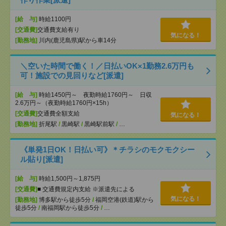
[給 与]
時給1100円
[交通費]
交通費支給有り
気になる！
[勤務地]
川内(鹿児島県)駅から車14分
＼空いた時間で働く！／日払いOK×1勤務2.6万円も
可！施設での見回りなど[派遣]
[給 与]
時給1450円～ 夜勤時給1760円～ 日収
2.6万円～（夜勤時給1760円×15h）
[交通費]
交通費全額支給
気になる！
[勤務地]
折尾駅
/
黒崎駅
/
黒崎駅前駅
/
…
《単発1日OK！日払い可》＊チラシのモクモクシー
ル貼り[派遣]
[給 与]
時給1,500円～1,875円
[交通費]
■ 交通費規定内支給 ※派遣先による
気になる！
[勤務地]
博多駅から徒歩5分
/
福岡空港(鉄道)駅から
徒歩5分
/
南福岡駅から徒歩5分
/
…