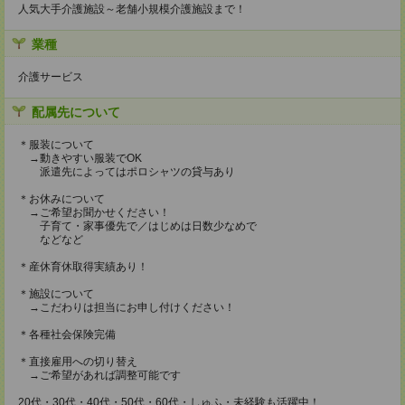
人気大手介護施設～老舗小規模介護施設まで！
業種
介護サービス
配属先について
＊服装について
→動きやすい服装でOK
派遣先によってはポロシャツの貸与あり
＊お休みについて
→ご希望お聞かせください！
子育て・家事優先で／はじめは日数少なめで
などなど
＊産休育休取得実績あり！
＊施設について
→こだわりは担当にお申し付けください！
＊各種社会保険完備
＊直接雇用への切り替え
→ご希望があれば調整可能です
20代・30代・40代・50代・60代・しゅふ・未経験も活躍中！