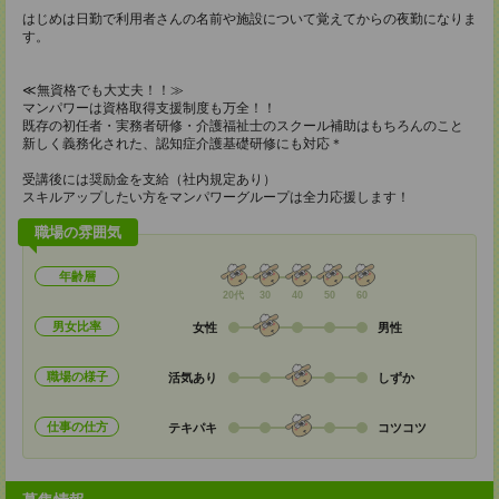
はじめは日勤で利用者さんの名前や施設について覚えてからの夜勤になりま
す。
≪無資格でも大丈夫！！≫
マンパワーは資格取得支援制度も万全！！
既存の初任者・実務者研修・介護福祉士のスクール補助はもちろんのこと
新しく義務化された、認知症介護基礎研修にも対応＊
受講後には奨励金を支給（社内規定あり）
スキルアップしたい方をマンパワーグループは全力応援します！
職場の雰囲気
年齢層
20代
30
40
50
60
男女比率
女性
男性
職場の様子
活気あり
しずか
仕事の仕方
テキパキ
コツコツ