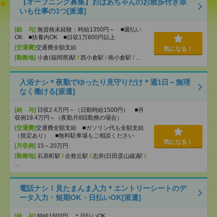
【オープニング募集】おばあちゃんのお散歩付き添
いも仕事の1つ[派遣]
[給 与]
無資格未経験：時給1350円～ ■週払い
OK ■扶養内OK ■日収1万800円以上
[交通費]
交通費全額支給
気になる！
[勤務地]
小倉(福岡県)駅
/
西小倉駅
/
南小倉駅
/
…
入浴ナシ＊夜勤でゆったり見守りだけ＊週1日～無理
なく働ける[派遣]
[給 与]
日収2.4万円～（日勤時給1500円） ■月
収例19.4万円～（夜勤月8回勤務の場合）
[交通費]
交通費全額支給 ■ガソリン代も全額支給
（規定あり） ■無料駐車場もご相談ください
気になる！
[月収例]
15～20万円
[勤務地]
石原町駅
/
企救丘駅
/
志井(日田彦山線)駅
/
…
電話ナシ！見たまんま入力＊エントリーシートのデ
ータ入力・短期OK・日払いOK[派遣]
[給 与]
時給1600円 ＊日払いOK