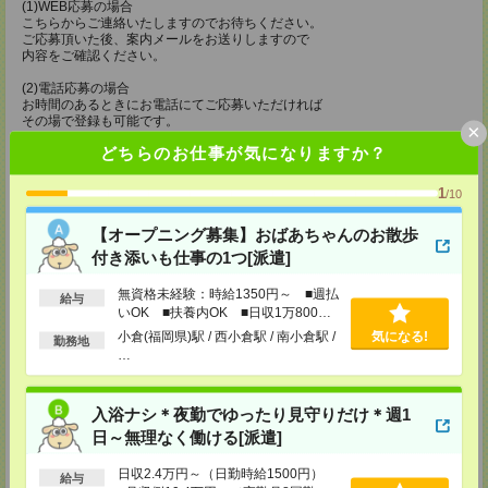
(1)WEB応募の場合
こちらからご連絡いたしますのでお待ちください。
ご応募頂いた後、案内メールをお送りしますので
内容をご確認ください。
(2)電話応募の場合
お時間のあるときにお電話にてご応募いただければ
その場で登録も可能です。
×
どちらのお仕事が気になりますか？
持ち物
【電話登録】
1
/10
弊社HPよりマイページ作成をお願いします
電話での登録の際に、マイページ作成をいただいた旨をお伝えください。
【オープニング募集】おばあちゃんのお散歩
所要時間
付き添いも仕事の1つ[派遣]
【電話登録】30分程度
無資格未経験：時給1350円～ ■週払
給与
・経験やご希望などをインタビュー
いOK ■扶養内OK ■日収1万800円
・お仕事のご紹介など
以上
小倉(福岡県)駅 / 西小倉駅 / 南小倉駅 /
気になる!
勤務地
登録場所
…
ケアサービス鹿児島支店
〒892-0846
入浴ナシ＊夜勤でゆったり見守りだけ＊週1
鹿児島市加治屋町 15-9 大同生命鹿児島ビル 9F
日～無理なく働ける[派遣]
TEL：099-239-1070
担当：採用担当
日収2.4万円～（日勤時給1500円）
給与