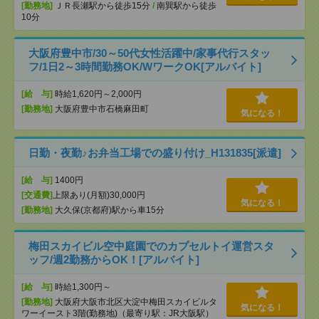
[勤務地]
ＪＲ長瀬駅から徒歩15分
/
南巽駅から徒歩
10分
大阪府豊中市/30～50代女性活躍中/家事代行スタッ
フ/1日2～3時間勤務OK/WワークOK[アルバイト]
[給 与]
時給1,620円～2,000円
[勤務地]
大阪府豊中市石橋麻田町
気になる！
日勤・夜勤♪お弁当工場での盛り付け_H131835[派遣]
[給 与]
1400円
[交通費]
上限あり(月額)30,000円
気になる！
[勤務地]
大久保(京都府)駅から車15分
梅田スカイビル空中庭園でのカプセルトイ運営スタ
ッフ/週2勤務からOK！[アルバイト]
[給 与]
時給1,300円～
[勤務地]
大阪府大阪市北区大淀中梅田スカイビルタ
気になる！
ワーイースト3階(勤務地)（最寄り駅：JR大阪駅）