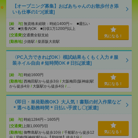
【オープニング募集】おばあちゃんのお散歩付き添
いも仕事の1つ[派遣]
[給 与]
無資格未経験：時給1400円～ ■週払い
OK ■扶養内OK ■日収1万1200円以上
[交通費]
交通費全額支給
気になる！
[勤務地]
少路駅
/
柴原阪大前駅
〈PC入力できればOK〉模試結果もくもく入力＃服
装ネイル自由＃短時間OK＃日払[派遣]
[給 与]
時給1600円
[勤務地]
西梅田駅から徒歩3分
/
大阪梅田(阪神線)駅
気になる！
から徒歩4分
/
大阪駅から徒歩4分
/
…
《即日・単発勤務OK》大人気！書類の封入作業など
＊選べる勤務時間＊日払い手渡し〇[派遣]
[給 与]
時給1284円～1605円
[交通費]
上限1,000円/日
気になる！
[勤務地]
御幣島駅から徒歩10分
/
千船駅から徒歩12
分
/
尼崎(阪神線)駅から【登録地】徒歩1分
/
…