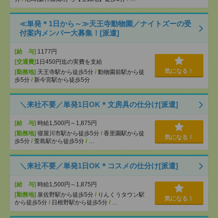
≪単発＊1日から～≫天王寺動物園／ナイトズーの受
付案内メンバー大募集！[派遣]
[給 与]
1177円
[交通費]
1日450円迄の実費を支給
気になる！
[勤務地]
天王寺駅から徒歩5分
/
動物園前駅から徒
歩5分
/
新今宮駅から徒歩5分
＼来社不要／単発1日OK＊文房具の仕分け[派遣]
[給 与]
時給1,500円～1,875円
[勤務地]
寝屋川市駅から徒歩5分
/
香里園駅から徒
気になる！
歩5分
/
萱島駅から徒歩5分
/
…
＼来社不要／単発1日OK＊コスメの仕分け[派遣]
[給 与]
時給1,500円～1,875円
[勤務地]
泉佐野駅から徒歩5分
/
りんくうタウン駅
気になる！
から徒歩5分
/
日根野駅から徒歩5分
/
…