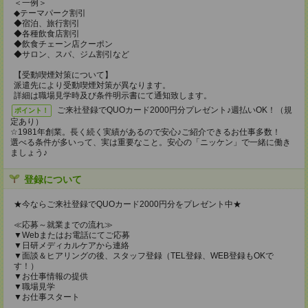
＜一例＞
◆テーマパーク割引
◆宿泊、旅行割引
◆各種飲食店割引
◆飲食チェーン店クーポン
◆サロン、スパ、ジム割引など
【受動喫煙対策について】
派遣先により受動喫煙対策が異なります。
詳細は職場見学時及び条件明示書にて通知致します。
ご来社登録でQUOカード2000円分プレゼント♪週払いOK！（規
ポイント！
定あり）
☆1981年創業。長く続く実績があるので安心♪ご紹介できるお仕事多数！
選べる条件が多いって、実は重要なこと。安心の「ニッケン」で一緒に働き
ましょう♪
登録について
★今ならご来社登録でQUOカード2000円分をプレゼント中★
≪応募～就業までの流れ≫
▼Webまたはお電話にてご応募
▼日研メディカルケアから連絡
▼面談＆ヒアリングの後、スタッフ登録（TEL登録、WEB登録もOKで
す！）
▼お仕事情報の提供
▼職場見学
▼お仕事スタート