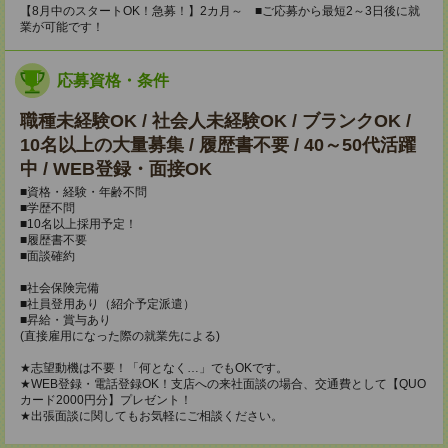
【8月中のスタートOK！急募！】2カ月～ ■ご応募から最短2～3日後に就
業が可能です！
応募資格・条件
職種未経験OK / 社会人未経験OK / ブランクOK /
10名以上の大量募集 / 履歴書不要 / 40～50代活躍
中 / WEB登録・面接OK
■資格・経験・年齢不問
■学歴不問
■10名以上採用予定！
■履歴書不要
■面談確約
■社会保険完備
■社員登用あり（紹介予定派遣）
■昇給・賞与あり
(直接雇用になった際の就業先による)
★志望動機は不要！「何となく…」でもOKです。
★WEB登録・電話登録OK！支店への来社面談の場合、交通費として【QUO
カード2000円分】プレゼント！
★出張面談に関してもお気軽にご相談ください。