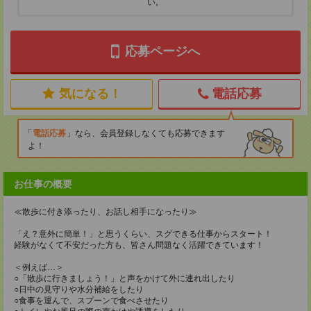
い。
応募ページへ
気になる！
電話応募
電話応募
なら、会員登録しなくても応募できます
よ！
お仕事の概要
≪散歩に付き添ったり、お話し相手になったり≫
「え？意外に簡単！」と思うくらい、スグできる仕事からスタート！
経験がなくて不安だった方も、皆さん問題なく活躍できています！
＜例えば…＞
○「散歩に行きましょう！」と声をかけて外に連れ出したり
○日中の見守りや水分補給をしたり
○食事を運んで、スプーンで食べさせたり