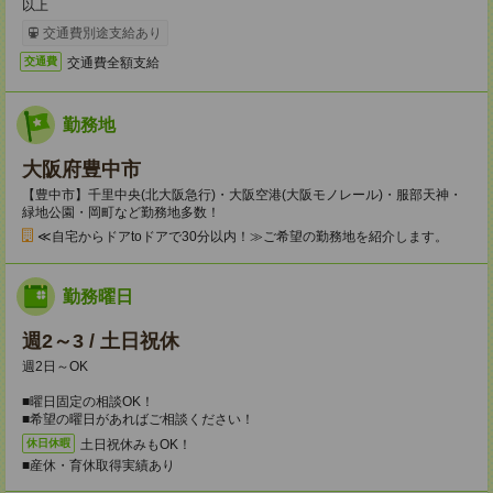
以上
交通費別途支給あり
交通費全額支給
交通費
勤務地
大阪府豊中市
【豊中市】千里中央(北大阪急行)・大阪空港(大阪モノレール)・服部天神・
緑地公園・岡町など勤務地多数！
≪自宅からドアtoドアで30分以内！≫ご希望の勤務地を紹介します。
勤務曜日
週2～3 / 土日祝休
週2日～OK
■曜日固定の相談OK！
■希望の曜日があればご相談ください！
土日祝休みもOK！
休日休暇
■産休・育休取得実績あり