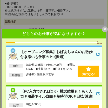
■受付時間
9:00～18:00（月～金）
※上記以外でもお気軽に場所・日程等ご相談下さい
※登録会は面接ではありませんので私服でOK
登録場所
×
メディカルケア事業部 大阪オフィス
どちらのお仕事が気になりますか？
大阪府大阪市淀川区西中島5-9-8 新大阪DTKビル4F
【未経験者向け入社前研修あり】
元介護士講師が指導！
1
/10
6hの事前研修で安心スタート
時給1,177円＋交通費支給（規定あり）
【オープニング募集】おばあちゃんのお散歩
付き添いも仕事の1つ[派遣]
TEL：0120-991-463
MAIL：
tenshoku@nikken-ts.jp
担当：採用担当
無資格未経験：時給1400円～ ■週払
給与
いOK ■扶養内OK ■日収1万1200円
メディカルケア事業部 京都オフィス
以上
少路駅 / 柴原阪大前駅
気になる!
勤務地
京都府京都市下京区東塩小路町843番地2 日本生命京都ヤサカビル5F
TEL：0120-975-927
MAIL：
tenshoku@nikken-ts.jp
担当：採用担当
〈PC入力できればOK〉模試結果もくもく入
登録交通費
力＃服装ネイル自由＃短時間OK＃日払[派遣]
★今ならご来社登録でQUOカード2000円分をプレゼント中★
時給1600円
給与