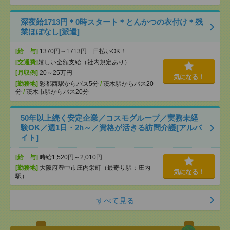
深夜給1713円＊0時スタート＊とんかつの衣付け＊残
業ほぼなし[派遣]
[給 与]
1370円～1713円 日払いOK！
[交通費]
嬉しい全額支給（社内規定あり）
[月収例]
20～25万円
気になる！
[勤務地]
彩都西駅からバス5分
/
茨木駅からバス20
分
/
茨木市駅からバス20分
50年以上続く安定企業／コスモグループ／実務未経
験OK／週1日・2h～／資格が活きる訪問介護[アルバ
イト]
[給 与]
時給1,520円～2,010円
[勤務地]
大阪府豊中市庄内栄町（最寄り駅：庄内
気になる！
駅）
すべて見る