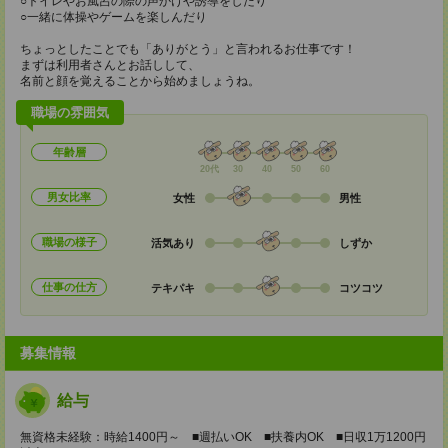
○トイレやお風呂の際の声かけや誘導をしたり
○一緒に体操やゲームを楽しんだり
ちょっとしたことでも「ありがとう」と言われるお仕事です！
まずは利用者さんとお話しして、
名前と顔を覚えることから始めましょうね。
職場の雰囲気
年齢層
20代
30
40
50
60
男女比率
女性
男性
職場の様子
活気あり
しずか
仕事の仕方
テキパキ
コツコツ
募集情報
給与
無資格未経験：時給1400円～ ■週払いOK ■扶養内OK ■日収1万1200円