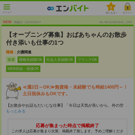
0
メニュー
気になる！
ログイン
NEW
掲載日 :2026
/
08
/
07
No.NKSGWOS40_OP9
【オープニング募集】おばあちゃんのお散歩
付き添いも仕事の1つ
職種：
介護関連
派遣
職種未経験OK
社会人未経験OK
ブランクOK
WEB登録・面接OK
≪週2日～OK≫無資格・未経験でも時給1400円～！
土日祝休みもOKです。
【お散歩やお話もだいじな仕事】「今日は天気が良いから、外の空
...
もっとみる
応募が集まった時点で掲載終了
この求人は応募が集まり次第、掲載終了致します。予めご理解くださ