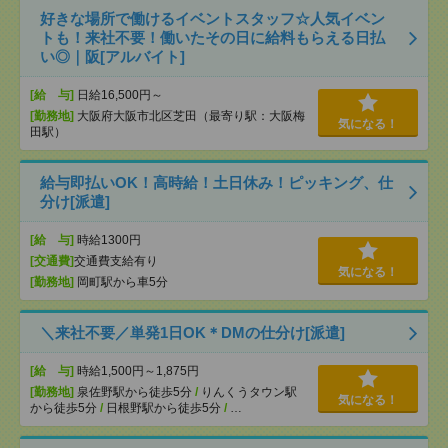
好きな場所で働けるイベントスタッフ☆人気イベン
トも！来社不要！働いたその日に給料もらえる日払
い◎｜阪[アルバイト]
[給 与]
日給16,500円～
[勤務地]
大阪府大阪市北区芝田（最寄り駅：大阪梅
気になる！
田駅）
給与即払いOK！高時給！土日休み！ピッキング、仕
分け[派遣]
[給 与]
時給1300円
[交通費]
交通費支給有り
気になる！
[勤務地]
岡町駅から車5分
＼来社不要／単発1日OK＊DMの仕分け[派遣]
[給 与]
時給1,500円～1,875円
[勤務地]
泉佐野駅から徒歩5分
/
りんくうタウン駅
気になる！
から徒歩5分
/
日根野駅から徒歩5分
/
…