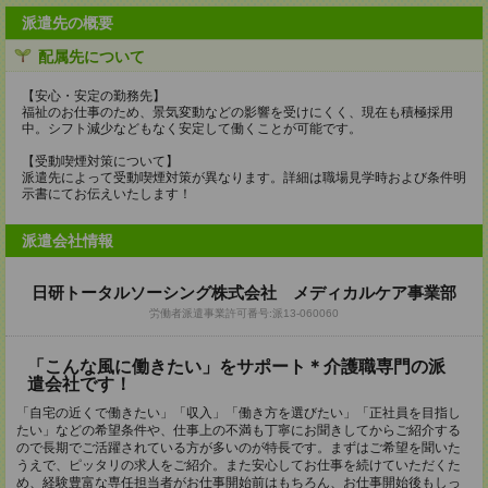
派遣先の概要
配属先について
【安心・安定の勤務先】
福祉のお仕事のため、景気変動などの影響を受けにくく、現在も積極採用
中。シフト減少などもなく安定して働くことが可能です。
【受動喫煙対策について】
派遣先によって受動喫煙対策が異なります。詳細は職場見学時および条件明
示書にてお伝えいたします！
派遣会社情報
日研トータルソーシング株式会社 メディカルケア事業部
労働者派遣事業許可番号:派13-060060
「こんな風に働きたい」をサポート＊介護職専門の派
遣会社です！
「自宅の近くで働きたい」「収入」「働き方を選びたい」「正社員を目指し
たい」などの希望条件や、仕事上の不満も丁寧にお聞きしてからご紹介する
ので長期でご活躍されている方が多いのが特長です。まずはご希望を聞いた
うえで、ピッタリの求人をご紹介。また安心してお仕事を続けていただくた
め、経験豊富な専任担当者がお仕事開始前はもちろん、お仕事開始後もしっ