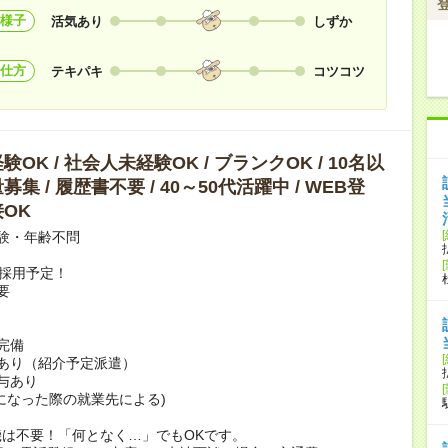
様子
活気あり
しずか
仕方
テキパキ
コツコツ
OK / 社会人未経験OK / ブランクOK / 10名以
集 / 履歴書不要 / 40～50代活躍中 / WEB登
OK
験・年齢不問
上採用予定！
要
完備
あり（紹介予定派遣）
賞与あり
になった際の就業先による)
は不要！「何となく…」でもOKです。