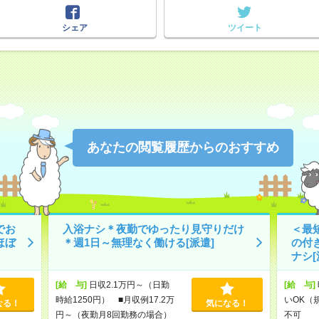
シェア
ツイート
あなたの閲覧履歴からのおすすめ
でお
入浴ナシ＊夜勤でゆったり見守りだけ
＜最
ほぼ
＊週1日～無理なく働ける[派遣]
の付
ナシ[
[給 与]
日収2.1万円～（日勤
[給 与]
時給1250円） ■月収例17.2万
いOK（
なる！
気になる！
円～（夜勤月8回勤務の場合）
不可