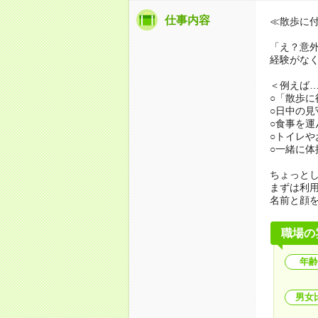
仕事内容
≪散歩に
「え？意
経験がな
＜例えば
○「散歩
○日中の見
○食事を運
○トイレ
○一緒に体
ちょっと
まずは利
名前と顔
職場の
年齢
男女