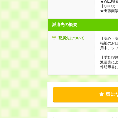
★WEB登
【QUOカ
★出張面
派遣先の概要
配属先について
【安心・
福祉のお
用中。シ
【受動喫
派遣先に
件明示書
気に