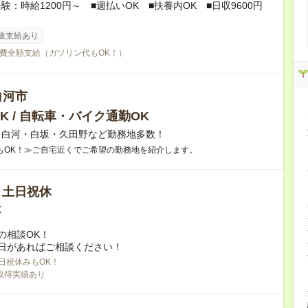
験：時給1200円～ ■週払いOK ■扶養内OK ■日収9600円
途支給あり
費全額支給（ガソリン代もOK！）
白河市
K / 自転車・バイク通勤OK
】白河・白坂・久田野など勤務地多数！
もOK！≫ご自宅近くでご希望の勤務地を紹介します。
/ 土日祝休
K
の相談OK！
日があればご相談ください！
日祝休みもOK！
取得実績あり