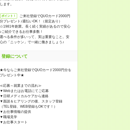
します。
ご来社登録でQUOカード2000円
ポイント！
分プレゼント♪週払いOK！（規定あり）
☆1981年創業。長く続く実績があるので安心
♪ご紹介できるお仕事多数！
選べる条件が多いって、実は重要なこと。安
心の「ニッケン」で一緒に働きましょう♪
登録について
★今ならご来社登録でQUOカード2000円分を
プレゼント中★
≪応募～就業までの流れ≫
▼Webまたはお電話にてご応募
▼日研メディカルケアから連絡
▼面談＆ヒアリングの後、スタッフ登録
（TEL登録、WEB登録もOKです！）
▼お仕事情報の提供
▼職場見学
▼お仕事スタート