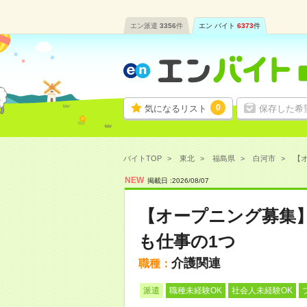
エン派遣
3356
件
エン バイト
6373
件
0
気になるリスト
保存した希
バイトTOP
東北
福島県
白河市
【オ
NEW
掲載日 :
2026
/
08
/
07
【オープニング募集
も仕事の1つ
介護関連
職種：
派遣
職種未経験OK
社会人未経験OK