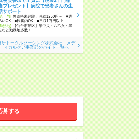
説明会参加で全員に【現金2千円相
当プレゼント】病院で患者さんの生
活サポート
[給 与]
無資格未経験：時給1250円～ ■週
払いOK ■扶養内OK ■日収1万円以上
[勤務地]
【仙台市泉区】泉中央・八乙女・黒
松など勤務地多数！
日研トータルソーシング株式会社 メデ
ィカルケア事業部のバイト一覧へ
応募する