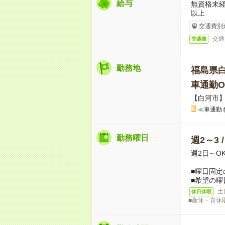
給与
無資格未経
以上
交通費別
交通
交通費
勤務地
福島県
車通勤O
【白河市
≪車通勤
勤務曜日
週2～3 
週2日～O
■曜日固定
■希望の曜
土
休日休暇
■産休・育休