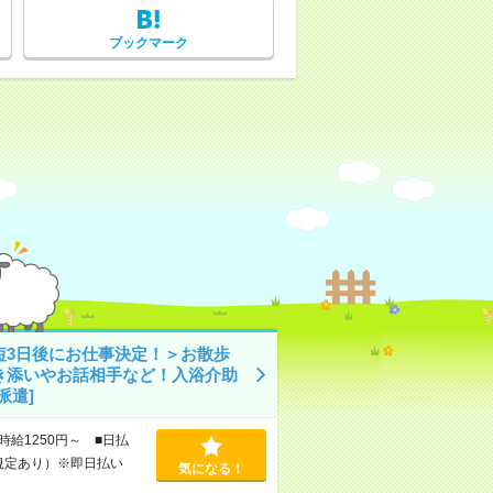
ブックマーク
短3日後にお仕事決定！＞お散歩
き添いやお話相手など！入浴介助
派遣]
時給1250円～ ■日払
規定あり）※即日払い
気になる！