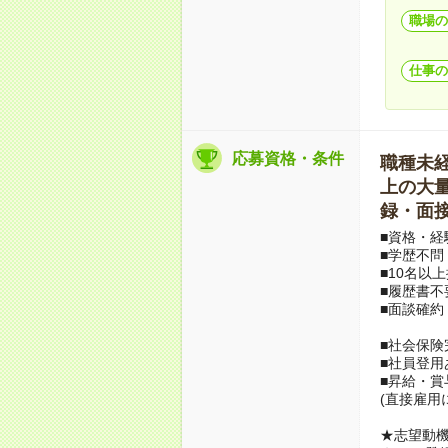
職場の
仕事の
応募資格・条件
職種未経験
上の大量募
録・面接
■資格・経
■学歴不問
■10名以
■履歴書不
■面談確約
■社会保険
■社員登用
■昇給・
(直接雇用
★志望動機