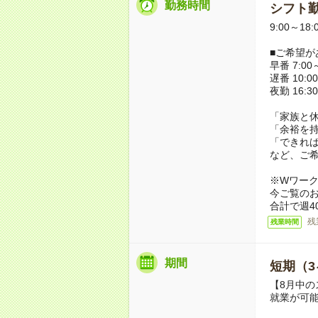
勤務時間
シフト勤
9:00～18
■ご希望が
早番 7:00～
遅番 10:00
夜勤 16:3
「家族と
「余裕を
「できれ
など、ご
※Wワー
今ご覧の
合計で週4
残
残業時間
期間
短期（3
【8月中の
就業が可