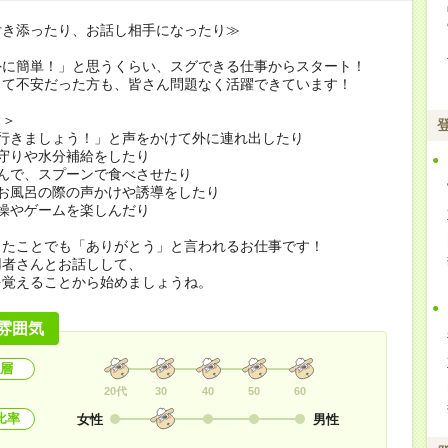
付き添ったり、お話し相手になったり≫
外に簡単！」と思うくらい、スグできる仕事からスタート！
くて不安だった方も、皆さん問題なく活躍できています！
…＞
に行きましょう！」と声をかけて外に連れ出したり
守りや水分補給をしたり
んで、スプーンで食べさせたり
やお風呂の際の声かけや誘導をしたり
操やゲームを楽しんだり
したことでも「ありがとう」と言われるお仕事です！
用者さんとお話しして、
を覚えることから始めましょうね。
雰囲気
層
20代
30
40
50
60
比率
女性
男性