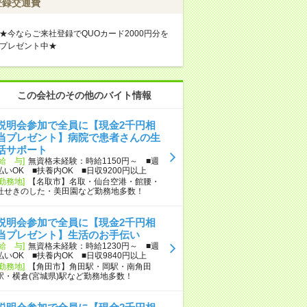
登録交通費
★今ならご来社登録でQUOカード2000円分を
プレゼント中★
この会社のその他のバイト情報
説明会参加で全員に【現金2千円相
当プレゼント】病院で患者さんの生
活サポート
[給 与]
無資格未経験：時給1150円～ ■週
払いOK ■扶養内OK ■日収9200円以上
[勤務地]
【名取市】名取・仙台空港・館腰・
杜せきのした・美田園など勤務地多数！
説明会参加で全員に【現金2千円相
当プレゼント】生活のお手伝い
[給 与]
無資格未経験：時給1230円～ ■週
払いOK ■扶養内OK ■日収9840円以上
[勤務地]
【角田市】角田駅・岡駅・南角田
駅・横倉(宮城県)駅など勤務地多数！