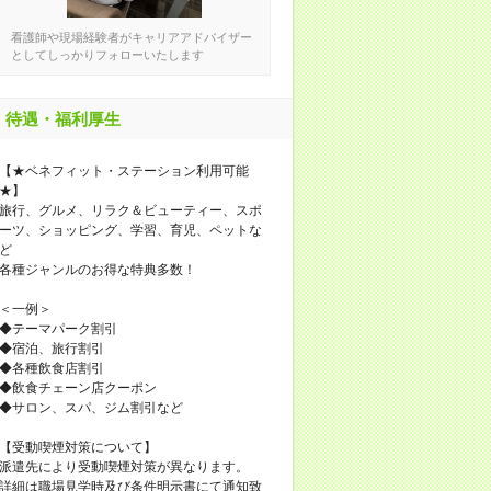
看護師や現場経験者がキャリアアドバイザー
としてしっかりフォローいたします
待遇・福利厚生
【★ベネフィット・ステーション利用可能
★】
旅行、グルメ、リラク＆ビューティー、スポ
ーツ、ショッピング、学習、育児、ペットな
ど
各種ジャンルのお得な特典多数！
＜一例＞
◆テーマパーク割引
◆宿泊、旅行割引
◆各種飲食店割引
◆飲食チェーン店クーポン
◆サロン、スパ、ジム割引など
【受動喫煙対策について】
派遣先により受動喫煙対策が異なります。
詳細は職場見学時及び条件明示書にて通知致