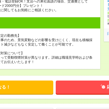
録・電話登録OK！支店への来社面談の場合、交通費として
ード2000円分】プレゼント！
談に関してもお気軽にご相談ください。
安定の勤務先】
仕事のため、景気変動などの影響を受けにくく、現在も積極採
フト減少などもなく安定して働くことが可能です。
煙対策について】
よって受動喫煙対策が異なります。詳細は職場見学時および条
にてお伝えいたします！
なる！