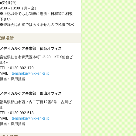
■受付時間
9:00～18:00（月～金）
※上記以外でもお気軽に場所・日程等ご相談
下さい
※登録会は面接ではありませんので私服でOK
登録場所
メディカルケア事業部 仙台オフィス
宮城県仙台市青葉区本町1-2-20 KDX仙台ビ
ル4F
TEL：0120-802-179
MAIL：
tenshoku@nikken-ts.jp
担当：採用担当
メディカルケア事業部 郡山オフィス
福島県郡山市西ノ内二丁目12番8号 古川ビ
ル
TEL：0120-992-518
MAIL：
tenshoku@nikken-ts.jp
担当：採用担当