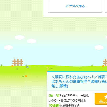
メール
で送る
＼病院に疲れたあなたへ！／施設
ばあちゃんの健康管理＊医療行為
無し[派遣]
[給 与]
時給1750円～ ■週払
いOK ■日収1万4000円以上
気に
[交通費]
交通費全額支給