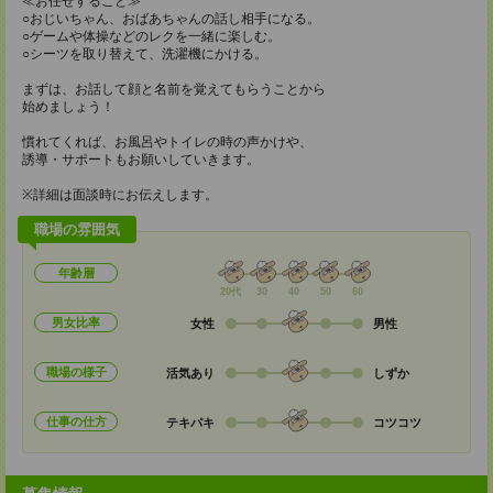
≪お任せすること≫
○おじいちゃん、おばあちゃんの話し相手になる。
○ゲームや体操などのレクを一緒に楽しむ。
○シーツを取り替えて、洗濯機にかける。
まずは、お話して顔と名前を覚えてもらうことから
始めましょう！
慣れてくれば、お風呂やトイレの時の声かけや、
誘導・サポートもお願いしていきます。
※詳細は面談時にお伝えします。
職場の雰囲気
年齢層
20代
30
40
50
60
男女比率
女性
男性
職場の様子
活気あり
しずか
仕事の仕方
テキパキ
コツコツ