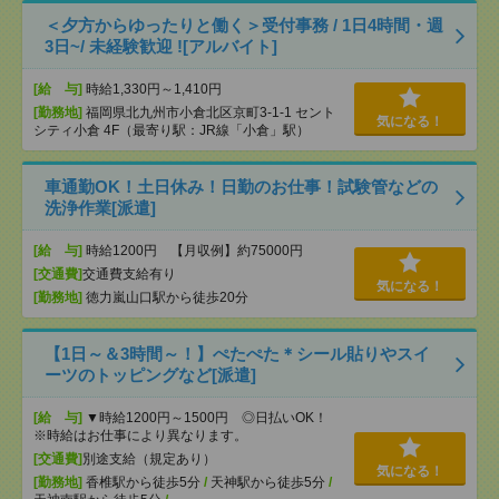
＜夕方からゆったりと働く＞受付事務 / 1日4時間・週
3日~/ 未経験歓迎 ![アルバイト]
[給 与]
時給1,330円～1,410円
[勤務地]
福岡県北九州市小倉北区京町3-1-1 セント
気になる！
シティ小倉 4F（最寄り駅：JR線「小倉」駅）
車通勤OK！土日休み！日勤のお仕事！試験管などの
洗浄作業[派遣]
[給 与]
時給1200円 【月収例】約75000円
[交通費]
交通費支給有り
気になる！
[勤務地]
徳力嵐山口駅から徒歩20分
【1日～＆3時間～！】ぺたぺた＊シール貼りやスイ
ーツのトッピングなど[派遣]
[給 与]
▼時給1200円～1500円 ◎日払いOK！
※時給はお仕事により異なります。
[交通費]
別途支給（規定あり）
気になる！
[勤務地]
香椎駅から徒歩5分
/
天神駅から徒歩5分
/