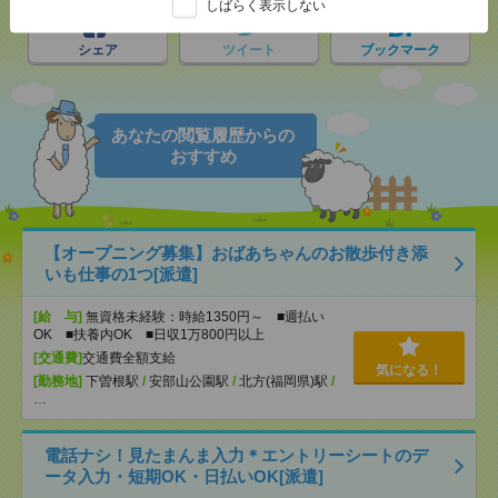
しばらく表示しない
シェア
ツイート
ブックマーク
あなたの閲覧履歴からの
おすすめ
【オープニング募集】おばあちゃんのお散歩付き添
いも仕事の1つ[派遣]
[給 与]
無資格未経験：時給1350円～ ■週払い
OK ■扶養内OK ■日収1万800円以上
[交通費]
交通費全額支給
気になる！
[勤務地]
下曽根駅
/
安部山公園駅
/
北方(福岡県)駅
/
…
電話ナシ！見たまんま入力＊エントリーシートのデ
ータ入力・短期OK・日払いOK[派遣]