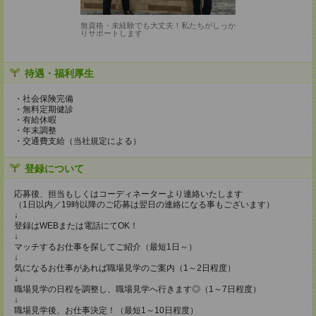
無資格・未経験でも大丈夫！私たちがしっか
りサポートします
待遇・福利厚生
・社会保険完備
・無料定期健診
・有給休暇
・年末調整
・交通費支給（当社規定による）
登録について
応募後、担当もしくはコーディネーターより連絡いたします
（1日以内／19時以降のご応募は翌日の連絡になる事もございます）
↓
登録はWEBまたは電話にてOK！
↓
マッチするお仕事を探してご紹介（最短1日～）
↓
気になるお仕事があれば職場見学のご案内（1～2日程度）
↓
職場見学の日程を調整し、職場見学へ行きます◎（1～7日程度）
↓
職場見学後、お仕事決定！（最短1～10日程度）