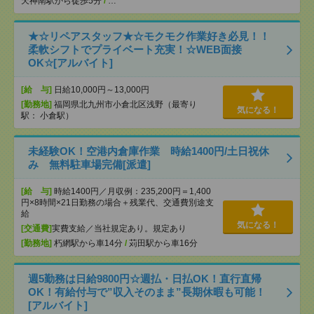
天神南駅から徒歩5分
/
…
★☆リペアスタッフ★☆モクモク作業好き必見！！
柔軟シフトでプライベート充実！☆WEB面接
OK☆[アルバイト]
[給 与]
日給10,000円～13,000円
[勤務地]
福岡県北九州市小倉北区浅野（最寄り
気になる！
駅： 小倉駅）
未経験OK！空港内倉庫作業 時給1400円/土日祝休
み 無料駐車場完備[派遣]
[給 与]
時給1400円／月収例：235,200円＝1,400
円×8時間×21日勤務の場合＋残業代、交通費別途支
給
気になる！
[交通費]
実費支給／当社規定あり。規定あり
[勤務地]
朽網駅から車14分
/
苅田駅から車16分
週5勤務は日給9800円☆週払・日払OK！直行直帰
OK！有給付与で”収入そのまま”長期休暇も可能！
[アルバイト]