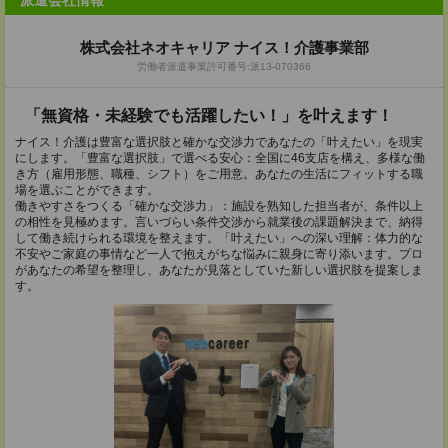
派遣会社情報
株式会社ネオキャリア ナイス！介護事業部
労働者派遣事業許可番号:派13-070366
「無資格・未経験でも活躍したい！」を叶えます！
ナイス！介護は豊富な選択肢と確かな交渉力であなたの「叶えたい」を現実
にします。「豊富な選択肢」で選べる安心：全国に46支店を構え、多様な働
き方（雇用形態、職種、シフト）をご用意。あなたの生活にフィットする職
場を選ぶことができます。
働きやすさをつくる「確かな交渉力」：施設を熟知した担当者が、条件以上
の相性を見極めます。言いづらい条件交渉から就業後の課題解決まで、納得
して働き続けられる環境を整えます。「叶えたい」への深い理解：体力的な
不安やご家庭の事情など一人で抱えがちな悩みに親身に寄り添います。プロ
があなたの希望を整理し、あなたが見落としていた新しい選択肢を提案しま
す。