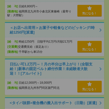
[給 与]
日給8,800円～
[勤務地]
福岡県北九州市小倉北区東篠崎（最寄り
気になる！
駅：片野駅）
＜お店へ出荷用＞お菓子や軽食などのピッキング/時
給1250円[派遣]
[給 与]
時給1250円 日額平均1万円/月額21万円
[交通費]
交通費支給（規定あり）
気になる！
[勤務地]
千早駅から車15分
日払い可1.2万円～！月の半分は早上がり！(全額支
給！)新車の固定ベルト締付作業！未経験者大歓
迎！！[アルバイト]
[給 与]
日給12,000円～18,000円
[勤務地]
福岡県北九州市門司区新門司北
気になる！
<タイパ抜群>複合機の搬入出サポート（日勤）[派遣]