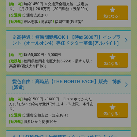
[給 与]
時給1450円 ※交通費全額支給（規定あ
り） 【月収例】26.8万円（20日勤務＋残業20h）
[交通費]
交通費支給あり
気になる！
[勤務地]
東比恵駅
/
博多駅
/
福岡空港(鉄道)駅
※高待遇！短時間勤務OK！【時給5000円】インプラ
ント（オールオン4）専任ドクター募集[アルバイト]
[給 与]
時給5,000円～5,000円
[勤務地]
福岡県福岡市南区大楠3-22-8（最寄り駅：
気になる！
高宮駅(西鉄大牟田線)）
髪色自由！高時給【THE NORTH FACE】販売 博多
[派遣]
[給 与]
時給1500円～1600円 ※スマホでかんた
んに前払いで給与が受け取れます（※上限、条件あ
り）
気になる！
[交通費]
交通費全額支給（規定あり）
[勤務地]
博多駅から徒歩10分