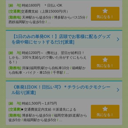
[給 与]
時給1600円 ＊日払いOK
[交通費]
交通費支給（上限15000円/月）
気になる！
[勤務地]
天神駅から徒歩5分
/
博多駅からバス15分
/
西鉄福岡駅から徒歩5分
/
…
【1日のみの単発OK！】店頭でお客様に配るグッズ
を袋や箱にセットするだけ[派遣]
[給 与]
時給1200円～（弊社は、翌日が給料日！
しかも、100％支給なので働いた分がすぐにもらえ
る！）
気になる！
[勤務地]
貝塚(福岡県)駅から自転車10分
/
箱崎駅か
ら自転車・バイク・車15分
/
千早駅
/
…
《単発1日OK！日払い可》＊チラシのモクモクシー
ル貼り[派遣]
[給 与]
時給1,500円～1,875円
[交通費]
■ 交通費規定内支給 ※派遣先による
気になる！
[勤務地]
博多駅から徒歩5分
/
福岡空港(鉄道)駅から
徒歩5分
/
南福岡駅から徒歩5分
/
…