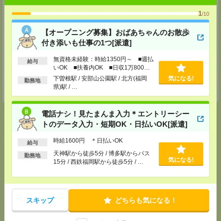
長崎支店
1
/10
〒850-0033
長崎県長崎市万才町7-1 住友生命長崎ビル4階
【オープニング募集】おばあちゃんのお散歩
TEL：0120-713-515
付き添いも仕事の1つ[派遣]
担当：採用担当
無資格未経験：時給1350円～ ■週払
給与
宮崎支店
いOK ■扶養内OK ■日収1万800円
宮崎県宮崎市橘通東4丁目8番1号カリーノ宮崎8F
以上
下曽根駅 / 安部山公園駅 / 北方(福岡
気になる!
勤務地
TEL：0120-713-515
県)駅 / …
担当：採用担当
電話ナシ！見たまんま入力＊エントリーシー
トのデータ入力・短期OK・日払いOK[派遣]
応募ページへ
時給1600円 ＊日払いOK
給与
天神駅から徒歩5分 / 博多駅からバス
勤務地
気になる!
15分 / 西鉄福岡駅から徒歩5分 / …
気になる！
電話応募
スキップ
どちらも気になる！
メール
LINE
で送る
で送る