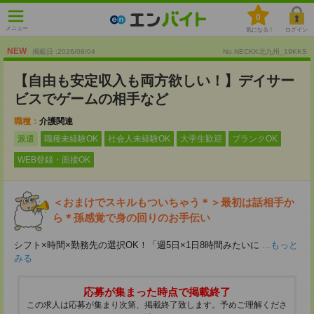
0
メニュー
気になる！
ログイン
NEW
掲載日 :2026
/
08
/
04
No.NECKK北九州_19KKS
【自由も安定収入も両方欲しい！】デイサー
ビスでゲームの相手など
職種：
介護関連
派遣
職種未経験OK
社会人未経験OK
大学生歓迎
ブランクOK
WEB登録・面接OK
＜おまけでスキルもついちゃう＊＞最初は話相手か
ら＊孫感覚で身の回りのお手伝い
シフト×時間×勤務先の選択OK！「週5日×1日8時間みたいに
...もっと
みる
応募が集まった時点で掲載終了
この求人は応募が集まり次第、掲載終了致します。予めご理解くださ