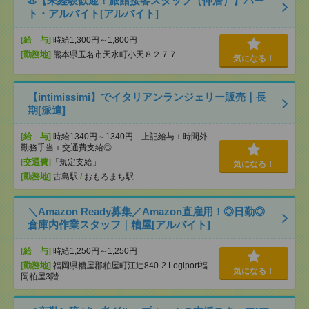
♨️【未経験歓迎！旅館接客スタッフ（仲居）】パー
ト・アルバイト[アルバイト]
[給 与]
時給1,300円～1,800円
[勤務地]
熊本県玉名市天水町小天８２７７
気になる！
【intimissimi】でイタリアンランジェリー販売｜長
期[派遣]
[給 与]
時給1340円～1340円 上記給与＋時間外
勤務手当＋交通費支給◎
[交通費]
「規定支給」
気になる！
[勤務地]
古島駅
/
おもろまち駅
＼Amazon Ready募集／Amazon直雇用！◎日勤◎
倉庫内作業スタッフ｜糟屋[アルバイト]
[給 与]
時給1,250円～1,250円
[勤務地]
福岡県糟屋郡粕屋町江辻840-2 Logiport福
気になる！
岡粕屋3階