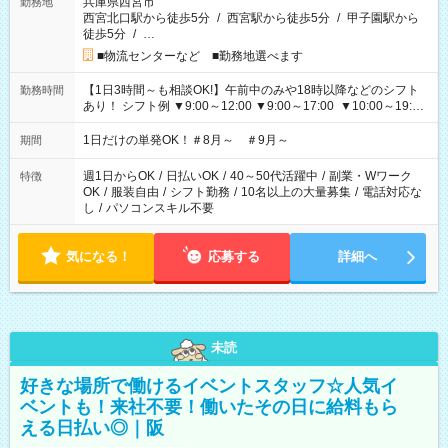
兵庫県西宮市
勤務地
西宮北口駅から徒歩5分
/
西宮駅から徒歩5分
/
甲子園駅から
徒歩5分
/
…
■物流センターなど ■勤務地選べます
【1日3時間～も相談OK!】午前中のみや18時以降などのシフト
勤務時間
あり！ シフト例 ▼9:00～12:00 ▼9:00～17:00 ▼10:00～19:00
▼18:00～21:00
1日だけの単発OK！＃8月～ ＃9月～
期間
週1日からOK
/
日払いOK
/
40～50代活躍中
/
副業・Wワーク
特徴
OK
/
服装自由
/
シフト勤務
/
10名以上の大量募集
/
電話対応な
し
/
パソコンスキル不要
気になる！
応募する
詳細へ
未読
好きな場所で働けるイベントスタッフ☆人気イ
ベントも！来社不要！働いたその日に給料もら
える日払い◎｜阪