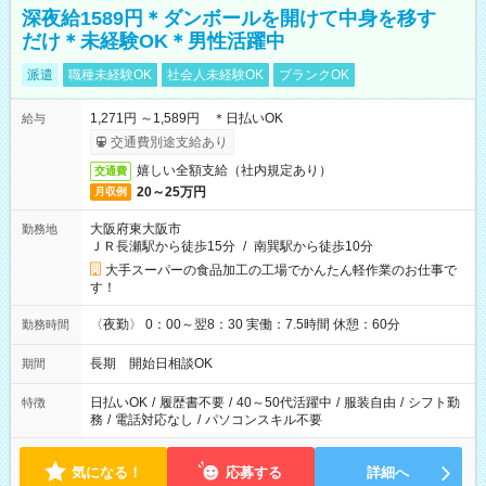
深夜給1589円＊ダンボールを開けて中身を移す
だけ＊未経験OK＊男性活躍中
派遣
職種未経験OK
社会人未経験OK
ブランクOK
1,271円 ～1,589円 ＊日払いOK
給与
交通費別途支給あり
嬉しい全額支給（社内規定あり）
交通費
20～25万円
月収例
大阪府東大阪市
勤務地
ＪＲ長瀬駅から徒歩15分
/
南巽駅から徒歩10分
大手スーパーの食品加工の工場でかんたん軽作業のお仕事で
す！
〈夜勤〉 0：00～翌8：30 実働：7.5時間 休憩：60分
勤務時間
長期 開始日相談OK
期間
日払いOK
/
履歴書不要
/
40～50代活躍中
/
服装自由
/
シフト勤
特徴
務
/
電話対応なし
/
パソコンスキル不要
気になる！
応募する
詳細へ