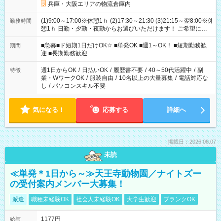
兵庫・大阪エリアの物流倉庫内
(1)9:00～17:00※休憩1ｈ (2)17:30～21:30 (3)21:15～翌8:00※休
勤務時間
憩1ｈ 日勤・夕勤・夜勤からお選びいただけます！ ご希望に合
わせて働けるお仕事です(*^^*) 【その他選べる勤務時間】 8-17
時/9-17時/9-18時/10-18時/11-21時/18-22時/20-翌4時/21-翌5
■急募■ド短期1日だけOK☆ ■単発OK ■週1～OK！ ■短期勤務歓
期間
時/22-翌6時/0-翌8時 ご自身のご都合で選んで頂ける完全自由シ
迎 ■長期勤務歓迎
フト！
週1日からOK
/
日払いOK
/
履歴書不要
/
40～50代活躍中
/
副
特徴
業・WワークOK
/
服装自由
/
10名以上の大量募集
/
電話対応な
し
/
パソコンスキル不要
気になる！
応募する
詳細へ
掲載日：2026.08.07
未読
≪単発＊1日から～≫天王寺動物園／ナイトズー
の受付案内メンバー大募集！
派遣
職種未経験OK
社会人未経験OK
大学生歓迎
ブランクOK
1177円
給与