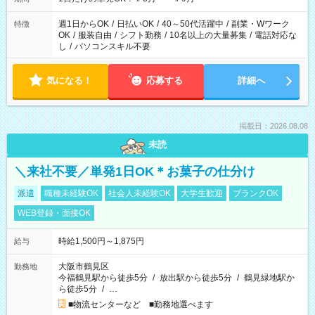
週1日からOK
/
日払いOK
/
40～50代活躍中
/
副業・Wワーク
特徴
OK
/
服装自由
/
シフト勤務
/
10名以上の大量募集
/
電話対応な
し
/
パソコンスキル不要
気になる！
応募する
詳細へ
掲載日：2026.08.08
未読
＼来社不要／単発1日OK＊お菓子の仕分け
派遣
職種未経験OK
社会人未経験OK
大学生歓迎
ブランクOK
WEB登録・面接OK
時給1,500円～1,875円
給与
大阪市鶴見区
勤務地
今福鶴見駅から徒歩5分
/
放出駅から徒歩5分
/
鶴見緑地駅か
ら徒歩5分
/
…
■物流センターなど ■勤務地選べます