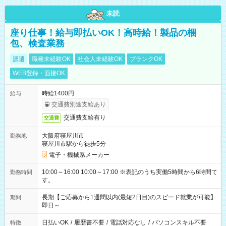
未読
座り仕事！給与即払いOK！高時給！製品の梱
包、検査業務
派遣
職種未経験OK
社会人未経験OK
ブランクOK
WEB登録・面接OK
時給1400円
給与
交通費別途支給あり
交通費支給有り
交通費
大阪府寝屋川市
勤務地
寝屋川市駅から徒歩5分
電子・機械系メーカー
10:00～16:00 10:00～17:00 ※表記のうち実働5時間から6時間で
勤務時間
す。
長期【ご応募から1週間以内(最短2日目)のスピード就業が可能】
期間
即日～
日払いOK
/
履歴書不要
/
電話対応なし
/
パソコンスキル不要
特徴