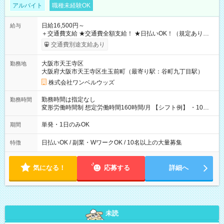
アルバイト
職種未経験OK
日給16,500円～
給与
＋交通費支給 ★交通費全額支給！ ★日払いOK！（規定あり） ┗
働いたその日に現金GET♪ お仕事後はコンビニATMから 日払
交通費別途支給あり
い分を引き落とせます！ 【試用期間】試用期間なし
大阪市天王寺区
勤務地
大阪府大阪市天王寺区生玉前町（最寄り駅：谷町九丁目駅）
株式会社ワンベルウッズ
勤務時間は指定なし
勤務時間
変形労働時間制 想定労働時間160時間/月 【シフト例】 ・10：
00～20：00
単発・1日のみOK
期間
日払いOK / 副業・WワークOK / 10名以上の大量募集
特徴
気になる！
応募する
詳細へ
未読