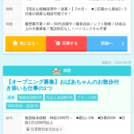
い」 「余裕を持って夕飯の準備がしたい」 「できれば残業はし
たくない」 など、ご希望を教えてくださいね。 ※Wワーク希望
【現在も積極採用中！急募！】2カ月～ ■ご応募から最短2～3
期間
の方へ 今ご覧のお仕事で希望する勤務時間と、もう1つのお仕事
日後の就業も相談可能です！
の勤務時間。 合計で週40時間を超える場合は応募できません。
履歴書不要
/
40～50代活躍中
/
服装自由
/
シフト勤務
/
10名以
特徴
上の大量募集
/
電話対応なし
/
パソコンスキル不要
気になる！
応募する
詳細へ
掲載日：2026.08.09
未読
【オープニング募集】おばあちゃんのお散歩付
き添いも仕事の1つ
派遣
職種未経験OK
社会人未経験OK
ブランクOK
WEB登録・面接OK
無資格未経験：時給1400円～ ■週払いOK ■扶養内OK ■日
給与
収1万1200円以上
交通費別途支給あり