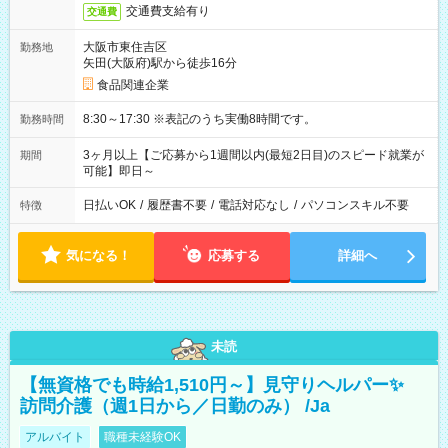
交通費支給有り
交通費
大阪市東住吉区
勤務地
矢田(大阪府)駅から徒歩16分
食品関連企業
8:30～17:30 ※表記のうち実働8時間です。
勤務時間
3ヶ月以上【ご応募から1週間以内(最短2日目)のスピード就業が
期間
可能】即日～
日払いOK
/
履歴書不要
/
電話対応なし
/
パソコンスキル不要
特徴
気になる！
応募する
詳細へ
未読
【無資格でも時給1,510円～】見守りヘルパー✨
訪問介護（週1日から／日勤のみ） /Ja
アルバイト
職種未経験OK