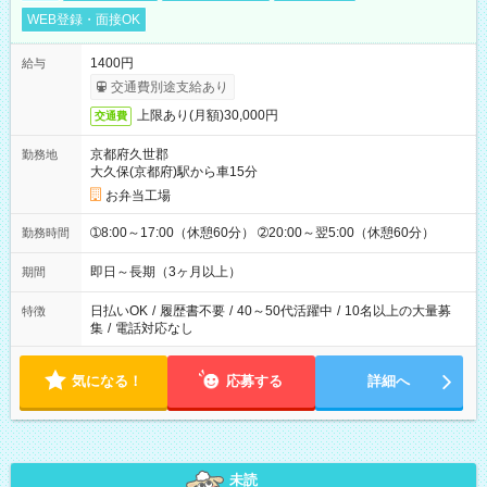
WEB登録・面接OK
1400円
給与
交通費別途支給あり
上限あり(月額)30,000円
交通費
京都府久世郡
勤務地
大久保(京都府)駅から車15分
お弁当工場
➀8:00～17:00（休憩60分） ➁20:00～翌5:00（休憩60分）
勤務時間
即日～長期（3ヶ月以上）
期間
日払いOK
/
履歴書不要
/
40～50代活躍中
/
10名以上の大量募
特徴
集
/
電話対応なし
気になる！
応募する
詳細へ
未読