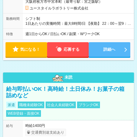
大阪府枚方市中宮本町（最寄り駅：宮之阪駅）
用形態：本採用時と同じです。 給与：時給 1,610円以上
ユースタイルラボラトリー株式会社
シフト制
勤務時間
1日あたりの実働時間：最大8時間/日 【夜勤】 22：00～翌9：
00 ※週1日～OK ／ 夜勤専従 ＊＊ 勤務時間例 ＊＊ ■22時か
ら翌7時 ■23時から翌8時 ■24時から翌9時 など ※上記の時間
週1日からOK / 日払いOK / 副業・WワークOK
特徴
内で8時間勤務（休憩1時間）ご利用者様により、時間は異なり
ます。 ※曜日固定（毎週同じ曜日での勤務となります）
気になる！
応募する
詳細へ
未読
給与即払いOK！高時給！土日休み！お菓子の箱
詰めなど
派遣
職種未経験OK
社会人未経験OK
ブランクOK
WEB登録・面接OK
時給1400円
給与
交通費別途支給あり