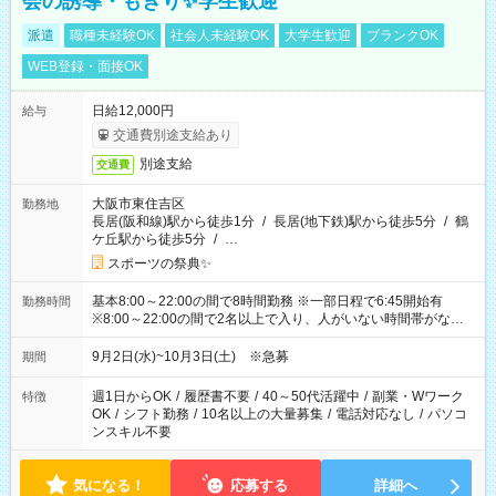
会の誘導・もぎり✨学生歓迎
派遣
職種未経験OK
社会人未経験OK
大学生歓迎
ブランクOK
WEB登録・面接OK
日給12,000円
給与
交通費別途支給あり
別途支給
交通費
大阪市東住吉区
勤務地
長居(阪和線)駅から徒歩1分
/
長居(地下鉄)駅から徒歩5分
/
鶴
ケ丘駅から徒歩5分
/
…
スポーツの祭典✨
基本8:00～22:00の間で8時間勤務 ※一部日程で6:45開始有
勤務時間
※8:00～22:00の間で2名以上で入り、人がいない時間帯がない
ように相方と時間を分け合うイメージです
9月2日(水)~10月3日(土) ※急募
期間
週1日からOK
/
履歴書不要
/
40～50代活躍中
/
副業・Wワーク
特徴
OK
/
シフト勤務
/
10名以上の大量募集
/
電話対応なし
/
パソコ
ンスキル不要
気になる！
応募する
詳細へ