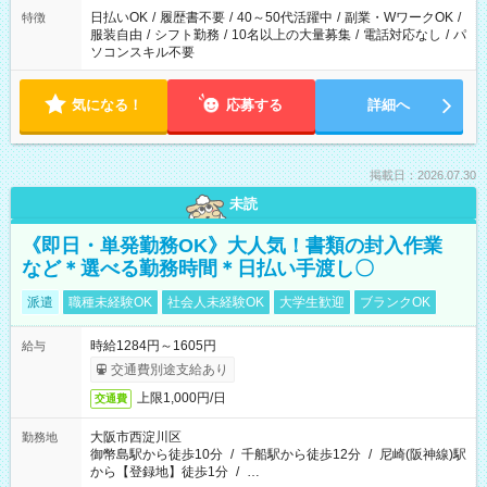
日払いOK
/
履歴書不要
/
40～50代活躍中
/
副業・WワークOK
/
特徴
服装自由
/
シフト勤務
/
10名以上の大量募集
/
電話対応なし
/
パ
ソコンスキル不要
気になる！
応募する
詳細へ
掲載日：2026.07.30
未読
《即日・単発勤務OK》大人気！書類の封入作業
など＊選べる勤務時間＊日払い手渡し〇
派遣
職種未経験OK
社会人未経験OK
大学生歓迎
ブランクOK
時給1284円～1605円
給与
交通費別途支給あり
上限1,000円/日
交通費
大阪市西淀川区
勤務地
御幣島駅から徒歩10分
/
千船駅から徒歩12分
/
尼崎(阪神線)駅
から【登録地】徒歩1分
/
…