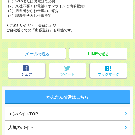
（1）Webまたはお電話で応募
（2）来社不要！お電話orオンラインで簡単登録♪
（3）担当者からお仕事のご紹介
（4）職場見学＆お仕事決定
★ご来社いただく『登録会』や、
ご自宅近くでの『出張登録』も可能です。
メール
LINE
で送る
で送る
シェア
ツイート
ブックマーク
かんたん検索はこちら
エンバイトTOP
人気のバイト