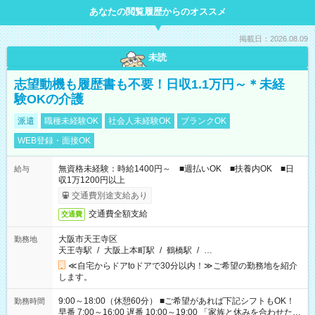
あなたの閲覧履歴からのオススメ
掲載日：2026.08.09
未読
志望動機も履歴書も不要！日収1.1万円～＊未経
験OKの介護
派遣
職種未経験OK
社会人未経験OK
ブランクOK
WEB登録・面接OK
無資格未経験：時給1400円～ ■週払いOK ■扶養内OK ■日
給与
収1万1200円以上
交通費別途支給あり
交通費全額支給
交通費
大阪市天王寺区
勤務地
天王寺駅
/
大阪上本町駅
/
鶴橋駅
/
…
≪自宅からドアtoドアで30分以内！≫ご希望の勤務地を紹介
します。
9:00～18:00（休憩60分） ■ご希望があれば下記シフトもOK！
勤務時間
早番 7:00～16:00 遅番 10:00～19:00 「家族と休みを合わせた