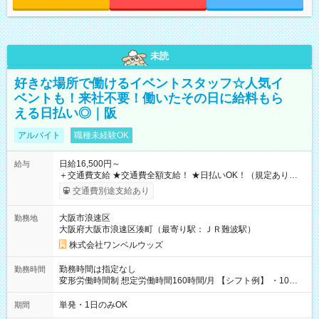
未読
好きな場所で働けるイベントスタッフ☆人気イ
ベントも！来社不要！働いたその日に給料もら
える日払い◎｜阪
アルバイト
職種未経験OK
日給16,500円～
給与
＋交通費支給 ★交通費全額支給！ ★日払いOK！（規定あり） ┗
働いたその日に現金GET♪ お仕事後はコンビニATMから 日払
交通費別途支給あり
い分を引き落とせます！ 【試用期間】試用期間なし
大阪市浪速区
勤務地
大阪府大阪市浪速区湊町（最寄り駅：ＪＲ難波駅）
株式会社ワンベルウッズ
勤務時間は指定なし
勤務時間
変形労働時間制 想定労働時間160時間/月 【シフト例】 ・10：
00～20：00
単発・1日のみOK
期間