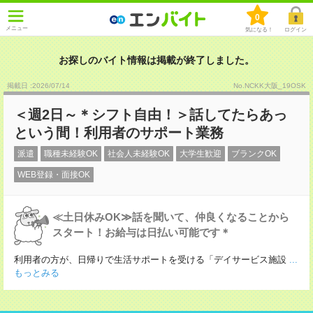
0
メニュー
気になる！
ログイン
お探しのバイト情報は掲載が終了しました。
掲載日 :2026
/
07
/
14
No.NCKK大阪_19OSK
＜週2日～＊シフト自由！＞話してたらあっ
という間！利用者のサポート業務
派遣
職種未経験OK
社会人未経験OK
大学生歓迎
ブランクOK
WEB登録・面接OK
≪土日休みOK≫話を聞いて、仲良くなることから
スタート！お給与は日払い可能です＊
利用者の方が、日帰りで生活サポートを受ける「デイサービス施設
...
もっとみる