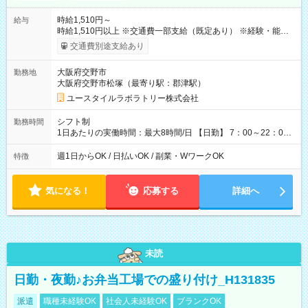
時給1,510円～
給与
時給1,510円以上 ※交通費一部支給（既定あり） ※経験・能力を
考慮して決定します 【収入例】 週1回勤務の場合：1,510円×8時
交通費別途支給あり
間×4回=4万8,320円 週3回勤務の場合：1,510円×8時間×12回
=14万4,960円 週5回勤務の場合：1,510円×8時間×20回=24万
大阪府交野市
勤務地
1,600円 【試用期間】試用期間あり 試用期間の長さ：2ヶ月
大阪府交野市松塚（最寄り駅：郡津駅）
※ 雇用形態と給与に、本採用時と異なる部分があります。 雇用
形態：本採用時と同じです。 給与：時給 1,180円以上
ユースタイルラボラトリー株式会社
シフト制
勤務時間
1日あたりの実働時間：最大8時間/日 【日勤】 7：00～22：00
の間で4～8時間勤務（休憩時間は法定通り） ※週1日～OK ／ 1
日4時間から勤務OK ／ 夜勤なし ＊＊ 勤務時間例 ＊＊ ■7時
週1日からOK / 日払いOK / 副業・WワークOK
特徴
から11時 ■9時から18時 ■17時から21時 など ※訪問先により
変動 ※曜日固定（毎週同じ曜日勤務）
気になる！
応募する
詳細へ
未読
日勤・夜勤♪お弁当工場での盛り付け_H131835
派遣
職種未経験OK
社会人未経験OK
ブランクOK