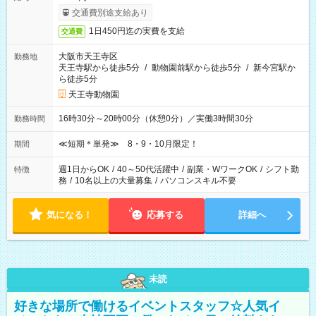
交通費別途支給あり
1日450円迄の実費を支給
交通費
大阪市天王寺区
勤務地
天王寺駅から徒歩5分
/
動物園前駅から徒歩5分
/
新今宮駅か
ら徒歩5分
天王寺動物園
16時30分～20時00分（休憩0分）／実働3時間30分
勤務時間
≪短期＊単発≫ 8・9・10月限定！
期間
週1日からOK
/
40～50代活躍中
/
副業・WワークOK
/
シフト勤
特徴
務
/
10名以上の大量募集
/
パソコンスキル不要
気になる！
応募する
詳細へ
未読
好きな場所で働けるイベントスタッフ☆人気イ