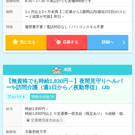
8:30～17:30 ※表記のうち実働8時間です。
勤務時間
1ヶ月以上3ヶ月未満【ご応募から1週間以内(最短2日目)のスピ
期間
ード就業が可能】即日～
履歴書不要
/
電話対応なし
/
パソコンスキル不要
特徴
気になる！
応募する
詳細へ
未読
【無資格でも時給1,830円～】夜間見守りヘルパ
ー✨訪問介護（週1日から／夜勤専従） /Jb
アルバイト
職種未経験OK
時給1,830円～
給与
時給1,830円以上 ※交通費一部支給（既定あり） ※経験・能力を
考慮して決定します 【収入例】 週1回勤務の場合：1,830円×8時
交通費別途支給あり
間×4回=5万8,560円 週3回勤務の場合：1,830円×8時間×12回
=17万5,680円 【試用期間】試用期間あり 試用期間の長さ：2ヶ
大阪府枚方市
勤務地
月 ※ 雇用形態と給与に、本採用時と異なる部分があります。 雇