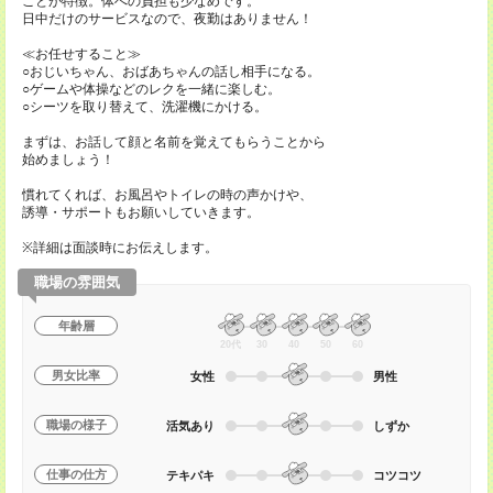
ことが特徴。体への負担も少なめです。
日中だけのサービスなので、夜勤はありません！
≪お任せすること≫
○おじいちゃん、おばあちゃんの話し相手になる。
○ゲームや体操などのレクを一緒に楽しむ。
○シーツを取り替えて、洗濯機にかける。
まずは、お話して顔と名前を覚えてもらうことから
始めましょう！
慣れてくれば、お風呂やトイレの時の声かけや、
誘導・サポートもお願いしていきます。
※詳細は面談時にお伝えします。
職場の雰囲気
年齢層
20代
30
40
50
60
男女比率
女性
男性
職場の様子
活気あり
しずか
仕事の仕方
テキパキ
コツコツ