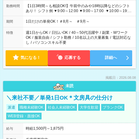
【1日3時間～も相談OK!】午前中のみや18時以降などのシフト
勤務時間
あり！ シフト例 ▼9:00～12:00 ▼9:00～17:00 ▼10:00～19:00
▼18:00～21:00
1日だけの単発OK！＃8月～ ＃9月～
期間
週1日からOK
/
日払いOK
/
40～50代活躍中
/
副業・Wワーク
特徴
OK
/
服装自由
/
シフト勤務
/
10名以上の大量募集
/
電話対応な
し
/
パソコンスキル不要
気になる！
応募する
詳細へ
掲載日：2026.08.08
未読
＼来社不要／単発1日OK＊文房具の仕分け
派遣
職種未経験OK
社会人未経験OK
大学生歓迎
ブランクOK
WEB登録・面接OK
時給1,500円～1,875円
給与