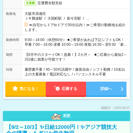
交通費全額支給
交通費
大阪市浪速区
勤務地
ＪＲ難波駅
/
大国町駅
/
新今宮駅
/
…
≪自宅からドアtoドアで30分以内！≫ご希望の勤務地を紹介
します。
9:00～18:00（休憩60分） ■ご希望があれば下記シフトもOK！
勤務時間
早番 7:00～16:00 遅番 10:00～19:00 夜勤 16:30～翌9:30 「家族
と休みを合わせたい」 「余裕を持って夕飯の準備がしたい」
「できれば残業はしたくない」 など、ご希望を教えてください
【8月中のスタートOK！急募！】2カ月～ ■ご応募から最短2～
期間
ね。 ※Wワーク希望の方へ 今ご覧のお仕事で希望する勤務時間
3日後に就業が可能です！
と、もう1つのお仕事の勤務時間。 合計で週40時間を超える場
合は応募できません。
履歴書不要
/
40～50代活躍中
/
服装自由
/
シフト勤務
/
10名以
特徴
上の大量募集
/
電話対応なし
/
パソコンスキル不要
気になる！
応募する
詳細へ
掲載日：2026.08.07
未読
【9/2～10/3】✨日給12000円！✨アジア競技大