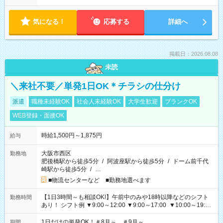
気になる！
応募する
詳細へ
掲載日：2026.08.08
未読
＼来社不要／単発1日OK＊チラシの仕分け
派遣
職種未経験OK
社会人未経験OK
大学生歓迎
ブランクOK
WEB登録・面接OK
時給1,500円～1,875円
給与
大阪市西区
勤務地
肥後橋駅から徒歩5分
/
阿波座駅から徒歩5分
/
ドーム前千代
崎駅から徒歩5分
/
…
■物流センターなど ■勤務地選べます
【1日3時間～も相談OK!】午前中のみや18時以降などのシフト
勤務時間
あり！ シフト例 ▼9:00～12:00 ▼9:00～17:00 ▼10:00～19:00
▼18:00～21:00
1日だけの単発OK！＃8月～ ＃9月～
期間