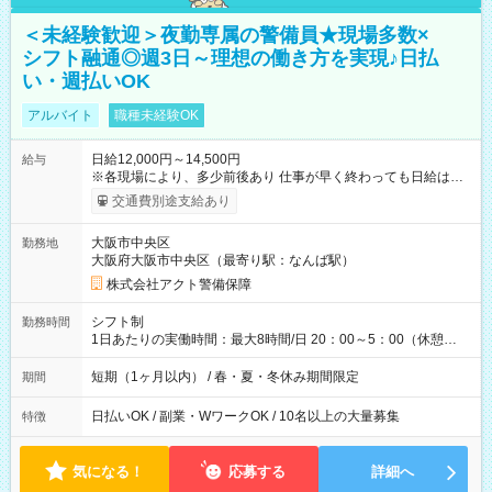
＜未経験歓迎＞夜勤専属の警備員★現場多数×
シフト融通◎週3日～理想の働き方を実現♪日払
い・週払いOK
アルバイト
職種未経験OK
日給12,000円～14,500円
給与
※各現場により、多少前後あり 仕事が早く終わっても日給は保
証されます。 【試用期間】試用期間なし
交通費別途支給あり
大阪市中央区
勤務地
大阪府大阪市中央区（最寄り駅：なんば駅）
株式会社アクト警備保障
シフト制
勤務時間
1日あたりの実働時間：最大8時間/日 20：00～5：00（休憩
1h） ※現場により開始時間が異なる場合があります。
短期（1ヶ月以内） / 春・夏・冬休み期間限定
期間
日払いOK / 副業・WワークOK / 10名以上の大量募集
特徴
気になる！
応募する
詳細へ