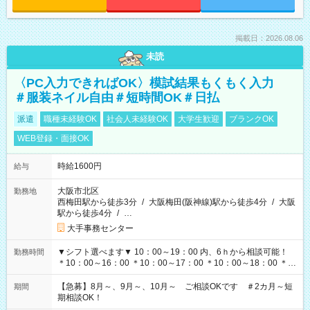
掲載日：2026.08.06
未読
〈PC入力できればOK〉模試結果もくもく入力
＃服装ネイル自由＃短時間OK＃日払
派遣
職種未経験OK
社会人未経験OK
大学生歓迎
ブランクOK
WEB登録・面接OK
時給1600円
給与
大阪市北区
勤務地
西梅田駅から徒歩3分
/
大阪梅田(阪神線)駅から徒歩4分
/
大阪
駅から徒歩4分
/
…
大手事務センター
▼シフト選べます▼ 10：00～19：00 内、6ｈから相談可能！
勤務時間
＊10：00～16：00 ＊10：00～17：00 ＊10：00～18：00 ＊
11：00～19：00 ＊12：00～19：00 ＊13：00～19：00
【急募】8月～、9月～、10月～ ご相談OKです ＃2カ月～短
期間
期相談OK！