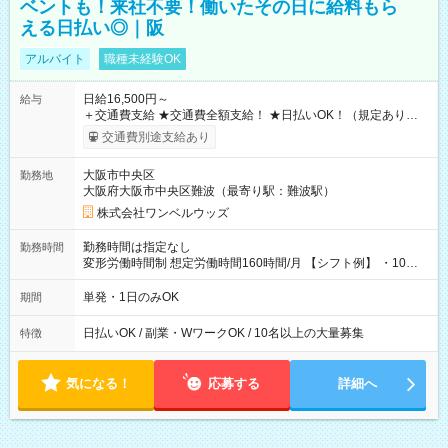
ベントも！来社不要！働いたその日に給料もら
える日払い◎｜阪
アルバイト
職種未経験OK
日給16,500円～
給与
＋交通費支給 ★交通費全額支給！ ★日払いOK！（規定あり） ┗
働いたその日に現金GET♪ お仕事後はコンビニATMから 日払
交通費別途支給あり
い分を引き落とせます！ 【試用期間】試用期間なし
大阪市中央区
勤務地
大阪府大阪市中央区難波（最寄り駅：難波駅）
株式会社ワンベルウッズ
勤務時間は指定なし
勤務時間
変形労働時間制 想定労働時間160時間/月 【シフト例】 ・10：
00～20：00
単発・1日のみOK
期間
日払いOK / 副業・WワークOK / 10名以上の大量募集
特徴
気になる！
応募する
詳細へ