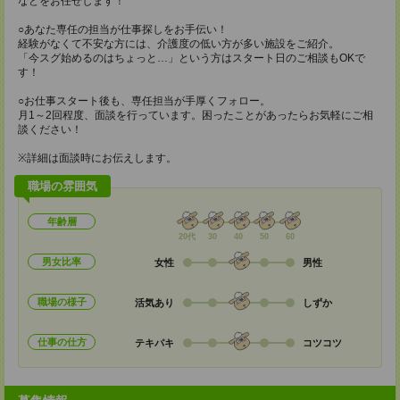
などをお任せします！
○あなた専任の担当が仕事探しをお手伝い！
経験がなくて不安な方には、介護度の低い方が多い施設をご紹介。
「今スグ始めるのはちょっと…」という方はスタート日のご相談もOKで
す！
○お仕事スタート後も、専任担当が手厚くフォロー。
月1～2回程度、面談を行っています。困ったことがあったらお気軽にご相
談ください！
※詳細は面談時にお伝えします。
職場の雰囲気
年齢層
20代
30
40
50
60
男女比率
女性
男性
職場の様子
活気あり
しずか
仕事の仕方
テキパキ
コツコツ