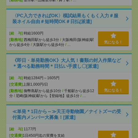
[勤務地]
垂水駅
/
山陽垂水駅
/
舞子駅
/
…
〈PC入力できればOK〉模試結果もくもく入力＃服
装ネイル自由＃短時間OK＃日払[派遣]
[給 与]
時給1600円
[勤務地]
西梅田駅から徒歩3分
/
大阪梅田(阪神線)駅
気になる！
から徒歩4分
/
大阪駅から徒歩4分
/
…
《即日・単発勤務OK》大人気！書類の封入作業など
＊選べる勤務時間＊日払い手渡し〇[派遣]
[給 与]
時給1284円～1605円
[交通費]
上限1,000円/日
気になる！
[勤務地]
御幣島駅から徒歩10分
/
千船駅から徒歩12
分
/
尼崎(阪神線)駅から【登録地】徒歩1分
/
…
≪単発＊1日から～≫天王寺動物園／ナイトズーの受
付案内メンバー大募集！[派遣]
[給 与]
1177円
[交通費]
1日450円迄の実費を支給