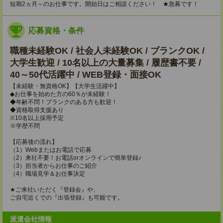
短期2ヵ月～のお仕事です。開始日はご相談ください！ ★急募です！
応募資格・条件
職種未経験OK / 社会人未経験OK / ブランクOK /
大学生歓迎 / 10名以上の大量募集 / 履歴書不要 /
40～50代活躍中 / WEB登録・面接OK
【未経験・無資格OK】【大学生活躍中】
◆お仕事を始めた方の60％が未経験！
◆年齢不問！ブランクのある方も歓迎！
◆資格取得支援あり
※10名以上採用予定
※学歴不問
【応募後の流れ】
（1）Webまたはお電話で応募
（2）来社不要！お電話orオンラインで簡単登録♪
（3）担当者からお仕事のご紹介
（4）職場見学＆お仕事決定
★ご来社いただく『登録会』や、
ご自宅近くでの『出張登録』も可能です。
派遣会社情報