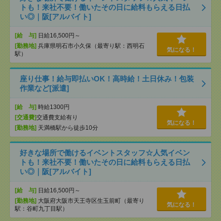
トも！来社不要！働いたその日に給料もらえる日払
い◎｜阪[アルバイト]
[給 与]
日給16,500円～
[勤務地]
兵庫県明石市小久保（最寄り駅：西明石
気になる！
駅）
座り仕事！給与即払いOK！高時給！土日休み！包装
作業など[派遣]
[給 与]
時給1300円
[交通費]
交通費支給有り
気になる！
[勤務地]
天満橋駅から徒歩10分
好きな場所で働けるイベントスタッフ☆人気イベン
トも！来社不要！働いたその日に給料もらえる日払
い◎｜阪[アルバイト]
[給 与]
日給16,500円～
[勤務地]
大阪府大阪市天王寺区生玉前町（最寄り
気になる！
駅：谷町九丁目駅）