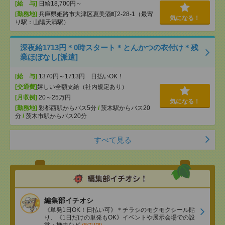
[給 与]
日給18,700円～
[勤務地]
兵庫県姫路市大津区恵美酒町2-28-1（最寄
気になる！
り駅：山陽天満駅）
深夜給1713円＊0時スタート＊とんかつの衣付け＊残
業ほぼなし[派遣]
[給 与]
1370円～1713円 日払いOK！
[交通費]
嬉しい全額支給（社内規定あり）
[月収例]
20～25万円
気になる！
[勤務地]
彩都西駅からバス5分
/
茨木駅からバス20
分
/
茨木市駅からバス20分
すべて見る
編集部イチオシ
《単発1日OK！日払い可》＊チラシのモクモクシール貼
り、《1日だけの単発もOK》イベントや展示会場での設