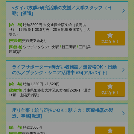
<タイパ抜群>研究活動の支援／大学スタッフ（日
勤）[派遣]
[給 与]
時給2200円 ※交通費全額支給（規定あ
り） 【月収例】30.8万円（20日勤務 ※残業なしの
場合）
[交通費]
交通費支給あり
気になる！
[勤務地]
ウッディタウン中央駅
/
新三田駅
/
三田(兵
庫県)駅
ライフサポーター✨障がい者施設／無資格OK・日勤
のみ／ブランク・シニア活躍中 /Gi[アルバイト]
[給 与]
時給1,220円～1,520円
[勤務地]
兵庫県姫路市大津区恵美酒町2-28-1（最寄
気になる！
り駅：山陽天満駅）
座り仕事！給与即払いOK！駅チカ！医療機器の製
造、事務[派遣]
[給 与]
時給1500円
[交通費]
交通費支給有り