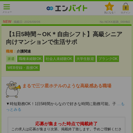
0
メニュー
気になる！
ログイン
NEW
掲載日 :2026
/
08
/
06
No.NCKK姫路_06HMJ
【1日5時間～OK＊自由シフト】高級シニア
向けマンションで生活サポ
職種：
介護関連
派遣
職種未経験OK
社会人未経験OK
大学生歓迎
ブランクOK
WEB登録・面接OK
まるで三ツ星ホテルのような高級感ある職場
▼時短勤務OK！1日5時間からなので好きな時間に勤務可能。子
...も
っとみる
応募が集まった時点で掲載終了
この求人は応募が集まり次第、掲載終了致します。予めご理解くださ