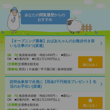
あなたの閲覧履歴からの
おすすめ
【オープニング募集】おばあちゃんのお散歩付き添
いも仕事の1つ[派遣]
[給 与]
無資格未経験：時給1400円～ ■週払い
OK ■扶養内OK ■日収1万1200円以上
[交通費]
交通費全額支給
気になる！
[勤務地]
西宮(ＪＲ線)駅
/
甲子園口駅
/
阪神国道駅
説明会参加で全員に【現金2千円相当プレゼント】生
活のお手伝い[派遣]
[給 与]
無資格未経験：時給1400円～ ■週払い
OK ■扶養内OK ■日収1万1200円以上
[交通費]
交通費全額支給
気になる！