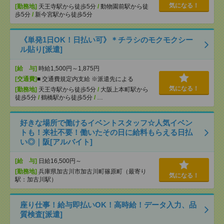
気になる！
[勤務地]
天王寺駅から徒歩5分
/
動物園前駅から徒
歩5分
/
新今宮駅から徒歩5分
《単発1日OK！日払い可》＊チラシのモクモクシー
ル貼り[派遣]
[給 与]
時給1,500円～1,875円
[交通費]
■ 交通費規定内支給 ※派遣先による
気になる！
[勤務地]
天王寺駅から徒歩5分
/
大阪上本町駅から
徒歩5分
/
鶴橋駅から徒歩5分
/
…
好きな場所で働けるイベントスタッフ☆人気イベン
トも！来社不要！働いたその日に給料もらえる日払
い◎｜阪[アルバイト]
[給 与]
日給16,500円～
[勤務地]
兵庫県加古川市加古川町篠原町（最寄り
気になる！
駅：加古川駅）
座り仕事！給与即払いOK！高時給！データ入力、品
質検査[派遣]