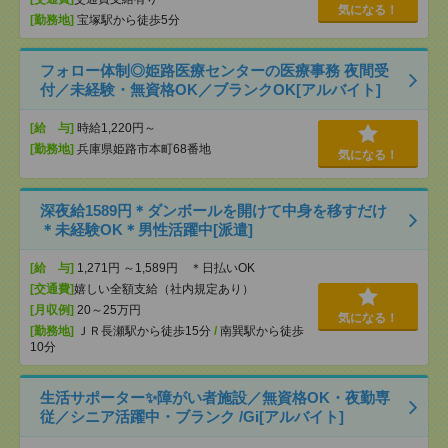
気になる！
[勤務地]
宝塚駅から徒歩5分
フォロー体制◎姫路医療センターの医療事務 夜間受
付／未経験・無資格OK／ブランクOK[アルバイト]
[給 与]
時給1,220円～
[勤務地]
兵庫県姫路市本町68番地
気になる！
深夜給1589円＊ダンボールを開けて中身を移すだけ
＊未経験OK＊男性活躍中[派遣]
[給 与]
1,271円 ～1,589円 ＊日払いOK
[交通費]
嬉しい全額支給（社内規定あり）
[月収例]
20～25万円
気になる！
[勤務地]
ＪＲ長瀬駅から徒歩15分
/
南巽駅から徒歩
10分
生活サポーター✨障がい者施設／無資格OK・夜勤専
従／シニア活躍中・ブランク /Gi[アルバイト]