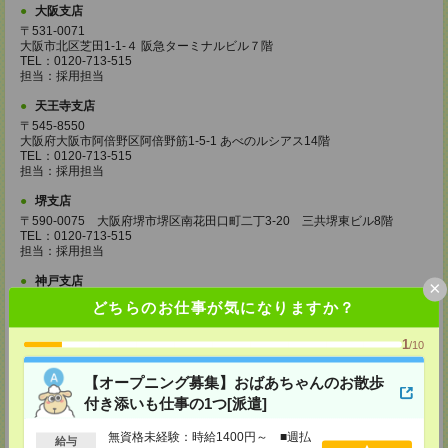
大阪支店
〒531-0071
大阪市北区芝田1-1-４ 阪急ターミナルビル７階
TEL：0120-713-515
担当：採用担当
天王寺支店
〒545-8550
大阪府大阪市阿倍野区阿倍野筋1-5-1 あべのルシアス14階
TEL：0120-713-515
担当：採用担当
堺支店
〒590-0075 大阪府堺市堺区南花田口町二丁3-20 三共堺東ビル8階
TEL：0120-713-515
担当：採用担当
神戸支店
×
〒650-0033
どちらのお仕事が気になりますか？
兵庫県神戸市中央区江戸町95 井門神戸ビル2階
TEL：0120-713-515
1
/10
担当：採用担当
西宮支店
【オープニング募集】おばあちゃんのお散歩
〒662-0978
付き添いも仕事の1つ[派遣]
兵庫県西宮市産所町４－８
村井ビル 3階
無資格未経験：時給1400円～ ■週払
給与