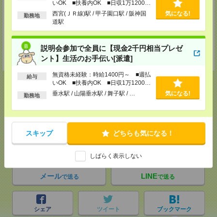
いOK ■扶養内OK ■日収1万1200円
TEL：0120-713-515
以上
担当：採用担当
西宮(ＪＲ線)駅 / 甲子園口駅 / 阪神国
気になる!
勤務地
道駅
姫路支店
〒670-0902
兵庫県姫路市白銀町24 みなと銀行第一生命共同ビルディング3階
説明会参加で全員に【現金2千円相当プレゼ
TEL：0120-713-515
担当：採用担当
ント】生活のお手伝い[派遣]
無資格未経験：時給1400円～ ■週払
給与
いOK ■扶養内OK ■日収1万1200円
以上
垂水駅 / 山陽垂水駅 / 舞子駅 / …
気になる!
勤務地
応募ページへ
スキップ
どちらも気になる！
気になる！
電話応募
しばらく表示しない
メール
LINE
で送る
で送る
シェア
ツイート
ブックマーク