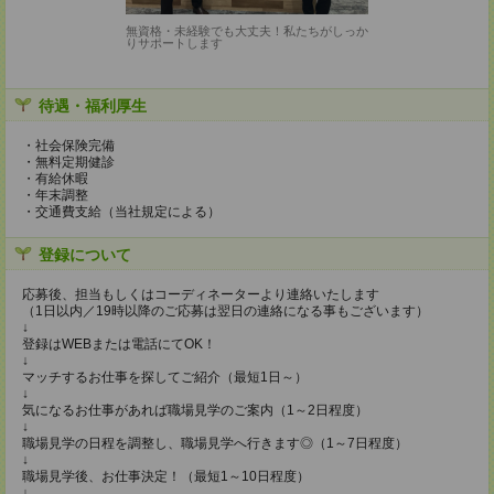
無資格・未経験でも大丈夫！私たちがしっか
りサポートします
待遇・福利厚生
・社会保険完備
・無料定期健診
・有給休暇
・年末調整
・交通費支給（当社規定による）
登録について
応募後、担当もしくはコーディネーターより連絡いたします
（1日以内／19時以降のご応募は翌日の連絡になる事もございます）
↓
登録はWEBまたは電話にてOK！
↓
マッチするお仕事を探してご紹介（最短1日～）
↓
気になるお仕事があれば職場見学のご案内（1～2日程度）
↓
職場見学の日程を調整し、職場見学へ行きます◎（1～7日程度）
↓
職場見学後、お仕事決定！（最短1～10日程度）
↓