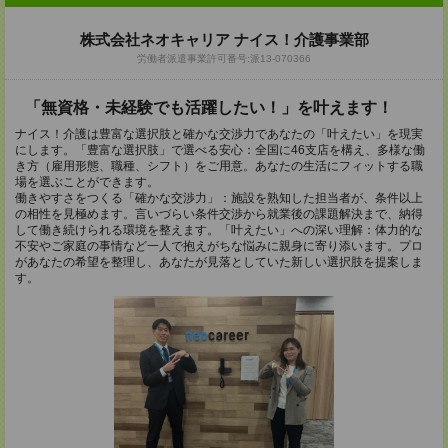
株式会社ネオキャリア ナイス！介護事業部
労働者派遣事業許可番号:派13-070366
「無資格・未経験でも活躍したい！」を叶えます！
ナイス！介護は豊富な選択肢と確かな交渉力であなたの「叶えたい」を現実
にします。「豊富な選択肢」で選べる安心：全国に46支店を構え、多様な働
き方（雇用形態、職種、シフト）をご用意。あなたの生活にフィットする職
場を選ぶことができます。
働きやすさをつくる「確かな交渉力」：施設を熟知した担当者が、条件以上
の相性を見極めます。言いづらい条件交渉から就業後の課題解決まで、納得
して働き続けられる環境を整えます。「叶えたい」への深い理解：体力的な
不安やご家庭の事情など一人で抱えがちな悩みに親身に寄り添います。プロ
があなたの希望を整理し、あなたが見落としていた新しい選択肢を提案しま
す。