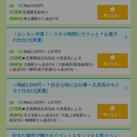
[給 与]
時給1500円
[交通費]
交通費支給有り
気になる！
[勤務地]
南公園駅から徒歩7分
〈カンタン作業！〉スキマ時間にサクッと＊お菓子
の仕分け[派遣]
[給 与]
時給1,500円～1,875円
[交通費]
■ 交通費規定内支給 ※派遣先による
気になる！
[勤務地]
大阪駅から徒歩5分
/
大阪梅田(阪急線)駅か
ら徒歩5分
/
梅田(地下鉄)駅から徒歩5分
/
…
＜時給1,500円～＊好きな時にお仕事＞文房具のモク
モク仕分け[派遣]
[給 与]
時給1,500円～1,875円
[交通費]
■ 交通費規定内支給 ※派遣先による
気になる！
[勤務地]
天王寺駅から徒歩5分
/
大阪上本町駅から
徒歩5分
/
鶴橋駅から徒歩5分
/
…
好きな場所で働けるイベントスタッフ☆人気イベン