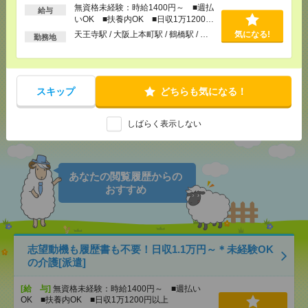
無資格未経験：時給1400円～ ■週払
給与
いOK ■扶養内OK ■日収1万1200円
気になる！
電話応募
以上
天王寺駅 / 大阪上本町駅 / 鶴橋駅 / …
気になる!
勤務地
メール
LINE
で送る
で送る
スキップ
どちらも気になる！
しばらく表示しない
シェア
ツイート
ブックマーク
あなたの閲覧履歴からの
おすすめ
志望動機も履歴書も不要！日収1.1万円～＊未経験OK
の介護[派遣]
[給 与]
無資格未経験：時給1400円～ ■週払い
OK ■扶養内OK ■日収1万1200円以上