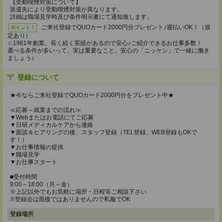
【受動喫煙対策について】
派遣先により受動喫煙対策が異なります。
詳細は職場見学時及び条件明示書にて通知致します。
ご来社登録でQUOカード2000円分プレゼント♪週払いOK！（規
ポイント！
定あり）
☆1981年創業。長く続く実績があるので安心♪ご紹介できるお仕事多数！
選べる条件が多いって、実は重要なこと。安心の「ニッケン」で一緒に働き
ましょう♪
登録について
★今ならご来社登録でQUOカード2000円分をプレゼント中★
≪応募～就業までの流れ≫
▼Webまたはお電話にてご応募
▼日研メディカルケアから連絡
▼面談＆ヒアリングの後、スタッフ登録（TEL登録、WEB登録もOKで
す！）
▼お仕事情報の提供
▼職場見学
▼お仕事スタート
■受付時間
9:00～18:00（月～金）
※上記以外でもお気軽に場所・日程等ご相談下さい
※登録会は面接ではありませんので私服でOK
登録場所