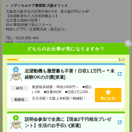
メディカルケア事業部 大阪オフィス
大阪府大阪市淀川区西中島5-9-8 新大阪DTKビル4F
【未経験者向け入社前研修あり】
元介護士講師が指導！
6hの事前研修で安心スタート
時給1,177円＋交通費支給（規定あり）
TEL：0120-991-463
×
MAIL：
tenshoku@nikken-ts.jp
担当：採用担当
どちらのお仕事が気になりますか？
メディカルケア事業部 京都オフィス
1
/10
京都府京都市下京区東塩小路町843番地2 日本生命京都ヤサカビル5F
TEL：0120-975-927
志望動機も履歴書も不要！日収1.1万円～＊未
MAIL：
tenshoku@nikken-ts.jp
担当：採用担当
経験OKの介護[派遣]
登録交通費
無資格未経験：時給1400円～ ■週払
給与
いOK ■扶養内OK ■日収1万1200円
★今ならご来社登録でQUOカード2000円分をプレゼント中★
以上
天王寺駅 / 大阪上本町駅 / 鶴橋駅 / …
気になる!
勤務地
説明会参加で全員に【現金2千円相当プレゼ
応募ページへ
ント】生活のお手伝い[派遣]