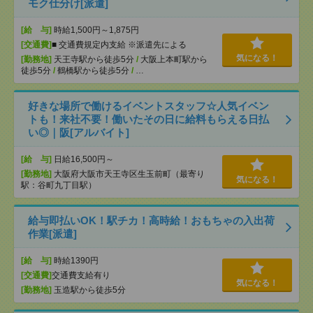
モク仕分け[派遣]
[給 与]
時給1,500円～1,875円
[交通費]
■ 交通費規定内支給 ※派遣先による
気になる！
[勤務地]
天王寺駅から徒歩5分
/
大阪上本町駅から
徒歩5分
/
鶴橋駅から徒歩5分
/
…
好きな場所で働けるイベントスタッフ☆人気イベン
トも！来社不要！働いたその日に給料もらえる日払
い◎｜阪[アルバイト]
[給 与]
日給16,500円～
[勤務地]
大阪府大阪市天王寺区生玉前町（最寄り
気になる！
駅：谷町九丁目駅）
給与即払いOK！駅チカ！高時給！おもちゃの入出荷
作業[派遣]
[給 与]
時給1390円
[交通費]
交通費支給有り
気になる！
[勤務地]
玉造駅から徒歩5分