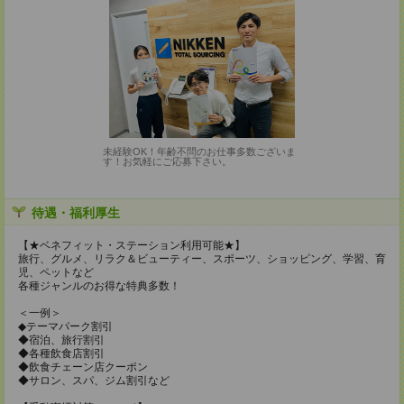
未経験OK！年齢不問のお仕事多数ございま
す！お気軽にご応募下さい。
待遇・福利厚生
【★ベネフィット・ステーション利用可能★】
旅行、グルメ、リラク＆ビューティー、スポーツ、ショッピング、学習、育
児、ペットなど
各種ジャンルのお得な特典多数！
＜一例＞
◆テーマパーク割引
◆宿泊、旅行割引
◆各種飲食店割引
◆飲食チェーン店クーポン
◆サロン、スパ、ジム割引など