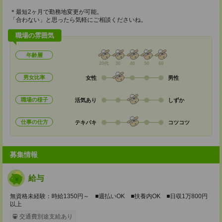
＊最短2ヶ月で勤務地変更が可能。
「合わない」と思ったら気軽にご相談くださいね。
職場の雰囲気
年齢層
20代
30
40
50
60
男女比率
女性
男性
職場の様子
活気あり
しずか
仕事の仕方
テキパキ
コツコツ
募集情報
給与
無資格未経験：時給1350円～ ■週払いOK ■扶養内OK ■日収1万800円
以上
交通費別途支給あり