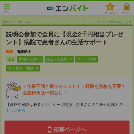
0
メニュー
気になる！
ログイン
掲載日 :2026
/
08
/
04
No.NKSGWOS44_KJQO
説明会参加で全員に【現金2千円相当プレゼ
ント】病院で患者さんの生活サポート
職種：
看護助手
派遣
職種未経験OK
社会人未経験OK
ブランクOK
WEB登録・面接OK
＜年齢不問＊選べるシフト！＞経験も資格も不要＊
医療行為は一切なし！
【資格や経験は必要ナシ】シーツ交換、患者さんのご飯やお風呂の
...
もっとみる
応募ページへ