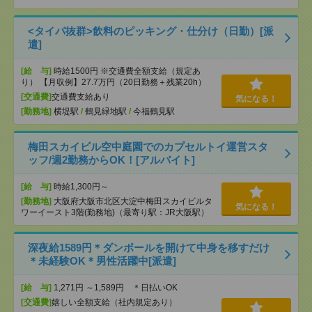
<タイパ抜群>飲料のピッキング・仕分け（日勤）[派
遣]
[給 与]
時給1500円 ※交通費全額支給（規定あ
り） 【月収例】27.7万円（20日勤務＋残業20h）
[交通費]
交通費支給あり
気になる！
[勤務地]
横堤駅
/
鶴見緑地駅
/
今福鶴見駅
梅田スカイビル空中庭園でのカプセルトイ運営スタ
ッフ/週2勤務からOK！[アルバイト]
[給 与]
時給1,300円～
[勤務地]
大阪府大阪市北区大淀中梅田スカイビルタ
気になる！
ワーイースト3階(勤務地)（最寄り駅：JR大阪駅）
深夜給1589円＊ダンボールを開けて中身を移すだけ
＊未経験OK＊男性活躍中[派遣]
[給 与]
1,271円 ～1,589円 ＊日払いOK
[交通費]
嬉しい全額支給（社内規定あり）