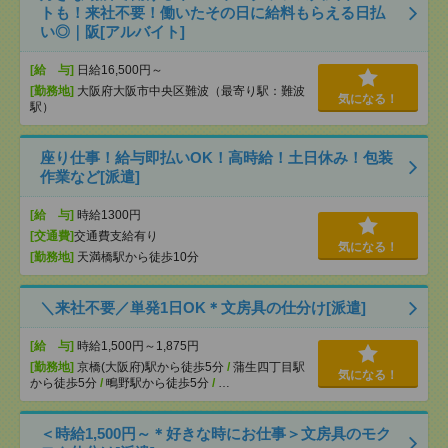
トも！来社不要！働いたその日に給料もらえる日払
い◎｜阪[アルバイト]
[給 与]
日給16,500円～
[勤務地]
大阪府大阪市中央区難波（最寄り駅：難波
気になる！
駅）
座り仕事！給与即払いOK！高時給！土日休み！包装
作業など[派遣]
[給 与]
時給1300円
[交通費]
交通費支給有り
気になる！
[勤務地]
天満橋駅から徒歩10分
＼来社不要／単発1日OK＊文房具の仕分け[派遣]
[給 与]
時給1,500円～1,875円
[勤務地]
京橋(大阪府)駅から徒歩5分
/
蒲生四丁目駅
気になる！
から徒歩5分
/
鴫野駅から徒歩5分
/
…
＜時給1,500円～＊好きな時にお仕事＞文房具のモク