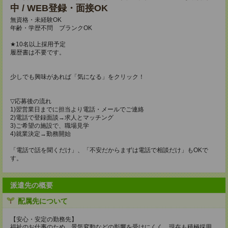
中 / WEB登録・面接OK
無資格・未経験OK
年齢・学歴不問 ブランクOK
★10名以上採用予定
履歴書は不要です。
少しでも興味があれば「気になる」をクリック！
▽応募後の流れ
1)翌営業日までに担当より電話・メールでご連絡
2)電話で登録面談→求人とマッチング
3)ご希望の施設で、職場見学
4)就業決定→勤務開始
「電話で話を聞くだけ」、「不安だからまずは電話で相談だけ」もOKで
す。
派遣先の概要
配属先について
【安心・安定の勤務先】
福祉のお仕事のため、景気変動などの影響を受けにくく、現在も積極採用