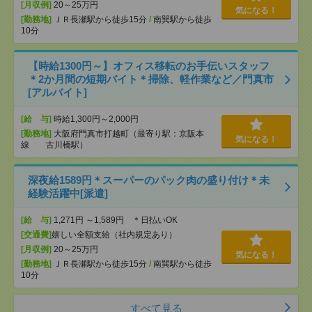
[月収例]
20～25万円
気になる！
[勤務地]
ＪＲ長瀬駅から徒歩15分
/
南巽駅から徒歩
10分
【時給1300円～】オフィス移転のお手伝いスタッフ
＊2か月間の短期バイト＊掃除、軽作業など／門真市
[アルバイト]
[給 与]
時給1,300円～2,000円
[勤務地]
大阪府門真市打越町（最寄り駅：京阪本
気になる！
線 古川橋駅）
深夜給1589円＊スーパーのパック肉の盛り付け＊未
経験活躍中[派遣]
[給 与]
1,271円 ～1,589円 ＊日払いOK
[交通費]
嬉しい全額支給（社内規定あり）
[月収例]
20～25万円
気になる！
[勤務地]
ＪＲ長瀬駅から徒歩15分
/
南巽駅から徒歩
10分
すべて見る