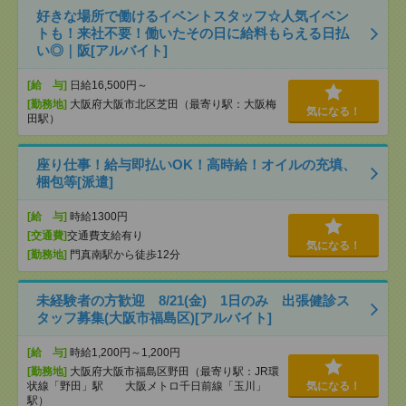
好きな場所で働けるイベントスタッフ☆人気イベン
トも！来社不要！働いたその日に給料もらえる日払
い◎｜阪[アルバイト]
[給 与]
日給16,500円～
[勤務地]
大阪府大阪市北区芝田（最寄り駅：大阪梅
気になる！
田駅）
座り仕事！給与即払いOK！高時給！オイルの充填、
梱包等[派遣]
[給 与]
時給1300円
[交通費]
交通費支給有り
気になる！
[勤務地]
門真南駅から徒歩12分
未経験者の方歓迎 8/21(金) 1日のみ 出張健診ス
タッフ募集(大阪市福島区)[アルバイト]
[給 与]
時給1,200円～1,200円
[勤務地]
大阪府大阪市福島区野田（最寄り駅：JR環
状線「野田」駅 大阪メトロ千日前線「玉川」
気になる！
駅）