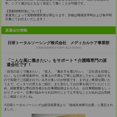
中。シフト減少などもなく安定して働くことが可能です。
【受動喫煙対策について】
派遣先によって受動喫煙対策が異なります。詳細は職場見学時および条件明
示書にてお伝えいたします！
派遣会社情報
日研トータルソーシング株式会社 メディカルケア事業部
労働者派遣事業許可番号:派13-060060
「こんな風に働きたい」をサポート＊介護職専門の派
遣会社です！
「自宅の近くで働きたい」「収入」「働き方を選びたい」「正社員を目指し
たい」などの希望条件や、仕事上の不満も丁寧にお聞きしてからご紹介する
ので長期でご活躍されている方が多いのが特長です。まずはご希望を聞いた
うえで、ピッタリの求人をご紹介。また安心してお仕事を続けていただくた
め、経験豊富な専任担当者がお仕事開始前はもちろん、お仕事開始後もしっ
かりフォロー。仕事の悩みやそれ以外のことでも不安なことがあればお気軽
にご相談くださいね。
※日研トータルソーシングは経済産業省より「地域未来牽引企業」に選定され
ました。