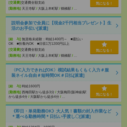
[交通費]
交通費全額支給
気になる！
[勤務地]
天王寺駅
/
大阪上本町駅
/
鶴橋駅
/
…
説明会参加で全員に【現金2千円相当プレゼント】生
活のお手伝い[派遣]
[給 与]
無資格未経験：時給1400円～ ■週払い
OK ■扶養内OK ■日収1万1200円以上
[交通費]
交通費全額支給
気になる！
[勤務地]
天王寺駅
/
大阪上本町駅
/
鶴橋駅
/
…
〈PC入力できればOK〉模試結果もくもく入力＃服
装ネイル自由＃短時間OK＃日払[派遣]
[給 与]
時給1600円
[勤務地]
西梅田駅から徒歩3分
/
大阪梅田(阪神線)駅
気になる！
から徒歩4分
/
大阪駅から徒歩4分
/
…
《即日・単発勤務OK》大人気！書類の封入作業など
＊選べる勤務時間＊日払い手渡し〇[派遣]