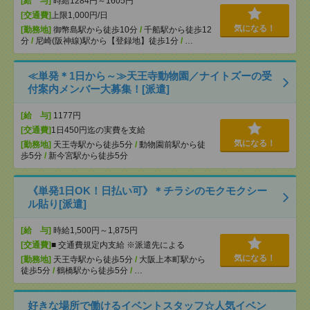
[給 与]
時給1284円～1605円
[交通費]
上限1,000円/日
気になる！
[勤務地]
御幣島駅から徒歩10分
/
千船駅から徒歩12
分
/
尼崎(阪神線)駅から【登録地】徒歩1分
/
…
≪単発＊1日から～≫天王寺動物園／ナイトズーの受
付案内メンバー大募集！[派遣]
[給 与]
1177円
[交通費]
1日450円迄の実費を支給
気になる！
[勤務地]
天王寺駅から徒歩5分
/
動物園前駅から徒
歩5分
/
新今宮駅から徒歩5分
《単発1日OK！日払い可》＊チラシのモクモクシー
ル貼り[派遣]
[給 与]
時給1,500円～1,875円
[交通費]
■ 交通費規定内支給 ※派遣先による
気になる！
[勤務地]
天王寺駅から徒歩5分
/
大阪上本町駅から
徒歩5分
/
鶴橋駅から徒歩5分
/
…
好きな場所で働けるイベントスタッフ☆人気イベン