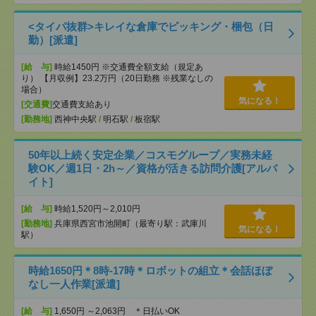
<タイパ抜群>キレイな倉庫でピッキング・梱包（日
勤）[派遣]
[給 与]
時給1450円 ※交通費全額支給（規定あ
り） 【月収例】23.2万円（20日勤務 ※残業なしの
場合）
気になる！
[交通費]
交通費支給あり
[勤務地]
西神中央駅
/
明石駅
/
板宿駅
50年以上続く安定企業／コスモグループ／実務未経
験OK／週1日・2h～／資格が活きる訪問介護[アルバ
イト]
[給 与]
時給1,520円～2,010円
[勤務地]
兵庫県西宮市池開町（最寄り駅：武庫川
気になる！
駅）
時給1650円＊8時-17時＊ロボットの組立＊会話ほぼ
なし一人作業[派遣]
[給 与]
1,650円 ～2,063円 ＊日払いOK