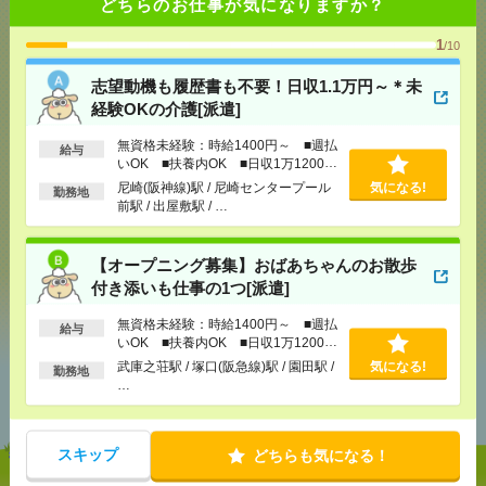
どちらのお仕事が気になりますか？
1
/10
応募ページへ
志望動機も履歴書も不要！日収1.1万円～＊未
経験OKの介護[派遣]
気になる！
無資格未経験：時給1400円～ ■週払
給与
いOK ■扶養内OK ■日収1万1200円
以上
尼崎(阪神線)駅 / 尼崎センタープール
気になる!
勤務地
前駅 / 出屋敷駅 / …
メール
LINE
で送る
で送る
【オープニング募集】おばあちゃんのお散歩
付き添いも仕事の1つ[派遣]
シェア
ツイート
ブックマーク
無資格未経験：時給1400円～ ■週払
給与
いOK ■扶養内OK ■日収1万1200円
以上
武庫之荘駅 / 塚口(阪急線)駅 / 園田駅 /
気になる!
勤務地
あなたの閲覧履歴からの
…
おすすめ
スキップ
どちらも気になる！