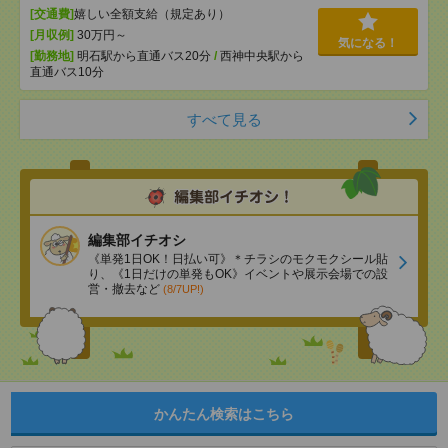
[交通費]
嬉しい全額支給（規定あり）
[月収例]
30万円～
気になる！
[勤務地]
明石駅から直通バス20分
/
西神中央駅から
直通バス10分
すべて見る
編集部イチオシ
《単発1日OK！日払い可》＊チラシのモクモクシール貼
り、《1日だけの単発もOK》イベントや展示会場での設
営・撤去など
(8/7UP!)
かんたん検索はこちら