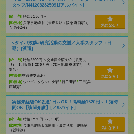
タッフ/N412032825091[アルバイト]
[給 与]
時給1,116円～
[勤務地]
兵庫県尼崎市（最寄り駅：阪急 塚口駅 か
気になる！
ら徒歩2分）
<タイパ抜群>研究活動の支援／大学スタッフ（日
勤）[派遣]
[給 与]
時給2200円 ※交通費全額支給（規定あ
り） 【月収例】30.8万円（20日勤務 ※残業なしの
場合）
[交通費]
交通費支給あり
気になる！
[勤務地]
ウッディタウン中央駅
/
新三田駅
/
三田(兵
庫県)駅
実務未経験OK◎週1日～OK！高時給1520円～！短時
間OK【訪問介護】[アルバイト]
[給 与]
時給1,520円～2,010円
[勤務地]
兵庫県尼崎市御園町（最寄り駅：尼崎駅
気になる！
（阪神線））