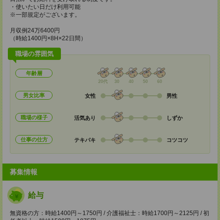
・使いたい日だけ利用可能
※一部規定がございます。
月収例24万6400円
（時給1400円×8H×22日間）
職場の雰囲気
年齢層
20代
30
40
50
60
男女比率
女性
男性
職場の様子
活気あり
しずか
仕事の仕方
テキパキ
コツコツ
募集情報
給与
無資格の方：時給1400円～1750円 / 介護福祉士：時給1700円～2125円 / 初