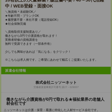
10名以上の大量募集 / 履歴書不要 / 40～50代活躍
中 / WEB登録・面接OK
＼無資格＊未経験OK／
★年齢不問・ブランクOK
★履歴書不要・来社不要（電話登録OK）
★社会保険完備
＼資格取得支援制度あり／
働きながら0円で介護資格が取れます！
実務者研修の資格講座を
無料で受講できます（一部条件有）
少しでも興味があれば「気になる」をクリック！
※こちらは求人例です。ご希望にあわせて幅広くご提案いたします。
派遣会社情報
株式会社ニッソーネット
労働者派遣事業許可番号:派27－029007
働きながら介護資格が0円で取れる★福祉業界の老舗人
材会社です
ニッソーネットは介護・保育・看護に特化した人材サービス会社です。