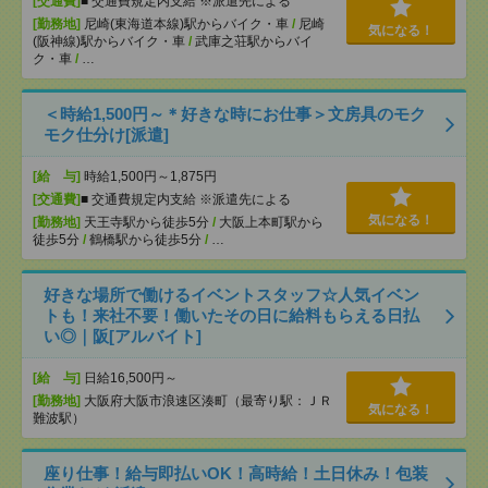
[交通費]
■ 交通費規定内支給 ※派遣先による
[勤務地]
尼崎(東海道本線)駅からバイク・車
/
尼崎
気になる！
(阪神線)駅からバイク・車
/
武庫之荘駅からバイ
ク・車
/
…
＜時給1,500円～＊好きな時にお仕事＞文房具のモク
モク仕分け[派遣]
[給 与]
時給1,500円～1,875円
[交通費]
■ 交通費規定内支給 ※派遣先による
気になる！
[勤務地]
天王寺駅から徒歩5分
/
大阪上本町駅から
徒歩5分
/
鶴橋駅から徒歩5分
/
…
好きな場所で働けるイベントスタッフ☆人気イベン
トも！来社不要！働いたその日に給料もらえる日払
い◎｜阪[アルバイト]
[給 与]
日給16,500円～
[勤務地]
大阪府大阪市浪速区湊町（最寄り駅：ＪＲ
気になる！
難波駅）
座り仕事！給与即払いOK！高時給！土日休み！包装