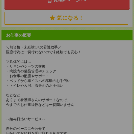
気になる！
お仕事の概要
＼無資格・未経験OKの看護助手／
医療行為は一切行わないので未経験でも安心！
▽具体的には…
・リネンやシーツの交換
・病院内の備品管理やチェック
・お食事の配膳やサポート
・ベッドから車イスへの移動のお手伝い
・トイレや入浴、着替えのお手伝い
などなど
あくまで看護師さんのサポートなので、
今までのお仕事経験などは一切問いません！
～給与日払いサービス～
自分のペースに合わせて
日払いでお給料を受け取れる制度です。