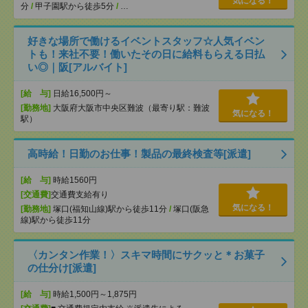
気になる！
分
/
甲子園駅から徒歩5分
/
…
好きな場所で働けるイベントスタッフ☆人気イベン
トも！来社不要！働いたその日に給料もらえる日払
い◎｜阪[アルバイト]
[給 与]
日給16,500円～
[勤務地]
大阪府大阪市中央区難波（最寄り駅：難波
気になる！
駅）
高時給！日勤のお仕事！製品の最終検査等[派遣]
[給 与]
時給1560円
[交通費]
交通費支給有り
気になる！
[勤務地]
塚口(福知山線)駅から徒歩11分
/
塚口(阪急
線)駅から徒歩11分
〈カンタン作業！〉スキマ時間にサクッと＊お菓子
の仕分け[派遣]
[給 与]
時給1,500円～1,875円