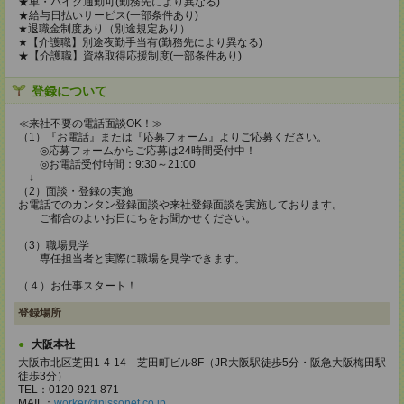
★車・バイク通勤可(勤務先により異なる)
★給与日払いサービス(一部条件あり)
★退職金制度あり（別途規定あり）
★【介護職】別途夜勤手当有(勤務先により異なる)
★【介護職】資格取得応援制度(一部条件あり)
登録について
≪来社不要の電話面談OK！≫
（1）『お電話』または『応募フォーム』よりご応募ください。
◎応募フォームからご応募は24時間受付中！
◎お電話受付時間：9:30～21:00
↓
（2）面談・登録の実施
お電話でのカンタン登録面談や来社登録面談を実施しております。
ご都合のよいお日にちをお聞かせください。
（3）職場見学
専任担当者と実際に職場を見学できます。
（４）お仕事スタート！
登録場所
大阪本社
大阪市北区芝田1-4-14 芝田町ビル8F（JR大阪駅徒歩5分・阪急大阪梅田駅
徒歩3分）
TEL：0120-921-871
MAIL：
worker@nissonet.co.jp