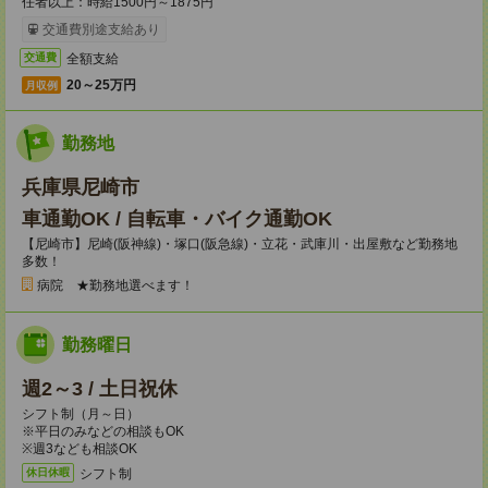
任者以上：時給1500円～1875円
交通費別途支給あり
全額支給
交通費
20～25万円
月収例
勤務地
兵庫県尼崎市
車通勤OK / 自転車・バイク通勤OK
【尼崎市】尼崎(阪神線)・塚口(阪急線)・立花・武庫川・出屋敷など勤務地
多数！
病院 ★勤務地選べます！
勤務曜日
週2～3 / 土日祝休
シフト制（月～日）
※平日のみなどの相談もOK
※週3なども相談OK
シフト制
休日休暇