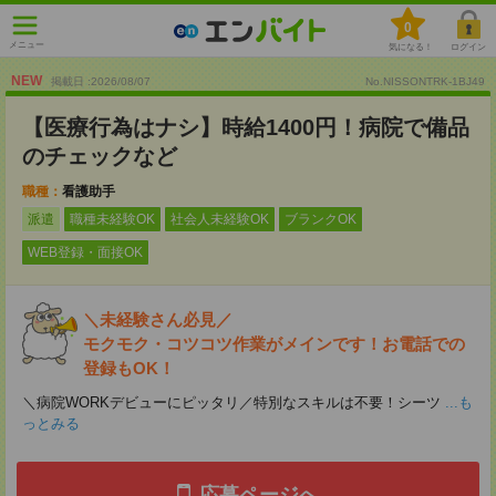
0
メニュー
気になる！
ログイン
NEW
掲載日 :2026
/
08
/
07
No.NISSONTRK-1BJ49
【医療行為はナシ】時給1400円！病院で備品
のチェックなど
職種：
看護助手
派遣
職種未経験OK
社会人未経験OK
ブランクOK
WEB登録・面接OK
＼未経験さん必見／
モクモク・コツコツ作業がメインです！お電話での
登録もOK！
＼病院WORKデビューにピッタリ／特別なスキルは不要！シーツ
...も
っとみる
応募ページへ