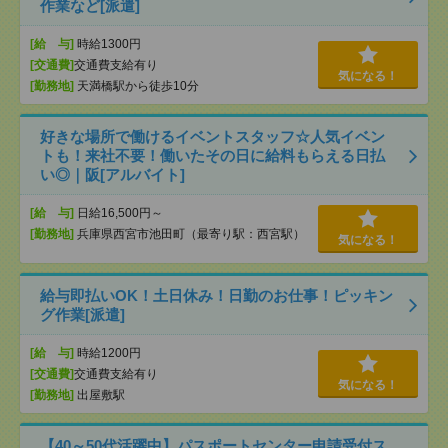
作業など[派遣]
[給 与]
時給1300円
[交通費]
交通費支給有り
気になる！
[勤務地]
天満橋駅から徒歩10分
好きな場所で働けるイベントスタッフ☆人気イベン
トも！来社不要！働いたその日に給料もらえる日払
い◎｜阪[アルバイト]
[給 与]
日給16,500円～
[勤務地]
兵庫県西宮市池田町（最寄り駅：西宮駅）
気になる！
給与即払いOK！土日休み！日勤のお仕事！ピッキン
グ作業[派遣]
[給 与]
時給1200円
[交通費]
交通費支給有り
気になる！
[勤務地]
出屋敷駅
【40～50代活躍中】パスポートセンター申請受付ス