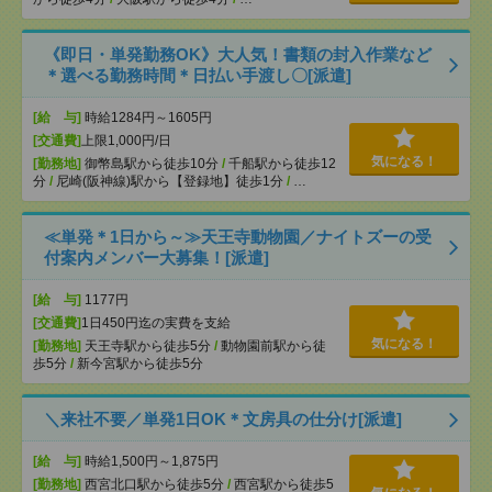
《即日・単発勤務OK》大人気！書類の封入作業など
＊選べる勤務時間＊日払い手渡し〇[派遣]
[給 与]
時給1284円～1605円
[交通費]
上限1,000円/日
気になる！
[勤務地]
御幣島駅から徒歩10分
/
千船駅から徒歩12
分
/
尼崎(阪神線)駅から【登録地】徒歩1分
/
…
≪単発＊1日から～≫天王寺動物園／ナイトズーの受
付案内メンバー大募集！[派遣]
[給 与]
1177円
[交通費]
1日450円迄の実費を支給
気になる！
[勤務地]
天王寺駅から徒歩5分
/
動物園前駅から徒
歩5分
/
新今宮駅から徒歩5分
＼来社不要／単発1日OK＊文房具の仕分け[派遣]
[給 与]
時給1,500円～1,875円
[勤務地]
西宮北口駅から徒歩5分
/
西宮駅から徒歩5