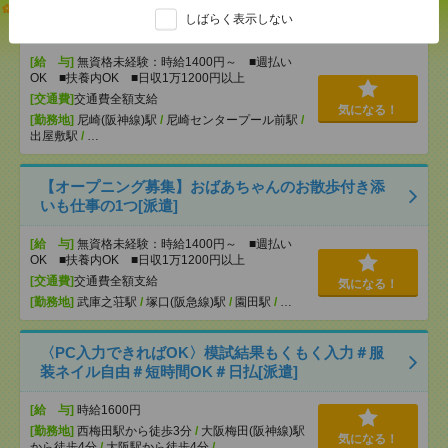
志望動機も履歴書も不要！日収1.1万円～＊未経験OK
しばらく表示しない
の介護[派遣]
[給 与]
無資格未経験：時給1400円～ ■週払い
OK ■扶養内OK ■日収1万1200円以上
[交通費]
交通費全額支給
気になる！
[勤務地]
尼崎(阪神線)駅
/
尼崎センタープール前駅
/
出屋敷駅
/
…
【オープニング募集】おばあちゃんのお散歩付き添
いも仕事の1つ[派遣]
[給 与]
無資格未経験：時給1400円～ ■週払い
OK ■扶養内OK ■日収1万1200円以上
[交通費]
交通費全額支給
気になる！
[勤務地]
武庫之荘駅
/
塚口(阪急線)駅
/
園田駅
/
…
〈PC入力できればOK〉模試結果もくもく入力＃服
装ネイル自由＃短時間OK＃日払[派遣]
[給 与]
時給1600円
[勤務地]
西梅田駅から徒歩3分
/
大阪梅田(阪神線)駅
気になる！
から徒歩4分
/
大阪駅から徒歩4分
/
…