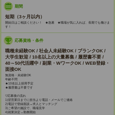
期間
短期（3ヶ月以内）
開始日はご相談ください！ ★急募 ★職場が気に入れば、長期でも働けま
す！
応募資格・条件
職種未経験OK / 社会人未経験OK / ブランクOK /
大学生歓迎 / 10名以上の大量募集 / 履歴書不要 /
40～50代活躍中 / 副業・WワークOK / WEB登録・
面接OK
無資格・未経験OK
年齢不問
★10名以上採用予定
★履歴書は不要です
▽応募後の流れ
1)翌営業日までに担当より電話・メールでご連絡
2)電話で登録面談→求人とマッチング
3)ご希望の施設で、職場見学
4)就業決定→勤務開始