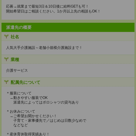
応募→就業まで最短3日＆10日後に給料GETも可！
開始希望日はご相談ください。1か月以上先の相談もOK！
派遣先の概要
社名
人気大手介護施設～老舗小規模介護施設まで！
業種
介護サービス
配属先について
＊服装について
→動きやすい服装でOK
派遣先によってはポロシャツの貸与あり
＊お休みについて
→ご希望お聞かせください！
子育て・家事優先で／はじめは日数少なめで
などなど
＊産休育休取得実績あり！