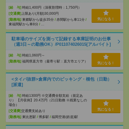
[給 与]
時給1,400円（深夜割増時：1,750円）
[交通費]
上限あり(月額)30,000円
気になる！
[勤務地]
東郷駅から徒歩35分
/
赤間駅から車11分
/
東福間駅から車8分
/
…
駐車場のサイズを測って記録する車庫証明のお仕事
（週3日～の勤務OK）/P011074026015[アルバイト]
[給 与]
時給1,060円～
[勤務地]
福岡県直方市（最寄り駅：直方市エリア）
気になる！
<タイパ抜群>倉庫内でのピッキング・梱包（日勤）
[派遣]
[給 与]
時給1300円 ※交通費全額支給（規定あ
り） 【月収例】20.4万円（21日勤務 ※残業なしの
場合）
気になる！
[交通費]
交通費支給あり
[勤務地]
東比恵駅
/
博多駅
/
福岡空港(鉄道)駅