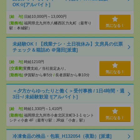
OK☆[アルバイト]
[給 与]
日給10,000円～13,000円
[勤務地]
福岡県北九州市八幡西区力丸町（最寄り
気になる！
駅：本城駅）
未経験OK！【残業ナシ・土日祝休み】文房具の伝票
チェック＆箱詰め ＠蒲田[派遣]
[給 与]
時給1210円
[交通費]
実費支給／当社規定あり。
気になる！
[勤務地]
伊賀駅から車5分
/
長者原駅から車10分
＜夕方からゆったりと働く＞受付事務 / 1日4時間・週
3日~/ 未経験歓迎 ![アルバイト]
[給 与]
時給1,330円～1,410円
[勤務地]
福岡県北九州市小倉北区京町3-1-1 セント
気になる！
シティ小倉 4F（最寄り駅：JR線「小倉」駅）
冷凍食品の検品・包装_H132054（夜勤）[派遣]