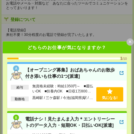
お電話やメール・対面など あなたに合ったツールでコミュニケーションを
とってまいります！
登録について
【電話登録】
来社不要！30分程度のお電話で登録が完了いたします。
×
★登録に際しての予約・来社は不要です★
どちらのお仕事が気になりますか？
(1)WEB応募の場合
こちらからご連絡いたしますのでお待ちください。
1
/10
ご応募頂いた後、案内メールをお送りしますので
内容をご確認ください。
【オープニング募集】おばあちゃんのお散歩
(2)電話応募の場合
付き添いも仕事の1つ[派遣]
お時間のあるときにお電話にてご応募いただければ
その場で登録も可能です。
無資格未経験：時給1350円～ ■週払
給与
いOK ■扶養内OK ■日収1万800円
持ち物
以上
黒崎駅 / 三ケ森駅 / 今池(福岡県)駅 / …
気になる!
勤務地
【電話登録】
弊社HPよりマイページ作成をお願いします
電話での登録の際に、マイページ作成をいただいた旨をお伝えください。
電話ナシ！見たまんま入力＊エントリーシー
所要時間
トのデータ入力・短期OK・日払いOK[派遣]
【電話登録】30分程度
・経験やご希望などをインタビュー