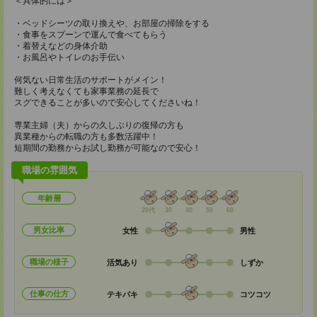
＜具体的には＞
・ベッドシーツの取り換えや、お部屋の掃除をする
・食事をスプーンで運んで食べてもらう
・着替えなどの身体介助
・お風呂やトイレのお手伝い
何気ない日常生活のサポートがメイン！
難しく考えなくても家事業務の延長で
スグできることが多いので安心してくださいね！
専業主婦（夫）からの久しぶりの復帰の方も
異業種からの転職の方も多数活躍中！
短期間の勤務からお試し勤務が可能なので安心！
職場の雰囲気
年齢層
20代
30
40
50
60
男女比率
女性
男性
職場の様子
活気あり
しずか
仕事の仕方
テキパキ
コツコツ