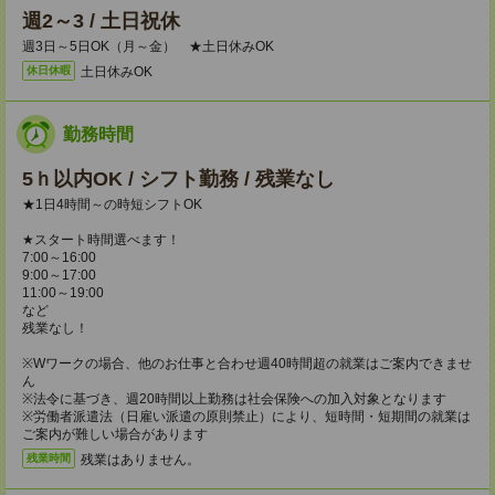
週2～3 / 土日祝休
週3日～5日OK（月～金） ★土日休みOK
土日休みOK
休日休暇
勤務時間
5ｈ以内OK / シフト勤務 / 残業なし
★1日4時間～の時短シフトOK
★スタート時間選べます！
7:00～16:00
9:00～17:00
11:00～19:00
など
残業なし！
※Wワークの場合、他のお仕事と合わせ週40時間超の就業はご案内できませ
ん
※法令に基づき、週20時間以上勤務は社会保険への加入対象となります
※労働者派遣法（日雇い派遣の原則禁止）により、短時間・短期間の就業は
ご案内が難しい場合があります
残業はありません。
残業時間