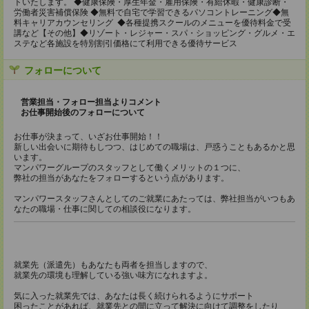
トいたします。 ◆健康保険・厚生年金・雇用保険・有給休暇・健康診断・
労働者災害補償保険 ◆無料で自宅で学習できるパソコントレーニング◆無
料キャリアカウンセリング ◆各種提携スクールのメニューを優待料金で受
講など【その他】◆リゾート・レジャー・スパ・ショッピング・グルメ・エ
ステなど各施設を特別割引価格にて利用できる優待サービス
フォローについて
営業担当・フォロー担当よりコメント
お仕事開始後のフォローについて
お仕事が決まって、いざお仕事開始！！
新しい出会いに期待もしつつ、はじめての職場は、戸惑うこともあるかと思
います。
マンパワーグループのスタッフとして働くメリットの１つに、
弊社の担当があなたをフォローするという点があります。
マンパワースタッフさんとしてのご就業にあたっては、弊社担当がいつもあ
なたの職場・仕事に関しての相談役になります。
就業先（派遣先）もあなたも両者を担当しますので、
就業先の環境も理解している強い味方になれますよ。
気に入った就業先では、あなたは長く続けられるようにサポート
困ったことがあれば、就業先との間に立って解決に向けて調整をしたり