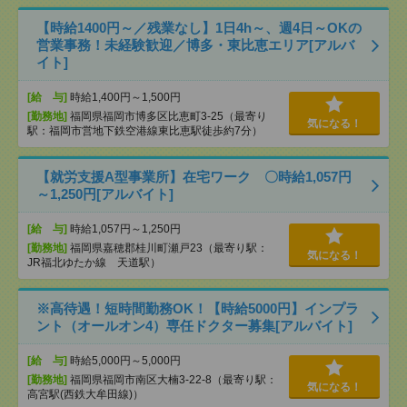
【時給1400円～／残業なし】1日4h～、週4日～OKの
営業事務！未経験歓迎／博多・東比恵エリア[アルバ
イト]
[給 与]
時給1,400円～1,500円
[勤務地]
福岡県福岡市博多区比恵町3-25（最寄り
気になる！
駅：福岡市営地下鉄空港線東比恵駅徒歩約7分）
【就労支援A型事業所】在宅ワーク 〇時給1,057円
～1,250円[アルバイト]
[給 与]
時給1,057円～1,250円
[勤務地]
福岡県嘉穂郡桂川町瀬戸23（最寄り駅：
気になる！
JR福北ゆたか線 天道駅）
※高待遇！短時間勤務OK！【時給5000円】インプラ
ント（オールオン4）専任ドクター募集[アルバイト]
[給 与]
時給5,000円～5,000円
[勤務地]
福岡県福岡市南区大楠3-22-8（最寄り駅：
気になる！
高宮駅(西鉄大牟田線)）