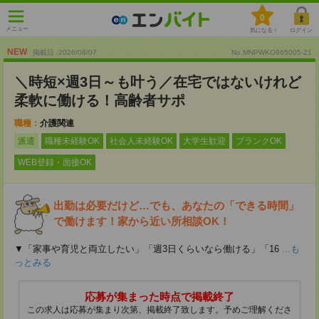
0
メニュー
気になる！
ログイン
NEW
掲載日 :2026
/
08
/
07
No.MNPWKO865005-21
＼時短×週3日～も叶う／在宅ではないけれど
柔軟に働ける！高齢者サポ
職種：
介護関連
派遣
職種未経験OK
社会人未経験OK
大学生歓迎
ブランクOK
WEB登録・面接OK
出勤は必要だけど…でも、あなたの「できる時間」
で働けます！家から近い所相談OK！
▼「家事や育児と両立したい」「週3日くらいなら働ける」「16
...も
っとみる
応募が集まった時点で掲載終了
この求人は応募が集まり次第、掲載終了致します。予めご理解くださ