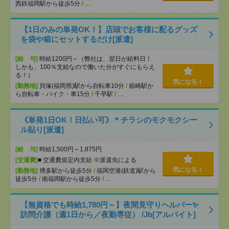
西鉄福岡駅から徒歩5分
/
…
【1日のみの単発OK！】店頭でお客様に配るグッズ
を袋や箱にセットするだけ[派遣]
[給 与]
時給1200円～（弊社は、翌日が給料日！
しかも、100％支給なので働いた分がすぐにもらえ
る！）
気になる！
[勤務地]
貝塚(福岡県)駅から自転車10分
/
箱崎駅か
ら自転車・バイク・車15分
/
千早駅
/
…
《単発1日OK！日払い可》＊チラシのモクモクシー
ル貼り[派遣]
[給 与]
時給1,500円～1,875円
[交通費]
■ 交通費規定内支給 ※派遣先による
気になる！
[勤務地]
博多駅から徒歩5分
/
福岡空港(鉄道)駅から
徒歩5分
/
南福岡駅から徒歩5分
/
…
【無資格でも時給1,780円～】夜間見守りヘルパー✨
訪問介護（週1日から／夜勤専従） /Jb[アルバイト]