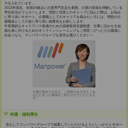
力を入れています。
2023年現在、全国34拠点に介護専門支店を展開。介護の現場を理解している
専任担当がフォローします。理想と現実とのギャップに悩んだ際は、お悩み
に寄り添いサポート。介護職としてのキャリアを積みたい方には、理想の介
護職員としての姿に寄り添い就業先をお探しします。
中長期的なキャリアパス形成のための資格取得支援制度、仕事に活かせる知
識を身に付けるためのオンライントレーニングもご用意！ぴったりな職場に
出会うなら、マンパワーグループを是非お選びください！
介護が初めての方も、ご経験がある方も！あ
なたに合った職場をご紹介させていただきま
す！
待遇・福利厚生
安心してマンパワーグループで就業していただけるようにしっかりとサポー