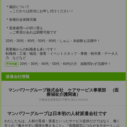
＊施設について
→こだわりは担当にお申し付けください！
＊各種社会保険完備
＊直接雇用への切り替え
→ご希望があれば調整可能です
20代・30代・40代・50代・60代・しゅふ・未経験も活躍中！
異業種からの転職者も多いです！
転職例：工場・物流・接客・イベントスタッフ・事務・軽作業・データ入
力 などなど
20代・30代・40代・50代・60代の方 経験問わず活躍中！
平均年齢
派遣会社情報
マンパワーグループ株式会社 ケアサービス事業部 （医
療福祉介護関連）
労働者派遣事業許可番号:派13-315642
マンパワーグループは日本初の人材派遣会社です
わたしたちは、人材の育成・派遣といったサービス提供だけではなく、働く
方々の『働きやすい環境を整えること』『長期就労につながるサポート』に