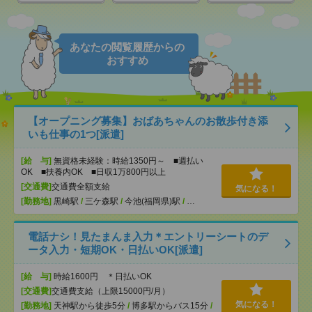
あなたの閲覧履歴からの
おすすめ
【オープニング募集】おばあちゃんのお散歩付き添
いも仕事の1つ[派遣]
[給 与]
無資格未経験：時給1350円～ ■週払い
OK ■扶養内OK ■日収1万800円以上
[交通費]
交通費全額支給
気になる！
[勤務地]
黒崎駅
/
三ケ森駅
/
今池(福岡県)駅
/
…
電話ナシ！見たまんま入力＊エントリーシートのデ
ータ入力・短期OK・日払いOK[派遣]
[給 与]
時給1600円 ＊日払いOK
[交通費]
交通費支給（上限15000円/月）
気になる！
[勤務地]
天神駅から徒歩5分
/
博多駅からバス15分
/