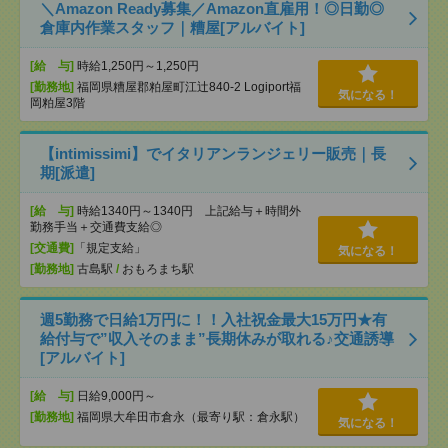
＼Amazon Ready募集／Amazon直雇用！◎日勤◎
倉庫内作業スタッフ｜糟屋[アルバイト]
[給 与]
時給1,250円～1,250円
[勤務地]
福岡県糟屋郡粕屋町江辻840-2 Logiport福
気になる！
岡粕屋3階
【intimissimi】でイタリアンランジェリー販売｜長
期[派遣]
[給 与]
時給1340円～1340円 上記給与＋時間外
勤務手当＋交通費支給◎
[交通費]
「規定支給」
気になる！
[勤務地]
古島駅
/
おもろまち駅
週5勤務で日給1万円に！！入社祝金最大15万円★有
給付与で”収入そのまま”長期休みが取れる♪交通誘導
[アルバイト]
[給 与]
日給9,000円～
[勤務地]
福岡県大牟田市倉永（最寄り駅：倉永駅）
気になる！