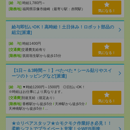
[給 与]
時給1,780円～
[勤務地]
福岡県宗像市鐘崎（最寄り駅：赤間駅）
気になる！
給与即払いOK！高時給！土日休み！ロボット部品の
組立[派遣]
[給 与]
時給1400円
[交通費]
交通費支給有り
気になる！
[勤務地]
筑前垣生駅から徒歩15分
【1日～＆3時間～！】ぺたぺた＊シール貼りやスイ
ーツのトッピングなど[派遣]
[給 与]
▼時給1200円～1500円 ◎日払いOK！
※時給はお仕事により異なります。
[交通費]
別途支給（規定あり）
気になる！
[勤務地]
香椎駅から徒歩5分
/
天神駅から徒歩5分
/
天神南駅から徒歩5分
/
…
★☆リペアスタッフ★☆モクモク作業好き必見！！
柔軟シフトでプライベート充実！☆WEB面接