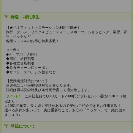
い！
待遇・福利厚生
【★ベネフィット・ステーション利用可能★】
旅行、グルメ、リラク＆ビューティー、スポーツ、ショッピング、学習、育
児、ペットなど
各種ジャンルのお得な特典多数！
＜一例＞
◆テーマパーク割引
◆宿泊、旅行割引
◆各種飲食店割引
◆飲食チェーン店クーポン
◆サロン、スパ、ジム割引など
【受動喫煙対策について】
派遣先により受動喫煙対策が異なります。
詳細は職場見学時及び条件明示書にて通知致します。
ご来社登録でQUOカード2000円分プレゼント♪週払いOK！（規
ポイント！
定あり）
☆1981年創業。長く続く実績があるので安心♪ご紹介できるお仕事多数！
選べる条件が多いって、実は重要なこと。安心の「ニッケン」で一緒に働き
ましょう♪
登録について