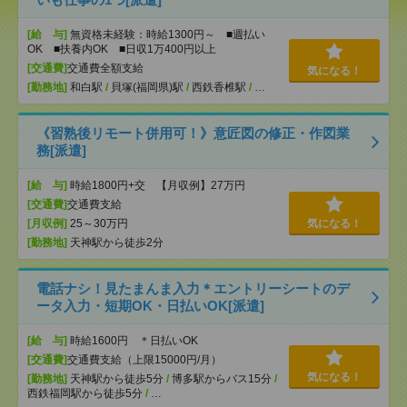
[給 与]
無資格未経験：時給1300円～ ■週払い
OK ■扶養内OK ■日収1万400円以上
[交通費]
交通費全額支給
気になる！
[勤務地]
和白駅
/
貝塚(福岡県)駅
/
西鉄香椎駅
/
…
《習熟後リモート併用可！》意匠図の修正・作図業
務[派遣]
[給 与]
時給1800円+交 【月収例】27万円
[交通費]
交通費支給
[月収例]
25～30万円
気になる！
[勤務地]
天神駅から徒歩2分
電話ナシ！見たまんま入力＊エントリーシートのデ
ータ入力・短期OK・日払いOK[派遣]
[給 与]
時給1600円 ＊日払いOK
[交通費]
交通費支給（上限15000円/月）
気になる！
[勤務地]
天神駅から徒歩5分
/
博多駅からバス15分
/
西鉄福岡駅から徒歩5分
/
…