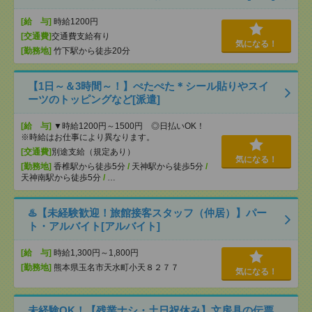
[給 与]
時給1200円
[交通費]
交通費支給有り
気になる！
[勤務地]
竹下駅から徒歩20分
【1日～＆3時間～！】ぺたぺた＊シール貼りやスイ
ーツのトッピングなど[派遣]
[給 与]
▼時給1200円～1500円 ◎日払いOK！
※時給はお仕事により異なります。
[交通費]
別途支給（規定あり）
気になる！
[勤務地]
香椎駅から徒歩5分
/
天神駅から徒歩5分
/
天神南駅から徒歩5分
/
…
♨️【未経験歓迎！旅館接客スタッフ（仲居）】パー
ト・アルバイト[アルバイト]
[給 与]
時給1,300円～1,800円
[勤務地]
熊本県玉名市天水町小天８２７７
気になる！
未経験OK！【残業ナシ・土日祝休み】文房具の伝票