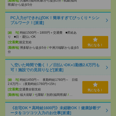
[勤務地]
呉服町(福岡県)駅から徒歩2分
/
祇園(福岡
県)駅から徒歩5分
PC入力ができればOK！簡単すぎてびっくり＊シン
プルワーク！[派遣]
[給 与]
時給1500円～1800円＋交通費 ■昇給あ
り ■日・週払いOK
[交通費]
規定支給
気になる！
[勤務地]
博多駅から徒歩5分
/
中洲川端駅から徒歩5
分
＼空いた時間で働く！／日払いOK×1勤務2.6万円も
可！施設での見回りなど[派遣]
[給 与]
時給1450円～ 夜勤時給1760円～ 日収
2.6万円～（夜勤時給1760円×15h）
[交通費]
交通費全額支給
気になる！
[勤務地]
福大前駅
/
七隈駅
/
別府(福岡県)駅
/
…
《在宅OK＊高時給1600円》未経験OK！健康診断デ
ータをコツコツ入力のお仕事[派遣]