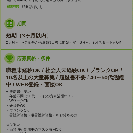
合計で週40時間を超える場合は応募できません
残業ほぼなし
残業時間
期間
短期（3ヶ月以内）
2ヶ月～ ■ご応募から最短3日後に開始可能 8月～、9月スタートもOK！
応募資格・条件
職種未経験OK / 社会人未経験OK / ブランクOK /
10名以上の大量募集 / 履歴書不要 / 40～50代活躍
中 / WEB登録・面接OK
≪履歴書不要≫
・年齢不問（50代・60代の方も活躍中！）
・WワークOK
・未経験OK
・ブランクOK
・看護師資格（准看護師資格）をお持ちの方
≪待遇≫
・面談時や勤務中のマスク着用OK