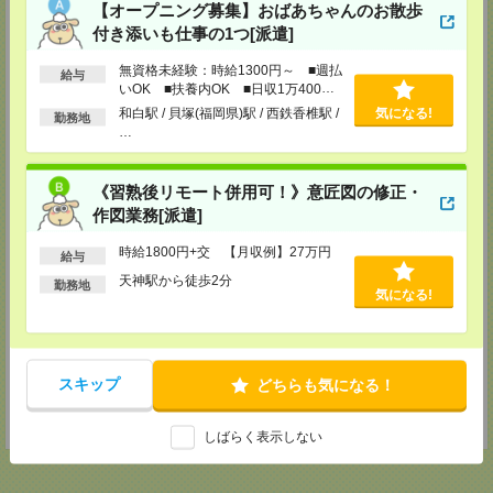
【オープニング募集】おばあちゃんのお散歩
登録場所
付き添いも仕事の1つ[派遣]
メディカルケア事業部 博多オフィス
無資格未経験：時給1300円～ ■週払
給与
福岡県福岡市博多区博多駅前2-1-1 福岡朝日ビル 5F 510号室
いOK ■扶養内OK ■日収1万400円
TEL：0120-802-274
以上
MAIL：
tenshoku@nikken-ts.jp
和白駅 / 貝塚(福岡県)駅 / 西鉄香椎駅 /
気になる!
勤務地
担当：採用担当
…
メディカルケア事業部 小倉オフィス
福岡県北九州市小倉北区米町1-3-1 明治安田生命北九州ビル3F
《習熟後リモート併用可！》意匠図の修正・
作図業務[派遣]
TEL：0120-802-274
MAIL：
tenshoku@nikken-ts.jp
担当：採用担当
時給1800円+交 【月収例】27万円
給与
天神駅から徒歩2分
メディカルケア事業部 熊本オフィス
勤務地
気になる!
熊本県熊本市中央区花畑町1-7 MY熊本ビル2F 2-3号室
TEL：0120-917-473
MAIL：
tenshoku@nikken-ts.jp
担当：採用担当
スキップ
どちらも気になる！
登録交通費
★今ならご来社登録でQUOカード2000円分をプレゼント中★
しばらく表示しない