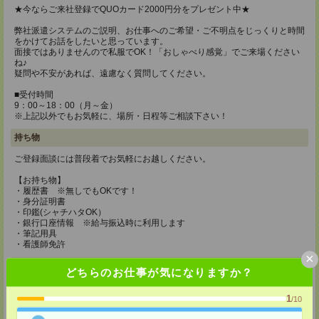
★今ならご来社登録でQUOカード2000円分をプレゼント中★
弊社派遣システムのご説明、お仕事へのご希望・ご不明点をじっくりと時間
をかけてお話をしたいと思っています。
面接ではありませんので私服でOK！「おしゃべり感覚」でご来場ください
ね♪
疑問や不安があれば、遠慮なく質問してください。
■受付時間
9：00～18：00（月～金）
※上記以外でもお気軽に、場所・日程等ご相談下さい！
持ち物
ご登録面談には普段着でお気軽にお越しください。
【お持ち物】
・履歴書 ※無しでもOKです！
・身分証明書
・印鑑(シャチハタOK）
・銀行口座情報 ※給与振込時に利用します
・筆記用具
・看護師免許
×
所要時間
どちらのお仕事が気になりますか？
１時間～1時間30分ほどです。 簡単なご登録後にご希望条件をヒアリン
グ。 ご希望に応じて働き方のアドバイスも実施中。 もちろんお悩みやご相
1
/10
談も受け付けております。