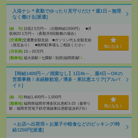
入浴ナシ＊夜勤でゆったり見守りだけ＊週1日～無理
なく働ける[派遣]
[給 与]
日収2.5万円～（日勤時給1500円） ■月
収例20.1万円～（夜勤月8回勤務の場合）
[交通費]
交通費全額支給 ■ガソリン代も全額支給
（規定あり） ■無料駐車場もご相談ください
気になる！
[月収例]
15～20万円
[勤務地]
福大前駅
/
七隈駅
/
別府(福岡県)駅
/
…
【時給1400円～／残業なし】1日4h～、週4日～OKの
営業事務！未経験歓迎／博多・東比恵エリア[アルバ
イト]
[給 与]
時給1,400円～1,500円
[勤務地]
福岡県福岡市博多区比恵町3-25（最寄り
気になる！
駅：福岡市営地下鉄空港線東比恵駅徒歩約7分）
＜お店へ出荷用＞お菓子や軽食などのピッキング/時
給1250円[派遣]