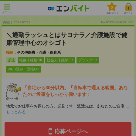
0
メニュー
気になる！
ログイン
掲載日 :2026
/
07
/
31
No.NTKONHHK01_F-2
＼通勤ラッシュとはサヨナラ／介護施設で健
康管理中心のオシゴト
職種：
その他医療・介護・保育系
派遣
職種未経験OK
社会人未経験OK
ブランクOK
WEB登録・面接OK
「自宅から30分以内」「自転車で通える範囲」あな
たのご希望をしっかり伺います！
地元でお仕事をお探しの方、必見です！派遣先は、あなたのご自宅
...
もっとみる
応募ページへ