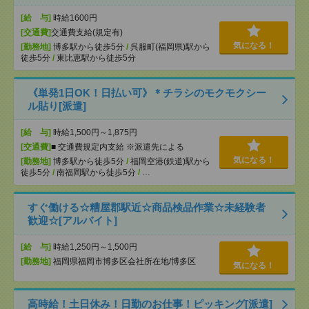
[給 与]
時給1600円
[交通費]
交通費支給(規定有)
気になる！
[勤務地]
博多駅から徒歩5分
/
呉服町(福岡県)駅から
徒歩5分
/
東比恵駅から徒歩5分
《単発1日OK！日払い可》＊チラシのモクモクシー
ル貼り[派遣]
[給 与]
時給1,500円～1,875円
[交通費]
■ 交通費規定内支給 ※派遣先による
気になる！
[勤務地]
博多駅から徒歩5分
/
福岡空港(鉄道)駅から
徒歩5分
/
南福岡駅から徒歩5分
/
…
すぐ働ける☆糟屋郡駅近☆商品検品作業☆未経験者
歓迎☆[アルバイト]
[給 与]
時給1,250円～1,500円
[勤務地]
福岡県福岡市博多区会社所在地/博多区
気になる！
高時給！土日休み！日勤のお仕事！ピッキング[派遣]