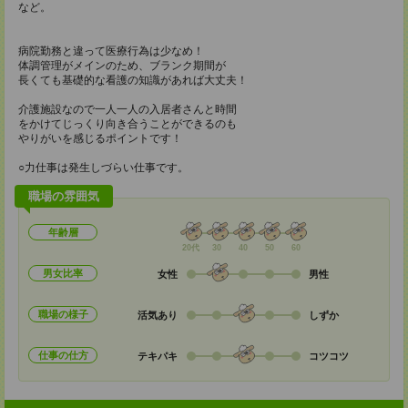
など。
病院勤務と違って医療行為は少なめ！
体調管理がメインのため、ブランク期間が
長くても基礎的な看護の知識があれば大丈夫！
介護施設なので一人一人の入居者さんと時間
をかけてじっくり向き合うことができるのも
やりがいを感じるポイントです！
○力仕事は発生しづらい仕事です。
職場の雰囲気
年齢層
20代
30
40
50
60
男女比率
女性
男性
職場の様子
活気あり
しずか
仕事の仕方
テキパキ
コツコツ