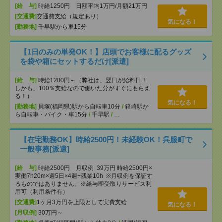
[給 与]
時給1250円 日額平均1万円/月額21万円
[交通費]
交通費支給（規定あり）
気になる！
[勤務地]
千早駅から車15分
【1日のみの単発OK！】店頭でお客様に配るグッズ
を袋や箱にセットするだけ[派遣]
[給 与]
時給1200円～（弊社は、翌日が給料日！
しかも、100％支給なので働いた分がすぐにもらえ
る！）
気になる！
[勤務地]
貝塚(福岡県)駅から自転車10分
/
箱崎駅か
ら自転車・バイク・車15分
/
千早駅
/
…
【在宅勤務OK】時給2500円！未経験OK！呉服町で
一般事務[派遣]
[給 与]
時給2500円 月収例 39万円 時給2500円×
実働7h20m×週5日×4週+残業10h ※月収例を保証す
るものではありません。※給与即受取りサービス利
用可（利用条件有）
[交通費]
1ヶ月3万円を上限として実費支給
気になる！
[月収例]
30万円～