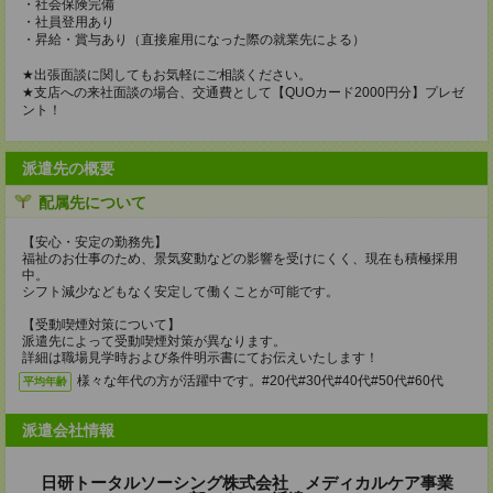
・社会保険完備
・社員登用あり
・昇給・賞与あり（直接雇用になった際の就業先による）
★出張面談に関してもお気軽にご相談ください。
★支店への来社面談の場合、交通費として【QUOカード2000円分】プレゼ
ント！
派遣先の概要
配属先について
【安心・安定の勤務先】
福祉のお仕事のため、景気変動などの影響を受けにくく、現在も積極採用
中。
シフト減少などもなく安定して働くことが可能です。
【受動喫煙対策について】
派遣先によって受動喫煙対策が異なります。
詳細は職場見学時および条件明示書にてお伝えいたします！
様々な年代の方が活躍中です。#20代#30代#40代#50代#60代
平均年齢
派遣会社情報
日研トータルソーシング株式会社 メディカルケア事業