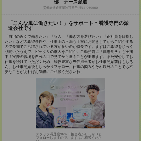
部 ナース派遣
労働者派遣事業許可番号:派13-060060
「こんな風に働きたい！」をサポート＊看護専門の派
遣会社です
「自宅の近くで働きたい」「収入」「働き方を選びたい」「正社員を目指し
たい」などの希望条件や、仕事上の不満も丁寧にお聞きしてからご紹介する
ので長期でご活躍されている方が多いのが特長です。まずはご希望をじっく
り聞いたうえで、ピッタリの求人をご紹介。ご勤務前に「職場見学」も実施
中！実際の職場を自分の目で見てから選ぶことが出来ます。また安心してお
仕事を続けていただくため、経験豊富な専任担当者がお仕事開始前はもちろ
ん、お仕事開始後もしっかりフォロー。仕事の悩みやそれ以外のことでも不
安なことがあればお気軽にご相談くださいね。
スタッフ満足度96％！担当者がしっかりと
フォローしますので、まずはご相談くださ