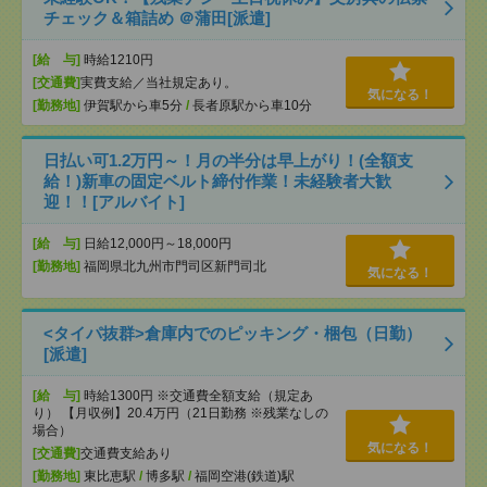
チェック＆箱詰め ＠蒲田[派遣]
[給 与]
時給1210円
[交通費]
実費支給／当社規定あり。
気になる！
[勤務地]
伊賀駅から車5分
/
長者原駅から車10分
日払い可1.2万円～！月の半分は早上がり！(全額支
給！)新車の固定ベルト締付作業！未経験者大歓
迎！！[アルバイト]
[給 与]
日給12,000円～18,000円
[勤務地]
福岡県北九州市門司区新門司北
気になる！
<タイパ抜群>倉庫内でのピッキング・梱包（日勤）
[派遣]
[給 与]
時給1300円 ※交通費全額支給（規定あ
り） 【月収例】20.4万円（21日勤務 ※残業なしの
場合）
気になる！
[交通費]
交通費支給あり
[勤務地]
東比恵駅
/
博多駅
/
福岡空港(鉄道)駅