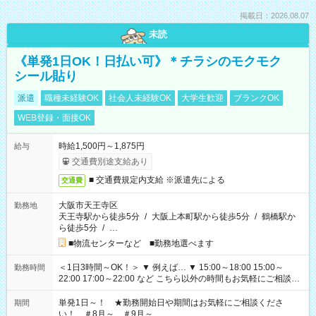
掲載日：2026.08.07
未読
《単発1日OK！日払い可》＊チラシのモクモク
シール貼り
派遣
職種未経験OK
社会人未経験OK
大学生歓迎
ブランクOK
WEB登録・面接OK
時給1,500円～1,875円
給与
交通費別途支給あり
■ 交通費規定内支給 ※派遣先による
交通費
大阪市天王寺区
勤務地
天王寺駅から徒歩5分
/
大阪上本町駅から徒歩5分
/
鶴橋駅か
ら徒歩5分
/
…
■物流センターなど ■勤務地選べます
＜1日3時間～OK！＞ ▼ 例えば… ▼ 15:00～18:00 15:00～
勤務時間
22:00 17:00～22:00 など こちら以外の時間もお気軽にご相談く
ださい！
単発1日～！ ★勤務開始日や期間はお気軽にご相談くださ
期間
い！ ＃8月～ ＃9月～