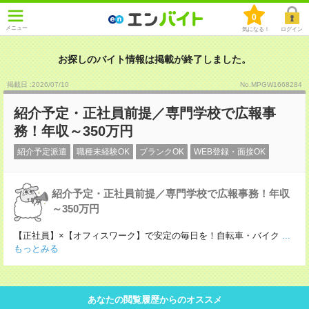
0
メニュー
気になる！
ログイン
お探しのバイト情報は掲載が終了しました。
掲載日 :2026
/
07
/
10
No.MPGW1668284
紹介予定・正社員前提／専門学校で広報事
務！年収～350万円
紹介予定派遣
職種未経験OK
ブランクOK
WEB登録・面接OK
紹介予定・正社員前提／専門学校で広報事務！年収
～350万円
【正社員】×【オフィスワーク】で安定の毎日を！自転車・バイク
...
もっとみる
あなたの閲覧履歴からのオススメ