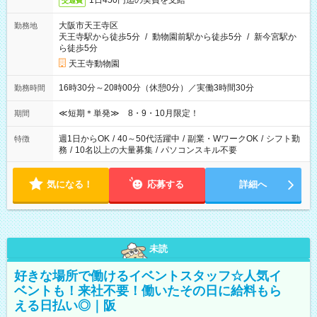
1日450円迄の実費を支給
交通費
大阪市天王寺区
勤務地
天王寺駅から徒歩5分
/
動物園前駅から徒歩5分
/
新今宮駅か
ら徒歩5分
天王寺動物園
16時30分～20時00分（休憩0分）／実働3時間30分
勤務時間
≪短期＊単発≫ 8・9・10月限定！
期間
週1日からOK
/
40～50代活躍中
/
副業・WワークOK
/
シフト勤
特徴
務
/
10名以上の大量募集
/
パソコンスキル不要
気になる！
応募する
詳細へ
未読
好きな場所で働けるイベントスタッフ☆人気イ
ベントも！来社不要！働いたその日に給料もら
える日払い◎｜阪