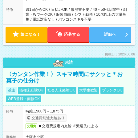
週1日からOK
/
日払いOK
/
履歴書不要
/
40～50代活躍中
/
副
特徴
業・WワークOK
/
服装自由
/
シフト勤務
/
10名以上の大量募
集
/
電話対応なし
/
パソコンスキル不要
気になる！
応募する
詳細へ
掲載日：2026.08.06
未読
〈カンタン作業！〉スキマ時間にサクッと＊お
菓子の仕分け
派遣
職種未経験OK
社会人未経験OK
大学生歓迎
ブランクOK
WEB登録・面接OK
時給1,500円～1,875円
給与
交通費別途支給あり
■ 交通費規定内支給 ※派遣先による
交通費
大阪市北区
勤務地