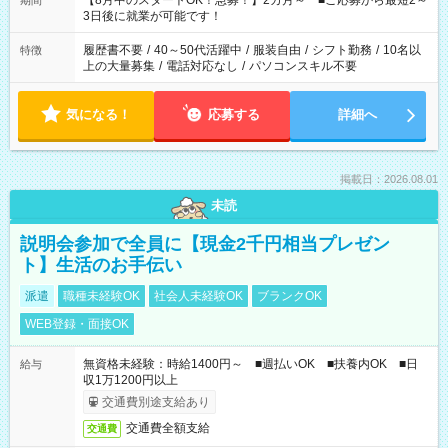
【8月中のスタートOK！急募！】2カ月～ ■ご応募から最短2～
期間
ね。 ※Wワーク希望の方へ 今ご覧のお仕事で希望する勤務時間
3日後に就業が可能です！
と、もう1つのお仕事の勤務時間。 合計で週40時間を超える場
合は応募できません。
履歴書不要
/
40～50代活躍中
/
服装自由
/
シフト勤務
/
10名以
特徴
上の大量募集
/
電話対応なし
/
パソコンスキル不要
気になる！
応募する
詳細へ
掲載日：2026.08.01
未読
説明会参加で全員に【現金2千円相当プレゼン
ト】生活のお手伝い
派遣
職種未経験OK
社会人未経験OK
ブランクOK
WEB登録・面接OK
無資格未経験：時給1400円～ ■週払いOK ■扶養内OK ■日
給与
収1万1200円以上
交通費別途支給あり
交通費全額支給
交通費