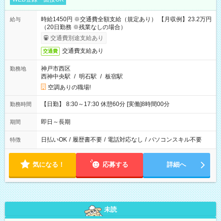
時給1450円 ※交通費全額支給（規定あり） 【月収例】23.2万円
給与
（20日勤務 ※残業なしの場合）
交通費別途支給あり
交通費支給あり
交通費
神戸市西区
勤務地
西神中央駅
/
明石駅
/
板宿駅
空調ありの職場!
【日勤】 8:30～17:30 休憩60分 [実働]8時間00分
勤務時間
即日～長期
期間
日払いOK
/
履歴書不要
/
電話対応なし
/
パソコンスキル不要
特徴
気になる！
応募する
詳細へ
未読