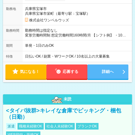
い分を引き落とせます！ 【試用期間】試用期間なし
兵庫県宝塚市
勤務地
兵庫県宝塚市栄町（最寄り駅：宝塚駅）
株式会社ワンベルウッズ
勤務時間は指定なし
勤務時間
変形労働時間制 想定労働時間160時間/月 【シフト例】 ・10：
00～20：00
単発・1日のみOK
期間
日払いOK / 副業・WワークOK / 10名以上の大量募集
特徴
気になる！
応募する
詳細へ
未読
<タイパ抜群>キレイな倉庫でピッキング・梱包
（日勤）
派遣
職種未経験OK
社会人未経験OK
ブランクOK
WEB登録・面接OK