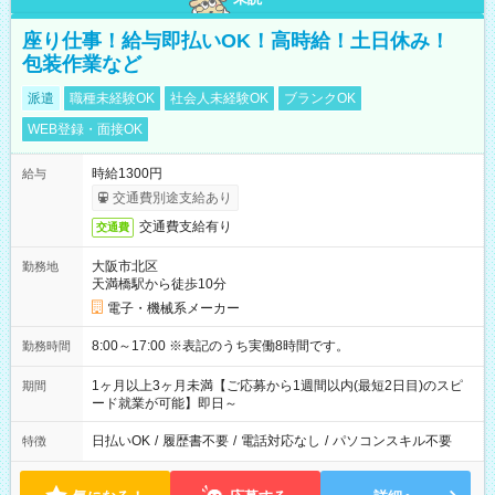
座り仕事！給与即払いOK！高時給！土日休み！
包装作業など
派遣
職種未経験OK
社会人未経験OK
ブランクOK
WEB登録・面接OK
時給1300円
給与
交通費別途支給あり
交通費支給有り
交通費
大阪市北区
勤務地
天満橋駅から徒歩10分
電子・機械系メーカー
8:00～17:00 ※表記のうち実働8時間です。
勤務時間
1ヶ月以上3ヶ月未満【ご応募から1週間以内(最短2日目)のスピ
期間
ード就業が可能】即日～
日払いOK
/
履歴書不要
/
電話対応なし
/
パソコンスキル不要
特徴