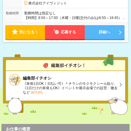
株式会社アイヴィジット
勤務時間は指定なし
勤務時間
【時間】8:50～17:00（木曜・日曜(交付のみ)は8:50～18:45）
※1日5時間から7時間で応相談 【曜日】月・火・水・木・金 の
内、週3～5日程度、シフト制 ※日曜日は、パスポートのお渡し
気になる！
(交付)のみ受付しておりますので、日曜日働ける方も歓迎 ※もち
応募する
詳細へ
ろん、平日中心に働ける方も募集中
編集部イチオシ
《単発1日OK！日払い可》＊チラシのモクモクシール貼り、
《1日だけの単発もOK》イベントや展示会場での設営・撤去
など
(8/7UP!)
お仕事の概要