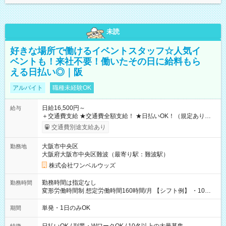
未読
好きな場所で働けるイベントスタッフ☆人気イ
ベントも！来社不要！働いたその日に給料もら
える日払い◎｜阪
アルバイト
職種未経験OK
日給16,500円～
給与
＋交通費支給 ★交通費全額支給！ ★日払いOK！（規定あり） ┗
働いたその日に現金GET♪ お仕事後はコンビニATMから 日払
交通費別途支給あり
い分を引き落とせます！ 【試用期間】試用期間なし
大阪市中央区
勤務地
大阪府大阪市中央区難波（最寄り駅：難波駅）
株式会社ワンベルウッズ
勤務時間は指定なし
勤務時間
変形労働時間制 想定労働時間160時間/月 【シフト例】 ・10：
00～20：00
単発・1日のみOK
期間