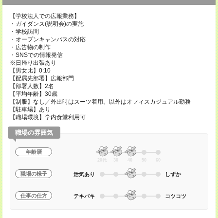
【学校法人での広報業務】
・ガイダンス(説明会)の実施
・学校訪問
・オープンキャンパスの対応
・広告物の制作
・SNSでの情報発信
※日帰り出張あり
【男女比】0:10
【配属先部署】広報部門
【部署人数】2名
【平均年齢】30歳
【制服】なし／外出時はスーツ着用。以外はオフィスカジュアル勤務
【駐車場】あり
【職場環境】学内食堂利用可
職場の雰囲気
年齢層
20代
30
40
50
60
職場の様子
活気あり
しずか
仕事の仕方
テキパキ
コツコツ