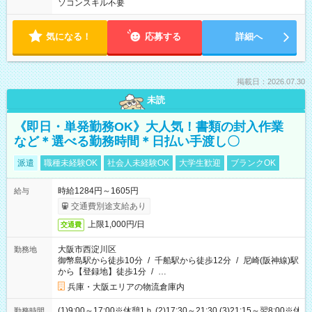
ソコンスキル不要
気になる！
応募する
詳細へ
掲載日：2026.07.30
未読
《即日・単発勤務OK》大人気！書類の封入作業
など＊選べる勤務時間＊日払い手渡し〇
派遣
職種未経験OK
社会人未経験OK
大学生歓迎
ブランクOK
時給1284円～1605円
給与
交通費別途支給あり
上限1,000円/日
交通費
大阪市西淀川区
勤務地
御幣島駅から徒歩10分
/
千船駅から徒歩12分
/
尼崎(阪神線)駅
から【登録地】徒歩1分
/
…
兵庫・大阪エリアの物流倉庫内
(1)9:00～17:00※休憩1ｈ (2)17:30～21:30 (3)21:15～翌8:00※休
勤務時間