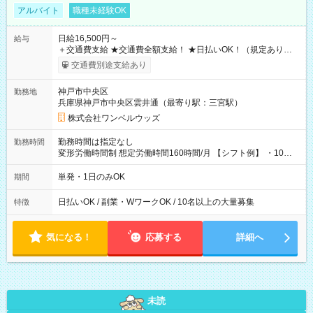
アルバイト
職種未経験OK
日給16,500円～
給与
＋交通費支給 ★交通費全額支給！ ★日払いOK！（規定あり） ┗
働いたその日に現金GET♪ お仕事後はコンビニATMから 日払
交通費別途支給あり
い分を引き落とせます！ 【試用期間】試用期間なし
神戸市中央区
勤務地
兵庫県神戸市中央区雲井通（最寄り駅：三宮駅）
株式会社ワンベルウッズ
勤務時間は指定なし
勤務時間
変形労働時間制 想定労働時間160時間/月 【シフト例】 ・10：
00～20：00
単発・1日のみOK
期間
日払いOK / 副業・WワークOK / 10名以上の大量募集
特徴
気になる！
応募する
詳細へ
未読