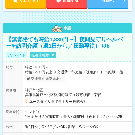
気になる！
応募する
詳細へ
未読
【無資格でも時給1,830円～】夜間見守りヘルパ
ー✨訪問介護（週1日から／夜勤専従） /Jb
アルバイト
職種未経験OK
時給1,830円～
給与
時給1,830円以上 ※交通費一部支給（既定あり） ※経験・能力を
考慮して決定します 【収入例】 週1回勤務の場合：1,830円×8時
交通費別途支給あり
間×4回=5万8,560円 週3回勤務の場合：1,830円×8時間×12回
=17万5,680円 【試用期間】試用期間あり 試用期間の長さ：2ヶ
神戸市北区
勤務地
月 ※ 雇用形態と給与に、本採用時と異なる部分があります。 雇
兵庫県神戸市北区淡河町淡河（最寄り駅：栄駅）
用形態：本採用時と同じです。 給与：時給 1,550円以上
ユースタイルラボラトリー株式会社
シフト制
勤務時間
1日あたりの実働時間：最大8時間/日 【夜勤】 22：00～翌9：
00 ※週1日～OK ／ 夜勤専従 ＊＊ 勤務時間例 ＊＊ ■22時か
ら翌7時 ■23時から翌8時 ■24時から翌9時 など ※上記の時間
週1日からOK / 日払いOK / 副業・WワークOK
特徴
内で8時間勤務（休憩1時間）ご利用者様により、時間は異なり