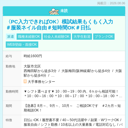
掲載日：2026.08.06
未読
〈PC入力できればOK〉模試結果もくもく入力
＃服装ネイル自由＃短時間OK＃日払
派遣
職種未経験OK
社会人未経験OK
大学生歓迎
ブランクOK
WEB登録・面接OK
時給1600円
給与
大阪市北区
勤務地
西梅田駅から徒歩3分
/
大阪梅田(阪神線)駅から徒歩4分
/
大阪
駅から徒歩4分
/
…
大手事務センター
▼シフト選べます▼ 10：00～19：00 内、6ｈから相談可能！
勤務時間
＊10：00～16：00 ＊10：00～17：00 ＊10：00～18：00 ＊
11：00～19：00 ＊12：00～19：00 ＊13：00～19：00
【急募】8月～、9月～、10月～ ご相談OKです ＃2カ月～短
期間
期相談OK！
日払いOK
/
履歴書不要
/
40～50代活躍中
/
副業・WワークOK
/
特徴
服装自由
/
シフト勤務
/
10名以上の大量募集
/
電話対応なし
/
パ