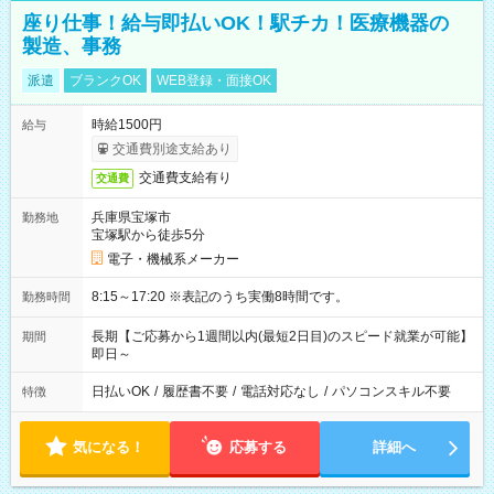
座り仕事！給与即払いOK！駅チカ！医療機器の
製造、事務
派遣
ブランクOK
WEB登録・面接OK
時給1500円
給与
交通費別途支給あり
交通費支給有り
交通費
兵庫県宝塚市
勤務地
宝塚駅から徒歩5分
電子・機械系メーカー
8:15～17:20 ※表記のうち実働8時間です。
勤務時間
長期【ご応募から1週間以内(最短2日目)のスピード就業が可能】
期間
即日～
日払いOK
/
履歴書不要
/
電話対応なし
/
パソコンスキル不要
特徴
気になる！
応募する
詳細へ