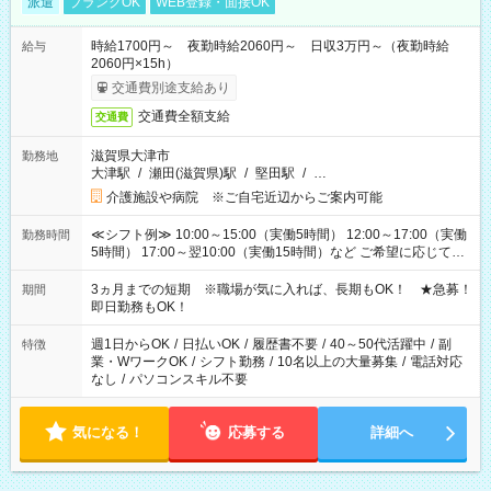
派遣
ブランクOK
WEB登録・面接OK
時給1700円～ 夜勤時給2060円～ 日収3万円～（夜勤時給
給与
2060円×15h）
交通費別途支給あり
交通費全額支給
交通費
滋賀県大津市
勤務地
大津駅
/
瀬田(滋賀県)駅
/
堅田駅
/
…
介護施設や病院 ※ご自宅近辺からご案内可能
≪シフト例≫ 10:00～15:00（実働5時間） 12:00～17:00（実働
勤務時間
5時間） 17:00～翌10:00（実働15時間）など ご希望に応じて、
働く時間は調整できます！ お気軽に担当へ相談ください！
3ヵ月までの短期 ※職場が気に入れば、長期もOK！ ★急募！
期間
即日勤務もOK！
週1日からOK
/
日払いOK
/
履歴書不要
/
40～50代活躍中
/
副
特徴
業・WワークOK
/
シフト勤務
/
10名以上の大量募集
/
電話対応
なし
/
パソコンスキル不要
気になる！
応募する
詳細へ