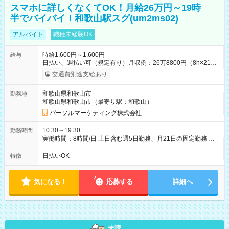
スマホに詳しくなくてOK！月給26万円～19時
半でバイバイ！和歌山駅スグ(um2ms02)
アルバイト
職種未経験OK
時給1,600円～1,600円
給与
日払い、週払い可（規定有り）月収例：26万8800円（8h×21
日） 【試用期間】試用期間なし
交通費別途支給あり
和歌山県和歌山市
勤務地
和歌山県和歌山市（最寄り駅：和歌山）
パーソルマーケティング株式会社
10:30～19:30
勤務時間
実働時間：8時間/日 土日含む週5日勤務、月21日の固定勤務 ※
実働8h/休憩1h勤務、残業ほぼ無し（5h/月）
日払いOK
特徴
気になる！
応募する
詳細へ
未読