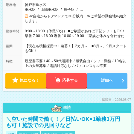
神戸市垂水区
勤務地
垂水駅
/
山陽垂水駅
/
舞子駅
/
…
≪自宅からドアtoドアで30分以内！≫ご希望の勤務地を紹介
します。
9:00～18:00（休憩60分） ■ご希望があれば下記シフトもOK！
勤務時間
早番 7:00～16:00 遅番 10:00～19:00 「家族と休みを合わせた
い」 「余裕を持って夕飯の準備がしたい」 「できれば残業はし
たくない」 など、ご希望を教えてくださいね。 ※Wワーク希望
【現在も積極採用中！急募！】2カ月～ ■8月～、9月スタート
期間
の方へ 今ご覧のお仕事で希望する勤務時間と、もう1つのお仕事
もOK！
の勤務時間。 合計で週40時間を超える場合は応募できません。
履歴書不要
/
40～50代活躍中
/
服装自由
/
シフト勤務
/
10名以
特徴
上の大量募集
/
電話対応なし
/
パソコンスキル不要
気になる！
応募する
詳細へ
掲載日：2026.08.07
未読
＼空いた時間で働く！／日払いOK×1勤務3万円
も可！施設での見回りなど