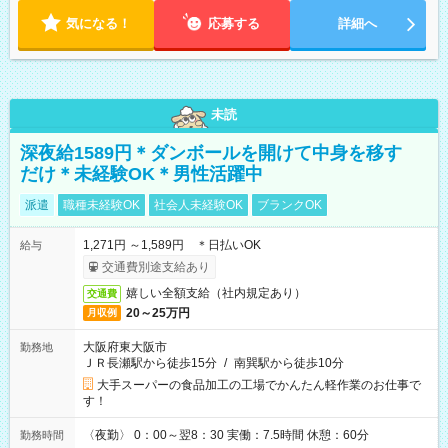
ます。 ※曜日固定（毎週同じ曜日での勤務となります）
気になる！
応募する
詳細へ
未読
深夜給1589円＊ダンボールを開けて中身を移す
だけ＊未経験OK＊男性活躍中
派遣
職種未経験OK
社会人未経験OK
ブランクOK
1,271円 ～1,589円 ＊日払いOK
給与
交通費別途支給あり
嬉しい全額支給（社内規定あり）
交通費
20～25万円
月収例
大阪府東大阪市
勤務地
ＪＲ長瀬駅から徒歩15分
/
南巽駅から徒歩10分
大手スーパーの食品加工の工場でかんたん軽作業のお仕事で
す！
〈夜勤〉 0：00～翌8：30 実働：7.5時間 休憩：60分
勤務時間