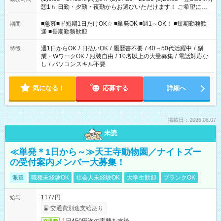
憩1ｈ 日勤・夕勤・夜勤からお選びいただけます！ ご希望に合
わせて働けるお仕事です(*^^*) 【その他選べる勤務時間】 8-17
時/9-17時/9-18時/10-18時/11-21時/18-22時/20-翌4時/21-翌5
■急募■ド短期1日だけOK☆ ■単発OK ■週1～OK！ ■短期勤務歓
期間
時/22-翌6時/0-翌8時 ご自身のご都合で選んで頂ける完全自由シ
迎 ■長期勤務歓迎
フト！
週1日からOK
/
日払いOK
/
履歴書不要
/
40～50代活躍中
/
副
特徴
業・WワークOK
/
服装自由
/
10名以上の大量募集
/
電話対応な
し
/
パソコンスキル不要
気になる！
応募する
詳細へ
掲載日：2026.08.07
未読
≪単発＊1日から～≫天王寺動物園／ナイトズー
の受付案内メンバー大募集！
派遣
職種未経験OK
社会人未経験OK
大学生歓迎
ブランクOK
1177円
給与
交通費別途支給あり