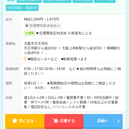
WEB登録・面接OK
時給1,500円～1,875円
給与
交通費別途支給あり
■ 交通費規定内支給 ※派遣先による
交通費
大阪市天王寺区
勤務地
天王寺駅から徒歩5分
/
大阪上本町駅から徒歩5分
/
鶴橋駅か
ら徒歩5分
/
…
■物流センターなど ■勤務地選べます
9:00～17:00 10:00～19:00 など ■ 他の時間帯もお気軽にご相
勤務時間
談ください！
単発1日～！ ★勤務開始日や期間はお気軽にご相談くださ
期間
い！ ＃8月～ ＃9月～
週1日からOK
/
日払いOK
/
履歴書不要
/
40～50代活躍中
/
副
特徴
業・WワークOK
/
服装自由
/
シフト勤務
/
10名以上の大量募
集
/
電話対応なし
/
パソコンスキル不要
気になる！
応募する
詳細へ