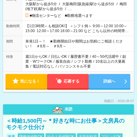
大阪駅から徒歩5分
/
大阪梅田(阪急線)駅から徒歩5分
/
梅田
(地下鉄)駅から徒歩5分
/
…
■物流センターなど ■勤務地選べます
【1日3時間～も相談OK!】 ＜シフト例＞ 9:00～12:00 10:00～
勤務時間
15:00 12:00～17:00 18:00～21:00 など こちら以外の時間帯も
お気軽にご相談ください！
単発1日～！ ★勤務開始日や期間はお気軽にご相談くださ
期間
い！ ＃8月～ ＃9月～
週1日からOK
/
日払いOK
/
履歴書不要
/
40～50代活躍中
/
副
特徴
業・WワークOK
/
服装自由
/
シフト勤務
/
10名以上の大量募
集
/
電話対応なし
/
パソコンスキル不要
気になる！
応募する
詳細へ
掲載日：2026.08.07
未読
＜時給1,500円～＊好きな時にお仕事＞文房具の
モクモク仕分け
派遣
職種未経験OK
社会人未経験OK
大学生歓迎
ブランクOK