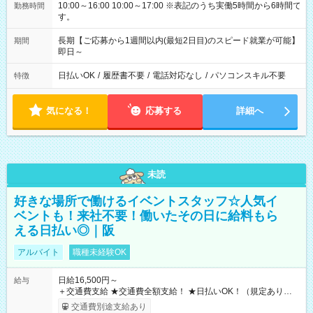
10:00～16:00 10:00～17:00 ※表記のうち実働5時間から6時間で
勤務時間
す。
長期【ご応募から1週間以内(最短2日目)のスピード就業が可能】
期間
即日～
日払いOK
/
履歴書不要
/
電話対応なし
/
パソコンスキル不要
特徴
気になる！
応募する
詳細へ
未読
好きな場所で働けるイベントスタッフ☆人気イ
ベントも！来社不要！働いたその日に給料もら
える日払い◎｜阪
アルバイト
職種未経験OK
日給16,500円～
給与
＋交通費支給 ★交通費全額支給！ ★日払いOK！（規定あり） ┗
働いたその日に現金GET♪ お仕事後はコンビニATMから 日払
交通費別途支給あり