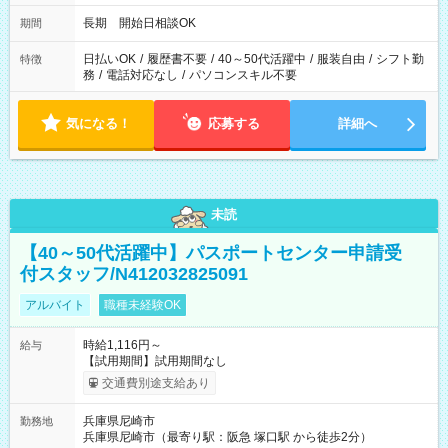
長期 開始日相談OK
期間
日払いOK
/
履歴書不要
/
40～50代活躍中
/
服装自由
/
シフト勤
特徴
務
/
電話対応なし
/
パソコンスキル不要
気になる！
応募する
詳細へ
未読
【40～50代活躍中】パスポートセンター申請受
付スタッフ/N412032825091
アルバイト
職種未経験OK
時給1,116円～
給与
【試用期間】試用期間なし
交通費別途支給あり
兵庫県尼崎市
勤務地
兵庫県尼崎市（最寄り駅：阪急 塚口駅 から徒歩2分）