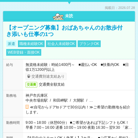
掲載日：2026.07.28
未読
【オープニング募集】おばあちゃんのお散歩付
き添いも仕事の1つ
派遣
職種未経験OK
社会人未経験OK
ブランクOK
WEB登録・面接OK
無資格未経験：時給1400円～ ■週払いOK ■扶養内OK ■日
給与
収1万1200円以上
交通費別途支給あり
交通費全額支給
交通費
神戸市兵庫区
勤務地
中央市場前駅
/
和田岬駅
/
大開駅
/
…
≪自宅からドアtoドアで30分以内！≫ご希望の勤務地を紹介
します。
9:00～18:00（休憩60分） ■ご希望があれば下記シフトもOK！
勤務時間
早番 7:00～16:00 遅番 10:00～19:00 夜勤 16:30～翌9:30 「家族
と休みを合わせたい」 「余裕を持って夕飯の準備がしたい」
「できれば残業はしたくない」 など、ご希望を教えてください