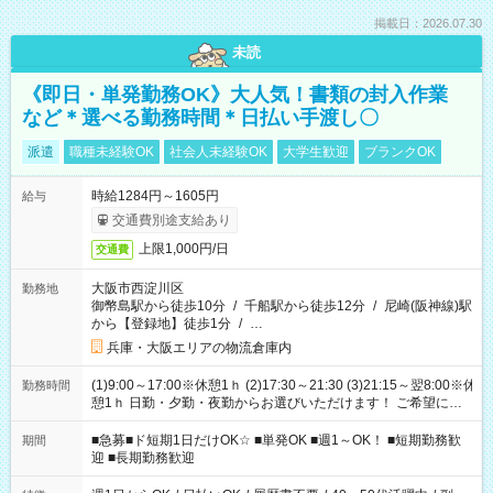
掲載日：2026.07.30
未読
《即日・単発勤務OK》大人気！書類の封入作業
など＊選べる勤務時間＊日払い手渡し〇
派遣
職種未経験OK
社会人未経験OK
大学生歓迎
ブランクOK
時給1284円～1605円
給与
交通費別途支給あり
上限1,000円/日
交通費
大阪市西淀川区
勤務地
御幣島駅から徒歩10分
/
千船駅から徒歩12分
/
尼崎(阪神線)駅
から【登録地】徒歩1分
/
…
兵庫・大阪エリアの物流倉庫内
(1)9:00～17:00※休憩1ｈ (2)17:30～21:30 (3)21:15～翌8:00※休
勤務時間
憩1ｈ 日勤・夕勤・夜勤からお選びいただけます！ ご希望に合
わせて働けるお仕事です(*^^*) 【その他選べる勤務時間】 8-17
時/9-17時/9-18時/10-18時/11-21時/18-22時/20-翌4時/21-翌5
■急募■ド短期1日だけOK☆ ■単発OK ■週1～OK！ ■短期勤務歓
期間
時/22-翌6時/0-翌8時 ご自身のご都合で選んで頂ける完全自由シ
迎 ■長期勤務歓迎
フト！