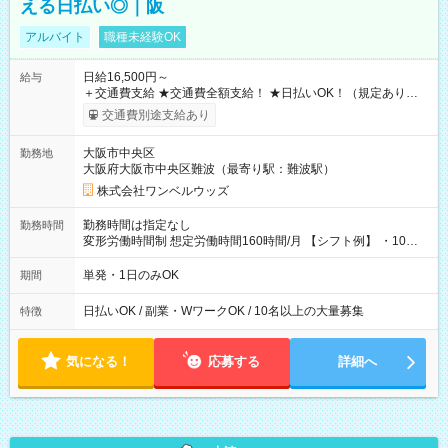
える日払い◎｜阪
アルバイト
職種未経験OK
日給16,500円～
給与
＋交通費支給 ★交通費全額支給！ ★日払いOK！（規定あり） ┗
働いたその日に現金GET♪ お仕事後はコンビニATMから 日払
交通費別途支給あり
い分を引き落とせます！ 【試用期間】試用期間なし
大阪市中央区
勤務地
大阪府大阪市中央区難波（最寄り駅：難波駅）
株式会社ワンベルウッズ
勤務時間は指定なし
勤務時間
変形労働時間制 想定労働時間160時間/月 【シフト例】 ・10：
00～20：00
単発・1日のみOK
期間
日払いOK / 副業・WワークOK / 10名以上の大量募集
特徴
気になる！
応募する
詳細へ