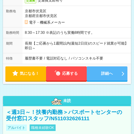
交通費支給有り
交通費
京都市伏見区
勤務地
京都府京都市伏見区
電子・機械系メーカー
8:30～17:30 ※表記のうち実働8時間です。
勤務時間
長期【ご応募から1週間以内(最短2日目)のスピード就業が可能】
期間
即日～
履歴書不要
/
電話対応なし
/
パソコンスキル不要
特徴
気になる！
応募する
詳細へ
未読
＜週3日～！扶養内勤務＞パスポートセンターの
受付窓口スタッフ/N511032626111
アルバイト
職種未経験OK