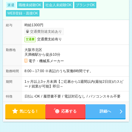
派遣
職種未経験OK
社会人未経験OK
ブランクOK
WEB登録・面接OK
時給1300円
給与
交通費別途支給あり
交通費支給有り
交通費
大阪市北区
勤務地
天満橋駅から徒歩10分
電子・機械系メーカー
8:00～17:00 ※表記のうち実働8時間です。
勤務時間
1ヶ月以上3ヶ月未満【ご応募から1週間以内(最短2日目)のスピ
期間
ード就業が可能】即日～
日払いOK
/
履歴書不要
/
電話対応なし
/
パソコンスキル不要
特徴
気になる！
応募する
詳細へ