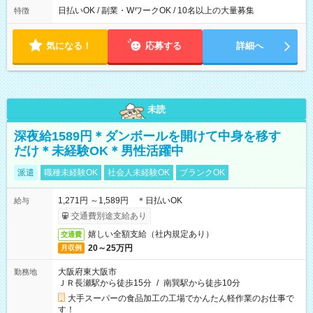
日払いOK / 副業・WワークOK / 10名以上の大量募集
特徴
気になる！
応募する
詳細へ
未読
深夜給1589円＊ダンボールを開けて中身を移す
だけ＊未経験OK＊男性活躍中
派遣
職種未経験OK
社会人未経験OK
ブランクOK
1,271円 ～1,589円 ＊日払いOK
給与
交通費別途支給あり
嬉しい全額支給（社内規定あり）
交通費
20～25万円
月収例
大阪府東大阪市
勤務地
ＪＲ長瀬駅から徒歩15分
/
南巽駅から徒歩10分
大手スーパーの食品加工の工場でかんたん軽作業のお仕事で
す！