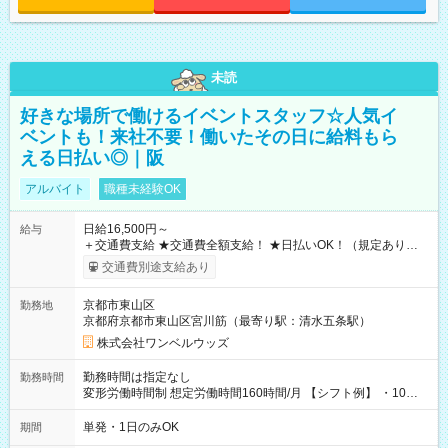
未読
好きな場所で働けるイベントスタッフ☆人気イ
ベントも！来社不要！働いたその日に給料もら
える日払い◎｜阪
アルバイト
職種未経験OK
日給16,500円～
給与
＋交通費支給 ★交通費全額支給！ ★日払いOK！（規定あり） ┗
働いたその日に現金GET♪ お仕事後はコンビニATMから 日払
交通費別途支給あり
い分を引き落とせます！ 【試用期間】試用期間なし
京都市東山区
勤務地
京都府京都市東山区宮川筋（最寄り駅：清水五条駅）
株式会社ワンベルウッズ
勤務時間は指定なし
勤務時間
変形労働時間制 想定労働時間160時間/月 【シフト例】 ・10：
00～20：00
単発・1日のみOK
期間