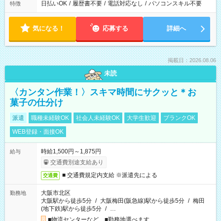
日払いOK
/
履歴書不要
/
電話対応なし
/
パソコンスキル不要
特徴
気になる！
応募する
詳細へ
掲載日：2026.08.06
未読
〈カンタン作業！〉スキマ時間にサクッと＊お
菓子の仕分け
派遣
職種未経験OK
社会人未経験OK
大学生歓迎
ブランクOK
WEB登録・面接OK
時給1,500円～1,875円
給与
交通費別途支給あり
■ 交通費規定内支給 ※派遣先による
交通費
大阪市北区
勤務地
大阪駅から徒歩5分
/
大阪梅田(阪急線)駅から徒歩5分
/
梅田
(地下鉄)駅から徒歩5分
/
…
■物流センターなど ■勤務地選べます