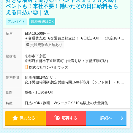
好きな場所で働けるイベントスタッフ☆人気イ
ベントも！来社不要！働いたその日に給料もら
える日払い◎｜阪
アルバイト
職種未経験OK
日給16,500円～
給与
＋交通費支給 ★交通費全額支給！ ★日払いOK！（規定あり） ┗
働いたその日に現金GET♪ お仕事後はコンビニATMから 日払
交通費別途支給あり
い分を引き落とせます！ 【試用期間】試用期間なし
京都市下京区
勤務地
京都府京都市下京区真町（最寄り駅：京都河原町駅）
株式会社ワンベルウッズ
勤務時間は指定なし
勤務時間
変形労働時間制 想定労働時間160時間/月 【シフト例】 ・10：
00～20：00
単発・1日のみOK
期間
日払いOK / 副業・WワークOK / 10名以上の大量募集
特徴
気になる！
応募する
詳細へ