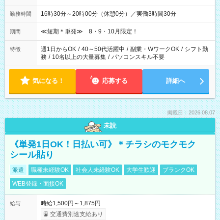
16時30分～20時00分（休憩0分）／実働3時間30分
勤務時間
≪短期＊単発≫ 8・9・10月限定！
期間
週1日からOK
/
40～50代活躍中
/
副業・WワークOK
/
シフト勤
特徴
務
/
10名以上の大量募集
/
パソコンスキル不要
気になる！
応募する
詳細へ
掲載日：2026.08.07
未読
《単発1日OK！日払い可》＊チラシのモクモク
シール貼り
派遣
職種未経験OK
社会人未経験OK
大学生歓迎
ブランクOK
WEB登録・面接OK
時給1,500円～1,875円
給与
交通費別途支給あり