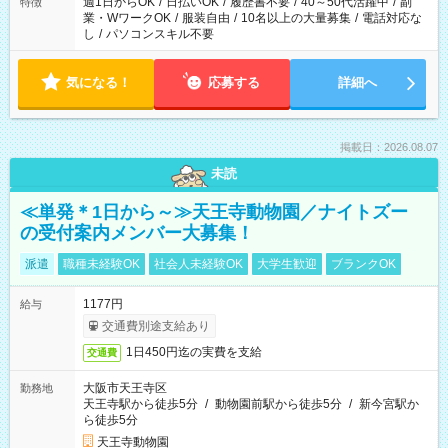
週1日からOK
/
日払いOK
/
履歴書不要
/
40～50代活躍中
/
副
特徴
業・WワークOK
/
服装自由
/
10名以上の大量募集
/
電話対応な
し
/
パソコンスキル不要
気になる！
応募する
詳細へ
掲載日：2026.08.07
未読
≪単発＊1日から～≫天王寺動物園／ナイトズー
の受付案内メンバー大募集！
派遣
職種未経験OK
社会人未経験OK
大学生歓迎
ブランクOK
1177円
給与
交通費別途支給あり
1日450円迄の実費を支給
交通費
大阪市天王寺区
勤務地
天王寺駅から徒歩5分
/
動物園前駅から徒歩5分
/
新今宮駅か
ら徒歩5分
天王寺動物園