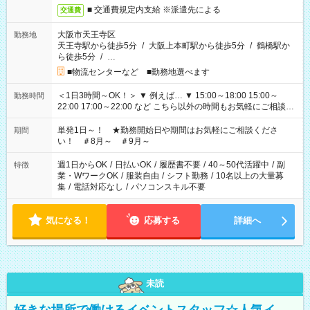
■ 交通費規定内支給 ※派遣先による
交通費
大阪市天王寺区
勤務地
天王寺駅から徒歩5分
/
大阪上本町駅から徒歩5分
/
鶴橋駅か
ら徒歩5分
/
…
■物流センターなど ■勤務地選べます
＜1日3時間～OK！＞ ▼ 例えば… ▼ 15:00～18:00 15:00～
勤務時間
22:00 17:00～22:00 など こちら以外の時間もお気軽にご相談く
ださい！
単発1日～！ ★勤務開始日や期間はお気軽にご相談くださ
期間
い！ ＃8月～ ＃9月～
週1日からOK
/
日払いOK
/
履歴書不要
/
40～50代活躍中
/
副
特徴
業・WワークOK
/
服装自由
/
シフト勤務
/
10名以上の大量募
集
/
電話対応なし
/
パソコンスキル不要
気になる！
応募する
詳細へ
未読