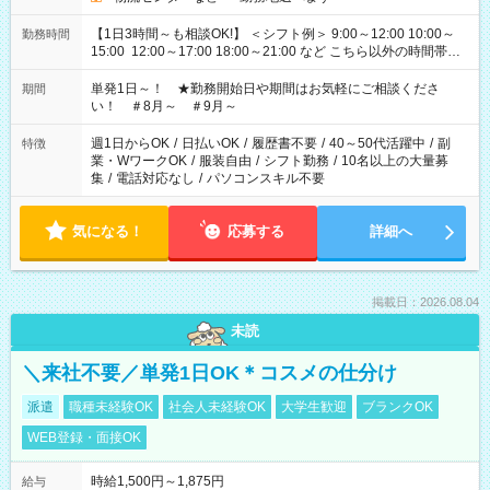
【1日3時間～も相談OK!】 ＜シフト例＞ 9:00～12:00 10:00～
勤務時間
15:00 12:00～17:00 18:00～21:00 など こちら以外の時間帯も
お気軽にご相談ください！
単発1日～！ ★勤務開始日や期間はお気軽にご相談くださ
期間
い！ ＃8月～ ＃9月～
週1日からOK
/
日払いOK
/
履歴書不要
/
40～50代活躍中
/
副
特徴
業・WワークOK
/
服装自由
/
シフト勤務
/
10名以上の大量募
集
/
電話対応なし
/
パソコンスキル不要
気になる！
応募する
詳細へ
掲載日：2026.08.04
未読
＼来社不要／単発1日OK＊コスメの仕分け
派遣
職種未経験OK
社会人未経験OK
大学生歓迎
ブランクOK
WEB登録・面接OK
時給1,500円～1,875円
給与