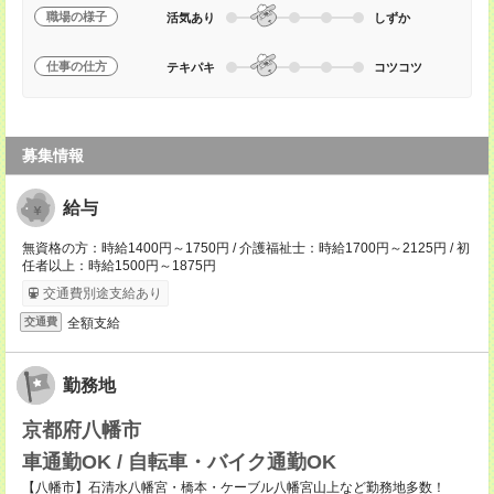
職場の様子
活気あり
しずか
仕事の仕方
テキパキ
コツコツ
募集情報
給与
無資格の方：時給1400円～1750円 / 介護福祉士：時給1700円～2125円 / 初
任者以上：時給1500円～1875円
交通費別途支給あり
全額支給
交通費
勤務地
京都府八幡市
車通勤OK / 自転車・バイク通勤OK
【八幡市】石清水八幡宮・橋本・ケーブル八幡宮山上など勤務地多数！