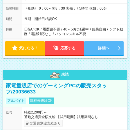
〈夜勤〉 0：00～翌8：30 実働：7.5時間 休憩：60分
勤務時間
長期 開始日相談OK
期間
日払いOK
/
履歴書不要
/
40～50代活躍中
/
服装自由
/
シフト勤
特徴
務
/
電話対応なし
/
パソコンスキル不要
気になる！
応募する
詳細へ
未読
家電量販店でのゲーミングPCの販売スタッ
フ/20036633
アルバイト
職種未経験OK
時給2,200円～
給与
通勤交通費全額支給 【試用期間】試用期間なし
交通費別途支給あり