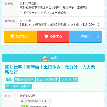
京都市下京区
勤務地
京都府京都市下京区東塩小路町（最寄り駅：京都駅）
ギグワークスアドバリュー株式会社
シフト制
勤務時間
1日あたりの実働時間：最大7時間/日 シフト例 ・11時00分～19
時00分
気になる！
応募する
詳細へ
未読
座り仕事！高時給！土日休み！仕分け・入力業
務など
派遣
職種未経験OK
社会人未経験OK
ブランクOK
WEB登録・面接OK
時給1400円
給与
交通費別途支給あり