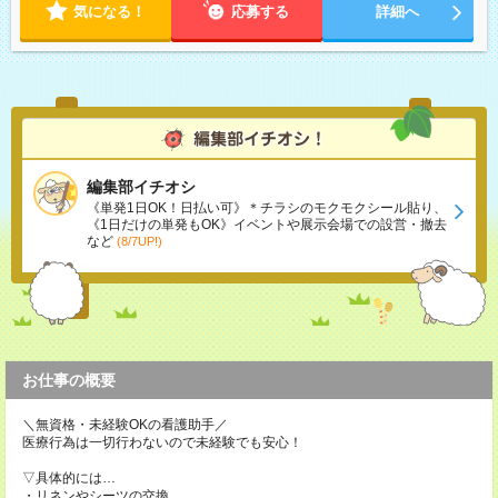
気になる！
応募する
詳細へ
編集部イチオシ
《単発1日OK！日払い可》＊チラシのモクモクシール貼り、
《1日だけの単発もOK》イベントや展示会場での設営・撤去
など
(8/7UP!)
お仕事の概要
＼無資格・未経験OKの看護助手／
医療行為は一切行わないので未経験でも安心！
▽具体的には…
・リネンやシーツの交換