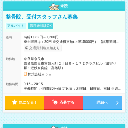
未読
整骨院、受付スタッフさん募集
アルバイト
職種未経験OK
時給1,082円～1,200円
給与
※土曜日は＋20円 ※交通費支給(上限15000円） 【試用期間】試
用期間なし
交通費別途支給あり
奈良県奈良市
勤務地
奈良県奈良市富雄元町２丁目６－１７Ｅテラスビル（最寄り
駅：近鉄奈良線 富雄駅）
株式会社ｎｏｗ
9:15～20:15
勤務時間
実働時間：4時間30分/日 定休日：木曜日、日曜日、祝日 ※週2
日以上ご勤務いただける方、大歓迎です ※勤務時間： 平日 午
前9時15分～13時45分／午後15時45分～20時15分 土曜 午前8
気になる！
時30分～13時45分／午後15時45分～19時30分
応募する
詳細へ