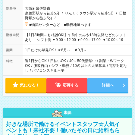
大阪府泉佐野市
勤務地
泉佐野駅から徒歩5分
/
りんくうタウン駅から徒歩5分
/
日根
野駅から徒歩5分
/
…
■物流センターなど ■勤務地選べます
【1日3時間～も相談OK!】午前中のみや18時以降などのシフト
勤務時間
あり！ シフト例 ▼9:00～12:00 ▼9:00～17:00 ▼10:00～19:00
▼18:00～21:00
1日だけの単発OK！＃8月～ ＃9月～
期間
週1日からOK
/
日払いOK
/
40～50代活躍中
/
副業・Wワーク
特徴
OK
/
服装自由
/
シフト勤務
/
10名以上の大量募集
/
電話対応な
し
/
パソコンスキル不要
気になる！
応募する
詳細へ
未読
好きな場所で働けるイベントスタッフ☆人気イ
ベントも！来社不要！働いたその日に給料もら