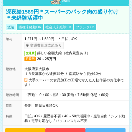
未読
深夜給1589円＊スーパーのパック肉の盛り付け
＊未経験活躍中
派遣
職種未経験OK
社会人未経験OK
ブランクOK
1,271円 ～1,589円 ＊日払いOK
給与
交通費別途支給あり
嬉しい全額支給（社内規定あり）
交通費
20～25万円
月収例
大阪府東大阪市
勤務地
ＪＲ長瀬駅から徒歩15分
/
南巽駅から徒歩10分
大手スーパーの食品加工の工場でかんたん軽作業のお仕事で
す！
〈夜勤〉 0：00～翌8：30 実働：7.5時間 休憩：60分
勤務時間
長期 開始日相談OK
期間
日払いOK
/
履歴書不要
/
40～50代活躍中
/
服装自由
/
シフト勤
特徴
務
/
電話対応なし
/
パソコンスキル不要