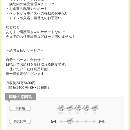
・病院内の備品管理やチェック
・お食事の配膳やサポート
・ベッドから車イスへの移動のお手伝い
・トイレや入浴、着替えのお手伝い
などなど
あくまで看護師さんのサポートなので、
今までのお仕事経験などは一切問いません！
～給与日払いサービス～
自分のペースに合わせて
日払いでお給料を受け取れる制度です。
・使いたい日だけ利用可能
※一部規定がございます。
月収例24万6400円
（時給1400円×8H×22日間）
職場の雰囲気
年齢層
20代
30
40
50
60
男女比率
女性
男性