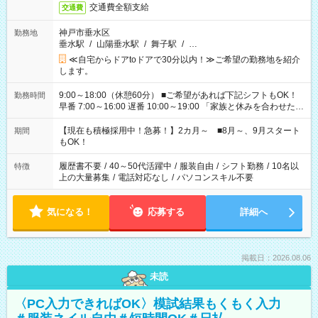
交通費全額支給
交通費
神戸市垂水区
勤務地
垂水駅
/
山陽垂水駅
/
舞子駅
/
…
≪自宅からドアtoドアで30分以内！≫ご希望の勤務地を紹介
します。
9:00～18:00（休憩60分） ■ご希望があれば下記シフトもOK！
勤務時間
早番 7:00～16:00 遅番 10:00～19:00 「家族と休みを合わせた
い」 「余裕を持って夕飯の準備がしたい」 「できれば残業はし
たくない」 など、ご希望を教えてくださいね。 ※Wワーク希望
【現在も積極採用中！急募！】2カ月～ ■8月～、9月スタート
期間
の方へ 今ご覧のお仕事で希望する勤務時間と、もう1つのお仕事
もOK！
の勤務時間。 合計で週40時間を超える場合は応募できません。
履歴書不要
/
40～50代活躍中
/
服装自由
/
シフト勤務
/
10名以
特徴
上の大量募集
/
電話対応なし
/
パソコンスキル不要
気になる！
応募する
詳細へ
掲載日：2026.08.06
未読
〈PC入力できればOK〉模試結果もくもく入力