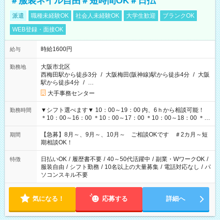
＃服装ネイル自由＃短時間OK＃日払
派遣
職種未経験OK
社会人未経験OK
大学生歓迎
ブランクOK
WEB登録・面接OK
時給1600円
給与
大阪市北区
勤務地
西梅田駅から徒歩3分
/
大阪梅田(阪神線)駅から徒歩4分
/
大阪
駅から徒歩4分
/
…
大手事務センター
▼シフト選べます▼ 10：00～19：00 内、6ｈから相談可能！
勤務時間
＊10：00～16：00 ＊10：00～17：00 ＊10：00～18：00 ＊
11：00～19：00 ＊12：00～19：00 ＊13：00～19：00
【急募】8月～、9月～、10月～ ご相談OKです ＃2カ月～短
期間
期相談OK！
日払いOK
/
履歴書不要
/
40～50代活躍中
/
副業・WワークOK
/
特徴
服装自由
/
シフト勤務
/
10名以上の大量募集
/
電話対応なし
/
パ
ソコンスキル不要
気になる！
応募する
詳細へ