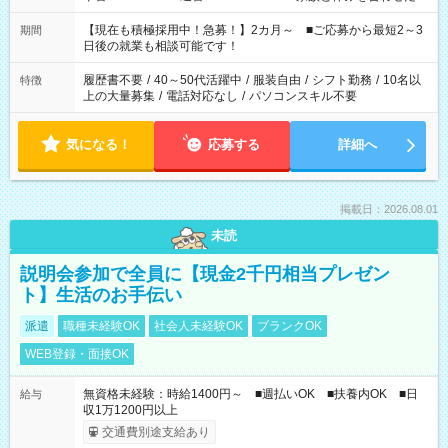
い」 「余裕を持って夕飯の準備がしたい」 「できれば残業はし
たくない」 など、ご希望を教えてくださいね。 ※Wワーク希望
【現在も積極採用中！急募！】2カ月～ ■ご応募から最短2～3
期間
の方へ 今ご覧のお仕事で希望する勤務時間と、もう1つのお仕事
日後の就業も相談可能です！
の勤務時間。 合計で週40時間を超える場合は応募できません。
履歴書不要
/
40～50代活躍中
/
服装自由
/
シフト勤務
/
10名以
特徴
上の大量募集
/
電話対応なし
/
パソコンスキル不要
気になる！
応募する
詳細へ
掲載日：2026.08.01
未読
説明会参加で全員に【現金2千円相当プレゼン
ト】生活のお手伝い
派遣
職種未経験OK
社会人未経験OK
ブランクOK
WEB登録・面接OK
無資格未経験：時給1400円～ ■週払いOK ■扶養内OK ■日
給与
収1万1200円以上
交通費別途支給あり