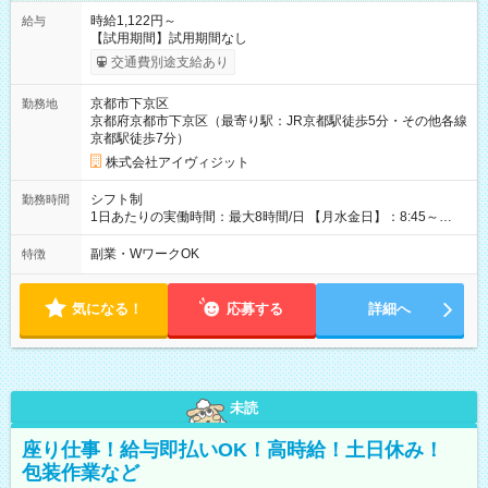
時給1,122円～
給与
【試用期間】試用期間なし
交通費別途支給あり
京都市下京区
勤務地
京都府京都市下京区（最寄り駅：JR京都駅徒歩5分・その他各線
京都駅徒歩7分）
株式会社アイヴィジット
シフト制
勤務時間
1日あたりの実働時間：最大8時間/日 【月水金日】：8:45～
16:30 【火木】：8:45～19:00 週3日～OK、シフト制 ※扶養内
勤務OK ※月1回～2回程度、日曜日出勤をお願いします。 ※時間
副業・WワークOK
特徴
内にて5時間～のシフト組み合わせ※固定シフトではございませ
ん。
気になる！
応募する
詳細へ
未読
座り仕事！給与即払いOK！高時給！土日休み！
包装作業など