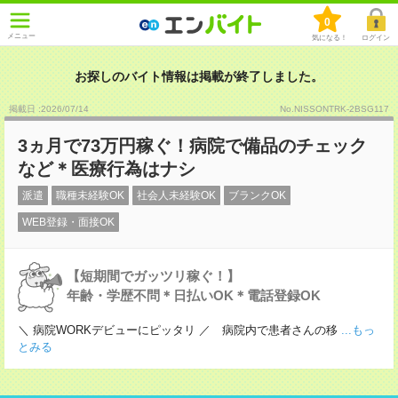
0
メニュー
気になる！
ログイン
お探しのバイト情報は掲載が終了しました。
掲載日 :2026
/
07
/
14
No.NISSONTRK-2BSG117
3ヵ月で73万円稼ぐ！病院で備品のチェック
など＊医療行為はナシ
派遣
職種未経験OK
社会人未経験OK
ブランクOK
WEB登録・面接OK
【短期間でガッツリ稼ぐ！】
年齢・学歴不問＊日払いOK＊電話登録OK
＼ 病院WORKデビューにピッタリ ／ 病院内で患者さんの移
...もっ
とみる