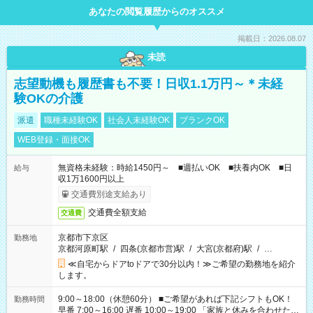
あなたの閲覧履歴からのオススメ
掲載日：2026.08.07
未読
志望動機も履歴書も不要！日収1.1万円～＊未経
験OKの介護
派遣
職種未経験OK
社会人未経験OK
ブランクOK
WEB登録・面接OK
無資格未経験：時給1450円～ ■週払いOK ■扶養内OK ■日
給与
収1万1600円以上
交通費別途支給あり
交通費全額支給
交通費
京都市下京区
勤務地
京都河原町駅
/
四条(京都市営)駅
/
大宮(京都府)駅
/
…
≪自宅からドアtoドアで30分以内！≫ご希望の勤務地を紹介
します。
9:00～18:00（休憩60分） ■ご希望があれば下記シフトもOK！
勤務時間
早番 7:00～16:00 遅番 10:00～19:00 「家族と休みを合わせた