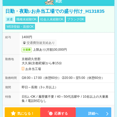
未読
日勤・夜勤♪お弁当工場での盛り付け_H131835
派遣
職種未経験OK
社会人未経験OK
ブランクOK
WEB登録・面接OK
1400円
給与
交通費別途支給あり
上限あり(月額)30,000円
交通費
京都府久世郡
勤務地
大久保(京都府)駅から車15分
お弁当工場
➀8:00～17:00（休憩60分） ➁20:00～翌5:00（休憩60分）
勤務時間
即日～長期（3ヶ月以上）
期間
日払いOK
/
履歴書不要
/
40～50代活躍中
/
10名以上の大量募
特徴
集
/
電話対応なし
気になる！
応募する
詳細へ