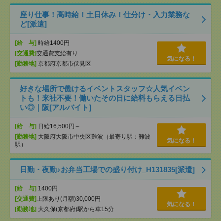
座り仕事！高時給！土日休み！仕分け・入力業務な
ど[派遣]
[給 与]
時給1400円
[交通費]
交通費支給有り
気になる！
[勤務地]
京都府京都市伏見区
好きな場所で働けるイベントスタッフ☆人気イベン
トも！来社不要！働いたその日に給料もらえる日払
い◎｜阪[アルバイト]
[給 与]
日給16,500円～
[勤務地]
大阪府大阪市中央区難波（最寄り駅：難波
気になる！
駅）
日勤・夜勤♪お弁当工場での盛り付け_H131835[派遣]
[給 与]
1400円
[交通費]
上限あり(月額)30,000円
気になる！
[勤務地]
大久保(京都府)駅から車15分