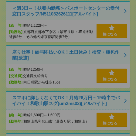
＜週3日～！扶養内勤務＞パスポートセンターの受付
窓口スタッフ/N511032626111[アルバイト]
[給 与]
時給1,122円～
[勤務地]
京都府京都市下京区（最寄り駅：JR京都駅
気になる！
徒歩5分・その他各線京都駅徒歩7分）
座り仕事！給与即払いOK！土日休み！検査・梱包作
業[派遣]
[給 与]
時給1250円
[交通費]
交通費支給有り
気になる！
[勤務地]
向日町駅から徒歩15分
スマホに詳しくなくてOK！月給26万円～19時半でバ
イバイ！和歌山駅スグ(um2ms02)[アルバイト]
[給 与]
時給1,600円～1,600円
[勤務地]
和歌山県和歌山市（最寄り駅：和歌山）
気になる！