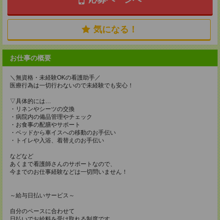
気になる！
お仕事の概要
＼無資格・未経験OKの看護助手／
医療行為は一切行わないので未経験でも安心！
▽具体的には…
・リネンやシーツの交換
・病院内の備品管理やチェック
・お食事の配膳やサポート
・ベッドから車イスへの移動のお手伝い
・トイレや入浴、着替えのお手伝い
などなど
あくまで看護師さんのサポートなので、
今までのお仕事経験などは一切問いません！
～給与日払いサービス～
自分のペースに合わせて
日払いでお給料を受け取れる制度です。