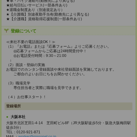
★車・バイク通勤可(勤務先により異なる)
★給与日払いサービス(一部条件あり)
★退職金制度あり（別途規定あり）
★【介護職】別途夜勤手当有(勤務先により異なる)
★【介護職】資格取得応援制度(一部条件あり)
登録について
≪来社不要の電話面談OK！≫
（1）『お電話』または『応募フォーム』よりご応募ください。
◎応募フォームからご応募は24時間受付中！
◎お電話受付時間：9:30～21:00
↓
（2）面談・登録の実施
お電話でのカンタン登録面談や来社登録面談を実施しております。
ご都合のよいお日にちをお聞かせください。
（3）職場見学
専任担当者と実際に職場を見学できます。
（４）お仕事スタート！
登録場所
大阪本社
大阪市北区芝田1-4-14 芝田町ビル8F（JR大阪駅徒歩5分・阪急大阪梅田駅
徒歩3分）
TEL：0120-921-871
MAIL：
worker@nissonet.co.jp