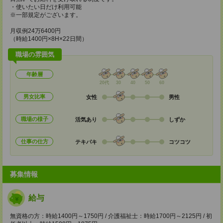
・使いたい日だけ利用可能
※一部規定がございます。
月収例24万6400円
（時給1400円×8H×22日間）
職場の雰囲気
年齢層
20代
30
40
50
60
男女比率
女性
男性
職場の様子
活気あり
しずか
仕事の仕方
テキパキ
コツコツ
募集情報
給与
無資格の方：時給1400円～1750円 / 介護福祉士：時給1700円～2125円 / 初