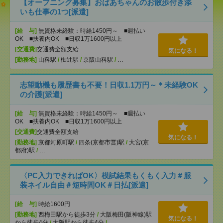
【オープニング募集】おばあちゃんのお散歩付き添
いも仕事の1つ[派遣]
[給 与]
無資格未経験：時給1450円～ ■週払い
OK ■扶養内OK ■日収1万1600円以上
[交通費]
交通費全額支給
気になる！
[勤務地]
山科駅
/
椥辻駅
/
京阪山科駅
/
…
志望動機も履歴書も不要！日収1.1万円～＊未経験OK
の介護[派遣]
[給 与]
無資格未経験：時給1450円～ ■週払い
OK ■扶養内OK ■日収1万1600円以上
[交通費]
交通費全額支給
気になる！
[勤務地]
京都河原町駅
/
四条(京都市営)駅
/
大宮(京
都府)駅
/
…
〈PC入力できればOK〉模試結果もくもく入力＃服
装ネイル自由＃短時間OK＃日払[派遣]
[給 与]
時給1600円
[勤務地]
西梅田駅から徒歩3分
/
大阪梅田(阪神線)駅
気になる！
から徒歩4分
/
大阪駅から徒歩4分
/
…