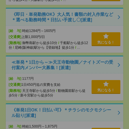
《即日・単発勤務OK》大人気！書類の封入作業など
＊選べる勤務時間＊日払い手渡し〇[派遣]
[給 与]
時給1284円～1605円
[交通費]
上限1,000円/日
気になる！
[勤務地]
御幣島駅から徒歩10分
/
千船駅から徒歩12
分
/
尼崎(阪神線)駅から【登録地】徒歩1分
/
…
≪単発＊1日から～≫天王寺動物園／ナイトズーの受
付案内メンバー大募集！[派遣]
[給 与]
1177円
[交通費]
1日450円迄の実費を支給
気になる！
[勤務地]
天王寺駅から徒歩5分
/
動物園前駅から徒
歩5分
/
新今宮駅から徒歩5分
《単発1日OK！日払い可》＊チラシのモクモクシー
ル貼り[派遣]
[給 与]
時給1,500円～1,875円