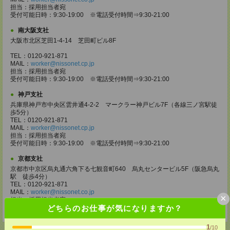
担当：採用担当者宛
受付可能日時：9:30-19:00 ※電話受付時間⇒9:30-21:00
南大阪支社
大阪市北区芝田1-4-14 芝田町ビル8F
TEL：0120-921-871
MAIL：
worker@nissonet.cp.jp
担当：採用担当者宛
受付可能日時：9:30-19:00 ※電話受付時間⇒9:30-21:00
神戸支社
兵庫県神戸市中央区雲井通4-2-2 マークラー神戸ビル7F（各線三ノ宮駅徒
歩5分）
TEL：0120-921-871
MAIL：
worker@nissonet.cp.jp
担当：採用担当者宛
受付可能日時：9:30-19:00 ※電話受付時間⇒9:30-21:00
京都支社
京都市中京区烏丸通六角下る七観音町640 烏丸センタービル5F（阪急烏丸
駅 徒歩4分）
TEL：0120-921-871
MAIL：
worker@nissonet.co.jp
×
担当：採用担当者宛
どちらのお仕事が気になりますか？
受付可能日時：9:30-19:00 ※電話受付時間⇒9:30-21:00
1
/10