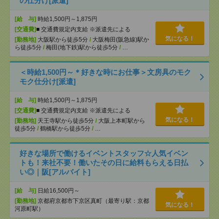
の仕分け[派遣]
[給 与]
時給1,500円～1,875円
[交通費]
■ 交通費規定内支給 ※派遣先による
気になる！
[勤務地]
大阪駅から徒歩5分
/
大阪梅田(阪急線)駅か
ら徒歩5分
/
梅田(地下鉄)駅から徒歩5分
/
…
＜時給1,500円～＊好きな時にお仕事＞文房具のモク
モク仕分け[派遣]
[給 与]
時給1,500円～1,875円
[交通費]
■ 交通費規定内支給 ※派遣先による
気になる！
[勤務地]
天王寺駅から徒歩5分
/
大阪上本町駅から
徒歩5分
/
鶴橋駅から徒歩5分
/
…
好きな場所で働けるイベントスタッフ☆人気イベン
トも！来社不要！働いたその日に給料もらえる日払
い◎｜阪[アルバイト]
[給 与]
日給16,500円～
[勤務地]
京都府京都市下京区真町（最寄り駅：京都
気になる！
河原町駅）