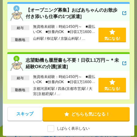
【オープニング募集】おばあちゃんのお散歩
付き添いも仕事の1つ[派遣]
応募ページへ
無資格未経験：時給1450円～ ■週払
給与
いOK ■扶養内OK ■日収1万1600円
以上
山科駅 / 椥辻駅 / 京阪山科駅 / …
気になる!
勤務地
気になる！
志望動機も履歴書も不要！日収1.1万円～＊未
メール
LINE
で送る
で送る
経験OKの介護[派遣]
無資格未経験：時給1450円～ ■週払
給与
いOK ■扶養内OK ■日収1万1600円
シェア
ツイート
ブックマーク
以上
京都河原町駅 / 四条(京都市営)駅 / 大
気になる!
勤務地
宮(京都府)駅 / …
あなたの閲覧履歴からの
おすすめ
スキップ
どちらも気になる！
しばらく表示しない