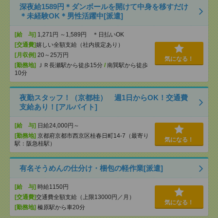
深夜給1589円＊ダンボールを開けて中身を移すだけ
＊未経験OK＊男性活躍中[派遣]
[給 与]
1,271円 ～1,589円 ＊日払いOK
[交通費]
嬉しい全額支給（社内規定あり）
[月収例]
20～25万円
気になる！
[勤務地]
ＪＲ長瀬駅から徒歩15分
/
南巽駅から徒歩
10分
夜勤スタッフ！（京都桂） 週1日からOK！交通費
支給あり！[アルバイト]
[給 与]
日給24,000円～
[勤務地]
京都府京都市西京区桂春日町14-7（最寄り
気になる！
駅：阪急桂駅）
有名そうめんの仕分け・梱包の軽作業[派遣]
[給 与]
時給1150円
[交通費]
交通費全額支給（上限13000円／月）
気になる！
[勤務地]
榛原駅から車20分