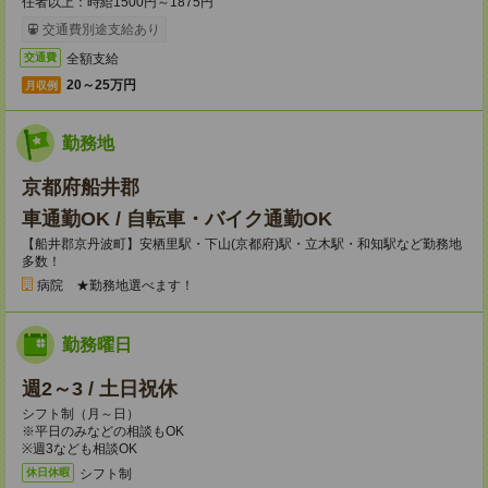
任者以上：時給1500円～1875円
交通費別途支給あり
全額支給
交通費
20～25万円
月収例
勤務地
京都府船井郡
車通勤OK / 自転車・バイク通勤OK
【船井郡京丹波町】安栖里駅・下山(京都府)駅・立木駅・和知駅など勤務地
多数！
病院 ★勤務地選べます！
勤務曜日
週2～3 / 土日祝休
シフト制（月～日）
※平日のみなどの相談もOK
※週3なども相談OK
シフト制
休日休暇