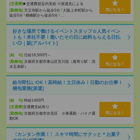
[交通費]
■ 交通費規定内支給 ※派遣先による
気になる！
[勤務地]
天王寺駅から徒歩5分
/
大阪上本町駅から
徒歩5分
/
鶴橋駅から徒歩5分
/
…
好きな場所で働けるイベントスタッフ☆人気イベン
トも！来社不要！働いたその日に給料もらえる日払
い◎｜阪[アルバイト]
[給 与]
日給16,500円～
[勤務地]
京都府京都市東山区宮川筋（最寄り駅：清
気になる！
水五条駅）
給与即払いOK！高時給！土日休み！日勤のお仕事！
梱包業務[派遣]
[給 与]
時給1400円
[交通費]
交通費支給有り
気になる！
[勤務地]
京都府京都市伏見区 ※車通勤・バイク通
勤OK
〈カンタン作業！〉スキマ時間にサクッと＊お菓子