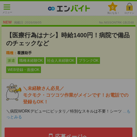
0
メニュー
気になる！
ログイン
NEW
掲載日 :2026
/
08
/
05
No.NISSONTRK-1BJ248
【医療行為はナシ】時給1400円！病院で備品
のチェックなど
職種：
看護助手
派遣
職種未経験OK
社会人未経験OK
ブランクOK
WEB登録・面接OK
＼未経験さん必見／
モクモク・コツコツ作業がメインです！お電話での
登録もOK！
＼病院WORKデビューにピッタリ／特別なスキルは不要！シーツ
...も
っとみる
応募ページへ