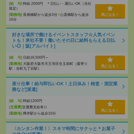
[給 与]
時給 2000円 ＊日払い・週払いOK（当社
規定）
[勤務地]
長堀橋駅から徒歩3分
/
心斎橋駅から徒歩
気になる！
10分
好きな場所で働けるイベントスタッフ☆人気イベン
トも！来社不要！働いたその日に給料もらえる日払
い◎｜阪[アルバイト]
[給 与]
日給16,500円～
[勤務地]
大阪府大阪市天王寺区生玉前町（最寄り
気になる！
駅：谷町九丁目駅）
座り仕事！給与即払いOK！土日休み！検査・測定業
務など[派遣]
[給 与]
時給1200円
[交通費]
交通費支給有り
気になる！
[勤務地]
樽井駅から徒歩10分
〈カンタン作業！〉スキマ時間にサクッと＊お菓子