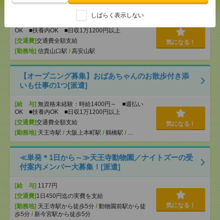
活のお手伝い[派遣]
しばらく表示しない
[給 与]
無資格未経験：時給1400円～ ■週払い
OK ■扶養内OK ■日収1万1200円以上
[交通費]
交通費全額支給
気になる！
[勤務地]
信貴山口駅
/
高安山駅
【オープニング募集】おばあちゃんのお散歩付き添
いも仕事の1つ[派遣]
[給 与]
無資格未経験：時給1400円～ ■週払い
OK ■扶養内OK ■日収1万1200円以上
[交通費]
交通費全額支給
気になる！
[勤務地]
天王寺駅
/
大阪上本町駅
/
鶴橋駅
/
…
≪単発＊1日から～≫天王寺動物園／ナイトズーの受
付案内メンバー大募集！[派遣]
[給 与]
1177円
[交通費]
1日450円迄の実費を支給
気になる！
[勤務地]
天王寺駅から徒歩5分
/
動物園前駅から徒
歩5分
/
新今宮駅から徒歩5分