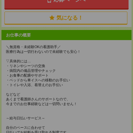
気になる！
お仕事の概要
＼無資格・未経験OKの看護助手／
医療行為は一切行わないので未経験でも安心！
▽具体的には…
・リネンやシーツの交換
・病院内の備品管理やチェック
・お食事の配膳やサポート
・ベッドから車イスへの移動のお手伝い
・トイレや入浴、着替えのお手伝い
などなど
あくまで看護師さんのサポートなので、
今までのお仕事経験などは一切問いません！
～給与日払いサービス～
自分のペースに合わせて
日払いでお給料を受け取れる制度です。