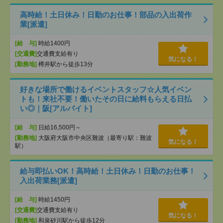
高時給！土日休み！日勤のお仕事！部品の入出荷作
業[派遣]
[給 与]
時給1400円
[交通費]
交通費支給有り
気になる！
[勤務地]
樽井駅から徒歩13分
好きな場所で働けるイベントスタッフ☆人気イベン
トも！来社不要！働いたその日に給料もらえる日払
い◎｜阪[アルバイト]
[給 与]
日給16,500円～
[勤務地]
大阪府大阪市中央区難波（最寄り駅：難波
気になる！
駅）
給与即払いOK！高時給！土日休み！日勤のお仕事！
入出荷業務[派遣]
[給 与]
時給1450円
[交通費]
交通費支給有り
気になる！
[勤務地]
和泉砂川駅から徒歩12分