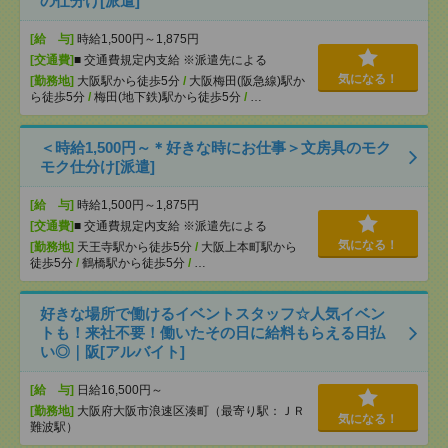
の仕分け[派遣]
[給 与]
時給1,500円～1,875円
[交通費]
■ 交通費規定内支給 ※派遣先による
気になる！
[勤務地]
大阪駅から徒歩5分
/
大阪梅田(阪急線)駅か
ら徒歩5分
/
梅田(地下鉄)駅から徒歩5分
/
…
＜時給1,500円～＊好きな時にお仕事＞文房具のモク
モク仕分け[派遣]
[給 与]
時給1,500円～1,875円
[交通費]
■ 交通費規定内支給 ※派遣先による
気になる！
[勤務地]
天王寺駅から徒歩5分
/
大阪上本町駅から
徒歩5分
/
鶴橋駅から徒歩5分
/
…
好きな場所で働けるイベントスタッフ☆人気イベン
トも！来社不要！働いたその日に給料もらえる日払
い◎｜阪[アルバイト]
[給 与]
日給16,500円～
[勤務地]
大阪府大阪市浪速区湊町（最寄り駅：ＪＲ
気になる！
難波駅）