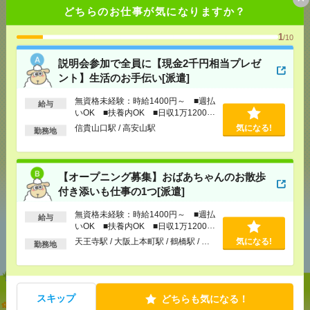
どちらのお仕事が気になりますか？
応募ページへ
1
/10
説明会参加で全員に【現金2千円相当プレゼ
ント】生活のお手伝い[派遣]
気になる！
無資格未経験：時給1400円～ ■週払
給与
いOK ■扶養内OK ■日収1万1200円
以上
メール
信貴山口駅 / 高安山駅
LINE
気になる!
で送る
で送る
勤務地
【オープニング募集】おばあちゃんのお散歩
シェア
ツイート
ブックマーク
付き添いも仕事の1つ[派遣]
無資格未経験：時給1400円～ ■週払
給与
いOK ■扶養内OK ■日収1万1200円
あなたの閲覧履歴からの
以上
天王寺駅 / 大阪上本町駅 / 鶴橋駅 / …
おすすめ
気になる!
勤務地
スキップ
どちらも気になる！
説明会参加で全員に【現金2千円相当プレゼント】生