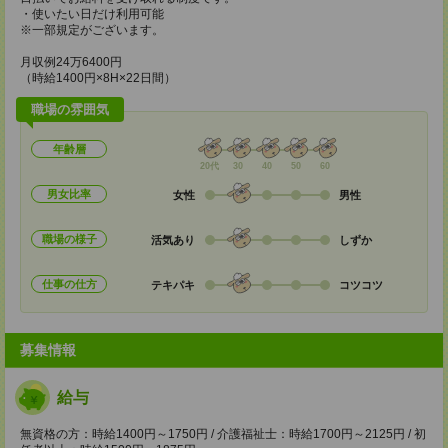
・使いたい日だけ利用可能
※一部規定がございます。
月収例24万6400円
（時給1400円×8H×22日間）
職場の雰囲気
年齢層
20代
30
40
50
60
男女比率
女性
男性
職場の様子
活気あり
しずか
仕事の仕方
テキパキ
コツコツ
募集情報
給与
無資格の方：時給1400円～1750円 / 介護福祉士：時給1700円～2125円 / 初