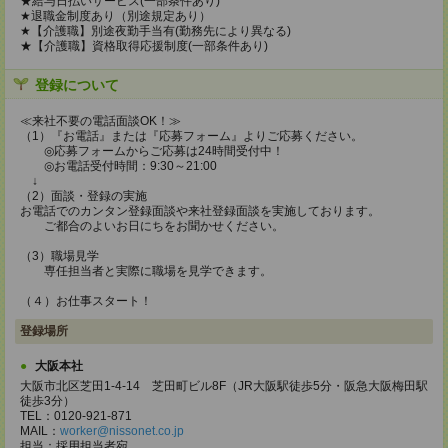
★給与日払いサービス(一部条件あり)
★退職金制度あり（別途規定あり）
★【介護職】別途夜勤手当有(勤務先により異なる)
★【介護職】資格取得応援制度(一部条件あり)
登録について
≪来社不要の電話面談OK！≫
（1）『お電話』または『応募フォーム』よりご応募ください。
◎応募フォームからご応募は24時間受付中！
◎お電話受付時間：9:30～21:00
↓
（2）面談・登録の実施
お電話でのカンタン登録面談や来社登録面談を実施しております。
ご都合のよいお日にちをお聞かせください。
（3）職場見学
専任担当者と実際に職場を見学できます。
（４）お仕事スタート！
登録場所
大阪本社
大阪市北区芝田1-4-14 芝田町ビル8F（JR大阪駅徒歩5分・阪急大阪梅田駅
徒歩3分）
TEL：0120-921-871
MAIL：
worker@nissonet.co.jp
担当：採用担当者宛