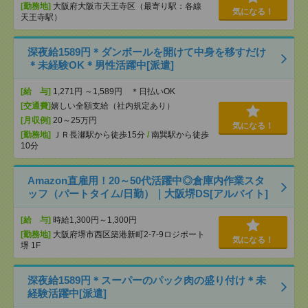
[勤務地]
大阪府大阪市天王寺区（最寄り駅：各線
気になる！
天王寺駅）
深夜給1589円＊ダンボールを開けて中身を移すだけ
＊未経験OK＊男性活躍中[派遣]
[給 与]
1,271円 ～1,589円 ＊日払いOK
[交通費]
嬉しい全額支給（社内規定あり）
[月収例]
20～25万円
気になる！
[勤務地]
ＪＲ長瀬駅から徒歩15分
/
南巽駅から徒歩
10分
Amazon直雇用！20～50代活躍中◎倉庫内作業スタ
ッフ（パートタイム/日勤）｜大阪堺DS[アルバイト]
[給 与]
時給1,300円～1,300円
[勤務地]
大阪府堺市西区築港新町2-7-9ロジポート
気になる！
堺 1F
深夜給1589円＊スーパーのパック肉の盛り付け＊未
経験活躍中[派遣]