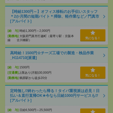
【時給1300円～】オフィス移転のお手伝いスタッフ
＊2か月間の短期バイト＊掃除、軽作業など／門真市
[アルバイト]
[給 与]
時給1,300円～2,000円
[勤務地]
大阪府門真市打越町（最寄り駅：京阪本
気になる！
線 古川橋駅）
高時給！1500円☆チーズ工場での製造・検品作業
_H114710[派遣]
[給 与]
1500円
[交通費]
上限あり(月額)30,000円
気になる！
[勤務地]
鶴原駅から徒歩20分
定時無し⁉終わったら帰る！タイパ重視派は必見！日
払い＆直行直帰OK★今なら日給1000円サービスも⁉
[アルバイト]
[給 与]
日給6,500円～25,500円