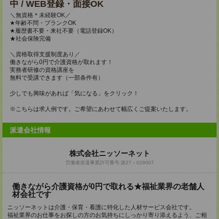
中 / WEB登録・面接OK
＼無資格＊未経験OK／
★年齢不問・ブランクOK
★履歴書不要・来社不要（電話登録OK）
★社会保険完備
＼資格取得支援制度あり／
働きながら0円で介護資格が取れます！
実務者研修の資格講座を
無料で受講できます（一部条件有）
少しでも興味があれば「気になる」をクリック！
※こちらは求人例です。ご希望にあわせて幅広くご提案いたします。
派遣会社情報
株式会社ニッソーネット
労働者派遣事業許可番号:派27－029007
働きながら介護資格が0円で取れる★福祉業界の老舗人
材会社です
ニッソーネットは介護・保育・看護に特化した人材サービス会社です。
福祉業界のお仕事をお探しの方のお気持ちにしっかり寄り添えるよう、ご相