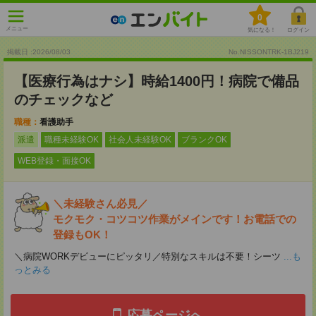
0
メニュー
気になる！
ログイン
掲載日 :2026
/
08
/
03
No.NISSONTRK-1BJ219
【医療行為はナシ】時給1400円！病院で備品
のチェックなど
職種：
看護助手
派遣
職種未経験OK
社会人未経験OK
ブランクOK
WEB登録・面接OK
＼未経験さん必見／
モクモク・コツコツ作業がメインです！お電話での
登録もOK！
＼病院WORKデビューにピッタリ／特別なスキルは不要！シーツ
...も
っとみる
応募ページへ