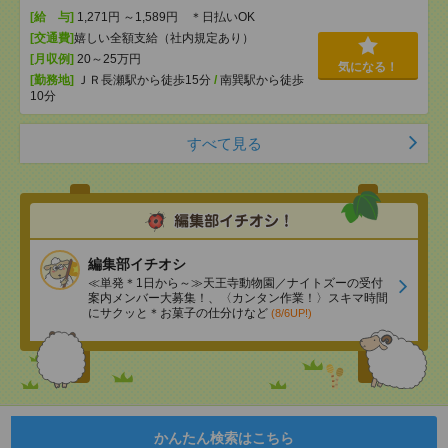
[給 与]
1,271円 ～1,589円 ＊日払いOK
[交通費]
嬉しい全額支給（社内規定あり）
[月収例]
20～25万円
気になる！
[勤務地]
ＪＲ長瀬駅から徒歩15分
/
南巽駅から徒歩
10分
すべて見る
編集部イチオシ
≪単発＊1日から～≫天王寺動物園／ナイトズーの受付
案内メンバー大募集！、〈カンタン作業！〉スキマ時間
にサクッと＊お菓子の仕分けなど
(8/6UP!)
かんたん検索はこちら