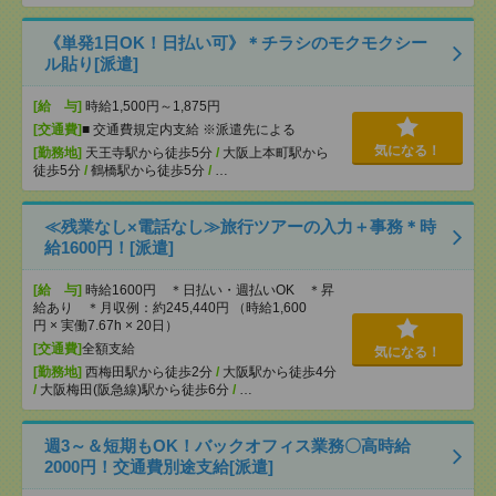
《単発1日OK！日払い可》＊チラシのモクモクシー
ル貼り[派遣]
[給 与]
時給1,500円～1,875円
[交通費]
■ 交通費規定内支給 ※派遣先による
気になる！
[勤務地]
天王寺駅から徒歩5分
/
大阪上本町駅から
徒歩5分
/
鶴橋駅から徒歩5分
/
…
≪残業なし×電話なし≫旅行ツアーの入力＋事務＊時
給1600円！[派遣]
[給 与]
時給1600円 ＊日払い・週払いOK ＊昇
給あり ＊月収例：約245,440円 （時給1,600
円 × 実働7.67h × 20日）
[交通費]
全額支給
気になる！
[勤務地]
西梅田駅から徒歩2分
/
大阪駅から徒歩4分
/
大阪梅田(阪急線)駅から徒歩6分
/
…
週3～＆短期もOK！バックオフィス業務〇高時給
2000円！交通費別途支給[派遣]