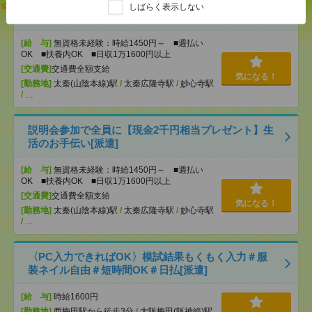
【オープニング募集】おばあちゃんのお散歩付き添
しばらく表示しない
いも仕事の1つ[派遣]
[給 与]
無資格未経験：時給1450円～ ■週払い
OK ■扶養内OK ■日収1万1600円以上
[交通費]
交通費全額支給
気になる！
[勤務地]
太秦(山陰本線)駅
/
太秦広隆寺駅
/
妙心寺駅
/
…
説明会参加で全員に【現金2千円相当プレゼント】生
活のお手伝い[派遣]
[給 与]
無資格未経験：時給1450円～ ■週払い
OK ■扶養内OK ■日収1万1600円以上
[交通費]
交通費全額支給
気になる！
[勤務地]
太秦(山陰本線)駅
/
太秦広隆寺駅
/
妙心寺駅
/
…
〈PC入力できればOK〉模試結果もくもく入力＃服
装ネイル自由＃短時間OK＃日払[派遣]
[給 与]
時給1600円
[勤務地]
西梅田駅から徒歩3分
/
大阪梅田(阪神線)駅