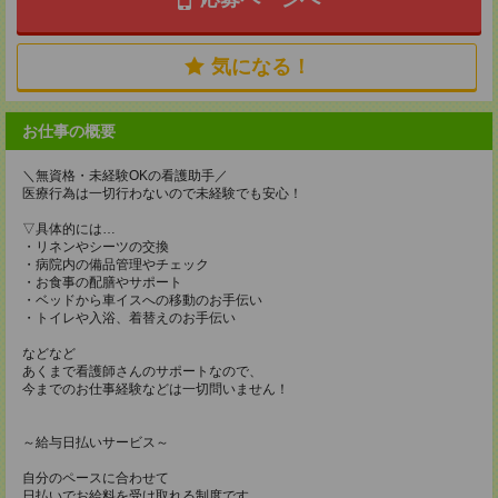
気になる！
お仕事の概要
＼無資格・未経験OKの看護助手／
医療行為は一切行わないので未経験でも安心！
▽具体的には…
・リネンやシーツの交換
・病院内の備品管理やチェック
・お食事の配膳やサポート
・ベッドから車イスへの移動のお手伝い
・トイレや入浴、着替えのお手伝い
などなど
あくまで看護師さんのサポートなので、
今までのお仕事経験などは一切問いません！
～給与日払いサービス～
自分のペースに合わせて
日払いでお給料を受け取れる制度です。