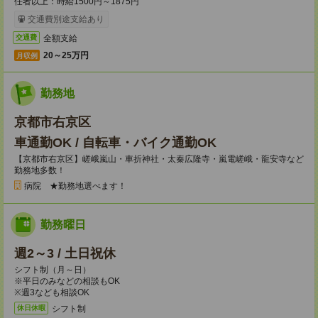
任者以上：時給1500円～1875円
交通費別途支給あり
全額支給
交通費
20～25万円
月収例
勤務地
京都市右京区
車通勤OK / 自転車・バイク通勤OK
【京都市右京区】嵯峨嵐山・車折神社・太秦広隆寺・嵐電嵯峨・龍安寺など
勤務地多数！
病院 ★勤務地選べます！
勤務曜日
週2～3 / 土日祝休
シフト制（月～日）
※平日のみなどの相談もOK
※週3なども相談OK
シフト制
休日休暇