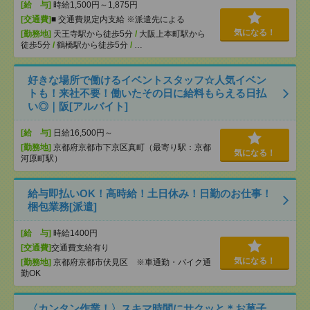
[給 与]
時給1,500円～1,875円
[交通費]
■ 交通費規定内支給 ※派遣先による
気になる！
[勤務地]
天王寺駅から徒歩5分
/
大阪上本町駅から
徒歩5分
/
鶴橋駅から徒歩5分
/
…
好きな場所で働けるイベントスタッフ☆人気イベン
トも！来社不要！働いたその日に給料もらえる日払
い◎｜阪[アルバイト]
[給 与]
日給16,500円～
[勤務地]
京都府京都市下京区真町（最寄り駅：京都
気になる！
河原町駅）
給与即払いOK！高時給！土日休み！日勤のお仕事！
梱包業務[派遣]
[給 与]
時給1400円
[交通費]
交通費支給有り
気になる！
[勤務地]
京都府京都市伏見区 ※車通勤・バイク通
勤OK
〈カンタン作業！〉スキマ時間にサクッと＊お菓子