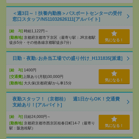
＜週3日～！扶養内勤務＞パスポートセンターの受付
窓口スタッフ/N511032626111[アルバイト]
[給 与]
時給1,122円～
[勤務地]
京都府京都市下京区（最寄り駅：JR京都駅
気になる！
徒歩5分・その他各線京都駅徒歩7分）
日勤・夜勤♪お弁当工場での盛り付け_H131835[派遣]
[給 与]
1400円
[交通費]
上限あり(月額)30,000円
気になる！
[勤務地]
大久保(京都府)駅から車15分
夜勤スタッフ！（京都桂） 週1日からOK！交通費
支給あり！[アルバイト]
[給 与]
日給24,000円～
[勤務地]
京都府京都市西京区桂春日町14-7（最寄り
気になる！
駅：阪急桂駅）