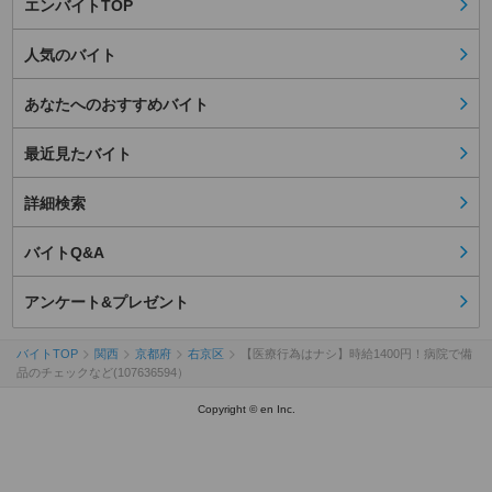
エンバイトTOP
人気のバイト
あなたへのおすすめバイト
最近見たバイト
詳細検索
バイトQ&A
アンケート&プレゼント
バイトTOP
関西
京都府
右京区
【医療行為はナシ】時給1400円！病院で備
品のチェックなど(107636594）
Copyright © en Inc.