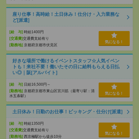
座り仕事！高時給！土日休み！仕分け・入力業務な
ど[派遣]
[給 与]
時給1400円
[交通費]
交通費支給有り
気になる！
[勤務地]
京都府京都市伏見区
好きな場所で働けるイベントスタッフ☆人気イベン
トも！来社不要！働いたその日に給料もらえる日払
い◎｜阪[アルバイト]
[給 与]
日給16,500円～
[勤務地]
京都府京都市東山区宮川筋（最寄り駅：清
気になる！
水五条駅）
土日休み！日勤のお仕事！ピッキング・仕分け[派遣]
[給 与]
時給1350円
[交通費]
交通費支給有り
気になる！
[勤務地]
西京極駅から徒歩10分