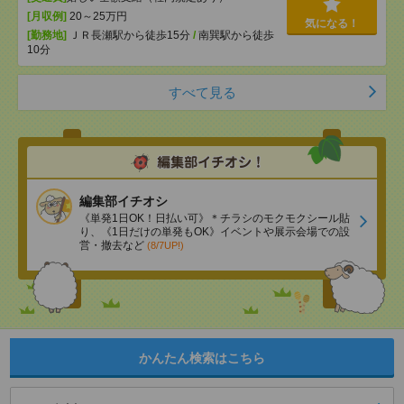
[月収例]
20～25万円
気になる！
[勤務地]
ＪＲ長瀬駅から徒歩15分
/
南巽駅から徒歩
10分
すべて見る
編集部イチオシ
《単発1日OK！日払い可》＊チラシのモクモクシール貼
り、《1日だけの単発もOK》イベントや展示会場での設
営・撤去など
(8/7UP!)
かんたん検索はこちら