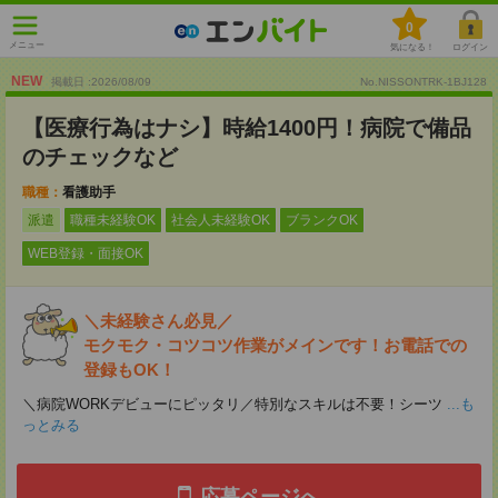
0
メニュー
気になる！
ログイン
NEW
掲載日 :2026
/
08
/
09
No.NISSONTRK-1BJ128
【医療行為はナシ】時給1400円！病院で備品
のチェックなど
職種：
看護助手
派遣
職種未経験OK
社会人未経験OK
ブランクOK
WEB登録・面接OK
＼未経験さん必見／
モクモク・コツコツ作業がメインです！お電話での
登録もOK！
＼病院WORKデビューにピッタリ／特別なスキルは不要！シーツ
...も
っとみる
応募ページへ