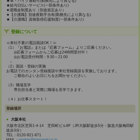
★車・バイク通勤可(勤務先により異なる)
★給与日払いサービス(一部条件あり)
★退職金制度あり（別途規定あり）
★【介護職】別途夜勤手当有(勤務先により異なる)
★【介護職】資格取得応援制度(一部条件あり)
登録について
≪来社不要の電話面談OK！≫
（1）『お電話』または『応募フォーム』よりご応募ください。
◎応募フォームからご応募は24時間受付中！
◎お電話受付時間：9:30～21:00
↓
（2）面談・登録の実施
お電話でのカンタン登録面談や来社登録面談を実施しております。
ご都合のよいお日にちをお聞かせください。
（3）職場見学
専任担当者と実際に職場を見学できます。
（４）お仕事スタート！
登録場所
大阪本社
大阪市北区芝田1-4-14 芝田町ビル8F（JR大阪駅徒歩5分・阪急大阪梅田駅
徒歩3分）
TEL：0120-921-871
MAIL：
worker@nissonet.co.jp