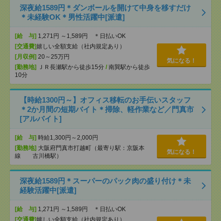
深夜給1589円＊ダンボールを開けて中身を移すだけ
＊未経験OK＊男性活躍中[派遣]
[給 与]
1,271円 ～1,589円 ＊日払いOK
[交通費]
嬉しい全額支給（社内規定あり）
[月収例]
20～25万円
気になる！
[勤務地]
ＪＲ長瀬駅から徒歩15分
/
南巽駅から徒歩
10分
【時給1300円～】オフィス移転のお手伝いスタッフ
＊2か月間の短期バイト＊掃除、軽作業など／門真市
[アルバイト]
[給 与]
時給1,300円～2,000円
[勤務地]
大阪府門真市打越町（最寄り駅：京阪本
気になる！
線 古川橋駅）
深夜給1589円＊スーパーのパック肉の盛り付け＊未
経験活躍中[派遣]
[給 与]
1,271円 ～1,589円 ＊日払いOK
[交通費]
嬉しい全額支給（社内規定あり）