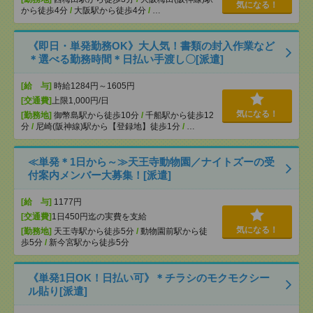
気になる！
から徒歩4分
/
大阪駅から徒歩4分
/
…
《即日・単発勤務OK》大人気！書類の封入作業など
＊選べる勤務時間＊日払い手渡し〇[派遣]
[給 与]
時給1284円～1605円
[交通費]
上限1,000円/日
気になる！
[勤務地]
御幣島駅から徒歩10分
/
千船駅から徒歩12
分
/
尼崎(阪神線)駅から【登録地】徒歩1分
/
…
≪単発＊1日から～≫天王寺動物園／ナイトズーの受
付案内メンバー大募集！[派遣]
[給 与]
1177円
[交通費]
1日450円迄の実費を支給
気になる！
[勤務地]
天王寺駅から徒歩5分
/
動物園前駅から徒
歩5分
/
新今宮駅から徒歩5分
《単発1日OK！日払い可》＊チラシのモクモクシー
ル貼り[派遣]