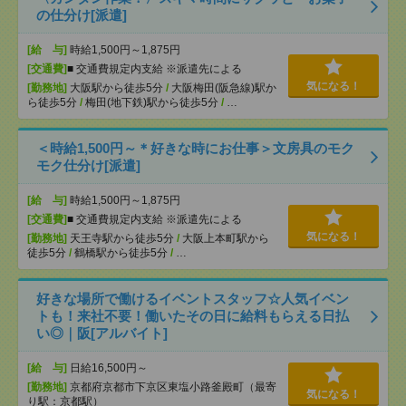
の仕分け[派遣]
[給 与]
時給1,500円～1,875円
[交通費]
■ 交通費規定内支給 ※派遣先による
気になる！
[勤務地]
大阪駅から徒歩5分
/
大阪梅田(阪急線)駅か
ら徒歩5分
/
梅田(地下鉄)駅から徒歩5分
/
…
＜時給1,500円～＊好きな時にお仕事＞文房具のモク
モク仕分け[派遣]
[給 与]
時給1,500円～1,875円
[交通費]
■ 交通費規定内支給 ※派遣先による
気になる！
[勤務地]
天王寺駅から徒歩5分
/
大阪上本町駅から
徒歩5分
/
鶴橋駅から徒歩5分
/
…
好きな場所で働けるイベントスタッフ☆人気イベン
トも！来社不要！働いたその日に給料もらえる日払
い◎｜阪[アルバイト]
[給 与]
日給16,500円～
[勤務地]
京都府京都市下京区東塩小路釜殿町（最寄
気になる！
り駅：京都駅）