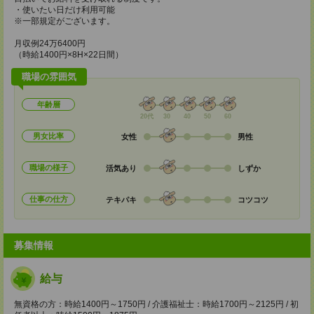
・使いたい日だけ利用可能
※一部規定がございます。
月収例24万6400円
（時給1400円×8H×22日間）
職場の雰囲気
年齢層
20代
30
40
50
60
男女比率
女性
男性
職場の様子
活気あり
しずか
仕事の仕方
テキパキ
コツコツ
募集情報
給与
無資格の方：時給1400円～1750円 / 介護福祉士：時給1700円～2125円 / 初