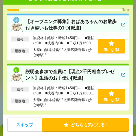
1
/10
応募ページへ
【オープニング募集】おばあちゃんのお散歩
付き添いも仕事の1つ[派遣]
無資格未経験：時給1450円～ ■週払
給与
気になる！
いOK ■扶養内OK ■日収1万1600円
以上
太秦(山陰本線)駅 / 太秦広隆寺駅 / 妙
気になる!
勤務地
心寺駅 / …
メール
LINE
で送る
で送る
説明会参加で全員に【現金2千円相当プレゼ
ント】生活のお手伝い[派遣]
シェア
ツイート
ブックマーク
無資格未経験：時給1450円～ ■週払
給与
いOK ■扶養内OK ■日収1万1600円
以上
太秦(山陰本線)駅 / 太秦広隆寺駅 / 妙
気になる!
勤務地
あなたの閲覧履歴からの
心寺駅 / …
おすすめ
スキップ
どちらも気になる！