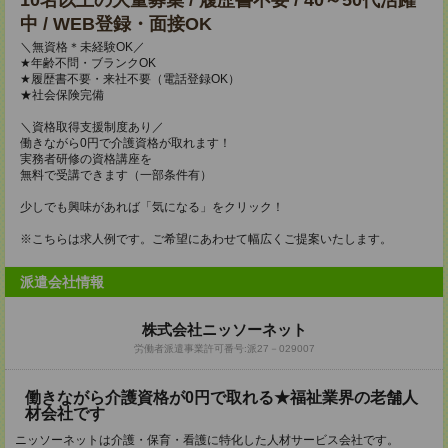
10名以上の大量募集 / 履歴書不要 / 40～50代活躍
中 / WEB登録・面接OK
＼無資格＊未経験OK／
★年齢不問・ブランクOK
★履歴書不要・来社不要（電話登録OK）
★社会保険完備
＼資格取得支援制度あり／
働きながら0円で介護資格が取れます！
実務者研修の資格講座を
無料で受講できます（一部条件有）
少しでも興味があれば「気になる」をクリック！
※こちらは求人例です。ご希望にあわせて幅広くご提案いたします。
派遣会社情報
株式会社ニッソーネット
労働者派遣事業許可番号:派27－029007
働きながら介護資格が0円で取れる★福祉業界の老舗人
材会社です
ニッソーネットは介護・保育・看護に特化した人材サービス会社です。