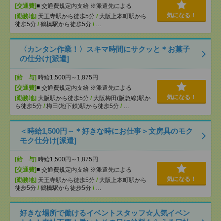
[交通費]
■ 交通費規定内支給 ※派遣先による
気になる！
[勤務地]
天王寺駅から徒歩5分
/
大阪上本町駅から
徒歩5分
/
鶴橋駅から徒歩5分
/
…
〈カンタン作業！〉スキマ時間にサクッと＊お菓子
の仕分け[派遣]
[給 与]
時給1,500円～1,875円
[交通費]
■ 交通費規定内支給 ※派遣先による
気になる！
[勤務地]
大阪駅から徒歩5分
/
大阪梅田(阪急線)駅か
ら徒歩5分
/
梅田(地下鉄)駅から徒歩5分
/
…
＜時給1,500円～＊好きな時にお仕事＞文房具のモク
モク仕分け[派遣]
[給 与]
時給1,500円～1,875円
[交通費]
■ 交通費規定内支給 ※派遣先による
気になる！
[勤務地]
天王寺駅から徒歩5分
/
大阪上本町駅から
徒歩5分
/
鶴橋駅から徒歩5分
/
…
好きな場所で働けるイベントスタッフ☆人気イベン