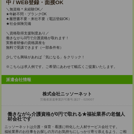
中 / WEB登録・面接OK
＼無資格＊未経験OK／
★年齢不問・ブランクOK
★履歴書不要・来社不要（電話登録OK）
★社会保険完備
＼資格取得支援制度あり／
働きながら0円で介護資格が取れます！
実務者研修の資格講座を
無料で受講できます（一部条件有）
少しでも興味があれば「気になる」をクリック！
※こちらは求人例です。ご希望にあわせて幅広くご提案いたします。
派遣会社情報
株式会社ニッソーネット
労働者派遣事業許可番号:派27－029007
働きながら介護資格が0円で取れる★福祉業界の老舗人
材会社です
ニッソーネットは介護・保育・看護に特化した人材サービス会社です。
福祉業界のお仕事をお探しの方のお気持ちにしっかり寄り添えるよう、ご相