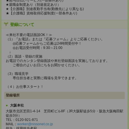
★給与日払いサービス(一部条件あり)
★退職金制度あり（別途規定あり）
★【介護職】別途夜勤手当有(勤務先により異なる)
★【介護職】資格取得応援制度(一部条件あり)
登録について
≪来社不要の電話面談OK！≫
（1）『お電話』または『応募フォーム』よりご応募ください。
◎応募フォームからご応募は24時間受付中！
◎お電話受付時間：9:30～21:00
↓
（2）面談・登録の実施
お電話でのカンタン登録面談や来社登録面談を実施しております。
ご都合のよいお日にちをお聞かせください。
（3）職場見学
専任担当者と実際に職場を見学できます。
（４）お仕事スタート！
登録場所
大阪本社
大阪市北区芝田1-4-14 芝田町ビル8F（JR大阪駅徒歩5分・阪急大阪梅田駅
徒歩3分）
TEL：0120-921-871
MAIL：
worker@nissonet.co.jp
担当：採用担当者宛