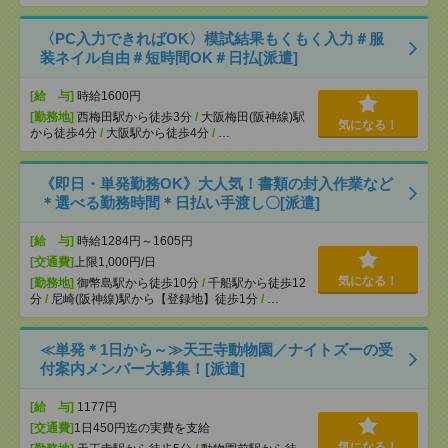
〈PC入力できればOK〉模試結果もくもく入力＃服
装ネイル自由＃短時間OK＃日払[派遣]
[給 与]
時給1600円
[勤務地]
西梅田駅から徒歩3分
/
大阪梅田(阪神線)駅
気になる！
から徒歩4分
/
大阪駅から徒歩4分
/
…
《即日・単発勤務OK》大人気！書類の封入作業など
＊選べる勤務時間＊日払い手渡し〇[派遣]
[給 与]
時給1284円～1605円
[交通費]
上限1,000円/日
気になる！
[勤務地]
御幣島駅から徒歩10分
/
千船駅から徒歩12
分
/
尼崎(阪神線)駅から【登録地】徒歩1分
/
…
≪単発＊1日から～≫天王寺動物園／ナイトズーの受
付案内メンバー大募集！[派遣]
[給 与]
1177円
[交通費]
1日450円迄の実費を支給
気になる！