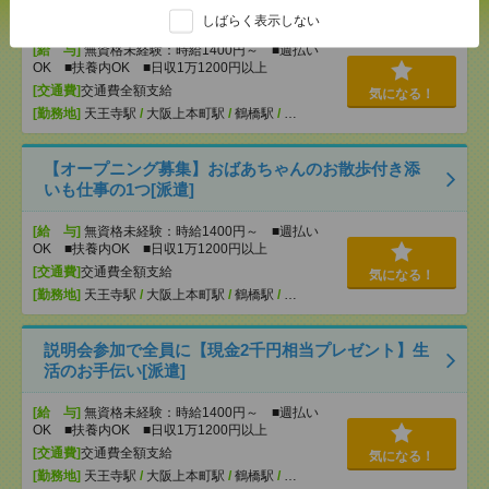
の介護[派遣]
しばらく表示しない
[給 与]
無資格未経験：時給1400円～ ■週払い
OK ■扶養内OK ■日収1万1200円以上
[交通費]
交通費全額支給
気になる！
[勤務地]
天王寺駅
/
大阪上本町駅
/
鶴橋駅
/
…
【オープニング募集】おばあちゃんのお散歩付き添
いも仕事の1つ[派遣]
[給 与]
無資格未経験：時給1400円～ ■週払い
OK ■扶養内OK ■日収1万1200円以上
[交通費]
交通費全額支給
気になる！
[勤務地]
天王寺駅
/
大阪上本町駅
/
鶴橋駅
/
…
説明会参加で全員に【現金2千円相当プレゼント】生
活のお手伝い[派遣]
[給 与]
無資格未経験：時給1400円～ ■週払い
OK ■扶養内OK ■日収1万1200円以上
[交通費]
交通費全額支給
気になる！
[勤務地]
天王寺駅
/
大阪上本町駅
/
鶴橋駅
/
…