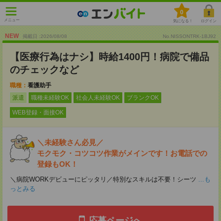
0
メニュー
気になる！
ログイン
NEW
掲載日 :2026
/
08
/
08
No.NISSONTRK-1BJ92
【医療行為はナシ】時給1400円！病院で備品
のチェックなど
職種：
看護助手
派遣
職種未経験OK
社会人未経験OK
ブランクOK
WEB登録・面接OK
＼未経験さん必見／
モクモク・コツコツ作業がメインです！お電話での
登録もOK！
＼病院WORKデビューにピッタリ／特別なスキルは不要！シーツ
...も
っとみる
応募ページへ