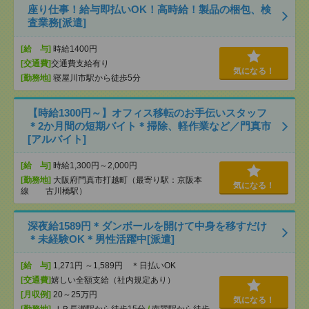
座り仕事！給与即払いOK！高時給！製品の梱包、検
査業務[派遣]
[給 与]
時給1400円
[交通費]
交通費支給有り
気になる！
[勤務地]
寝屋川市駅から徒歩5分
【時給1300円～】オフィス移転のお手伝いスタッフ
＊2か月間の短期バイト＊掃除、軽作業など／門真市
[アルバイト]
[給 与]
時給1,300円～2,000円
[勤務地]
大阪府門真市打越町（最寄り駅：京阪本
気になる！
線 古川橋駅）
深夜給1589円＊ダンボールを開けて中身を移すだけ
＊未経験OK＊男性活躍中[派遣]
[給 与]
1,271円 ～1,589円 ＊日払いOK
[交通費]
嬉しい全額支給（社内規定あり）
[月収例]
20～25万円
気になる！