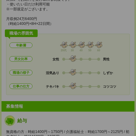
・使いたい日だけ利用可能
※一部規定がございます。
月収例24万6400円
（時給1400円×8H×22日間）
職場の雰囲気
年齢層
20代
30
40
50
60
男女比率
女性
男性
職場の様子
活気あり
しずか
仕事の仕方
テキパキ
コツコツ
募集情報
給与
無資格の方：時給1400円～1750円 / 介護福祉士：時給1700円～2125円 / 初