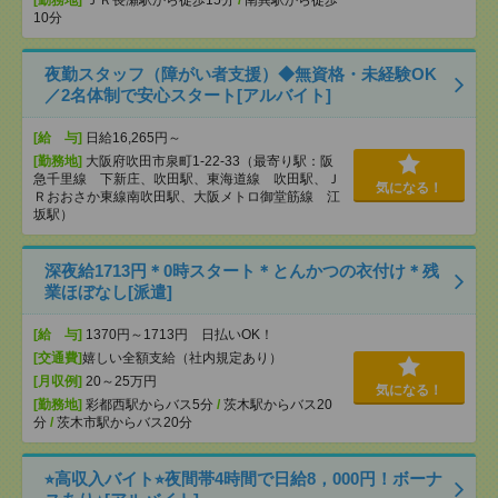
[勤務地]
ＪＲ長瀬駅から徒歩15分
/
南巽駅から徒歩
10分
夜勤スタッフ（障がい者支援）◆無資格・未経験OK
／2名体制で安心スタート[アルバイト]
[給 与]
日給16,265円～
[勤務地]
大阪府吹田市泉町1-22-33（最寄り駅：阪
急千里線 下新庄、吹田駅、東海道線 吹田駅、Ｊ
気になる！
Ｒおおさか東線南吹田駅、大阪メトロ御堂筋線 江
坂駅）
深夜給1713円＊0時スタート＊とんかつの衣付け＊残
業ほぼなし[派遣]
[給 与]
1370円～1713円 日払いOK！
[交通費]
嬉しい全額支給（社内規定あり）
[月収例]
20～25万円
気になる！
[勤務地]
彩都西駅からバス5分
/
茨木駅からバス20
分
/
茨木市駅からバス20分
⭐︎高収入バイト⭐︎夜間帯4時間で日給8，000円！ボーナ