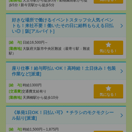
[勤務地]
天王寺駅から徒歩5分
/
動物園前駅から徒
歩5分
/
新今宮駅から徒歩5分
好きな場所で働けるイベントスタッフ☆人気イベン
トも！来社不要！働いたその日に給料もらえる日払
い◎｜阪[アルバイト]
[給 与]
日給16,500円～
[勤務地]
大阪府大阪市中央区難波（最寄り駅：難波
気になる！
駅）
座り仕事！給与即払いOK！高時給！土日休み！包装
作業など[派遣]
[給 与]
時給1300円
[交通費]
交通費支給有り
気になる！
[勤務地]
天満橋駅から徒歩10分
《単発1日OK！日払い可》＊チラシのモクモクシー
ル貼り[派遣]
[給 与]
時給1,500円～1,875円