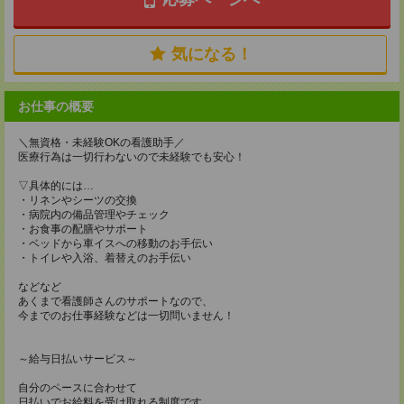
気になる！
お仕事の概要
＼無資格・未経験OKの看護助手／
医療行為は一切行わないので未経験でも安心！
▽具体的には…
・リネンやシーツの交換
・病院内の備品管理やチェック
・お食事の配膳やサポート
・ベッドから車イスへの移動のお手伝い
・トイレや入浴、着替えのお手伝い
などなど
あくまで看護師さんのサポートなので、
今までのお仕事経験などは一切問いません！
～給与日払いサービス～
自分のペースに合わせて
日払いでお給料を受け取れる制度です。