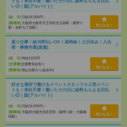
トも！来社不要！働いたその日に給料もらえる日払
い◎｜阪[アルバイト]
[給 与]
日給16,500円～
[勤務地]
大阪府大阪市天王寺区生玉前町（最寄り
気になる！
駅：谷町九丁目駅）
座り仕事！給与即払いOK！高時給！土日休み！入出
荷・事務作業[派遣]
[給 与]
時給1325円
[交通費]
交通費支給有り
気になる！
[勤務地]
桃山台駅から徒歩8分
好きな場所で働けるイベントスタッフ☆人気イベン
トも！来社不要！働いたその日に給料もらえる日払
い◎｜阪[アルバイト]
[給 与]
日給16,500円～
[勤務地]
大阪府大阪市北区芝田（最寄り駅：大阪梅
気になる！
田駅）