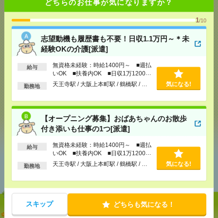
どちらのお仕事が気になりますか？
1
/10
応募ページへ
志望動機も履歴書も不要！日収1.1万円～＊未
経験OKの介護[派遣]
気になる！
無資格未経験：時給1400円～ ■週払
給与
いOK ■扶養内OK ■日収1万1200円
以上
天王寺駅 / 大阪上本町駅 / 鶴橋駅 / …
気になる!
勤務地
メール
LINE
で送る
で送る
【オープニング募集】おばあちゃんのお散歩
シェア
ツイート
ブックマーク
付き添いも仕事の1つ[派遣]
無資格未経験：時給1400円～ ■週払
給与
いOK ■扶養内OK ■日収1万1200円
あなたの閲覧履歴からの
以上
天王寺駅 / 大阪上本町駅 / 鶴橋駅 / …
気になる!
勤務地
おすすめ
スキップ
どちらも気になる！
志望動機も履歴書も不要！日収1.1万円～＊未経験OK