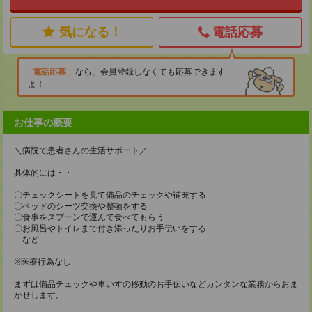
気になる！
電話応募
電話応募
なら、会員登録しなくても応募できます
よ！
お仕事の概要
＼病院で患者さんの生活サポート／
具体的には・・
〇チェックシートを見て備品のチェックや補充する
〇ベッドのシーツ交換や整頓をする
〇食事をスプーンで運んで食べてもらう
〇お風呂やトイレまで付き添ったりお手伝いをする
など
※医療行為なし
まずは備品チェックや車いすの移動のお手伝いなどカンタンな業務からおま
かせします。