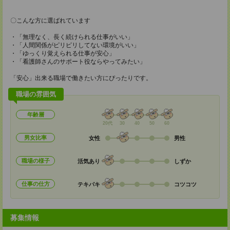
〇こんな方に選ばれています
・「無理なく、長く続けられる仕事がいい」
・「人間関係がピリピリしてない環境がいい」
・「ゆっくり覚えられる仕事が安心」
・「看護師さんのサポート役ならやってみたい」
「安心」出来る職場で働きたい方にぴったりです。
職場の雰囲気
年齢層
20代
30
40
50
60
男女比率
女性
男性
職場の様子
活気あり
しずか
仕事の仕方
テキパキ
コツコツ
募集情報