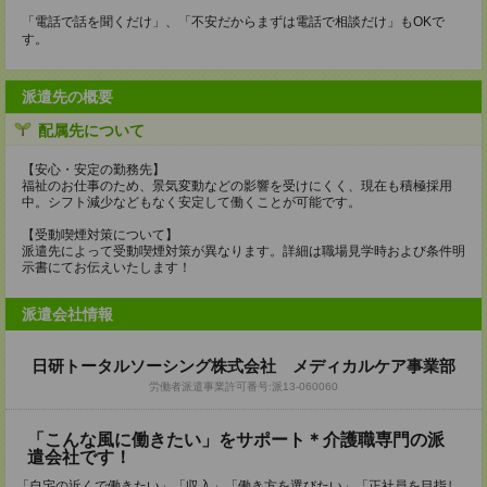
「電話で話を聞くだけ」、「不安だからまずは電話で相談だけ」もOKで
す。
派遣先の概要
配属先について
【安心・安定の勤務先】
福祉のお仕事のため、景気変動などの影響を受けにくく、現在も積極採用
中。シフト減少などもなく安定して働くことが可能です。
【受動喫煙対策について】
派遣先によって受動喫煙対策が異なります。詳細は職場見学時および条件明
示書にてお伝えいたします！
派遣会社情報
日研トータルソーシング株式会社 メディカルケア事業部
労働者派遣事業許可番号:派13-060060
「こんな風に働きたい」をサポート＊介護職専門の派
遣会社です！
「自宅の近くで働きたい」「収入」「働き方を選びたい」「正社員を目指し