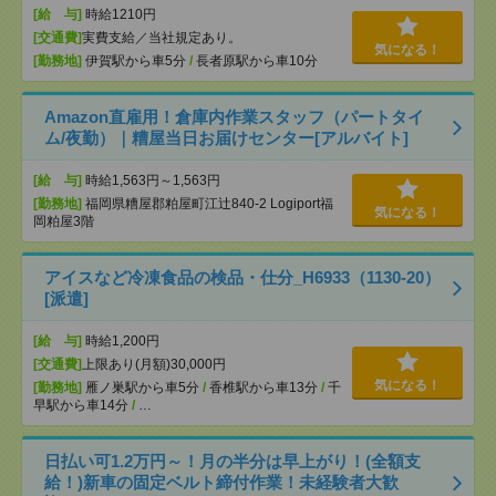
[給 与]
時給1210円
[交通費]
実費支給／当社規定あり。
気になる！
[勤務地]
伊賀駅から車5分
/
長者原駅から車10分
Amazon直雇用！倉庫内作業スタッフ（パートタイ
ム/夜勤）｜糟屋当日お届けセンター[アルバイト]
[給 与]
時給1,563円～1,563円
[勤務地]
福岡県糟屋郡粕屋町江辻840-2 Logiport福
気になる！
岡粕屋3階
アイスなど冷凍食品の検品・仕分_H6933（1130-20）
[派遣]
[給 与]
時給1,200円
[交通費]
上限あり(月額)30,000円
気になる！
[勤務地]
雁ノ巣駅から車5分
/
香椎駅から車13分
/
千
早駅から車14分
/
…
日払い可1.2万円～！月の半分は早上がり！(全額支
給！)新車の固定ベルト締付作業！未経験者大歓