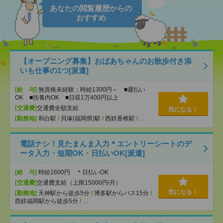
あなたの閲覧履歴からの
おすすめ
【オープニング募集】おばあちゃんのお散歩付き添
いも仕事の1つ[派遣]
[給 与]
無資格未経験：時給1300円～ ■週払い
OK ■扶養内OK ■日収1万400円以上
[交通費]
交通費全額支給
気になる！
[勤務地]
和白駅
/
貝塚(福岡県)駅
/
西鉄香椎駅
/
…
電話ナシ！見たまんま入力＊エントリーシートのデ
ータ入力・短期OK・日払いOK[派遣]
[給 与]
時給1600円 ＊日払いOK
[交通費]
交通費支給（上限15000円/月）
気になる！
[勤務地]
天神駅から徒歩5分
/
博多駅からバス15分
/
西鉄福岡駅から徒歩5分
/
…