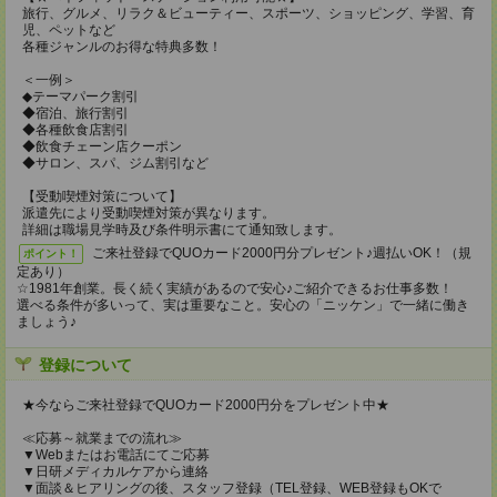
旅行、グルメ、リラク＆ビューティー、スポーツ、ショッピング、学習、育
児、ペットなど
各種ジャンルのお得な特典多数！
＜一例＞
◆テーマパーク割引
◆宿泊、旅行割引
◆各種飲食店割引
◆飲食チェーン店クーポン
◆サロン、スパ、ジム割引など
【受動喫煙対策について】
派遣先により受動喫煙対策が異なります。
詳細は職場見学時及び条件明示書にて通知致します。
ご来社登録でQUOカード2000円分プレゼント♪週払いOK！（規
ポイント！
定あり）
☆1981年創業。長く続く実績があるので安心♪ご紹介できるお仕事多数！
選べる条件が多いって、実は重要なこと。安心の「ニッケン」で一緒に働き
ましょう♪
登録について
★今ならご来社登録でQUOカード2000円分をプレゼント中★
≪応募～就業までの流れ≫
▼Webまたはお電話にてご応募
▼日研メディカルケアから連絡
▼面談＆ヒアリングの後、スタッフ登録（TEL登録、WEB登録もOKで