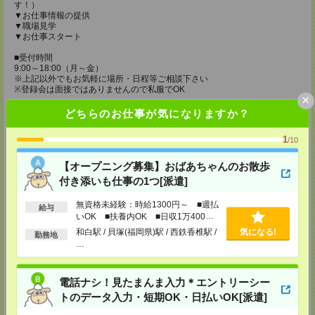
す！）
▼お仕事情報の提供
▼職場見学
▼お仕事スタート
■受付時間
9:00～18:00（月～金）
※上記以外でもお気軽に場所・日程等ご相談下さい
※登録会は面接ではありませんので私服でOK
×
登録場所
どちらのお仕事が気になりますか？
メディカルケア事業部 博多オフィス
1
/10
福岡県福岡市博多区博多駅前2-1-1 福岡朝日ビル 5F 510号室
TEL：0120-802-274
【オープニング募集】おばあちゃんのお散歩
MAIL：
tenshoku@nikken-ts.jp
付き添いも仕事の1つ[派遣]
担当：採用担当
メディカルケア事業部 小倉オフィス
無資格未経験：時給1300円～ ■週払
給与
福岡県北九州市小倉北区米町1-3-1 明治安田生命北九州ビル3F
いOK ■扶養内OK ■日収1万400円
以上
和白駅 / 貝塚(福岡県)駅 / 西鉄香椎駅 /
気になる!
勤務地
TEL：0120-802-274
…
MAIL：
tenshoku@nikken-ts.jp
担当：採用担当
メディカルケア事業部 熊本オフィス
電話ナシ！見たまんま入力＊エントリーシー
熊本県熊本市中央区花畑町1-7 MY熊本ビル2F 2-3号室
トのデータ入力・短期OK・日払いOK[派遣]
TEL：0120-917-473
MAIL：
tenshoku@nikken-ts.jp