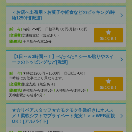
＜お店へ出荷用＞お菓子や軽食などのピッキング/時
給1250円[派遣]
[給 与]
時給1250円 日額平均1万円/月額21万円
[交通費]
交通費支給（規定あり）
気になる！
[勤務地]
千早駅から車15分
【1日～＆3時間～！】ぺたぺた＊シール貼りやスイ
ーツのトッピングなど[派遣]
[給 与]
▼時給1200円～1500円 ◎日払いOK！
※時給はお仕事により異なります。
[交通費]
別途支給（規定あり）
気になる！
[勤務地]
香椎駅から徒歩5分
/
天神駅から徒歩5分
/
天神南駅から徒歩5分
/
…
★☆リペアスタッフ★☆モクモク作業好きにオスス
メ！柔軟シフトでプライベート充実！＞＞WEB面接
OK！[アルバイト]