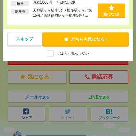
時給1600円 ＊日払いOK
給与
担当：採用担当
天神駅から徒歩5分 / 博多駅からバス
勤務地
登録交通費
気になる!
15分 / 西鉄福岡駅から徒歩5分 / …
★今ならご来社登録でQUOカード2000円分をプレゼント中★
スキップ
どちらも気になる！
しばらく表示しない
応募ページへ
気になる！
電話応募
メール
LINE
で送る
で送る
シェア
ツイート
ブックマーク