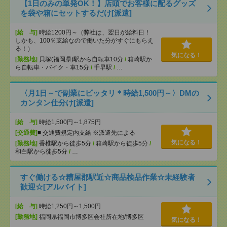
【1日のみの単発OK！】店頭でお客様に配るグッズ
を袋や箱にセットするだけ[派遣]
[給 与]
時給1200円～（弊社は、翌日が給料日！
しかも、100％支給なので働いた分がすぐにもらえ
る！）
気になる！
[勤務地]
貝塚(福岡県)駅から自転車10分
/
箱崎駅か
ら自転車・バイク・車15分
/
千早駅
/
…
〈月1日～で副業にピッタリ＊時給1,500円～〉DMの
カンタン仕分け[派遣]
[給 与]
時給1,500円～1,875円
[交通費]
■ 交通費規定内支給 ※派遣先による
気になる！
[勤務地]
香椎駅から徒歩5分
/
箱崎駅から徒歩5分
/
和白駅から徒歩5分
/
…
すぐ働ける☆糟屋郡駅近☆商品検品作業☆未経験者
歓迎☆[アルバイト]
[給 与]
時給1,250円～1,500円
[勤務地]
福岡県福岡市博多区会社所在地/博多区
気になる！