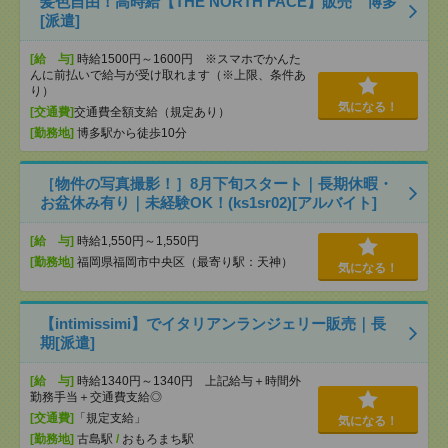
髪色自由！高時給【THE NORTH FACE】販売 博多
[派遣]
[給 与]
時給1500円～1600円 ※スマホでかんた
んに前払いで給与が受け取れます（※上限、条件あ
り）
気になる！
[交通費]
交通費全額支給（規定あり）
[勤務地]
博多駅から徒歩10分
［物件の写真撮影！］8月下旬スタート｜長期休暇・
お盆休み有り｜未経験OK！(ks1sr02)[アルバイト]
[給 与]
時給1,550円～1,550円
[勤務地]
福岡県福岡市中央区（最寄り駅：天神）
気になる！
【intimissimi】でイタリアンランジェリー販売｜長
期[派遣]
[給 与]
時給1340円～1340円 上記給与＋時間外
勤務手当＋交通費支給◎
[交通費]
「規定支給」
気になる！
[勤務地]
古島駅
/
おもろまち駅