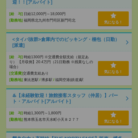
迎！！[アルバイト]
[給 与]
日給12,000円～18,000円
[勤務地]
福岡県北九州市門司区新門司北
気になる！
<タイパ抜群>倉庫内でのピッキング・梱包（日勤）
[派遣]
[給 与]
時給1300円 ※交通費全額支給（規定あ
り） 【月収例】20.4万円（21日勤務 ※残業なしの
場合）
気になる！
[交通費]
交通費支給あり
[勤務地]
東比恵駅
/
博多駅
/
福岡空港(鉄道)駅
♨️【未経験歓迎！旅館接客スタッフ（仲居）】パー
ト・アルバイト[アルバイト]
[給 与]
時給1,300円～1,800円
[勤務地]
熊本県玉名市天水町小天８２７７
気になる！