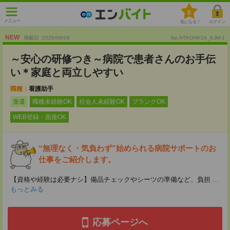
0
メニュー
気になる！
ログイン
NEW
掲載日 :2026
/
08
/
09
No.NTKOHK14_KJM-1
～安心の研修つき～病院で患者さんのお手伝
い＊家庭と両立しやすい
職種：
看護助手
派遣
職種未経験OK
社会人未経験OK
ブランクOK
WEB登録・面接OK
“無理なく・気負わず”始められる病院サポートのお
仕事をご紹介します。
【資格や経験は必要ナシ】備品チェックやシーツの準備など、負担
...
もっとみる
応募ページへ