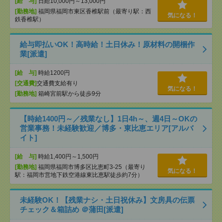
[給 与]
日給10,000円～13,000円
[勤務地]
福岡県福岡市東区香椎駅前（最寄り駅：西
気になる！
鉄香椎駅）
給与即払いOK！高時給！土日休み！原材料の開梱作
業[派遣]
[給 与]
時給1200円
[交通費]
交通費支給有り
気になる！
[勤務地]
箱崎宮前駅から徒歩9分
【時給1400円～／残業なし】1日4h～、週4日～OKの
営業事務！未経験歓迎／博多・東比恵エリア[アルバ
イト]
[給 与]
時給1,400円～1,500円
[勤務地]
福岡県福岡市博多区比恵町3-25（最寄り
気になる！
駅：福岡市営地下鉄空港線東比恵駅徒歩約7分）
未経験OK！【残業ナシ・土日祝休み】文房具の伝票
チェック＆箱詰め ＠蒲田[派遣]