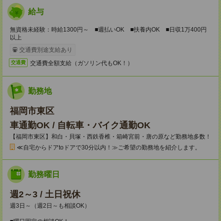
給与
無資格未経験：時給1300円～ ■週払いOK ■扶養内OK ■日収1万400円
以上
交通費別途支給あり
交通費全額支給（ガソリン代もOK！）
交通費
勤務地
福岡市東区
車通勤OK / 自転車・バイク通勤OK
【福岡市東区】和白・貝塚・西鉄香椎・箱崎宮前・唐の原など勤務地多数！
≪自宅からドアtoドアで30分以内！≫ご希望の勤務地を紹介します。
勤務曜日
週2～3 / 土日祝休
週3日～（週2日～も相談OK）