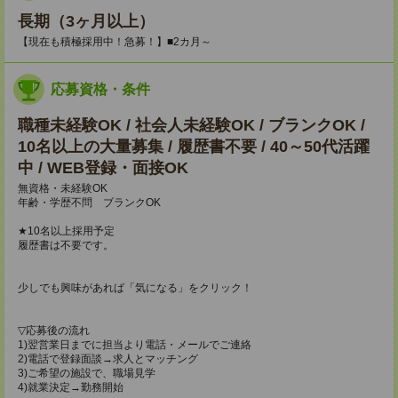
長期（3ヶ月以上）
【現在も積極採用中！急募！】■2カ月～
応募資格・条件
職種未経験OK / 社会人未経験OK / ブランクOK /
10名以上の大量募集 / 履歴書不要 / 40～50代活躍
中 / WEB登録・面接OK
無資格・未経験OK
年齢・学歴不問 ブランクOK
★10名以上採用予定
履歴書は不要です。
少しでも興味があれば「気になる」をクリック！
▽応募後の流れ
1)翌営業日までに担当より電話・メールでご連絡
2)電話で登録面談→求人とマッチング
3)ご希望の施設で、職場見学
4)就業決定→勤務開始