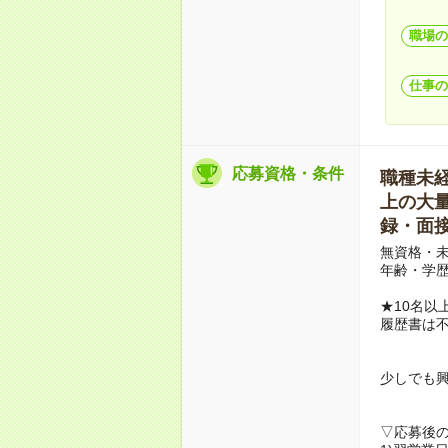
職場の
仕事の
応募資格・条件
職種未経験
上の大量募
録・面接
無資格・未
年齢・学歴
★10名以
履歴書は
少しでも
▽応募後