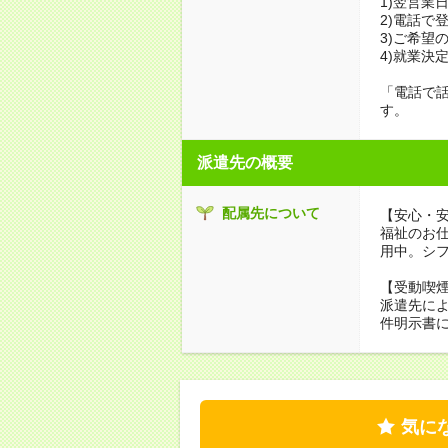
1)翌営業
2)電話で
3)ご希望
4)就業決
「電話で
す。
派遣先の概要
配属先について
【安心・
福祉のお
用中。シ
【受動喫
派遣先に
件明示書
気に