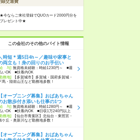
登録交通費
★今ならご来社登録でQUOカード2000円分を
プレゼント中★
この会社のその他のバイト情報
＼時短＊週5日4h～／趣味や家事と
の両立も！身の回りのお手伝い
[給 与]
無資格未経験：時給1230円～ ■週
払いOK ■扶養内OK
[勤務地]
【多賀城市】多賀城・国府多賀城・
下馬・陸前山王など勤務地多数！
【オープニング募集】おばあちゃん
のお散歩付き添いも仕事の1つ
[給 与]
無資格未経験：時給1280円～ ■週
払いOK ■扶養内OK ■日収1万240円以上
[勤務地]
【仙台市青葉区】北仙台・東照宮・
旭ケ丘・奥新川など勤務地多数！
【オープニング募集】おばあちゃん