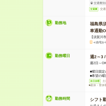
交通費別
交通
交通費
勤務地
福島県
車通勤O
【須賀川市
≪自宅か
勤務曜日
週2～3 
週2日～O
■曜日固定
■希望の曜
土
休日休暇
■産休・育休
勤務時間
シフト勤
お子さん