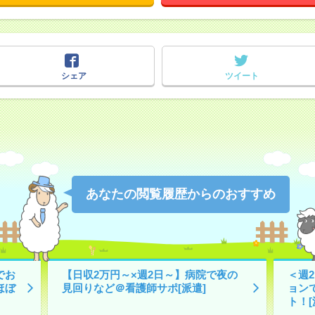
シェア
ツイート
あなたの閲覧履歴からのおすすめ
でお
【日収2万円～×週2日～】病院で夜の
＜週
ほぼ
見回りなど＠看護師サポ[派遣]
ョン
ト！[