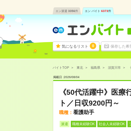
エン派遣
3356
件
エン バイト
6373
件
0
気になるリスト
保存した希
バイトTOP
東北
福島県
須賀川市
《
掲載日 :
2026
/
08
/
04
《50代活躍中》医療
ト／日収9200円～
看護助手
職種：
派遣
職種未経験OK
社会人未経験OK