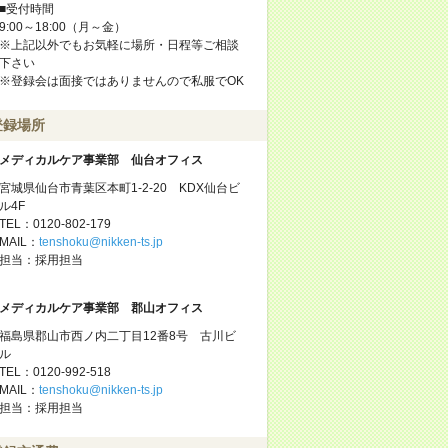
■受付時間
9:00～18:00（月～金）
※上記以外でもお気軽に場所・日程等ご相談
下さい
※登録会は面接ではありませんので私服でOK
登録場所
メディカルケア事業部 仙台オフィス
宮城県仙台市青葉区本町1-2-20 KDX仙台ビ
ル4F
TEL：0120-802-179
MAIL：
tenshoku@nikken-ts.jp
担当：採用担当
メディカルケア事業部 郡山オフィス
福島県郡山市西ノ内二丁目12番8号 古川ビ
ル
TEL：0120-992-518
MAIL：
tenshoku@nikken-ts.jp
担当：採用担当