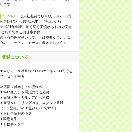
します。
ご来社登録でQUOカード2000円
ポイント！
分プレゼント♪週払いOK！（規定あり）
☆1981年創業。長く続く実績があるので安心
♪ご紹介できるお仕事多数！
選べる条件が多いって、実は重要なこと。安
心の「ニッケン」で一緒に働きましょう♪
登録について
★今ならご来社登録でQUOカード2000円分を
プレゼント中★
≪応募～就業までの流れ≫
▼Webまたはお電話にてご応募
▼日研メディカルケアから連絡
▼面談＆ヒアリングの後、スタッフ登録
（TEL登録、WEB登録もOKです！）
▼お仕事情報の提供
▼職場見学
▼お仕事スタート