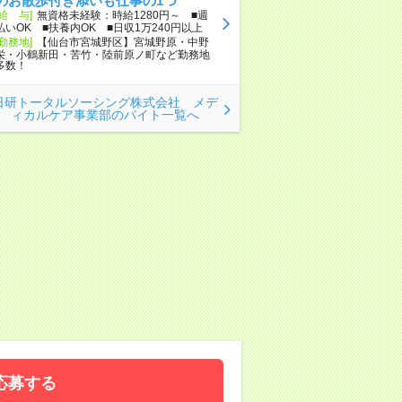
のお散歩付き添いも仕事の1つ
[給 与]
無資格未経験：時給1280円～ ■週
払いOK ■扶養内OK ■日収1万240円以上
[勤務地]
【仙台市宮城野区】宮城野原・中野
栄・小鶴新田・苦竹・陸前原ノ町など勤務地
多数！
日研トータルソーシング株式会社 メデ
ィカルケア事業部のバイト一覧へ
応募する