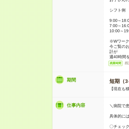
シフト例
9:00～18
7:00～16
10:00～1
※Wワー
今ご覧の
計が
週40時間
残
残業時間
期間
短期（3
【現在も積
仕事内容
＼病院で
具体的に
〇チェッ