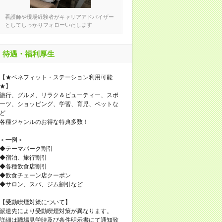
看護師や現場経験者がキャリアアドバイザー
としてしっかりフォローいたします
待遇・福利厚生
【★ベネフィット・ステーション利用可能
★】
旅行、グルメ、リラク＆ビューティー、スポ
ーツ、ショッピング、学習、育児、ペットな
ど
各種ジャンルのお得な特典多数！
＜一例＞
◆テーマパーク割引
◆宿泊、旅行割引
◆各種飲食店割引
◆飲食チェーン店クーポン
◆サロン、スパ、ジム割引など
【受動喫煙対策について】
派遣先により受動喫煙対策が異なります。
詳細は職場見学時及び条件明示書にて通知致