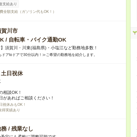
途支給あり
費全額支給（ガソリン代もOK！）
須賀川市
K / 自転車・バイク通勤OK
】須賀川・川東(福島県)・小塩江など勤務地多数！
らドアtoドアで30分以内！≫ご希望の勤務地を紹介します。
/ 土日祝休
K
の相談OK！
日があればご相談ください！
日祝休みもOK！
取得実績あり
務 / 残業なし
の予定にも柔軟に調整可能です。