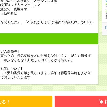
日までに担当より電話・メールでご連絡
登録面談→求人とマッチング
の施設で、職場見学
定→勤務開始
話を聞くだけ」、「不安だからまずは電話で相談だけ」もOKで
安定の勤務先】
仕事のため、景気変動などの影響を受けにくく、現在も積極採
フト減少などもなく安定して働くことが可能です。
煙対策について】
よって受動喫煙対策が異なります。詳細は職場見学時および条
にてお伝えいたします！
なる！