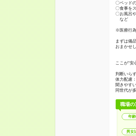
〇ベッド
〇食事を
〇お風呂
など
※医療行
まずは備
おまかせ
ここが“安
判断いらず
体力配慮
聞きやす
同世代が多
職場の
年齢
男女