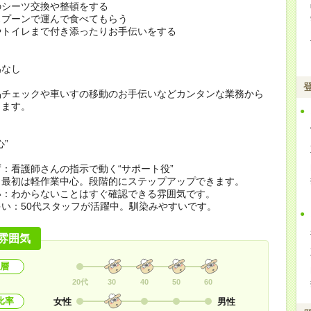
のシーツ交換や整頓をする
スプーンで運んで食べてもらう
やトイレまで付き添ったりお手伝いをする
為なし
品チェックや車いすの移動のお手伝いなどカンタンな業務から
します。
心”
：看護師さんの指示で動く“サポート役”
：最初は軽作業中心。段階的にステップアップできます。
い：わからないことはすぐ確認できる雰囲気です。
い：50代スタッフが活躍中。馴染みやすいです。
雰囲気
層
20代
30
40
50
60
比率
女性
男性