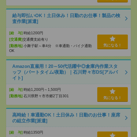
給与即払いOK！土日休み！日勤のお仕事！製品の検
査作業[派遣]
[給 与]
時給1200円
[交通費]
交通費支給有り
気になる！
[勤務地]
小舞子駅～車4分 ※車通勤・バイク通勤
OK
Amazon直雇用！20～50代活躍中◎倉庫内作業スタ
ッフ（パートタイム/夜勤）｜石川野々市DS[アルバ
イト]
[給 与]
時給1,200円～1,500円
[勤務地]
石川県野々市市郷2丁目301
気になる！
高時給！車通勤OK！土日休み！日勤のお仕事！座席
の組立作業[派遣]
[給 与]
時給1350円