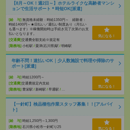
【8月～OK！週2日～】ホテルライクな高齢者マンシ
ョンで生活サポート＊時短OK[派遣]
[給 与]
無資格未経験：時給1350円～ 経験者：
時給1400円～★日払い／週払い制度あり（月払い
も選べます）※稼働開始時は手続き完了次第のお支
払いとなります。
気になる！
[交通費]
交通費全額支給※規定有
[勤務地]
小松駅
/
粟津(石川県)駅
/
明峰駅
年齢不問！速払いOK｜少人数施設で料理や掃除のサ
ポート[派遣]
[給 与]
時給1200円～
[交通費]
交通費規定内支給
気になる！
[勤務地]
豊栄駅
/
新崎駅
/
早通駅
/
…
【一針町】検品梱包作業スタッフ募集！！[アルバイ
ト]
[給 与]
時給1,250円～1,300円
[勤務地]
石川県小松市一針町り25
気になる！