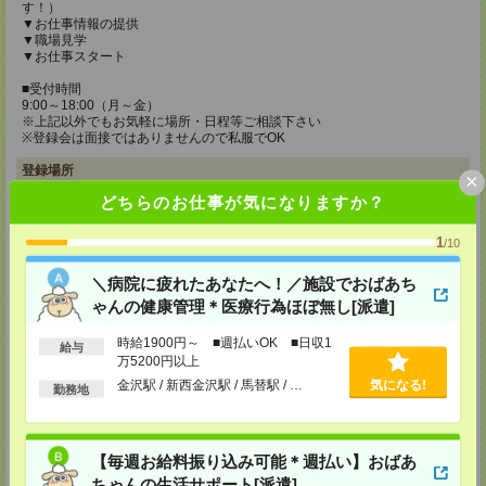
す！）
▼お仕事情報の提供
▼職場見学
▼お仕事スタート
■受付時間
9:00～18:00（月～金）
※上記以外でもお気軽に場所・日程等ご相談下さい
※登録会は面接ではありませんので私服でOK
登録場所
×
どちらのお仕事が気になりますか？
メディカルケア事業部 新潟オフィス
〒950-0087 新潟県新潟市中央区東大通1-2-30 第3マルカビル6F
1
/10
TEL：0120-919-843
MAIL：
tenshoku@nikken-ts.jp
担当：採用担当
＼病院に疲れたあなたへ！／施設でおばあち
ゃんの健康管理＊医療行為ほぼ無し[派遣]
メディカルケア事業部 金沢オフィス
石川県金沢市広岡1-2-26 AGS2 2F
時給1900円～ ■週払いOK ■日収1
給与
TEL：0120-941-687
万5200円以上
MAIL：
tenshoku@nikken-ts.jp
担当：採用担当
金沢駅 / 新西金沢駅 / 馬替駅 / …
気になる!
勤務地
メディカルケア事業部 松本オフィス
長野県松本市中央一丁目8番11号 セントラル松本中央ビル401号室
TEL：0120-936-218
【毎週お給料振り込み可能＊週払い】おばあ
MAIL：
tenshoku@nikken-ts.jp
ちゃんの生活サポート[派遣]
担当：採用担当