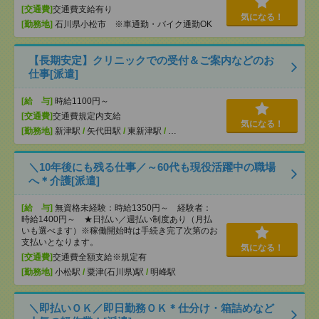
[交通費]
交通費支給有り
気になる！
[勤務地]
石川県小松市 ※車通勤・バイク通勤OK
【長期安定】クリニックでの受付＆ご案内などのお
仕事[派遣]
[給 与]
時給1100円～
[交通費]
交通費規定内支給
気になる！
[勤務地]
新津駅
/
矢代田駅
/
東新津駅
/
…
＼10年後にも残る仕事／～60代も現役活躍中の職場
へ＊介護[派遣]
[給 与]
無資格未経験：時給1350円～ 経験者：
時給1400円～ ★日払い／週払い制度あり（月払
いも選べます）※稼働開始時は手続き完了次第のお
支払いとなります。
気になる！
[交通費]
交通費全額支給※規定有
[勤務地]
小松駅
/
粟津(石川県)駅
/
明峰駅
＼即払いＯＫ／即日勤務ＯＫ＊仕分け・箱詰めなど