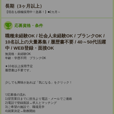
長期（3ヶ月以上）
【現在も積極採用中！急募！】■2カ月～
応募資格・条件
職種未経験OK / 社会人未経験OK / ブランクOK /
10名以上の大量募集 / 履歴書不要 / 40～50代活躍
中 / WEB登録・面接OK
無資格・未経験OK
年齢・学歴不問 ブランクOK
★10名以上採用予定
履歴書は不要です。
少しでも興味があれば「気になる」をクリック！
▽応募後の流れ
1)翌営業日までに担当より電話・メールでご連絡
2)電話で登録面談→求人とマッチング
3)ご希望の施設で、職場見学
4)就業決定→勤務開始