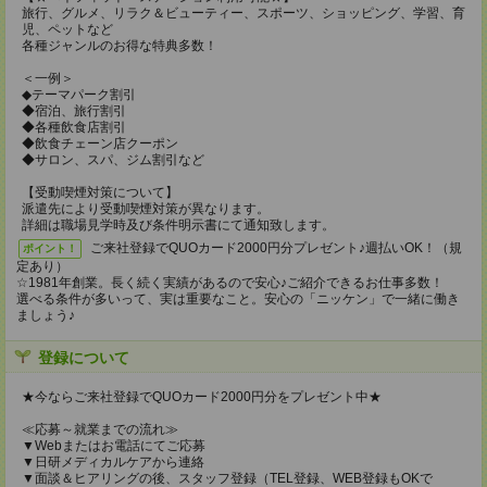
旅行、グルメ、リラク＆ビューティー、スポーツ、ショッピング、学習、育
児、ペットなど
各種ジャンルのお得な特典多数！
＜一例＞
◆テーマパーク割引
◆宿泊、旅行割引
◆各種飲食店割引
◆飲食チェーン店クーポン
◆サロン、スパ、ジム割引など
【受動喫煙対策について】
派遣先により受動喫煙対策が異なります。
詳細は職場見学時及び条件明示書にて通知致します。
ご来社登録でQUOカード2000円分プレゼント♪週払いOK！（規
ポイント！
定あり）
☆1981年創業。長く続く実績があるので安心♪ご紹介できるお仕事多数！
選べる条件が多いって、実は重要なこと。安心の「ニッケン」で一緒に働き
ましょう♪
登録について
★今ならご来社登録でQUOカード2000円分をプレゼント中★
≪応募～就業までの流れ≫
▼Webまたはお電話にてご応募
▼日研メディカルケアから連絡
▼面談＆ヒアリングの後、スタッフ登録（TEL登録、WEB登録もOKで