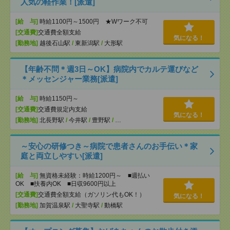
人気の軽作業！[派遣]
[給 与]
時給1100円～1500円 ★Wワーク不可
[交通費]
交通費全額支給
気になる！
[勤務地]
越後石山駅
/
東新潟駅
/
大形駅
【年齢不問＊週3日～OK】病院内でカルテ運びなど
＊メッセンジャー業務[派遣]
[給 与]
時給1150円～
[交通費]
交通費規定内支給
気になる！
[勤務地]
北長野駅
/
今井駅
/
豊野駅
/
…
～安心の研修つき～病院で患者さんのお手伝い＊家
庭と両立しやすい[派遣]
[給 与]
無資格未経験：時給1200円～ ■週払い
OK ■扶養内OK ■日収9600円以上
[交通費]
交通費全額支給（ガソリン代もOK！）
気になる！
[勤務地]
加賀温泉駅
/
大聖寺駅
/
動橋駅