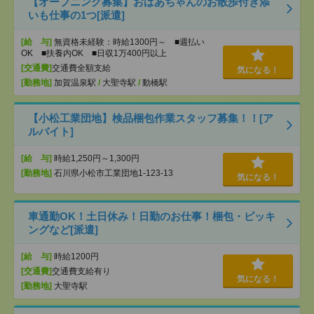
【オープニング募集】おばあちゃんのお散歩付き添
いも仕事の1つ[派遣]
[給 与]
無資格未経験：時給1300円～ ■週払い
OK ■扶養内OK ■日収1万400円以上
[交通費]
交通費全額支給
気になる！
[勤務地]
加賀温泉駅
/
大聖寺駅
/
動橋駅
【小松工業団地】検品梱包作業スタッフ募集！！[ア
ルバイト]
[給 与]
時給1,250円～1,300円
[勤務地]
石川県小松市工業団地1-123-13
気になる！
車通勤OK！土日休み！日勤のお仕事！梱包・ピッキ
ングなど[派遣]
[給 与]
時給1200円
[交通費]
交通費支給有り
気になる！
[勤務地]
大聖寺駅