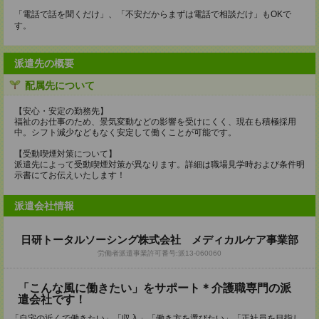
「電話で話を聞くだけ」、「不安だからまずは電話で相談だけ」もOKで
す。
派遣先の概要
配属先について
【安心・安定の勤務先】
福祉のお仕事のため、景気変動などの影響を受けにくく、現在も積極採用
中。シフト減少などもなく安定して働くことが可能です。
【受動喫煙対策について】
派遣先によって受動喫煙対策が異なります。詳細は職場見学時および条件明
示書にてお伝えいたします！
派遣会社情報
日研トータルソーシング株式会社 メディカルケア事業部
労働者派遣事業許可番号:派13-060060
「こんな風に働きたい」をサポート＊介護職専門の派
遣会社です！
「自宅の近くで働きたい」「収入」「働き方を選びたい」「正社員を目指し