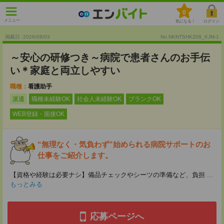
0
メニュー
気になる！
ログイン
掲載日 :2026
/
08
/
03
No.NKNTSHKZ08_KJM-1
～安心の研修つき～病院で患者さんのお手伝
い＊家庭と両立しやすい
職種：
看護助手
派遣
職種未経験OK
社会人未経験OK
ブランクOK
WEB登録・面接OK
“無理なく・気負わず”始められる病院サポートのお
仕事をご紹介します。
【資格や経験は必要ナシ】備品チェックやシーツの準備など、負担
...
もっとみる
応募ページへ