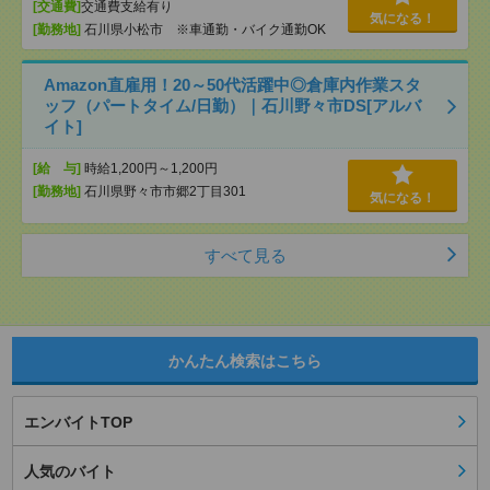
[交通費]
交通費支給有り
気になる！
[勤務地]
石川県小松市 ※車通勤・バイク通勤OK
Amazon直雇用！20～50代活躍中◎倉庫内作業スタ
ッフ（パートタイム/日勤）｜石川野々市DS[アルバ
イト]
[給 与]
時給1,200円～1,200円
[勤務地]
石川県野々市市郷2丁目301
気になる！
すべて見る
かんたん検索はこちら
エンバイトTOP
人気のバイト