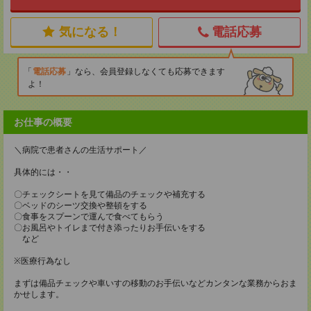
気になる！
電話応募
電話応募
なら、会員登録しなくても応募できます
よ！
お仕事の概要
＼病院で患者さんの生活サポート／
具体的には・・
〇チェックシートを見て備品のチェックや補充する
〇ベッドのシーツ交換や整頓をする
〇食事をスプーンで運んで食べてもらう
〇お風呂やトイレまで付き添ったりお手伝いをする
など
※医療行為なし
まずは備品チェックや車いすの移動のお手伝いなどカンタンな業務からおま
かせします。