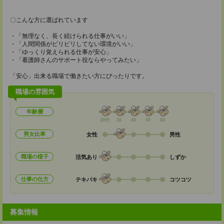
〇こんな方に選ばれています
・「無理なく、長く続けられる仕事がいい」
・「人間関係がピリピリしてない環境がいい」
・「ゆっくり覚えられる仕事が安心」
・「看護師さんのサポート役ならやってみたい」
「安心」出来る職場で働きたい方にぴったりです。
職場の雰囲気
年齢層
20代
30
40
50
60
男女比率
女性
男性
職場の様子
活気あり
しずか
仕事の仕方
テキパキ
コツコツ
募集情報