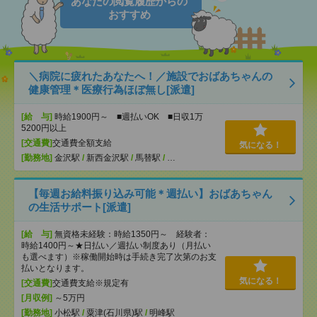
あなたの閲覧履歴からの
おすすめ
＼病院に疲れたあなたへ！／施設でおばあちゃんの
健康管理＊医療行為ほぼ無し[派遣]
[給 与]
時給1900円～ ■週払いOK ■日収1万
5200円以上
[交通費]
交通費全額支給
気になる！
[勤務地]
金沢駅
/
新西金沢駅
/
馬替駅
/
…
【毎週お給料振り込み可能＊週払い】おばあちゃん
の生活サポート[派遣]
[給 与]
無資格未経験：時給1350円～ 経験者：
時給1400円～★日払い／週払い制度あり（月払い
も選べます）※稼働開始時は手続き完了次第のお支
払いとなります。
気になる！
[交通費]
交通費支給※規定有
[月収例]
～5万円
[勤務地]
小松駅
/
粟津(石川県)駅
/
明峰駅