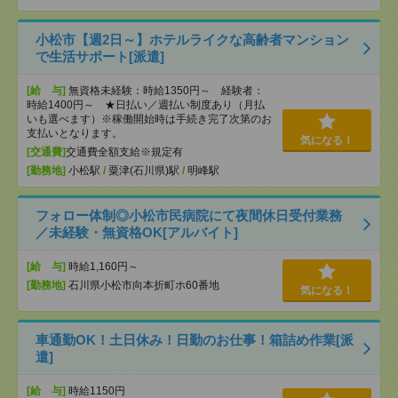
小松市【週2日～】ホテルライクな高齢者マンション
で生活サポート[派遣]
[給 与]
無資格未経験：時給1350円～ 経験者：
時給1400円～ ★日払い／週払い制度あり（月払
いも選べます）※稼働開始時は手続き完了次第のお
支払いとなります。
気になる！
[交通費]
交通費全額支給※規定有
[勤務地]
小松駅
/
粟津(石川県)駅
/
明峰駅
フォロー体制◎小松市民病院にて夜間休日受付業務
／未経験・無資格OK[アルバイト]
[給 与]
時給1,160円～
[勤務地]
石川県小松市向本折町ホ60番地
気になる！
車通勤OK！土日休み！日勤のお仕事！箱詰め作業[派
遣]
[給 与]
時給1150円