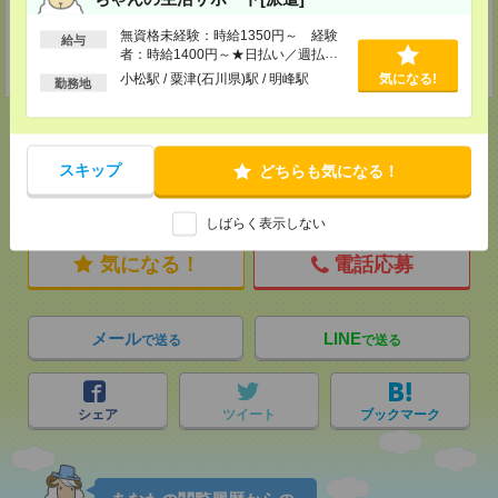
登録交通費
無資格未経験：時給1350円～ 経験
給与
者：時給1400円～★日払い／週払い
★今ならご来社登録でQUOカード2000円分をプレゼント中★
制度あり（月払いも選べます）※稼働
小松駅 / 粟津(石川県)駅 / 明峰駅
気になる!
勤務地
開始時は手続き完了次第のお支払いと
なります。
スキップ
どちらも気になる！
応募ページへ
しばらく表示しない
気になる！
電話応募
メール
LINE
で送る
で送る
シェア
ツイート
ブックマーク