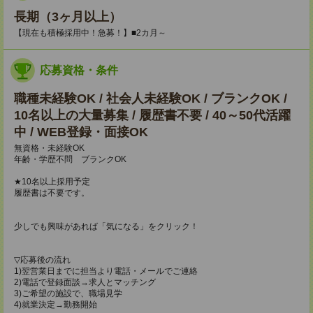
長期（3ヶ月以上）
【現在も積極採用中！急募！】■2カ月～
応募資格・条件
職種未経験OK / 社会人未経験OK / ブランクOK /
10名以上の大量募集 / 履歴書不要 / 40～50代活躍
中 / WEB登録・面接OK
無資格・未経験OK
年齢・学歴不問 ブランクOK
★10名以上採用予定
履歴書は不要です。
少しでも興味があれば「気になる」をクリック！
▽応募後の流れ
1)翌営業日までに担当より電話・メールでご連絡
2)電話で登録面談→求人とマッチング
3)ご希望の施設で、職場見学
4)就業決定→勤務開始