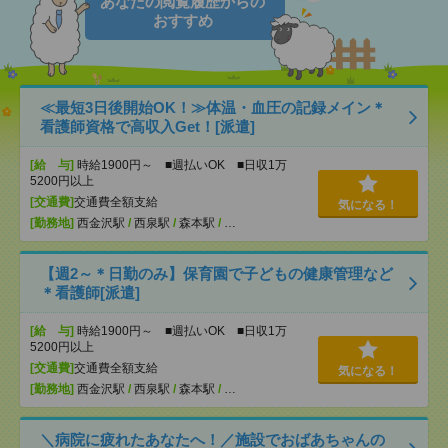
あなたの閲覧履歴からの
おすすめ
≪最短3日後開始OK！≫体温・血圧の記録メイン＊
看護師資格で高収入Get！[派遣]
[給 与]
時給1900円～ ■週払いOK ■日収1万
5200円以上
[交通費]
交通費全額支給
気になる！
[勤務地]
西金沢駅
/
西泉駅
/
森本駅
/
…
【週2～＊日勤のみ】保育園で子どもの健康管理など
＊看護師[派遣]
[給 与]
時給1900円～ ■週払いOK ■日収1万
5200円以上
[交通費]
交通費全額支給
気になる！
[勤務地]
西金沢駅
/
西泉駅
/
森本駅
/
…
＼病院に疲れたあなたへ！／施設でおばあちゃんの