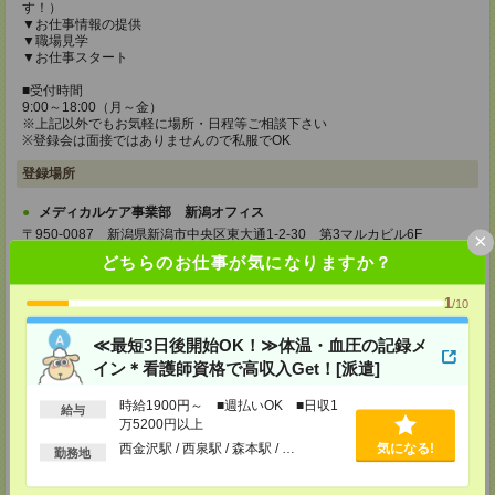
す！）
▼お仕事情報の提供
▼職場見学
▼お仕事スタート
■受付時間
9:00～18:00（月～金）
※上記以外でもお気軽に場所・日程等ご相談下さい
※登録会は面接ではありませんので私服でOK
登録場所
メディカルケア事業部 新潟オフィス
〒950-0087 新潟県新潟市中央区東大通1-2-30 第3マルカビル6F
×
TEL：0120-919-843
どちらのお仕事が気になりますか？
MAIL：
tenshoku@nikken-ts.jp
担当：採用担当
1
/10
メディカルケア事業部 金沢オフィス
石川県金沢市広岡1-2-26 AGS2 2F
≪最短3日後開始OK！≫体温・血圧の記録メ
TEL：0120-941-687
イン＊看護師資格で高収入Get！[派遣]
MAIL：
tenshoku@nikken-ts.jp
担当：採用担当
時給1900円～ ■週払いOK ■日収1
給与
メディカルケア事業部 松本オフィス
万5200円以上
長野県松本市中央一丁目8番11号 セントラル松本中央ビル401号室
西金沢駅 / 西泉駅 / 森本駅 / …
気になる!
勤務地
TEL：0120-936-218
MAIL：
tenshoku@nikken-ts.jp
担当：採用担当