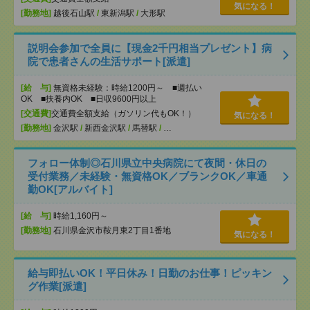
気になる！
[勤務地]
越後石山駅
/
東新潟駅
/
大形駅
説明会参加で全員に【現金2千円相当プレゼント】病
院で患者さんの生活サポート[派遣]
[給 与]
無資格未経験：時給1200円～ ■週払い
OK ■扶養内OK ■日収9600円以上
[交通費]
交通費全額支給（ガソリン代もOK！）
気になる！
[勤務地]
金沢駅
/
新西金沢駅
/
馬替駅
/
…
フォロー体制◎石川県立中央病院にて夜間・休日の
受付業務／未経験・無資格OK／ブランクOK／車通
勤OK[アルバイト]
[給 与]
時給1,160円～
[勤務地]
石川県金沢市鞍月東2丁目1番地
気になる！
給与即払いOK！平日休み！日勤のお仕事！ピッキン
グ作業[派遣]