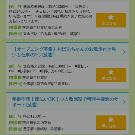
[給 与]
無資格未経験：時給1350円～ 経験者：
時給1400円～ ★日払い／週払い制度あり（月払
いも選べます）※稼働開始時は手続き完了次第のお
支払いとなります。
気になる！
[交通費]
交通費全額支給※規定有
[勤務地]
東金沢駅
/
乙丸駅
/
磯部(石川県)駅
/
…
【オープニング募集】おばあちゃんのお散歩付き添
いも仕事の1つ[派遣]
[給 与]
無資格未経験：時給1300円～ ■週払い
OK ■扶養内OK ■日収1万400円以上
[交通費]
交通費全額支給
気になる！
[勤務地]
金沢駅
/
新西金沢駅
/
馬替駅
/
…
年齢不問！速払いOK｜少人数施設で料理や掃除のサ
ポート[派遣]
[給 与]
時給1200円～
[交通費]
交通費規定内支給
気になる！
[勤務地]
豊栄駅
/
新崎駅
/
早通駅
/
…