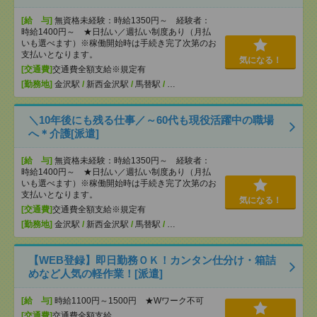
[給 与]
無資格未経験：時給1350円～ 経験者：
時給1400円～ ★日払い／週払い制度あり（月払
いも選べます）※稼働開始時は手続き完了次第のお
支払いとなります。
気になる！
[交通費]
交通費全額支給※規定有
[勤務地]
金沢駅
/
新西金沢駅
/
馬替駅
/
…
＼10年後にも残る仕事／～60代も現役活躍中の職場
へ＊介護[派遣]
[給 与]
無資格未経験：時給1350円～ 経験者：
時給1400円～ ★日払い／週払い制度あり（月払
いも選べます）※稼働開始時は手続き完了次第のお
支払いとなります。
気になる！
[交通費]
交通費全額支給※規定有
[勤務地]
金沢駅
/
新西金沢駅
/
馬替駅
/
…
【WEB登録】即日勤務ＯＫ！カンタン仕分け・箱詰
めなど人気の軽作業！[派遣]
[給 与]
時給1100円～1500円 ★Wワーク不可
[交通費]
交通費全額支給