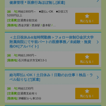
健康管理＊医療行為ほぼ無し[派遣]
[給 与]
時給1900円～ ■週払いOK ■日収1万
5200円以上
[交通費]
交通費全額支給
気になる！
[勤務地]
西金沢駅
/
西泉駅
/
森本駅
/
…
＜土日祝休み&短時間勤務＞フォロー体制◎金沢大学
附属病院にて午前パートの医療事務／未経験・無資
格OK[アルバイト]
[給 与]
時給1,060円～
[勤務地]
石川県金沢市宝町13-1
気になる！
給与即払いOK！土日休み！日勤のお仕事！検品・ラ
ベル貼りなど[派遣]
[給 与]
時給1230円
[交通費]
交通費支給有り
気になる！
[勤務地]
津幡駅から車10分