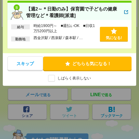
【週2～＊日勤のみ】保育園で子どもの健康
登録交通費
管理など＊看護師[派遣]
★今ならご来社登録でQUOカード2000円分をプレゼント中★
時給1900円～ ■週払いOK ■日収1
給与
万5200円以上
西金沢駅 / 西泉駅 / 森本駅 / …
気になる!
勤務地
応募ページへ
スキップ
どちらも気になる！
気になる！
電話応募
しばらく表示しない
メール
LINE
で送る
で送る
シェア
ツイート
ブックマーク