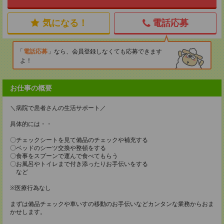
気になる！
電話応募
電話応募
なら、会員登録しなくても応募できます
よ！
お仕事の概要
＼病院で患者さんの生活サポート／
具体的には・・
〇チェックシートを見て備品のチェックや補充する
〇ベッドのシーツ交換や整頓をする
〇食事をスプーンで運んで食べてもらう
〇お風呂やトイレまで付き添ったりお手伝いをする
など
※医療行為なし
まずは備品チェックや車いすの移動のお手伝いなどカンタンな業務からおま
かせします。