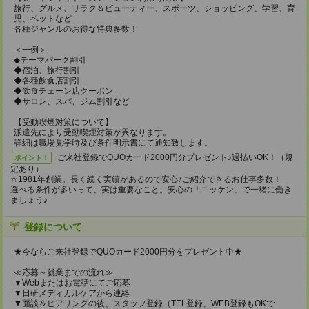
旅行、グルメ、リラク＆ビューティー、スポーツ、ショッピング、学習、育
児、ペットなど
各種ジャンルのお得な特典多数！
＜一例＞
◆テーマパーク割引
◆宿泊、旅行割引
◆各種飲食店割引
◆飲食チェーン店クーポン
◆サロン、スパ、ジム割引など
【受動喫煙対策について】
派遣先により受動喫煙対策が異なります。
詳細は職場見学時及び条件明示書にて通知致します。
ご来社登録でQUOカード2000円分プレゼント♪週払いOK！（規
ポイント！
定あり）
☆1981年創業。長く続く実績があるので安心♪ご紹介できるお仕事多数！
選べる条件が多いって、実は重要なこと。安心の「ニッケン」で一緒に働き
ましょう♪
登録について
★今ならご来社登録でQUOカード2000円分をプレゼント中★
≪応募～就業までの流れ≫
▼Webまたはお電話にてご応募
▼日研メディカルケアから連絡
▼面談＆ヒアリングの後、スタッフ登録（TEL登録、WEB登録もOKで