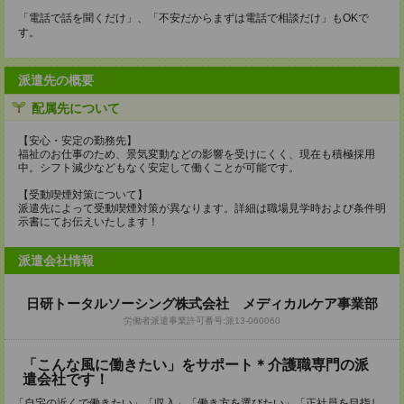
「電話で話を聞くだけ」、「不安だからまずは電話で相談だけ」もOKで
す。
派遣先の概要
配属先について
【安心・安定の勤務先】
福祉のお仕事のため、景気変動などの影響を受けにくく、現在も積極採用
中。シフト減少などもなく安定して働くことが可能です。
【受動喫煙対策について】
派遣先によって受動喫煙対策が異なります。詳細は職場見学時および条件明
示書にてお伝えいたします！
派遣会社情報
日研トータルソーシング株式会社 メディカルケア事業部
労働者派遣事業許可番号:派13-060060
「こんな風に働きたい」をサポート＊介護職専門の派
遣会社です！
「自宅の近くで働きたい」「収入」「働き方を選びたい」「正社員を目指し