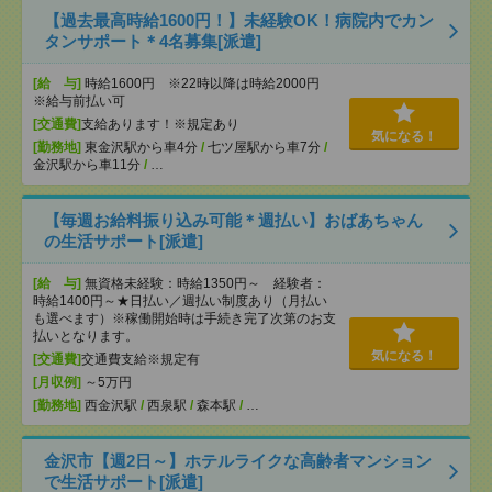
【過去最高時給1600円！】未経験OK！病院内でカン
タンサポート＊4名募集[派遣]
[給 与]
時給1600円 ※22時以降は時給2000円
※給与前払い可
[交通費]
支給あります！※規定あり
気になる！
[勤務地]
東金沢駅から車4分
/
七ツ屋駅から車7分
/
金沢駅から車11分
/
…
【毎週お給料振り込み可能＊週払い】おばあちゃん
の生活サポート[派遣]
[給 与]
無資格未経験：時給1350円～ 経験者：
時給1400円～★日払い／週払い制度あり（月払い
も選べます）※稼働開始時は手続き完了次第のお支
払いとなります。
気になる！
[交通費]
交通費支給※規定有
[月収例]
～5万円
[勤務地]
西金沢駅
/
西泉駅
/
森本駅
/
…
金沢市【週2日～】ホテルライクな高齢者マンション
で生活サポート[派遣]