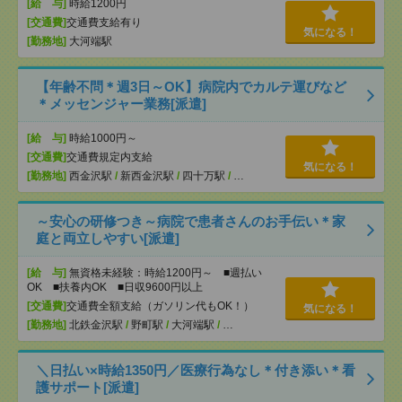
[給 与]
時給1200円
[交通費]
交通費支給有り
気になる！
[勤務地]
大河端駅
【年齢不問＊週3日～OK】病院内でカルテ運びなど
＊メッセンジャー業務[派遣]
[給 与]
時給1000円～
[交通費]
交通費規定内支給
気になる！
[勤務地]
西金沢駅
/
新西金沢駅
/
四十万駅
/
…
～安心の研修つき～病院で患者さんのお手伝い＊家
庭と両立しやすい[派遣]
[給 与]
無資格未経験：時給1200円～ ■週払い
OK ■扶養内OK ■日収9600円以上
[交通費]
交通費全額支給（ガソリン代もOK！）
気になる！
[勤務地]
北鉄金沢駅
/
野町駅
/
大河端駅
/
…
＼日払い×時給1350円／医療行為なし＊付き添い＊看
護サポート[派遣]