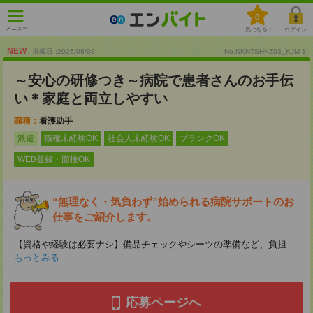
0
メニュー
気になる！
ログイン
NEW
掲載日 :2026
/
08
/
08
No.NKNTSHKZ03_KJM-1
～安心の研修つき～病院で患者さんのお手伝
い＊家庭と両立しやすい
職種：
看護助手
派遣
職種未経験OK
社会人未経験OK
ブランクOK
WEB登録・面接OK
“無理なく・気負わず”始められる病院サポートのお
仕事をご紹介します。
【資格や経験は必要ナシ】備品チェックやシーツの準備など、負担
...
もっとみる
応募ページへ