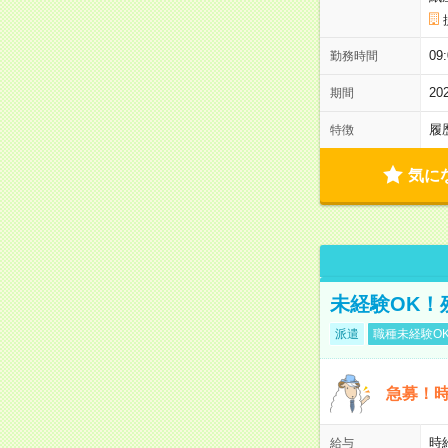
0
勤務時間
2
期間
履
特徴
気に
未経験OK！
派遣
職種未経験O
急募！時
時
給与