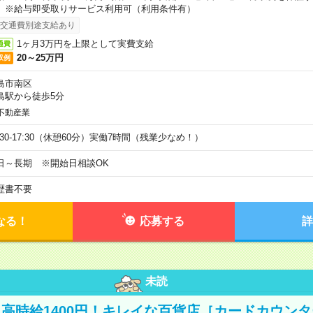
。※給与即受取りサービス利用可（利用条件有）
交通費別途支給あり
1ヶ月3万円を上限として実費支給
通費
20～25万円
収例
島市南区
島駅から徒歩5分
不動産業
9:30-17:30（休憩60分）実働7時間（残業少なめ！）
日～長期 ※開始日相談OK
歴書不要
なる！
応募する
詳
未読
高時給1400円！キレイな百貨店［カードカウン