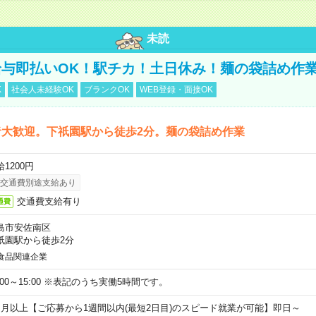
未読
与即払いOK！駅チカ！土日休み！麺の袋詰め作
K
社会人未経験OK
ブランクOK
WEB登録・面接OK
者大歓迎。下祇園駅から徒歩2分。麺の袋詰め作業
1200円
交通費別途支給あり
交通費支給有り
通費
島市安佐南区
祇園駅から徒歩2分
食品関連企業
0:00～15:00 ※表記のうち実働5時間です。
ヶ月以上【ご応募から1週間以内(最短2日目)のスピード就業が可能】即日～