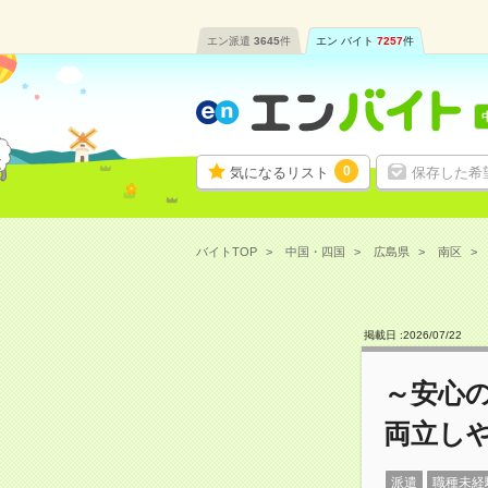
エン派遣
3645
件
エン バイト
7257
件
0
気になるリスト
保存した希
バイトTOP
中国・四国
広島県
南区
掲載日 :
2026
/
07
/
22
～安心
両立し
派遣
職種未経