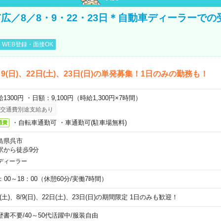
広／8／8・9・22・23日＊自動車ディーラーでの
WEB登録・面接OK
)、9(日)、22日(土)、23日(日)の単発募集！1日のみの勤務も！
1300円 ・日額：9,100円（時給1,300円×7時間）
交通費別途支給あり
・自転車通勤可 ・車通勤可(駐車場無料)
通費
島県呉市
駅から徒歩9分
ディーラー
0：00～18：00（休憩60分/実働7時間）
8(土)、8/9(日)、22日(土)、23日(日)の期間限定 1日のみも歓迎！
歴書不要
/
40～50代活躍中
/
服装自由