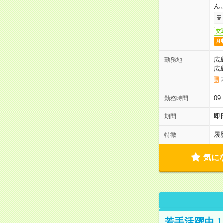
ん
交
月
広
勤務地
広
0
勤務時間
即
期間
履
特徴
気に
若手活躍中！