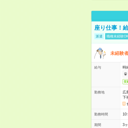
座り仕事！給
派遣
職種未経験O
未経験
時給
給与
交
広
勤務地
下
1
勤務時間
3
期間