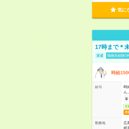
気に
17時まで＊
派遣
職種未経験O
時給15
時
給与
ん
交
月
広
勤務地
紙