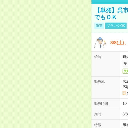
【単発】呉市
でもＯＫ
派遣
ブランクOK
8/8(土
時給
給与
交
広
勤務地
広
1
勤務時間
8/
期間
履
特徴