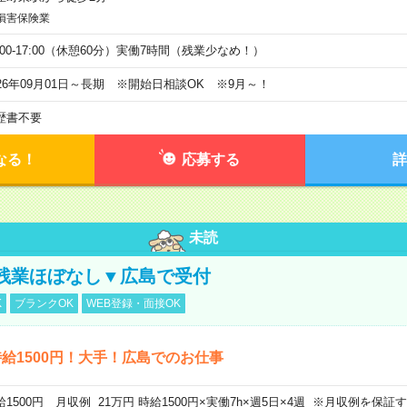
損害保険業
9:00-17:00（休憩60分）実働7時間（残業少なめ！）
026年09月01日～長期 ※開始日相談OK ※9月～！
歴書不要
なる！
応募する
詳
未読
残業ほぼなし▼広島で受付
K
ブランクOK
WEB登録・面接OK
給1500円！大手！広島でのお仕事
給1500円 月収例 21万円 時給1500円×実働7h×週5日×4週 ※月収例を保