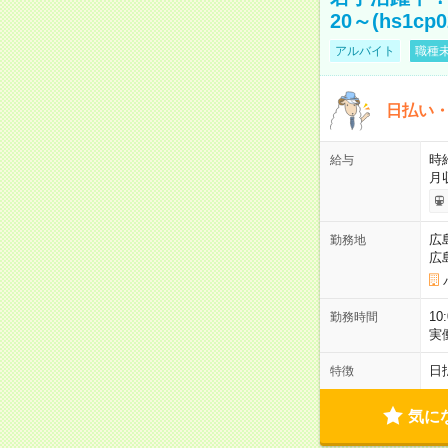
20～(hs1cp0
アルバイト
職種未
日払い・
時給
給与
月
広
勤務地
広
10
勤務時間
実
日
特徴
気に