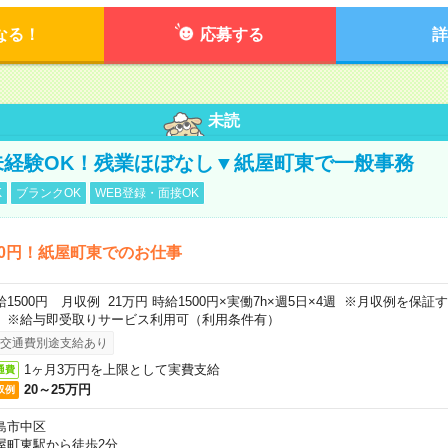
なる！
応募する
詳
未読
未経験OK！残業ほぼなし▼紙屋町東で一般事務
K
ブランクOK
WEB登録・面接OK
00円！紙屋町東でのお仕事
給1500円 月収例 21万円 時給1500円×実働7h×週5日×4週 ※月収例を保
。※給与即受取りサービス利用可（利用条件有）
交通費別途支給あり
1ヶ月3万円を上限として実費支給
通費
20～25万円
収例
島市中区
屋町東駅から徒歩2分