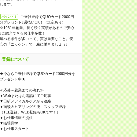
します。
ご来社登録でQUOカード2000円
ポイント！
分プレゼント♪週払いOK！（規定あり）
☆1981年創業。長く続く実績があるので安心
♪ご紹介できるお仕事多数！
選べる条件が多いって、実は重要なこと。安
心の「ニッケン」で一緒に働きましょう♪
登録について
★今ならご来社登録でQUOカード2000円分を
プレゼント中★
≪応募～就業までの流れ≫
▼Webまたはお電話にてご応募
▼日研メディカルケアから連絡
▼面談＆ヒアリングの後、スタッフ登録
（TEL登録、WEB登録もOKです！）
▼お仕事情報の提供
▼職場見学
▼お仕事スタート