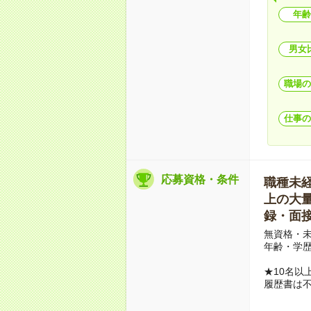
年齢
男女
職場の
仕事の
応募資格・条件
職種未経験
上の大量募
録・面接
無資格・未
年齢・学歴
★10名以
履歴書は