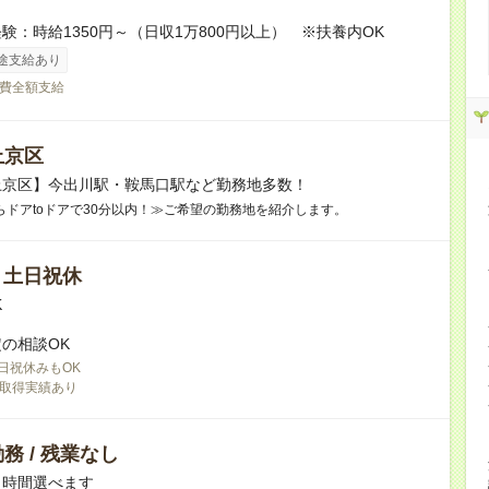
験：時給1350円～（日収1万800円以上） ※扶養内OK
途支給あり
費全額支給
上京区
上京区】今出川駅・鞍馬口駅など勤務地多数！
らドアtoドアで30分以内！≫ご希望の勤務地を紹介します。
/ 土日祝休
K
の相談OK
日祝休みもOK
取得実績あり
務 / 残業なし
ト時間選べます