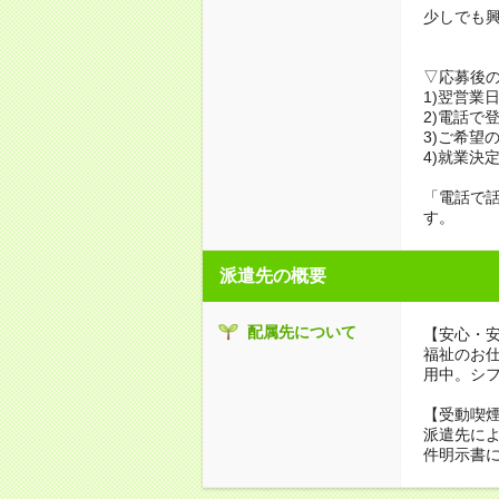
少しでも
▽応募後
1)翌営業
2)電話で
3)ご希望
4)就業決
「電話で
す。
派遣先の概要
配属先について
【安心・
福祉のお
用中。シ
【受動喫
派遣先に
件明示書