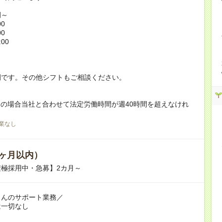
例～
00
00
:00
！
例です。その他シフトもご相談ください。
の場合当社と合わせて法定労働時間が週40時間を超えなけれ
業なし
ヶ月以内）
極採用中・急募】2カ月～
さんのサポート業務／
は一切なし