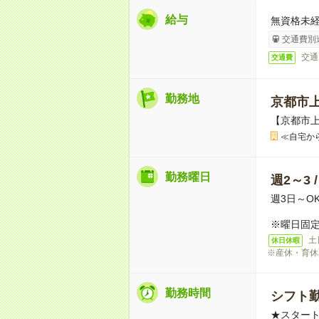
給与
無資格未経
交通費別
交通
交通費
勤務地
京都市
【京都市
≪自宅か
勤務曜日
週2～3 
週3日～O
※曜日固定
土
休日休暇
※産休・育休
勤務時間
シフト勤
★スター