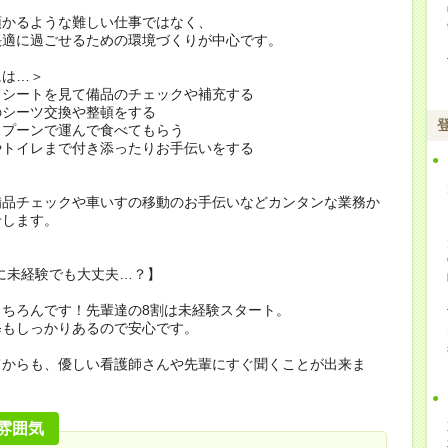
預かるような難しい仕事ではなく、
快適に過ごせるための環境づくりが中心です。
には…＞
クシートを見て備品のチェックや補充する
のシーツ交換や整頓をする
スプーンで運んで食べてもらう
やトイレまで付き添ったりお手伝いをする
備品チェックや車いすの移動のお手伝いなどカンタンな業務か
せします。
当に未経験でも大丈夫…？】
もちろんです！先輩達の8割は未経験スタート。
修もしっかりあるので安心です。
てからも、優しい看護師さんや先輩にすぐ聞くことが出来ま
雰囲気