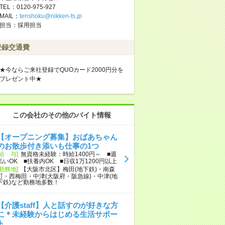
TEL：0120-975-927
MAIL：
tenshoku@nikken-ts.jp
担当：採用担当
登録交通費
★今ならご来社登録でQUOカード2000円分を
プレゼント中★
この会社のその他のバイト情報
【オープニング募集】おばあちゃん
のお散歩付き添いも仕事の1つ
[給 与]
無資格未経験：時給1400円～ ■週
払いOK ■扶養内OK ■日収1万1200円以上
[勤務地]
【大阪市北区】梅田(地下鉄)・南森
町・西梅田・中津(大阪府・阪急線)・中津(地
下鉄)など勤務地多数！
【介護staff】人と話すのが好きな方
に＊未経験からはじめる生活サポー
ト