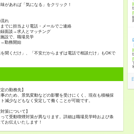
興味があれば「気になる」をクリック！
の流れ
日までに担当より電話・メールでご連絡
登録面談→求人とマッチング
の施設で、職場見学
定→勤務開始
話を聞くだけ」、「不安だからまずは電話で相談だけ」もOKで
安定の勤務先】
仕事のため、景気変動などの影響を受けにくく、現在も積極採
フト減少などもなく安定して働くことが可能です。
煙対策について】
よって受動喫煙対策が異なります。詳細は職場見学時および条
にてお伝えいたします！