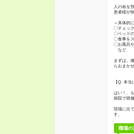
人の命を
患者様が
＜具体的
〇チェッ
〇ベッド
〇食事を
〇お風呂
など
まずは、
らおまか
【Q. 本
はい！、
病院で研
現場に出
す。
職場の