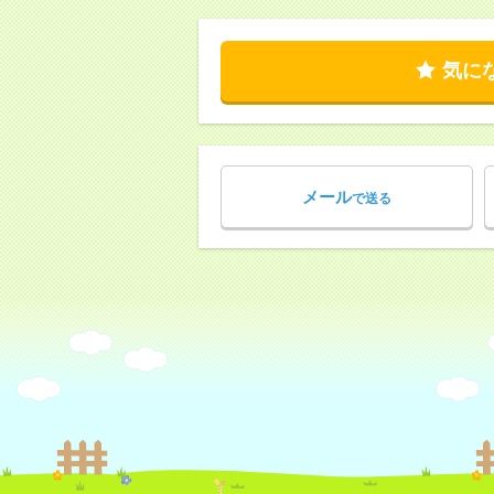
気に
メール
で送る