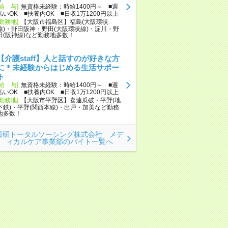
[給 与]
無資格未経験：時給1400円～ ■週
払いOK ■扶養内OK ■日収1万1200円以上
[勤務地]
【大阪市福島区】福島(大阪環状
線)・野田阪神・野田(大阪環状線)・淀川・野
田(阪神線)など勤務地多数！
【介護staff】人と話すのが好きな方
に＊未経験からはじめる生活サポー
ト
[給 与]
無資格未経験：時給1400円～ ■週
払いOK ■扶養内OK ■日収1万1200円以上
[勤務地]
【大阪市平野区】喜連瓜破・平野(地
下鉄)・平野(関西本線)・出戸・加美など勤務
地多数！
日研トータルソーシング株式会社 メデ
ィカルケア事業部のバイト一覧へ