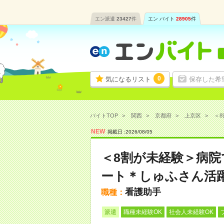
エン派遣
23427
件
エン バイト
28905
件
0
気になるリスト
保存した希
バイトTOP
関西
京都府
上京区
＜8
NEW
掲載日 :
2026
/
08
/
05
＜8割が未経験＞病
ート＊しゅふさん活
看護助手
職種：
派遣
職種未経験OK
社会人未経験OK