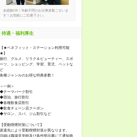
未経験OK！年齢不問のお仕事多数ございま
す！お気軽にご応募下さい。
待遇・福利厚生
【★ベネフィット・ステーション利用可能
★】
旅行、グルメ、リラク＆ビューティー、スポ
ーツ、ショッピング、学習、育児、ペットな
ど
各種ジャンルのお得な特典多数！
＜一例＞
◆テーマパーク割引
◆宿泊、旅行割引
◆各種飲食店割引
◆飲食チェーン店クーポン
◆サロン、スパ、ジム割引など
【受動喫煙対策について】
派遣先により受動喫煙対策が異なります。
詳細は職場見学時及び条件明示書にて通知致