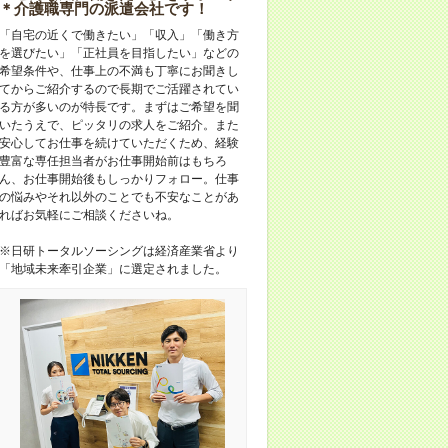
＊介護職専門の派遣会社です！
「自宅の近くで働きたい」「収入」「働き方
を選びたい」「正社員を目指したい」などの
希望条件や、仕事上の不満も丁寧にお聞きし
てからご紹介するので長期でご活躍されてい
る方が多いのが特長です。まずはご希望を聞
いたうえで、ピッタリの求人をご紹介。また
安心してお仕事を続けていただくため、経験
豊富な専任担当者がお仕事開始前はもちろ
ん、お仕事開始後もしっかりフォロー。仕事
の悩みやそれ以外のことでも不安なことがあ
ればお気軽にご相談くださいね。
※日研トータルソーシングは経済産業省より
「地域未来牽引企業」に選定されました。