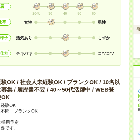
層
20代
30
40
50
60
比率
女性
男性
様子
活気あり
しずか
仕方
テキパキ
コツコツ
OK / 社会人未経験OK / ブランクOK / 10名以
集 / 履歴書不要 / 40～50代活躍中 / WEB登
OK
経験OK
不問 ブランクOK
上採用予定
不要です。