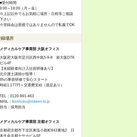
■受付時間
9:00～18:00（月～金）
※上記以外でもお気軽に場所・日程等ご相談
下さい
※登録会は面接ではありませんので私服でOK
登録場所
メディカルケア事業部 大阪オフィス
大阪府大阪市淀川区西中島5-9-8 新大阪DTK
ビル4F
【未経験者向け入社前研修あり】
元介護士講師が指導！
6hの事前研修で安心スタート
時給1,177円＋交通費支給（規定あり）
TEL：0120-991-463
MAIL：
tenshoku@nikken-ts.jp
担当：採用担当
メディカルケア事業部 京都オフィス
京都府京都市下京区東塩小路町843番地2 日
本生命京都ヤサカビル5F